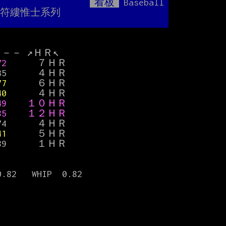
看板
Baseball
Mute
歸腿擱符縷惟士系列
72      
７ＨＲ

635      ４ＨＲ

77      
６ＨＲ

740　
　　４ＨＲ

49    １０ＨＲ
.885    １２ＨＲ
74      ４ＨＲ

41      
５ＨＲ

89      １ＨＲ

2   WHIP  0.82
