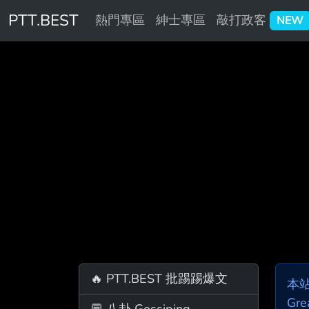
PTT.BEST
熱門專區
紳士專區
敲打政客
NEW
🔥 PTT.BEST 批踢踢爆文
本
Gre
💬 八卦 Gossiping