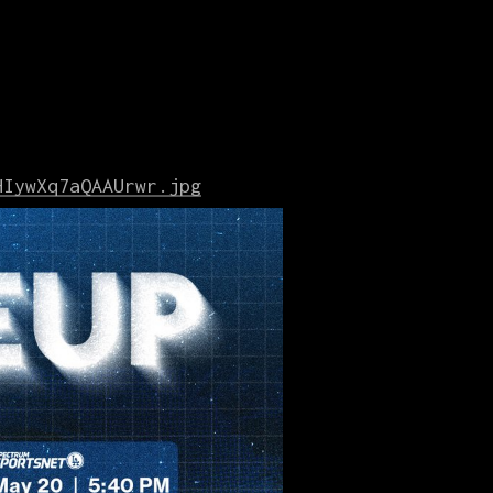
HIywXq7aQAAUrwr.jpg