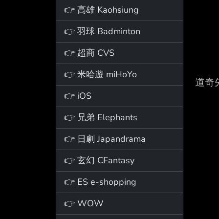
👉 高雄 Kaohsiung
👉 羽球 Badminton
👉 超商 CVS
👉 米哈遊 miHoYo
道奇
👉 iOS
👉 兄弟 Elephants
👉 日劇 Japandrama
👉 玄幻 CFantasy
👉 ES e-shopping
👉 WOW