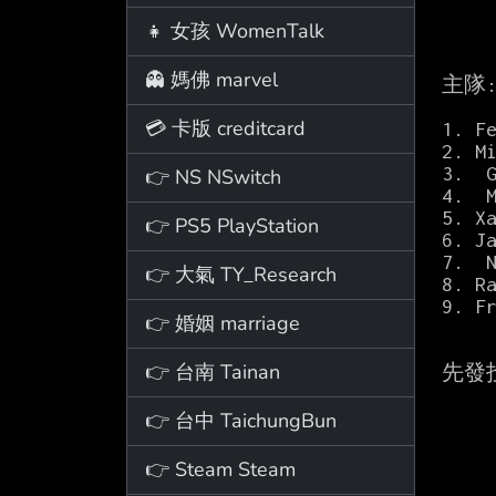
👧 女孩 WomenTalk
👻 媽佛 marvel
主隊:
           2026 季賽打擊成績  
💳 卡版 creditcard
1. F
2. M
3.  
👉 NS NSwitch
4.  
5. X
👉 PS5 PlayStation
6. J
7.  
👉 大氣 TY_Research
8. R
9. F
👉 婚姻 marriage
👉 台南 Tainan
先發投手
👉 台中 TaichungBun
👉 Steam Steam