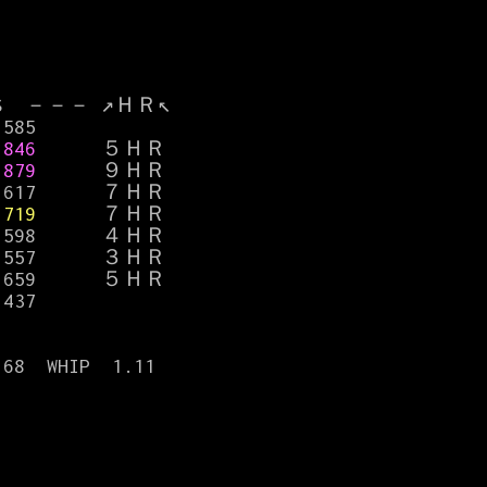
.585

.846      
５ＨＲ

.879　    
９ＨＲ

 .617      ７ＨＲ

.719 
     ７ＨＲ

 .598      ４ＨＲ

 .557      ３ＨＲ

 .659      ５ＨＲ

 .437　　　

8  WHIP  1.11
