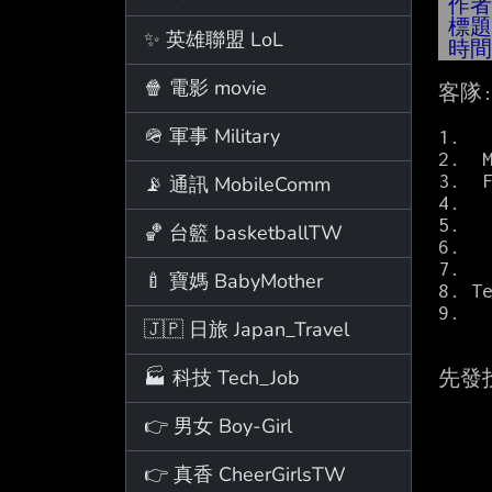
作
標
✨ 英雄聯盟 LoL
時
🍿 電影 movie
客隊:
            2026 季賽—
🪖 軍事 Military
1.  
2.  
3.  
📡 通訊 MobileComm
4.  
5.  
🏀 台籃 basketballTW
6.  
7.  
🍼 寶媽 BabyMother
8. T
9.  
🇯🇵 日旅 Japan_Travel
🏭 科技 Tech_Job
先發投手
👉 男女 Boy-Girl
👉 真香 CheerGirlsTW