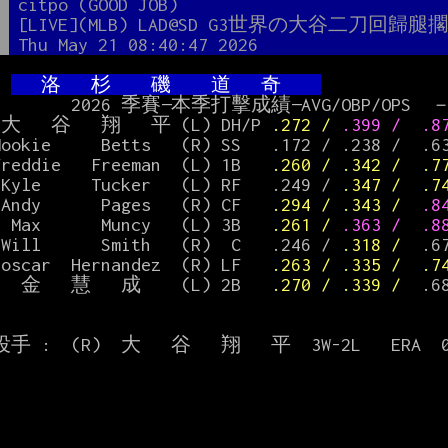
者
citpo (GOOD JOB)
題
[LIVE](MLB) LAD@SD G3世界の大谷二刀回
間
Thu May 21 08:40:47 2026
 
   洛   杉    磯    道   奇    
本季打擊成績—AVG/OBP/OPS  －－－ ↗ＨＲ↖

 大   谷   翔   平 (L) DH/P 
.272 / 
.399 /  .8
Mookie     Betts   (R) SS   .172 / .238 /  .
Freddie   Freeman  (L) 1B   
.260 / .342 /  .7
 Kyle     Tucker   (L) RF   .249 / 
.347 /  .
 Andy      Pages   (R) CF   
.294 / .343 /  
.8
  Max      Muncy   (L) 3B   
.261 / 
.363 /  
 Will      Smith   (R)  C   .246 /
 .318 /  
.6
eoscar  Hernandez  (R) LF   
.263 / .335 /  .7
   金   慧   成    (L) 2B   
.270 / .339 /
  .6
 :  (R)  大   谷   翔   平  3W-2L   ERA  0.8