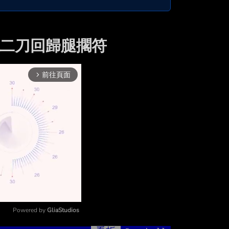
の大谷二刀回歸腿擱符
前往頁面
arrow_forward_ios
Powered by 
GliaStudios