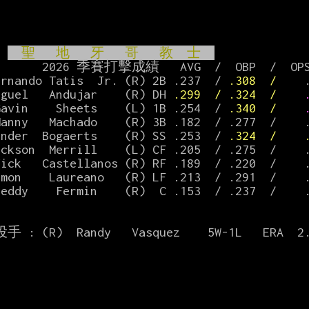
 
  聖   地   牙   哥   教  士  
 AVG  /  OBP  /  OPS  －－－ ↗ＨＲ↖

ernando Tatis  Jr. (R) 2B .237  / 
.308  /    
iguel   Andujar    (R) DH 
.299  / .324  /    
Gavin    Sheets    (L) 1B .254  / 
.340  /
    
Manny   Machado    (R) 3B .182  / .277  /   
ander  Bogaerts    (R) SS .253  / 
.324  /
ackson  Merrill    (L) CF .205  / .275  /   
Nick   Castellanos (R) RF .189  / .220  /   
amon    Laureano   (R) LF .213  / .291  /   
reddy    Fermin    (R)  C .153  / .237  /   
 : (R)  Randy   Vasquez    5W-1L   ERA  2.6