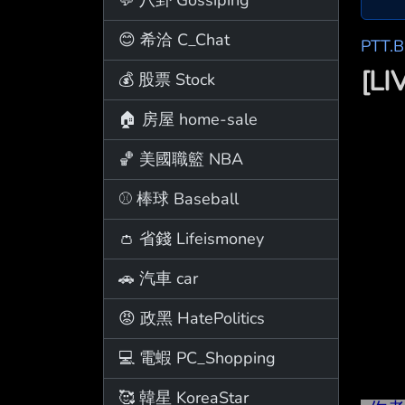
😊 希洽 C_Chat
PTT.
[L
💰 股票 Stock
🏠 房屋 home-sale
🏀 美國職籃 NBA
⚾ 棒球 Baseball
👛 省錢 Lifeismoney
🚗 汽車 car
😡 政黑 HatePolitics
💻 電蝦 PC_Shopping
🥰 韓星 KoreaStar