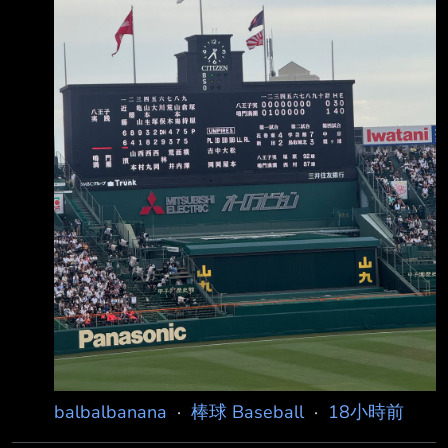
很有意思的黑馬，奧山慎太郎＋ 塚原翔太形成
雙投手配置，西東京決賽就是兩人聯手以1：0擊
敗創價，投手戰能力相當強 。 因此如果八王子
實踐成功把比賽壓成2、3分的低比分，我甚至認
為勝負接近五五波；
balbalbanana
·
棒球 Baseball
·
18小時前