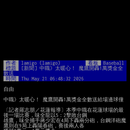
作者
lamigo (lamigo)
看板
Baseball
標題
[新聞] 中職》太暖心！ 魔鷹開轟1萬獎金全
數送
時間
Thu May 21 06:48:32 2026
自由

中職》太暖心！ 魔鷹開轟1萬獎金全數送給場邊球僮

〔記者羅志朋／花蓮報導〕本季中職在花蓮球場的最
後一場比賽，味全龍以5：2擊敗台鋼

雄鷹，味全捕手蔣少宏在4局下轟兩分砲，台鋼洋砲魔
鷹則在9局上轟陽春砲，賽後兩人各
