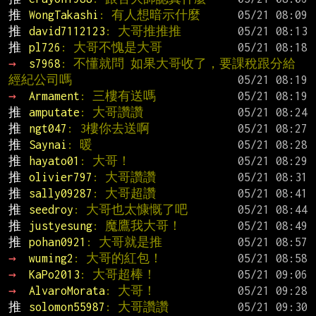
推 
WongTakashi
: 有人想暗示什麼
推 
david7112123
: 大哥推推推
推 
pl726
: 大哥不愧是大哥
→ 
s7968
: 不懂就問 如果大哥收了，要課稅跟分給
經紀公司嗎
→ 
Armament
: 三樓有送嗎
推 
amputate
: 大哥讚讚
推 
ngt047
: 3樓你去送啊
推 
Saynai
: 暖
推 
hayato01
: 大哥！
推 
olivier797
: 大哥讚讚
推 
sally09287
: 大哥超讚
推 
seedroy
: 大哥也太慷慨了吧
推 
justyesung
: 魔鷹我大哥！
推 
pohan0921
: 大哥就是推
→ 
wuming2
: 大哥的紅包！
→ 
KaPo2013
: 大哥超棒！
→ 
AlvaroMorata
: 大哥！
推 
solomon55987
: 大哥讚讚