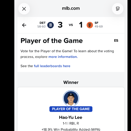
滾地球回來得分 終場老虎靠著灝宇勝利打點的關
鍵安打贏得比賽
https://x.com/i/status/2086582015084941501
--