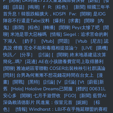
F
[閒聊] DK時隔1723天重返國際賽決賽
[蔚藍]
[發
錢]
[請益]
[鳴潮]
f
R:
[棕色］
[新聞] 韓國三年半
首升息！韓股跌幅擴大，KOSPI
Fw:
[閒聊] 是JDG
陣容不行還是Tabe沒料
[爆卦]
[求書]
[閒聊
[內
鬼]
[新聞]
[棕色]
[轉播]
[閒聊] Peyz太慘了吧
[閒
聊] 米池是罪大惡極嗎
[情報] Siegel：追求苦命的剩
下湖人
［奶子］
[Vtub]
[問題]
［Vtub
[尼古] 認
真說 煙癮 完全不能和毒癮相提並論ㄅ
[LIVE
[購機]
快訊／
[分享］
[討論] [
[閒聊] 終末地基建這次算
簡化...嗎?
[花邊] AE在小孩贍養費官司上取得勝利
[閒聊] 雅迪絕區零聯動 COSER出裝秧秧引社群議論
[問卦] 台男為何漸漸不想花錢花時間在台女上
[漫
畫]
[開戰]
[黑特]
[討論] [V
[討論] [Vt
[蔚藍]新
舊
[Holo] Hololive Dreams已開服
[標的] 00631L
安心多
[閒聊] 七月手遊營收
[FGO]
[新聞] 藍營AI
深偽賴清德影片 民進黨：假冒元首
[妮姬]
［棕
色］
[情報] Windhorst：LBJ不在乎拖延聯盟的賽程