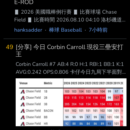
E-ROD
▋ 2026 美國職棒例行賽 ▋ 比賽球場 Chase
Field ▋ 比賽時間 2026.08.10 04:10 洛杉磯道
奇 █ AVG OBP SLG OPS HR RBI SB BB １.大谷
hanksadder
·
棒球 Baseball
·
7小時前
翔平 (L) DH .294 .398 .547 .945 26 71 6 69
２.Andy Pages (R) CF .270 .336 .458 .794 19
49
[分享] 今日 Corbin Carroll 現役三壘安打
75 11 41 ３.Freddie Freeman (L) 1B .304 .378
王
.476 .854 15 55 5 51 ４.Tommy
Corbin Carroll #7 AB:4 R:0 H:1 RBI:1 BB:1 K:1
AVG:0.242 OPS:0.806 卡仔今日九局下半面對
道奇終結者Diaz 擊出生涯第56支三壘安打 超越
了Marte及鱒魚的55支 成為現役大聯盟三壘安打
王 1.Corbin Carroll 56 2581PA 2.Starling Marte
55 6461PA Mike Trout 55 7641PA Active
Leaders & Records for Triples https://bit.ly/