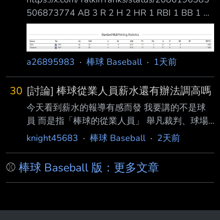
文 ：「關心富邦悍將與中華職棒的球迷們：從
506873774 AB 3 R 2 H 2 HR 1 RBI 1 BB 1 K
球員開始到投入棒球轉播，一直是我生命中非常
1 也打出了本季第2轟，13個打數裡打了2轟，
熱愛的一部分。經過一段時間的思考與溝通，為
從3A CALL上來後目前出賽4場繳出了 PA 16
了調整個人的生活步調與整體規劃，我將於 即
AB 13 R 4 H 5 HR 2 AVG .385 OPB .500 SLG
日起暫時告別富邦悍將主場賽事的賽事轉播工
a26895983
·
棒球 Baseball
·
1天前
.846 OPS 1.346 雖然樣本數很少，但他 4 場先
作。這十年以來，非常感謝球團、轉播團隊 夥
發游擊手 37 局守備 17 次守備機會 0 失誤 5
伴們的協
30
[討論] 棒球從業人員薪水還有辦法調高嗎
PO + 12 A = 17 次全部成功處理
今天看到薪水的報導有感而發 我要講的不是球
員 而是指「棒球的從業人員」 舉凡裁判、球場
維護、隊醫 乃至運科教練、農場管理、情蒐人
knight45683
·
棒球 Baseball
·
2天前
員這類的 一場高品質的球賽除了球員的表現外
也跟這些人的努力脫不了關係 但現在正如各位
⚾
棒球 Baseball 版：更多文章
所知 從業人員多數都是用愛在撐 比如裁判 幾乎
每天都有人在說裁判不行 但現階段的汰換機制
並不健全 薪水就那樣還要隨比賽南征北討 即便
判的差 但也沒人可換 最終就說說而已 也無可奈