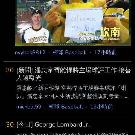
為大邱北區SC第3棒和遊擊手，於第4局上半球
隊以0：1
nyybos8812
·
棒球 Baseball
·
17小時前
30
[新聞] 潘忠韋暫離悍將主場球評工作 接替
人選曝光
羅惠齡／新莊報導 富邦悍將主場賽事球評「喇
叭」潘忠韋因個人生活步調與整體規劃考量，暫
別轉播工作，至 於接下來球評會找誰？領隊陳
micheal59
·
棒球 Baseball
·
19小時前
昭如表示，先由陳師正、魏全、王翊亘等人輪
流。 悍將先在官方粉絲團宣布潘忠韋將暫離球
30
[今日] George Lombard Jr.
隊主場球評工作，昨晚潘忠韋也在在社群平台發
https://x.com/TalkinYanks/status/2086196385