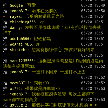
推 
Google
: 可愛
推 
jomon817
: 兩隊在比爛的
→ 
rayes
: 爪爪的奪還狀元之路
推 
chihching666
: dp
推 
danry
: 左投不用催球速啦 135+有控球投進去就
行了
推 
adolph666
: 輕輕鬆鬆
推 
WeAntiTVBS
: DP
推 
shinichi
: 想當賽揚練信心 投吱都有好結果
推 
manu1235566
: 這框照身高調整是用官網的還是兩
邊都有提供阿XDD
推 
jomon817
: 一邊打不回來 一邊打不上去
推 
meow83712
: 問卷XDD
推 
pl726
: 殂果你是許庭綸XD
→ 
jomon817
: 我看框框感覺沒變 每次主審蹲下 
mark都在同個高度
推 
u9596g12
: 那個井字框到底哪個天才想的 = =