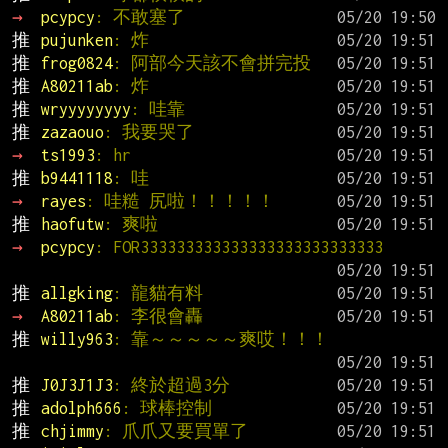
→ 
pcypcy
: 不敢塞了
推 
pujunken
: 炸
推 
frog0824
: 阿部今天該不會拼完投
推 
A80211ab
: 炸
推 
wryyyyyyyy
: 哇靠
推 
zazaouo
: 我要哭了
→ 
ts1993
: hr
推 
b9441118
: 哇
→ 
rayes
: 哇糙 尻啦！！！！！
推 
haofutw
: 爽啦
→ 
pcypcy
: FOR333333333333333333333333333
推 
allgking
: 龍貓有料
→ 
A80211ab
: 李很會轟
推 
willy963
: 靠～～～～～爽哎！！！
推 
J0J3J1J3
: 終於超過3分
推 
adolph666
: 球棒控制
推 
chjimmy
: 爪爪又要買單了