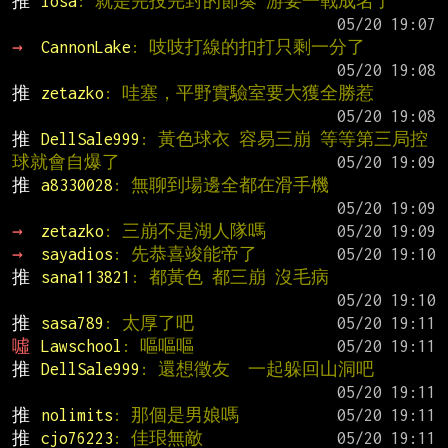
推 
losa
: 就是完投完封的節奏 游要一戰成名了
→ 
CannonLake
: 吱吱打線的扣打只剩一分了
推 
zetazko
: 哇塞，平野實驗室要大獲全勝惹
推 
DellSale999
: 黃色球衣 容易三崩 等等第三局控
球就會自爆了
推 
a8330028
: 無聊到場邊全都在滑手機
→ 
zetazko
: 三崩不是湖人隊嗎
→ 
sayadios
: 先恭喜竣能帝了
推 
sana113821
: 都黃色 都三崩 沒毛病
推 
sasa789
: 太厚了吧
噓 
Lawschool
: 嘔嘔嘔
推 
DellSale999
: 還想徵友  一起躲回山洞吧
推 
nolimits
: 那個是男娘嗎
推 
cjo76223
: 佳珢無敵