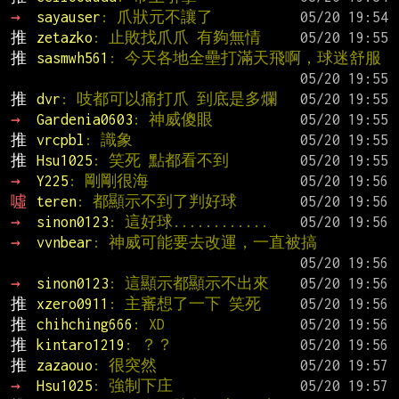
→ 
sayauser
: 爪狀元不讓了
推 
zetazko
: 止敗找爪爪 有夠無情
推 
sasmwh561
: 今天各地全壘打滿天飛啊，球迷舒服
推 
dvr
: 吱都可以痛打爪 到底是多爛
→ 
Gardenia0603
: 神威傻眼
推 
vrcpbl
: 識象
推 
Hsu1025
: 笑死 點都看不到
→ 
Y225
: 剛剛很海
噓 
teren
: 都顯示不到了判好球
→ 
sinon0123
: 這好球............
→ 
vvnbear
: 神威可能要去改運，一直被搞
→ 
sinon0123
: 這顯示都顯示不出來
推 
xzero0911
: 主審想了一下 笑死
推 
chihching666
: XD
推 
kintaro1219
: ？？
推 
zazaouo
: 很突然
→ 
Hsu1025
: 強制下庄