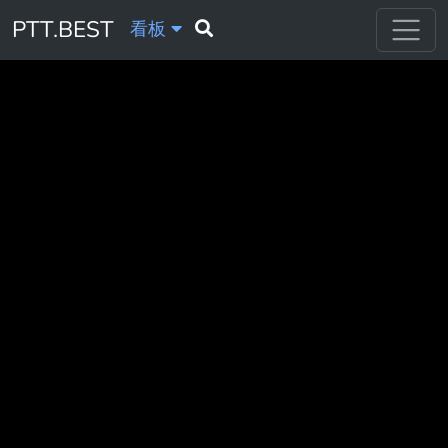
PTT.BEST
看板