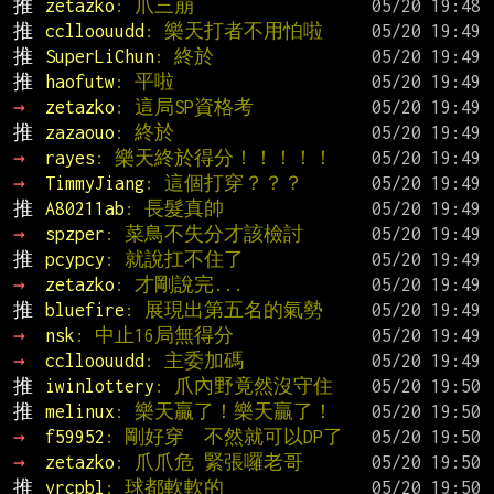
推 
zetazko
: 爪三崩
推 
cclloouudd
: 樂天打者不用怕啦
推 
SuperLiChun
: 終於
推 
haofutw
: 平啦
→ 
zetazko
: 這局SP資格考
推 
zazaouo
: 終於
→ 
rayes
: 樂天終於得分！！！！！
→ 
TimmyJiang
: 這個打穿？？？
推 
A80211ab
: 長髮真帥
→ 
spzper
: 菜鳥不失分才該檢討
推 
pcypcy
: 就說扛不住了
→ 
zetazko
: 才剛說完...
推 
bluefire
: 展現出第五名的氣勢
→ 
nsk
: 中止16局無得分
→ 
cclloouudd
: 主委加碼
推 
iwinlottery
: 爪內野竟然沒守住
推 
melinux
: 樂天贏了！樂天贏了！
→ 
f59952
: 剛好穿  不然就可以DP了
→ 
zetazko
: 爪爪危 緊張囉老哥
推 
vrcpbl
: 球都軟軟的