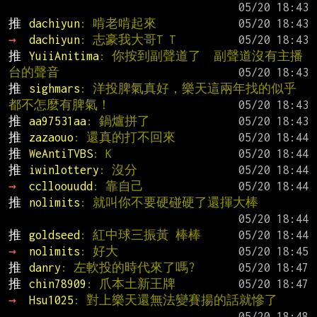
推 
dachiyun
: 啃老啃起來
→ 
dachiyun
: 志豪我大哥T T
推 
YuiiAnitima
: 你按到副聲道了  副聲道沒有主播
台的聲音
推 
sighmars
: 洋投脾氣真好，樂天這兩年找的似乎
都不怎麼有脾氣！
推 
aa97531aa
: 鍋爐拼了
推 
zazaouo
: 還真的打不回來
推 
WeAntiTVBS
: K
推 
iwinlottery
: 沒分
→ 
cclloouudd
: 靠自己
推 
nolimits
: 就叫你不要硬碰硬了還揮大棒
推 
goldseed
: 紅中球三振黃 棒棒
→ 
nolimits
: 好大
推 
danry
: 左軟投的時代來了嗎?
推 
chin78909
: 爪本土新王牌
→ 
Hsu1025
: 對上樂天還無法變賽揚的話就慘了