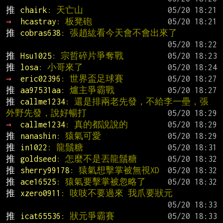
推 
chairk
: 天亡山
→ 
hcastray
: 板凳砲
推 
cobras638
: 張趙紘看今天會不會出來了
推 
Hsu1025
: 宗哲碎片爭奪戰
推 
losa
: 小哥來了
→ 
eric02396
: 世界盃足球賽
推 
aa97531aa
: 爐主爭霸戰
推 
callme1234
: 還是排兩老先發，不給李一壘，張
外野先發，說好暢打
→ 
callme1234
: 真的都說說的
推 
nanashin
: 猿氣可愛
推 
in1022
: 龍鬚糖
推 
goldseed
: 怎麼不是丟龍鬚糖
推 
sherry99178
: 猿氣想擊掌被無視XD
推 
ace16525
: 猿氣要擊掌被忽略了
推 
xzero0911
: 吱吱不要過來 我爪要狀元
推 
icat65536
: 狀元爭霸賽