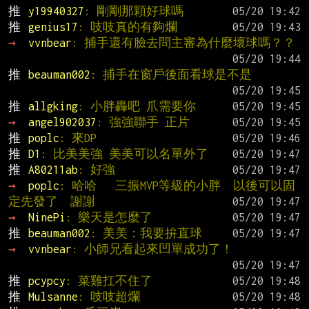
推 
y19940327
: 剛剛那顆好球嗎
推 
genius17
: 吱吱真的有夠爛
→ 
vvnbear
: 捕手還有臉去問主審為什麼壞球嗎？？
推 
beauman002
: 捕手在窗戶後面看球是不是
推 
allgking
: 小胖轟吧 爪需要你
→ 
angel902037
: 強強聯手 正片
推 
poplc
: 來DP
推 
D1
: 比美美強 美美可以名單外了
推 
A80211ab
: 好強
→ 
poplc
: 哈哈   三振MVP等級的小胖  以後可以固
定先發了  謝謝
→ 
NinePi
: 樂天是怎麼了
推 
beauman002
: 美美：我要拚直球
→ 
vvnbear
: 小師兄看起來凹單成功了！
推 
pcypcy
: 菜雞扛不住了
推 
Mulsanne
: 吱吱超爛