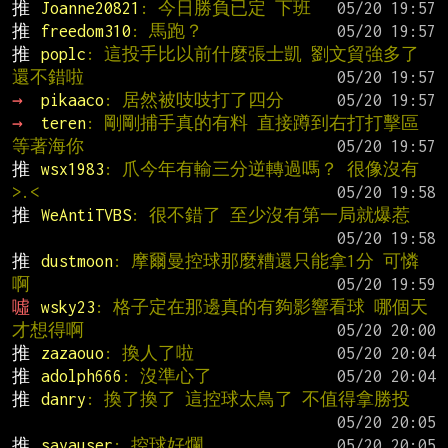
推 
Joanne20821
: 今日勝負已定 下班
推 
freedom310
: 馬跑？
推 
poplc
: 這投手比以前什麼張士凱 劉文貿強多了   
還不錯啦
→ 
pikaaco
: 居然被吱吱打了四分
→ 
teren
: 剛剛捕手真的有料 直接蹲到右打打擊區
等著海你
推 
wsx1983
: 爪今年有輸三分逆轉過嗎？ 很像沒有
>.<
推 
WeAntiTVBS
: 很不錯了 至少沒有第一局就爆惹
推 
dustmoon
: 摩爾曼控球那麼糟還只能拿1分 可憐
啊
噓 
wsky23
: 格子定在那邊真的有夠影響看球 哪個天
才想得啊
推 
zazaouo
: 換人了啦
推 
adolph666
: 沒準心了
推 
danry
: 換了換了 這控球太鳥了 不值得拿勝投
推 
sayauser
: 控球好爛