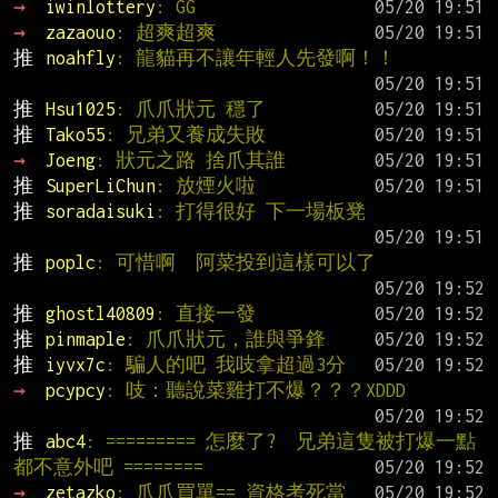
→ 
iwinlottery
: GG
→ 
zazaouo
: 超爽超爽
推 
noahfly
: 龍貓再不讓年輕人先發啊！！
推 
Hsu1025
: 爪爪狀元 穩了
推 
Tako55
: 兄弟又養成失敗
→ 
Joeng
: 狀元之路 捨爪其誰
推 
SuperLiChun
: 放煙火啦
推 
soradaisuki
: 打得很好 下一場板凳
推 
poplc
: 可惜啊  阿菜投到這樣可以了
推 
ghostl40809
: 直接一發
推 
pinmaple
: 爪爪狀元，誰與爭鋒
推 
iyvx7c
: 騙人的吧 我吱拿超過3分
→ 
pcypcy
: 吱：聽說菜雞打不爆？？？XDDD
推 
abc4
: ========= 怎麼了?  兄弟這隻被打爆一點
都不意外吧 ========
→ 
zetazko
: 爪爪買單== 資格考死當