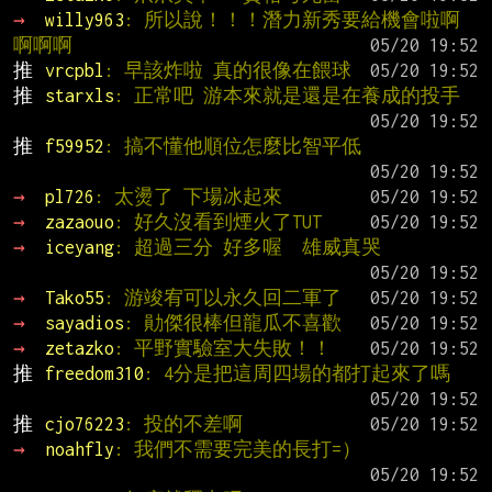
→ 
willy963
: 所以說！！！潛力新秀要給機會啦啊
啊啊啊
推 
vrcpbl
: 早該炸啦 真的很像在餵球
推 
starxls
: 正常吧 游本來就是還是在養成的投手
推 
f59952
: 搞不懂他順位怎麼比智平低
→ 
pl726
: 太燙了 下場冰起來
→ 
zazaouo
: 好久沒看到煙火了TUT
→ 
iceyang
: 超過三分 好多喔  雄威真哭
→ 
Tako55
: 游竣宥可以永久回二軍了
→ 
sayadios
: 勛傑很棒但龍瓜不喜歡
→ 
zetazko
: 平野實驗室大失敗！！
推 
freedom310
: 4分是把這周四場的都打起來了嗎
推 
cjo76223
: 投的不差啊
→ 
noahfly
: 我們不需要完美的長打=）