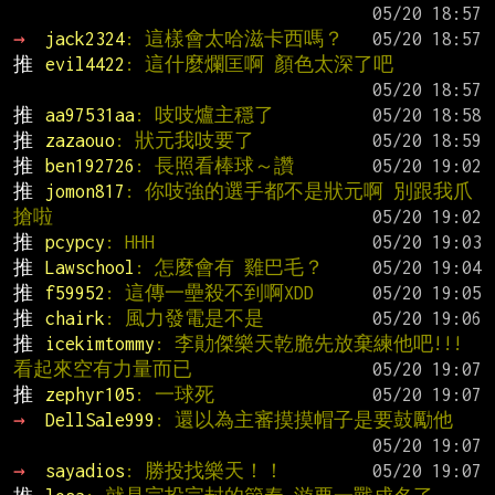
→ 
jack2324
: 這樣會太哈滋卡西嗎？
推 
evil4422
: 這什麼爛匡啊 顏色太深了吧
推 
aa97531aa
: 吱吱爐主穩了
推 
zazaouo
: 狀元我吱要了
推 
ben192726
: 長照看棒球～讚
推 
jomon817
: 你吱強的選手都不是狀元啊 別跟我爪
搶啦
推 
pcypcy
: HHH
推 
Lawschool
: 怎麼會有 雞巴毛？
推 
f59952
: 這傳一壘殺不到啊XDD
推 
chairk
: 風力發電是不是
推 
icekimtommy
: 李勛傑樂天乾脆先放棄練他吧!!!
看起來空有力量而已
推 
zephyr105
: 一球死
→ 
DellSale999
: 還以為主審摸摸帽子是要鼓勵他
→ 
sayadios
: 勝投找樂天！！