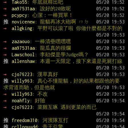
→ 
Tako55
: 年底就釋出吧
→ 
aa97531aa
: 說好的20敗呢
→ 
pcypcy
: 心潔：一棒買單！
推 
novicenew
: 龍貓再冰大砲啊 ㄇㄉ
→ 
allgking
: 平野可以滾了啦 你做什麼都是不對的
→ 
zazaouo
: 一棒清壘嘿嘿嘿
→ 
aa97531aa
: 龍瓜真的很爛
→ 
Lawschool
: 李勛傑是學Judge嗎？
推 
allenshaw
: 本週一天限定，接下來還是死屍打線
→ 
cjo76223
: 漢草真好
推 
willy963
: 真心不懂龍貓，好的結果都跟他的要
求背道而馳，但是他就
→ 
willy963
: 不改
→ 
noahfly
: 好險
→ 
cjo76223
: 菜雞互啄 遇到更菜的而已
推 
freedom310
: 河濱隊互打
推 
cclloouudd
: 帝王引擎