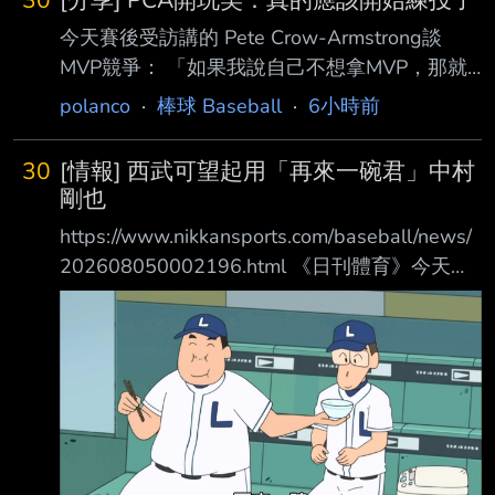
食。他在社群平台PO出遊台照，還用中文 寫下
今天賽後受訪講的 Pete Crow-Armstrong談
「謝謝，台南！」貼文引發熱論，「台南被他拍
MVP競爭： 「如果我說自己不想拿MVP，那就
得好美，古蹟、海、球場、生命力」 、「歡迎
真的太假了。但如果我們要談什麼是最優先的，
再來玩！追夢的男人真的好帥！」 薩托里亞在
polanco
·
棒球 Baseball
·
6小時前
那我想我 的順序一直都很清楚，MVP並不是我
社群平台貼出照片，包括小孩的照片、他在球場
現在最關心的事情。拿它開玩笑很有趣，承認
的自拍，還有和陳傑憲聚餐、 台南夜市、海
30
[情報] 西武可望起用「再來一碗君」中村
（我想拿M VP）這件事也是。我也覺得關注這
邊、和老婆的合照等等。他在文中則用
剛也
件事完全沒有問題，但說到底，我不會帶著這個
https://www.nikkansports.com/baseball/news/
念頭上場 打擊。如果你們一直討論這件事的
202608050002196.html 《日刊體育》今天凌
話，那我想我應該去投球實驗室開始練投了，真
晨首先刊出西武OB中島宏之的建議， 他認為西
的。」
武應當在爭取優勝的衝刺期， 借重老將的經
https://x.com/i/status/2085127486317187531
驗、技術和關鍵表現能力， 二軍調整中的栗山
另外也說就是表現很
巧（42歲）、中村剛也（42歲）、炭谷銀仁朗
（39歲）三位老將， 就應該在這時候起用。 他
週三在Belluna Dome的二軍戰親眼看過三位老
將的打擊練習， 確認他們的身體狀況和技術都