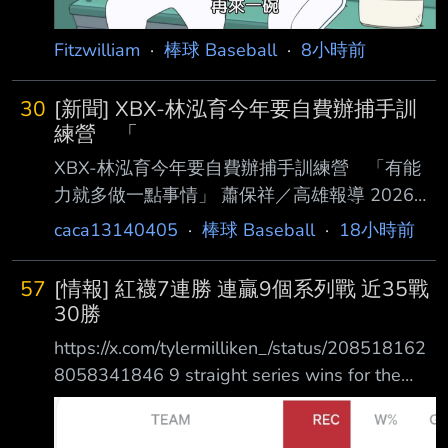
能立即派上用場， 他們三人只要在一軍登場，
就會立刻改變
Fitzwilliam
·
棒球 Baseball
·
8小時前
30
[新聞] XBX-林泓育今年要自費辦捕手訓
練營 「
XBX-林泓育今年要自費辦捕手訓練營 「有能
力就多做一點事情」 蕭保祥／高雄報導 2026年
08月05日 21:19 樂天桃猿林泓育已經兩年沒有
caca13140405
·
棒球 Baseball
·
18小時前
實戰蹲捕，賽前還是會進行捕手訓練，今年休季
將連續3年與 台鋼雄鷹捕手教練凃壯勳前往日本
57
[情報] 紅襪7連勝 連贏9個系列戰 近35戰
接受軟銀鷹客座教練綠川大陸訓練，林泓育表示
30勝
3年前休 季前往日本訓練就是要在台灣辦捕手訓
https://x.com/tylermilliken_/status/208518162
練營，「有能力就多做一點事情，低調做、慢慢
8058341846 9 straight series wins for the
做， 小小訓練營，訓練、傳承為目的，單純教
Red Sox. 7 wins in a row. 25 of 28. 30-5 since
球，沒有行銷廣告。」 5日澄清湖球場賽前受
Ju ne 25th. 紅襪連續贏下9個系列戰 近期拿下7
訪，林泓育表示3年前要去日本受訓就跟南英商