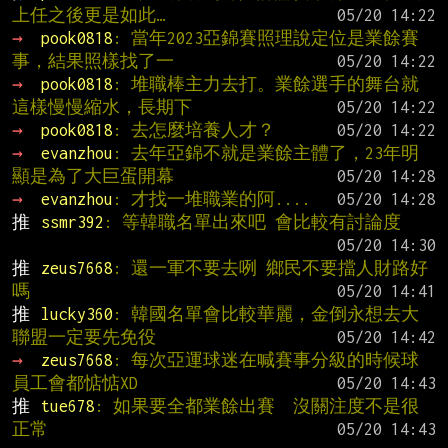
上任之後更是如此…
→ 
pook0818
: 當年2023亞錦賽照理說定位是業餘賽
事，結果照樣找了一
→ 
pook0818
: 堆職棒主力去打。業餘選手的舞台就
這樣慢慢縮水，長期下
→ 
pook0818
: 去怎麼培養人才？
→ 
evanzhou
: 去年亞錦不就是業餘主體了，23年明
顯是為了大巨蛋開幕
→ 
evanzhou
: 才找一堆職業的阿....
推 
ssmr392
: 等韓職名單出來吧 會比較有討論度
推 
zeus7668
: 還一軍不要去咧 鄉民不要擋人財路好
嗎
推 
lucky360
: 韓國名單會比較華麗，金倒永想去大
聯盟一定要先免役
→ 
zeus7668
: 每次亞運球迷在喊賽事分級的時候球
員工會都惦惦XD
推 
tue678
: 如果要全都業餘出賽  沒關注度不是很
正常