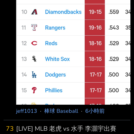
jeff1013
·
棒球 Baseball
·
6小時前
73
[LIVE] MLB 老虎 vs 水手 李灝宇出賽