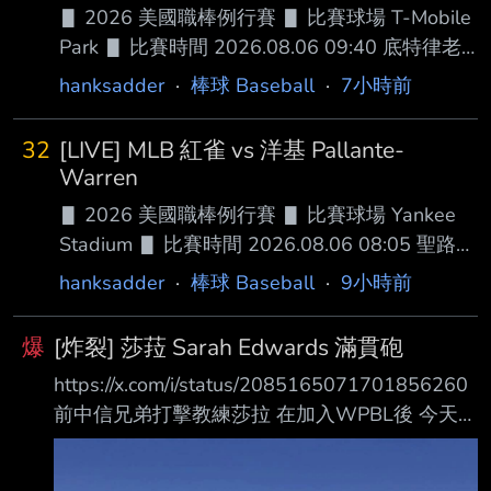
▋ 2026 美國職棒例行賽 ▋ 比賽球場 T-Mobile
Park ▋ 比賽時間 2026.08.06 09:40 底特律老
虎 █ AVG OBP SLG OPS HR RBI SB BB
hanksadder
·
棒球 Baseball
·
7小時前
１.Kevin McGonigle (L) SS .284 .391 .427 .818
11 42 11 71 ２.Gleyber Torres (R) 2B .267
32
[LIVE] MLB 紅雀 vs 洋基 Pallante-
.386 .408 .794 7 29 0 39 ３.Dillon Dingler (R)
Warren
DH .272 .335 .520 .855 24
▋ 2026 美國職棒例行賽 ▋ 比賽球場 Yankee
Stadium ▋ 比賽時間 2026.08.06 08:05 聖路易
紅雀 █ AVG OBP SLG OPS HR RBI SB BB １.JJ
hanksadder
·
棒球 Baseball
·
9小時前
Wetherholt (L) SS .248 .348 .386 .734 16 41
12 52 ２.Ivan Herrera (R) C .240 .357 .373
爆
[炸裂] 莎菈 Sarah Edwards 滿貫砲
.730 12 46 7 53 ３.Alec Burleson (L) 1B .288
https://x.com/i/status/2085165071701856260
.351 .480 .831 18 77 3
前中信兄弟打擊教練莎拉 在加入WPBL後 今天打
出WPBL史上第一支滿貫砲 幫助球隊LA
Queens4:0領先BOS 超級有料！ --