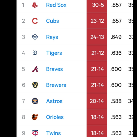
連勝 近28戰25勝 近35戰30勝 16 straight wins
工學長凃壯勳討論過要 開捕
against first place teams. 11th shutout of the
season. 對