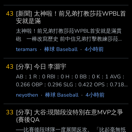
43
[新聞] 太神啦！前兄弟打教莎菈WPBL首
安就是滿
太神啦！前兄弟打教莎菈WPBL首安就是滿貫
砲 一棒改寫歷史 前中信兄弟打擊教練莎菈
（Sarah Edwards）重返球員身分後，6日在美
teramars
·
棒球 Baseball
·
4小時前
國女子職業棒球聯盟 （WPBL）寫下歷史！她代
表洛杉磯皇后迎戰波士頓獵人，首局就轟出聯盟
43
[分享] 今日 李灝宇
史上首支滿貫全壘 打，全場繳出4打數2安打、4
AB：1 R：0 RBI：0 H：0 BB：0 K：1 AVG：
打點，幫助皇后終場以12比4大勝，收下開季2
0.266 OBP：0.296 SLG：0.422 OPS：0.718
連勝。 莎菈此役1局下就在滿壘局面登場打擊，
底特律老虎作客西雅圖水手三連戰系列賽的第二
她掌握來球強勢揮擊，將球掃出全壘打牆，一棒
neyothen
·
棒球 Baseball
·
4小時前
戰 李灝宇在八局上代打原先的第九棒右外野手
清 空壘包，幫助皇后取得4比0領先；這一轟正
Zach McKinstry 面對水手左投 Gabe Speier 在
是聯盟成立以來的首支滿貫砲，莎菈也因此成為
33
[分享] 大谷:現階段沒特別在意MVP之爭
兩好兩壞時 被一顆偏高的滑球三振出局 隨後八
聯盟歷史紀錄保持人。
(賽後QA
局下由另一位替補 James Outman 替換上場守備
──比賽後段球隊一度展開反攻。 「比起毫無抵