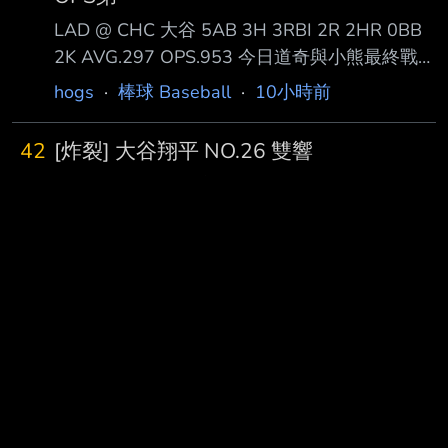
LAD @ CHC 大谷 5AB 3H 3RBI 2R 2HR 0BB
2K AVG.297 OPS.953 今日道奇與小熊最終戰，
大谷與PCA皆有雙響表現 大谷在第1局、第8局
hogs
·
棒球 Baseball
·
10小時前
分別開轟並創造三分打點，另有一支一壘安打
結束後打率接近三成，OPS突破.950，並登頂國
42
[炸裂] 大谷翔平 NO.26 雙響
聯OPS第一之位 然因道奇先發投手Lauer四局挨
道奇對上小熊系列賽最終戰八局上 原本1 : 7落
11安掉六分，後面實在難以追趕 小熊以7:6留住
後先是Muncy三分砲 再來今天首打席有開轟的大
勝利，道奇吞下六連敗 #棒球還沒被摧毀 --
谷跟上 本季第26轟出爐單場雙響 一發兩分砲追
carlchang092
·
棒球 Baseball
·
11小時前
到6 : 7剩下一分差 擊球初速100.6mph 飛行距離
367ft 仰角23deg
⚾
棒球 Baseball 版：更多文章
https://x.com/i/status/2085110136549376284
----- Sent from JPTT on my Samsung SM-
S9260. --
熱門搜尋
：
[鳴潮] 秧秧·玄翎第一日營收 酷狗完蛋