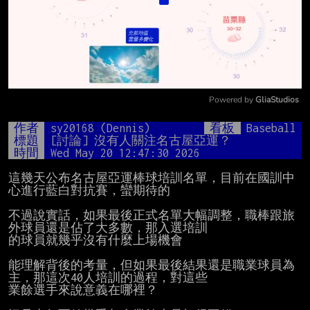
Powered by 
GliaStudios
Mute
作者
sy20168 (Dennis)
看板
Baseball
標題
[討論] 沒有人關注名古屋亞運？
時間
Wed May 20 12:47:30 2026
這幾天公布名古屋亞運棒球培訓名單，目前在國訓中
心進行藍白對抗賽，蠻期待的

不過說實話，如果最後正式名單大幅調整，職棒跟旅
外球員還是佔了大多數，那入選培訓

的球員就幾乎沒有什麼上場機會

能理解背後的考量，但如果最後結果還是職業球員為
主，那這次40人培訓的過程，對這些

業餘選手來說意義在哪裡？
