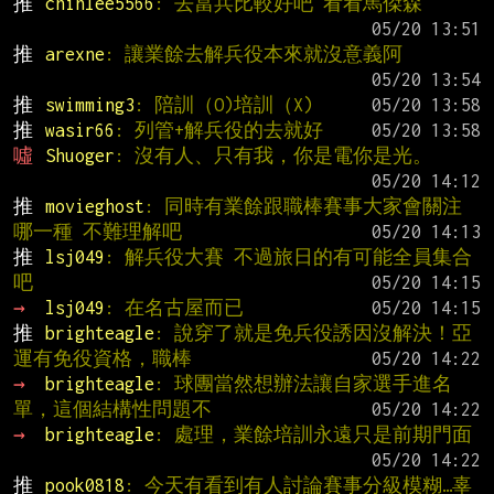
推 
chihlee5566
: 去當兵比較好吧 看看馬傑森
推 
arexne
: 讓業餘去解兵役本來就沒意義阿
推 
swimming3
: 陪訓（O)培訓（X)
推 
wasir66
: 列管+解兵役的去就好
噓 
Shuoger
: 沒有人、只有我，你是電你是光。
推 
movieghost
: 同時有業餘跟職棒賽事大家會關注
哪一種 不難理解吧
推 
lsj049
: 解兵役大賽 不過旅日的有可能全員集合
吧
→ 
lsj049
: 在名古屋而已
推 
brighteagle
: 說穿了就是免兵役誘因沒解決！亞
運有免役資格，職棒
→ 
brighteagle
: 球團當然想辦法讓自家選手進名
單，這個結構性問題不
→ 
brighteagle
: 處理，業餘培訓永遠只是前期門面
推 
pook0818
: 今天有看到有人討論賽事分級模糊…辜