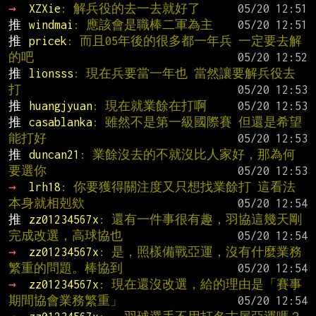
→ 
XZXie
: 解兵役的去一去就好了
推 
windmai
: 應該會是職棒二軍為主
推 
pricek
: 而且05年後的很多都一年兵 一定要去解
的吧
推 
lionsss
: 現在兵要當一年也 當然讓要解兵役去
打
推 
huangjyuan
: 現在就業餘在打啊
推 
casablanka
: 雖然不是第一級國際賽 但還是希望
能打好
推 
duncan21
: 業餘沒去的不就沒比人家好，那為何
要選你
→ 
lrh18
: 你要獲得關注度又只想找業餘打 這看法
本身就相剋欸
推 
zz01234567x
: 還有一件事很有趣，羽協這幾天剛
完成改選，高球協也
→ 
zz01234567x
: 是，照樣備戰亞運，沒有什麼業務
繁重的問題。棒協到
→ 
zz01234567x
: 現在還沒改選，給的理由是「賽事
期間協會業務繁重」