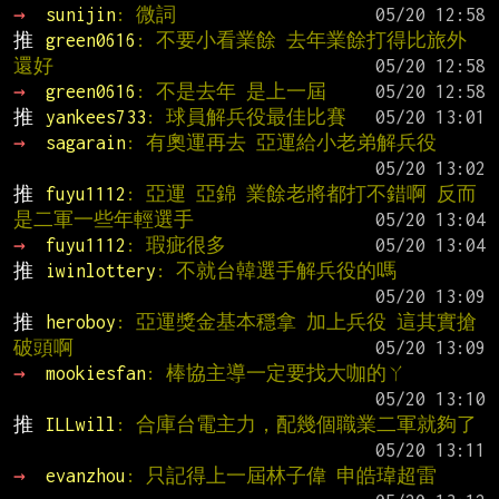
→ 
sunijin
: 微詞
推 
green0616
: 不要小看業餘 去年業餘打得比旅外
還好
→ 
green0616
: 不是去年 是上一屆
推 
yankees733
: 球員解兵役最佳比賽
→ 
sagarain
: 有奧運再去 亞運給小老弟解兵役
推 
fuyu1112
: 亞運 亞錦 業餘老將都打不錯啊 反而
是二軍一些年輕選手
→ 
fuyu1112
: 瑕疵很多
推 
iwinlottery
: 不就台韓選手解兵役的嗎
推 
heroboy
: 亞運獎金基本穩拿 加上兵役 這其實搶
破頭啊
→ 
mookiesfan
: 棒協主導一定要找大咖的ㄚ
推 
ILLwill
: 合庫台電主力，配幾個職業二軍就夠了
→ 
evanzhou
: 只記得上一屆林子偉 申皓瑋超雷