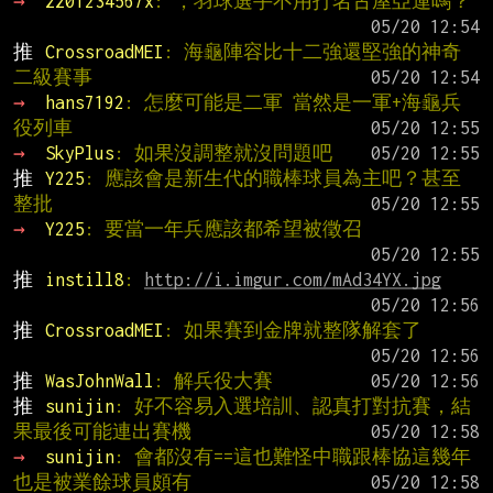
→ 
zz01234567x
: ，羽球選手不用打名古屋亞運嗎？
推 
CrossroadMEI
: 海龜陣容比十二強還堅強的神奇
二級賽事
→ 
hans7192
: 怎麼可能是二軍 當然是一軍+海龜兵
役列車
→ 
SkyPlus
: 如果沒調整就沒問題吧
推 
Y225
: 應該會是新生代的職棒球員為主吧？甚至
整批
→ 
Y225
: 要當一年兵應該都希望被徵召
推 
instill8
: 
http://i.imgur.com/mAd34YX.jpg
推 
CrossroadMEI
: 如果賽到金牌就整隊解套了
推 
WasJohnWall
: 解兵役大賽
推 
sunijin
: 好不容易入選培訓、認真打對抗賽，結
果最後可能連出賽機
→ 
sunijin
: 會都沒有==這也難怪中職跟棒協這幾年
也是被業餘球員頗有