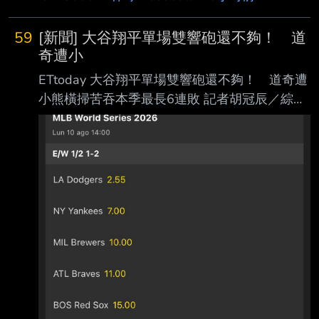
59
[新聞] 大谷翔平單場雙響砲還不夠！ 道
奇遭小
ETtoday 大谷翔平單場雙響砲還不夠！ 道奇遭
小熊橫掃苦吞本季最長6連敗 記者胡冠辰／綜合
報導 洛杉磯道奇日籍球星大谷翔平台灣時間6日
作客芝加哥小熊，單場5打數敲出3支安打，包
括本季第25、26號全壘打，上演單場雙響砲；
無奈道奇前段失分過多，最終以6比7一分飲
恨，苦吞本季最長的6連敗。 大谷翔平首局面對
今永昇太，在滿球數後鎖定一顆偏高的四縫線速
球，將球掃向右外野， 飛越鈴木誠也頭頂後落
入看台最前排，擊球飛行距離376英尺、仰角僅
20度，形成一發強 勁的首局首打席全壘打，幫
助道奇先馳得點。 大谷翔平