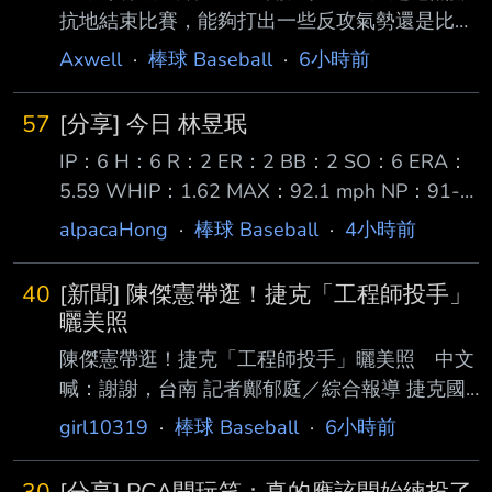
右外野 終場老虎 2:4 不敵水手 結束四連勝 系列
抗地結束比賽，能夠打出一些反攻氣勢還是比較
賽戰成一勝一負 李灝宇打擊近況 對比先前連續
重要。接下來還有新的系列 賽，而且明天也有
Axwell
·
棒球 Baseball
·
6小時前
安打場次的表現有所降溫
休兵日，我認為這兩者之間的差別其實很大。」
──今天敲出兩發全壘打，你覺得自己的打擊狀
57
[分享] 今日 林昱珉
態如何？ 「我覺得確實有變好。不過，兩支全
IP：6 H：6 R：2 ER：2 BB：2 SO：6 ERA：
壘打的擊球仰角都偏低，如果不是在這座球場，
5.59 WHIP：1.62 MAX：92.1 mph NP：91-
也不 一定會飛出去，所以不能說是非常完美的
56 上週被跳過一次先發 因此玉米整整休了7天
全壘打。但我認為自己對好球帶內的好球，反應
alpacaHong
·
棒球 Baseball
·
4小時前
今天主場對上教士3A 第1局就被攻占1、2壘 但
已經相當不錯。」 ──今天與同樣是國聯MVP熱
靠著一顆二壘平飛雙殺安全下庄 第2局投了一個
門人選的PCA正面交手。 「他是一位非常出色
40
[新聞] 陳傑憲帶逛！捷克「工程師投手」
保送無失分 第3局在2出局後被2、3棒連續安打
的球員。不過，我還是想專注在自己該做
曬美照
失掉1分 第4局雖然首名打者2壘安打，但之後連
陳傑憲帶逛！捷克「工程師投手」曬美照 中文
續解決3位打者 第5局再次被2、3棒連續安打失
喊：謝謝，台南 記者鄺郁庭／綜合報導 捷克國
掉1分 第6局則是投出今天第一次3上3下，還送
家隊「工程師投手」薩托里亞（Ondrej
girl10319
·
棒球 Baseball
·
6小時前
出2K 最終以91球完成優質先發 總計今天玉米先
Satoria）近日受邀來台，統一7-ELEVEN獅 陳
發6局
傑憲也盡地主之誼，帶著他走訪台南、品嘗美
30
[分享] PCA開玩笑：真的應該開始練投了