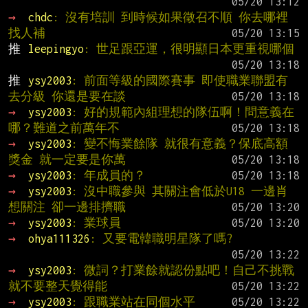
→ 
chdc
: 沒有培訓 到時候如果徵召不順 你去哪裡
找人補
推 
leepingyo
: 世足跟亞運，很明顯日本更重視哪個
推 
ysy2003
: 前面等級的國際賽事 即使職業聯盟有
去分級 你還是要在談
→ 
ysy2003
: 好的規範內組理想的隊伍啊！問意義在
哪？難道之前萬年不
→ 
ysy2003
: 變不悔業餘隊 就很有意義？保底高額
獎金 就一定要是你萬
→ 
ysy2003
: 年成員的？
→ 
ysy2003
: 沒中職參與 其關注會低於U18 一邊肖
想關注 卻一邊排擠職
→ 
ysy2003
: 業球員
→ 
ohya111326
: 又要電韓職明星隊了嗎?
→ 
ysy2003
: 微詞？打業餘就認份點吧！自己不挑戰 
就不要整天覺得能
→ 
ysy2003
: 跟職業站在同個水平