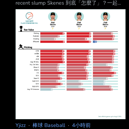
recent slump Skenes 到底「怎麼了」？一起剖
一旦形成打擊戰，神村學園的勝算將明顯提高。
析他近期低潮的原因。 August 5th, 2026 Travis
我預測：神村學園勝(80%) 分析：神村學園可以
Sawchik https://www.mlb.com/news/paul-
說在地方大會虐菜上來的，其王牌投手龍頭汰樹
skenes-2026-metrics-comparison-deep-dive
是非常省球數的滾地 球
The question seemed unthinkable a year ago:
What's wrong with Pa
Yjizz
·
棒球 Baseball
·
4小時前