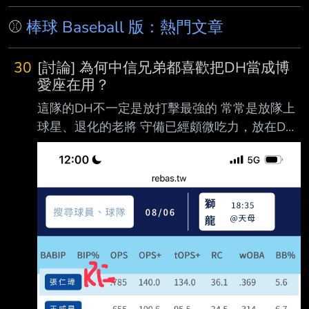
⚾
棒球 Baseball 版：熱門文章
30
[討論] 為何中信兄弟都喜歡把DH當成博
愛座在用？
這隊的DH不一定是放打擊最強的 常常是放隊上
球星、退化的老將 守備已經頗微吃力，放在DH
延續生涯 從神主牌恰、頂一甩四到現在的王24
只有林桑在位期間放陳子豪比較正常 DH這種位
置 當你排完8個有守備位置的球員後 直接填
ops+最高的人不就好了 有這麼難選嗎？ --