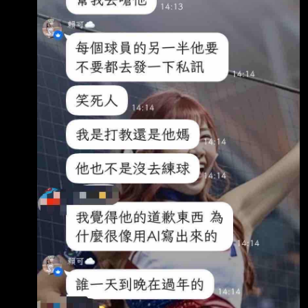
次 扛先發第九棒開轟，且這2轟是在近一週夯
出，逐漸找回昔日重砲身手。 陳子豪過去效力
兄弟時期，前8個棒次都有開轟，唯獨第9棒沒有
全壘打輸出，轉戰味全龍 隊後，他在7月29日以
第九棒之姿砲轟富邦悍將，今天也夯出「九番
彈」，一週兩度達成 兄弟時期沒做到的事情。
近期陳子豪都扛下龍隊後段