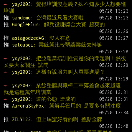
→ 
ysy2003
: 覺得培訓沒意義？殊不知多少人想要進
培訓
推 
sandemo
: 台灣最近只看大賽啦
推 
GooglePlus
: 解兵役賺獎金大賽 超爽的
推 
asiagodzedAG
: 沒人在意
推 
satousei
: 業餘就比較弱讓業餘去幹嘛
→ 
ysy2003
: 把亞運當培訓性質是你的問題啊！然後
又要大家關注 試問
→ 
ysy2003
: 這樣有說服力叫人買票進場？
→ 
ysy2003
: 業餘整體與職棒二軍落差會越來越遠 
就是這種萬年培訓當
→ 
ysy2003
: 道的心態 造成的
推 
AuroraSkyFox
: 就解兵役用的 是要多有關注度
推 
ZILY123
: 但上屆蠻好看的啊 差點金牌