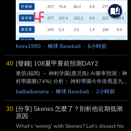
Keira1990
·
棒球 Baseball
·
6小時前
40
[發錢] 108夏甲賽前預測DAY2
東筑(福岡) － 神村学園(鹿児島) AI勝率預測：神
村學園勝(74%) 分析： 神村學園今年依舊是九
州地區最具競爭力的球隊之一，整體投手深度、
balbalbanana
·
棒球 Baseball
·
2小時前
打線串聯能力以及 機動力都優於東筑，尤其中
心打線的長打能力和跑壘積極性，很容易在中後
30
[分享] Skenes 怎麼了？剖析他近期低潮
段擴大比分。 東筑則屬於防守型球隊，若想爆
原因
冷，必須依靠王牌投手壓制神村打線，並透過短
What's 'wrong' with Skenes? Let's dissect his
打、盜壘 等戰術搶分，把比賽控制在低比分；