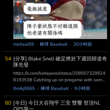
micheal59
·
棒球 Baseball
·
20小時前
54
[分享] Blake Snell 確定將於下週回歸道奇
隊先發
https://x.com/katiejwoo/status/208507329924
8193538 Catching up on pregame with some
good SP news: As expected, Dave Roberts
thnlkj0665
·
棒球 Baseball
·
9小時前
said Blake Snell will make a start with the
Dodgers next week. Tyler Glasnow logged
80
[今日] 今日大谷翔平 三安 雙響 登頂NL
two innings/16 pitches with Ontario, he'll make
OPS第一