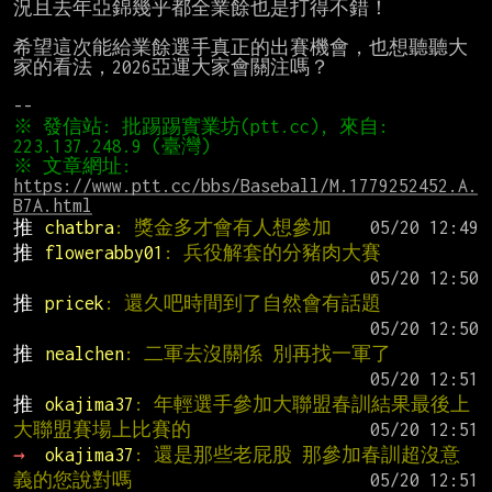
況且去年亞錦幾乎都全業餘也是打得不錯！

希望這次能給業餘選手真正的出賽機會，也想聽聽大
家的看法，2026亞運大家會關注嗎？

※ 發信站: 批踢踢實業坊(ptt.cc), 來自: 
※ 文章網址: 
https://www.ptt.cc/bbs/Baseball/M.1779252452.A.
B7A.html
推 
chatbra
: 獎金多才會有人想參加
推 
flowerabby01
: 兵役解套的分豬肉大賽
推 
pricek
: 還久吧時間到了自然會有話題
推 
nealchen
: 二軍去沒關係 別再找一軍了
推 
okajima37
: 年輕選手參加大聯盟春訓結果最後上
大聯盟賽場上比賽的
→ 
okajima37
: 還是那些老屁股 那參加春訓超沒意
義的您說對嗎