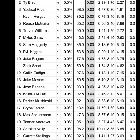
分，一場是4月
大谷翔平與芝加 哥小熊隊新星PCA（Pete Crow-
Armstrong）之間白熱化的國聯MVP爭奪戰。今
（6）日小熊以 7：6擊敗道奇後，美媒《MLB
Network》知名分析師也在節目上展開激烈論
戰，最終雷諾斯 （Harold Reynolds）僅用一句
「PCA的防禦率是多少」就直接殺