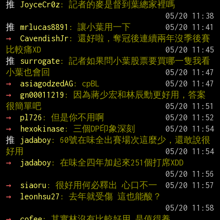
推 
JoyceCr0z
: 記者的麥是督到葉總家裡嗎
推 
mrlucas8891
: 讓小葉用一下
→ 
CavendishJr
: 還好啦，奪冠後連續兩年沒季後賽
比較痛XD
推 
surrogate
: 記者如果問小葉股票要買哪一隻我看
小葉也會回
→ 
asiagodzedAG
: cpBL
→ 
gn00011219
: 因為蔣少宏和林辰勳更好用，答案
很簡單吧
→ 
pl726
: 但是你不用啊
→ 
hexokinase
: 三個DP印象深刻
推 
jadaboy
: 60號在味全出賽場次這麼少，還敢說很
好用
→ 
jadaboy
: 在味全四年加起來251個打席XDD
→ 
siaoru
: 很好用何必釋出 心口不一
→ 
leonhsu27
: 去年就受傷 這也能酸？
→ 
cofee
: 其實林沒有比較好用 是值得養