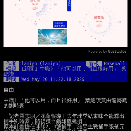
Powered by 
GliaStudios
Mute
作者
lamigo (lamigo)
看板
Baseball
標題
[新聞] 中職》「他可以用，而且很好用」 葉
總讚
時間
Wed May 20 11:22:18 2026
自由

中職》「他可以用，而且很好用」 葉總讚賞由龍轉鷹
的劉時豪

〔記者羅志朋／花蓮報導〕去年球季結束味全龍釋出
捕手劉時豪，隨後獲台鋼雄鷹延攬，

原本計畫擔任球隊2、3號捕手，結果主戰捕手張肇元