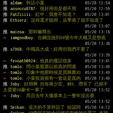
推 
aldam
: 幹話小葉
推 
assnccu8787
: 很好用但是都不用
推 
FatZiiiii
: 紅中：我會不知道？
推 
Ethierz
: 沒得選才能用，這季過了就不知道了
推 
mainsa
: 那幹嘛釋出
→ 
iamgoodboy
: 台鋼沒撿到60號今年大概又是墊底
推 
s7968
: 中職高大成：好用但我們不要了
→ 
fevoath0924
: 他真的廢話很多
推 
tomlo
: 問小葉股票以前真的問過
→ 
tomlo
: 印象中他那時候是買興農XD
→ 
tomlo
: 小葉投資很有一套這是真的
推 
Joby
: 好用啊 但有蔣少宏、林9、撈哥了 已經不
太需要60豪卡一軍了
→ 
Joby
:  而且去年大傷基本上一整年沒出賽
推 
Seikan
: 這次的不算幹話了 給認同