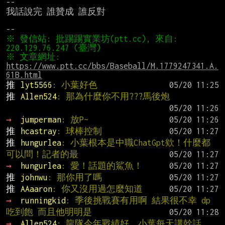
--

我話說完 誰贊成 誰反對

※ 發信站: 批踢踢實業坊(ptt.cc), 來自: 
※ 文章網址: 
https://www.ptt.cc/bbs/Baseball/M.1779247341.A.
61B.html
推 
lyt5566
: 小葉好色
推 
Allen524
: 那為什麼你不用???馬後炮
→ 
jumperman
: 放P~
推 
hcastray
: 球棒控制
推 
hungurlea
: 小葉根本是中職ChatGpt欸！什麼都
可以問！記者的最
→ 
hungurlea
: 愛！話題的鯊魚！
推 
johnwu
: 那你用了嗎
推 
AAaaron
: 你又沒用過怎麼知道
→ 
runningkid
: 季後挑戰賽有用啊 結果很不幸 dp
吃到飽 而且他明明是
→ 
Allen524
: 龍隊今年戰績好  小葉每天講幹話  