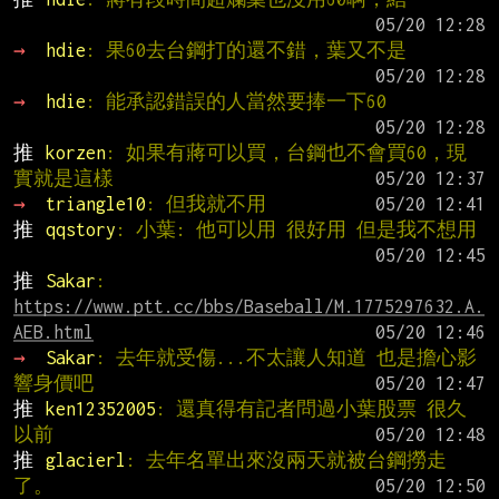
→ 
hdie
: 果60去台鋼打的還不錯，葉又不是
→ 
hdie
: 能承認錯誤的人當然要捧一下60
推 
korzen
: 如果有蔣可以買，台鋼也不會買60，現
實就是這樣
→ 
triangle10
: 但我就不用
推 
qqstory
: 小葉: 他可以用 很好用 但是我不想用
推 
Sakar
: 
https://www.ptt.cc/bbs/Baseball/M.1775297632.A.
AEB.html
→ 
Sakar
: 去年就受傷...不太讓人知道 也是擔心影
響身價吧
推 
ken12352005
: 還真得有記者問過小葉股票 很久
以前
推 
glacierl
: 去年名單出來沒兩天就被台鋼撈走
了。