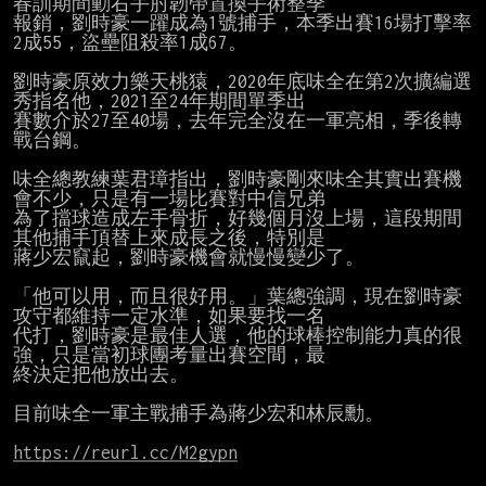
春訓期間動右手肘韌帶置換手術整季

報銷，劉時豪一躍成為1號捕手，本季出賽16場打擊率
2成55，盜壘阻殺率1成67。

劉時豪原效力樂天桃猿，2020年底味全在第2次擴編選
秀指名他，2021至24年期間單季出

賽數介於27至40場，去年完全沒在一軍亮相，季後轉
戰台鋼。

味全總教練葉君璋指出，劉時豪剛來味全其實出賽機
會不少，只是有一場比賽對中信兄弟

為了擋球造成左手骨折，好幾個月沒上場，這段期間
其他捕手頂替上來成長之後，特別是

蔣少宏竄起，劉時豪機會就慢慢變少了。

「他可以用，而且很好用。」葉總強調，現在劉時豪
攻守都維持一定水準，如果要找一名

代打，劉時豪是最佳人選，他的球棒控制能力真的很
強，只是當初球團考量出賽空間，最

終決定把他放出去。

目前味全一軍主戰捕手為蔣少宏和林辰勳。

https://reurl.cc/M2gypn