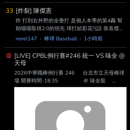
33
[炸裂] 陳傑憲
炸 打到右外野的全壘打 是個人本季的第4轟 幫
助喵喵取得2:0的領先 球打給彩花?(誤 恭喜傑憲!!
--
norel147
·
棒球 Baseball
·
1小時前
爆
[LIVE] CPBL例行賽#246 統一 VS 味全 @
天母
2026中華職棒例行賽 246 台北市立天母棒球
場 開賽時間-18:35 ＠ 味全龍
｜ ＣＦ 邱智呈 ＣＦ
郭天信 ＲＦ 張皓崴 ＤＨ 吉力
吉撈‧鞏冠 ＬＦ 陳傑憲 １Ｂ
朱育賢 １Ｂ 林子豪 ３Ｂ 劉基
鴻 ＤＨ 朱迦恩 ２Ｂ 劉俊緯
３Ｂ 潘傑楷 ＳＳ 張政禹 ２