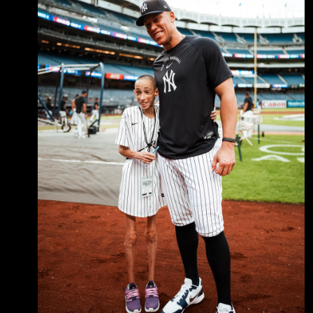
佩服的球星之一，X, IG還是Reddit等都讚賞。
What it's all about @TheJudge44 had the
opportunity to meet Yankees Superfan Sarah
before tonight's game!
https://x.com/Yankees/status/208