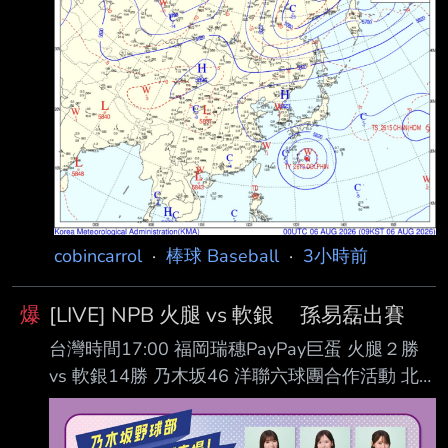
外） 且比賽中途將新增降溫休息 此項措施預計
持續到9月6日 先前在仁川球場舉行的 LG VS
SSG之戰 有觀眾看球看到一半疑似心臟奏停
（23歲 李某） 現在確定23歲李先生確定是酷暑
脫水導致昏厥 李先生也已在今日康復出院 --
cobincarrol
·
棒球 Baseball
·
3小時前
爆
[LIVE] NPB 火腿 vs 軟銀 孫易磊出賽
台灣時間17:00 福岡瑞穗PayPay巨蛋 火腿２勝
vs 軟銀14勝 乃木坂46 洋聯六球團合作活動 北
海道日本火腿鬥士 (56-45) AVG OBP SLG OPS
HR RBI PA １. 水野達稀 (L) SS .293 .339 .453