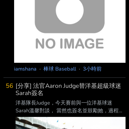
前先發投 手完投數急遽減少的現象表達強烈危機
感。他痛心直言，若未來再也沒有投手追求完
投， 「澤村賞這個獎項的存續問題，恐怕也必須
被拿出來檢討了。」 傳承澤村榮治精神！澤村賞
比大聯盟賽揚獎還悠久 現年78歲的堀內恒夫，6
日在個人部落格發文
iamshana
·
棒球 Baseball
·
3小時前
56
[分享] 法官Aaron Judge替洋基超級球迷
Sarah簽名
洋基隊長Judge，今天賽前與一位洋基球迷
Sarah溫馨對談， 當然也簽名並鼓勵她，過程中
回應不忘給予眼神關懷。 今天對於她是難以忘
懷的美好日子。 (洋蔥~~) 法官真的是非常讓人