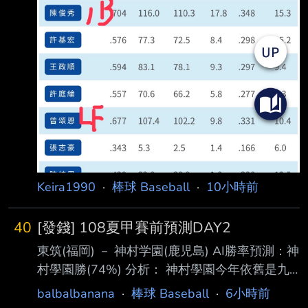
Keira1990
·
棒球 Baseball
·
10小時前
40
[發錢] 108夏甲賽前預測DAY2
東筑(福岡) － 神村学園(鹿児島) AI勝率預測：神
村學園勝(74%) 分析： 神村學園今年依舊是九
州地區最具競爭力的球隊之一，整體投手深度、
balbalbanana
·
棒球 Baseball
·
6小時前
打線串聯能力以及 機動力都優於東筑，尤其中