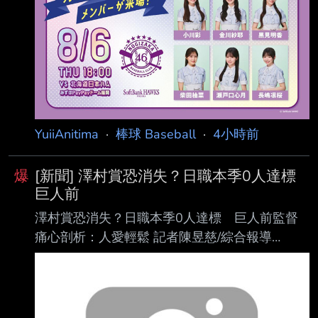
.791 8 35 399 ２. 五十幡亮汰 (L) CF .203 .227
.250 .477 0 1 70 ３. 万波中正 (R) RF .270 .339
.493 .831 20 49 382 ４. Franmil Reyes (R) DH
.3
YuiiAnitima
·
棒球 Baseball
·
4小時前
爆
[新聞] 澤村賞恐消失？日職本季0人達標
巨人前
澤村賞恐消失？日職本季0人達標 巨人前監督
痛心剖析：人愛輕鬆 記者陳昱慈/綜合報導
2026-08-06 16:51:51 隨著近代棒球投手分工越
來越細，先發投手完投的景象已經越來越少。前
讀賣巨人隊監督 、現任「澤村賞」選考委員會會
長堀内恒夫今（6）日在個人部落格發文，對當