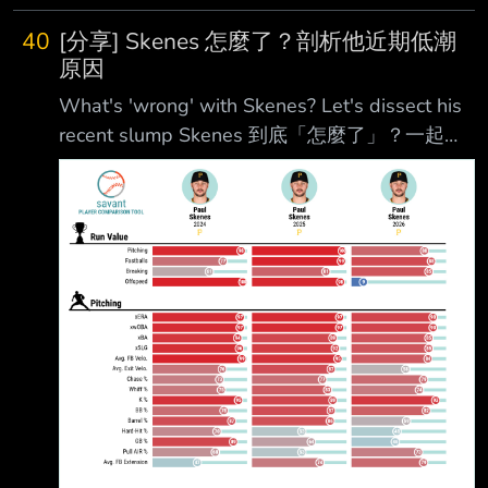
心打線的長打能力和跑壘積極性，很容易在中後
40
[分享] Skenes 怎麼了？剖析他近期低潮
段擴大比分。 東筑則屬於防守型球隊，若想爆
原因
冷，必須依靠王牌投手壓制神村打線，並透過短
What's 'wrong' with Skenes? Let's dissect his
打、盜壘 等戰術搶分，把比賽控制在低比分；
recent slump Skenes 到底「怎麼了」？一起剖
一旦形成打擊戰，神村學園的勝算將明顯提高。
析他近期低潮的原因。 August 5th, 2026 Travis
我預測：神村學園勝(80%) 分析：神村學園可以
Sawchik https://www.mlb.com/news/paul-
說在地方大會虐菜上來的，其王牌投手龍頭汰樹
skenes-2026-metrics-comparison-deep-dive
是非常省球數的滾地 球
The question seemed unthinkable a year ago:
What's wrong with Pa