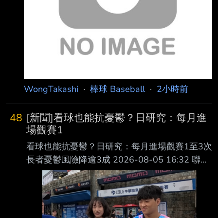
Ｂ 全紹凱 ＲＦ 王順和 Ｃ
陳重羽 Ｃ 林辰勳 ＳＳ 林泓
弦 ＬＦ 陳子豪
WongTakashi
·
棒球 Baseball
·
2小時前
48
[新聞]看球也能抗憂鬱？日研究：每月進
場觀賽1
看球也能抗憂鬱？日研究：每月進場觀賽1至3次
長者憂鬱風險降逾3成 2026-08-05 16:32 聯合
報／ 記者 廖靜清／台北即時報導 台灣已邁入超
高齡社會，除了慢性病，長者心理健康也成為不
可忽視的課題。醫師提醒， 老年憂鬱症常被誤
以為只是「老了、心情不好」，甚至可能因記憶