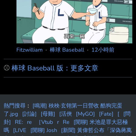
巧（42歲）、中村剛也（42歲）、炭谷銀仁朗
（39歲）三位老將， 就應該在這時候起用。 他
週三在Belluna Dome的二軍戰親眼看過三位老
將的打擊練習， 確認他們的身體狀況和技術都
能立即派上用場， 他們三人只要在一軍登場，
就會立刻改變
Fitzwilliam
·
棒球 Baseball
·
12小時前
⚾
棒球 Baseball 版：更多文章
熱門搜尋
：
[鳴潮] 秧秧·玄翎第一日營收 酷狗完蛋
了.jpg
[討論]
[母雞]
[活俠
[MyGO]
[Fate]
[
[問
卦]
RE:
re
［Vtub
r
Re
[閒聊] 米池是罪大惡極
嗎
[LIVE
[閒聊] Josh
[新聞] 黃偉哲公布「深偽蔣萬