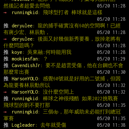
然後記者超愛去問他
→ 
runningkid
: 飛球型打者 棒球就是這樣
推 
deryulee
: 龍的捕手確實沒有60的空間啊！已經
有蔣少宏、林辰勳，
→ 
deryulee
: 後面又好幾個新秀要養，放掉老將有
什麼問題嗎？
推 
koye
: 吳東融:何時能用我
推 
mookiesfan
: ？
推 
CavendishJr
: 要不是趙雲受傷，他在台鋼也不會
那麼常出賽
推 
HarsonYOLO
: 感覺60號就是好用的二號捕，但因
為龍要養林辰勳所以
→ 
HarsonYOLO
: 沒什麼空間上
推 
runningkid
: 棒球之神很殘酷 如果2022挑戰賽 
飛球型的劉不要打那
→ 
runningkid
: 三個dp，那年威助未必能打到總冠
軍賽
推 
Logleader
: 去年就受傷