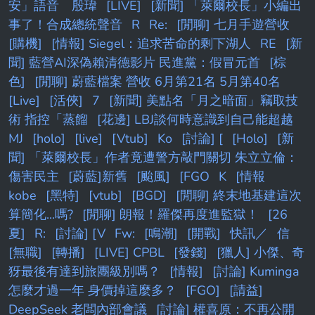
安」語音 殷瑋
[LIVE]
[新聞] 「萊爾校長」小編出
事了！合成總統聲音
R
Re:
[閒聊] 七月手遊營收
[購機]
[情報] Siegel：追求苦命的剩下湖人
RE
[新
聞] 藍營AI深偽賴清德影片 民進黨：假冒元首
[棕
色]
[閒聊] 蔚藍檔案 營收 6月第21名 5月第40名
[Live]
[活俠]
7
[新聞] 美點名「月之暗面」竊取技
術 指控「蒸餾
[花邊] LBJ談何時意識到自己能超越
MJ
[holo]
[live]
[Vtub]
Ko
[討論] [
[Holo]
[新
聞] 「萊爾校長」作者竟遭警方敲門關切 朱立立倫：
傷害民主
[蔚藍]新舊
[颱風]
[FGO
K
[情報
kobe
[黑特]
[vtub]
[BGD]
[閒聊] 終末地基建這次
算簡化...嗎?
[閒聊] 朗報！羅傑再度進監獄！
[26
夏]
R:
[討論] [V
Fw:
[鳴潮]
[開戰]
快訊／
信
[無職]
[轉播]
[LIVE] CPBL
[發錢]
[獵人] 小傑、奇
犽最後有達到旅團級別嗎？
[情報]
[討論] Kuminga
怎麼才過一年 身價掉這麼多？
[FGO]
[請益]
DeepSeek 老闆內部會議
[討論] 權喜原：不再公開