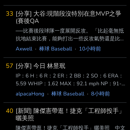
戰 李灝宇在八局上代打原先的第九棒右外野手
清 空壘包，幫助皇后取得4比0領先；這一轟正
Zach McKinstry 面對水手左投 Gabe Speier 在
是聯盟成立以來的首支滿貫砲，莎菈也因此成為
33
[分享] 大谷:現階段沒特別在意MVP之爭
兩好兩壞時 被一顆偏高的滑球三振出局 隨後八
聯盟歷史紀錄保持人。
(賽後QA
局下由另一位替補 James Outman 替換上場守備
──比賽後段球隊一度展開反攻。 「比起毫無抵
右外野 終場老虎 2:4 不敵水手 結束四連勝 系列
抗地結束比賽，能夠打出一些反攻氣勢還是比較
賽戰成一勝一負 李灝宇打擊近況 對比先前連續
重要。接下來還有新的系列 賽，而且明天也有
Axwell
·
棒球 Baseball
·
10小時前
安打場次的表現有所降溫
休兵日，我認為這兩者之間的差別其實很大。」
──今天敲出兩發全壘打，你覺得自己的打擊狀
57
[分享] 今日 林昱珉
態如何？ 「我覺得確實有變好。不過，兩支全
IP：6 H：6 R：2 ER：2 BB：2 SO：6 ERA：
壘打的擊球仰角都偏低，如果不是在這座球場，
5.59 WHIP：1.62 MAX：92.1 mph NP：91-
也不 一定會飛出去，所以不能說是非常完美的
56 上週被跳過一次先發 因此玉米整整休了7天
全壘打。但我認為自己對好球帶內的好球，反應
alpacaHong
·
棒球 Baseball
·
8小時前
今天主場對上教士3A 第1局就被攻占1、2壘 但
已經相當不錯。」 ──今天與同樣是國聯MVP熱
靠著一顆二壘平飛雙殺安全下庄 第2局投了一個
門人選的PCA正面交手。 「他是一位非常出色
40
[新聞] 陳傑憲帶逛！捷克「工程師投手」
保送無失分 第3局在2出局後被2、3棒連續安打
的球員。不過，我還是想專注在自己該做
曬美照
失掉1分 第4局雖然首名打者2壘安打，但之後連
陳傑憲帶逛！捷克「工程師投手」曬美照 中文