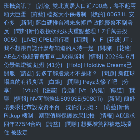
班機資訊了
[討論] 雙北實居人口近700萬，養不起兩
顆大巨蛋
[蔚藍] 檔案大小保機制
[標的] 00631L 安
心多
[新聞] 藍白硬推台灣未來帳戶 政院擬祭不副署
反
[問卦]新竹教授砍死妹夫重點整理！7千萬去投
0050
[LIVE] CPBL例行賽
[新聞]
k
F
[花邊] JT：
我不想跟自認什麼都知道的人待一起
[閒聊]
[花邊]
AE在小孩贍養費官司上取得勝利
[情報] 2026年 6月
份景氣燈號 紅燈 (41分)
[Holo] Hololive Dreams已
開服
[請益] 要多了解股票才不是賭？
[問題] 新莊球
場真的有很臭嗎
[白銀]
[閒聊] Peyz太慘了吧
[分
享］
［Vtub]
[漫畫]
[討論] [Vt
[內鬼]
[鐵道]
[閒
聊
[情報] NV可能推出5090SE(5080Ti)
[新聞] 簡舒
培要求北市設索資平台 沈伯洋力挺：
[蔚藍]新舊
Pickup 機制：期望值與保護效果比較
[情報] AD追求
四年275M合約
[請益]
[閒聊] 想要增貸卻被老媽擋
住 被設定