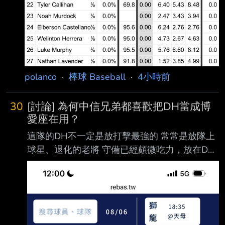
polanco
·
棒球 Baseball
·
4小時前
30
[討論] 為何中信兄弟都喜歡把DH當成博
愛座在用？
這隊的DH不一定是放打擊最強的 常常是放隊上
球星、退化的老將 守備已經頗微吃力，放在DH
延續生涯 從神主牌恰、頂一甩四到現在的王24
只有林桑在位期間放陳子豪比較正常 DH這種位
置 當你排完8個有守備位置的球員後 直接填
ops+最高的人不就好了 有這麼難選嗎？ --