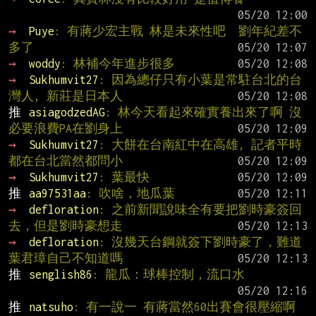
→ 
Puye
: 有蔣少宏主戰 林是未來性吧  劉年紀差不
多了
→ 
woddy
: 林補今年進步很多
→ 
Sukhumvit27
: 因為總仔只有小葉是常駐台北的台
灣人, 新莊是日本人
推 
asiagodzedAG
: 林今天看起來確實養出來了啊 沒
必要浪費PA在劉身上
→ 
Sukhumvit27
: 大餅在台南紅中在高雄, 記者平時
都在台北當然都問小
→ 
Sukhumvit27
: 葉最快
推 
aa97531aa
: 吹啥，地瓜葉
→ 
defloration
: 之前新聞說味全有要把劉時豪簽回
去，但是劉時豪想走
→ 
defloration
: 沒幾天台鋼就簽下劉時豪了，難道
葉君璋自己不知道嗎
推 
senglish86
: 龍瓜：球棒控制，流口水
推 
natsuho
: 有一說一 有蔣當然60出賽會很壓縮啊