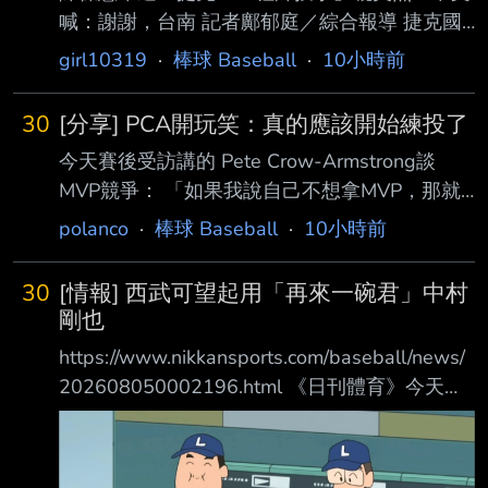
續解決3位打者 第5局再次被2、3棒連續安打失
喊：謝謝，台南 記者鄺郁庭／綜合報導 捷克國
掉1分 第6局則是投出今天第一次3上3下，還送
家隊「工程師投手」薩托里亞（Ondrej
girl10319
·
棒球 Baseball
·
10小時前
出2K 最終以91球完成優質先發 總計今天玉米先
Satoria）近日受邀來台，統一7-ELEVEN獅 陳
發6局
傑憲也盡地主之誼，帶著他走訪台南、品嘗美
30
[分享] PCA開玩笑：真的應該開始練投了
食。他在社群平台PO出遊台照，還用中文 寫下
今天賽後受訪講的 Pete Crow-Armstrong談
「謝謝，台南！」貼文引發熱論，「台南被他拍
MVP競爭： 「如果我說自己不想拿MVP，那就
得好美，古蹟、海、球場、生命力」 、「歡迎
真的太假了。但如果我們要談什麼是最優先的，
再來玩！追夢的男人真的好帥！」 薩托里亞在
polanco
·
棒球 Baseball
·
10小時前
那我想我 的順序一直都很清楚，MVP並不是我
社群平台貼出照片，包括小孩的照片、他在球場
現在最關心的事情。拿它開玩笑很有趣，承認
的自拍，還有和陳傑憲聚餐、 台南夜市、海
30
[情報] 西武可望起用「再來一碗君」中村
（我想拿M VP）這件事也是。我也覺得關注這
邊、和老婆的合照等等。他在文中則用
剛也
件事完全沒有問題，但說到底，我不會帶著這個
https://www.nikkansports.com/baseball/news/
念頭上場 打擊。如果你們一直討論這件事的
202608050002196.html 《日刊體育》今天凌
話，那我想我應該去投球實驗室開始練投了，真
晨首先刊出西武OB中島宏之的建議， 他認為西
的。」
武應當在爭取優勝的衝刺期， 借重老將的經
https://x.com/i/status/2085127486317187531
驗、技術和關鍵表現能力， 二軍調整中的栗山
另外也說就是表現很