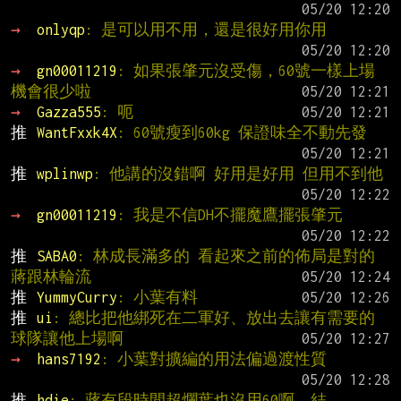
→ 
onlyqp
: 是可以用不用，還是很好用你用
→ 
gn00011219
: 如果張肇元沒受傷，60號一樣上場
機會很少啦
→ 
Gazza555
: 呃
推 
WantFxxk4X
: 60號瘦到60kg 保證味全不動先發
推 
wplinwp
: 他講的沒錯啊 好用是好用 但用不到他
→ 
gn00011219
: 我是不信DH不擺魔鷹擺張肇元
推 
SABA0
: 林成長滿多的 看起來之前的佈局是對的 
蔣跟林輪流
推 
YummyCurry
: 小葉有料
推 
ui
: 總比把他綁死在二軍好、放出去讓有需要的
球隊讓他上場啊
→ 
hans7192
: 小葉對擴編的用法偏過渡性質
推 
hdie
: 蔣有段時間超爛葉也沒用60啊，結