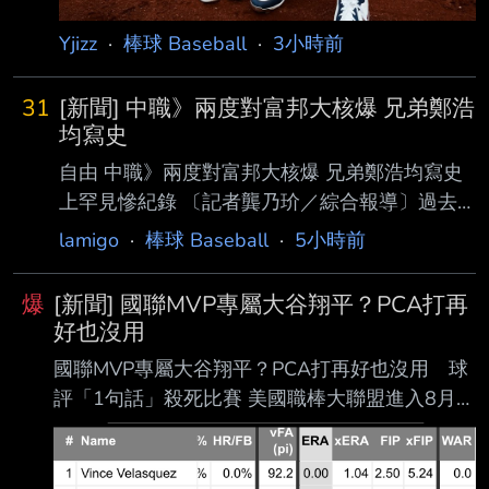
Yjizz
·
棒球 Baseball
·
3小時前
31
[新聞] 中職》兩度對富邦大核爆 兄弟鄭浩
均寫史
自由 中職》兩度對富邦大核爆 兄弟鄭浩均寫史
上罕見慘紀錄 〔記者龔乃玠／綜合報導〕過去
扛下中信兄弟本土Ace招牌的「美美」鄭浩均，
lamigo
·
棒球 Baseball
·
5小時前
昨天本季 第二度被富邦悍將狂攻9分，成為史上
第2位單季對同一隊兩度投不滿5局狂掉至少9分
爆
[新聞] 國聯MVP專屬大谷翔平？PCA打再
自責 分的投手。 鄭浩均在5月13日才對富邦嚐
好也沒用
到0.1局掉9分的苦澀滋味，昨對富邦又被暴打，
國聯MVP專屬大谷翔平？PCA打再好也沒用 球
4.1局被敲10 支安打，狂掉9分，本季對戰富邦
評「1句話」殺死比賽 美國職棒大聯盟進入8月的
投4場，戰績1勝2敗，防禦率高達11.34，富邦
戰績衝刺期，洛杉磯道奇隊雖慘吞一波6連敗低
變身「美 美剋星」。 過去只有2009年前統一獅
潮，但仍被視為衛 冕世界大賽三連霸的最大熱
投手朱尉銘單季兩度對戰同一隊投不滿5局掉9
門。場內最吸睛的焦點，莫過於日籍二刀流球星