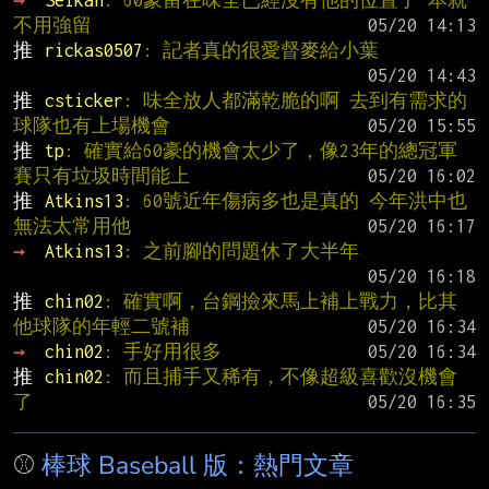
→ 
Seikan
: 60豪留在味全已經沒有他的位置了 本就
不用強留
推 
rickas0507
: 記者真的很愛督麥給小葉
推 
csticker
: 味全放人都滿乾脆的啊 去到有需求的
球隊也有上場機會
推 
tp
: 確實給60豪的機會太少了，像23年的總冠軍
賽只有垃圾時間能上
推 
Atkins13
: 60號近年傷病多也是真的 今年洪中也
無法太常用他
→ 
Atkins13
: 之前腳的問題休了大半年
推 
chin02
: 確實啊，台鋼撿來馬上補上戰力，比其
他球隊的年輕二號補
→ 
chin02
: 手好用很多
推 
chin02
: 而且捕手又稀有，不像超級喜歡沒機會
了
⚾
棒球 Baseball 版：熱門文章