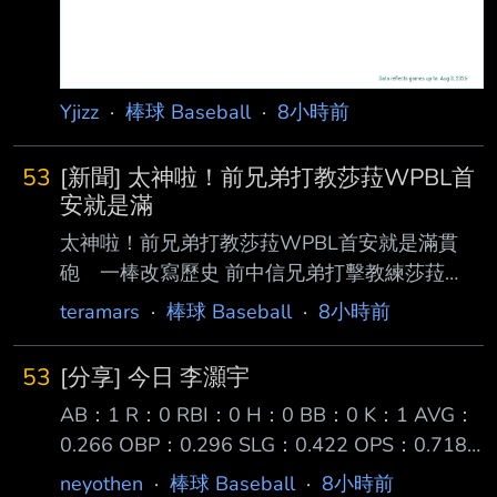
Yjizz
·
棒球 Baseball
·
8小時前
53
[新聞] 太神啦！前兄弟打教莎菈WPBL首
安就是滿
太神啦！前兄弟打教莎菈WPBL首安就是滿貫
砲 一棒改寫歷史 前中信兄弟打擊教練莎菈
（Sarah Edwards）重返球員身分後，6日在美
teramars
·
棒球 Baseball
·
8小時前
國女子職業棒球聯盟 （WPBL）寫下歷史！她代
表洛杉磯皇后迎戰波士頓獵人，首局就轟出聯盟
53
[分享] 今日 李灝宇
史上首支滿貫全壘 打，全場繳出4打數2安打、4
AB：1 R：0 RBI：0 H：0 BB：0 K：1 AVG：
打點，幫助皇后終場以12比4大勝，收下開季2
0.266 OBP：0.296 SLG：0.422 OPS：0.718
連勝。 莎菈此役1局下就在滿壘局面登場打擊，
底特律老虎作客西雅圖水手三連戰系列賽的第二
她掌握來球強勢揮擊，將球掃出全壘打牆，一棒
neyothen
·
棒球 Baseball
·
8小時前