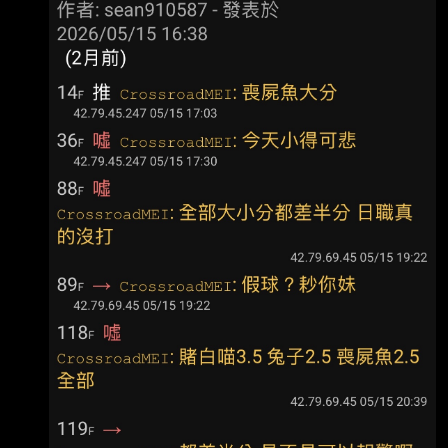
出賽儲備他的體力。 https://
容不佳，自己也有守備上的失誤， 今總教練葉君
璋罕見說出重話。 郭郁政在第4局讓張皓崴打出
內野滾地球，結果他接球失誤，被對上攻佔上壘
包，隨後就被 陳傑憲轟2分砲。第5局再讓張皓崴
打出一壘方向內野滾地球，他沒有及時補位，結
果形成內 野安打，之後又發生投手犯規，這局獅
隊一口氣得3分。 「就是這樣啦，