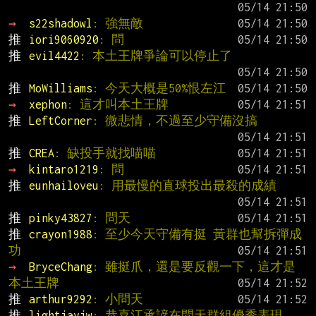
→ 
s22shadowl
: 強無敵
推 
iori9060920
: 問
推 
evil4422
: 本土王牌爭論可以停止了
推 
MoWilliams
: 今天大概是50%恨左江
→ 
xephon
: 這才叫本土王牌
推 
LeftCorner
: 微悲情，不過至少守備沒搞
推 
CREA
: 缺投手就找喵喵
→ 
kintaro1219
: 問
推 
eunhailoveu
: 用最慢的直球投出最殺的成績
推 
pinky43827
: 問天
推 
crayon1988
: 至少今天守備有挺 黃群也幫拆彈成
功
→ 
BryceChang
: 雖挺爪，還是要反觀一下，這才是
本土王牌
推 
arthur9292
: 小問天
推 
lightjayjw
: 恭喜江承諺在問天群組優秀表現