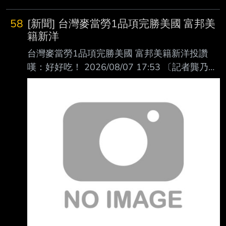
58
[新聞] 台灣麥當勞1品項完勝美國 富邦美
籍新洋
台灣麥當勞1品項完勝美國 富邦美籍新洋投讚
嘆：好好吃！ 2026/08/07 17:53 〔記者龔乃玠
／新北報導〕富邦悍將總教練後藤光尊今天明
言，洋投瑪帝斯明天上一軍迎 接初登板，確定
將註銷阿部雄大。對首度到海外打球的瑪帝斯來
說，對台灣的麥當勞印象 深刻，直呼漢堡比美
國的更好吃。 瑪帝斯在二軍投2場，戰績0勝0
敗，投5.2局有高達7次四死球，但防禦率僅
1.59，最快球 速151公里。他表示，目前感覺還
不錯，台灣天氣跟他的家鄉佛羅里達滿相似的，
「這是 我第一次到海外打球，我還滿興奮
的。」 瑪帝斯透露在二軍吃