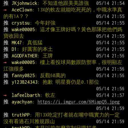
推 
JKjohnwick
: 不知道他跟美美誰強
→ 
AceClown
: 13X的軟左就能吃死死的，中職水準真
的有1A？？
推 
crystsu
: 今年好強
推 
wake00005
: 這才像王牌好嗎？黃色那隊把他們媽
寶收回去
推 
MK47
: 真低猛
推 
D1
: 好厲害的本土
推 
AGODFATHER
: 王牌
→ 
wake00005
: 樓上看投球局數跟防禦率，很明顯左
江強很多
推 
fanny0825
: 反觀60萬的
推 
y123824343
: 抱歉 明星賽仍是0.1那位
→ 
lafeelbarth
: 軟左
推 
ayachyan
: 
https://i.imgur.com/6MiapQ5.jpeg
推 
truthPP
: 用13X吃定打者就在嘴中職實力的一定
沒有看過石川雅規跟山