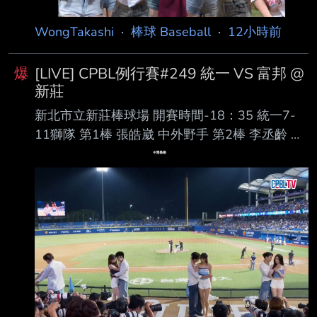
趙紘 左外野手 第6棒 林子偉 二壘手 第7棒 梁家
榮 三壘手 第8棒 嚴宏鈞 捕手 第9棒
WongTakashi
·
棒球 Baseball
·
12小時前
爆
[LIVE] CPBL例行賽#249 統一 VS 富邦 @
新莊
新北市立新莊棒球場 開賽時間-18：35 統一7-
11獅隊 第1棒 張皓崴 中外野手 第2棒 李丞齡 右
外野手 第3棒 陳傑憲 左外野手 第4棒 陳鏞基 指
定打擊 第5棒 林子豪 一壘手 第6棒 潘傑楷 三壘
手 第7棒 陳聖平 游擊手 第8棒 張 翔 捕手 第9
棒 林泓弦 二壘手 先發投手 布雷克 富邦悍將隊
第1棒 孔念恩 中外野手 第2棒 林澤彬 二壘手 第3
棒 張育成 指定打擊 第4棒 范國宸 一壘手 第5棒
王苡丞 右外野手 第6棒 董子恩 三壘手 第7棒 戴
培峰 捕手 第8棒 高 捷 左外野手