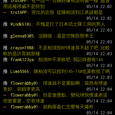
推 
truthPP
: 有一說一 台鋼好像有說明書一樣 超會
用這種球威不是特別
→ 
truthPP
: 突出的左投 從陳柏清到江承諺都是
推 
Windk610i
: 不愧是扛了日本武士隊三局的男人
推 
glenna9305
: 沒關係，還是空降防禦率王
推 
crayon1988
: 不是柏清投RP球速算不錯了吧 比較
軟的是許育銘那種
推 
frank123ya
: 柏清RP不算軟吧 我記得都有14X
推 
Lime5566
: 陳柏清可以投到145~150也算軟投了嗎
推 
flowerabby01
: 球速就不是重點啊，當然有球速
更好，容錯率更高，
→ 
flowerabby01
: 但是進壘點、變化球快慢速差這
些更重要，空有球速
→ 
flowerabby01
: 就夠羅嘉仁怎麼每天爆炸