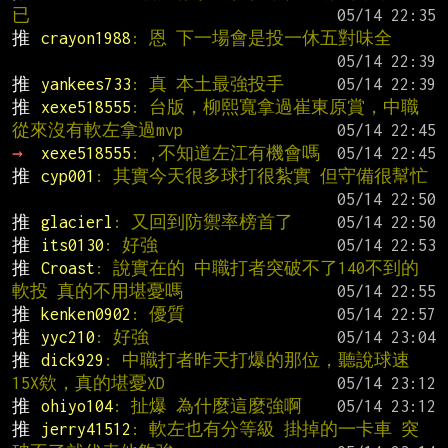
已
推 
crayon1988
: 恩 下一場會是投一休五對味全
推 
yankees733
: 真 本土最強投手
推 
xexe518555
: 台版，柳熙寬拿過崔東原賞，中職
從來沒有軟左拿過mvp
→ 
xexe518555
: ,不知道左江有機會嗎
推 
cyp001
: 其實今天很多球打很紮實 但守備很幫忙
推 
glacierl
: 又回到防禦率榜首了
推 
its0130
: 好強
推 
Croast
: 說實在的 中職打者突破不了140不到的
軟投 真的不用堪憂嗎
推 
kenken0902
: 優質
推 
yyc210
: 好強
推 
dick929
: 中職打者昨天打爆的那位，聽說球速
15X欸，真的堪憂XD
推 
ohiyo104
: 扯爆 為什麼這麼強啊
推 
jerry41512
: 軟左也有分等級 掛掉的一卡車 突