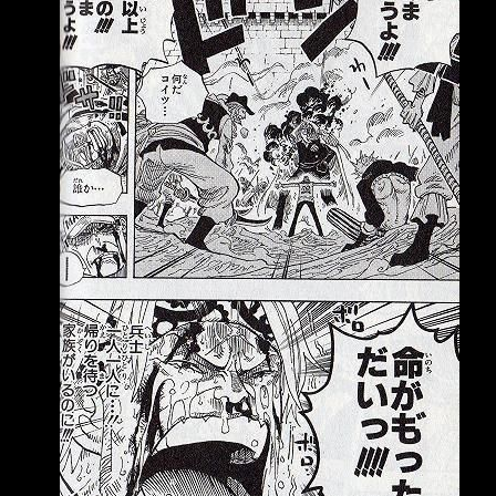
資仁接任。《週刊文春》近日刊出多名匿名國手
爆料，直指井端執 教期間最大的問題在於「溝
通不足」，不僅指揮系統混亂，輸給委內瑞拉
後，休息室更一 度爆發衝突，甚至有球員當場
怒喊「不要再說了！」，最終日本武士隊就在低
迷氣氛中解 散。 《週刊文春》訪問4名參與本屆
WBC的日本隊球員，多人將矛頭指向