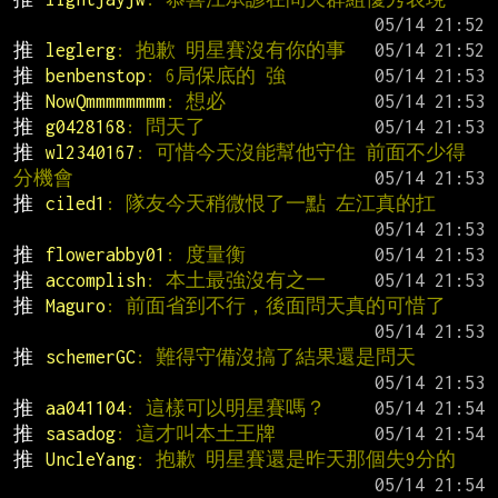
推 
leglerg
: 抱歉 明星賽沒有你的事
推 
benbenstop
: 6局保底的 強
推 
NowQmmmmmmmm
: 想必
推 
g0428168
: 問天了
推 
wl2340167
: 可惜今天沒能幫他守住 前面不少得
分機會
推 
ciled1
: 隊友今天稍微恨了一點 左江真的扛
推 
flowerabby01
: 度量衡
推 
accomplish
: 本土最強沒有之一
推 
Maguro
: 前面省到不行，後面問天真的可惜了
推 
schemerGC
: 難得守備沒搞了結果還是問天
推 
aa041104
: 這樣可以明星賽嗎？
推 
sasadog
: 這才叫本土王牌
推 
UncleYang
: 抱歉 明星賽還是昨天那個失9分的