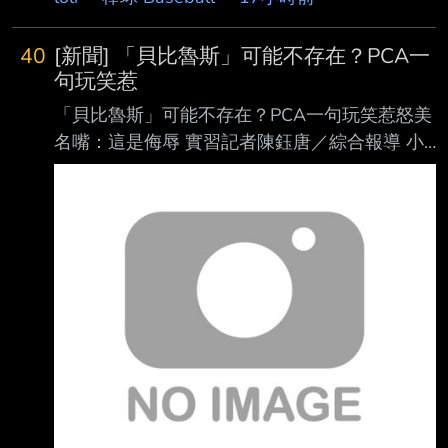
察劉致榮，但劉致榮目前才剛完 成復健，球隊
一路
40
[新聞] 「貝比魯斯」可能不存在？PCA一
句玩笑惹
「貝比魯斯」可能不存在？PCA一句玩笑惹怒美
名嘴：這是侮辱 實習記者陳鈺唐／綜合報導 小
熊明星外野手「PCA」阿姆斯壯（Pete Crow-
Armstrong）近日因一段發言掀起討論，他在 節
目中被提及「棒球之神」貝比魯斯（Babe
Ruth）可能根本不存在的荒謬陰謀論時，不但
沒有立即否認，還以玩笑口吻回應「也許」、
「有可能」，這番話也惹怒美國知名體育名嘴
魯索（Christopher Russo），痛批他的言論是
對傳奇球星的侮辱。 阿姆斯壯日前登上卡瓦拉
里（Kristin Cavallari）主持的P