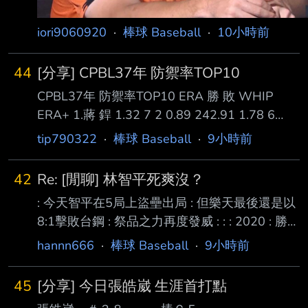
iori9060920
·
棒球 Baseball
·
10小時前
44
[分享] CPBL37年 防禦率TOP10
CPBL37年 防禦率TOP10 ERA 勝 敗 WHIP
ERA+ 1.蔣 銲 1.32 7 2 0.89 242.91 1.78 6
0.99 179.31 1.82 8 5 1.01 175.16 1.88 5 4
tip790322
·
棒球 Baseball
·
9小時前
0.95 169.64 5.梅賽鍶 2.04 9 3 1.08 156.86 6.
鋼 龍 2.14 5 7 1.11 149.78 7.鈴木駿輔 2.14 8
42
Re: [閒聊] 林智平死爽沒？
4 1.10 149.35 8.李東洺 2.33 10 2 1.18 137.18
: 今天智平在5局上盜壘出局 : 但樂天最後還是以
9.摩爾曼* 2.70 5 6 1.22 1
8:1擊敗台鋼 : 祭品之力再度發威 : : : 2020 : 勝
05/12 吱17:10喵 死壘上時14:9 : 負 07/01 吱0
hannn666
·
棒球 Baseball
·
9小時前
:20爪 死壘上時0 :20 : 勝 07/14 吱5 : 1邦 死壘
上時1 :0 : 勝 08/05 吱4 : 3邦 死壘上時2 :3 : 勝
45
[分享] 今日張皓崴 生涯首打點
08/06 吱8 : 3邦 死壘上時0 :0 和8 :2 : 勝 08/07