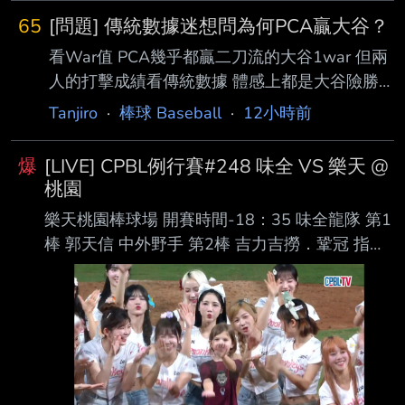
［180.6km , 12度］ 今天一日一善林安可，前
65
[問題] 傳統數據迷想問為何PCA贏大谷？
三打席對左投兩次三振一個四壞球保送，第四打
看War值 PCA幾乎都贏二刀流的大谷1war 但兩
席面對右投擊出近 期最強勁的一球，初速約
人的打擊成績看傳統數據 體感上都是大谷險勝
112mph形成二壘安打，賽後OPS站回0.7。 ---
大谷又有ACE等級的投球成績 為何進階數據好
- Sent from BePTT on my Samsung SM-S9360
Tanjiro
·
棒球 Baseball
·
12小時前
像都是PCA贏大谷？ なぜ？ --
--
爆
[LIVE] CPBL例行賽#248 味全 VS 樂天 @
桃園
樂天桃園棒球場 開賽時間-18：35 味全龍隊 第1
棒 郭天信 中外野手 第2棒 吉力吉撈．鞏冠 指定
打擊 第3棒 朱育賢 一壘手 第4棒 劉基鴻 三壘手
第5棒 李凱威 二壘手 第6棒 張政禹 游擊手 第7棒
張祐嘉 右外野手 第8棒 蔣少宏 捕手 第9棒 陳子
豪 左外野手 先發投手 鋼龍 樂天桃猿隊 第1棒 陳
晨威 右外野手 第2棒 林政華 中外野手 第3棒
威 克 指定打擊 第4棒 林智平 一壘手 第5棒 張