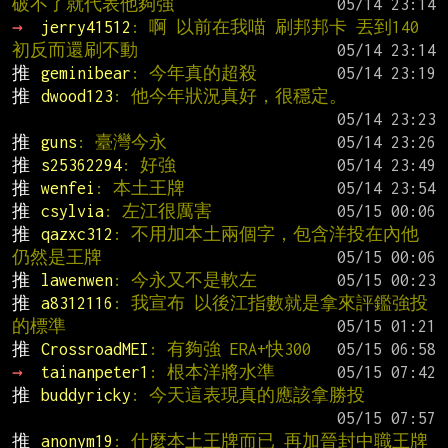
破不了就代表他夠強
→ 
jerry41512
: 啊 以前在我喵 刷邦邦卡 丟到140
初反而還刷不動
推 
geminibear
: 今年真的超殺
推 
dwood123
: 他今年狀況真好，很穩定。
推 
guns
: 臺灣今永
推 
s25362294
: 好強
推 
wenfei
: 本土王牌
推 
csylvia
: 左江很厲害
推 
qazxc312
: 不用加本土兩個字，包含洋投在內他
仍然是王牌
推 
lawenwen
: 今永又不是軟左
推 
a8312116
: 我宣布 以後江指數就是拿來評鑑強投
的標準
推 
CrossroadMEI
: 有夠強 ERA+快300
→ 
tainanpeter1
: 根本洋將水準
推 
buddyricky
: 今天這表現真的應該拿勝投
推 
anonym19
: 什麼本土王牌而已 再加晉封中職王牌