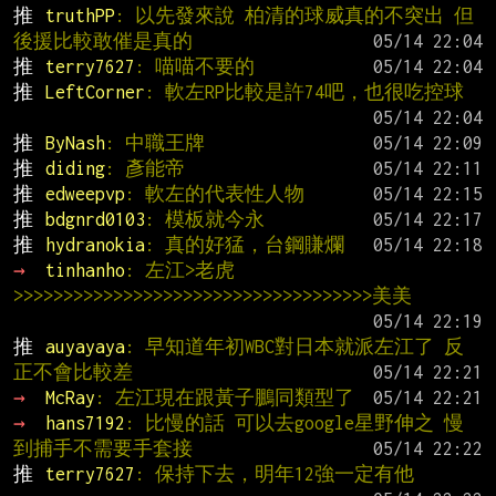
推 
truthPP
: 以先發來說 柏清的球威真的不突出 但
後援比較敢催是真的
推 
terry7627
: 喵喵不要的
推 
LeftCorner
: 軟左RP比較是許74吧，也很吃控球
推 
ByNash
: 中職王牌
推 
diding
: 彥能帝
推 
edweepvp
: 軟左的代表性人物
推 
bdgnrd0103
: 模板就今永
推 
hydranokia
: 真的好猛，台鋼賺爛
→ 
tinhanho
: 左江>老虎
>>>>>>>>>>>>>>>>>>>>>>>>>>>>>>>>>>>>美美
推 
auyayaya
: 早知道年初WBC對日本就派左江了 反
正不會比較差
→ 
McRay
: 左江現在跟黃子鵬同類型了
→ 
hans7192
: 比慢的話 可以去google星野伸之 慢
到捕手不需要手套接
推 
terry7627
: 保持下去，明年12強一定有他