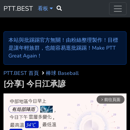
PTT.BEST
看板
本站與批踢踢官方無關！由粉絲整理製作！目標
是讓年輕族群，也能容易逛批踢踢！Make PTT
Great Again！
PTT.BEST 首頁
棒球 Baseball
[分享] 今日江承諺
前往頁面
arrow_forward_ios