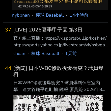
nybbnan
·
棒球 Baseball
·
14小時前
37
[LIVE] 2026夏季甲子園 第3日
官方線上直播：https://vk.sportsbull.jp/koshien/
https://sports.yahoo.co.jp/livestream/vk/hsb/ga
mes/live 第3日目 8月7日（金） 07:00 第1試合
choan
·
棒球 Baseball
·
1天前
東海大甲府(山梨) 5 － 2 鶴岡東(山形) 體育報評
価 Ｃ Ｂ Ｂ Ｂ Ｂ Ｃ Ｂ Ｂ Ｃ Ｂ 12:30 第2試合
44
[新聞] 日本WBC慘敗後爆衝突？球員爆
八幡商(滋賀) 1 － 7 健大高崎(群馬) 體育報評価
料
Ｃ Ｂ Ｃ Ｃ Ｃ Ｂ Ａ Ｂ Ｂ Ｂ 15:00 第3試合 立
日本WBC慘敗後爆衝突？球員爆料休息室內
命館宇治(京都) 3 －
幕 連大谷翔平也吐槽 鏡報 廖貫彣 2026年8月
7日週五 下午1:20 2026年世界棒球經典賽
（WBC）日本隊止步8強，寫下隊史最差成績
後，井端弘和也卸下監 督職務，之後將由井口