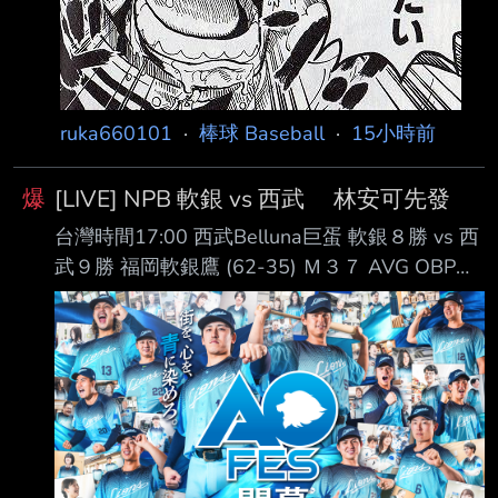
ruka660101
·
棒球 Baseball
·
15小時前
爆
[LIVE] NPB 軟銀 vs 西武 林安可先發
台灣時間17:00 西武Belluna巨蛋 軟銀８勝 vs 西
武９勝 福岡軟銀鷹 (62-35) Ｍ３７ AVG OBP
SLG OPS HR RBI PA １. 正木智也 (R) 1B .282
.382 .519 .900 16 40 283 ２. 周東佑京 (L) CF
.278 .348 .351 .699 1 26 395 ３. 近藤健介 (L)
LF .310 .425 .588 1.013 23 82 409 ４. 栗原陵
矢 (L) 3B .253 .342 .552 .894 30 78