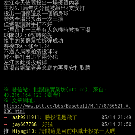
左江今天依舊投出一場優質內容

主投6.1局無失分僅被敲出4支安打

投出一個保送及一個觸身球

雖然全場只投出一次三振

但總能讓對手打不好

七局留下一三壘有人危機時被換下場

球隊以2：0暫時領先

接手的黃群幫忙拆彈成功

賽後ERA下修至1.24

不過八局陳柏清投球時

被小胖打出追平兩分砲

左江因此勝投飛掉

終場台鋼靠著吳念庭的再見安打取勝

※ 發信站: 批踢踢實業坊(ptt.cc), 來自: 
※ 文章網址: 
https://www.ptt.cc/bbs/Baseball/M.1778766521.A.
03C.html
→ 
ash9911911
: 勝投還是飛了
→ 
jay667788
: 好猛
推 
Miyagi13
: 請問這是目前中職土投第一人嗎