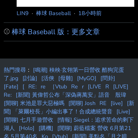
LIN9
·
棒球 Baseball
·
18小時前
⚾
棒球 Baseball 版：更多文章
熱門搜尋
：
[鳴潮] 秧秧·玄翎第一日營收 酷狗完蛋
了.jpg
[討論]
[活俠
[母雞]
[MyGO]
[問卦]
[Fate]
[
RE:
re
［Vtub
Re
r
[LIVE
R
[LIVE]
Re:
[新聞] 黃偉哲公布「深偽蔣萬安」語音 殷瑋
[閒聊] 米池是罪大惡極嗎
[閒聊] Josh
RE
[live]
[新
聞] 「萊爾校長」小編出事了！合成總統聲音
[Live]
[閒聊] 七月手遊營收
[情報] Siegel：追求苦命的剩下
湖人
[Holo]
[購機]
[閒聊] 蔚藍檔案 營收 6月第21
名 5月第40名
Ko
[Vtub]
[新聞] 美點名「月之暗