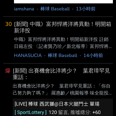
iamshana
·
棒球 Baseball
·
13小時前
30
[新聞] 中職》富邦悍將洋將異動！明開箱
新洋投
中職》富邦悍將洋將異動！明開箱新洋投 註銷
日籍左投 〔記者龔乃玠／新北報導〕富邦悍將
總教練後藤光尊今天明言，洋投瑪帝斯明天確定
HANASUCIA
·
棒球 Baseball
·
14小時前
上一軍 迎接初登板，確定將註銷阿部雄大。 富
邦決定註銷阿部雄大，後藤光尊表示，今年是阿
爆
[新聞] 出賽機會比洋將少？ 葉君璋罕見
部雄大的第一年打職棒，每週丟1場的體 能調整
重話：
上，對他來說有點艱難，這是他被割愛的原因。
出賽機會比洋將少？ 葉君璋罕見重話：「你自
阿部雄大今年在一軍出賽10場，戰績3勝5敗，
己努力夠了嗎？」 羅惠齡／桃園報導 味全龍投
防禦率4.44，後藤光尊表示，個人是希望他可
手郭郁政昨在天母主場對統一獅先發，這是他相
以先在二軍持續出賽，這部分還會跟林桑（林威
隔2個月再於一軍登板，不過只投4 .2局狂失6
助）跟阿部確認想法、溝通，希望他能在二 軍
分、其中5分自責分，吞下敗投。他不但投球內