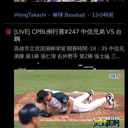
WongTakashi
·
棒球 Baseball
·
12小時前
爆
[LIVE] CPBL例行賽#247 中信兄弟 VS 台
鋼
高雄市立澄清湖棒球場 開賽時間-18：35 中信兄
弟隊 第1棒 張仁瑋 右外野手 第2棒 張士綸 三壘
手 第3棒 陳俊秀 一壘手 第4棒 詹子賢 左外野手
第5棒 王威晨 指定打擊 第6棒 江坤宇 游擊手 第7
棒 岳東華 二壘手 第8棒 高宇杰 捕手 第9棒 宋晟
睿 中外野手 先發投手 勝騎士 台鋼雄鷹隊 第1棒
王博玄 右外野手 第2棒 曾子祐 游擊手 第3棒 吳
念庭 三壘手 第4棒 魔 鷹 指定打擊 第5棒 陳文
杰 中外野手 第6棒 王柏融 左外野手 第7棒 宋柏
翰 一壘手 第8棒 黃劼希 二壘手 第