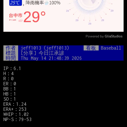
Powered by 
GliaStudios
Mute
作者
jeff1013 (jeff1013)
看板
Baseball
標題
[分享] 今日江承諺
時間
Thu May 14 21:48:39 2026
IP：6.1

H：4

R：0

ER：0

BB：1

HB：1

SO：1

ERA：1.24

ERA+：253

WHIP：1.02

NP-S：79-53
