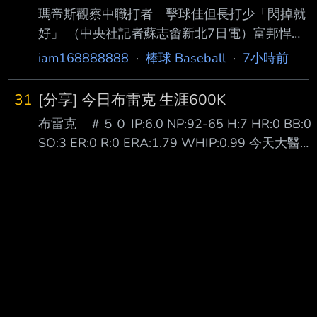
瑪帝斯觀察中職打者 擊球佳但長打少「閃掉就
好」 （中央社記者蘇志畬新北7日電）富邦悍將
隊新洋投瑪帝斯帶著在二軍投出最快151公里的
iam168888888
·
棒球 Baseball
·
7小時前
球速，準備好明天一軍登板先發，他觀察中華職
棒打者的擊球能力好，但長打者較少，「 閃掉
31
[分享] 今日布雷克 生涯600K
他就好。」 瑪帝斯（Quinton Martinez）現身新
布雷克 ＃５０ IP:6.0 NP:92-65 H:7 HR:0 BB:0
莊棒球場，備戰明天先發工作，今天接受媒體聯
SO:3 ER:0 R:0 ERA:1.79 WHIP:0.99 今天大醫生
訪時 表示，很期待能夠與這裡最好的打者對
布雷克 對富邦三連戰的首場登板先發 開局隊友就
決，但能做的還是一球一球去投，「掌握我能掌
給他兩分的支援 二上又再給大醫生兩分 握有四分
握 的事」。 瑪帝斯在二軍出賽2場，都有投到
領先的大醫生也是投得虎虎生風 雖然被敲出了七
150公里以上。他表示，自己從高中開始就是以
支安打 但也都沉穩地化解了危機 總共吃了六局無
強化速球 為目標，隨著
四壞無失分 終場就以4:0拿下本季第四勝 也完成
防禦率從1.89再下降到1.79 看來昨天跳的問天舞
跟死亡筆記本有用(x --