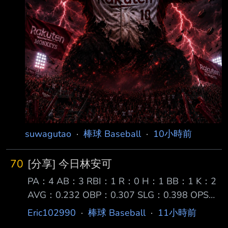
suwagutao
·
棒球 Baseball
·
10小時前
70
[分享] 今日林安可
PA：4 AB：3 RBI：1 R：0 H：1 BB：1 K：2
AVG：0.232 OBP：0.307 SLG：0.398 OPS：
0.705 【第一打席】空振 【第二打席】四球
Eric102990
·
棒球 Baseball
·
11小時前
【第三打席】空振 【第四打席】二壘打