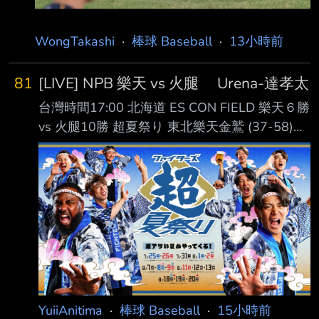
WongTakashi
·
棒球 Baseball
·
13小時前
81
[LIVE] NPB 樂天 vs 火腿 Urena-達孝太
台灣時間17:00 北海道 ES CON FIELD 樂天６勝
vs 火腿10勝 超夏祭り 東北樂天金鷲 (37-58)
AVG OBP SLG OPS HR RBI PA １. 中島大輔 (L)
RF .264 .324 .383 .707 2 16 255 ２. 佐藤直樹
(R) DH .268 .290 .447 .737 6 17 186 ３. 辰己
涼介 (L) CF .280 .363 .418 .781 9 34 406 ４.
Carson McCusker (R) LF .268 .344
YuiiAnitima
·
棒球 Baseball
·
15小時前