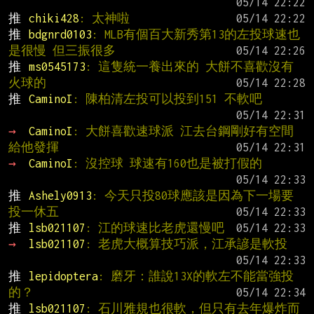
推 
chiki428
: 太神啦
推 
bdgnrd0103
: MLB有個百大新秀第13的左投球速也
是很慢 但三振很多
推 
ms0545173
: 這隻統一養出來的 大餅不喜歡沒有
火球的
推 
CaminoI
: 陳柏清左投可以投到151 不軟吧
→ 
CaminoI
: 大餅喜歡速球派 江去台鋼剛好有空間
給他發揮
→ 
CaminoI
: 沒控球 球速有160也是被打假的
推 
Ashely0913
: 今天只投80球應該是因為下一場要
投一休五
推 
lsb021107
: 江的球速比老虎還慢吧
→ 
lsb021107
: 老虎大概算技巧派，江承諺是軟投
推 
lepidoptera
: 磨牙：誰說13X的軟左不能當強投
的？
推 
lsb021107
: 石川雅規也很軟，但只有去年爆炸而