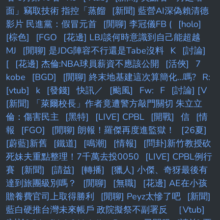
面」竊取技術 指控「蒸餾
[新聞] 藍營AI深偽賴清德
影片 民進黨：假冒元首
[閒聊] 李冠儀FB (
[holo]
[棕色]
[FGO
[花邊] LBJ談何時意識到自己能超越
MJ
[閒聊] 是JDG陣容不行還是Tabe沒料
K
[討論]
[
[花邊] 杰倫:NBA球員薪資不應該公開
[活俠]
7
kobe
[BGD]
[閒聊] 終末地基建這次算簡化...嗎?
R:
[vtub]
k
[發錢]
快訊／
[颱風]
Fw:
F
[討論] [V
[新聞] 「萊爾校長」作者竟遭警方敲門關切 朱立立
倫：傷害民主
[黑特]
[LIVE] CPBL
[開戰]
信
[情
報
[FGO]
[閒聊] 朗報！羅傑再度進監獄！
[26夏]
[蔚藍]新舊
[鐵道]
[鳴潮]
[情報]
[問卦]新竹教授砍
死妹夫重點整理！7千萬去投0050
[LIVE] CPBL例行
賽
[新聞]
[請益]
[轉播]
[獵人] 小傑、奇犽最後有
達到旅團級別嗎？
[閒聊]
[無職]
[花邊] AE在小孩
贍養費官司上取得勝利
[閒聊] Peyz太慘了吧
[新聞]
藍白硬推台灣未來帳戶 政院擬祭不副署反
［Vtub]