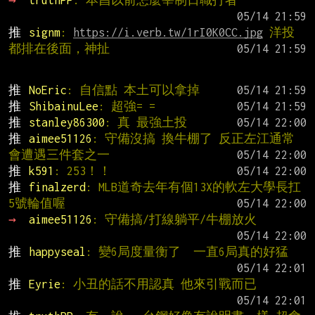
→ 
truthPP
: 本昌以前怎麼宰制日職打者
推 
signm
: 
https://i.verb.tw/1rI0K0CC.jpg
 洋投
都排在後面，神扯
推 
NoEric
: 自信點 本土可以拿掉
推 
ShibainuLee
: 超強= =
推 
stanley86300
: 真 最強土投
推 
aimee51126
: 守備沒搞 換牛棚了 反正左江通常
會遭遇三件套之一
推 
k591
: 253！！
推 
finalzerd
: MLB道奇去年有個13X的軟左大學長扛
5號輪值喔
→ 
aimee51126
: 守備搞/打線躺平/牛棚放火
推 
happyseal
: 變6局度量衡了  一直6局真的好猛
推 
Eyrie
: 小丑的話不用認真 他來引戰而已