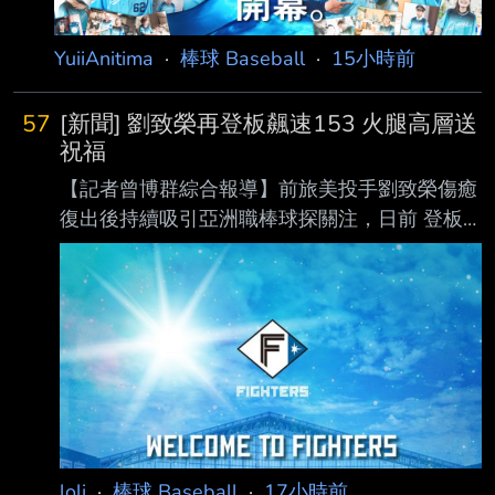
YuiiAnitima
·
棒球 Baseball
·
15小時前
57
[新聞] 劉致榮再登板飆速153 火腿高層送
祝福
【記者曾博群綜合報導】前旅美投手劉致榮傷癒
復出後持續吸引亞洲職棒球探關注，日前 登板
時便有日、韓職多支球隊派員到場觀察，據了解
昨日再度登板，根據現場球探測速， 劉致榮最
快球速達153公里，展現復健後逐步找回球威的
跡象。 劉致榮目前隨著亞運培訓隊移訓，據了
解，近期到場且持續關注的日職球隊包括阪神
虎、 日本火腿鬥士及東北樂天金鷲以及養樂
多；韓職則有樂天巨人等球隊派員到場，顯示劉
致 榮的復出進 度備受亞洲職棒關注。 其中，日
本火腿球團高層岩本賢一表示，球隊確實有在觀
loli
·
棒球 Baseball
·
17小時前