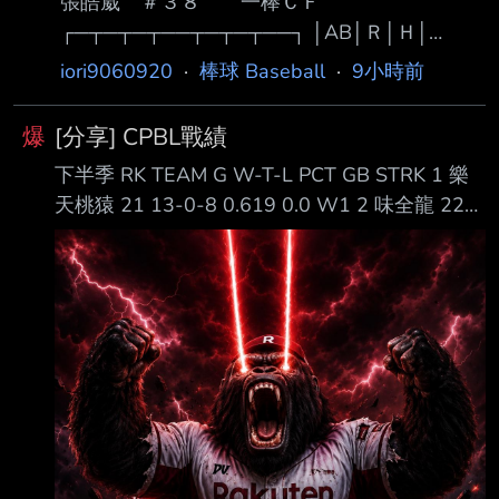
張皓崴 ＃３８ 一棒ＣＦ
吱4 : 1爪 死壘上時0 :1 : 勝 08/30 吱7 : 4喵 死
┌─┬─┬─┬──┬─┬─┬──┐ │AB│Ｒ│Ｈ│
壘上時3 :3 : 勝
RBI│BB│SO│ AVG│
iori9060920
·
棒球 Baseball
·
9小時前
├─┼─┼─┼──┼─┼─┼──┤ │５│１│２│ １ │０
│１│.359│ └─┴─┴─┴──┴─┴─┴──┘ 第一打
爆
[分享] CPBL戰績
席 一上 右邊穿越安打(R) 第二打席 二上 中間落
下半季 RK TEAM G W-T-L PCT GB STRK 1 樂
地安打(1RBI) 第三打席 四上 二滾雙殺 第四打席
天桃猿 21 13-0-8 0.619 0.0 W1 2 味全龍 22
七上 游滾 第五打席 九上 左飛 今天喵以豪張皓
12-0-10 0.545 1.5 L2 5 中信兄弟 21 9-0-12
崴 換打開路先鋒第一棒 首棒打者就先敲出安打
0.429 4.0 W1 6 富邦悍將 21 8-0-13 0.381 5.0
也延續自己連續15場安打、16場上壘的紀錄 後
L1 G247 中信兄弟 5:2 台鋼雄鷹 G248 樂天桃猿
面也靠著四爺的三壘安打跑回本
3:1 味全龍 G249 統一獅 4:0 富邦悍將 全年度
RK TEAM G W-T-L PCT GB 1 味全龍 82 51-0-
31 0.62