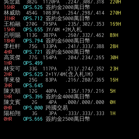
吳念庭  382G  1120PA  .224/.308/.318  
220H
16HR
OPS.626
 簽約金2000萬日幣

林威助  454G  1083PA  .264/.298/.414  
270H
31HR
OPS.712
 簽約金5000萬日幣

王柏融  270G  795PA   .235/.302/.353  
169H
15HR
OPS.655 
3Y/4M +2M入札

呂明賜  113G  387PA   .260/.332/.462  
89H
18HR
OPS.794 
簽約金6000萬日幣

李杜軒   75G  133PA   .241/.333/.388  
28H
4HR
OPS.721 
簽約金5000萬日幣

高英傑   77G  154PA   .204/.234/.265  
30H
1HR
OPS.499
林安可   33G  117PA   .213/.274/.352  
23H
2HR
OPS.625 
2+1Y/4M(含入札1M)

李來發   25G   83PA   .216/.280/.365  
16H
3HR
OPS.645
陳大順   12G   40PA   .135/.179/.216  
5H
1HR
OPS.396 
簽約金4000萬日幣

陳文賓    2G    4PA   .000/.000/.000  
0H
0HR
OPS.000 
跨國交易

陽柏翔    3G    3PA   .333/.333/.333  
1H
0HR
OPS.666 
簽約金2500萬日幣
