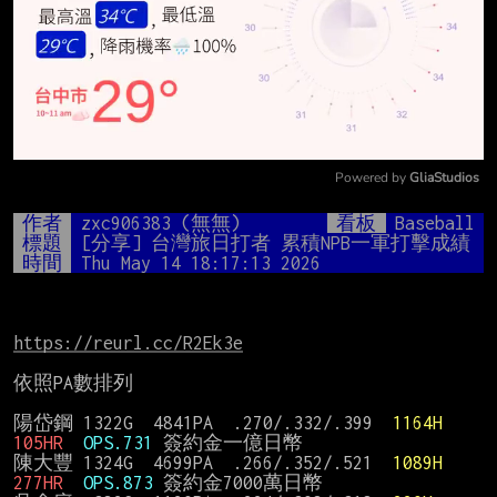
Powered by 
GliaStudios
Mute
作者
zxc906383 (無無)
看板
Baseball
標題
[分享] 台灣旅日打者 累積NPB一軍打擊成績
時間
Thu May 14 18:17:13 2026
https://reurl.cc/R2Ek3e
依照PA數排列

陽岱鋼 1322G  4841PA  .270/.332/.399  
1164H
105HR
OPS.731
 簽約金一億日幣

陳大豐 1324G  4699PA  .266/.352/.521  
1089H
277HR
OPS.873
 簽約金7000萬日幣
