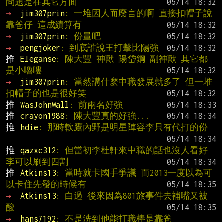
問題是在其它方面
→ 
jim307prin
: 一堆因人而廢言的啊 直接扣帽子說
靠爸仔 這成績算有
→ 
jim307prin
: 份量吧
→ 
pengjoker
: 到底誰說王打擊比陽強
推 
Eleganse
: 陳大豐 神獸 陽岱鋼 副神獸 其它都
是小嚕嘍
→ 
jim307prin
: 當然講什麼中職發展就多了 但一堆
扣帽子的也是很好笑
推 
WasJohnWall
: 前兩名好強
推 
crayon1988
: 陳大豐真的好強...
推 
hdie
: 那時軟鷹內野是明星陣容李只有代打的份
推 
qazxc312
: 但當初李杜軒來中職的話也沒人看好
李可以刷到四割
推 
Atkins13
: 當時就卡國手爭議 而2013一度以為可
以卡住先發的時候有
→ 
Atkins13
: 白過 後來因為801旅事件去補嘴又被
酸
→ 
hans7192
: 不是洗到他能打職棒是靠爸