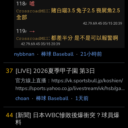
nybbnan
·
棒球 Baseball
·
21小時前
37
[LIVE] 2026夏季甲子園 第3日
官方線上直播：https://vk.sportsbull.jp/koshien/
https://sports.yahoo.co.jp/livestream/vk/hsb/ga
mes/live 第3日目 8月7日（金） 07:00 第1試合
choan
·
棒球 Baseball
·
1天前
東海大甲府(山梨) 5 － 2 鶴岡東(山形) 體育報評
価 Ｃ Ｂ Ｂ Ｂ Ｂ Ｃ Ｂ Ｂ Ｃ Ｂ 12:30 第2試合
44
[新聞] 日本WBC慘敗後爆衝突？球員爆
八幡商(滋賀) 1 － 7 健大高崎(群馬) 體育報評価
料
Ｃ Ｂ Ｃ Ｃ Ｃ Ｂ Ａ Ｂ Ｂ Ｂ 15:00 第3試合 立