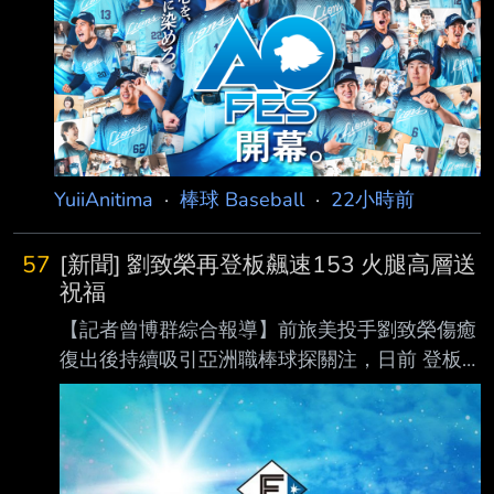
.278 .348 .351 .699 1 26 395 ３. 近藤健介 (L)
LF .310 .425 .588 1.013 23 82 409 ４. 栗原陵
矢 (L) 3B .253 .342 .552 .894 30 78
YuiiAnitima
·
棒球 Baseball
·
22小時前
57
[新聞] 劉致榮再登板飆速153 火腿高層送
祝福
【記者曾博群綜合報導】前旅美投手劉致榮傷癒
復出後持續吸引亞洲職棒球探關注，日前 登板
時便有日、韓職多支球隊派員到場觀察，據了解
昨日再度登板，根據現場球探測速， 劉致榮最
快球速達153公里，展現復健後逐步找回球威的
跡象。 劉致榮目前隨著亞運培訓隊移訓，據了