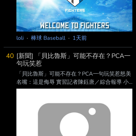
解，近期到場且持續關注的日職球隊包括阪神
虎、 日本火腿鬥士及東北樂天金鷲以及養樂
多；韓職則有樂天巨人等球隊派員到場，顯示劉
致 榮的復出進 度備受亞洲職棒關注。 其中，日
本火腿球團高層岩本賢一表示，球隊確實有在觀
loli
·
棒球 Baseball
·
1天前
察劉致榮，但劉致榮目前才剛完 成復健，球隊
一路
40
[新聞] 「貝比魯斯」可能不存在？PCA一
句玩笑惹
「貝比魯斯」可能不存在？PCA一句玩笑惹怒美
名嘴：這是侮辱 實習記者陳鈺唐／綜合報導 小
熊明星外野手「PCA」阿姆斯壯（Pete Crow-
Armstrong）近日因一段發言掀起討論，他在 節
目中被提及「棒球之神」貝比魯斯（Babe
Ruth）可能根本不存在的荒謬陰謀論時，不但
沒有立即否認，還以玩笑口吻回應「也許」、
「有可能」，這番話也惹怒美國知名體育名嘴