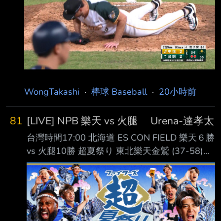
王博玄 右外野手 第2棒 曾子祐 游擊手 第3棒 吳
念庭 三壘手 第4棒 魔 鷹 指定打擊 第5棒 陳文
杰 中外野手 第6棒 王柏融 左外野手 第7棒 宋柏
翰 一壘手 第8棒 黃劼希 二壘手 第
WongTakashi
·
棒球 Baseball
·
20小時前
81
[LIVE] NPB 樂天 vs 火腿 Urena-達孝太
台灣時間17:00 北海道 ES CON FIELD 樂天６勝
vs 火腿10勝 超夏祭り 東北樂天金鷲 (37-58)
AVG OBP SLG OPS HR RBI PA １. 中島大輔 (L)
RF .264 .324 .383 .707 2 16 255 ２. 佐藤直樹
(R) DH .268 .290 .447 .737 6 17 186 ３. 辰己
涼介 (L) CF .280 .363 .418 .781 9 34 406 ４.
Carson McCusker (R) LF .268 .344