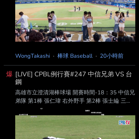
第1棒 孔念恩 中外野手 第2棒 林澤彬 二壘手 第3
棒 張育成 指定打擊 第4棒 范國宸 一壘手 第5棒
王苡丞 右外野手 第6棒 董子恩 三壘手 第7棒 戴
培峰 捕手 第8棒 高 捷 左外野手
WongTakashi
·
棒球 Baseball
·
20小時前
爆
[LIVE] CPBL例行賽#247 中信兄弟 VS 台
鋼
高雄市立澄清湖棒球場 開賽時間-18：35 中信兄
弟隊 第1棒 張仁瑋 右外野手 第2棒 張士綸 三壘
手 第3棒 陳俊秀 一壘手 第4棒 詹子賢 左外野手
第5棒 王威晨 指定打擊 第6棒 江坤宇 游擊手 第7
棒 岳東華 二壘手 第8棒 高宇杰 捕手 第9棒 宋晟
睿 中外野手 先發投手 勝騎士 台鋼雄鷹隊 第1棒