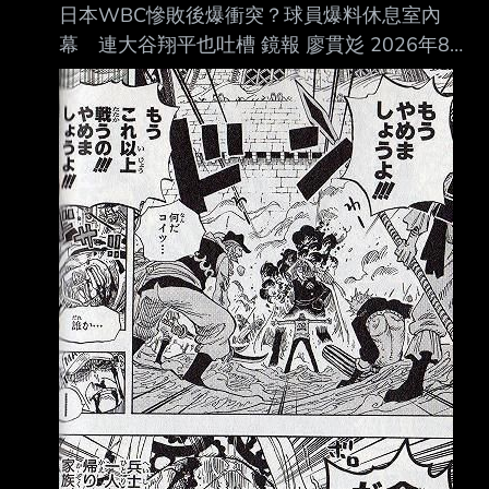
日本WBC慘敗後爆衝突？球員爆料休息室內
命館宇治(京都) 3 －
幕 連大谷翔平也吐槽 鏡報 廖貫彣 2026年8月
7日週五 下午1:20 2026年世界棒球經典賽
（WBC）日本隊止步8強，寫下隊史最差成績
後，井端弘和也卸下監 督職務，之後將由井口
資仁接任。《週刊文春》近日刊出多名匿名國手
爆料，直指井端執 教期間最大的問題在於「溝
通不足」，不僅指揮系統混亂，輸給委內瑞拉
後，休息室更一 度爆發衝突，甚至有球員當場
怒喊「不要再說了！」，最終日本武士隊就在低
迷氣氛中解 散。 《週刊文春》訪問4名參與本屆
WBC的日本隊球員，多人將矛頭指向