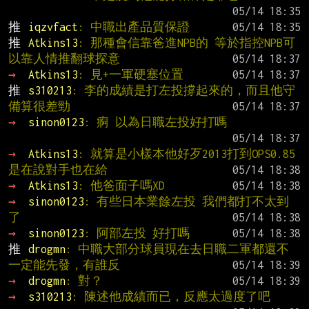
推 
iqzvfact
: 中職出產品質保證
推 
Atkins13
: 那種會信靠爸進NPB的 等於指控NPB可
以靠人情推翻球探意
→ 
Atkins13
: 見+一軍硬塞位置
推 
s310213
: 李的成績是打左投撐起來的，而且他守
備算很差勁
→ 
sinon0123
: 痾 以為日職左投好打嗎
→ 
Atkins13
: 就算是小樣本他好歹2013打到OPS0.85 
是在說對手也在給
→ 
Atkins13
: 他爸面子嗎XD
→ 
sinon0123
: 有些日本業餘左投 我們都打不太到
了
→ 
sinon0123
: 阿部左投 好打嗎
推 
drogmn
: 中職大部分球員現在去日職二軍都還不
一定能先發，有誰反
→ 
drogmn
: 對？
→ 
s310213
: 陳述他成績而已，反應太過度了吧