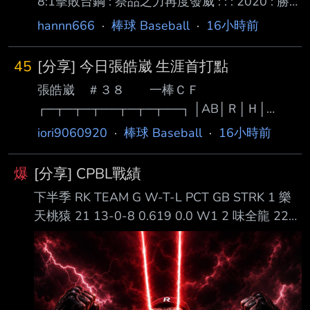
8:1擊敗台鋼 : 祭品之力再度發威 : : : 2020 : 勝
05/12 吱17:10喵 死壘上時14:9 : 負 07/01 吱0
hannn666
·
棒球 Baseball
·
16小時前
:20爪 死壘上時0 :20 : 勝 07/14 吱5 : 1邦 死壘
上時1 :0 : 勝 08/05 吱4 : 3邦 死壘上時2 :3 : 勝
45
[分享] 今日張皓崴 生涯首打點
08/06 吱8 : 3邦 死壘上時0 :0 和8 :2 : 勝 08/07
張皓崴 ＃３８ 一棒ＣＦ
吱4 : 1爪 死壘上時0 :1 : 勝 08/30 吱7 : 4喵 死
┌─┬─┬─┬──┬─┬─┬──┐ │AB│Ｒ│Ｈ│
壘上時3 :3 : 勝
RBI│BB│SO│ AVG│
iori9060920
·
棒球 Baseball
·
16小時前
├─┼─┼─┼──┼─┼─┼──┤ │５│１│２│ １ │０
│１│.359│ └─┴─┴─┴──┴─┴─┴──┘ 第一打
爆
[分享] CPBL戰績
席 一上 右邊穿越安打(R) 第二打席 二上 中間落
下半季 RK TEAM G W-T-L PCT GB STRK 1 樂
地安打(1RBI) 第三打席 四上 二滾雙殺 第四打席
天桃猿 21 13-0-8 0.619 0.0 W1 2 味全龍 22
七上 游滾 第五打席 九上 左飛 今天喵以豪張皓
12-0-10 0.545 1.5 L2 5 中信兄弟 21 9-0-12
崴 換打開路先鋒第一棒 首棒打者就先敲出安打
0.429 4.0 W1 6 富邦悍將 21 8-0-13 0.381 5.0
也延續自己連續15場安打、16場上壘的紀錄 後
L1 G247 中信兄弟 5:2 台鋼雄鷹 G248 樂天桃猿
面也靠著四爺的三壘安打跑回本
3:1 味全龍 G249 統一獅 4:0 富邦悍將 全年度
RK TEAM G W-T-L PCT GB 1 味全龍 82 51-0-