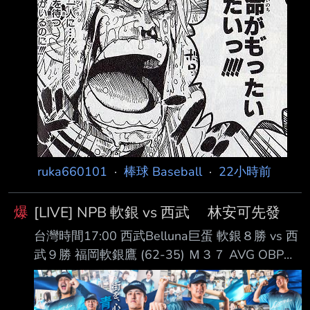
ruka660101
·
棒球 Baseball
·
22小時前
爆
[LIVE] NPB 軟銀 vs 西武 林安可先發
台灣時間17:00 西武Belluna巨蛋 軟銀８勝 vs 西
武９勝 福岡軟銀鷹 (62-35) Ｍ３７ AVG OBP
SLG OPS HR RBI PA １. 正木智也 (R) 1B .282
.382 .519 .900 16 40 283 ２. 周東佑京 (L) CF