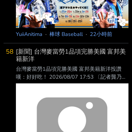
YuiiAnitima
·
棒球 Baseball
·
22小時前
58
[新聞] 台灣麥當勞1品項完勝美國 富邦美
籍新洋
台灣麥當勞1品項完勝美國 富邦美籍新洋投讚
嘆：好好吃！ 2026/08/07 17:53 〔記者龔乃玠
／新北報導〕富邦悍將總教練後藤光尊今天明
言，洋投瑪帝斯明天上一軍迎 接初登板，確定
將註銷阿部雄大。對首度到海外打球的瑪帝斯來
說，對台灣的麥當勞印象 深刻，直呼漢堡比美
國的更好吃。 瑪帝斯在二軍投2場，戰績0勝0
敗，投5.2局有高達7次四死球，但防禦率僅