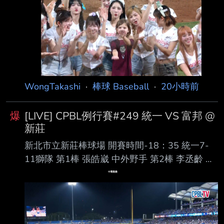
第5棒 李凱威 二壘手 第6棒 張政禹 游擊手 第7棒
張祐嘉 右外野手 第8棒 蔣少宏 捕手 第9棒 陳子
豪 左外野手 先發投手 鋼龍 樂天桃猿隊 第1棒 陳
晨威 右外野手 第2棒 林政華 中外野手 第3棒
威 克 指定打擊 第4棒 林智平 一壘手 第5棒 張
趙紘 左外野手 第6棒 林子偉 二壘手 第7棒 梁家
榮 三壘手 第8棒 嚴宏鈞 捕手 第9棒
WongTakashi
·
棒球 Baseball
·
20小時前
爆
[LIVE] CPBL例行賽#249 統一 VS 富邦 @
新莊
新北市立新莊棒球場 開賽時間-18：35 統一7-
11獅隊 第1棒 張皓崴 中外野手 第2棒 李丞齡 右
外野手 第3棒 陳傑憲 左外野手 第4棒 陳鏞基 指
定打擊 第5棒 林子豪 一壘手 第6棒 潘傑楷 三壘
手 第7棒 陳聖平 游擊手 第8棒 張 翔 捕手 第9
棒 林泓弦 二壘手 先發投手 布雷克 富邦悍將隊