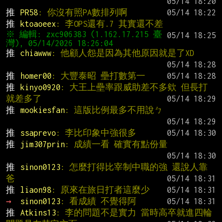
推 
PR58
: 你沒有照PA數排列啊
推 
ktoaoeex
: 李OPS還有.7 其實還不差
※ 編輯: zxc906383 (1.162.17.215 臺
推 
chiawww
: 他顧人怨是因為其他原因就是了XD
推 
homer00
: 大豐泰昭 壘打數第一
推 
kinyo0920
: 大王上壘率跟威助差不多欸 但長打
就差多了
推 
mookiesfan
: 這版比例最多不用說ㄅ
推 
ssaprevo
: 李比印象中強很多
推 
jim307prin
: 成績一看 確實有點份量
推 
sinon0123
: 怎麼打得比宰制中職的強 還說人靠
爸
推 
liaon98
: 原來在旅日打者這麼少
→ 
sinon0123
: 看成績 不覺得阿
推 
Atkins13
: 李的問題不是實力 當時高卒就進四輪 