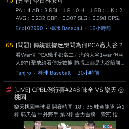
70
[分享] 今日林安可
PA：4 AB：3 RBI：1 R：0 H：1 BB：1 K：2
AVG：0.232 OBP：0.307 SLG：0.398 OPS：
0.705 【第一打席】空振 【第二打席】四球
Eric102990
·
棒球 Baseball
·
18小時前
【第三打席】空振 【第四打席】二壘打
［180.6km , 12度］ 今天一日一善林安可，前
65
[問題] 傳統數據迷想問為何PCA贏大谷？
三打席對左投兩次三振一個四壞球保送，第四打
看War值 PCA幾乎都贏二刀流的大谷1war 但兩
席面對右投擊出近 期最強勁的一球，初速約
人的打擊成績看傳統數據 體感上都是大谷險勝
112mph形成二壘安打，賽後OPS站回0.7。 ---
大谷又有ACE等級的投球成績 為何進階數據好
- Sent from BePTT on my Samsung SM-S9360
Tanjiro
·
棒球 Baseball
·
20小時前
像都是PCA贏大谷？ なぜ？ --
--
爆
[LIVE] CPBL例行賽#248 味全 VS 樂天 @
桃園
樂天桃園棒球場 開賽時間-18：35 味全龍隊 第1
棒 郭天信 中外野手 第2棒 吉力吉撈．鞏冠 指定
打擊 第3棒 朱育賢 一壘手 第4棒 劉基鴻 三壘手