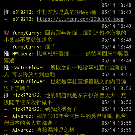
推 
s310213
: 李打左投是真的很猛那種
→ 
s310213
: 
https://i.imgur.com/2DUusNX.jpeg
噓 
YummyCurry
: 回台那年超爛，爛到連超哈海龜的
小葉都不要就知道多
→ 
YummyCurry
: 爛了
推 
HWtseng
: 比李杜軒還爛......然後李回來中職還
落選...
推 
CactusFlower
: 所以之前一堆嗆李杜宣什麼咖的
人 可以終於回到重點
→ 
CactusFlower
: 也就是李杜宣那篇貼文的內容論
述上了嗎？
推 
rick770423
: 他的問題就是左右投落差太大，然
後隔年連左殺都做不
→ 
rick770423
: 到就沒機會了
→ 
Alvarez
: 那個1916年台南出生的吳昌征呢 他台
灣日本的名人堂都進了
→ 
Alvarez
: 直接漏掉是怎樣