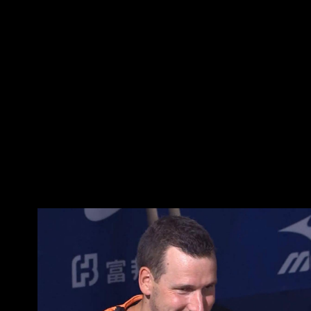
四壞無失分 終場就以4:0拿下本季第四勝 也完成
防禦率從1.89再下降到1.79 看來昨天跳的問天舞
跟死亡筆記本有用(x --