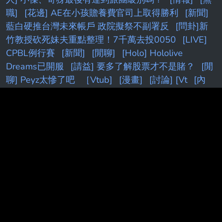
職]
[花邊] AE在小孩贍養費官司上取得勝利
[新聞]
藍白硬推台灣未來帳戶 政院擬祭不副署反
[問卦]新
竹教授砍死妹夫重點整理！7千萬去投0050
[LIVE]
CPBL例行賽
[新聞]
[閒聊]
[Holo] Hololive
Dreams已開服
[請益] 要多了解股票才不是賭？
[閒
聊] Peyz太慘了吧
［Vtub]
[漫畫]
[討論] [Vt
[內
鬼]
[閒聊
[情報] NV可能推出5090SE(5080Ti)
[請
益] DeepSeek 老闆內部會議
[討論] 權喜原：不再公
開班機資訊了
[討論] 雙北實居人口近700萬，養不起
兩顆大巨蛋
[情報] 2026年 6月份景氣燈號 紅燈 (41
分)
[蔚藍]新舊 Pickup 機制：期望值與保護效果比
較
[蔚藍] 檔案大小保機制
[標的] 00631L 安心多
[鬼滅]
[花邊] JT：我不想跟自認什麼都知道的人待一
起
[討論] Kuminga怎麼才過一年 身價掉這麼多？
[問題] 新莊球場真的有很臭嗎
[白銀]