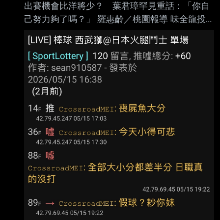
出賽機會比洋將少？ 葉君璋罕見重話：「你自
阿部雄大今年在一軍出賽10場，戰績3勝5敗，
己努力夠了嗎？」 羅惠齡／桃園報導 味全龍投
防禦率4.44，後藤光尊表示，個人是希望他可
手郭郁政昨在天母主場對統一獅先發，這是他相
以先在二軍持續出賽，這部分還會跟林桑（林威
隔2個月再於一軍登板，不過只投4 .2局狂失6
助）跟阿部確認想法、溝通，希望他能在二 軍
分、其中5分自責分，吞下敗投。他不但投球內
出賽儲備他的體力。 https://
容不佳，自己也有守備上的失誤， 今總教練葉君
璋罕見說出重話。 郭郁政在第4局讓張皓崴打出
內野滾地球，結果他接球失誤，被對上攻佔上壘
包，隨後就被 陳傑憲轟2分砲。第5局再讓張皓崴
打出一壘方向內野滾地球，他沒有及時補位，結
果形成內 野安打，之後又發生投手犯規，這局獅
隊一口氣得3分。 「就是這樣啦，