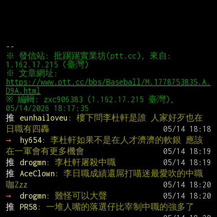
※ 發信站: 批踢踢實業坊(ptt.cc), 來自: 
1.162.17.215 (臺灣)
※ 文章網址: 
https://www.ptt.cc/bbs/Baseball/M.1778753835.A.
D9A.html
※ 編輯: zxc906383 (1.162.17.215 臺灣), 
05/14/2026 18:17:35
推 
eunhailoveu
: 樓下問李杜軒是誰 人家好歹也在
日職有四轟
→ 
hy654
: 李杜軒如果不是在人才濟濟的軟銀 應該
在一軍會有更多機會
推 
drogmn
: 李杜軒屠殺中職
推 
AceClown
: 李日職成績還屌打喵迷最愛吹的中職
咖Zzz
→ 
drogmn
: 難怪可以大聲
推 
PR58
: 一堆人嘴的落選仔比宰制中職的強多了