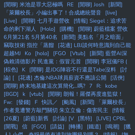
[閒聊] 米池是罪大惡極嗎
RE
[閒聊] Josh
[新聞]
「萊爾校長」小編出事了！合成總統聲音
[live]
[Live]
[閒聊] 七月手遊營收
[情報] Siegel：追求苦
命的剩下湖人
[Holo]
[購機]
[閒聊] 蔚藍檔案 營收
6月第21名 5月第40名
[新聞] 美點名「月之暗面」
竊取技術 指控「蒸餾
[花邊] LBJ談何時意識到自己能
超越MJ
Ko
[holo]
[FGO
[Vtub]
[新聞] 藍營AI深
偽賴清德影片 民進黨：假冒元首
[閒聊] 李冠儀FB (
[棕色]
K
[閒聊] 是JDG陣容不行還是Tabe沒料
[討
論] [
[花邊] 杰倫:NBA球員薪資不應該公開
[活俠]
[閒聊] 終末地基建這次算簡化...嗎?
7
R:
kobe
[BGD]
k
[vtub]
[閒聊] 朗報！羅傑再度進監獄！
Fw:
[發錢]
F
快訊／
[颱風]
[新聞] 「萊爾校長」
作者竟遭警方敲門關切 朱立立倫：傷害民主
[情報
[26夏]
[蔚藍]新舊
[討論] [V
[黑特]
[LIVE] CPBL
[開戰]
信
[FGO]
[請益]
[轉播]
[鐵道]
[鳴潮]
[獵
人] 小傑、奇犽最後有達到旅團級別嗎？
[情報]
[無