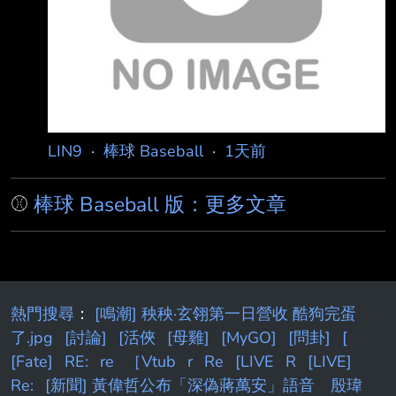
魯索（Christopher Russo），痛批他的言論是
對傳奇球星的侮辱。 阿姆斯壯日前登上卡瓦拉
里（Kristin Cavallari）主持的P
LIN9
·
棒球 Baseball
·
1天前
⚾
棒球 Baseball 版：更多文章
熱門搜尋
：
[鳴潮] 秧秧·玄翎第一日營收 酷狗完蛋
了.jpg
[討論]
[活俠
[母雞]
[MyGO]
[問卦]
[
[Fate]
RE:
re
［Vtub
r
Re
[LIVE
R
[LIVE]
Re:
[新聞] 黃偉哲公布「深偽蔣萬安」語音 殷瑋