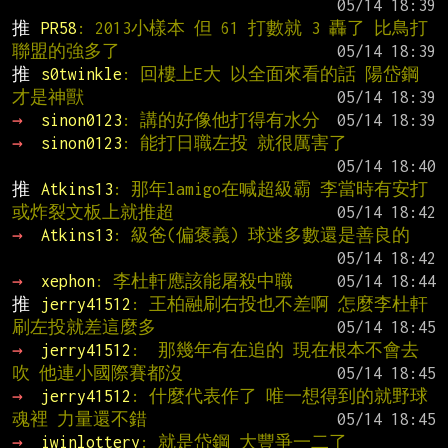
推 
PR58
: 2013小樣本 但 61 打數就 3 轟了 比鳥打
聯盟的強多了
推 
s0twinkle
: 回樓上E大 以全面來看的話 陽岱鋼
才是神獸
→ 
sinon0123
: 講的好像他打得有水分
→ 
sinon0123
: 能打日職左投 就很厲害了
推 
Atkins13
: 那年lamigo在喊超級霸 李當時有安打
或炸裂文板上就推超
→ 
Atkins13
: 級爸(偏褒義) 球迷多數還是善良的
→ 
xephon
: 李杜軒應該能屠殺中職
推 
jerry41512
: 王柏融刷右投也不差啊 怎麼李杜軒
刷左投就差這麼多
→ 
jerry41512
:  那幾年有在追的 現在根本不會去
吹 他連小國際賽都沒
→ 
jerry41512
: 什麼代表作了 唯一想得到的就野球
魂裡 力量還不錯
→ 
iwinlottery
: 就是岱鋼 大豐爭一二了