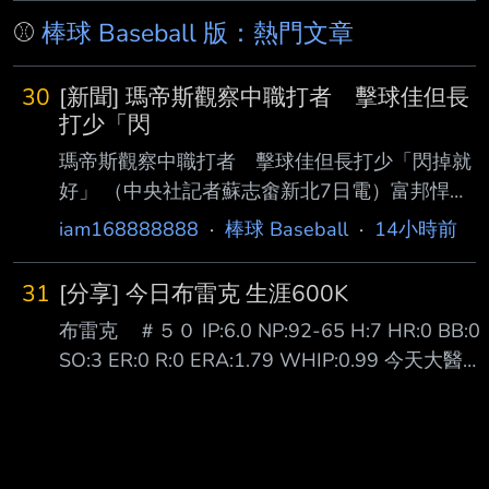
⚾
棒球 Baseball 版：熱門文章
30
[新聞] 瑪帝斯觀察中職打者 擊球佳但長
打少「閃
瑪帝斯觀察中職打者 擊球佳但長打少「閃掉就
好」 （中央社記者蘇志畬新北7日電）富邦悍將
隊新洋投瑪帝斯帶著在二軍投出最快151公里的
iam168888888
·
棒球 Baseball
·
14小時前
球速，準備好明天一軍登板先發，他觀察中華職
棒打者的擊球能力好，但長打者較少，「 閃掉
31
[分享] 今日布雷克 生涯600K
他就好。」 瑪帝斯（Quinton Martinez）現身新
布雷克 ＃５０ IP:6.0 NP:92-65 H:7 HR:0 BB:0
莊棒球場，備戰明天先發工作，今天接受媒體聯
SO:3 ER:0 R:0 ERA:1.79 WHIP:0.99 今天大醫生
訪時 表示，很期待能夠與這裡最好的打者對
布雷克 對富邦三連戰的首場登板先發 開局隊友就
決，但能做的還是一球一球去投，「掌握我能掌
給他兩分的支援 二上又再給大醫生兩分 握有四分
握 的事」。 瑪帝斯在二軍出賽2場，都有投到
領先的大醫生也是投得虎虎生風 雖然被敲出了七
150公里以上。他表示，自己從高中開始就是以
支安打 但也都沉穩地化解了危機 總共吃了六局無
強化速球 為目標，隨著