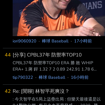
iori9060920
·
棒球 Baseball
·
17小時前
44
[分享] CPBL37年 防禦率TOP10
CPBL37年 防禦率TOP10 ERA 勝 敗 WHIP
ERA+ 1.蔣 銲 1.32 7 2 0.89 242.91 1.78 6
0.99 179.31 1.82 8 5 1.01 175.16 1.88 5 4
tip790322
·
棒球 Baseball
·
16小時前
0.95 169.64 5.梅賽鍶 2.04 9 3 1.08 156.86 6.
鋼 龍 2.14 5 7 1.11 149.78 7.鈴木駿輔 2.14 8
42
Re: [閒聊] 林智平死爽沒？
4 1.10 149.35 8.李東洺 2.33 10 2 1.18 137.18
: 今天智平在5局上盜壘出局 : 但樂天最後還是以
9.摩爾曼* 2.70 5 6 1.22 1