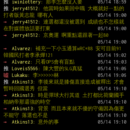
推 
iwinlottery
: 那李怎麼沒人要
推 
jerry41512
: 他當時如果回中職 大概就好ㄧ點的
打者版黃志龍 哪有人
→ 
jerry41512
: 連選都還沒被選到 成績也不怎樣就
在對媒體放話要打東
→ 
jerry41512
: 京奧運 啊重點還跟著一起80
→ 
Alvarez
: 補充一下小玉通算wRC+88 安可目前91 
韓國民打者李承燁121
→ 
Alvarez
: 只看OPS會有盲點
推 
Loveis5566
: 陳大豐的SLG真猛
噓 
Lukaku
: 李>>>>>>林
推 
Atkins13
: 李後來就是膝傷直接造成被釋出 才會
暫時回國選秀 但當
→ 
Atkins13
: 時是彈球大行其道 土打都比荷蘭國手
柏納帝那還強的時空
→ 
Atkins13
: 背景 而且本來就不優的守備因為傷更
不能守 落選也不是
→ 
Atkins13
: 意外的事