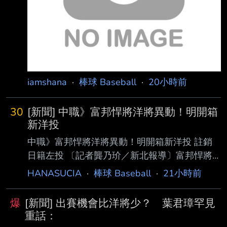
1.59，最快球 速151公里。他表示，目前感覺還
不錯，台灣天氣跟他的家鄉佛羅里達滿相似的，
「這是 我第一次到海外打球，我還滿興奮
的。」 瑪帝斯透露在二軍吃
iamshana
·
棒球 Baseball
·
20小時前
30
[新聞] 中職》富邦悍將洋將異動！明開箱
新洋投
中職》富邦悍將洋將異動！明開箱新洋投 註銷
日籍左投 〔記者龔乃玠／新北報導〕富邦悍將
總教練後藤光尊今天明言，洋投瑪帝斯明天確定
HANASUCIA
·
棒球 Baseball
·
21小時前
上一軍 迎接初登板，確定將註銷阿部雄大。 富
邦決定註銷阿部雄大，後藤光尊表示，今年是阿
爆
[新聞] 出賽機會比洋將少？ 葉君璋罕見
部雄大的第一年打職棒，每週丟1場的體 能調整
重話：
上，對他來說有點艱難，這是他被割愛的原因。