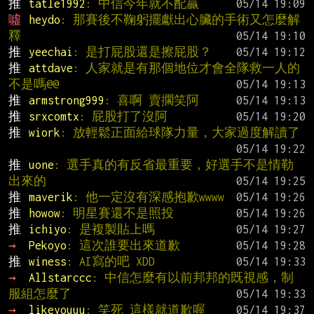
推 
tatle1992
: 中信今年就不配贏
噓 
heydo
: 那賽後不鞠躬擺獻出心臟的手術又怎麼解
釋
推 
yeechai
: 是打屁股還是擦屁股？
推 
attdave
: 人家就是有那個地位才會全隊救一人的
不是嗎@@
推 
armstrong999
: 喜啊 賣擱笑阿
推 
srxcomtx
: 屁股打了沒阿
推 
wiork
: 放輕鬆正面給球隊力量，大家過度解讀了
推 
uone
: 選手真的有反省最重要，好選手不是情勒
出來的
推 
maverik
: 他一定沒有深感抱歉wwww
推 
howow
: 明星賽還不是照投
推 
ichiyo
: 是複製貼上嗎
→ 
Pekoyo
: 這次誰要出來道歉
推 
winess
: AI寫的吧 XDD
→ 
Allstarccc
: 中信怎麼有以前邦邦的既視感，制
服組怎麼了
→ 
likeyouuu
: 笑死 這樣就道歉喔