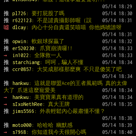
推 
pl726
: 要打屁股了嗎
推 
r622123
: 不是譴責攝影師喔（誤
噓 
dlcay
: 內心十分自責還笑嘻嘻 你他媽唬誰呀
推 
opwin
: 軟銀球探贏了
推 
er520230
: 爪寶崩潰囉!!
→ 
in1022
: 全隊救一人
推 
starchiang
: 呵呵，騙人不懂
推 
ccr0857
: 大笑成那樣那麼爽 不只是傻笑了吧
推 
hankwu
: 這就是聯盟Ace的王者風範嗎 真的太偉
大了 爪迷這麼寵愛美
→ 
hankwu
: 美寶寶果真有道理的
→ 
sIxoNethRee
: 真大王牌
推 
jims5566
: 外表輕鬆內心嚴肅懂不懂？
推 
moto000
: 哈哈哈 幽默感
→ 
s7968
: 你知道我今天很開心嗎