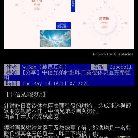
Powered by 
GliaStudios
Mute
作者
WuSam (藤原豆海)
看板
Baseball
標題
[分享] 中信兄弟針對昨日賽後休息區完整聲
明
時間
Thu May 14 18:11:07 2026
【中信兄弟說明】

針對昨日賽後休息區畫面引發的討論，造成球迷與觀
眾朋友觀感不佳，中信兄弟球團與鄭浩

均選手本人皆深感歉意。

經球團與鄭浩均選手及教練團了解，鄭浩均是一名對
勝負極其在意的選手，昨日下場後，他
