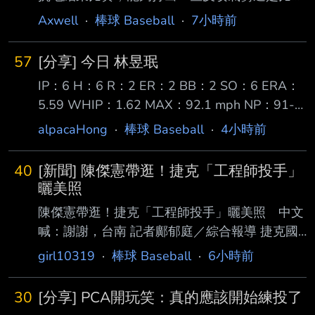
賽戰成一勝一負 李灝宇打擊近況 對比先前連續
重要。接下來還有新的系列 賽，而且明天也有
Axwell
·
棒球 Baseball
·
7小時前
安打場次的表現有所降溫
休兵日，我認為這兩者之間的差別其實很大。」
──今天敲出兩發全壘打，你覺得自己的打擊狀
57
[分享] 今日 林昱珉
態如何？ 「我覺得確實有變好。不過，兩支全
IP：6 H：6 R：2 ER：2 BB：2 SO：6 ERA：
壘打的擊球仰角都偏低，如果不是在這座球場，
5.59 WHIP：1.62 MAX：92.1 mph NP：91-
也不 一定會飛出去，所以不能說是非常完美的
56 上週被跳過一次先發 因此玉米整整休了7天
全壘打。但我認為自己對好球帶內的好球，反應
alpacaHong
·
棒球 Baseball
·
4小時前
今天主場對上教士3A 第1局就被攻占1、2壘 但
已經相當不錯。」 ──今天與同樣是國聯MVP熱
靠著一顆二壘平飛雙殺安全下庄 第2局投了一個
門人選的PCA正面交手。 「他是一位非常出色
40
[新聞] 陳傑憲帶逛！捷克「工程師投手」
保送無失分 第3局在2出局後被2、3棒連續安打
的球員。不過，我還是想專注在自己該做
曬美照
失掉1分 第4局雖然首名打者2壘安打，但之後連
陳傑憲帶逛！捷克「工程師投手」曬美照 中文
續解決3位打者 第5局再次被2、3棒連續安打失
喊：謝謝，台南 記者鄺郁庭／綜合報導 捷克國
掉1分 第6局則是投出今天第一次3上3下，還送
家隊「工程師投手」薩托里亞（Ondrej
girl10319
·
棒球 Baseball
·
6小時前
出2K 最終以91球完成優質先發 總計今天玉米先
Satoria）近日受邀來台，統一7-ELEVEN獅 陳
發6局
傑憲也盡地主之誼，帶著他走訪台南、品嘗美
30
[分享] PCA開玩笑：真的應該開始練投了
食。他在社群平台PO出遊台照，還用中文 寫下