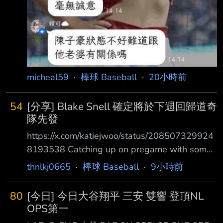
micheal59
·
棒球 Baseball
·
20小時前
54
[分享] Blake Snell 確定將於下週回歸道奇
隊先發
https://x.com/katiejwoo/status/208507329924
8193538 Catching up on pregame with some
good SP news: As expected, Dave Roberts
thnlkj0665
·
棒球 Baseball
·
9小時前
said Blake Snell will make a start with the
Dodgers next week. Tyler Glasnow logged
80
[今日] 今日大谷翔平 三安 雙響 登頂NL
two innings/16 pitches with Ontario, he'll make
OPS第一