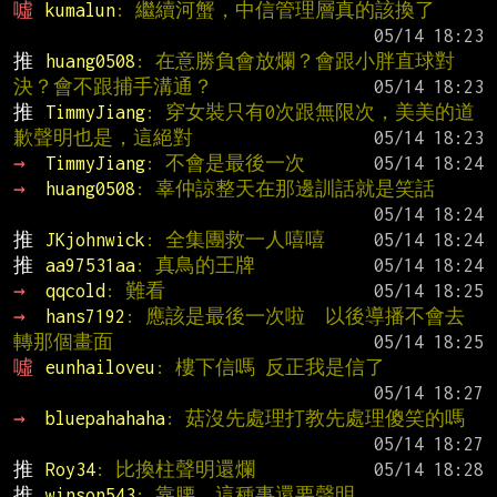
噓 
kumalun
: 繼續河蟹，中信管理層真的該換了
推 
huang0508
: 在意勝負會放爛？會跟小胖直球對
決？會不跟捕手溝通？
推 
TimmyJiang
: 穿女裝只有0次跟無限次，美美的道
歉聲明也是，這絕對
→ 
TimmyJiang
: 不會是最後一次
→ 
huang0508
: 辜仲諒整天在那邊訓話就是笑話
推 
JKjohnwick
: 全集團救一人嘻嘻
推 
aa97531aa
: 真鳥的王牌
→ 
qqcold
: 難看
→ 
hans7192
: 應該是最後一次啦  以後導播不會去
轉那個畫面
噓 
eunhailoveu
: 樓下信嗎 反正我是信了
→ 
bluepahahaha
: 菇沒先處理打教先處理傻笑的嗎
推 
Roy34
: 比換柱聲明還爛
推 
winson543
: 靠腰，這種事還要聲明...