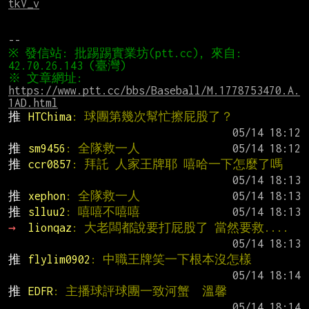
tkV_v
※ 發信站: 批踢踢實業坊(ptt.cc), 來自: 
※ 文章網址: 
https://www.ptt.cc/bbs/Baseball/M.1778753470.A.
1AD.html
推 
HTChima
: 球團第幾次幫忙擦屁股了？
推 
sm9456
: 全隊救一人
推 
ccr0857
: 拜託 人家王牌耶 嘻哈一下怎麼了嗎
推 
xephon
: 全隊救一人
推 
slluu2
: 嘻嘻不嘻嘻
→ 
lionqaz
: 大老闆都說要打屁股了 當然要救....
推 
flylim0902
: 中職王牌笑一下根本沒怎樣
推 
EDFR
: 主播球評球團一致河蟹  溫馨