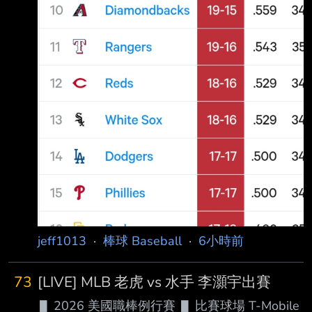
jeff1013
·
棒球 Baseball
·
6小時前
73
[LIVE] MLB 老虎 vs 水手 李灝宇出賽
▋ 2026 美國職棒例行賽 ▋ 比賽球場 T-Mobile