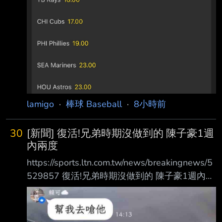
lamigo
·
棒球 Baseball
·
8小時前
30
[新聞] 復活!兄弟時期沒做到的 陳子豪1週
內兩度
https://sports.ltn.com.tw/news/breakingnews/5
529857 復活!兄弟時期沒做到的 陳子豪1週內兩
度達陣 〔記者龔乃玠／台北報導〕味全龍陳子
豪今天在3局下對統一獅隊夯出陽春砲，生涯第2
次 扛先發第九棒開轟，且這2轟是在近一週夯