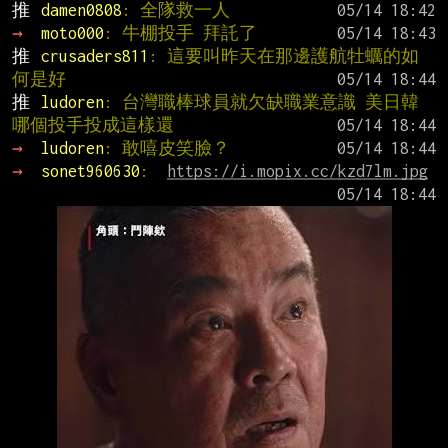
推 
damen0808
: 全隊救一人
→ 
moto000
: 牛棚投手 拜託了
推 
crusaders811
: 這要叫昨天在那邊護航牡蠣的如
何是好
推 
ludoren
: 台灣職棒球員就欠缺職業意識 美日韓
哪個投手投成這樣還
→ 
ludoren
: 敢嘻皮笑臉？
→ 
sonet960630
:  
https://i.mopix.cc/kzd7lm.jpg