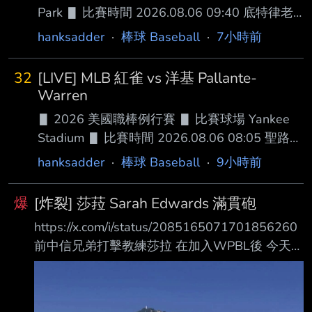
Park ▋ 比賽時間 2026.08.06 09:40 底特律老
虎 █ AVG OBP SLG OPS HR RBI SB BB
hanksadder
·
棒球 Baseball
·
7小時前
１.Kevin McGonigle (L) SS .284 .391 .427 .818
11 42 11 71 ２.Gleyber Torres (R) 2B .267
32
[LIVE] MLB 紅雀 vs 洋基 Pallante-
.386 .408 .794 7 29 0 39 ３.Dillon Dingler (R)
Warren
DH .272 .335 .520 .855 24
▋ 2026 美國職棒例行賽 ▋ 比賽球場 Yankee
Stadium ▋ 比賽時間 2026.08.06 08:05 聖路易
紅雀 █ AVG OBP SLG OPS HR RBI SB BB １.JJ
hanksadder
·
棒球 Baseball
·
9小時前
Wetherholt (L) SS .248 .348 .386 .734 16 41
12 52 ２.Ivan Herrera (R) C .240 .357 .373
爆
[炸裂] 莎菈 Sarah Edwards 滿貫砲
.730 12 46 7 53 ３.Alec Burleson (L) 1B .288
https://x.com/i/status/2085165071701856260
.351 .480 .831 18 77 3
前中信兄弟打擊教練莎拉 在加入WPBL後 今天打
出WPBL史上第一支滿貫砲 幫助球隊LA
Queens4:0領先BOS 超級有料！ --