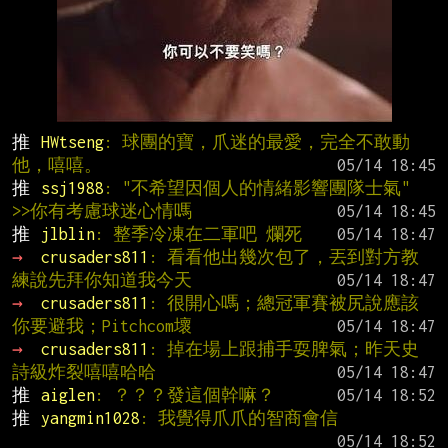
推 
HWtseng
: 球團的寶，爪迷的最愛，完全不敢動
他，嘻嘻。
推 
ssj1988
: "不希望因個人的情緒影響團隊士氣" 
>>你有考慮球迷心情嗎
推 
jlblin
: 整季冷凍在二軍吧 爛死
→ 
crusaders811
: 看看他出幾次包了，丟到對方教
練說先拜你知道我今天
→ 
crusaders811
: 很開心嗎；總冠軍賽被尻說應該
你要避我；Pitchcom壞
→ 
crusaders811
: 掉在場上跟捕手耍脾氣；昨天史
詩級炸裂嘻嘻哈哈
推 
aiglen
: ？？？發這個幹嘛？
推 
yangmin1028
: 我覺得爪爪的智商會信