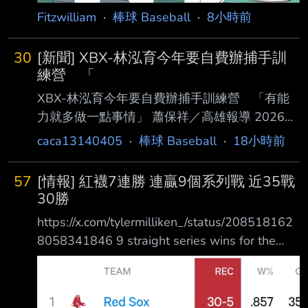
就會立刻改變
Fitzwilliam
·
棒球 Baseball
·
8小時前
30
[新聞] XBX-林泓育今年要自費辦捕手訓
練營 「
XBX-林泓育今年要自費辦捕手訓練營 「有能
力就多做一點事情」 蕭保祥／高雄報導 2026年
08月05日 21:19 樂天桃猿林泓育已經兩年沒有
caca13140405
·
棒球 Baseball
·
18小時前
實戰蹲捕，賽前還是會進行捕手訓練，今年休季
將連續3年與 台鋼雄鷹捕手教練凃壯勳前往日本
57
[情報] 紅襪7連勝 連贏9個系列戰 近35戰
接受軟銀鷹客座教練綠川大陸訓練，林泓育表示
30勝
3年前休 季前往日本訓練就是要在台灣辦捕手訓
https://x.com/tylermilliken_/status/208518162
練營，「有能力就多做一點事情，低調做、慢慢
8058341846 9 straight series wins for the
做， 小小訓練營，訓練、傳承為目的，單純教
Red Sox. 7 wins in a row. 25 of 28. 30-5 since
球，沒有行銷廣告。」 5日澄清湖球場賽前受
Ju ne 25th. 紅襪連續贏下9個系列戰 近期拿下7
訪，林泓育表示3年前要去日本受訓就跟南英商
連勝 近28戰25勝 近35戰30勝 16 straight wins
工學長凃壯勳討論過要 開捕