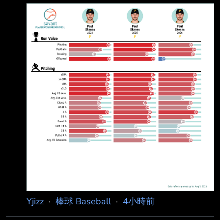
析他近期低潮的原因。 August 5th, 2026 Travis
我預測：神村學園勝(80%) 分析：神村學園可以
Sawchik https://www.mlb.com/news/paul-
說在地方大會虐菜上來的，其王牌投手龍頭汰樹
skenes-2026-metrics-comparison-deep-dive
是非常省球數的滾地 球
The question seemed unthinkable a year ago:
What's wrong with Pa
Yjizz
·
棒球 Baseball
·
4小時前