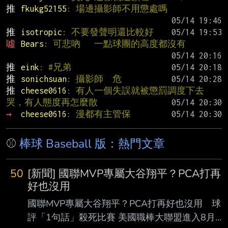
推 
fkukg52155
: 場邊攝影師不用懲處嗎
推 
isotropic
: 不要發聲明還比較好
噓 
Bears
: 可悲吶   一點球團的高度都沒有
推 
eink
: #兄弟
推 
sonichsuan
: 攝影師  危
推 
cheese0616
: 有人一個失誤就被懲罰調度下去
哭，有人態度再怎麼散
→ 
cheese0616
: 漫都有主管保
⚾
棒球 Baseball 版：熱門文章
50
[新聞] 國聯MVP專屬大谷翔平？PCA打再
好也沒用
國聯MVP專屬大谷翔平？PCA打再好也沒用 球
評「1句話」殺死比賽 美國職棒大聯盟進入8月