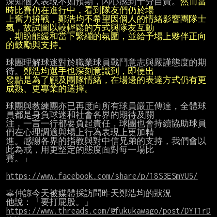
深知個人表現不如預期，內心感到十分自責。
然而當
上奮力拚戰，鄭浩均不希望因個人的情緒影響團隊士
，期盼能緩和當下緊繃的氛圍，並給予場上夥伴正向
的鼓勵與支持。
球團理解球迷對於職業球員戰鬥意志與嚴謹態度的期
待。
發點是為了顧及團隊情緒，在場邊的表達方式仍有更
成熟、更專業的選擇。
球團與教練團亦已再度向所有球員嚴正傳達，全體球
員都是身負球迷和社會各界的期待及關

注，一言一行都要負起責任，球團也會持續協助球員
們在心理調適與場上行為表現上更加精

進。感謝各界的指教與對中信兄弟的支持，我們會以
此為戒，用更堅定的態度面對每一場比

賽。」

https://www.facebook.com/share/p/18S3ESmVU5/
辜仲諒今天被媒體採訪問昨天鄭浩均的狀況

https://www.threads.com/@fukukawago/post/DYT1rD