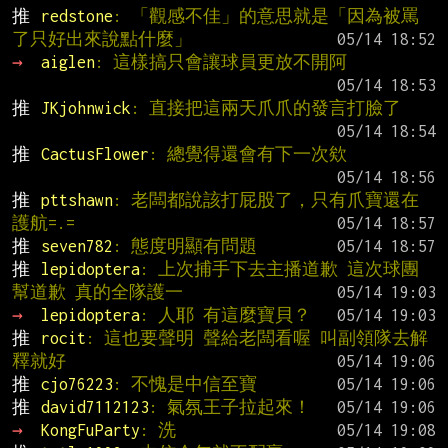
推 
redstone
: 「觀感不佳」的意思就是「因為被罵
了只好出來說點什麼」
→ 
aiglen
: 這樣搞只會讓球員更放不開阿
推 
JKjohnwick
: 直接把這兩天爪爪的發言打臉了
推 
CactusFlower
: 總覺得還會有下一次欸
推 
pttshawn
: 老闆都說該打屁股了，只有爪寶還在
護航=.=
推 
seven782
: 態度明顯有問題
推 
lepidoptera
: 上次捕手下去主播道歉 這次球團
幫道歉 真的全隊護一
→ 
lepidoptera
: 人耶 有這麼寶貝？
推 
rocit
: 這也要聲明 聲給老闆看喔 叫副領隊去解
釋就好
推 
cjo76223
: 不愧是中信至寶
推 
david7112123
: 氣氛王子拉起來！
→ 
KongFuParty
: 洗