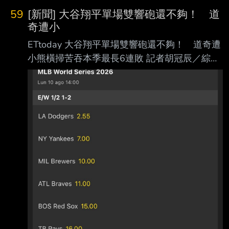
59
[新聞] 大谷翔平單場雙響砲還不夠！ 道
奇遭小
ETtoday 大谷翔平單場雙響砲還不夠！ 道奇遭
小熊橫掃苦吞本季最長6連敗 記者胡冠辰／綜合
報導 洛杉磯道奇日籍球星大谷翔平台灣時間6日
作客芝加哥小熊，單場5打數敲出3支安打，包
括本季第25、26號全壘打，上演單場雙響砲；
無奈道奇前段失分過多，最終以6比7一分飲
恨，苦吞本季最長的6連敗。 大谷翔平首局面對
今永昇太，在滿球數後鎖定一顆偏高的四縫線速
球，將球掃向右外野， 飛越鈴木誠也頭頂後落
入看台最前排，擊球飛行距離376英尺、仰角僅
20度，形成一發強 勁的首局首打席全壘打，幫
助道奇先馳得點。 大谷翔平