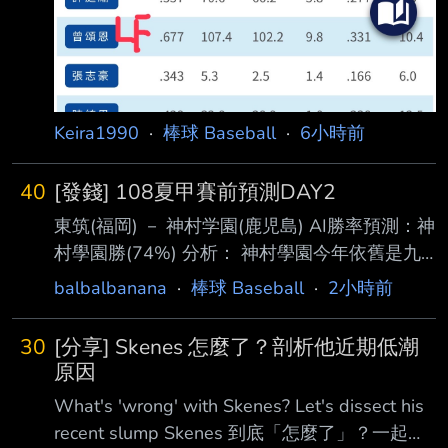
Keira1990
·
棒球 Baseball
·
6小時前
40
[發錢] 108夏甲賽前預測DAY2
東筑(福岡) － 神村学園(鹿児島) AI勝率預測：神
村學園勝(74%) 分析： 神村學園今年依舊是九
州地區最具競爭力的球隊之一，整體投手深度、
balbalbanana
·
棒球 Baseball
·
2小時前
打線串聯能力以及 機動力都優於東筑，尤其中
心打線的長打能力和跑壘積極性，很容易在中後
30
[分享] Skenes 怎麼了？剖析他近期低潮
段擴大比分。 東筑則屬於防守型球隊，若想爆
原因
冷，必須依靠王牌投手壓制神村打線，並透過短
What's 'wrong' with Skenes? Let's dissect his
打、盜壘 等戰術搶分，把比賽控制在低比分；
recent slump Skenes 到底「怎麼了」？一起剖
一旦形成打擊戰，神村學園的勝算將明顯提高。