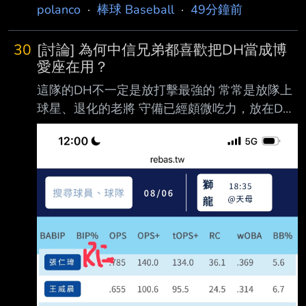
的戰績衝刺期，洛杉磯道奇隊雖慘吞一波6連敗
polanco
·
棒球 Baseball
·
49分鐘前
低潮，但仍被視為衛 冕世界大賽三連霸的最大
熱門。場內最吸睛的焦點，莫過於日籍二刀流球
30
[討論] 為何中信兄弟都喜歡把DH當成博
星大谷翔平與芝加 哥小熊隊新星PCA（Pete
愛座在用？
Crow-Armstrong）之間白熱化的國聯MVP爭奪
這隊的DH不一定是放打擊最強的 常常是放隊上
戰。今（6）日小熊以 7：6擊敗道奇後，美媒
球星、退化的老將 守備已經頗微吃力，放在DH
《MLB Network》知名分析師也在節目上展開激
延續生涯 從神主牌恰、頂一甩四到現在的王24
烈論戰，最終雷諾斯 （Harold Reynolds）僅用
只有林桑在位期間放陳子豪比較正常 DH這種位
一句「PCA的防禦率是多少」就直接殺
置 當你排完8個有守備位置的球員後 直接填
ops+最高的人不就好了 有這麼難選嗎？ --