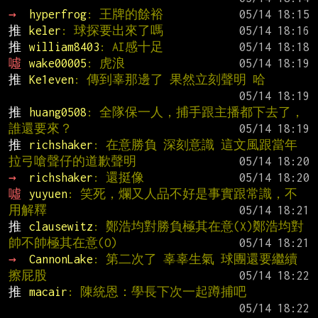
→ 
hyperfrog
: 王牌的餘裕
推 
keler
: 球探要出來了嗎
推 
william8403
: AI感十足
噓 
wake00005
: 虎浪
推 
Ke1even
: 傳到辜那邊了 果然立刻聲明 哈
推 
huang0508
: 全隊保一人，捕手跟主播都下去了，
誰還要來？
推 
richshaker
: 在意勝負 深刻意識 這文風跟當年
拉弓嗆聲仔的道歉聲明
→ 
richshaker
: 還挺像
噓 
yuyuen
: 笑死，爛又人品不好是事實跟常識，不
用解釋
推 
clausewitz
: 鄭浩均對勝負極其在意(X)鄭浩均對
帥不帥極其在意(O)
→ 
CannonLake
: 第二次了 辜辜生氣 球團還要繼續
擦屁股
推 
macair
: 陳統恩：學長下次一起蹲捕吧