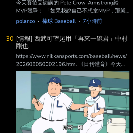
今天賽後受訪講的 Pete Crow-Armstrong談
「謝謝，台南！」貼文引發熱論，「台南被他拍
MVP競爭： 「如果我說自己不想拿MVP，那就
得好美，古蹟、海、球場、生命力」 、「歡迎
真的太假了。但如果我們要談什麼是最優先的，
再來玩！追夢的男人真的好帥！」 薩托里亞在
polanco
·
棒球 Baseball
·
7小時前
那我想我 的順序一直都很清楚，MVP並不是我
社群平台貼出照片，包括小孩的照片、他在球場
現在最關心的事情。拿它開玩笑很有趣，承認
的自拍，還有和陳傑憲聚餐、 台南夜市、海
30
[情報] 西武可望起用「再來一碗君」中村
（我想拿M VP）這件事也是。我也覺得關注這
邊、和老婆的合照等等。他在文中則用
剛也
件事完全沒有問題，但說到底，我不會帶著這個
https://www.nikkansports.com/baseball/news/
念頭上場 打擊。如果你們一直討論這件事的
202608050002196.html 《日刊體育》今天凌
話，那我想我應該去投球實驗室開始練投了，真
晨首先刊出西武OB中島宏之的建議， 他認為西
的。」
武應當在爭取優勝的衝刺期， 借重老將的經
https://x.com/i/status/2085127486317187531
驗、技術和關鍵表現能力， 二軍調整中的栗山
另外也說就是表現很
巧（42歲）、中村剛也（42歲）、炭谷銀仁朗
（39歲）三位老將， 就應該在這時候起用。 他
週三在Belluna Dome的二軍戰親眼看過三位老
將的打擊練習， 確認他們的身體狀況和技術都
能立即派上用場， 他們三人只要在一軍登場，