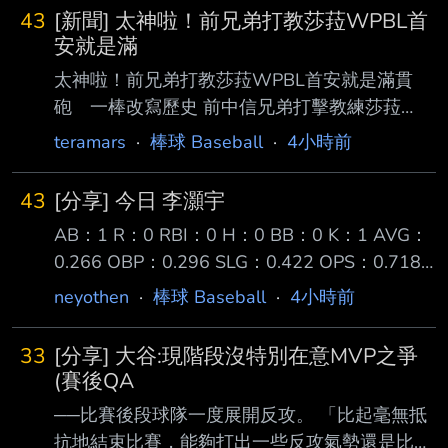
43
[新聞] 太神啦！前兄弟打教莎菈WPBL首
安就是滿
太神啦！前兄弟打教莎菈WPBL首安就是滿貫
砲 一棒改寫歷史 前中信兄弟打擊教練莎菈
（Sarah Edwards）重返球員身分後，6日在美
teramars
·
棒球 Baseball
·
4小時前
國女子職業棒球聯盟 （WPBL）寫下歷史！她代
表洛杉磯皇后迎戰波士頓獵人，首局就轟出聯盟
43
[分享] 今日 李灝宇
史上首支滿貫全壘 打，全場繳出4打數2安打、4
AB：1 R：0 RBI：0 H：0 BB：0 K：1 AVG：
打點，幫助皇后終場以12比4大勝，收下開季2
0.266 OBP：0.296 SLG：0.422 OPS：0.718
連勝。 莎菈此役1局下就在滿壘局面登場打擊，
底特律老虎作客西雅圖水手三連戰系列賽的第二
她掌握來球強勢揮擊，將球掃出全壘打牆，一棒
neyothen
·
棒球 Baseball
·
4小時前
戰 李灝宇在八局上代打原先的第九棒右外野手
清 空壘包，幫助皇后取得4比0領先；這一轟正
Zach McKinstry 面對水手左投 Gabe Speier 在
是聯盟成立以來的首支滿貫砲，莎菈也因此成為
33
[分享] 大谷:現階段沒特別在意MVP之爭
兩好兩壞時 被一顆偏高的滑球三振出局 隨後八
聯盟歷史紀錄保持人。
(賽後QA
局下由另一位替補 James Outman 替換上場守備
──比賽後段球隊一度展開反攻。 「比起毫無抵
右外野 終場老虎 2:4 不敵水手 結束四連勝 系列
抗地結束比賽，能夠打出一些反攻氣勢還是比較