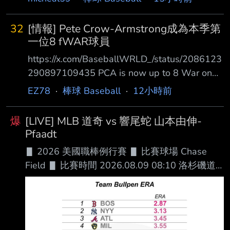
一路以來的支持 與陪伴。每一場悍將賽事充實
的準備資料、賽事中專業分析與球員的交流，都
32
[情報] Pete Crow-Armstrong成為本季第
是我極為珍 貴的經歷。 雖然暫
一位8 fWAR球員
https://x.com/BaseballWRLD_/status/2086123
290897109435 PCA is now up to 8 War on
the season No other player has even reached
EZ78
·
棒球 Baseball
·
12小時前
7, and no other position player has even
reached 6. PCA現在本季已經有8 fWAR了 沒有
爆
[LIVE] MLB 道奇 vs 響尾蛇 山本由伸-
其他球員達到7 fWAR以上 且沒有任何其他野手
Pfaadt
能達到6 fWAR https://www.fangraphs.co
▋ 2026 美國職棒例行賽 ▋ 比賽球場 Chase
Field ▋ 比賽時間 2026.08.09 08:10 洛杉磯道
奇 █ AVG OBP SLG OPS HR RBI SB BB １.大谷
翔平 (L) DH .296 .400 .552 .952 26 70 6 69
２.Andy Pages (R) CF .268 .333 .457 .790 19
75 10 40 ３.Freddie Freeman (L) 1B .307 .381