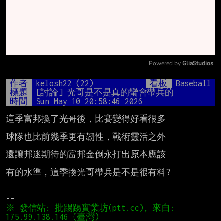
Powered by 
GliaStudios
Mute
作者
kelosh22 (22)
看板
Baseball
標題
[討論] 光哥是不是真的蠻會帶兵的
時間
Sun May 10 20:58:46 2026
這季富邦換了光哥後，比賽變得好看很多

球隊也比前幾季更有韌性，戰術靈活之外

還讓邦迷期待的富邦金倒永打出原本應該

有的水準，這季換光哥帶兵是不是很有料?

※ 發信站: 批踢踢實業坊(ptt.cc), 來自: 