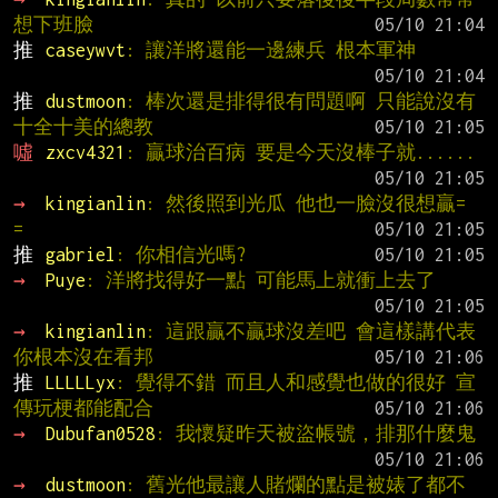
想下班臉
推 
caseywvt
: 讓洋將還能一邊練兵 根本軍神
推 
dustmoon
: 棒次還是排得很有問題啊 只能說沒有
十全十美的總教
噓 
zxcv4321
: 贏球治百病 要是今天沒棒子就......
→ 
kingianlin
: 然後照到光瓜 他也一臉沒很想贏= 
=
推 
gabriel
: 你相信光嗎?
→ 
Puye
: 洋將找得好一點 可能馬上就衝上去了
→ 
kingianlin
: 這跟贏不贏球沒差吧 會這樣講代表
你根本沒在看邦
推 
LLLLLyx
: 覺得不錯 而且人和感覺也做的很好 宣
傳玩梗都能配合
→ 
Dubufan0528
: 我懷疑昨天被盜帳號，排那什麼鬼
→ 
dustmoon
: 舊光他最讓人賭爛的點是被婊了都不