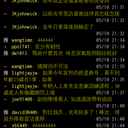
→ 
JKjohnwick
: 去年就是受傷還硬要你先發阿
→ 
JKjohnwick
: 以前光哥受訪還會說球員怎樣怎樣
→ 
JKjohnwick
: 去年只要落後就輸定了
推 
wangtime
: 444444
→ 
ppo7741
: 至少有韌性
推 
dw1012
: 戰術什麼其次 休息室氣氛明顯比較好
→ 
wangtime
: 國輝功不可沒
推 
lightjayjw
: 如果今年富邦仍然是鋒哥，看不到
年齡25歲在1軍，如果
→ 
lightjayjw
: 年輕人上來先去意象訓練課程，30
歲老人有傷繼續凹上場
→ 
joe51408
: 副領隊懂看人 知道讓誰帶有搞頭
推 
david30406
: 對比我爪，光哥好多了！棒次、球
員升降都靈活運用
→ 
s66449
: 444444444