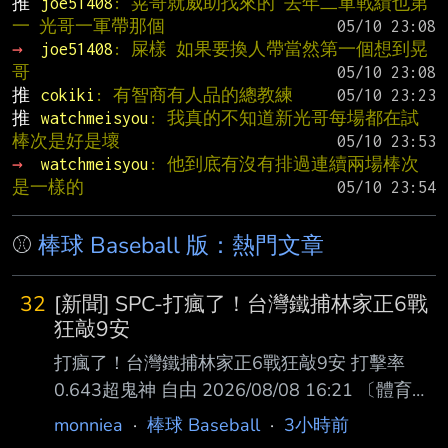
推 
joe51408
: 晃哥就威助找來的 去年二軍戰績也第
一 光哥一軍帶那個
→ 
joe51408
: 屎樣 如果要換人帶當然第一個想到晃
哥
推 
cokiki
: 有智商有人品的總教練
推 
watchmeisyou
: 我真的不知道新光哥每場都在試
棒次是好是壞
→ 
watchmeisyou
: 他到底有沒有排過連續兩場棒次
是一樣的
⚾
棒球 Baseball 版：熱門文章
32
[新聞] SPC-打瘋了！台灣鐵捕林家正6戰
狂敲9安
打瘋了！台灣鐵捕林家正6戰狂敲9安 打擊率
0.643超鬼神 自由 2026/08/08 16:21 〔體育中
心／綜合報導〕效力日本火腿的台灣鐵捕林家正
monniea
·
棒球 Baseball
·
3小時前
近期化身強打捕手，今天在二軍替 補出賽敲出1