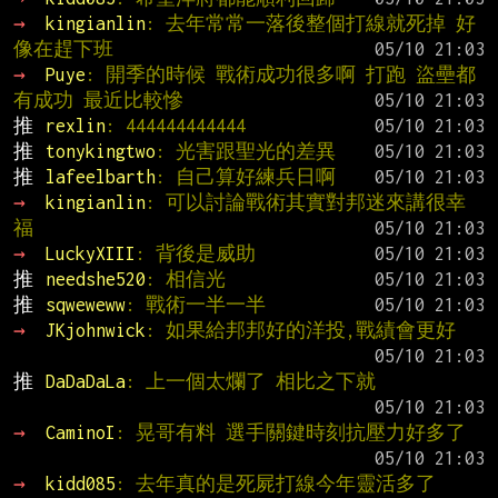
→ 
kingianlin
: 去年常常一落後整個打線就死掉 好
像在趕下班
→ 
Puye
: 開季的時候 戰術成功很多啊 打跑 盜壘都
有成功 最近比較慘
推 
rexlin
: 444444444444
推 
tonykingtwo
: 光害跟聖光的差異
推 
lafeelbarth
: 自己算好練兵日啊
→ 
kingianlin
: 可以討論戰術其實對邦迷來講很幸
福
→ 
LuckyXIII
: 背後是威助
推 
needshe520
: 相信光
推 
sqweweww
: 戰術一半一半
→ 
JKjohnwick
: 如果給邦邦好的洋投,戰績會更好
推 
DaDaDaLa
: 上一個太爛了 相比之下就
→ 
CaminoI
: 晃哥有料 選手關鍵時刻抗壓力好多了
→ 
kidd085
: 去年真的是死屍打線今年靈活多了