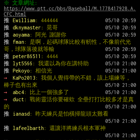
※ 文章網址: 
https://www.ptt.cc/bbs/Baseball/M.1778417928.A.
CFC.html
推 
Ewilliam
: 444444
推 
dknymaster
: 晃哥
推 
aoyama
: 阿光 謝謝你
推 
fman
: 是啊，起碼球隊比較有軔性，不像前代光
哥，球隊落後就等輸
推 
peter86511
: 4444
推 
lyt5566
: 我還以為你在講特助
推 
Pekoyo
: 相信光
→ 
KaPo2013
: 我個人覺得帶的不錯，該上場練等，
棒子也有出來
→ 
abc4
: 比上一個強多了
→ 
duct
: 戰術靈活你要確欸 全壘打打比較多才是真
的
推 
ianasd
: 昨天練兵是怕橫掃龍頭太難看
推 
lafeelbarth
: 還讓洋將練兵根本軍神