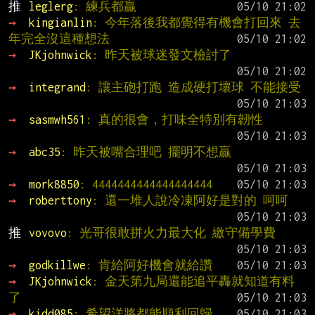
推 
leglerg
: 練兵都贏
→ 
kingianlin
: 今年落後我都覺得有機會打回來 去
年完全沒這種想法
→ 
JKjohnwick
: 昨天被球迷發文檢討了
→ 
integrand
: 讓主砲打跑 造成硬打壞球 不能接受
→ 
sasmwh561
: 真的很會，打味全特別有韌性
→ 
abc35
: 昨天被嘴合理吧 擺明不想贏
→ 
mork8850
: 4444444444444444444
→ 
roberttony
: 還一堆人說冷凍阿好是對的 呵呵
推 
vovovo
: 光哥很敢拼火力最大化 繳守備學費
→ 
godkillwe
: 肯給阿好機會就給讚
→ 
JKjohnwick
: 金天第九局還能追平轟就知道有料
了
→ 
kidd085
: 希望洋將都能順利回歸