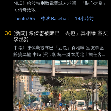
MLB》哈波特別致電費城人老闆 「貼心之舉」
完讓渡程 序並無球隊承接，因年資符合選擇成
向傳奇致敬
為自由球員，隨後轉往水手體系，並於8月2日升
https://www.ltsports.com.tw/article/185728 By
chenfu765
·
棒球 Baseball
·
14小時前
上大 聯盟，但僅出賽1場、以代跑登場，再度被
林智傑 費城費城人今天在主場交手多倫多藍
移出40人名單。 費爾柴德官網異動頁面
鳥，隊上老大哥哈波（Bryce Harper）賽前特別
30
[新聞] 陳傑憲被隊巴「丟包」真相曝 室友
向管 理層要求，希望在比賽中穿著費城人招牌
李丞齡
的紅條紋球衣，而不是週五限定的城市版球衣，
中職》陳傑憲被隊巴「丟包」真相曝 室友李丞
此舉被認為是要向同天入選費城人名人牆（Wall
齡搞烏龍 中時 張沛嘉 統一獅本周北上擔任客
of Fame）的阿特力（Chase Utley）致 敬。 近
場，8日父親節在新莊交手富邦悍將，然而隊長
年來只要費城人周五的比賽在主場作戰，就會穿
陳傑憲在飯店外被 球迷捕捉到疑似「被丟
上藍色的城市版球衣，不過今天媒體
包」，陳傑憲透露背後真相竟是室友李丞齡搞烏
龍，不過叫車趕到 球場意外與司機牽起棒球緣
分。 若到客場參賽，大多選手會選擇搭場隊巴
集體移動，少部分球員則會自行前往，陳傑憲8
日賽前被球迷捕捉到在飯店外叫車的身影，猜測
是否遭到隊巴遺忘，不過陳傑憲解答，球 隊規