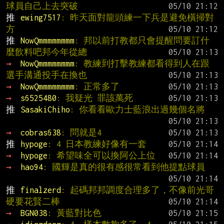
球員自己上去突破
推 
ewing7517
: 昨天面對龍頭練一下兵是避免橫掃對
方
推 
NowQmmmmmmmm
: 邦以前打教都只會提醒問要訂什
麼飲料吧邦今年從總
→ 
NowQmmmmmmmm
: 教練到打擊教練都看得到人在跟
選手溝通投手在換也
→ 
NowQmmmmmmmm
: 正常多了
→ 
s6525480
: 我疑光 罪該萬死
推 
SasakiChiho
: 你看看歐力士藍浪出過幾個名將
→ 
cobras638
: 問就是4
推 
hypoge
: 4 日本教練好像有一套
→ 
hypoge
: 希望味全可以換阿公上位
→ 
hao94
: 國輝是真的很有感很常看到他提點球員
推 
finalzerd
: 起碼邦邦調度合理多了，不像前光哥
硬要花賢二棒
→ 
BGN038
: 黃藍對比色