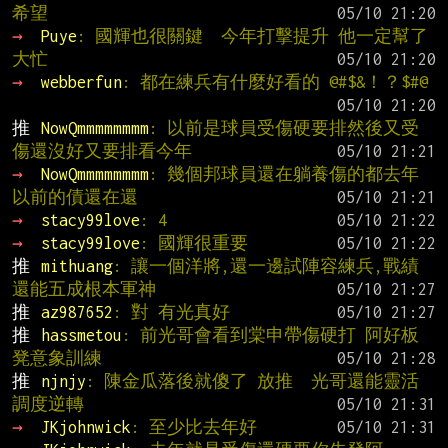
希望
→ 
Puye
: 國輝也很關鍵  今年打擊提升 他一定幫了
大忙
→ 
webberfun
: 都在練兵有什麼好看的 @#$&！？$#@
推 
NowQmmmmmmmm
: 以前是球員受傷硬要排然後又受
傷還沒好又要排看今年
→ 
NowQmmmmmmmm
: 幾個邦球員還在躺養傷的都去年
以前的債還在還
→ 
stacy99love
: 4
→ 
stacy99love
: 國輝很重要
推 
mithuang
: 讓一個洋將,還一邊試陣容練兵,戰績
還能五成根本軍神
推 
az987652
: 對 有光真好
推 
hassmetou
: 前光哥會看到棠申帶傷硬打 阿好板
凳意象訓練
推 
njnjy
: 陳金瓜落後就傻了 放推  光哥還能靈活
調度逆轉
→ 
JKjohnwick
: 至少比去年好