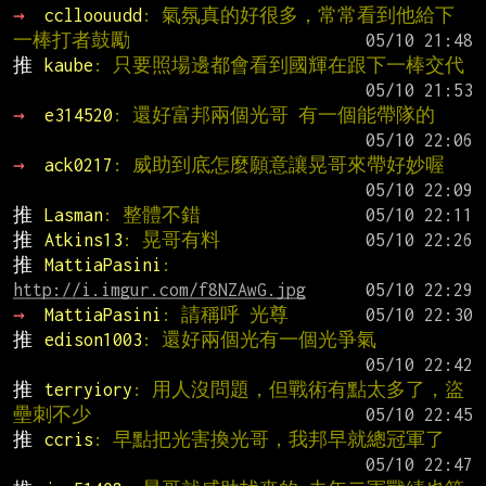
→ 
cclloouudd
: 氣氛真的好很多，常常看到他給下
一棒打者鼓勵
推 
kaube
: 只要照場邊都會看到國輝在跟下一棒交代
→ 
e314520
: 還好富邦兩個光哥 有一個能帶隊的
→ 
ack0217
: 威助到底怎麼願意讓晃哥來帶好妙喔
推 
Lasman
: 整體不錯
推 
Atkins13
: 晃哥有料
推 
MattiaPasini
: 
http://i.imgur.com/f8NZAwG.jpg
→ 
MattiaPasini
: 請稱呼 光尊
推 
edison1003
: 還好兩個光有一個光爭氣
推 
terryiory
: 用人沒問題，但戰術有點太多了，盜
壘刺不少
推 
ccris
: 早點把光害換光哥，我邦早就總冠軍了