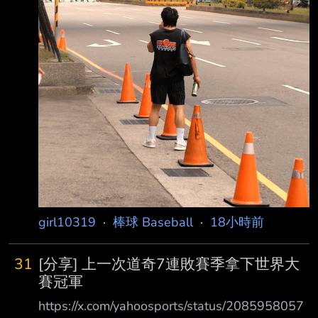
定中午12點40分從飯店出發，「我的室友李丞
齡說今天50分出發。」 兩人12點47分到飯店
girl10319
·
棒球 Baseball
·
18小時前
31
[分享] 上一次道奇7連敗賽季拿下世界大
賽冠軍
https://x.com/yahoosports/status/2085958057