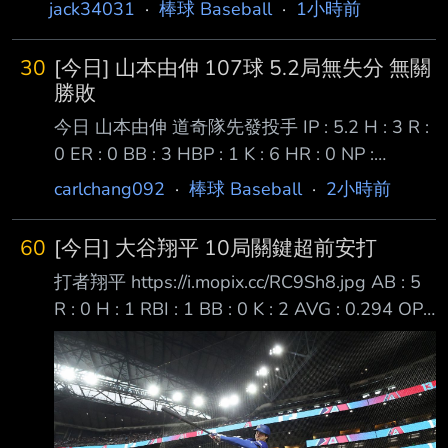
jack34031
·
棒球 Baseball
·
1小時前
30
[今日] 山本由伸 107球 5.2局無失分 無關
勝敗
今日 山本由伸 道奇隊先發投手 IP : 5.2 H : 3 R :
0 ER : 0 BB : 3 HBP : 1 K : 6 HR : 0 NP :
107(62S) MAX : 97.8mph ERA : 2.65 W-L :
carlchang092
·
棒球 Baseball
·
2小時前
11-7 前次先發對近況火燙的紅襪八局失三分
QS， 但隊友只有兩分支援吞下本季第七敗的山
60
[今日] 大谷翔平 10局關鍵超前安打
本， 休息六天後要對響尾蛇迎來本季第21場先
打者翔平 https://i.mopix.cc/RC9Sh8.jpg AB : 5
發， 也要試圖幫助球隊拿到第70勝終止七連
R : 0 H : 1 RBI : 1 BB : 0 K : 2 AVG : 0.294 OPS
敗。 首局在用4球快速的解決前兩棒拿到兩出局
: 0.945 前面還是超級涼 四打席無安打吞2K 延長
後， Moreno安打加上Marte保送擠成得點圈危
賽兩出局一三壘有人局面 打出超前比數內野安
機，
打
https://x.com/talkinbaseball_/status/20862935
18322909594?s=46 終場道奇2:1險勝蛇蛇 終