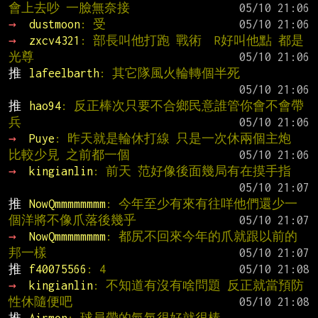
會上去吵 一臉無奈接
→ 
dustmoon
: 受
→ 
zxcv4321
: 部長叫他打跑 戰術  R好叫他點 都是
光尊
推 
lafeelbarth
: 其它隊風火輪轉個半死
推 
hao94
: 反正棒次只要不合鄉民意誰管你會不會帶
兵
→ 
Puye
: 昨天就是輪休打線 只是一次休兩個主炮 
比較少見 之前都一個
→ 
kingianlin
: 前天 范好像後面幾局有在摸手指
推 
NowQmmmmmmmm
: 今年至少有來有往咩他們還少一
個洋將不像爪落後幾乎
→ 
NowQmmmmmmmm
: 都尻不回來今年的爪就跟以前的
邦一樣
推 
f40075566
: 4
→ 
kingianlin
: 不知道有沒有啥問題 反正就當預防
性休隨便吧