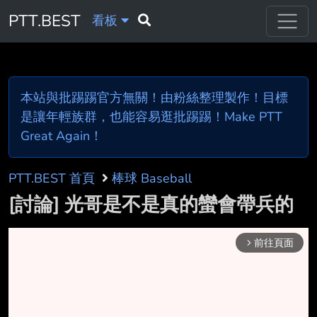
PTT.BEST
看板
本站與批踢踢官方無關！由粉絲整理製作！目標
是讓年輕族群，也能容易逛批踢踢！Make PTT
Great Again！
PTT.BEST 首頁
棒球 Baseball
[討論] 光哥是不是真的蠻會帶兵的
前往頁面
arrow_forward_ios