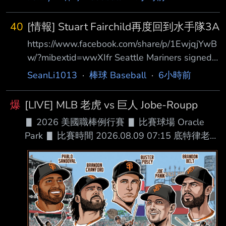
40
[情報] Stuart Fairchild再度回到水手隊3A
https://www.facebook.com/share/p/1EwjqjYwB
w/?mibextid=wwXIfr Seattle Mariners signed
free agent CF Stuart Fairchild to a minor
SeanLi1013
·
棒球 Baseball
·
6小時前
league contr act. CF Stuart Fairchild assigned
to Tacoma Rainiers. 快訊，昨天成為自由球員的
爆
[LIVE] MLB 老虎 vs 巨人 Jobe-Roupp
#費仔，今天又跟水手簽下小聯盟合約，同時指
▋ 2026 美國職棒例行賽 ▋ 比賽球場 Oracle
派到 3A。 --
Park ▋ 比賽時間 2026.08.09 07:15 底特律老虎
█ AVG OBP SLG OPS HR RBI SB BB １.Kevin
McGonigle (L) 3B .289 .395 .434 .829 12 44
11 73 ２.Gleyber Torres (R) 2B .266 .382 .399
.781 7 29 0 39 ３.Dillon Dingler (R) C .275
.339 .531 .870 26 79