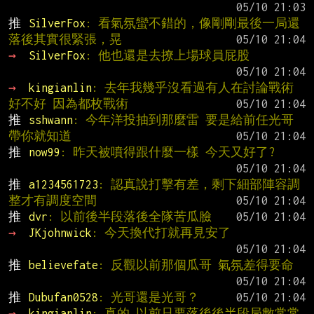
推 
SilverFox
: 看氣氛蠻不錯的，像剛剛最後一局還
落後其實很緊張，晃
→ 
SilverFox
: 他也還是去撩上場球員屁股
→ 
kingianlin
: 去年我幾乎沒看過有人在討論戰術
好不好 因為都枚戰術
推 
sshwann
: 今年洋投抽到那麼雷 要是給前任光哥
帶你就知道
推 
now99
: 昨天被噴得跟什麼一樣 今天又好了?
推 
a1234561723
: 認真說打擊有差，剩下細部陣容調
整才有調度空間
推 
dvr
: 以前後半段落後全隊苦瓜臉
→ 
JKjohnwick
: 今天換代打就再見安了
推 
believefate
: 反觀以前那個瓜哥 氣氛差得要命
推 
Dubufan0528
: 光哥還是光哥？
→ 
kingianlin
: 真的 以前只要落後後半段局數常常