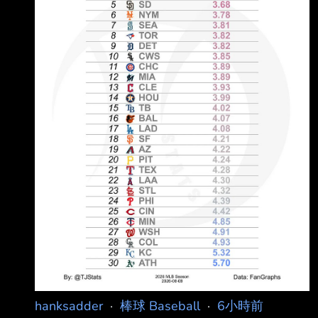
.480 .861 15 55 5 51 ４.Max M
hanksadder
·
棒球 Baseball
·
6小時前