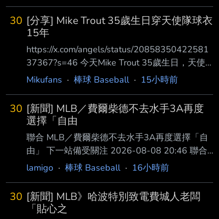
30
[分享] Mike Trout 35歲生日穿天使隊球衣
15年
https://x.com/angels/status/20858350422581
37367?s=46 今天Mike Trout 35歲生日，天使
官方發布祝賀 查了一下目前Mike Trout 15年16
Mikufans
·
棒球 Baseball
·
15小時前
個球季目前是隊史第一人（資歷純大聯盟出賽滿
15年） 在天使隊15年真的很稀有，這隊待15年
30
[新聞] MLB／費爾柴德不去水手3A再度
某方面來說真的不簡單 1.Mike Trout 2011-（目
選擇「自由
前15年16個球季） 2.Garret Anderson 1994-
聯合 MLB／費爾柴德不去水手3A再度選擇「自
2008（14年15個球季 3.Tim Salmon 1992-
由」 下一站備受關注 2026-08-08 20:46 聯合
2006（14年但一
報／ 記者陳宛晶／即時報導 台美混血球星費爾
lamigo
·
棒球 Baseball
·
16小時前
柴德（Stuart Fairchild）日前遭水手隊指定讓渡
（DFA），如今確定 再次成為自由球員，等待新
30
[新聞] MLB》哈波特別致電費城人老闆
東家出現。 費爾柴德今年從守護者隊展開賽
「貼心之
季，升上大聯盟後打了14場比賽，遭到DFA，走