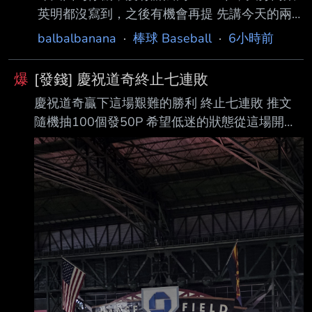
英明都沒寫到，之後有機會再提 先講今天的兩
場比賽 第1試合：新田（愛媛） vs 花卷東（岩
balbalbanana
·
棒球 Baseball
·
6小時前
手） AI勝率預測：花卷東勝(65%) 分析： 這場
我看好花卷東，但沒有拉到七成以上。新田今年
爆
[發錢] 慶祝道奇終止七連敗
其實不能小看，春季四國大會曾先後 擊敗英
慶祝道奇贏下這場艱難的勝利 終止七連敗 推文
明、高知商奪冠，證明他們面對甲子園等級球隊
隨機抽100個發50P 希望低迷的狀態從這場開始
也有競爭力；夏季愛媛大會前段更 曾打出15：
觸底反彈 道奇加油！！！ --
0、8：0的大比分。 不過花卷東整體的投手深
度、打線完成度以及全國大賽經 驗仍占優勢，
我認為新田前半段有能力咬住，但進入中後段後
花卷東的陣容深度會逐漸顯 現