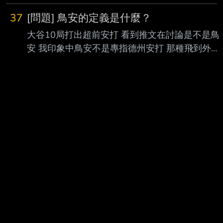
支安打，近6戰狂敲9安，狀態絕好調。 林家正
37
[問題] 鳥安的定義是什麼？
近年在國際賽場爆紅，在本壘後方率領台灣隊奪
大谷10局打出超前安打 看到推文在討論是不是鳥
下世界12強冠軍，今年經典賽也扮演 主戰捕
安 我印象中鳥安不是專指德州安打 那種飛到外野
手，蹲捕功力讓火腿決定出手網羅，合約推估是
三不管地帶的球嗎？ 還是現在打得不怎樣的安打
1年1600萬日圓（約322萬台幣）。 今天火腿二
都叫鳥安？ 或是我以前的印象有錯呢？ --
軍交手樂天，林家正沒有先發，7局上半接替蹲
捕，9下獲得打擊機會，從樂天右 投内星龍手中
掃出中外野