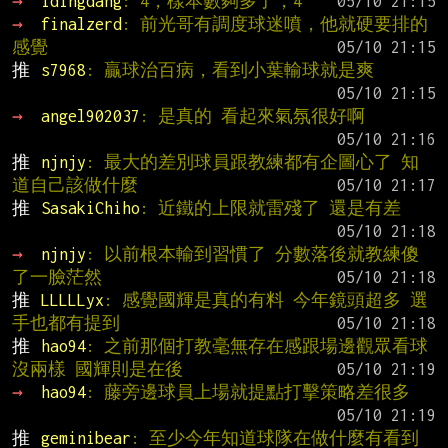
→ 
idingdang
: 4，樣本數夠多了，4
→ 
finalzerd
: 前光哥有調度球迷噴，他就硬要排的
感覺
推 
s7968
: 贏球治百病，看到小葉輸球就是爽
→ 
angel902037
: 是真的 看起來氣氛很好啊
推 
njnjy
: 最大的差別球員跟教練都有企圖心了 知
道自己該做什麼
推 
SasakiChiho
: 近鐵的上限就雷殘了 還是有差
→ 
njnjy
: 以前根本輸到習慣了 分數落後就教練傻
了一臉茫然
推 
LLLLLyx
: 感覺國輝是真的有料 今年鏡頭超多 選
手也都有提到
推 
hao94
: 之前那個打教毫無存在感跟場邊觀眾看球
沒兩樣 國輝則是在後
→ 
hao94
: 藤旁邊球員上場就提點打擊策略差很多
推 
geminibear
: 至少今年知道球隊在做什麼有看到