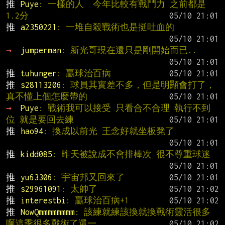
推 
Puye
: 一樣的人  今年比較有戰鬥力 之前都是
1.2分
推 
a2350221
: 一堆自殺戰術也是挺吐血的
→ 
jumperman
: 新光哥現在還只是剛開始而已..
推 
tuhunger
: 贏球治百病
推 
s28113206
: 球員其實差不多，但是明顯會打了，
真不懂上個怎麼帶的
→ 
Puye
: 戰術我可以接受 只看合不合理 執行不到
位 就是要回去練
推 
hao94
: 換成以前光 王念好就坐板凳了
推 
kidd085
: 昨天被說成不會排棒次 很不尊重球迷
推 
yu63306
: 宇宙邦又回來了
推 
s29961091
: 太帥了
推 
interestbi
: 贏球治百病+1
推 
NowQmmmmmmmm
: 該練就練該換就換戰術靈活很多
啊這季很多戰術了還一