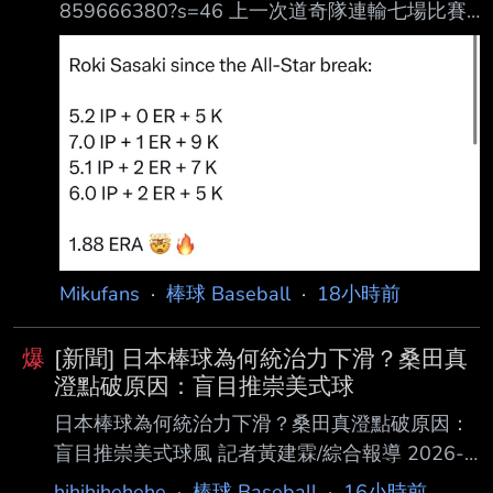
859666380?s=46 上一次道奇隊連輸七場比賽
最終以拿下世界大賽冠軍收尾 Edwin Diaz賽後
訪問： 「我是個大聯盟投手……當我上場比賽
時，我就是必須把球投得更好，幫助這支球隊贏
球。 」 Edwin Diaz加入道奇後成績： 9.0 IP
11.00 ERA 2.44 WHIP 2 Blown Saves 不急季
後賽準備先發海
https://i.imgur.com/klAAAFN.jpeg --
Mikufans
·
棒球 Baseball
·
18小時前
爆
[新聞] 日本棒球為何統治力下滑？桑田真
澄點破原因：盲目推崇美式球
日本棒球為何統治力下滑？桑田真澄點破原因：
盲目推崇美式球風 記者黃建霖/綜合報導 2026-
08-07 14:59:10 日本棒球代表隊「侍Japan」
hihihihehehe
·
棒球 Baseball
·
16小時前