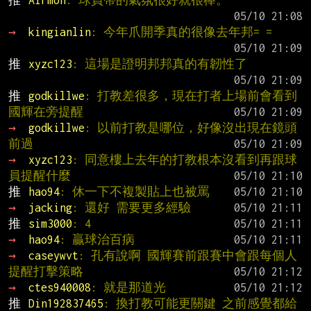
推 
Airmon
: 球員帶的氣氛很好就很棒。
→ 
kingianlin
: 今年爪開季真的很像去年邦= =
推 
xyzc123
: 這場是證明邦邦真的有韌性了
推 
godkillwe
: 打教差很多，現在打者上場前會看到
國輝在旁提醒
→ 
godkillwe
: 以前打教是哪位，好像沒出現在鏡頭
前過
→ 
xyzc123
: 同意樓上去年的打教根本沒看到再跟球
員提醒什麼
推 
hao94
: 休一下不複製貼上也被罵
→ 
jacking
: 還好 需要更多經驗
推 
sim3000
: 4
→ 
hao94
: 贏球治百病
→ 
caseywvt
: 孔有說啊 國輝賽前跟賽中會跟每個人
提醒打擊策略
→ 
ctes940008
: 就是那道光
推 
Din192837465
: 換打教可能更關鍵 之前感覺都給