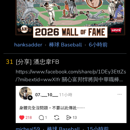
hanksadder
·
棒球 Baseball
·
6小時前
31
[分享] 潘忠韋FB
https://www.facebook.com/share/p/1DEy3EttZs
/?mibextid=wwXIfr 關心富邦悍將與中華職棒的
球迷們： 從球員開始到投入棒球轉播，一直是
我生命中非常熱愛的一部分。 經過一段時間的
思考與溝通，為了調整個人的生活步調與整體規
劃，我將於即日起暫時告 別富邦悍將主場賽事
的賽事轉播工作。 這十年以來，非常感謝球
團、轉播團隊夥伴們的協助，以及廣大悍將球迷
micheal59
·
棒球 Baseball
·
15小時前