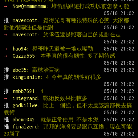
→ 
NowQmmmmmmmm
: 堆偷點跟短打成功以前怎麼可能
推 
mavescott
: 覺得光哥有種很特殊的心態 大家都
對他很關注但是他對
→ 
mavescott
: 於隊伍還是照著自己的規劃在走
→ 
hao94
: 晃哥昨天還被一堆xx嘴勒
→ 
Gazza555
: 本季真的很有韌性 多了期待感
推 
abc35
: 贏球治百病
推 
kingianlin
: 4 今年真的韌性好很多
推 
nmbb7691
: 4
→ 
integrand
: 戰術反效果比較多
推 
godkillwe
: 比上一個強，但不太應該讓部長去搞
戰術
推 
abcm1042
: 就是正常使用 不是水泥
推 
finalzerd
: 邦邦的洋將要是跟爪互換，現在可能
20勝了