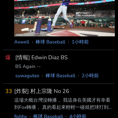
止連敗 --
Axwell
·
棒球 Baseball
·
1小時前
爆
[情報] Edwin Diaz BS
BS Again --
suwagutao
·
棒球 Baseball
·
2小時前
33
[炸裂] 村上宗隆 No 26
這場大概台灣沒轉播， 我這身在美國才有幸看
到Fox轉播， 真的看起來輕輕一碰就把球打到左
外野標竿！ --
fishhy
·
棒球 Baseball
·
4小時前