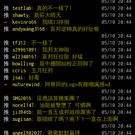
推 
testlab
: 真的不一樣了!
推 
shawty
: 新莊大晴天
→ 
kevinro66
: 我喵23徘徊
推 
andywang3168
: 富邦逆轉真的好扯喔
推 
tf312
: 不一樣了
推 
s29961091
: 我邦太神啦
推 
wl2340167
: 富邦狂拉龍 好猛
推 
bowlling
: 龍牛棚開始校正回歸了
推 
ccris
: 五月狂邦
推 
jsai
: 好看
→ 
nuturewind
: 阿華田的Logo有種嘲諷感xd
推 
SMG2016
: 這應該算幾集團？
推 
norel147
: 油龍被擊墜了 可憐啊
推 
ji394tb
: 能一直五成邦就很厲害了
推 
sugisan
: 眼睛瞎了嗎？南下？一直在上面啊
推 
angel902037
: 啾啾默默贏球