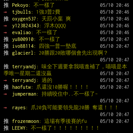
推 
Pekoyo
: 不一樣了
→ 
tjbulls
: 1強3普2費
推 
oxygen537
: 天罰小葉 爽
→ 
y123824343
: 浮木QQQQ
→ 
evaliao
: 不一樣了
推 
yu800910
: 不一樣了
推 
ivo88114
: 四強一普一墊底
推 
glacierl
: 20勝跟20敗哪個會先出現啊？
推 
terryandj
: 味全下週要拿我喵進補了，喵喵是本
季唯一星期二還沒贏
→ 
terryandj
: 過的
推 
haofutw
: 爪還沒10勝喔！！！！
→ 
jumperman
: 持續咬住中..不一樣了~
→ 
rayes
: 爪20負可能要領先龍20勝 奪還！！！
推 
frozenmoon
: 這場有季後賽的fu
推 
LEEWY
: 不一樣了！！！！！！！！！