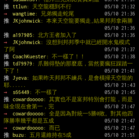
推 
ttlun
: 天空龍穩到不行
→ 
wangtime
: 兄弟獨走蛇尾
推 
JKjohnwick
: 本來天空龍要獨走,結果邦邦拿兩勝
推 
a197905
: 北方王者加入了
→ 
JKjohnwick
: 沒想到邦邦季中就已經開水鬼模式
了阿
推 
CoachKuester
: 不一樣了！！
推 
td79979
: 爪難得墊的那麼底，當然要瘋狂踩踏一
下了！
推 
Jyeva
: 如果昨天邦邦不練兵，是會橫掃天空龍的
耶......
→ 
s66449
: 不一樣了
推 
cowardooooo
: 其實也不是富邦特別會打龍，而是
味全現在會第一，完
→ 
cowardooooo
: 全是因為對統一5勝0敗。對其他四
隊勝率幾乎都是五成
→ 
cowardooooo
: 而已
推 
buzu
: 五月還維持在5成