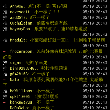
推 
AnnWow
: 3強1不一樣1普1超廢
推 
mavescott
: 不一樣了！！！
推 
asd3613
: #不一樣了
推 
Cuchulainn
: 前四名都還有戲
推 
WaywayPao
: 爪要20敗了，連10勝都還沒
推 
Mradult
: 小葉戰績好就一直凹，凹到輸了就是爽
→ 
frozenmoon
: 以前好像有球評說過 7:8的比賽最
好看
推 
signm
: 5強1吊車尾
推 
Din192837465
: 邦拉住龍飛遠
推 
g0428168
: 不一樣了
→ 
Nalo
: 我邦這系列戰居然能2:1守住城堡 太感動
了
推 
MoWilliams
: 不一樣了
推 
opkl13006
: 4強1弱1弱爪
→ 
kankawayuu
: 不一樣了
→ 
DaDaDaLa
: 真不一樣了