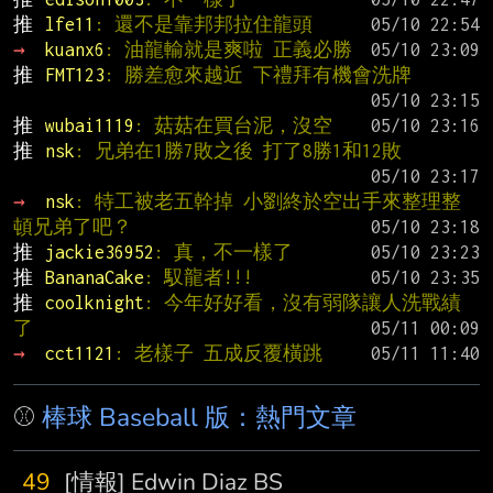
推 
lfe11
: 還不是靠邦邦拉住龍頭
→ 
kuanx6
: 油龍輸就是爽啦 正義必勝
推 
FMT123
: 勝差愈來越近 下禮拜有機會洗牌
推 
wubai1119
: 菇菇在買台泥，沒空
推 
nsk
: 兄弟在1勝7敗之後 打了8勝1和12敗
→ 
nsk
: 特工被老五幹掉 小劉終於空出手來整理整
頓兄弟了吧？
推 
jackie36952
: 真，不一樣了
推 
BananaCake
: 馭龍者!!!
推 
coolknight
: 今年好好看，沒有弱隊讓人洗戰績
了
→ 
cct1121
: 老樣子 五成反覆橫跳
⚾
棒球 Baseball 版：熱門文章
49
[情報] Edwin Diaz BS