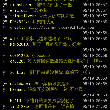
推 
richshaker
: 難得又舒服了一把
推 
ericlou
: 正義必勝
推 
thinksilver
: 今天真的有夠刺激
推 
D2026727
: 我獨自狀元
推 
areett
: 
http://i.imgur.com/0iM1gWi.jpg
推 
wrb
: 我爪狀元越來越穩了 舒服
→ 
KaPo2013
: 互咬，真的很刺激，好看
→ 
cc001225
: Qooooooo
推 
cj0920
: 沒人連勝連敗繼續大亂鬥很好！  咦～
推 
Suntia
: 邦邦目前還沒脫隊 真的不一樣了
推 
davidwawa
: 看小葉輸球就是爽
推 
Lasman
: 跟龍互咬到最後一刻 不簡單
→ 
MrAIR
: 下禮拜戰績要風雲變色了
推 
vin312789
: 怎麼還是有一隊在輸