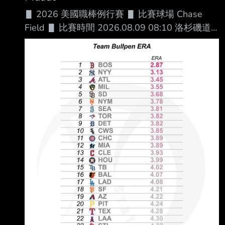
能達到6 fWAR https://www.fangraphs.co
▋ 2026 美國職棒例行賽 ▋ 比賽球場 Chase
Field ▋ 比賽時間 2026.08.09 08:10 洛杉磯道
奇 █ AVG OBP SLG OPS HR RBI SB BB １.大谷
翔平 (L) DH .296 .400 .552 .952 26 70 6 69
２.Andy Pages (R) CF .268 .333 .457 .790 19
75 10 40 ３.Freddie Freeman (L) 1B .307 .381
.480 .861 15 55 5 51 ４.Max M