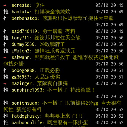
→ 
acresta
: 咬住
推 
haofutw
: 打爆味全換總欸
推 
benbenstop
: 感謝邦根性爆發幫忙拖住天空龍
推 
ssdd740419
: 勇士屠龍 有料
推 
tony711
: 謝謝邦邦拉住天空龍
推 
dummy5566
: 20敗聽牌了
推 
iWatch2
: 無情狂爪奪還狀元
→ 
sshwann
: 邦邦就差洋投了 想進季後賽趕快開錢
包找外掛
推 
bobogo888
: 正義必勝
推 
gg36967
: 人品定優劣
→ 
mazinger
: 某隊獨自孤獨
推 
sunshine1993
: 不一樣了 持續衝擊！
推 
sonichsuan
: 不一樣了 以前被得2分gg 今天很有
韌性 新光哥有料
推 
fatdoghusky
: 邦邦要上來了!!!
推 
bamboooolife
: 啊怎麼有一隊掛蛋