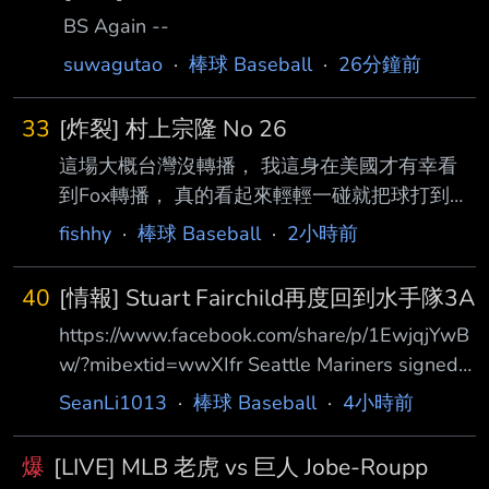
BS Again --
suwagutao
·
棒球 Baseball
·
26分鐘前
33
[炸裂] 村上宗隆 No 26
這場大概台灣沒轉播， 我這身在美國才有幸看
到Fox轉播， 真的看起來輕輕一碰就把球打到左
外野標竿！ --
fishhy
·
棒球 Baseball
·
2小時前
40
[情報] Stuart Fairchild再度回到水手隊3A
https://www.facebook.com/share/p/1EwjqjYwB
w/?mibextid=wwXIfr Seattle Mariners signed
free agent CF Stuart Fairchild to a minor
SeanLi1013
·
棒球 Baseball
·
4小時前
league contr act. CF Stuart Fairchild assigned
to Tacoma Rainiers. 快訊，昨天成為自由球員的
爆
[LIVE] MLB 老虎 vs 巨人 Jobe-Roupp
#費仔，今天又跟水手簽下小聯盟合約，同時指