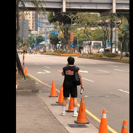
陳傑憲在飯店外被 球迷捕捉到疑似「被丟
上藍色的城市版球衣，不過今天媒體
包」，陳傑憲透露背後真相竟是室友李丞齡搞烏
龍，不過叫車趕到 球場意外與司機牽起棒球緣
分。 若到客場參賽，大多選手會選擇搭場隊巴
集體移動，少部分球員則會自行前往，陳傑憲8
日賽前被球迷捕捉到在飯店外叫車的身影，猜測
是否遭到隊巴遺忘，不過陳傑憲解答，球 隊規
定中午12點40分從飯店出發，「我的室友李丞
齡說今天50分出發。」 兩人12點47分到飯店