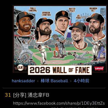
hanksadder
·
棒球 Baseball
·
4小時前
31
[分享] 潘忠韋FB
https://www.facebook.com/share/p/1DEy3EttZs