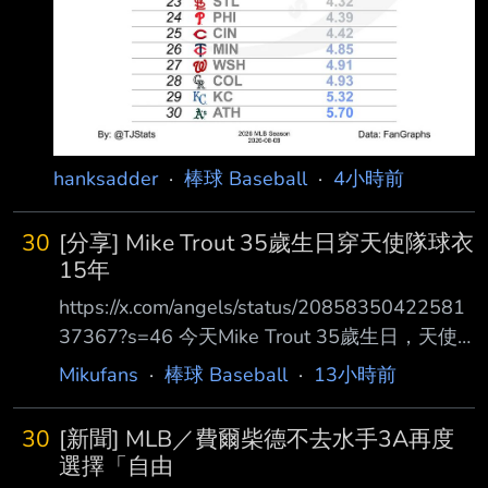
hanksadder
·
棒球 Baseball
·
4小時前
30
[分享] Mike Trout 35歲生日穿天使隊球衣
15年
https://x.com/angels/status/20858350422581
37367?s=46 今天Mike Trout 35歲生日，天使
官方發布祝賀 查了一下目前Mike Trout 15年16
Mikufans
·
棒球 Baseball
·
13小時前
個球季目前是隊史第一人（資歷純大聯盟出賽滿
15年） 在天使隊15年真的很稀有，這隊待15年
30
[新聞] MLB／費爾柴德不去水手3A再度
某方面來說真的不簡單 1.Mike Trout 2011-（目
選擇「自由
前15年16個球季） 2.Garret Anderson 1994-