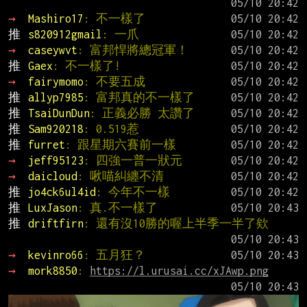
→ 
Mashiro17
: 不一樣了
推 
s820912gmail
: 一爪
→ 
caseywvt
: 富邦悍將總冠軍！
推 
Gaex
: 不一樣了!
→ 
fairymomo
: 不要五成
推 
allyp7985
: 富邦真的不一樣了
推 
TsaiDunDun
: 正義必勝 太讚了
推 
Sam920218
: 0.519惹
推 
furret
: 跟星期六賽前一樣
→ 
jeff95123
: 四強一普一狀元
→ 
daicloud
: 啾喵糾纏不清
推 
jo4ck6ul4id
: 今年不一樣
推 
LuxJason
: 真.不一樣了
推 
driftfirn
: 還有沒10勝的喔上半季一半了欸
→ 
kevinro66
: 五月狂？
→ 
mork8850
: 
https://l.urusai.cc/xJAwp.png