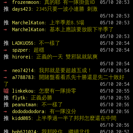
→ 
frozenmoon
: 真的耶 有一隊掛蛋XD
推 
days423
: 2345只要一波小連勝 刺激
推 
MarchelKaton
: 上半季差8.5場
→ 
MarchelKaton
: 基本上應該要放眼下半季了
推 
LADKUO56
: 不一樣了
→ 
spzper
: 超穩
推 
hirorei
: 正義的一天 雙邪鼠就鼠爽
→ 
neo74214
: 我邦就是要超越五成！
→ 
a7788783
: 開賭盤看看爪先十勝還是先二十敗好
了
噓 
linkekou
: 怎麼有一隊掛零
推 
flytk
: 正義必勝
推 
peanutman
: 不一樣了
→ 
dododododora
: 有一隊沒分
推 
kidd085
: 上半季過一半了邦邦怎麼還在中間
推 
bob621024
: 我邦咬住，繼續北伐