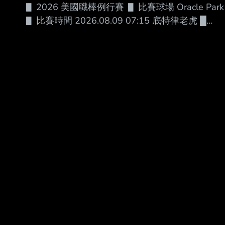
▋ 2026 美國職棒例行賽 ▋ 比賽球場 Oracle Park
派到 3A。 --
▋ 比賽時間 2026.08.09 07:15 底特律老虎 █
AVG OBP SLG OPS HR RBI SB BB １.Kevin
McGonigle (L) 3B .289 .395 .434 .829 12 44 11
73 ２.Gleyber Torres (R) 2B .266 .382 .399 .781
7 29 0 39 ３.Dillon Dingler (R) C .275 .339 .531
.870 26 79