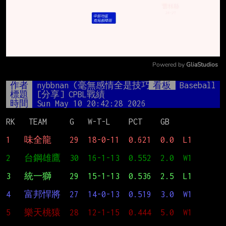
Powered by 
GliaStudios
Mute
作者
nybbnan (毫無感情全是技巧)
看板
Baseball
標題
[分享] CPBL戰績
時間
Sun May 10 20:42:28 2026
RK   TEAM     G   W-T-L    PCT    GB

1   味全龍    29  18-0-11  0.621  0.0  L1
2   台鋼雄鷹  30  16-1-13  0.552  2.0  W1
3   統一獅    29  15-1-13  0.536  2.5  L1
4   富邦悍將  27  14-0-13  0.519  3.0  W1
5   樂天桃猿  28  12-1-15  0.444  5.0  W1