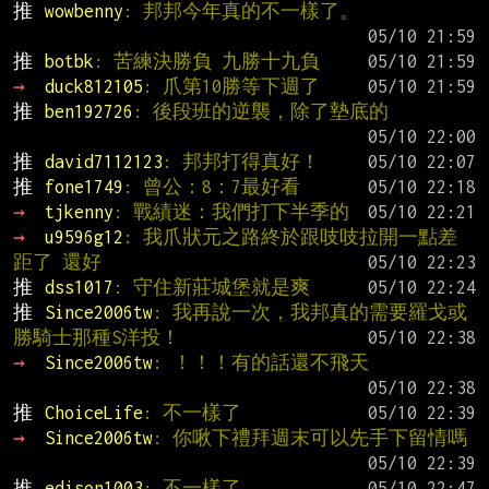
推 
wowbenny
: 邦邦今年真的不一樣了。
推 
botbk
: 苦練決勝負 九勝十九負
→ 
duck812105
: 爪第10勝等下週了
推 
ben192726
: 後段班的逆襲，除了墊底的
推 
david7112123
: 邦邦打得真好！
推 
fone1749
: 曾公：8：7最好看
→ 
tjkenny
: 戰績迷：我們打下半季的
→ 
u9596g12
: 我爪狀元之路終於跟吱吱拉開一點差
距了 還好
推 
dss1017
: 守住新莊城堡就是爽
推 
Since2006tw
: 我再說一次，我邦真的需要羅戈或
勝騎士那種S洋投！
→ 
Since2006tw
: ！！！有的話還不飛天
推 
ChoiceLife
: 不一樣了
→ 
Since2006tw
: 你啾下禮拜週末可以先手下留情嗎
推 
edison1003
: 不一樣了