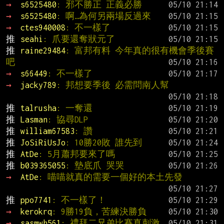
→ 
s6525480
: 邪不勝正 正義必勝
→ 
s6525480
: 啊…為何另兩場反過來
→ 
ctes940008
: 不一樣了
推 
seahi
: 爪要還奪狀元了
推 
raine29484
: 富邦有料 今年真的很有機會季後賽
吧
→ 
s66449
: 不一樣了
→ 
jacky789
: 邦想要季後 必需問南人幫
推 
talrusha
: 一奪還
推 
Lasman
: 協尋DLP
推 
william67583
: 讚
推 
JoSiRiUsJo
: 10勝20敗 誰先到
推 
AtDe
: 5月蕭邦要來了嗎
推 
b039365055
: 墊底爪 哭哭
→ 
AtDe
: 喵喵就真的需要一個好的本土先發
推 
ppo7741
: 不一樣了！
→ 
kerokrq
: 9勝19負，苦練決勝負
→ 
sasmwh561
: 禮拜二兄弟比賽真刺激