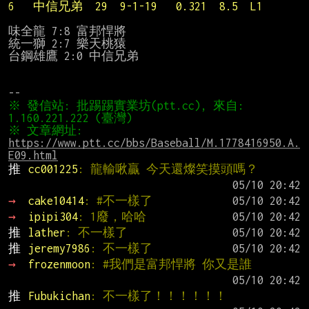
6   中信兄弟  29  9-1-19   0.321  8.5  L1
味全龍 7:8 富邦悍將

統一獅 2:7 樂天桃猿

台鋼雄鷹 2:0 中信兄弟

※ 發信站: 批踢踢實業坊(ptt.cc), 來自: 
※ 文章網址: 
https://www.ptt.cc/bbs/Baseball/M.1778416950.A.
E09.html
推 
cc001225
: 龍輸啾贏 今天還燦笑摸頭嗎？
→ 
cake10414
: #不一樣了
→ 
ipipi304
: 1廢，哈哈
推 
lather
: 不一樣了
推 
jeremy7986
: 不一樣了
→ 
frozenmoon
: #我們是富邦悍將 你又是誰
推 
Fubukichan
: 不一樣了！！！！！！