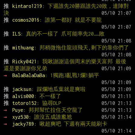
推 
kintaro1219
: 下週誰先20勝跟誰先20敗，達陣對
決
推 
cosmos2016
: 誰第一都好 就是不要龍
推 
ILS
: 真的不一樣了 爪可能率先20……敗
推 
mithuang
: 邦稍微拖住龍頭飛天,剩下的靠你們了
推 
Ricky0421
: 我啾謝謝這個周末的樂天富邦 最後
還是要謝謝你兄弟
→ 
BalaBalaDaBa
: 1獨跑3亂戰1爛1躺平
推 
jacksun
: 踩爛地瓜葉就是爽啦
推 
alvis000
: 不一樣了
推 
totoro152
: 協尋DLP
→ 
Puye
: 邦邦幫忙拉住天空龍了
→ 
xyz530
: 誰沒五成誰尷尬
→ 
jacky789
: 啾超爽吧 下週有兩天能刷卡