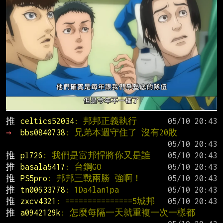
推 
celtics52034
: 邦邦正義執行
→ 
bbs0840738
: 兄弟本週守住了 沒有20敗
推 
pl726
: 我們是富邦悍將你又是誰
推 
basala5417
: 台鋼GO
推 
PS5pro
: 邦邦三戰兩勝 強啊！
推 
tn00633778
: 1Da4lan1pa
推 
zxcv4321
: ===============5城邦
推 
a0942129k
: 怎麼每隔一天就重複一次一樣都