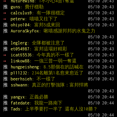
→ 
nuturewind
: 1不小心4普1奪還
推 
guns
: 費仔穩勒
→ 
calculus9
: 有一隊很穩定
→ 
peterw
: 喵喵又往下了
推 
ohiyo104
: 富邦5成來回
推 
AuroraSkyFox
: 啾喵感謝邦邦的水鬼之力
推 
leglerg
: 全隊都被注意了
推 
et054987
: 富邦這場好精彩
→ 
icat65536
: 今年真的不一樣了
→ 
linkow88
: 一強三普一弱一奪還
推 
hungpeisheng
: 8.5那個在的話喊在
推 
p111232
: 234名離第1名愈來愈近了
推 
beerhsieh
: 不一樣了
推 
sshwann
: 真正的打擊強隊：富邦悍將
推 
yangyx
: 正義必勝
推 
fatedate
: 我龍一路南下
推 
Tads
: 上半季要打一半了 還有人沒10勝？