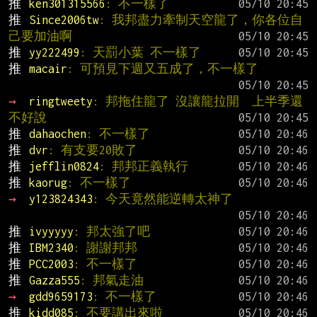
推 
ken301315566
: 不一樣了
推 
Since2006tw
: 我邦盡力牽制天空龍了，你各位自
己要加油啊
推 
yy222499
: 天罰小葉 不一樣了
推 
macair
: 可預見下週又五成了，不一樣了
→ 
ringtweety
: 邦拖住龍了 沒讓龍拉開  上半季還
不好說
推 
dahaochen
: 不一樣了
推 
dvr
: 有支要20敗了
推 
jefflin0824
: 邦邦正義執行
推 
kaorug
: 不一樣了
→ 
y123824343
: 今天竟然能逆轉太神了
推 
ivyyyyy
: 邦太強了吧
推 
IBM2340
: 謝謝邦邦
推 
PCC2003
: 不一樣了
推 
Gazza555
: 邦氣走油
→ 
gdd9659173
: 不一樣了
推 
kidd085
: 不要講出來啦