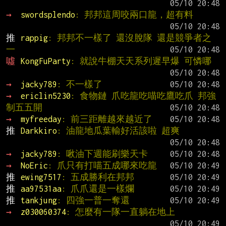
→ 
swordsplendo
: 邦邦這周咬兩口龍，超有料
推 
rappig
: 邦邦不一樣了 還沒脫隊 還是競爭者之
一
噓 
KongFuParty
: 就說牛棚天天系列遲早爆 可憐哪
→ 
jacky789
: 不一樣了
→ 
ericlin5230
: 食物鏈 爪吃龍吃喵吃鷹吃爪 邦強
制五五開
→ 
myfreeday
: 前三距離越來越近了
推 
Darkkiro
: 油龍地瓜葉輸好活該啦 超爽
→ 
jacky789
: 啾油下週能刷樂天卡
→ 
NoEric
: 爪只有打喵五成哪來吃龍
推 
ewing7517
: 五成勝利在邦邦
推 
aa97531aa
: 爪爪還是一樣爛
推 
tankjung
: 四強一普一奪還
→ 
z030060374
: 怎麼有一隊一直躺在地上