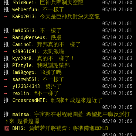
推 
ShinRuei
: 巨神兵牽制天空龍
推 
webberfun
: 不一樣了
→ 
KaPo2013
: 今天是巨神兵對決天空龍
推 
im905513
: 不一樣了
→ 
RandyPerseus
: 跌股
推 
CaminoI
: 邦邦真的不一樣了
→ 
s29961091
: 太刺激啦
推 
kyo2048
: 真的不一樣了！
推 
PTstyle
: 我啾謝謝猿邦
推 
lm98gogo
: 10勝了嗎
→ 
sasmwh561
: 不一樣了
→ 
y123824343
: 發抖了
→ 
rexlin
: #不一樣了
推 
CrossroadMEI
: 離5隊五成越來越近了
推 
mainsa
: 宇宙邦在射程範圍惹 希望把中職反派打
下來 越看越噁
噓 
DM16
: 負蚌若洋將補齊：將準備進軍MLB