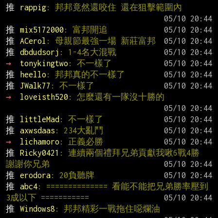
推 
rappig
: 邦邦竟然還咬住 還在狙擊範圍內
推 
mix5172000
: 富邦開追
推 
ACerol
: 母親節最強一場 新莊富邦
推 
dbdudsorj
: 1-4名大混戰
→ 
tonykingtwo
: 不一樣了
推 
heello
: 邦邦真的不一樣了
推 
JWalk77
: 不一樣了
→ 
loveisth520
: 怎麼還有一隊沒十勝的
推 
littleMad
: 不一樣了
推 
axwsdaas
: 234大亂鬥
→ 
lichamoro
: 正義必勝
推 
Ricky0421
: 連續兩個禮拜兄弟貢獻我啾6戰4勝 
謝謝你兄弟
推 
erodora
: 20負聽牌
推 
abc4
: ============== 看能不能把兄弟勝率壓到
3成以下 ===========
推 
Windows8
: 邦邦精彩一戰拖住噁爛油