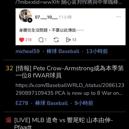
/?mibextid=wwXIfr 關心富邦悍將與中華職棒的
球迷們： 從球員開始到投入棒球轉播，一直是
我生命中非常熱愛的一部分。 經過一段時間的
思考與溝通，為了調整個人的生活步調與整體規
劃，我將於即日起暫時告 別富邦悍將主場賽事
的賽事轉播工作。 這十年以來，非常感謝球
團、轉播團隊夥伴們的協助，以及廣大悍將球迷
micheal59
·
棒球 Baseball
·
13小時前
一路以來的支持 與陪伴。每一場悍將賽事充實
的準備資料、賽事中專業分析與球員的交流，都
32
[情報] Pete Crow-Armstrong成為本季第
是我極為珍 貴的經歷。 雖然暫
一位8 fWAR球員
https://x.com/BaseballWRLD_/status/2086123
290897109435 PCA is now up to 8 War on
the season No other player has even reached
EZ78
·
棒球 Baseball
·
9小時前
7, and no other position player has even
reached 6. PCA現在本季已經有8 fWAR了 沒有
爆
[LIVE] MLB 道奇 vs 響尾蛇 山本由伸-
其他球員達到7 fWAR以上 且沒有任何其他野手
Pfaadt