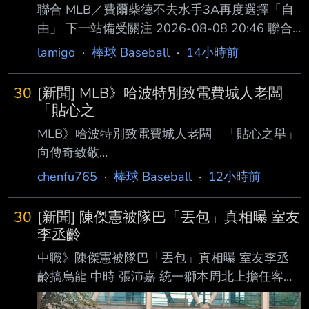
聯合 MLB／費爾柴德不去水手3A再度選擇「自
2008（14年15個球季 3.Tim Salmon 1992-
由」 下一站備受關注 2026-08-08 20:46 聯合
2006（14年但一
報／ 記者陳宛晶／即時報導 台美混血球星費爾
lamigo
·
棒球 Baseball
·
14小時前
柴德（Stuart Fairchild）日前遭水手隊指定讓渡
（DFA），如今確定 再次成為自由球員，等待新
30
[新聞] MLB》哈波特別致電費城人老闆
東家出現。 費爾柴德今年從守護者隊展開賽
「貼心之
季，升上大聯盟後打了14場比賽，遭到DFA，走
MLB》哈波特別致電費城人老闆 「貼心之舉」
完讓渡程 序並無球隊承接，因年資符合選擇成
向傳奇致敬
為自由球員，隨後轉往水手體系，並於8月2日升
https://www.ltsports.com.tw/article/185728 By
chenfu765
·
棒球 Baseball
·
12小時前
上大 聯盟，但僅出賽1場、以代跑登場，再度被
林智傑 費城費城人今天在主場交手多倫多藍
移出40人名單。 費爾柴德官網異動頁面
鳥，隊上老大哥哈波（Bryce Harper）賽前特別
30
[新聞] 陳傑憲被隊巴「丟包」真相曝 室友
向管 理層要求，希望在比賽中穿著費城人招牌
李丞齡
的紅條紋球衣，而不是週五限定的城市版球衣，
中職》陳傑憲被隊巴「丟包」真相曝 室友李丞
此舉被認為是要向同天入選費城人名人牆（Wall
齡搞烏龍 中時 張沛嘉 統一獅本周北上擔任客
of Fame）的阿特力（Chase Utley）致 敬。 近
場，8日父親節在新莊交手富邦悍將，然而隊長
年來只要費城人周五的比賽在主場作戰，就會穿