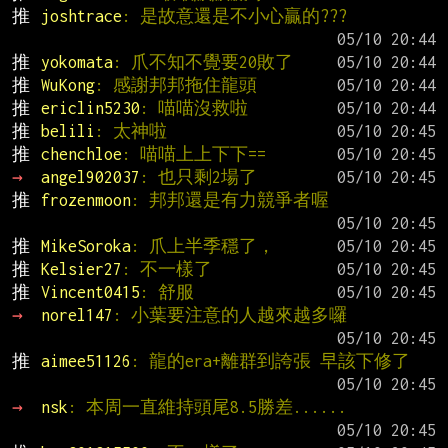
推 
joshtrace
: 是故意還是不小心贏的???
推 
yokomata
: 爪不知不覺要20敗了
推 
WuKong
: 感謝邦邦拖住龍頭
推 
ericlin5230
: 喵喵沒救啦
推 
belili
: 太神啦
推 
chenchloe
: 喵喵上上下下==
→ 
angel902037
: 也只剩2場了
推 
frozenmoon
: 邦邦還是有力競爭者喔
推 
MikeSoroka
: 爪上半季穩了，
推 
Kelsier27
: 不一樣了
推 
Vincent0415
: 舒服
→ 
norel147
: 小葉要注意的人越來越多囉
推 
aimee51126
: 龍的era+離群到誇張 早該下修了
→ 
nsk
: 本周一直維持頭尾8.5勝差......