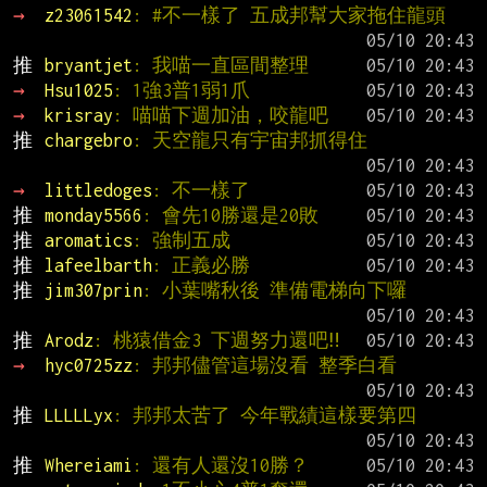
→ 
z23061542
: #不一樣了 五成邦幫大家拖住龍頭
推 
bryantjet
: 我喵一直區間整理
→ 
Hsu1025
: 1強3普1弱1爪
→ 
krisray
: 喵喵下週加油，咬龍吧
推 
chargebro
: 天空龍只有宇宙邦抓得住
→ 
littledoges
: 不一樣了
推 
monday5566
: 會先10勝還是20敗
推 
aromatics
: 強制五成
推 
lafeelbarth
: 正義必勝
推 
jim307prin
: 小葉嘴秋後 準備電梯向下囉
推 
Arodz
: 桃猿借金3 下週努力還吧‼
→ 
hyc0725zz
: 邦邦儘管這場沒看 整季白看
推 
LLLLLyx
: 邦邦太苦了 今年戰績這樣要第四
推 
Whereiami
: 還有人還沒10勝？