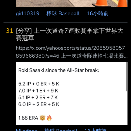
girl10319
·
棒球 Baseball
·
16小時前
31
[分享] 上一次道奇7連敗賽季拿下世界大
賽冠軍
https://x.com/yahoosports/status/2085958057
859666380?s=46 上一次道奇隊連輸七場比賽
最終以拿下世界大賽冠軍收尾 Edwin Diaz賽後
訪問： 「我是個大聯盟投手……當我上場比賽
時，我就是必須把球投得更好，幫助這支球隊贏
球。 」 Edwin Diaz加入道奇後成績： 9.0 IP
11.00 ERA 2.44 WHIP 2 Blown Saves 不急季
後賽準備先發海
https://i.imgur.com/klAAAFN.jpeg --
Mikufans
·
棒球 Baseball
·
16小時前