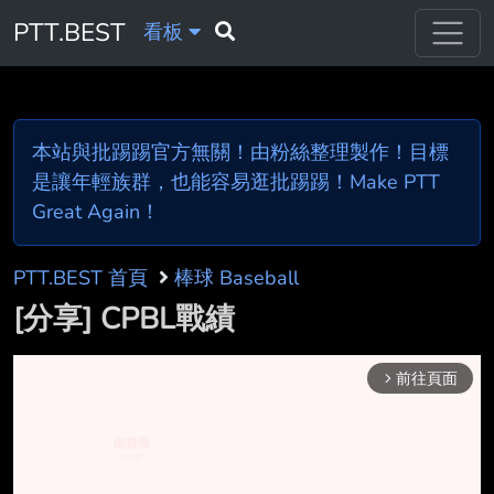
PTT.BEST
看板
本站與批踢踢官方無關！由粉絲整理製作！目標
是讓年輕族群，也能容易逛批踢踢！Make PTT
Great Again！
PTT.BEST 首頁
棒球 Baseball
[分享] CPBL戰績
前往頁面
arrow_forward_ios