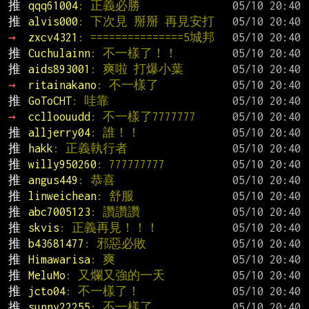
推 
qqq61004
: 正義必勝
推 
alvis000
: 下次見 掰掰 再見安打
→ 
zxcv4321
: ===============5城邦
推 
Cuchulainn
: 不一樣了！！
推 
aids893001
: 爽啦 打爆小葉
→ 
ritainakano
: 不一樣了
推 
GoToCHT
: 哇靠
→ 
cclloouudd
: 不一樣了7777777
推 
alljerry04
: 誰！！
推 
hakk
: 正義執行者
推 
willy950260
: 777777777
推 
angus449
: 恭喜
推 
linweichean
: 舒服
推 
abc7005123
: 讚讚讚
推 
skvis
: 正義再見！！！
推 
b43681477
: 邪惡必敗
推 
Himawarisa
: 爽
推 
MeluMo
: 又爛又強的一天
推 
jcto04
: 不一樣了！
推 
sunny22255
: 不一樣了