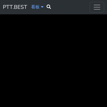
PTT.BEST
看板