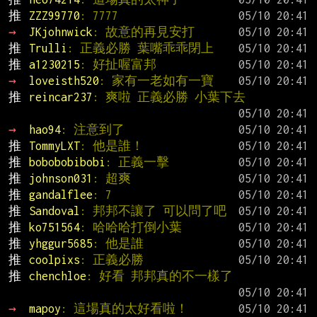
推 
ZZZ99770
: 7777
→ 
JKjohnwick
: 故意的再見安打
推 
Trulli
: 正義必勝 葉嘴乖乖閉上
推 
a1230215
: 好扯喔富邦
→ 
loveisth520
: 家有一老如有一寶
推 
reincar237
: 爽啦 正義必勝 小葉下去
→ 
hao94
: 注意到了
推 
TommyLXT
: 他是誰！
推 
bobobobibobi
: 正義一擊
推 
johnson031
: 超爽
推 
gandalflee
: 7
推 
Sandoval
: 邦邦不讓了 可以問了吧
推 
ko751564
: 哈哈哈打倒小葉
推 
yhggur5685
: 他是誰
推 
coolpixs
: 正義必勝
推 
chenchloe
: 好看 邦邦真的不一樣了
→ 
mapoy
: 這場真的太好看啦！