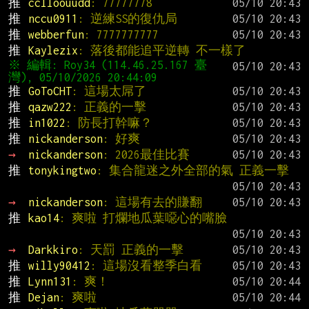
推 
cclloouudd
: 77777778
推 
nccu0911
: 逆練SS的復仇局
推 
webberfun
: 7777777777
推 
Kaylezix
: 落後都能追平逆轉 不一樣了
※ 編輯: Roy34 (114.46.25.167 臺
推 
GoToCHT
: 這場太屌了
推 
qazw222
: 正義的一擊
推 
in1022
: 防長打幹嘛？
推 
nickanderson
: 好爽
→ 
nickanderson
: 2026最佳比賽
推 
tonykingtwo
: 集合龍迷之外全部的氣 正義一擊
→ 
nickanderson
: 這場有去的賺翻
推 
kao14
: 爽啦 打爛地瓜葉噁心的嘴臉
→ 
Darkkiro
: 天罰 正義的一擊
推 
willy90412
: 這場沒看整季白看
推 
Lynn131
: 爽！
推 
Dejan
: 爽啦