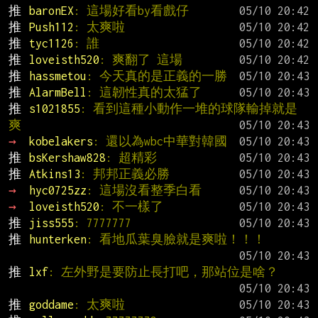
推 
baronEX
: 這場好看by看戲仔
推 
Push112
: 太爽啦
推 
tyc1126
: 誰
推 
loveisth520
: 爽翻了 這場
推 
hassmetou
: 今天真的是正義的一勝
推 
AlarmBell
: 這韌性真的太猛了
推 
s1021855
: 看到這種小動作一堆的球隊輸掉就是
爽
→ 
kobelakers
: 還以為wbc中華對韓國
推 
bsKershaw828
: 超精彩
推 
Atkins13
: 邦邦正義必勝
→ 
hyc0725zz
: 這場沒看整季白看
→ 
loveisth520
: 不一樣了
推 
jiss555
: 7777777
推 
hunterken
: 看地瓜葉臭臉就是爽啦！！！
推 
lxf
: 左外野是要防止長打吧，那站位是啥？
推 
goddame
: 太爽啦