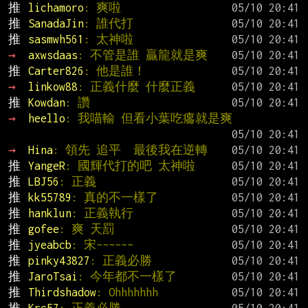
推 
lichamoro
: 爽啦
推 
SanadaJin
: 誰代打
推 
sasmwh561
: 太神啦
→ 
axwsdaas
: 不管是誰 贏龍就是爽
推 
Carter826
: 他是誰！
→ 
linkow88
: 正義什麼 什麼正義
推 
Kowdan
: 讚
→ 
heello
: 我喵輸 但看小葉吃癟就是爽
→ 
Hina
: 領先 追平  最後我在逆轉
推 
YangeR
: 國輝代打的吧 太神啦
推 
LBJ56
: 正義
推 
kk55789
: 真的不一樣了
推 
hanklun
: 正義執行
推 
gofee
: 爽 天罰
推 
jyeabcb
: 宋~~~~~~
推 
pinky43827
: 正義必勝
推 
JaroTsai
: 今年都不一樣了
推 
Thirdshadow
: Ohhhhhhh
推 
Krc57
: 正義必勝