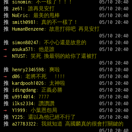
推 
sinomin
: 不一樣了！！！
推 
ze61
: 誰再見安打
推 
NoEric
: 最美的甩棒
推 
smith0981
: 真的不一樣了！
推 
HumanBenzene
: 故意打得吧 再見安打
推 
simon80247
: 不小心還是故意的
→ 
asuka571
: 他是誰
→ 
NTUST
: 笑死 換最弱的給你了還被打
推 
henry2346598
: 爽啦
→ 
d06
: 老將不死   !!!!
推 
kardpooh1026
: 太神啦
推 
idingdang
: 正義必勝
推 
u9914014
: 7777
推 
ilks2334
: 讚讚讚
→ 
Y1999
: 小葉恩怨局
推 
Y225
: 還以為他已經不行了
推 
a27783322
: 我就知道 高國麟真的很會打關鍵的