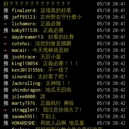
好？？？？？？？？？？？？
推 
finalzerd
: 這場真的好看
推 
jeff95123
: 左外野在守什麼小
→ 
lichamoro
: 正義必勝
推 
baby971536
: 正義必勝
→ 
daydreamer13
: 好看的比賽
→ 
cutehui
: 沒想到會是國麟
→ 
macair
: 今天甩棒就是帥
推 
joshtrace
: 天罰小葉
推 
king110054
: 正義必勝！！！
推 
ken301315566
: 不一樣了
推 
sinon642
: 太好看了吧！
推 
Jackrolling
: 太神啦！！
推 
shindoragon
: 地瓜天罰啦
推 
jclee0000
: 誰
推 
marty7976
: 正義執行 爽啦
→ 
straggler7
: 我注意你很久了!
推 
sasmwh561
: 下刻上
推 
HOWARDSHE
: 再敗人品啊 地瓜葉