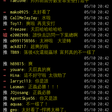
→ 
faelone
: 邦邦前面分數全靠全壘打追平
→ 
mako0925
: 太好看了
推 
CallMeJayJay
: 水啦
推 
Toy17
: 爽啦 再見安打
→ 
freezee
: 天罰哈哈哈哈哈
噓 
e2002998
: 誰快去訪問一下葉總啊
推 
o0991758566
: 太神啦  大逆轉
推 
ack0217
: 超爽的啦
推 
TB89
: 落後4次還能贏球 富邦真的不一樣了
推 
h89815
: 爽
→ 
youare
: 天罰真的爽
→ 
Hina
: 這不好守啦 太強勁了
→ 
larryc113
: 你是誰
→ 
Lasman
: 正義必勝！！！
推 
JOjosang
: 正義必勝
推 
AgentSkye56
: 你又是誰
推 
aquaa
: 不一樣了！
推 
geo
: 太好看了~悍將太棒了。