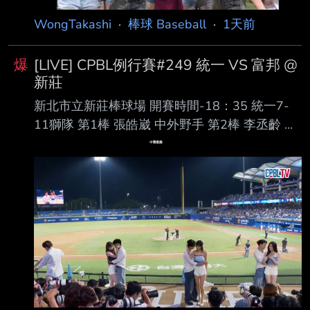
趙紘 左外野手 第6棒 林子偉 二壘手 第7棒 梁家
榮 三壘手 第8棒 嚴宏鈞 捕手 第9棒
WongTakashi
·
棒球 Baseball
·
1天前
爆
[LIVE] CPBL例行賽#249 統一 VS 富邦 @
新莊
新北市立新莊棒球場 開賽時間-18：35 統一7-
11獅隊 第1棒 張皓崴 中外野手 第2棒 李丞齡 右
外野手 第3棒 陳傑憲 左外野手 第4棒 陳鏞基 指
定打擊 第5棒 林子豪 一壘手 第6棒 潘傑楷 三壘
手 第7棒 陳聖平 游擊手 第8棒 張 翔 捕手 第9
棒 林泓弦 二壘手 先發投手 布雷克 富邦悍將隊
第1棒 孔念恩 中外野手 第2棒 林澤彬 二壘手 第3
棒 張育成 指定打擊 第4棒 范國宸 一壘手 第5棒
王苡丞 右外野手 第6棒 董子恩 三壘手 第7棒 戴
培峰 捕手 第8棒 高 捷 左外野手