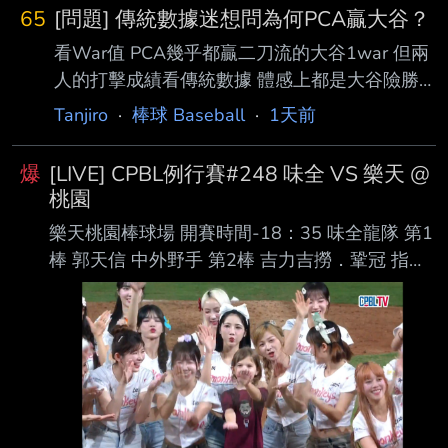
［180.6km , 12度］ 今天一日一善林安可，前
65
[問題] 傳統數據迷想問為何PCA贏大谷？
三打席對左投兩次三振一個四壞球保送，第四打
看War值 PCA幾乎都贏二刀流的大谷1war 但兩
席面對右投擊出近 期最強勁的一球，初速約
人的打擊成績看傳統數據 體感上都是大谷險勝
112mph形成二壘安打，賽後OPS站回0.7。 ---
大谷又有ACE等級的投球成績 為何進階數據好
- Sent from BePTT on my Samsung SM-S9360
Tanjiro
·
棒球 Baseball
·
1天前
像都是PCA贏大谷？ なぜ？ --
--
爆
[LIVE] CPBL例行賽#248 味全 VS 樂天 @
桃園
樂天桃園棒球場 開賽時間-18：35 味全龍隊 第1
棒 郭天信 中外野手 第2棒 吉力吉撈．鞏冠 指定
打擊 第3棒 朱育賢 一壘手 第4棒 劉基鴻 三壘手
第5棒 李凱威 二壘手 第6棒 張政禹 游擊手 第7棒
張祐嘉 右外野手 第8棒 蔣少宏 捕手 第9棒 陳子
豪 左外野手 先發投手 鋼龍 樂天桃猿隊 第1棒 陳
晨威 右外野手 第2棒 林政華 中外野手 第3棒
威 克 指定打擊 第4棒 林智平 一壘手 第5棒 張