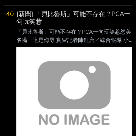
察劉致榮，但劉致榮目前才剛完 成復健，球隊
一路
40
[新聞] 「貝比魯斯」可能不存在？PCA一
句玩笑惹
「貝比魯斯」可能不存在？PCA一句玩笑惹怒美
名嘴：這是侮辱 實習記者陳鈺唐／綜合報導 小
熊明星外野手「PCA」阿姆斯壯（Pete Crow-
Armstrong）近日因一段發言掀起討論，他在 節
目中被提及「棒球之神」貝比魯斯（Babe
Ruth）可能根本不存在的荒謬陰謀論時，不但
沒有立即否認，還以玩笑口吻回應「也許」、
「有可能」，這番話也惹怒美國知名體育名嘴
魯索（Christopher Russo），痛批他的言論是
對傳奇球星的侮辱。 阿姆斯壯日前登上卡瓦拉
里（Kristin Cavallari）主持的P