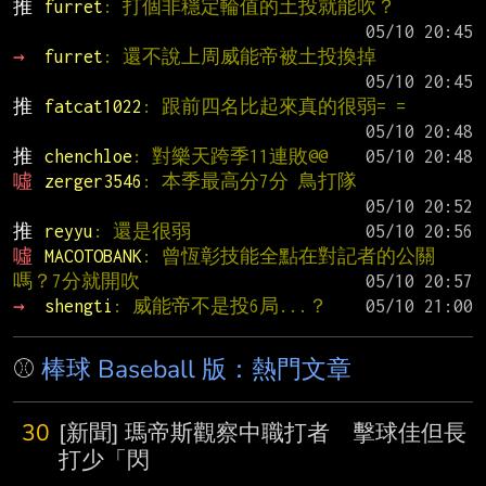
推 
furret
: 打個非穩定輪值的土投就能吹？
→ 
furret
: 還不說上周威能帝被土投換掉
推 
fatcat1022
: 跟前四名比起來真的很弱= =
推 
chenchloe
: 對樂天跨季11連敗@@
噓 
zerger3546
: 本季最高分7分 鳥打隊
推 
reyyu
: 還是很弱
噓 
MACOTOBANK
: 曾恆彰技能全點在對記者的公關
嗎？7分就開吹
→ 
shengti
: 威能帝不是投6局...？
⚾
棒球 Baseball 版：熱門文章
30
[新聞] 瑪帝斯觀察中職打者 擊球佳但長
打少「閃