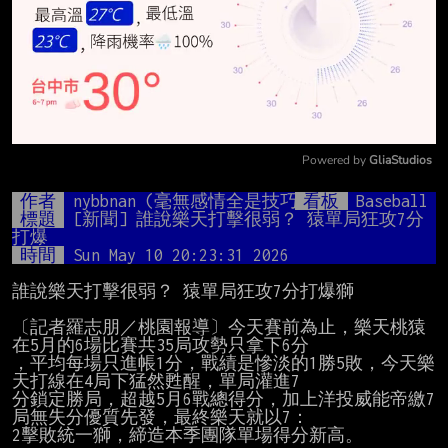
Powered by 
GliaStudios
Mute
作者
nybbnan (毫無感情全是技巧)
看板
Baseball
標題
[新聞] 誰說樂天打擊很弱？ 猿單局狂攻7分
打爆
時間
Sun May 10 20:23:31 2026
誰說樂天打擊很弱？ 猿單局狂攻7分打爆獅

〔記者羅志朋／桃園報導〕今天賽前為止，樂天桃猿
在5月的6場比賽共35局攻勢只拿下6分

，平均每場只進帳1分，戰績是慘淡的1勝5敗，今天樂
天打線在4局下猛然甦醒，單局灌進7

分鎖定勝局，超越5月6戰總得分，加上洋投威能帝繳7
局無失分優質先發，最終樂天就以7：

2擊敗統一獅，締造本季團隊單場得分新高。
