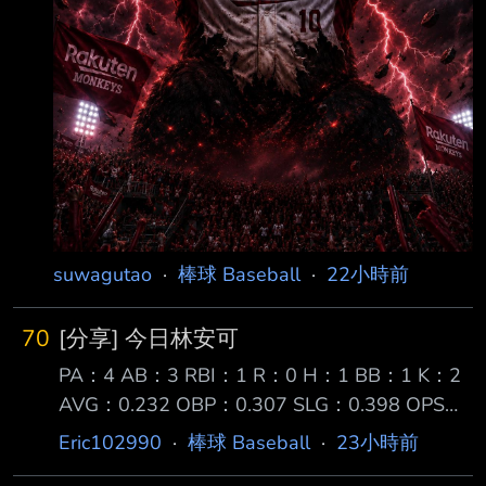
suwagutao
·
棒球 Baseball
·
22小時前
70
[分享] 今日林安可
PA：4 AB：3 RBI：1 R：0 H：1 BB：1 K：2
AVG：0.232 OBP：0.307 SLG：0.398 OPS：
0.705 【第一打席】空振 【第二打席】四球
Eric102990
·
棒球 Baseball
·
23小時前
【第三打席】空振 【第四打席】二壘打