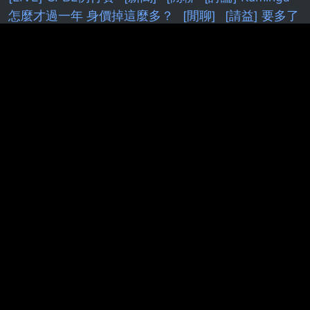
怎麼才過一年 身價掉這麼多？
[閒聊]
[請益] 要多了
解股票才不是賭？
［Vtub]
[漫畫]
[討論] [Vt
[內
鬼]
[花邊] JT：我不想跟自認什麼都知道的人待一起
[情報] NV可能推出5090SE(5080Ti)
[請益]
DeepSeek 老闆內部會議
[討論] 權喜原：不再公開
班機資訊了
[討論] 雙北實居人口近700萬，養不起兩
顆大巨蛋
[情報] 2026年 6月份景氣燈號 紅燈 (41
分)
[蔚藍]新舊 Pickup 機制：期望值與保護效果比
較
[蔚藍] 檔案大小保機制
[標的] 00631L 安心多
[鬼滅]
[問題] 新莊球場真的有很臭嗎
[白銀]
PTT.BEST 批踢踢爆文 © 2026
本站與批踢踢官方無關！由粉絲整理製作！目標是讓年輕族群，也能
容易逛批踢踢！Make PTT Great Again！
Last updated post:
[basketballTW] [新聞] 走了乘客來了駕駛 新北國
王簽周儀翔無緣與