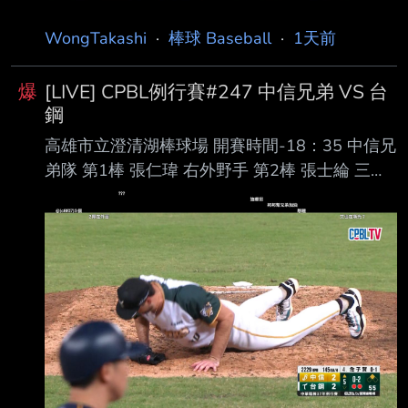
WongTakashi
·
棒球 Baseball
·
1天前
爆
[LIVE] CPBL例行賽#247 中信兄弟 VS 台
鋼
高雄市立澄清湖棒球場 開賽時間-18：35 中信兄
弟隊 第1棒 張仁瑋 右外野手 第2棒 張士綸 三壘
手 第3棒 陳俊秀 一壘手 第4棒 詹子賢 左外野手
第5棒 王威晨 指定打擊 第6棒 江坤宇 游擊手 第7
棒 岳東華 二壘手 第8棒 高宇杰 捕手 第9棒 宋晟
睿 中外野手 先發投手 勝騎士 台鋼雄鷹隊 第1棒
王博玄 右外野手 第2棒 曾子祐 游擊手 第3棒 吳
念庭 三壘手 第4棒 魔 鷹 指定打擊 第5棒 陳文
杰 中外野手 第6棒 王柏融 左外野手 第7棒 宋柏
翰 一壘手 第8棒 黃劼希 二壘手 第