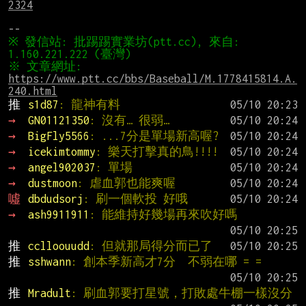
2324
※ 發信站: 批踢踢實業坊(ptt.cc), 來自: 
※ 文章網址: 
https://www.ptt.cc/bbs/Baseball/M.1778415814.A.
240.html
推 
s1d87
: 龍神有料
→ 
GN01121350
: 沒有… 很弱…
→ 
BigFly5566
: ...7分是單場新高喔?
→ 
icekimtommy
: 樂天打擊真的鳥!!!!
→ 
angel902037
: 單場
→ 
dustmoon
: 虐血郭也能爽喔
噓 
dbdudsorj
: 刷一個軟投 好哦
→ 
ash9911911
: 能維持好幾場再來吹好嗎
推 
cclloouudd
: 但就那局得分而已了
推 
sshwann
: 創本季新高才7分  不弱在哪 = =
推 
Mradult
: 刷血郭要打星號，打敗處牛棚一樣沒分