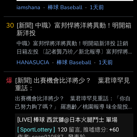
iamshana
·
棒球 Baseball
·
1天前
30
[新聞] 中職》富邦悍將洋將異動！明開箱
新洋投
中職》富邦悍將洋將異動！明開箱新洋投 註銷
日籍左投 〔記者龔乃玠／新北報導〕富邦悍將
總教練後藤光尊今天明言，洋投瑪帝斯明天確定
HANASUCIA
·
棒球 Baseball
·
1天前
上一軍 迎接初登板，確定將註銷阿部雄大。 富
邦決定註銷阿部雄大，後藤光尊表示，今年是阿
爆
[新聞] 出賽機會比洋將少？ 葉君璋罕見
部雄大的第一年打職棒，每週丟1場的體 能調整
重話：
上，對他來說有點艱難，這是他被割愛的原因。
出賽機會比洋將少？ 葉君璋罕見重話：「你自
阿部雄大今年在一軍出賽10場，戰績3勝5敗，
己努力夠了嗎？」 羅惠齡／桃園報導 味全龍投
防禦率4.44，後藤光尊表示，個人是希望他可
手郭郁政昨在天母主場對統一獅先發，這是他相
以先在二軍持續出賽，這部分還會跟林桑（林威
隔2個月再於一軍登板，不過只投4 .2局狂失6
助）跟阿部確認想法、溝通，希望他能在二 軍
分、其中5分自責分，吞下敗投。他不但投球內
出賽儲備他的體力。 https://