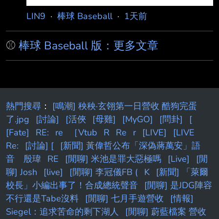
LIN9
·
棒球 Baseball
·
1天前
⚾
棒球 Baseball 版：更多文章
熱門搜尋
：
[鳴潮] 秧秧·玄翎第一日營收 酷狗完蛋
了.jpg
[討論]
[活俠
[母雞]
[MyGO]
[問卦]
[
[Fate]
RE:
re
［Vtub
R
Re
r
[LIVE]
[LIVE
Re:
[討論] [
[新聞] 黃偉哲公布「深偽蔣萬安」語
音 殷瑋
RE
[閒聊] 米池是罪大惡極嗎
[Live]
[閒
聊] Josh
[live]
[閒聊] 李冠儀FB (
K
[新聞] 「萊爾
校長」小編出事了！合成總統聲音
[閒聊] 是JDG陣容
不行還是Tabe沒料
[閒聊] 七月手遊營收
[情報]
Siegel：追求苦命的剩下湖人
[閒聊] 蔚藍檔案 營收