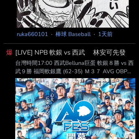
ruka660101
·
棒球 Baseball
·
1天前
爆
[LIVE] NPB 軟銀 vs 西武 林安可先發
台灣時間17:00 西武Belluna巨蛋 軟銀８勝 vs 西
武９勝 福岡軟銀鷹 (62-35) Ｍ３７ AVG OBP
SLG OPS HR RBI PA １. 正木智也 (R) 1B .282
.382 .519 .900 16 40 283 ２. 周東佑京 (L) CF
.278 .348 .351 .699 1 26 395 ３. 近藤健介 (L)
LF .310 .425 .588 1.013 23 82 409 ４. 栗原陵
矢 (L) 3B .253 .342 .552 .894 30 78