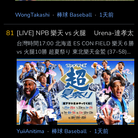
WongTakashi
·
棒球 Baseball
·
1天前
81
[LIVE] NPB 樂天 vs 火腿 Urena-達孝太
台灣時間17:00 北海道 ES CON FIELD 樂天６勝
vs 火腿10勝 超夏祭り 東北樂天金鷲 (37-58)
AVG OBP SLG OPS HR RBI PA １. 中島大輔 (L)
RF .264 .324 .383 .707 2 16 255 ２. 佐藤直樹
(R) DH .268 .290 .447 .737 6 17 186 ３. 辰己
涼介 (L) CF .280 .363 .418 .781 9 34 406 ４.
Carson McCusker (R) LF .268 .344
YuiiAnitima
·
棒球 Baseball
·
1天前