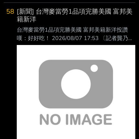
58
[新聞] 台灣麥當勞1品項完勝美國 富邦美
籍新洋
台灣麥當勞1品項完勝美國 富邦美籍新洋投讚
嘆：好好吃！ 2026/08/07 17:53 〔記者龔乃玠
／新北報導〕富邦悍將總教練後藤光尊今天明
言，洋投瑪帝斯明天上一軍迎 接初登板，確定
將註銷阿部雄大。對首度到海外打球的瑪帝斯來
說，對台灣的麥當勞印象 深刻，直呼漢堡比美
國的更好吃。 瑪帝斯在二軍投2場，戰績0勝0
敗，投5.2局有高達7次四死球，但防禦率僅
1.59，最快球 速151公里。他表示，目前感覺還
不錯，台灣天氣跟他的家鄉佛羅里達滿相似的，
「這是 我第一次到海外打球，我還滿興奮
的。」 瑪帝斯透露在二軍吃