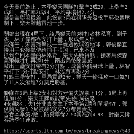
今天賽前為止，本季樂天團隊打擊率2成20、上壘率2
成81、長打率2成94、平均每場得2.4分

都是全聯盟最差，此役前3局在獅隊先發投手郭俊麟壓
制下，樂天難越雷池一步。

關鍵出現在4局下，該局樂天前3棒打者林泓育、劉子
杰、林子偉都靠安打上壘，形成無人出

局滿壘，宋嘉翔擊成一壘線邊軟弱滾地球，郭俊麟直
接用手套接拋傳給捕手張翔，已來不及

抓到奔回本壘的林泓育，樂天先馳得點，接著馬傑森
高飛犧牲打再添1分，兩出局後陳晨威

敲出三壘安打帶有2分打點，成晉靠觸身球上壘，林智
平打下1分打點安打，林泓育再敲2分

打點三壘安打，單局貢獻2安，樂天一輪猛攻一口氣打
了11人次灌進7分奠定勝基。

獅隊在6局上靠2安和對方守備失誤拿下1分，8局上再
追加1分，樂天王牌威能帝先發6局被敲

4安飆8K，失1分非責失拿下本季第2勝和單場MVP，郭
俊麟先發3.2局被敲8安失7分都是責失

苦吞本季第2敗，防禦率從2.50暴漲到4.98，對樂天慘
吞跨季11連敗。

https://sports.ltn.com.tw/news/breakingnews/543