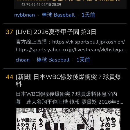
nybbnan
·
棒球 Baseball
·
1天前
37
[LIVE] 2026夏季甲子園 第3日
官方線上直播：https://vk.sportsbull.jp/koshien/
https://sports.yahoo.co.jp/livestream/vk/hsb/ga
mes/live 第3日目 8月7日（金） 07:00 第1試合
choan
·
棒球 Baseball
·
1天前
東海大甲府(山梨) 5 － 2 鶴岡東(山形) 體育報評
価 Ｃ Ｂ Ｂ Ｂ Ｂ Ｃ Ｂ Ｂ Ｃ Ｂ 12:30 第2試合
44
[新聞] 日本WBC慘敗後爆衝突？球員爆
八幡商(滋賀) 1 － 7 健大高崎(群馬) 體育報評価
料
Ｃ Ｂ Ｃ Ｃ Ｃ Ｂ Ａ Ｂ Ｂ Ｂ 15:00 第3試合 立
日本WBC慘敗後爆衝突？球員爆料休息室內
命館宇治(京都) 3 －
幕 連大谷翔平也吐槽 鏡報 廖貫彣 2026年8月
7日週五 下午1:20 2026年世界棒球經典賽
（WBC）日本隊止步8強，寫下隊史最差成績
後，井端弘和也卸下監 督職務，之後將由井口