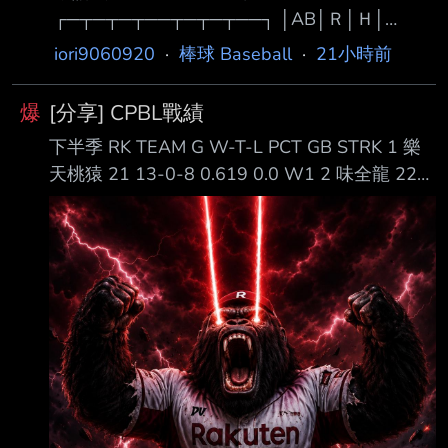
┌─┬─┬─┬──┬─┬─┬──┐ │AB│Ｒ│Ｈ│
壘上時3 :3 : 勝
RBI│BB│SO│ AVG│
iori9060920
·
棒球 Baseball
·
21小時前
├─┼─┼─┼──┼─┼─┼──┤ │５│１│２│ １ │０
│１│.359│ └─┴─┴─┴──┴─┴─┴──┘ 第一打
爆
[分享] CPBL戰績
席 一上 右邊穿越安打(R) 第二打席 二上 中間落
下半季 RK TEAM G W-T-L PCT GB STRK 1 樂
地安打(1RBI) 第三打席 四上 二滾雙殺 第四打席
天桃猿 21 13-0-8 0.619 0.0 W1 2 味全龍 22
七上 游滾 第五打席 九上 左飛 今天喵以豪張皓
12-0-10 0.545 1.5 L2 5 中信兄弟 21 9-0-12
崴 換打開路先鋒第一棒 首棒打者就先敲出安打
0.429 4.0 W1 6 富邦悍將 21 8-0-13 0.381 5.0
也延續自己連續15場安打、16場上壘的紀錄 後
L1 G247 中信兄弟 5:2 台鋼雄鷹 G248 樂天桃猿
面也靠著四爺的三壘安打跑回本
3:1 味全龍 G249 統一獅 4:0 富邦悍將 全年度
RK TEAM G W-T-L PCT GB 1 味全龍 82 51-0-
31 0.62