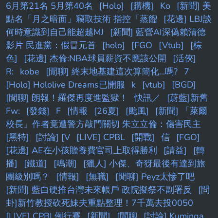
6月第21名 5月第40名
[Holo]
[購機]
Ko
[新聞] 美
點名「月之暗面」竊取技術 指控「蒸餾
[花邊] LBJ談
何時意識到自己能超越MJ
[新聞] 藍營AI深偽賴清德
影片 民進黨：假冒元首
[holo]
[FGO
[Vtub]
[棕
色]
[花邊] 杰倫:NBA球員薪資不應該公開
[活俠]
R:
kobe
[閒聊] 終末地基建這次算簡化...嗎?
7
[Holo] Hololive Dreams已開服
k
[vtub]
[BGD]
[閒聊] 朗報！羅傑再度進監獄！
快訊／
[蔚藍]新舊
Fw:
[發錢]
F
[情報
[26夏]
[颱風]
[新聞] 「萊爾
校長」作者竟遭警方敲門關切 朱立立倫：傷害民主
[黑特]
[討論] [V
[LIVE] CPBL
[開戰]
信
[FGO]
[花邊] AE在小孩贍養費官司上取得勝利
[請益]
[轉
播]
[鐵道]
[鳴潮]
[獵人] 小傑、奇犽最後有達到旅
團級別嗎？
[情報]
[無職]
[閒聊] Peyz太慘了吧
[新聞] 藍白硬推台灣未來帳戶 政院擬祭不副署反
[問
卦]新竹教授砍死妹夫重點整理！7千萬去投0050
[LIVE] CPBL例行賽
[新聞]
[閒聊
[討論] Kuminga