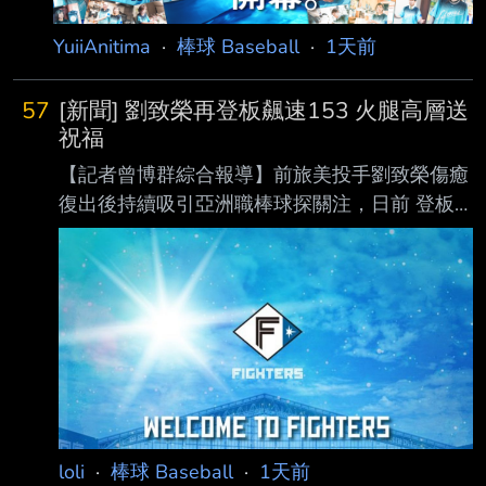
YuiiAnitima
·
棒球 Baseball
·
1天前
57
[新聞] 劉致榮再登板飆速153 火腿高層送
祝福
【記者曾博群綜合報導】前旅美投手劉致榮傷癒
復出後持續吸引亞洲職棒球探關注，日前 登板
時便有日、韓職多支球隊派員到場觀察，據了解
昨日再度登板，根據現場球探測速， 劉致榮最
快球速達153公里，展現復健後逐步找回球威的
跡象。 劉致榮目前隨著亞運培訓隊移訓，據了
解，近期到場且持續關注的日職球隊包括阪神
虎、 日本火腿鬥士及東北樂天金鷲以及養樂
多；韓職則有樂天巨人等球隊派員到場，顯示劉
致 榮的復出進 度備受亞洲職棒關注。 其中，日
本火腿球團高層岩本賢一表示，球隊確實有在觀
loli
·
棒球 Baseball
·
1天前