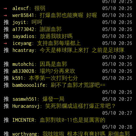
→ 
alexcf
: 很弱
→ 
wer85841
: 打爆血郭也能爽喔 好喔
推 
joyit
: 呵呵
推 
a1773042
: 謝謝血郭
推 
sayadios
: 放過我吱好嗎
→ 
iceyang
: 支持血郭每場都上
推 
hcastray
: 今天是棒球隊上來打 之前是足球隊
推 
mutohchi
: 因爲是血郭
推 
a8330028
: 場均7分再來吹
推 
k591
: 本季第一次打到七分
推 
bamboooolife
: 刷不了血郭才荒謬吧==
推 
sasmwh561
: 爆發一局
推 
Huracansvj
: 笑死郭爛成這樣打爆正常吧？
推 
IMCENTER
: 血郭對吱0-11也是挺厲害的
推 
worthyang
: 我吱吱啦 根本沒有爽好嗎 刷個血郭 