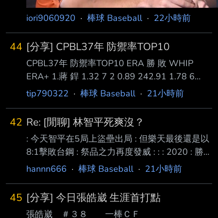
iori9060920
·
棒球 Baseball
·
22小時前
44
[分享] CPBL37年 防禦率TOP10
CPBL37年 防禦率TOP10 ERA 勝 敗 WHIP
ERA+ 1.蔣 銲 1.32 7 2 0.89 242.91 1.78 6
0.99 179.31 1.82 8 5 1.01 175.16 1.88 5 4
tip790322
·
棒球 Baseball
·
21小時前
0.95 169.64 5.梅賽鍶 2.04 9 3 1.08 156.86 6.
鋼 龍 2.14 5 7 1.11 149.78 7.鈴木駿輔 2.14 8
42
Re: [閒聊] 林智平死爽沒？
4 1.10 149.35 8.李東洺 2.33 10 2 1.18 137.18
: 今天智平在5局上盜壘出局 : 但樂天最後還是以
9.摩爾曼* 2.70 5 6 1.22 1
8:1擊敗台鋼 : 祭品之力再度發威 : : : 2020 : 勝
05/12 吱17:10喵 死壘上時14:9 : 負 07/01 吱0
hannn666
·
棒球 Baseball
·
21小時前
:20爪 死壘上時0 :20 : 勝 07/14 吱5 : 1邦 死壘
上時1 :0 : 勝 08/05 吱4 : 3邦 死壘上時2 :3 : 勝
45
[分享] 今日張皓崴 生涯首打點
08/06 吱8 : 3邦 死壘上時0 :0 和8 :2 : 勝 08/07
張皓崴 ＃３８ 一棒ＣＦ
吱4 : 1爪 死壘上時0 :1 : 勝 08/30 吱7 : 4喵 死