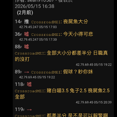
容不佳，自己也有守備上的失誤， 今總教練葉君
璋罕見說出重話。 郭郁政在第4局讓張皓崴打出
內野滾地球，結果他接球失誤，被對上攻佔上壘
包，隨後就被 陳傑憲轟2分砲。第5局再讓張皓崴
打出一壘方向內野滾地球，他沒有及時補位，結
果形成內 野安打，之後又發生投手犯規，這局獅
隊一口氣得3分。 「就是這樣啦，