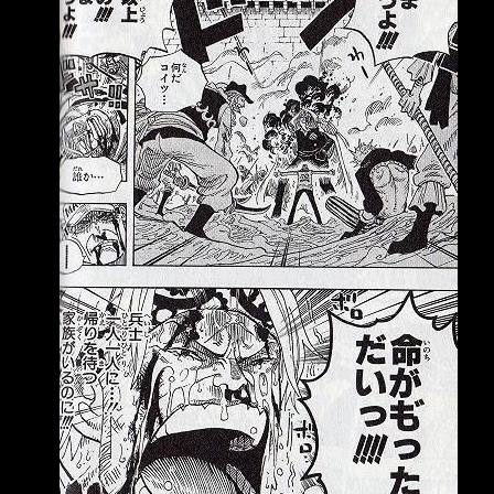
資仁接任。《週刊文春》近日刊出多名匿名國手
爆料，直指井端執 教期間最大的問題在於「溝
通不足」，不僅指揮系統混亂，輸給委內瑞拉
後，休息室更一 度爆發衝突，甚至有球員當場
怒喊「不要再說了！」，最終日本武士隊就在低
迷氣氛中解 散。 《週刊文春》訪問4名參與本屆
WBC的日本隊球員，多人將矛頭指向