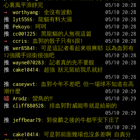
心裏風平浪靜完
→ 
worthyang
: 全沒有波動
推 
lyt5566
: 龍貓有料大濕
推 
Pekoyo
: 呵呵
推 
cc001225
: 黑龍貓的人無視這篇
→ 
ccris
: 血郭的骰子只有6跟1
推 
wer85841
: 可是這記者看起來很爽耶 以為血郭有
12強國手頭銜很強吧
推 
wayne070283
: 記者真的先不要餒
推 
cake10414
: 超強 狀元留給我爪就好
推 
caseywvt
: 血郭今年不差吧 但一場球不知道在高
潮什麼
噓 
Arodz
: 蠻鳥的‼
推 
cliff880528
: 排血郭對威能帝就是給刷的
推 
jeffbear79
: 郭俊麟之後的牛都平安下庄了
→ 
cake10414
: 可是郭前面幾場也沒多差啊 自責分