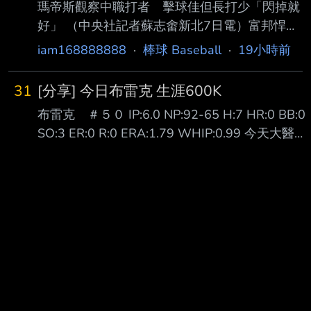
瑪帝斯觀察中職打者 擊球佳但長打少「閃掉就
好」 （中央社記者蘇志畬新北7日電）富邦悍將
隊新洋投瑪帝斯帶著在二軍投出最快151公里的
iam168888888
·
棒球 Baseball
·
19小時前
球速，準備好明天一軍登板先發，他觀察中華職
棒打者的擊球能力好，但長打者較少，「 閃掉
31
[分享] 今日布雷克 生涯600K
他就好。」 瑪帝斯（Quinton Martinez）現身新
布雷克 ＃５０ IP:6.0 NP:92-65 H:7 HR:0 BB:0
莊棒球場，備戰明天先發工作，今天接受媒體聯
SO:3 ER:0 R:0 ERA:1.79 WHIP:0.99 今天大醫生
訪時 表示，很期待能夠與這裡最好的打者對
布雷克 對富邦三連戰的首場登板先發 開局隊友就
決，但能做的還是一球一球去投，「掌握我能掌
給他兩分的支援 二上又再給大醫生兩分 握有四分
握 的事」。 瑪帝斯在二軍出賽2場，都有投到
領先的大醫生也是投得虎虎生風 雖然被敲出了七
150公里以上。他表示，自己從高中開始就是以
支安打 但也都沉穩地化解了危機 總共吃了六局無
強化速球 為目標，隨著
四壞無失分 終場就以4:0拿下本季第四勝 也完成
防禦率從1.89再下降到1.79 看來昨天跳的問天舞
跟死亡筆記本有用(x --