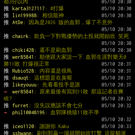
都3分以內
推 
karta3127117
: #打爆
推 
lin199988
: 相信龍神
推 
AtDe
: 因為是2026 版的血郭，爆了不意外
推 
chairk
: 欺負一下對戰優勢的土投就開始吹 笑死
推 
chiki428
: 還不是刷血郭
推 
wer85841
: 順便跟大家說一下 血郭生涯對樂天0
勝11敗 打爆很正常
推 
Rubio528
: 內容還是很鳥
推 
dsauqt
: 這標題是在臭喔
推 
likeyouuu
: 先看看投手是誰
→ 
wer85841
: 原來最後有寫到11敗 那這記者在爽
啥?
推 
furret
: 沒失誤應該不會七分
→ 
phil10048196
: 血郭隊桃猿11敗不準
推 
iceo1120
: 謝謝你 Kaku
推 
sshwann
: 刷到郭贏一場就開始吹打擊 這龍貓派