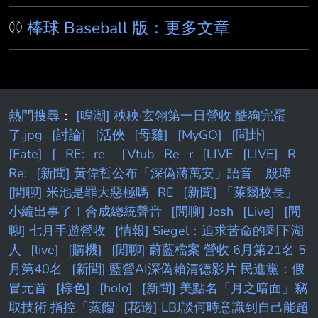
Ohtani's pitching.
⚾
棒球 Baseball 版：更多文章
https://x.com/i/status/2085429195300094254
「不知為何，WAR 高估了中外野手的
熱門搜尋
：
[鳴潮] 秧秧·玄翎第一日營收 酷狗完蛋
了.jpg
[討論]
[活俠
[母雞]
[MyGO]
[問卦]
[Fate]
[
RE:
re
［Vtub
Re
r
[LIVE
[LIVE]
R
Re:
[新聞] 黃偉哲公布「深偽蔣萬安」語音 殷瑋
[閒聊] 米池是罪大惡極嗎
RE
[新聞] 「萊爾校長」
小編出事了！合成總統聲音
[閒聊] Josh
[Live]
[閒
聊] 七月手遊營收
[情報] Siegel：追求苦命的剩下湖
人
[live]
[購機]
[閒聊] 蔚藍檔案 營收 6月第21名 5
月第40名
[新聞] 藍營AI深偽賴清德影片 民進黨：假
冒元首
[棕色]
[holo]
[新聞] 美點名「月之暗面」竊
取技術 指控「蒸餾
[花邊] LBJ談何時意識到自己能超