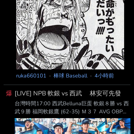
ruka660101
·
棒球 Baseball
·
4小時前
爆
[LIVE] NPB 軟銀 vs 西武 林安可先發
台灣時間17:00 西武Belluna巨蛋 軟銀８勝 vs 西
武９勝 福岡軟銀鷹 (62-35) Ｍ３７ AVG OBP
SLG OPS HR RBI PA １. 正木智也 (R) 1B .282
.382 .519 .900 16 40 283 ２. 周東佑京 (L) CF