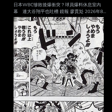
Ｃ Ｂ Ｃ Ｃ Ｃ Ｂ Ａ Ｂ Ｂ Ｂ 15:00 第3試合 立
日本WBC慘敗後爆衝突？球員爆料休息室內
命館宇治(京都) 3 －
幕 連大谷翔平也吐槽 鏡報 廖貫彣 2026年8月
7日週五 下午1:20 2026年世界棒球經典賽
（WBC）日本隊止步8強，寫下隊史最差成績
後，井端弘和也卸下監 督職務，之後將由井口
資仁接任。《週刊文春》近日刊出多名匿名國手
爆料，直指井端執 教期間最大的問題在於「溝
通不足」，不僅指揮系統混亂，輸給委內瑞拉
後，休息室更一 度爆發衝突，甚至有球員當場
怒喊「不要再說了！」，最終日本武士隊就在低
迷氣氛中解 散。 《週刊文春》訪問4名參與本屆
WBC的日本隊球員，多人將矛頭指向