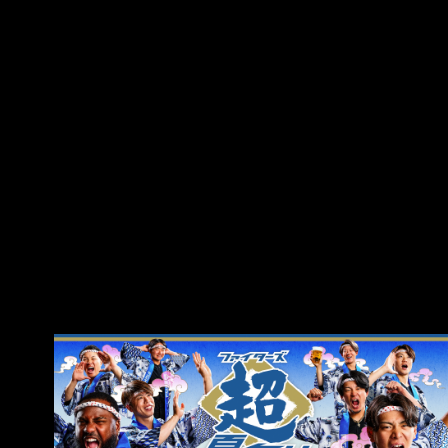
介 (L) CF .280 .363 .418 .781 9 34 406 ４.
Carson McCusker (R) LF .268 .344