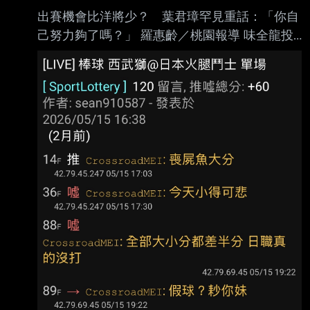
上，對他來說有點艱難，這是他被割愛的原因。
出賽機會比洋將少？ 葉君璋罕見重話：「你自
阿部雄大今年在一軍出賽10場，戰績3勝5敗，
己努力夠了嗎？」 羅惠齡／桃園報導 味全龍投
防禦率4.44，後藤光尊表示，個人是希望他可
手郭郁政昨在天母主場對統一獅先發，這是他相
以先在二軍持續出賽，這部分還會跟林桑（林威
隔2個月再於一軍登板，不過只投4 .2局狂失6
助）跟阿部確認想法、溝通，希望他能在二 軍
分、其中5分自責分，吞下敗投。他不但投球內
出賽儲備他的體力。 https://
容不佳，自己也有守備上的失誤， 今總教練葉
君璋罕見說出重話。 郭郁政在第4局讓張皓崴打
出內野滾地球，結果他接球失誤，被對上攻佔上
壘包，隨後就被 陳傑憲轟2分砲。第5局再讓張
皓崴打出一壘方向內野滾地球，他沒有及時補
位，結果形成內 野安打，之後又發生投手犯
規，這局獅隊一口氣得3分。 「就是這樣啦，