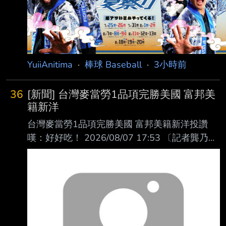
YuiiAnitima
·
棒球 Baseball
·
3小時前
36
[新聞] 台灣麥當勞1品項完勝美國 富邦美
籍新洋
台灣麥當勞1品項完勝美國 富邦美籍新洋投讚
嘆：好好吃！ 2026/08/07 17:53 〔記者龔乃玠
／新北報導〕富邦悍將總教練後藤光尊今天明
言，洋投瑪帝斯明天上一軍迎 接初登板，確定
將註銷阿部雄大。對首度到海外打球的瑪帝斯來
說，對台灣的麥當勞印象 深刻，直呼漢堡比美
國的更好吃。 瑪帝斯在二軍投2場，戰績0勝0
敗，投5.2局有高達7次四死球，但防禦率僅