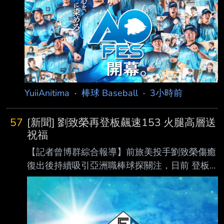
.278 .348 .351 .699 1 26 395 ３. 近藤健介 (L)
LF .310 .425 .588 1.013 23 82 409 ４. 栗原陵
矢 (L) 3B .253 .342 .552 .894 30 78
YuiiAnitima
·
棒球 Baseball
·
3小時前
57
[新聞] 劉致榮再登板飆速153 火腿高層送
祝福
【記者曾博群綜合報導】前旅美投手劉致榮傷癒
復出後持續吸引亞洲職棒球探關注，日前 登板
時便有日、韓職多支球隊派員到場觀察，據了解
昨日再度登板，根據現場球探測速， 劉致榮最
快球速達153公里，展現復健後逐步找回球威的
跡象。 劉致榮目前隨著亞運培訓隊移訓，據了