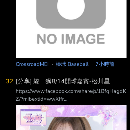
、村上頌樹、宮崎敏郎、上澤直之等人都還要高
完全是日職球隊門面等級的球星才有的薪水 ----
Sent from BePTT on my Google Pixel 7 --
CrossroadMEI
·
棒球 Baseball
·
7小時前
32
[分享] 統一獅8/14開球嘉賓-松川星
https://www.facebook.com/share/p/1BfqHagdK
Z/?mibextid=wwXIfr
https://i.mopix.cc/EkgTXX.jpg 日本以女演員及
模特兒身分活躍的松川星（Akari Matsukawa）
將於 8/14(五) 蒞臨台南 亞太成棒主球場擔任賽