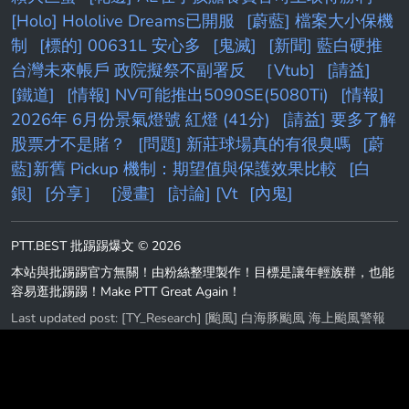
[Holo] Hololive Dreams已開服
[蔚藍] 檔案大小保機
制
[標的] 00631L 安心多
[鬼滅]
[新聞] 藍白硬推
台灣未來帳戶 政院擬祭不副署反
［Vtub]
[請益]
[鐵道]
[情報] NV可能推出5090SE(5080Ti)
[情報]
2026年 6月份景氣燈號 紅燈 (41分)
[請益] 要多了解
股票才不是賭？
[問題] 新莊球場真的有很臭嗎
[蔚
藍]新舊 Pickup 機制：期望值與保護效果比較
[白
銀]
[分享］
[漫畫]
[討論] [Vt
[內鬼]
PTT.BEST 批踢踢爆文 © 2026
本站與批踢踢官方無關！由粉絲整理製作！目標是讓年輕族群，也能
容易逛批踢踢！Make PTT Great Again！
Last updated post:
[TY_Research] [颱風] 白海豚颱風 海上颱風警報
第2報
Last updated at: 2026-08-07 19:57:44