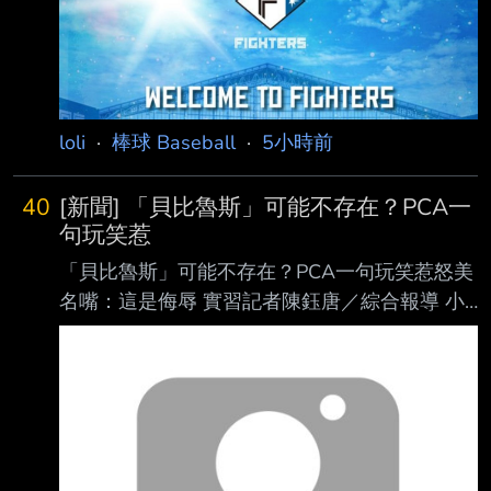
解，近期到場且持續關注的日職球隊包括阪神
虎、 日本火腿鬥士及東北樂天金鷲以及養樂
多；韓職則有樂天巨人等球隊派員到場，顯示劉
致 榮的復出進 度備受亞洲職棒關注。 其中，日
本火腿球團高層岩本賢一表示，球隊確實有在觀
loli
·
棒球 Baseball
·
5小時前
察劉致榮，但劉致榮目前才剛完 成復健，球隊
一路
40
[新聞] 「貝比魯斯」可能不存在？PCA一
句玩笑惹
「貝比魯斯」可能不存在？PCA一句玩笑惹怒美
名嘴：這是侮辱 實習記者陳鈺唐／綜合報導 小
熊明星外野手「PCA」阿姆斯壯（Pete Crow-
Armstrong）近日因一段發言掀起討論，他在 節
目中被提及「棒球之神」貝比魯斯（Babe
Ruth）可能根本不存在的荒謬陰謀論時，不但
沒有立即否認，還以玩笑口吻回應「也許」、
「有可能」，這番話也惹怒美國知名體育名嘴