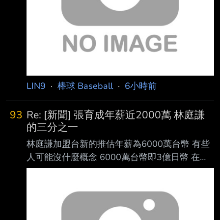
魯索（Christopher Russo），痛批他的言論是
對傳奇球星的侮辱。 阿姆斯壯日前登上卡瓦拉
里（Kristin Cavallari）主持的P
LIN9
·
棒球 Baseball
·
6小時前
93
Re: [新聞] 張育成年薪近2000萬 林庭謙
的三分之一
林庭謙加盟台新的推估年薪為6000萬台幣 有些
人可能沒什麼概念 6000萬台幣即3億日幣 在棒
球界第二大聯盟日本職棒 可以並列第13名
https://i.verb.tw/Q33erT5Z.jpg 跟巨人隊坂本勇
人、西武隊源田壯亮、橫濱隊東克樹同等級 比
日職知名球星 如牧秀悟、才木浩人、高橋光成