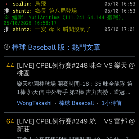
→ 
sealin
: 鳥飛
推 
shintz
: 鄉長 第八局登場
※ 編輯: YuiiAnitima (111.241.64.144 臺灣), 
推 
shintz
: 一安 dp k 瞬間沒氣了
⚾
棒球 Baseball 版：熱門文章
44
[LIVE] CPBL例行賽#248 味全 VS 樂天 @
桃園
樂天桃園棒球場 開賽時間-18：35 味全龍隊 第
1棒 郭天信 中外野手 第2棒 吉力吉撈．鞏冠 指
定打擊 第3棒 朱育賢 一壘手 第4棒 劉基鴻 三壘
WongTakashi
·
棒球 Baseball
·
1小時前
手 第5棒 李凱威 二壘手 第6棒 張政禹 游擊手 第
7棒 張祐嘉 右外野手 第8棒 蔣少宏 捕手 第9棒
64
[LIVE] CPBL例行賽#249 統一 VS 富邦 @
陳子豪 左外野手 先發投手 鋼龍 樂天桃猿隊 第1
新莊
棒 陳晨威 右外野手 第2棒 林政華 中外野手 第3