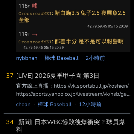
nybbnan
·
棒球 Baseball
·
2小時前
37
[LIVE] 2026夏季甲子園 第3日
官方線上直播：https://vk.sportsbull.jp/koshien/
https://sports.yahoo.co.jp/livestream/vk/hsb/ga
mes/live 第3日目 8月7日（金） 07:00 第1試合
choan
·
棒球 Baseball
·
12小時前
東海大甲府(山梨) 5 － 2 鶴岡東(山形) 體育報評
価 Ｃ Ｂ Ｂ Ｂ Ｂ Ｃ Ｂ Ｂ Ｃ Ｂ 12:30 第2試合
34
[新聞] 日本WBC慘敗後爆衝突？球員爆
八幡商(滋賀) 1 － 7 健大高崎(群馬) 體育報評価
料