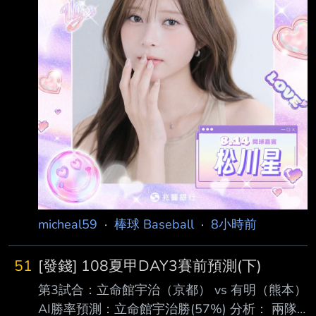
前開球嘉賓，為2026「第一次心動」女孩主題
日率先揭開序幕，開 出漂亮好球。 松川星出生
於日本神奈川縣，近年活躍於戲劇、電影、廣告
及時尚圈，不僅擔任日本知名 女性時尚雜誌
《JJ》專屬模特兒，也曾參與《地獄に
micheal59
·
棒球 Baseball
·
8小時前
51
[發錢] 108夏甲DAY3賽前預測(下)
第3試合：立命館宇治（京都） vs 有明（熊本）
AI勝率預測：立命館宇治勝(57%) 分析： 兩隊