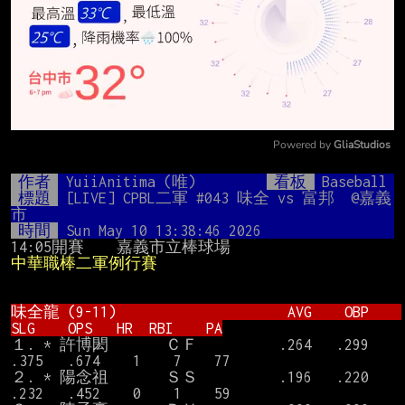
Powered by 
GliaStudios
Mute
作者
YuiiAnitima (唯)
看板
Baseball
標題
[LIVE] CPBL二軍 #043 味全 vs 富邦  @嘉義
市
時間
Sun May 10 13:38:46 2026
14:05開賽    嘉義市立棒球場                
中華職棒二軍例行賽
味全龍 (9-11)                     AVG    OBP    
SLG    OPS   HR  RBI    PA
１. * 許博閎       ＣＦ          .264   .299   
.375   .674    1    7    77

２. * 陽念祖       ＳＳ          .196   .220   
.232   .452    0    1    59
