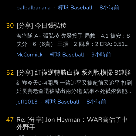
地方大會的守備都不算穩定，失誤可能成為這場
balbalbanana
·
棒球 Baseball
·
8小時前
最大變數。立命館宇治的優勢主要在 打線爆發
力較強，即使落後也有快速追回比分的能力；有
30
[分享] 今日張弘稜
明則是韌性較佳，打接近比分的 能力不錯。整
海盜隊 A+ 張弘稜 先發投手 局數：4.1 被安：8
體差距很小，我僅小幅看好火力較強的立命館宇
失分：6（6責） 三振：2 四壞：2 ERA: 9.51
治。 我預測：立命館宇治勝(60%) 分析： 立命
Whip: 2 NP:78 今天還是一樣炸，有被開砲。揮
館宇治與有明都是在地方大會裡面失誤非常多的
McCormick
·
棒球 Baseball
·
9小時前
空率只有16.1%不含擦棒被捕只有5%。他隊友
球隊，但有明面對強校的失誤率真的 很高呀，
也挺他讓他逃敗。 ----- Sent from JPTT on my
準決賽跟決賽合計就多達五次失誤，當然立命館
52
[分享] 紅襪逆轉勝白襪 系列戰橫掃 8連勝
Samsung SM-S9280. -- 心理學分析-富邦的需
宇治也沒有好到哪去就是了
紅襪今天0-4開局 一路追平又被超前又追平 打到
求理論 https://imgur.com/cFIWnZB --
延長賽老查還被敲出兩分砲 結果不死襪依舊能
打回來 最終在13局跟對手說再見 再次完成系列
jeff1013
·
棒球 Baseball
·
8小時前
戰橫掃並且拿下8連勝 紅襪近29戰26勝 近36戰
31勝 從美聯墊底打到只差外卡1的洋基0.5場 繼
47
Re: [分享] Jon Heyman：WAR高估了中
續北伐！ 紅襪這波的韌性真的太扯啦！
外野手
https://x.com/BNightengale/status/208557173