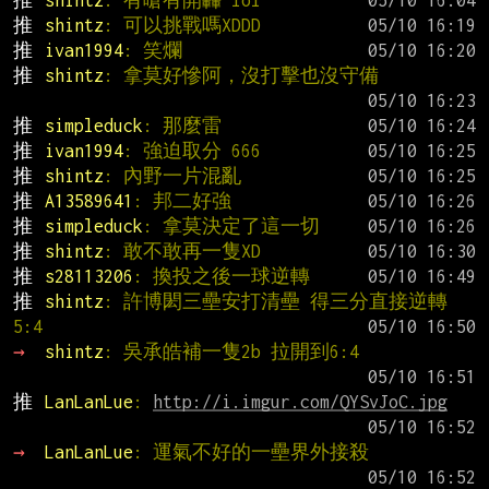
推 
shintz
: 可以挑戰嗎XDDD
推 
ivan1994
: 笑爛
推 
shintz
: 拿莫好慘阿，沒打擊也沒守備
推 
simpleduck
: 那麼雷
推 
ivan1994
: 強迫取分 666
推 
shintz
: 內野一片混亂
推 
A13589641
: 邦二好強
推 
simpleduck
: 拿莫決定了這一切
推 
shintz
: 敢不敢再一隻XD
推 
s28113206
: 換投之後一球逆轉
推 
shintz
: 許博閎三壘安打清壘 得三分直接逆轉
5:4
→ 
shintz
: 吳承皓補一隻2b 拉開到6:4
推 
LanLanLue
: 
http://i.imgur.com/QYSvJoC.jpg
→ 
LanLanLue
: 運氣不好的一壘界外接殺