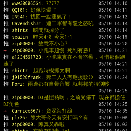
推 
www30686564
: 77777
推 
QQ101
: 好像快爆了
推 
IN941
: 找回一點運氣了！
推 
CavendishJr
: 連二軍都有龍之怒吼
推 
shintz
: 瞬間就掉分了
推 
sealin
: 昨天4-0 今天1-1
推 
zip00000
: 故意不小心?
→ 
zip00000
: 小跑車超慢 死到有勝!
推 
a1234561723
: 小跑車實在不會盜壘，可惜那個跑
速了
推 
shintz
: 起跑時機抓太爛
推 
j91526frank
: 邦二人人有應援歌(X
推 
Porz
: 兩邊都有自帶音響 就邦邦的特別吵
推 
zip00000
: DJ是愷祐啊，之前受傷了 現在都擔任
DJ角色
→ 
Currice6677
: 資深海打線
推 
pl726
: 陳大哥今天有安打嗎？有
推 
zip00000
: 陳真又轟啦
推 
shintz
: 有嗆有開轟 lol