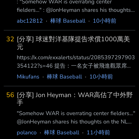
: "Somehow WAR is overrating center
0198982659 The Boston Red Sox come from
fielders..." : @JonHeyman shares his thoughts
behind five times, and beat the Chi
on the NL MVP race in regards to comparing
abc12812
·
棒球 Baseball
·
10小時前
the va : lue of Pete Crow-Armstrong's defense
to Shohei Ohtani's pitching. :
32
[分享] 球迷對洋基隊提告求償1000萬美
https://x.com/i/status/2085429195300094254
元
: 「不知為何，WA
https://x.com/exxalerts/status/2085397297903
354122?s=46 提告：一名女子被飛進觀眾席的
球棒打中後，現在向紐約洋基隊求償1,000萬美
Mikufans
·
棒球 Baseball
·
10小時前
元。 37歲的Stephanie Duluc當時坐在公司安排
的座位上，位置就在本壘後方第4排。 當時，克
56
[分享] Jon Heyman：WAR高估了中外野
里夫蘭守護者隊球員Jose Ramirez揮棒擊球，沒
手
想到球棒直接從手中飛出去，衝進 觀眾席並打
"Somehow WAR is overrating center fielders..."
中Duluc的頭部。 訴狀指出，Duluc是位於布朗
@JonHeyman shares his thoughts on the NL
克斯的SOMOS Community Care幕僚長。這一
MVP race in regards to comparing the va lue of
polanco
·
棒球 Baseball
·
11小時前
擊讓她受到創傷
Pete Crow-Armstrong's defense to Shohei