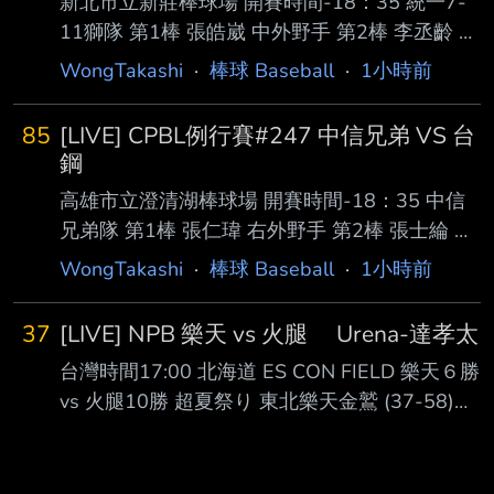
新北市立新莊棒球場 開賽時間-18：35 統一7-
棒 威 克 指定打擊 第4棒 林智平 一壘手 第5棒
11獅隊 第1棒 張皓崴 中外野手 第2棒 李丞齡 右
張趙紘 左外野手 第6棒 林子偉 二壘手 第7棒 梁
外野手 第3棒 陳傑憲 左外野手 第4棒 陳鏞基 指
WongTakashi
·
棒球 Baseball
·
1小時前
家榮 三壘手 第8棒 嚴宏鈞 捕手 第9棒
定打擊 第5棒 林子豪 一壘手 第6棒 潘傑楷 三壘
手 第7棒 陳聖平 游擊手 第8棒 張 翔 捕手 第9
85
[LIVE] CPBL例行賽#247 中信兄弟 VS 台
棒 林泓弦 二壘手 先發投手 布雷克 富邦悍將隊
鋼
第1棒 孔念恩 中外野手 第2棒 林澤彬 二壘手 第
高雄市立澄清湖棒球場 開賽時間-18：35 中信
3棒 張育成 指定打擊 第4棒 范國宸 一壘手 第5
兄弟隊 第1棒 張仁瑋 右外野手 第2棒 張士綸 三
棒 王苡丞 右外野手 第6棒 董子恩 三壘手 第7棒
壘手 第3棒 陳俊秀 一壘手 第4棒 詹子賢 左外野
WongTakashi
·
棒球 Baseball
·
1小時前
戴培峰 捕手 第8棒 高 捷 左外野手
手 第5棒 王威晨 指定打擊 第6棒 江坤宇 游擊手
第7棒 岳東華 二壘手 第8棒 高宇杰 捕手 第9棒
37
[LIVE] NPB 樂天 vs 火腿 Urena-達孝太
宋晟睿 中外野手 先發投手 勝騎士 台鋼雄鷹隊
台灣時間17:00 北海道 ES CON FIELD 樂天６勝
第1棒 王博玄 右外野手 第2棒 曾子祐 游擊手 第
vs 火腿10勝 超夏祭り 東北樂天金鷲 (37-58)
3棒 吳念庭 三壘手 第4棒 魔 鷹 指定打擊 第5
AVG OBP SLG OPS HR RBI PA １. 中島大輔 (L)
棒 陳文杰 中外野手 第6棒 王柏融 左外野手 第7
RF .264 .324 .383 .707 2 16 255 ２. 佐藤直樹
棒 宋柏翰 一壘手 第8棒 黃劼希 二壘手 第
(R) DH .268 .290 .447 .737 6 17 186 ３. 辰己涼