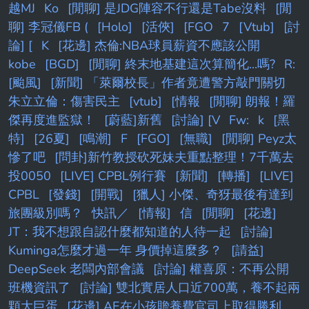
越MJ
Ko
[閒聊] 是JDG陣容不行還是Tabe沒料
[閒
聊] 李冠儀FB (
[Holo]
[活俠]
[FGO
7
[Vtub]
[討
論] [
K
[花邊] 杰倫:NBA球員薪資不應該公開
kobe
[BGD]
[閒聊] 終末地基建這次算簡化...嗎?
R:
[颱風]
[新聞] 「萊爾校長」作者竟遭警方敲門關切
朱立立倫：傷害民主
[vtub]
[情報
[閒聊] 朗報！羅
傑再度進監獄！
[蔚藍]新舊
[討論] [V
Fw:
k
[黑
特]
[26夏]
[鳴潮]
F
[FGO]
[無職]
[閒聊] Peyz太
慘了吧
[問卦]新竹教授砍死妹夫重點整理！7千萬去
投0050
[LIVE] CPBL例行賽
[新聞]
[轉播]
[LIVE]
CPBL
[發錢]
[開戰]
[獵人] 小傑、奇犽最後有達到
旅團級別嗎？
快訊／
[情報]
信
[閒聊]
[花邊]
JT：我不想跟自認什麼都知道的人待一起
[討論]
Kuminga怎麼才過一年 身價掉這麼多？
[請益]
DeepSeek 老闆內部會議
[討論] 權喜原：不再公開
班機資訊了
[討論] 雙北實居人口近700萬，養不起兩
顆大巨蛋
[花邊] AE在小孩贍養費官司上取得勝利