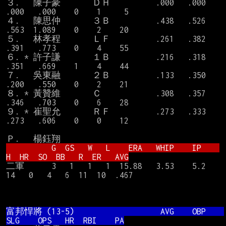
３.   陳子豪       ＤＨ          .000   .000   
.000   .000    0    1     5

４.   陳思仲       ３Ｂ          .438   .526   
.563  1.089    0    2    20

５.   林孝程       ＬＦ          .261   .382   
.391   .773    0    4    55

６. * 許子謙       １Ｂ          .216   .318   
.351   .669    1    4    44

７.   吳東融       ２Ｂ          .133   .350   
.200   .550    0    2    21

８. * 黃贊維       Ｃ            .308   .357   
.346   .703    0    6    28

９. * 崔聖允       ＲＦ          .273   .333   
.273   .606    0    0    12

          G  GS   W   L    ERA   WHIP    IP    
H  HR  SO  BB   R  ER   AVG
二軍      3   1   1   1  15.88   3.53    5.2  
14   0   4   6  11  10  .467

富邦悍將 (13-5)                   AVG    OBP    
SLG    OPS   HR  RBI    PA