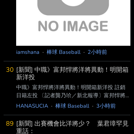
1.59，最快球 速151公里。他表示，目前感覺還
不錯，台灣天氣跟他的家鄉佛羅里達滿相似的，
「這是 我第一次到海外打球，我還滿興奮
的。」 瑪帝斯透露在二軍吃
iamshana
·
棒球 Baseball
·
2小時前
30
[新聞] 中職》富邦悍將洋將異動！明開箱
新洋投
中職》富邦悍將洋將異動！明開箱新洋投 註銷
日籍左投 〔記者龔乃玠／新北報導〕富邦悍將
總教練後藤光尊今天明言，洋投瑪帝斯明天確定
HANASUCIA
·
棒球 Baseball
·
3小時前
上一軍 迎接初登板，確定將註銷阿部雄大。 富
邦決定註銷阿部雄大，後藤光尊表示，今年是阿
89
[新聞] 出賽機會比洋將少？ 葉君璋罕見
部雄大的第一年打職棒，每週丟1場的體 能調整
重話：