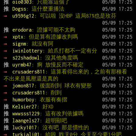
推 
oio0303
: 只能靠這個了
推 
Dogss
: 這什麼重播法
→ 
u9596g12
: 可以啦 沒HBP 這局87%也是玫芬
推 
erodora
: 證據可能不太夠
→ 
xptx
: 但是算有證據改判嗎
→ 
signm
: 就沒有阿
→ 
iwinlottery
: 給爪打都不一定有分
→ 
s22shadowl
: 沒其他角度嗎
推 
uyrmb47
: 痾 放慢反而不確定
→ 
crusaders811
: 這算看得出來的，之前有那種看
不出來是風壓還是真的
→ 
jomon817
: 後面削到 球衣有變形
→ 
crusaders811
: 削到
→ 
humorboy
: 衣服有奏摺
推 
Kelsier27
: 好XD
推 
wwwsss1229
: 這有改判依據嗎
推 
laangels27
: 超明顯吧
推 
lucky1017
: 沒有吧 那是慣性的
→ 
turkiali01
: 給啦 昨天0分 今天至少要1分吧