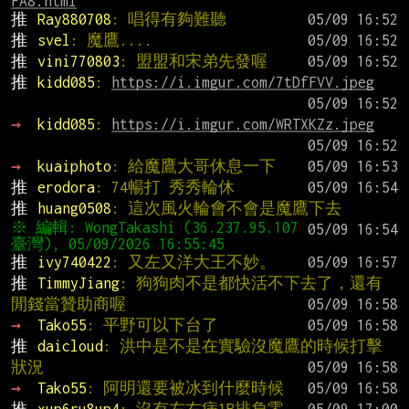
FA8.html
推 
Ray880708
: 唱得有夠難聽
推 
svel
: 魔鷹....
推 
vini770803
: 盟盟和宋弟先發喔
推 
kidd085
: 
https://i.imgur.com/7tDfFVV.jpeg
→ 
kidd085
: 
https://i.imgur.com/WRTXKZz.jpeg
→ 
kuaiphoto
: 給魔鷹大哥休息一下
推 
erodora
: 74暢打 秀秀輪休
推 
huang0508
: 這次風火輪會不會是魔鷹下去
※ 編輯: WongTakashi (36.237.95.107 
推 
ivy740422
: 又左又洋大王不妙。
推 
TimmyJiang
: 狗狗肉不是都快活不下去了，還有
閒錢當贊助商喔
→ 
Tako55
: 平野可以下台了
推 
daicloud
: 洪中是不是在實驗沒魔鷹的時候打擊
狀況
→ 
Tako55
: 阿明還要被冰到什麼時候