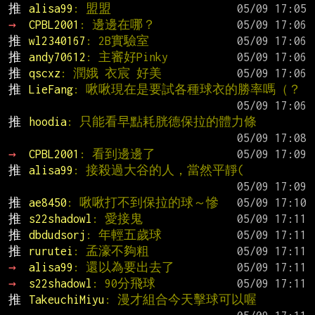
推 
alisa99
: 盟盟
→ 
CPBL2001
: 邊邊在哪？
推 
wl2340167
: 2B實驗室
推 
andy70612
: 主審好Pinky
推 
qscxz
: 潤娥 衣宸 好美
推 
LieFang
: 啾啾現在是要試各種球衣的勝率嗎（？
推 
hoodia
: 只能看早點耗胱德保拉的體力條
→ 
CPBL2001
: 看到邊邊了
推 
alisa99
: 接殺過大谷的人，當然平靜(
推 
ae8450
: 啾啾打不到保拉的球～慘
推 
s22shadowl
: 愛接鬼
推 
dbdudsorj
: 年輕五歲球
推 
rurutei
: 孟濠不夠粗
→ 
alisa99
: 還以為要出去了
→ 
s22shadowl
: 90分飛球
推 
TakeuchiMiyu
: 漫才組合今天擊球可以喔