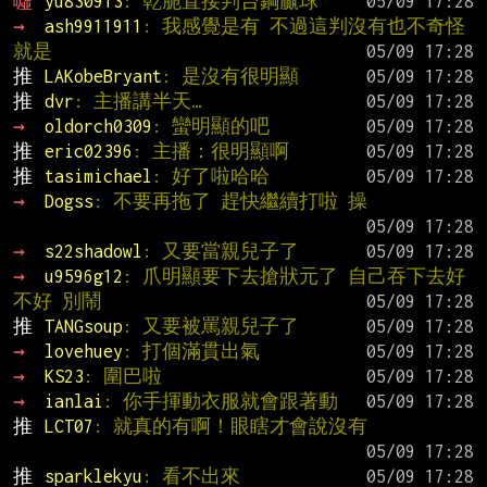
噓 
yu830913
: 乾脆直接判台鋼贏球
→ 
ash9911911
: 我感覺是有 不過這判沒有也不奇怪
就是
推 
LAKobeBryant
: 是沒有很明顯
推 
dvr
: 主播講半天…
→ 
oldorch0309
: 蠻明顯的吧
推 
eric02396
: 主播：很明顯啊
推 
tasimichael
: 好了啦哈哈
→ 
Dogss
: 不要再拖了 趕快繼續打啦 操
→ 
s22shadowl
: 又要當親兒子了
→ 
u9596g12
: 爪明顯要下去搶狀元了 自己吞下去好
不好 別鬧
推 
TANGsoup
: 又要被罵親兒子了
→ 
lovehuey
: 打個滿貫出氣
→ 
KS23
: 圍巴啦
→ 
ianlai
: 你手揮動衣服就會跟著動
推 
LCT07
: 就真的有啊！眼瞎才會說沒有
推 
sparklekyu
: 看不出來