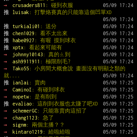
→ 
crusaders811
: 碰到衣服
推 
luisak
: 打擊烙賽真的只能靠這個凹單XD
推 
turkiali01
: 送分
推 
chen1029
: 看不太出來
推 
habe0927
: 有喔 摸到球衣
推 
xptx
: 看起來可能有
→ 
johnny10143
: 真的ㄠ到
→ 
ash9911911
: 極限削毛?
→ 
Tako55
: 小房間大概會說 畫面沒有明顯之類的
就....
推 
ianlai
: 賣肉
→ 
CaminoI
: 有碰到球衣
→ 
nopetw
: 是有削到
推 
evaliao
: 這削到衣服也太賺了吧XD
→ 
schemerGC
: 只能靠賣肉這招了
→ 
chang1123
: 急了
→ 
signm
: 兩個主播？？
→ 
kintaro1219
: 給啦給啦