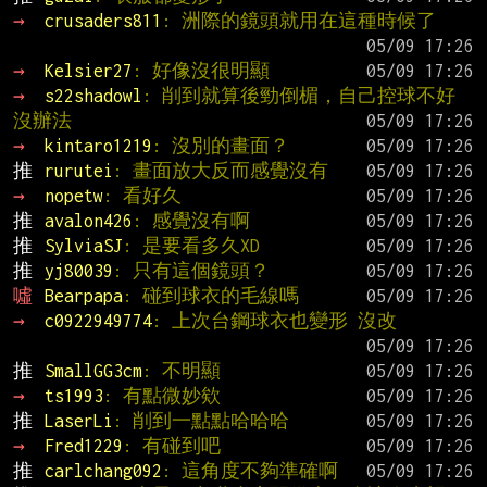
→ 
crusaders811
: 洲際的鏡頭就用在這種時候了
→ 
Kelsier27
: 好像沒很明顯
→ 
s22shadowl
: 削到就算後勁倒楣，自己控球不好
沒辦法
→ 
kintaro1219
: 沒別的畫面？
推 
rurutei
: 畫面放大反而感覺沒有
→ 
nopetw
: 看好久
推 
avalon426
: 感覺沒有啊
推 
SylviaSJ
: 是要看多久XD
推 
yj80039
: 只有這個鏡頭？
噓 
Bearpapa
: 碰到球衣的毛線嗎
→ 
c0922949774
: 上次台鋼球衣也變形 沒改
推 
SmallGG3cm
: 不明顯
→ 
ts1993
: 有點微妙欸
推 
LaserLi
: 削到一點點哈哈哈
→ 
Fred1229
: 有碰到吧
推 
carlchang092
: 這角度不夠準確啊