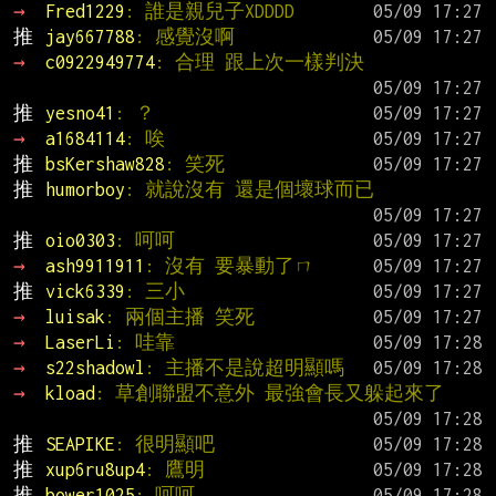
→ 
Fred1229
: 誰是親兒子XDDDD
推 
jay667788
: 感覺沒啊
→ 
c0922949774
: 合理 跟上次一樣判決
推 
yesno41
: ？
→ 
a1684114
: 唉
推 
bsKershaw828
: 笑死
推 
humorboy
: 就說沒有 還是個壞球而已
推 
oio0303
: 呵呵
→ 
ash9911911
: 沒有 要暴動了ㄇ
推 
vick6339
: 三小
→ 
luisak
: 兩個主播 笑死
→ 
LaserLi
: 哇靠
→ 
s22shadowl
: 主播不是說超明顯嗎
→ 
kload
: 草創聯盟不意外 最強會長又躲起來了
推 
SEAPIKE
: 很明顯吧
推 
xup6ru8up4
: 鷹明
推 
bower1025
: 呵呵