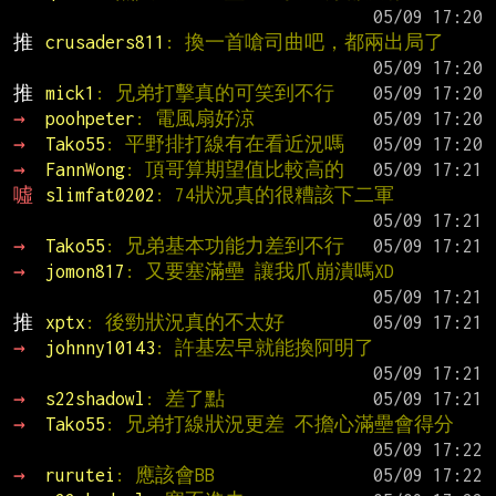
推 
crusaders811
: 換一首嗆司曲吧，都兩出局了
推 
mick1
: 兄弟打擊真的可笑到不行
→ 
poohpeter
: 電風扇好涼
→ 
Tako55
: 平野排打線有在看近況嗎
→ 
FannWong
: 頂哥算期望值比較高的
噓 
slimfat0202
: 74狀況真的很糟該下二軍
→ 
Tako55
: 兄弟基本功能力差到不行
→ 
jomon817
: 又要塞滿壘 讓我爪崩潰嗎XD
推 
xptx
: 後勁狀況真的不太好
→ 
johnny10143
: 許基宏早就能換阿明了
→ 
s22shadowl
: 差了點
→ 
Tako55
: 兄弟打線狀況更差 不擔心滿壘會得分
→ 
rurutei
: 應該會BB