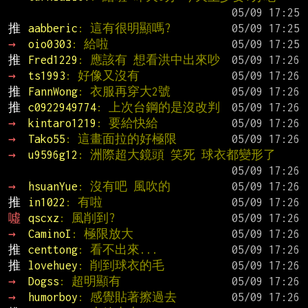
推 
aabberic
: 這有很明顯嗎?
→ 
oio0303
: 給啦
推 
Fred1229
: 應該有 想看洪中出來吵
→ 
ts1993
: 好像又沒有
推 
FannWong
: 衣服再穿大2號
推 
c0922949774
: 上次台鋼的是沒改判
→ 
kintaro1219
: 要給快給
→ 
Tako55
: 這畫面拉的好極限
→ 
u9596g12
: 洲際超大鏡頭 笑死 球衣都變形了
→ 
hsuanYue
: 沒有吧 風吹的
推 
in1022
: 有啦
噓 
qscxz
: 風削到?
→ 
CaminoI
: 極限放大
推 
centtong
: 看不出來...
推 
lovehuey
: 削到球衣的毛
→ 
Dogss
: 超明顯有
→ 
humorboy
: 感覺貼著擦過去