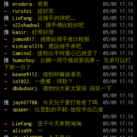
推 
erodora
: 煮粥
→ 
rurutei
: 超好笑
推 
LieFang
: 這捕手的球吧……
→ 
s22shadowl
: 捕手傳比較好吧
推 
kasir
: 好滑好滑
→ 
jomon817
: 感覺給捕手會比較順
→ 
kintaro1219
: 應該補手來吧
→ 
CaminoI
: 後勁出手時重心已經歪了
推 
humorboy
: 台鋼一局守備就要搞事～ 兄弟可以打
下第一分了
→ 
keane9112
: 後勁幹嘛搶著丟
→ 
in1022
: 一壘審：球勒？
→ 
dbdudsorj
: 後勁怕大家太緊張 搞笑一下
推 
jay667788
: 今天兒子要打爸爸了嗎
→ 
spzper
: 位置點的不錯~放投手自己搶
→ 
LieFang
: 逆子今天來勢洶洶
→ 
alisa99
: ==