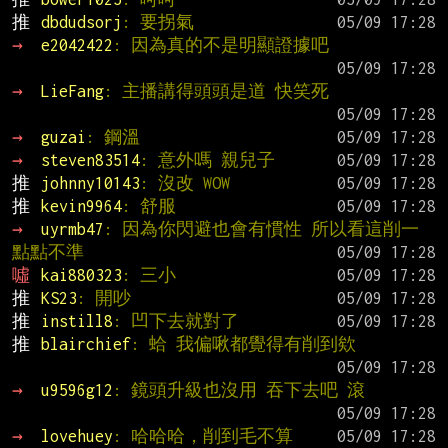
推 
dbdudsorj
: 要拐氣
→ 
e2042422
: 因為真的不是明顯證據吧
→ 
LieFang
: 主播講得頭頭是道 快笑死
→ 
guzai
: 鋼溫
→ 
steven83514
: 意外嗎 親兒子
推 
johnny10143
: 沒改 WOW
推 
kevin9964
: 舒服
→ 
uyrmb47
: 因為你閃避也會有慣性 所以看這削一
點點不準
噓 
kai880323
: 三小
推 
KS23
: 開吵
推 
instill8
: 凹下去就對了
推 
blairchief
: 蛤 我偏啾都覺得有削到欸
→ 
u9596g12
: 鏡頭升級也沒用 吞下去吧 滾
→ 
lovehuey
: 哈哈哈，削到毛不算