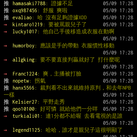
推 
hamasaki7788
: 證據不足
推 
oxq987456
: 舒服 爽啦
推 
evaliao
: 哈 沒有足夠證據XDD
→ 
kintaro1219
: 要被罵親兒子了
→ 
lucky1017
: 他自己手後移造成衣服在動啊
→ 
humorboy
: 應該是手的帶動 衣服慣性移動
→ 
allgking
: 要不要直接判贏就好了 打什麼呢
→ 
Franc1224
: 爽，主播被打臉
推 
nopetw
: 拐氣
推 
hanx5566
: 裁判看不出來就維持原判，和去年NPB
一樣
推 
Kelsier27
: 平野走秀
推 
qoo10100
: 好可憐 就給他們一分咩
→ 
turkiali01
: 連1分都不給喔 去看電視的是誰
→ 
legend1125
: 哈哈，誰才是親兒子這很明顯了