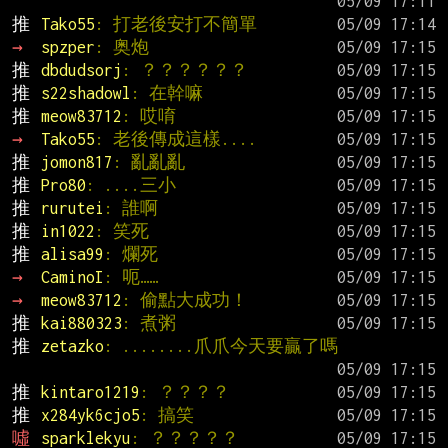
推 
Tako55
: 打老後安打不簡單
→ 
spzper
: 奥炮
推 
dbdudsorj
: ？？？？？？
推 
s22shadowl
: 在幹嘛
推 
meow83712
: 哎唷
→ 
Tako55
: 老後傳成這樣....
推 
jomon817
: 亂亂亂
推 
Pro80
: ....三小
推 
rurutei
: 誰啊
推 
in1022
: 笑死
推 
alisa99
: 爛死
→ 
CaminoI
: 呃……
→ 
meow83712
: 偷點大成功！
推 
kai880323
: 煮粥
推 
zetazko
: ........爪爪今天要贏了嗎
推 
kintaro1219
: ？？？？
推 
x284yk6cjo5
: 搞笑
噓 
sparklekyu
: ？？？？？