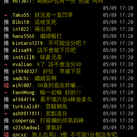
推 
n613011
: 剛剛DP也有一分 然後 呵呵
→ 
Tako55
: 狀況差一直凹單
推 
Bibi10
: 這啥笑死
推 
in1022
: 兩出局
推 
hanx5566
: 繼續暢打
推 
kintaro1219
: 不可能沒分吧？
推 
alisa99
: 該不會能下庄吧
推 
instill8
: 味豪兄基
→ 
evaliao
: K了 該不會沒分XD
推 
y19940327
: 好扯  準備下莊
推 
sadchi
: 繼續盲啊
噓 
wih1007
: 50基到底在幹嘛...
→ 
FannWong
: 輸一起輸 好的!!
推 
a1684114
: 看不懂許放4棒放多久
推 
turkiali01
: 普騷鯛魚
→ 
ash9911911
: 差點送分
推 
cooperqq
: 打最爛的排第四棒
推 
s22shadowl
: 運氣好
噓 
qscxz
: 無人出局2.3壘 不可能1分都沒有吧