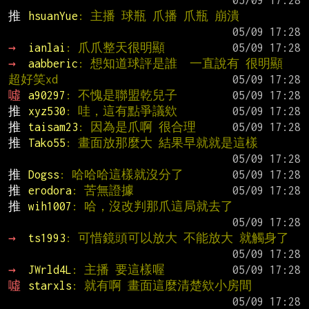
推 
hsuanYue
: 主播 球瓶 爪播 爪瓶 崩潰
→ 
ianlai
: 爪爪整天很明顯
→ 
aabberic
: 想知道球評是誰  一直說有 很明顯  
超好笑xd
噓 
a90297
: 不愧是聯盟乾兒子
推 
xyz530
: 哇，這有點爭議欸
推 
taisam23
: 因為是爪啊 很合理
推 
Tako55
: 畫面放那麼大 結果早就就是這樣
推 
Dogss
: 哈哈哈這樣就沒分了
推 
erodora
: 苦無證據
推 
wih1007
: 哈，沒改判那爪這局就去了
→ 
ts1993
: 可惜鏡頭可以放大 不能放大 就觸身了
→ 
JWrld4L
: 主播 要這樣喔
噓 
starxls
: 就有啊 畫面這麼清楚欸小房間