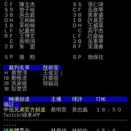
ＣＦ　陳文杰　　　　　　　ＳＳ　張仁瑋

ＳＳ　曾子祐　　　　　　　ＣＦ　岳政華

３Ｂ　吳念庭　　　　　　　３Ｂ　黃韋盛

ＤＨ　王柏融　　　　　　　１Ｂ　許基宏

１Ｂ　宋柏翰　　　　　　　ＤＨ　王威晨

ＬＦ　紀慶然　　　　　　　　Ｃ　高宇杰

ＲＦ　王博玄　　　　　　　ＬＦ　許庭綸

　Ｃ　吳明鴻　　　　　　　２Ｂ　岳東華

２Ｂ　朱　盟　　　　　　　ＲＦ　宋晟睿

ＳＰ　後　勁　　　　　　　ＳＰ  德保拉

  裁判名單　　 技術室 
Ｈ 蔡豐澤  　　王俊宏｜

1B 鄭惟丞      許榮龍

2B 吳家維      韓錫昌

3B 彭楚雲

　轉播頻道　    　主播　　球評   　TIME　      
備註  
中信兄弟官方頻道
　蔡明里　黃忠義　 １６：５０  
Twitch/緯來APP

-----------------------------------------------
緯
來
體育台
　　　  林東緯　林柏佑 　１６：５