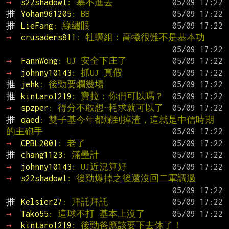
→ 
s22shadowl
: 塞不進去
推 
Yohan961205
: BB
推 
LieFang
: 綠繡眼
→ 
crusaders811
: 牡蠣組：高犧很難不是基本功
→ 
FannWong
: UJ 安全下庄了
→ 
johnny10143
: 抓UJ 真假
推 
jehk
: 後勁要爛幾場
推 
kintaro1219
: 寶拉：你們可以嗎？
→ 
spzper
: 得分不敢想~耗求就可以了
推 
qaed
: 雙子基今年都爛到掉渣，這就是中信時期
的主砲手
→ 
CPBL2001
: 老了
推 
chang1123
: 滿壘計
→ 
johnny10143
: UJ近況算好
→ 
s22shadowl
: 後勁爆掉之後還沒回二軍調過
推 
Kelsier27
: 拜託拜託
→ 
Tako55
: 這球不打 基本上沒了
→ 
kintaro1219
: 後勁爸應該要下去休了！