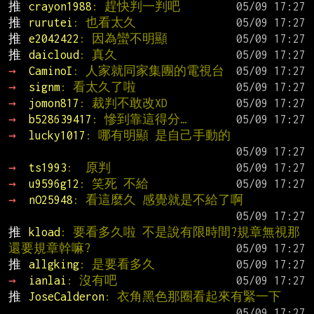
推 
crayon1988
: 趕快判一判吧
推 
rurutei
: 也看太久
推 
e2042422
: 因為蠻不明顯
推 
daicloud
: 真久
→ 
CaminoI
: 人家就同家集團的電視台
→ 
signm
: 看太久了啦
→ 
jomon817
: 裁判不敢改XD
→ 
b528639417
: 慘到靠這得分…
→ 
lucky1017
: 哪有明顯 是自己手動的
→ 
ts1993
:  原判
→ 
u9596g12
: 笑死 不給
→ 
nO25948
: 看這麼久 感覺就是不給了啊
推 
kload
: 要看多久啦 不是說有限時間?規章無視那
還要規章幹嘛?
推 
allgking
: 是要看多久
→ 
ianlai
: 沒有吧
推 
JoseCalderon
: 衣角黑色那圈看起來有緊一下