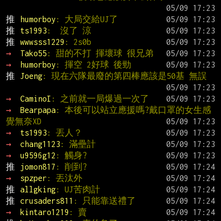
推 
humorboy
: 大局交給UJ了
推 
ts1993
:  沒了 涼
推 
wwwsss1229
: 2s0b
→ 
Tako55
: 甜的不打 揮壞球 很兄弟
→ 
humorboy
: 揮空 2好球 後勁
推 
Joeng
: 現在六隊最廢的第四棒應該是50基 無誤
→ 
CaminoI
: 之前就一局爆過一次了
→ 
Bearpapa
: 本後可以站立應援嗎?戴口罩的女生感
覺無奈XD
→ 
ts1993
: 丟人？
→ 
chang1123
: 滿壘計
→ 
u9596g12
: 觸身?
推 
jomon817
: 削到?
→ 
spzper
: 丟汰外
推 
allgking
: UJ苦肉計
推 
crusaders811
: 只能靠送禮了
→ 
kintaro1219
: 賣