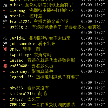
推 
pibox
: 竟然可以看到球上面有字
→ 
LieFang
: 滿期待主播被打臉的XD
推 
starlkj
: 控球差
推 
Franc1224
: 主播內褲穿黃色逆
→ 
u9596g12
: 有鏡頭就要判了 是要看多久 看爽沒
推 
JWrld4L
: 很明顯嗎 看不太出來
推 
johnsonmika
: 看不出來
噓 
DM16
: 雙手一攤
→ 
twpeiling
: 衣角有動
→ 
luisak
: 看很久就是代表很難判斷
噓 
zx850408
: 要看多久啦
→ 
lovehuey
: 影像真清楚
→ 
legend1125
: 這樣還叫識象？有趣了
→ 
shy668
: 看起來沒有
→ 
kintaro1219
: 削毛
→ 
in1022
: 太久了
→ 
CPBL2001
: 一直在看吳明鴻的眼睛