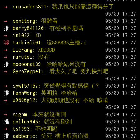
→ 
crusaders811
: 我爪也只能靠這種得分了
→ 
centtong
: 很難看
推 
barry841120
: 有碰到不是嗎
→ 
in1022
: XD
噓 
turkiali01
: 沒888888主播zz
→ 
LieFang
: XDDDDD
→ 
rurutei
: 沒有
推 
moooonai39
: 哈哈哈結果沒有
→ 
GyroZeppeli
: 看太久了吧 要判快判吧
→ 
syw157157
: 突然覺得有點感傷（？
推 
FannWong
: 英明拉 哈哈哈
→ 
u9596g12
: 大顆鏡頭也沒有 不給 嘻嘻
→ 
signm
: 本來就沒有阿
推 
pollux945
: 就沒有碰到
→ 
ts1993
: 不夠明顯
推 
aabberic
: 笑死 樓上爪寶崩潰