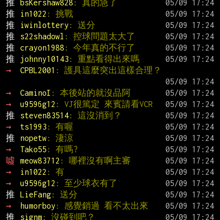
推 
bsKershaw828
: 真的急了
推 
in1022
: 挑戰
推 
iwinlottery
: 送分
推 
s22shadowl
: 控球問題太大了
推 
crayon1988
: 今年真的不行了
推 
johnny10143
: 重點看得出來嗎
→ 
CPBL2001
: 護具這麼突出這樣合理？
→ 
CaminoI
: 本後站的就沒品阿
→ 
u9596g12
: VJ很篤定 來賓請看VCR
推 
steven83514
: 這沒消到？
→ 
ts1993
: 有喔
推 
nopetw
: 淒涼
→ 
Tako55
: 有嗎?
噓 
meow83712
: 哪裡沒有啊主審
→ 
in1022
: 有
→ 
u9596g12
: 至少球衣有了
推 
LieFang
: 送分
→ 
humorboy
: 感覺銷過 看不太出來
推 
signm
: 沒碰到吧？