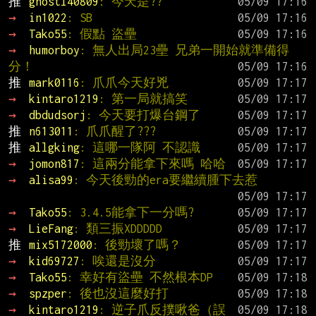
推 
ghostl40809
: 今天是??
→ 
in1022
: SB
→ 
Tako55
: 假點 盜壘
→ 
humorboy
: 無人出局23壘 兄弟一開始就準備得
分！
推 
mark0116
: 爪爪今天好兇
→ 
kintaro1219
: 第一局就搞笑
→ 
dbdudsorj
: 今天要打爆台鋼了
推 
n613011
: 爪爪醒了???
推 
allgking
: 這哪一隊阿 不認識
→ 
jomon817
: 這兩分能拿下來嗎 哈哈
→ 
alisa99
: 今天後勁的era要繼續腫下去惹
→ 
Tako55
: 3.4.5能拿下一分嗎?
→ 
LieFang
: 類三振XDDDDD
推 
mix5172000
: 後勁壞了嗎？
→ 
kid69727
: 唉還是沒分
→ 
Tako55
: 幸好有盜壘 不然根本DP
→ 
spzper
: 後也沒這麼好打
→ 
kintaro1219
: 逆子爪反撲啾爸（誤