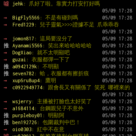
噓 
jehk
: 爪好了啦。靠實力打安打好嗎
→ 
BigFly5566
: 不是有碰到嗎
→ 
Fred1229
: 兒子靈氣>>>>證據不足 爪乖乖吞
→ 
jomon817
: 這局要沒分了
推 
Ayanami5566
: 笑出來哈哈哈哈哈
→ 
DogXiao
: 就不太明顯吧
→ 
guzai
: 衣服都彈一下了
推 
a0942129k
: 不明顯
推 
seven782
: 蛤，衣服都有擦折痕
→ 
xup6ru8up4
: 鷹明
→ 
c0922949774
: 跟會長又有關係了 笑死 哪裡來的
→ 
wsjerry
: 主播被打臉也太好笑了
→ 
a1684114
: 台鋼親兒子不意外
推 
purpleboy01
: 明顯阿
推 
ben192726
: 包圍裁判中巴！
→ 
oio0303
: 紅中不在意