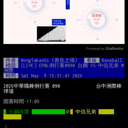
Powered by 
GliaStudios
Mute
作者
WongTakashi (善良之喵)
看板
Baseball
標題
[LIVE] CPBL例行賽#090 台鋼 VS 中信兄弟 @
洲際
時間
Sat May  9 16:51:41 2026
2026中華職棒例行賽 090　   　    　 台中洲際棒
球場
開賽時間-17:05

台鋼雄鷹
＠
中信兄弟
｜
