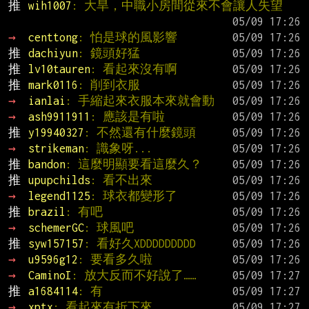
推 
wih1007
: 大旱，中職小房間從來不會讓人失望
→ 
centtong
: 怕是球的風影響
推 
dachiyun
: 鏡頭好猛
推 
lv10tauren
: 看起來沒有啊
推 
mark0116
: 削到衣服
→ 
ianlai
: 手縮起來衣服本來就會動
→ 
ash9911911
: 應該是有啦
推 
y19940327
: 不然還有什麼鏡頭
→ 
strikeman
: 識象呀...
推 
bandon
: 這麼明顯要看這麼久？
推 
upupchilds
: 看不出來
→ 
legend1125
: 球衣都變形了
推 
brazil
: 有吧
→ 
schemerGC
: 球風吧
推 
syw157157
: 看好久XDDDDDDDDD
→ 
u9596g12
: 要看多久啦
→ 
CaminoI
: 放大反而不好說了……
推 
a1684114
: 有
→ 
xptx
: 看起來有折下來