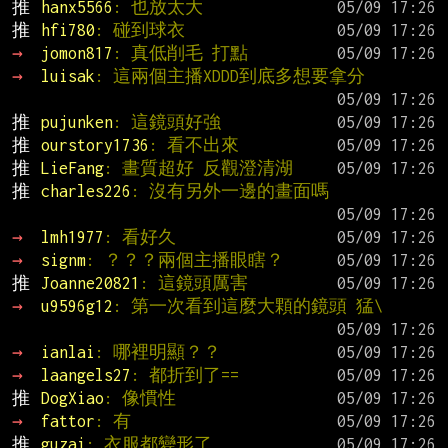
推 
hanx5566
: 也放太大
推 
hfi780
: 碰到球衣
→ 
jomon817
: 真低削毛 打點
→ 
luisak
: 這兩個主播XDDD到底多想要拿分
推 
pujunken
: 這鏡頭好強
推 
ourstory1736
: 看不出來
推 
LieFang
: 畫質超好 反觀澄清湖
推 
charles226
: 沒有另外一邊的畫面嗎
→ 
lmh1977
: 看好久
→ 
signm
: ？？？兩個主播眼瞎？
推 
Joanne20821
: 這鏡頭厲害
→ 
u9596g12
: 第一次看到這麼大顆的鏡頭 猛\
→ 
ianlai
: 哪裡明顯？？
→ 
laangels27
: 都折到了==
推 
DogXiao
: 像慣性
→ 
fattor
: 有
推 
guzai
: 衣服都變形了