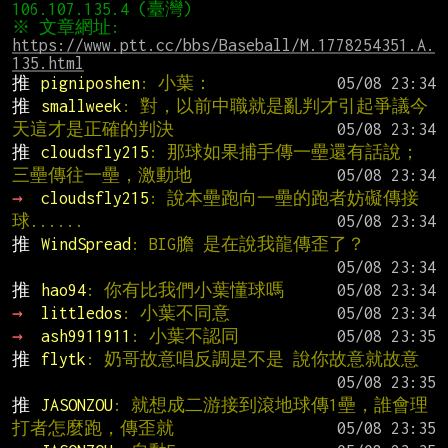
※ 文章網址: 
https://www.ptt.cc/bbs/Baseball/M.1778254351.A.
135.html
推 
pigniposhen
: 小葉：
推 
smallweek
: 對，以前中職就是亂判才引起爭議今
天這才是正確的判決
推 
cloudsfly215
: 那球如果捕手傳一壘還有話說；
三壘傳往一壘，激動地
→ 
cloudsfly215
: 說本壘跑向一壘的跑者妨礙傳接
球......
推 
WindSpread
: BIG膽 是在說我龍傳歪了？
推 
hao94
: 你有比我們小葉懂球嗎
→ 
littledos
: 小葉不同意
→ 
ash9911911
: 小葉不認同
推 
flytk
: 奶哥故意唱反調是不是 說你故意就故意
推 
JASONZOU
: 就想成二游接到滾地球傳1壘，誰會理
打者怎麼跑，傳歪就