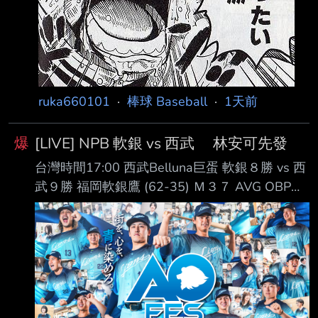
ruka660101
·
棒球 Baseball
·
1天前
爆
[LIVE] NPB 軟銀 vs 西武 林安可先發
台灣時間17:00 西武Belluna巨蛋 軟銀８勝 vs 西
武９勝 福岡軟銀鷹 (62-35) Ｍ３７ AVG OBP
SLG OPS HR RBI PA １. 正木智也 (R) 1B .282
.382 .519 .900 16 40 283 ２. 周東佑京 (L) CF
.278 .348 .351 .699 1 26 395 ３. 近藤健介 (L)
LF .310 .425 .588 1.013 23 82 409 ４. 栗原陵
矢 (L) 3B .253 .342 .552 .894 30 78