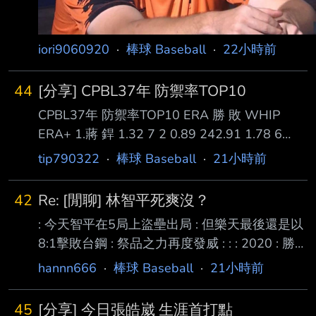
iori9060920
·
棒球 Baseball
·
22小時前
44
[分享] CPBL37年 防禦率TOP10
CPBL37年 防禦率TOP10 ERA 勝 敗 WHIP
ERA+ 1.蔣 銲 1.32 7 2 0.89 242.91 1.78 6
0.99 179.31 1.82 8 5 1.01 175.16 1.88 5 4
tip790322
·
棒球 Baseball
·
21小時前
0.95 169.64 5.梅賽鍶 2.04 9 3 1.08 156.86 6.
鋼 龍 2.14 5 7 1.11 149.78 7.鈴木駿輔 2.14 8
42
Re: [閒聊] 林智平死爽沒？
4 1.10 149.35 8.李東洺 2.33 10 2 1.18 137.18
: 今天智平在5局上盜壘出局 : 但樂天最後還是以
9.摩爾曼* 2.70 5 6 1.22 1
8:1擊敗台鋼 : 祭品之力再度發威 : : : 2020 : 勝
05/12 吱17:10喵 死壘上時14:9 : 負 07/01 吱0
hannn666
·
棒球 Baseball
·
21小時前
:20爪 死壘上時0 :20 : 勝 07/14 吱5 : 1邦 死壘
上時1 :0 : 勝 08/05 吱4 : 3邦 死壘上時2 :3 : 勝
45
[分享] 今日張皓崴 生涯首打點