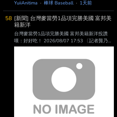
YuiiAnitima
·
棒球 Baseball
·
1天前
58
[新聞] 台灣麥當勞1品項完勝美國 富邦美
籍新洋
台灣麥當勞1品項完勝美國 富邦美籍新洋投讚
嘆：好好吃！ 2026/08/07 17:53 〔記者龔乃玠
／新北報導〕富邦悍將總教練後藤光尊今天明
言，洋投瑪帝斯明天上一軍迎 接初登板，確定
將註銷阿部雄大。對首度到海外打球的瑪帝斯來
說，對台灣的麥當勞印象 深刻，直呼漢堡比美
國的更好吃。 瑪帝斯在二軍投2場，戰績0勝0
敗，投5.2局有高達7次四死球，但防禦率僅
1.59，最快球 速151公里。他表示，目前感覺還
不錯，台灣天氣跟他的家鄉佛羅里達滿相似的，
「這是 我第一次到海外打球，我還滿興奮
的。」 瑪帝斯透露在二軍吃