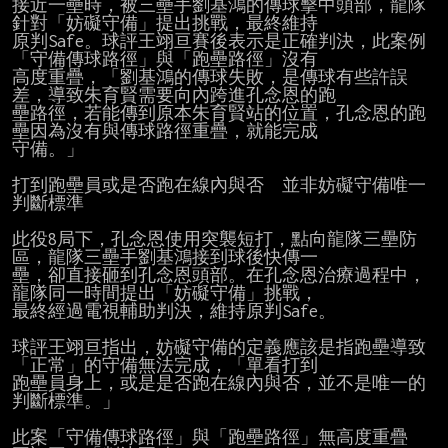
接近一壘時，被三壘手劉基鴻的傳球擊中頭部，龍隊
針對「妨礙守備」提出挑戰，最終維持

原判Safe。球評王翊亘賽後表示是正確判決，此案例
「守備傳球路徑」與「跑壘路徑」沒有

高度重疊，「劉基鴻的傳球失敗，是傳球有些許誤
差，導致朱育賢需要向內跨進孔念恩的跑

壘路徑，若能傳到原本朱育賢站的位置，孔念恩的跑
壘因為沒有與傳球路徑重疊，就能完成

守備。」

打到跑壘員或是否跑在線內與否　並非妨礙守備唯一
判斷標準

此役8局下，孔念恩使用突襲短打，點向龍隊三壘防
區，龍隊三壘手劉基鴻接到球後快傳一

壘，卻直接砸到孔念恩頭部。在孔念恩治療過程中，
龍隊同一時間提出「妨礙守備」挑戰，

最終經過電視輔助判決，維持原判Safe。

球評王翊亘指出，妨礙守備的定義應該是指跑壘導致
「正常」的守備無法完成，「單看打到

跑壘員身上，或是是否跑在線內與否，並不是唯一的
判斷標準。」

此案「守備傳球路徑」與「跑壘路徑」無高度重疊　