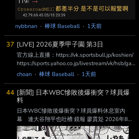
nybbnan
·
棒球 Baseball
·
1天前
37
[LIVE] 2026夏季甲子園 第3日
官方線上直播：https://vk.sportsbull.jp/koshien/
https://sports.yahoo.co.jp/livestream/vk/hsb/ga
mes/live 第3日目 8月7日（金） 07:00 第1試合
choan
·
棒球 Baseball
·
1天前
東海大甲府(山梨) 5 － 2 鶴岡東(山形) 體育報評
価 Ｃ Ｂ Ｂ Ｂ Ｂ Ｃ Ｂ Ｂ Ｃ Ｂ 12:30 第2試合
44
[新聞] 日本WBC慘敗後爆衝突？球員爆
八幡商(滋賀) 1 － 7 健大高崎(群馬) 體育報評価
料
Ｃ Ｂ Ｃ Ｃ Ｃ Ｂ Ａ Ｂ Ｂ Ｂ 15:00 第3試合 立
日本WBC慘敗後爆衝突？球員爆料休息室內
命館宇治(京都) 3 －
幕 連大谷翔平也吐槽 鏡報 廖貫彣 2026年8月
7日週五 下午1:20 2026年世界棒球經典賽
（WBC）日本隊止步8強，寫下隊史最差成績