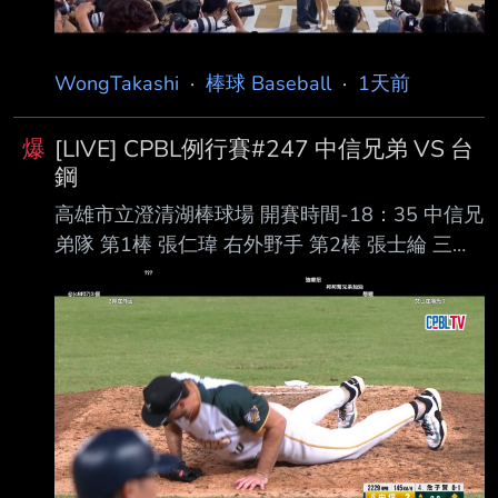
WongTakashi
·
棒球 Baseball
·
1天前
爆
[LIVE] CPBL例行賽#247 中信兄弟 VS 台
鋼
高雄市立澄清湖棒球場 開賽時間-18：35 中信兄
弟隊 第1棒 張仁瑋 右外野手 第2棒 張士綸 三壘
手 第3棒 陳俊秀 一壘手 第4棒 詹子賢 左外野手
第5棒 王威晨 指定打擊 第6棒 江坤宇 游擊手 第7
棒 岳東華 二壘手 第8棒 高宇杰 捕手 第9棒 宋晟
睿 中外野手 先發投手 勝騎士 台鋼雄鷹隊 第1棒
王博玄 右外野手 第2棒 曾子祐 游擊手 第3棒 吳
念庭 三壘手 第4棒 魔 鷹 指定打擊 第5棒 陳文
杰 中外野手 第6棒 王柏融 左外野手 第7棒 宋柏
翰 一壘手 第8棒 黃劼希 二壘手 第