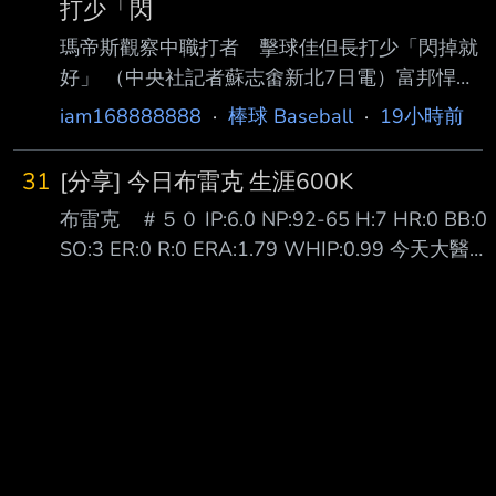
打少「閃
瑪帝斯觀察中職打者 擊球佳但長打少「閃掉就
好」 （中央社記者蘇志畬新北7日電）富邦悍將
隊新洋投瑪帝斯帶著在二軍投出最快151公里的
iam168888888
·
棒球 Baseball
·
19小時前
球速，準備好明天一軍登板先發，他觀察中華職
棒打者的擊球能力好，但長打者較少，「 閃掉
31
[分享] 今日布雷克 生涯600K
他就好。」 瑪帝斯（Quinton Martinez）現身新
布雷克 ＃５０ IP:6.0 NP:92-65 H:7 HR:0 BB:0
莊棒球場，備戰明天先發工作，今天接受媒體聯
SO:3 ER:0 R:0 ERA:1.79 WHIP:0.99 今天大醫生
訪時 表示，很期待能夠與這裡最好的打者對
布雷克 對富邦三連戰的首場登板先發 開局隊友就
決，但能做的還是一球一球去投，「掌握我能掌
給他兩分的支援 二上又再給大醫生兩分 握有四分
握 的事」。 瑪帝斯在二軍出賽2場，都有投到
領先的大醫生也是投得虎虎生風 雖然被敲出了七
150公里以上。他表示，自己從高中開始就是以
支安打 但也都沉穩地化解了危機 總共吃了六局無
強化速球 為目標，隨著
四壞無失分 終場就以4:0拿下本季第四勝 也完成
防禦率從1.89再下降到1.79 看來昨天跳的問天舞
跟死亡筆記本有用(x --