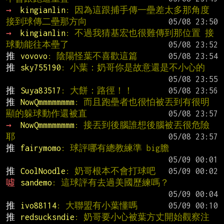
→ 
kingianlin
: 因為這跟捕手傳一壘差太多那角度 
接到球傳二壘那方向
→ 
kingianlin
: 不過我猜基宏也很難傳到那位置 接
球動能往本壘了
推 
vovovo
: 陰陽怪葉不喜歡這篇
推 
sky755190
: 小葉：奶哥你是故意還是不小心的
推 
Suya83517
: 大餅：路徑！！
推 
NowQmmmmmmmm
: 而且跑壘者也很怕被丟到有很明
顯的躲球動作還被直
→ 
NowQmmmmmmmm
: 接丟到後腦誰想後腦被丟很危險
耶
推 
fairymomo
: 球評哪有總教練準 big膽
推 
CoolNoodle
: 奶哥根本不會打球吧
噓 
sandemo
: 這球評有去過美國歷練嗎？
推 
ivo88114
: 大聯盟有小葉懂嗎
推 
redsucksndie
: 奶哥要小心被葉方丈開始觀察注