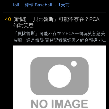
本火腿球團高層岩本賢一表示，球隊確實有在觀
loli
·
棒球 Baseball
·
1天前
察劉致榮，但劉致榮目前才剛完 成復健，球隊
一路
40
[新聞] 「貝比魯斯」可能不存在？PCA一
句玩笑惹
「貝比魯斯」可能不存在？PCA一句玩笑惹怒美
名嘴：這是侮辱 實習記者陳鈺唐／綜合報導 小
熊明星外野手「PCA」阿姆斯壯（Pete Crow-
Armstrong）近日因一段發言掀起討論，他在 節
目中被提及「棒球之神」貝比魯斯（Babe
Ruth）可能根本不存在的荒謬陰謀論時，不但
沒有立即否認，還以玩笑口吻回應「也許」、
「有可能」，這番話也惹怒美國知名體育名嘴
魯索（Christopher Russo），痛批他的言論是
對傳奇球星的侮辱。 阿姆斯壯日前登上卡瓦拉
里（Kristin Cavallari）主持的P