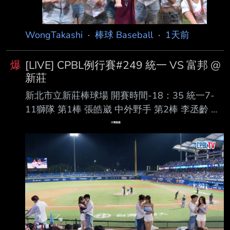
威 克 指定打擊 第4棒 林智平 一壘手 第5棒 張
趙紘 左外野手 第6棒 林子偉 二壘手 第7棒 梁家
榮 三壘手 第8棒 嚴宏鈞 捕手 第9棒
WongTakashi
·
棒球 Baseball
·
1天前
爆
[LIVE] CPBL例行賽#249 統一 VS 富邦 @
新莊
新北市立新莊棒球場 開賽時間-18：35 統一7-
11獅隊 第1棒 張皓崴 中外野手 第2棒 李丞齡 右
外野手 第3棒 陳傑憲 左外野手 第4棒 陳鏞基 指
定打擊 第5棒 林子豪 一壘手 第6棒 潘傑楷 三壘
手 第7棒 陳聖平 游擊手 第8棒 張 翔 捕手 第9
棒 林泓弦 二壘手 先發投手 布雷克 富邦悍將隊
第1棒 孔念恩 中外野手 第2棒 林澤彬 二壘手 第3
棒 張育成 指定打擊 第4棒 范國宸 一壘手 第5棒
王苡丞 右外野手 第6棒 董子恩 三壘手 第7棒 戴
培峰 捕手 第8棒 高 捷 左外野手