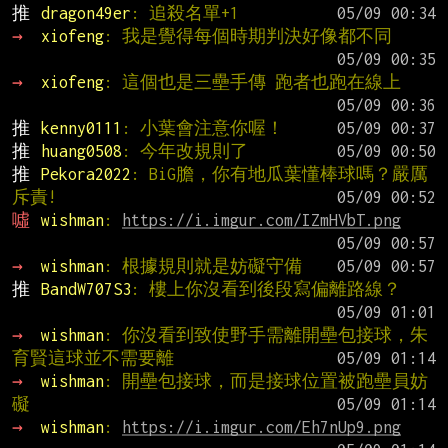
推 
dragon49er
: 追殺名單+1
→ 
xiofeng
: 我是覺得每個時期判決好像都不同
→ 
xiofeng
: 這個也是三壘手傳 跑者也跑在線上
推 
kenny0111
: 小葉會注意你喔！
推 
huang0508
: 今年改規則了
推 
Pekora2022
: BiG膽，你有地瓜葉懂棒球嗎？嚴厲
斥責!
噓 
wishman
: 
https://i.imgur.com/IZmHVbT.png
→ 
wishman
: 根據規則就是妨礙守備
推 
BandW707S3
: 樓上你沒看到後段寫偏離路線？
→ 
wishman
: 你沒看到致使野手需離開壘包接球，朱
育賢這球並不需要離
→ 
wishman
: 開壘包接球，而是接球位置被跑壘員妨
礙
→ 
wishman
: 
https://i.imgur.com/Eh7nUp9.png