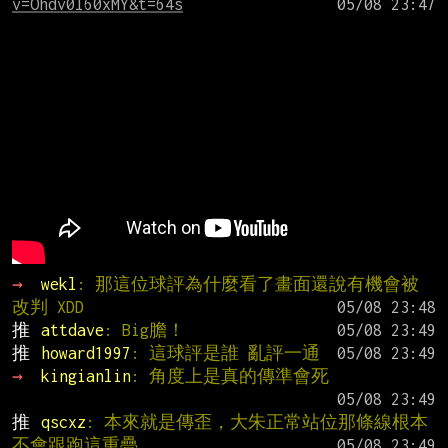
v=Ohdv0l60xMY&t=64s
→ 
wekl
: 那這位球評為什麼看了畫面還說有機會被
改判 XDD
推 
attdave
: Big膽！
推 
howard1997
: 這球評是誰 亂評一通
→ 
kingianlin
: 角度上是真的傳準會死
推 
qscxz
: 本來就是傳歪，大朱正常站位那條線根本
不會跟跑這重疊