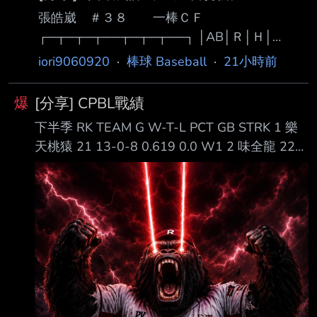
08/06 吱8 : 3邦 死壘上時0 :0 和8 :2 : 勝 08/07
張皓崴 ＃３８ 一棒ＣＦ
吱4 : 1爪 死壘上時0 :1 : 勝 08/30 吱7 : 4喵 死
┌─┬─┬─┬──┬─┬─┬──┐ │AB│Ｒ│Ｈ│
壘上時3 :3 : 勝
RBI│BB│SO│ AVG│
iori9060920
·
棒球 Baseball
·
21小時前
├─┼─┼─┼──┼─┼─┼──┤ │５│１│２│ １ │０
│１│.359│ └─┴─┴─┴──┴─┴─┴──┘ 第一打
爆
[分享] CPBL戰績
席 一上 右邊穿越安打(R) 第二打席 二上 中間落
下半季 RK TEAM G W-T-L PCT GB STRK 1 樂
地安打(1RBI) 第三打席 四上 二滾雙殺 第四打席
天桃猿 21 13-0-8 0.619 0.0 W1 2 味全龍 22
七上 游滾 第五打席 九上 左飛 今天喵以豪張皓
12-0-10 0.545 1.5 L2 5 中信兄弟 21 9-0-12
崴 換打開路先鋒第一棒 首棒打者就先敲出安打
0.429 4.0 W1 6 富邦悍將 21 8-0-13 0.381 5.0
也延續自己連續15場安打、16場上壘的紀錄 後
L1 G247 中信兄弟 5:2 台鋼雄鷹 G248 樂天桃猿
面也靠著四爺的三壘安打跑回本
3:1 味全龍 G249 統一獅 4:0 富邦悍將 全年度
RK TEAM G W-T-L PCT GB 1 味全龍 82 51-0-
31 0.62