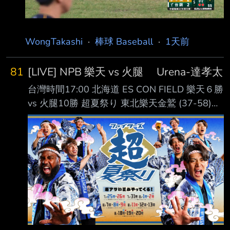
WongTakashi
·
棒球 Baseball
·
1天前
81
[LIVE] NPB 樂天 vs 火腿 Urena-達孝太
台灣時間17:00 北海道 ES CON FIELD 樂天６勝
vs 火腿10勝 超夏祭り 東北樂天金鷲 (37-58)
AVG OBP SLG OPS HR RBI PA １. 中島大輔 (L)
RF .264 .324 .383 .707 2 16 255 ２. 佐藤直樹
(R) DH .268 .290 .447 .737 6 17 186 ３. 辰己
涼介 (L) CF .280 .363 .418 .781 9 34 406 ４.
Carson McCusker (R) LF .268 .344