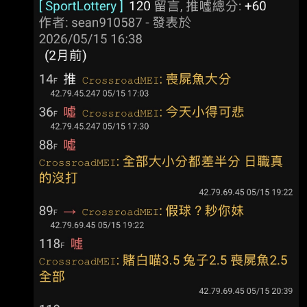
分、其中5分自責分，吞下敗投。他不但投球內
出賽儲備他的體力。 https://
容不佳，自己也有守備上的失誤， 今總教練葉君
璋罕見說出重話。 郭郁政在第4局讓張皓崴打出
內野滾地球，結果他接球失誤，被對上攻佔上壘
包，隨後就被 陳傑憲轟2分砲。第5局再讓張皓崴
打出一壘方向內野滾地球，他沒有及時補位，結
果形成內 野安打，之後又發生投手犯規，這局獅
隊一口氣得3分。 「就是這樣啦，