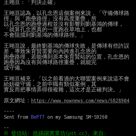
王翊亘：「判決正確」

王翊亘認為，以孔念恩這個案例來說，「守備傳球路
徑」與「跑壘路徑」沒有高度重疊，所

以孔念恩的跑壘過程並沒有影響到劉基鴻的傳球，
「就算孔念恩真的一度跑在草地上，也都

不會阻擋到劉基鴻的傳球路徑。」

王翊亘說，最終劉基鴻的傳球失敗，是傳球有些許誤
差，導致朱育賢需要向內跨進孔念恩的

跑壘路徑，若能傳到原本朱育賢站的位置，孔念恩的
跑壘因為沒有與傳球路徑重疊，就能完

成守備。

王翊亘補充，「以之前看過的大聯盟案例來說這不會
給妨礙守備，之前中職有類似案例，其

實反而把事情弄得很複雜，這次才是正確判決。」

原文網址：
https://www.nownews.com/news/6828904
----

Sent from 
BePTT
 on my Samsung SM-S9260

※ 發信站: 批踢踢實業坊(ptt.cc), 來自: 