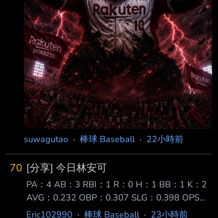
suwagutao
·
棒球 Baseball
·
22小時前
70
[分享] 今日林安可
PA：4 AB：3 RBI：1 R：0 H：1 BB：1 K：2
AVG：0.232 OBP：0.307 SLG：0.398 OPS：
0.705 【第一打席】空振 【第二打席】四球
Eric102990
·
棒球 Baseball
·
23小時前