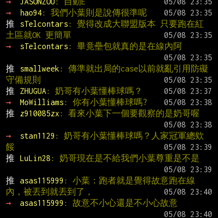
→ 
JASONZOU
: 自動E
→ 
hao94
: 我們小葉則是說傳很準呢
推 
sTelcontars
: 覺得改成大聯盟版本 只要跑在紅
土區就OK 更簡單
→ 
sTelcontars
: 畢竟壘包就真的是在線內阿
推 
smallweek
: 傳準就出局的case以前就亂引用防礙
守備規則
推 
ZHUGUA
: 奶哥有小葉懂棒球嗎？
→ 
MoWilliams
: 你有小葉懂棒球嗎?
推 
z910085zx
: 看來小葉下一個要觀察的是奶哥喔
→ 
stan1129
: 奶哥有小葉懂棒球嗎？人家冠軍總欸
餒
推 
LuLin28
: 奶哥現在是不給我們小葉尊重是不是
推 
asas115999
: 小葉：跑者就是覺得故意跑在線
內，被丟到就丟到了，
→ 
asas115999
: 故意不小心還是不小心故意