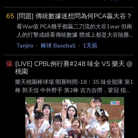
【第三打席】空振 【第四打席】二壘打
［180.6km , 12度］ 今天一日一善林安可，前
65
[問題] 傳統數據迷想問為何PCA贏大谷？
三打席對左投兩次三振一個四壞球保送，第四打
看War值 PCA幾乎都贏二刀流的大谷1war 但兩
席面對右投擊出近 期最強勁的一球，初速約
人的打擊成績看傳統數據 體感上都是大谷險勝
112mph形成二壘安打，賽後OPS站回0.7。 ---
大谷又有ACE等級的投球成績 為何進階數據好
- Sent from BePTT on my Samsung SM-S9360
Tanjiro
·
棒球 Baseball
·
1天前
像都是PCA贏大谷？ なぜ？ --
--
爆
[LIVE] CPBL例行賽#248 味全 VS 樂天 @
桃園
樂天桃園棒球場 開賽時間-18：35 味全龍隊 第1
棒 郭天信 中外野手 第2棒 吉力吉撈．鞏冠 指定
打擊 第3棒 朱育賢 一壘手 第4棒 劉基鴻 三壘手
第5棒 李凱威 二壘手 第6棒 張政禹 游擊手 第7棒
張祐嘉 右外野手 第8棒 蔣少宏 捕手 第9棒 陳子
豪 左外野手 先發投手 鋼龍 樂天桃猿隊 第1棒 陳
晨威 右外野手 第2棒 林政華 中外野手 第3棒