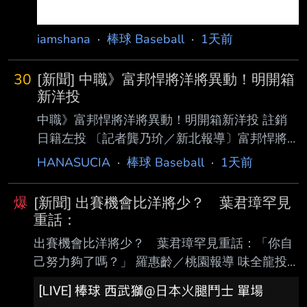
iamshana
·
棒球 Baseball
·
1天前
30
[新聞] 中職》富邦悍將洋將異動！明開箱
新洋投
中職》富邦悍將洋將異動！明開箱新洋投 註銷
日籍左投 〔記者龔乃玠／新北報導〕富邦悍將
總教練後藤光尊今天明言，洋投瑪帝斯明天確定
HANASUCIA
·
棒球 Baseball
·
1天前
上一軍 迎接初登板，確定將註銷阿部雄大。 富
邦決定註銷阿部雄大，後藤光尊表示，今年是阿
爆
[新聞] 出賽機會比洋將少？ 葉君璋罕見
部雄大的第一年打職棒，每週丟1場的體 能調整
重話：
上，對他來說有點艱難，這是他被割愛的原因。
出賽機會比洋將少？ 葉君璋罕見重話：「你自
阿部雄大今年在一軍出賽10場，戰績3勝5敗，
己努力夠了嗎？」 羅惠齡／桃園報導 味全龍投
防禦率4.44，後藤光尊表示，個人是希望他可
手郭郁政昨在天母主場對統一獅先發，這是他相
以先在二軍持續出賽，這部分還會跟林桑（林威
隔2個月再於一軍登板，不過只投4 .2局狂失6
助）跟阿部確認想法、溝通，希望他能在二 軍