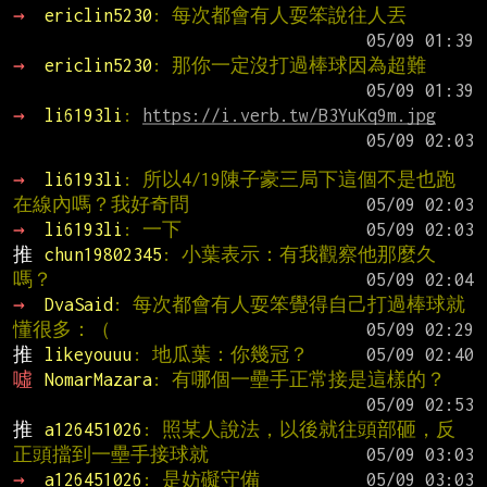
→ 
ericlin5230
: 每次都會有人耍笨說往人丟
→ 
ericlin5230
: 那你一定沒打過棒球因為超難
→ 
li6193li
: 
https://i.verb.tw/B3YuKq9m.jpg
→ 
li6193li
: 所以4/19陳子豪三局下這個不是也跑
在線內嗎？我好奇問
→ 
li6193li
: 一下
推 
chun19802345
: 小葉表示：有我觀察他那麼久
嗎？
→ 
DvaSaid
: 每次都會有人耍笨覺得自己打過棒球就
懂很多：（
推 
likeyouuu
: 地瓜葉：你幾冠？
噓 
NomarMazara
: 有哪個一壘手正常接是這樣的？
推 
a126451026
: 照某人說法，以後就往頭部砸，反
正頭擋到一壘手接球就
→ 
a126451026
: 是妨礙守備