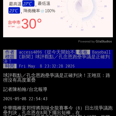
Powered by 
GliaStudios
Mute
作者
access4096 (從今天開始不黑富邦)
看板
Baseball
標題
[新聞] 球評觀點／孔念恩跑壘爭議是正確判
決！
時間
Fri May  8 23:32:28 2026
球評觀點／孔念恩跑壘爭議是正確判決！王翊亘：路
徑沒有高度重疊

記者陳柏翰/台北報導

2026-05-08 22:54:43

中華職棒富邦悍將與味全龍賽事今（8）日出現爭議跑
壘判決，孔念恩在8局下擺出短棒，在
