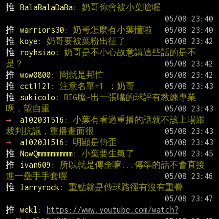
推 
BalaBalaDaBa
: 奶哥你會被小葉嗆喔
推 
warriors30
: 奶哥怎麼有小葉懂啦
推 
koye
: 奶哥要被葉粉出征了
推 
royhsiao
: 奶哥是不小心故意講這些話的是不
是？
推 
wow0800
: 問就是邦忙
推 
cct1121
: 注意名單+1 ：奶哥
推 
sukicolo
: BIG膽~出一張嘴的球評有教練專業
嗎，望自重
→ 
a102031516
: 小葉有看過重播的話就不該上場跟
裁判抗議，重播畫面很
→ 
a102031516
: 明顯是傳歪
推 
NowQmmmmmmmm
: 小葉要生氣了
推 
ivan609
: 所以就是傳歪嘛...傳準的話不會直接
進一壘手手套喔
推 
larryrock
: 重點就是傳球路徑有沒有重疊
推 
wekl
: 
https://www.youtube.com/watch?