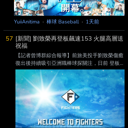
YuiiAnitima
·
棒球 Baseball
·
1天前
57
[新聞] 劉致榮再登板飆速153 火腿高層送
祝福
【記者曾博群綜合報導】前旅美投手劉致榮傷癒
復出後持續吸引亞洲職棒球探關注，日前 登板
時便有日、韓職多支球隊派員到場觀察，據了解
昨日再度登板，根據現場球探測速， 劉致榮最
快球速達153公里，展現復健後逐步找回球威的
跡象。 劉致榮目前隨著亞運培訓隊移訓，據了
解，近期到場且持續關注的日職球隊包括阪神
虎、 日本火腿鬥士及東北樂天金鷲以及養樂
多；韓職則有樂天巨人等球隊派員到場，顯示劉
致 榮的復出進 度備受亞洲職棒關注。 其中，日