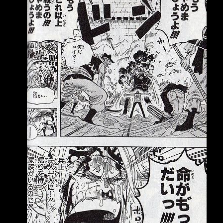
後，井端弘和也卸下監 督職務，之後將由井口
資仁接任。《週刊文春》近日刊出多名匿名國手
爆料，直指井端執 教期間最大的問題在於「溝
通不足」，不僅指揮系統混亂，輸給委內瑞拉
後，休息室更一 度爆發衝突，甚至有球員當場
怒喊「不要再說了！」，最終日本武士隊就在低
迷氣氛中解 散。 《週刊文春》訪問4名參與本屆
WBC的日本隊球員，多人將矛頭指向