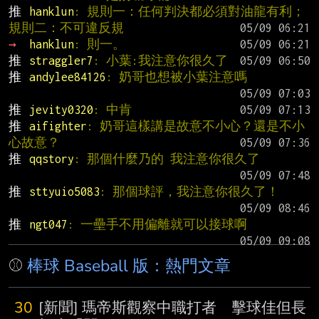
推 
hanklun
: 規則一：任何判決都必須對油龍有利；
規則二：不可違反規
→ 
hanklun
: 則一。
推 
straggler7
: 小葉:我注意你很久了
推 
andylee84126
: 奶哥也想被小葉注意嗎
推 
jevity0320
: 中肯
推 
aifighter
: 奶哥這樣講是故意不小心？還是不小
心故意？
推 
qqstory
: 那個什麼乃的 我注意你很久了
推 
sttyuio5083
: 那個球評，我注意你很久了！
推 
ngt047
: 一壘手不用偏離就可以接球啊
⚾
棒球 Baseball 版：熱門文章
30
[新聞] 瑪帝斯觀察中職打者 擊球佳但長