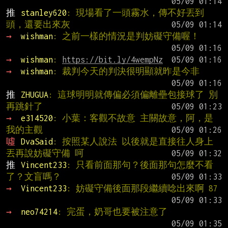
推 
stanley620
: 現場看了一頭霧水，傳不好丟到
頭，還要出來灰
→ 
wishman
: 之前一樣的情況是判妨礙守備喔！
→ 
wishman
: 
https://bit.ly/4wempNz
→ 
wishman
: 裁判今天的判決很明顯就昨是今非
推 
ZHUGUA
: 這球明明就傳偏必須偏離壘包接球了 別
再跳針了
→ 
e314520
: 小葉：客觀不故意 主關故意，阿，是
我的主觀
噓 
DvaSaid
: 按照某人說法 以後就是直接往人身上
丟再說妨礙守備 呵
推 
Vincent233
: 只看前面那句？後面那句怎麼不看
了？文盲嗎？
→ 
Vincent233
: 妨礙守備後面那段繼續唸出來啊 87
→ 
neo74214
: 完蛋，奶哥也要被注意了