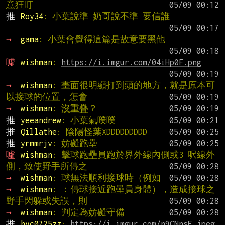
意狂盯
推 
Roy34
: 小葉說準 奶哥說不準 要信誰
→ 
gama
: 小葉會覺得這篇是故意要黑他
噓 
wishman
: 
https://i.imgur.com/04iHp0F.png
→ 
wishman
: 畫面很明顯打到頭的地方，就是原本可
以接球的位置，怎會
→ 
wishman
: 沒重疊？
推 
yeeandrew
: 小葉氣噗噗
推 
Qillathe
: 陰陽怪葉XDDDDDDDDD
推 
yrmmrjv
: 妨礙跑壘
噓 
wishman
: 擊球跑壘員跑於界外線內側或3 呎線外
側，致使野手所傳之
→ 
wishman
: 球無法順利接球時（例如
→ 
wishman
: ：傳球接近跑壘員身體），造成接球之
野手閃躲或失誤，則
→ 
wishman
: 判定為妨礙守備
推 
hyc0725zz
: 
https://i.imgur.com/n9CNnsE.jpeg