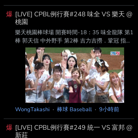
像都是PCA贏大谷？ なぜ？ --
--
爆
[LIVE] CPBL例行賽#248 味全 VS 樂天 @
桃園
樂天桃園棒球場 開賽時間-18：35 味全龍隊 第1
棒 郭天信 中外野手 第2棒 吉力吉撈．鞏冠 指定
打擊 第3棒 朱育賢 一壘手 第4棒 劉基鴻 三壘手
第5棒 李凱威 二壘手 第6棒 張政禹 游擊手 第7棒
張祐嘉 右外野手 第8棒 蔣少宏 捕手 第9棒 陳子
豪 左外野手 先發投手 鋼龍 樂天桃猿隊 第1棒 陳
晨威 右外野手 第2棒 林政華 中外野手 第3棒
威 克 指定打擊 第4棒 林智平 一壘手 第5棒 張
趙紘 左外野手 第6棒 林子偉 二壘手 第7棒 梁家
榮 三壘手 第8棒 嚴宏鈞 捕手 第9棒
WongTakashi
·
棒球 Baseball
·
9小時前
爆
[LIVE] CPBL例行賽#249 統一 VS 富邦 @
新莊