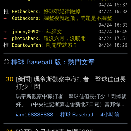
推 
Getbackers
: 好球帶紀律跑掉
→ 
Getbackers
: 調整後就起飛，問題是不調整
→ 
johnny00909
: 年經文
→ 
photoshark
: 還沒六月，沒暖開
推 
Beantownfan
: 剛開季就累？
⚾
棒球 Baseball 版：熱門文章
30
[新聞] 瑪帝斯觀察中職打者 擊球佳但長
打少「閃
瑪帝斯觀察中職打者 擊球佳但長打少「閃掉就
好」 （中央社記者蘇志畬新北7日電）富邦悍將
隊新洋投瑪帝斯帶著在二軍投出最快151公里的
iam168888888
·
棒球 Baseball
·
4小時前
球速，準備好明天一軍登板先發，他觀察中華職
棒打者的擊球能力好，但長打者較少，「 閃掉