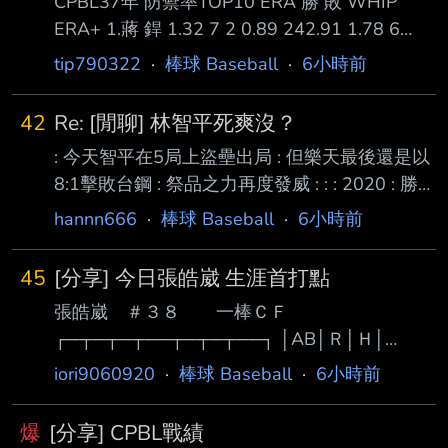
CPBL37年 防禦率TOP10 ERA 勝 敗 WHIP
ERA+ 1.蔣 銲 1.32 7 2 0.89 242.91 1.78 6
0.99 179.31 1.82 8 5 1.01 175.16 1.88 5 4
tip790322
·
棒球 Baseball
·
6小時前
0.95 169.64 5.梅賽鍶 2.04 9 3 1.08 156.86 6.
鋼 龍 2.14 5 7 1.11 149.78 7.鈴木駿輔 2.14 8
42
Re: [閒聊] 林智平死爽沒？
4 1.10 149.35 8.李東洺 2.33 10 2 1.18 137.18
: 今天智平在5局上盜壘出局 : 但樂天最後還是以
9.摩爾曼* 2.70 5 6 1.22 1
8:1擊敗台鋼 : 祭品之力再度發威 : : : 2020 : 勝
05/12 吱17:10喵 死壘上時14:9 : 負 07/01 吱0
hannn666
·
棒球 Baseball
·
6小時前
:20爪 死壘上時0 :20 : 勝 07/14 吱5 : 1邦 死壘
上時1 :0 : 勝 08/05 吱4 : 3邦 死壘上時2 :3 : 勝
45
[分享] 今日張皓崴 生涯首打點
08/06 吱8 : 3邦 死壘上時0 :0 和8 :2 : 勝 08/07
張皓崴 ＃３８ 一棒ＣＦ
吱4 : 1爪 死壘上時0 :1 : 勝 08/30 吱7 : 4喵 死
┌─┬─┬─┬──┬─┬─┬──┐ │AB│Ｒ│Ｈ│
壘上時3 :3 : 勝
RBI│BB│SO│ AVG│
iori9060920
·
棒球 Baseball
·
6小時前
├─┼─┼─┼──┼─┼─┼──┤ │５│１│２│ １ │０
│１│.359│ └─┴─┴─┴──┴─┴─┴──┘ 第一打
爆
[分享] CPBL戰績
席 一上 右邊穿越安打(R) 第二打席 二上 中間落