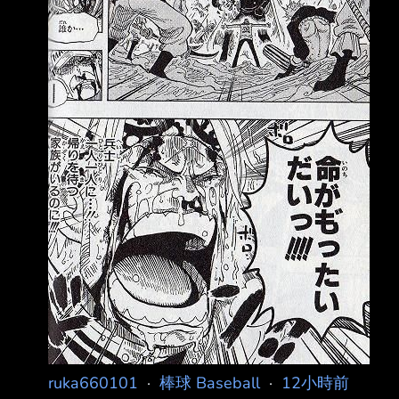
迷氣氛中解 散。 《週刊文春》訪問4名參與本屆
WBC的日本隊球員，多人將矛頭指向
ruka660101
·
棒球 Baseball
·
12小時前