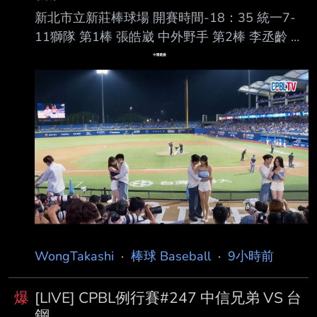
新北市立新莊棒球場 開賽時間-18：35 統一7-
11獅隊 第1棒 張皓崴 中外野手 第2棒 李丞齡 右
外野手 第3棒 陳傑憲 左外野手 第4棒 陳鏞基 指
定打擊 第5棒 林子豪 一壘手 第6棒 潘傑楷 三壘
手 第7棒 陳聖平 游擊手 第8棒 張 翔 捕手 第9
棒 林泓弦 二壘手 先發投手 布雷克 富邦悍將隊
第1棒 孔念恩 中外野手 第2棒 林澤彬 二壘手 第3
棒 張育成 指定打擊 第4棒 范國宸 一壘手 第5棒
王苡丞 右外野手 第6棒 董子恩 三壘手 第7棒 戴
培峰 捕手 第8棒 高 捷 左外野手
WongTakashi
·
棒球 Baseball
·
9小時前
爆
[LIVE] CPBL例行賽#247 中信兄弟 VS 台
鋼