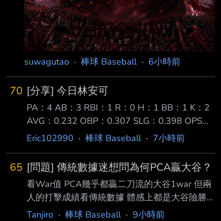
suwagutao
·
棒球 Baseball
·
6小時前
70
[分享] 今日林安可
PA：4 AB：3 RBI：1 R：0 H：1 BB：1 K：2
AVG：0.232 OBP：0.307 SLG：0.398 OPS：
0.705 【第一打席】空振 【第二打席】四球
Eric102990
·
棒球 Baseball
·
7小時前
【第三打席】空振 【第四打席】二壘打
［180.6km , 12度］ 今天一日一善林安可，前
65
[問題] 傳統數據迷想問為何PCA贏大谷？
三打席對左投兩次三振一個四壞球保送，第四打
看War值 PCA幾乎都贏二刀流的大谷1war 但兩
席面對右投擊出近 期最強勁的一球，初速約
人的打擊成績看傳統數據 體感上都是大谷險勝
112mph形成二壘安打，賽後OPS站回0.7。 ---
大谷又有ACE等級的投球成績 為何進階數據好
- Sent from BePTT on my Samsung SM-S9360
Tanjiro
·
棒球 Baseball
·
9小時前