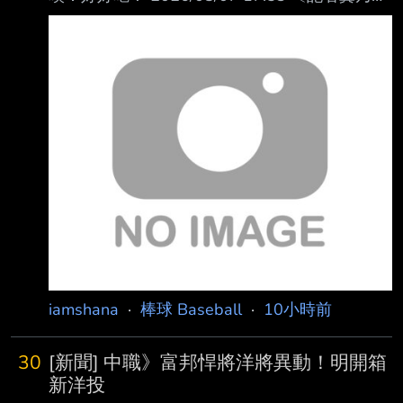
／新北報導〕富邦悍將總教練後藤光尊今天明
言，洋投瑪帝斯明天上一軍迎 接初登板，確定
將註銷阿部雄大。對首度到海外打球的瑪帝斯來
說，對台灣的麥當勞印象 深刻，直呼漢堡比美
國的更好吃。 瑪帝斯在二軍投2場，戰績0勝0
敗，投5.2局有高達7次四死球，但防禦率僅
1.59，最快球 速151公里。他表示，目前感覺還
不錯，台灣天氣跟他的家鄉佛羅里達滿相似的，
「這是 我第一次到海外打球，我還滿興奮
的。」 瑪帝斯透露在二軍吃
iamshana
·
棒球 Baseball
·
10小時前
30
[新聞] 中職》富邦悍將洋將異動！明開箱
新洋投