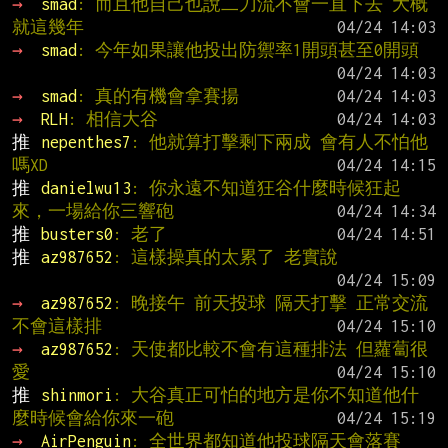
→ 
smad
: 而且他自己也說二刀流不會一直下去 大概
就這幾年
→ 
smad
: 今年如果讓他投出防禦率1開頭甚至0開頭
→ 
smad
: 真的有機會拿賽揚
→ 
RLH
: 相信大谷
推 
nepenthes7
: 他就算打擊剩下兩成 會有人不怕他
嗎XD
推 
danielwu13
: 你永遠不知道狂谷什麼時候狂起
來，一場給你三響砲
推 
busters0
: 老了
推 
az987652
: 這樣操真的太累了 老實說
→ 
az987652
: 晚接午 前天投球 隔天打擊 正常交流
不會這樣排
→ 
az987652
: 天使都比較不會有這種排法 但蘿蔔很
愛
推 
shinmori
: 大谷真正可怕的地方是你不知道他什
麼時候會給你來一砲
→ 
AirPenguin
: 全世界都知道他投球隔天會落賽