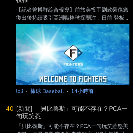
【記者曾博群綜合報導】前旅美投手劉致榮傷癒
復出後持續吸引亞洲職棒球探關注，日前 登板
時便有日、韓職多支球隊派員到場觀察，據了解
昨日再度登板，根據現場球探測速， 劉致榮最
快球速達153公里，展現復健後逐步找回球威的
跡象。 劉致榮目前隨著亞運培訓隊移訓，據了
解，近期到場且持續關注的日職球隊包括阪神
虎、 日本火腿鬥士及東北樂天金鷲以及養樂
多；韓職則有樂天巨人等球隊派員到場，顯示劉
致 榮的復出進 度備受亞洲職棒關注。 其中，日
本火腿球團高層岩本賢一表示，球隊確實有在觀
loli
·
棒球 Baseball
·
14小時前
察劉致榮，但劉致榮目前才剛完 成復健，球隊
一路
40
[新聞] 「貝比魯斯」可能不存在？PCA一
句玩笑惹
「貝比魯斯」可能不存在？PCA一句玩笑惹怒美