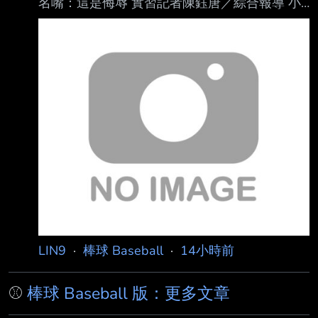
名嘴：這是侮辱 實習記者陳鈺唐／綜合報導 小
熊明星外野手「PCA」阿姆斯壯（Pete Crow-
Armstrong）近日因一段發言掀起討論，他在 節
目中被提及「棒球之神」貝比魯斯（Babe
Ruth）可能根本不存在的荒謬陰謀論時，不但
沒有立即否認，還以玩笑口吻回應「也許」、
「有可能」，這番話也惹怒美國知名體育名嘴
魯索（Christopher Russo），痛批他的言論是
對傳奇球星的侮辱。 阿姆斯壯日前登上卡瓦拉
里（Kristin Cavallari）主持的P
LIN9
·
棒球 Baseball
·
14小時前
⚾
棒球 Baseball 版：更多文章