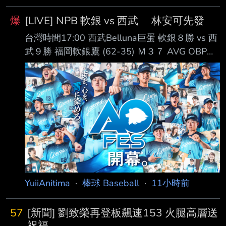
爆
[LIVE] NPB 軟銀 vs 西武 林安可先發
台灣時間17:00 西武Belluna巨蛋 軟銀８勝 vs 西
武９勝 福岡軟銀鷹 (62-35) Ｍ３７ AVG OBP
SLG OPS HR RBI PA １. 正木智也 (R) 1B .282
.382 .519 .900 16 40 283 ２. 周東佑京 (L) CF
.278 .348 .351 .699 1 26 395 ３. 近藤健介 (L)
LF .310 .425 .588 1.013 23 82 409 ４. 栗原陵
矢 (L) 3B .253 .342 .552 .894 30 78
YuiiAnitima
·
棒球 Baseball
·
11小時前
57
[新聞] 劉致榮再登板飆速153 火腿高層送
祝福