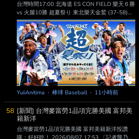
台灣時間17:00 北海道 ES CON FIELD 樂天６勝
vs 火腿10勝 超夏祭り 東北樂天金鷲 (37-58)
AVG OBP SLG OPS HR RBI PA １. 中島大輔 (L)
RF .264 .324 .383 .707 2 16 255 ２. 佐藤直樹
(R) DH .268 .290 .447 .737 6 17 186 ３. 辰己
涼介 (L) CF .280 .363 .418 .781 9 34 406 ４.
Carson McCusker (R) LF .268 .344
YuiiAnitima
·
棒球 Baseball
·
11小時前
58
[新聞] 台灣麥當勞1品項完勝美國 富邦美
籍新洋
台灣麥當勞1品項完勝美國 富邦美籍新洋投讚
嘆：好好吃！ 2026/08/07 17:53 〔記者龔乃玠