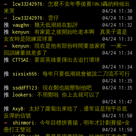
→ 
lcw33242976
: 怎麼不去年季後賽10k3轟的時候出
來哭
→ 
lcw33242976
: 雲仔
推 
vaughn
: 幾天低潮就在點評
推 
kenyun
: 有家庭之後開始吃老本啊  真美子還是
女友時是陪練當球童
→ 
kenyun
: 現在是他有部份時間要放家裡  一來一
回訓練量就差多了
推 
CTTSAI
: 要當英雄要揮出去追打壞球
推 
sixsix666
: 每年只要低潮就會被說二刀流不可行
推 
ssddff123
: 現在鄭也能壓制他吧
推 
lookers
: 不用鄭啦 你上去就可以了
推 
Axy8
: 太好了蘿蔔出來唸了，通常這是翔平谷底
反彈的信號
→ 
shinmori
: 今年目標拼賽揚，明年才計劃賽揚+全
壘打王雙冠