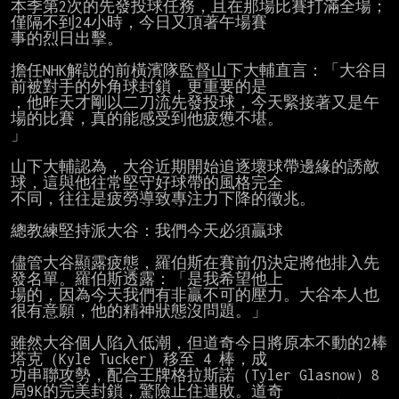
本季第2次的先發投球任務，且在那場比賽打滿全場；
僅隔不到24小時，今日又頂著午場賽

事的烈日出擊。

擔任NHK解説的前橫濱隊監督山下大輔直言：「大谷目
前被對手的外角球封鎖，更重要的是

，他昨天才剛以二刀流先發投球，今天緊接著又是午
場的比賽，真的能感受到他疲憊不堪。

」

山下大輔認為，大谷近期開始追逐壞球帶邊緣的誘敵
球，這與他往常堅守好球帶的風格完全

不同，往往是疲勞導致專注力下降的徵兆。

總教練堅持派大谷：我們今天必須贏球

儘管大谷顯露疲態，羅伯斯在賽前仍決定將他排入先
發名單。羅伯斯透露：「是我希望他上

場的，因為今天我們有非贏不可的壓力。大谷本人也
很有意願，他的精神狀態沒問題。」

雖然大谷個人陷入低潮，但道奇今日將原本不動的2棒
塔克（Kyle Tucker）移至 4 棒，成

功串聯攻勢，配合王牌格拉斯諾（Tyler Glasnow）8
局9K的完美封鎖，驚險止住連敗。道奇
