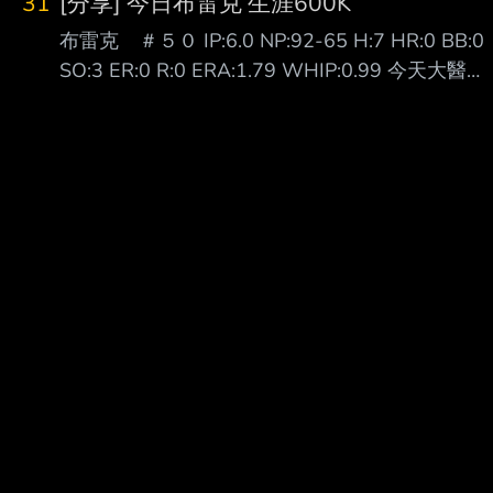
31
[分享] 今日布雷克 生涯600K
他就好。」 瑪帝斯（Quinton Martinez）現身新
布雷克 ＃５０ IP:6.0 NP:92-65 H:7 HR:0 BB:0
莊棒球場，備戰明天先發工作，今天接受媒體聯
SO:3 ER:0 R:0 ERA:1.79 WHIP:0.99 今天大醫生
訪時 表示，很期待能夠與這裡最好的打者對
布雷克 對富邦三連戰的首場登板先發 開局隊友就
決，但能做的還是一球一球去投，「掌握我能掌
給他兩分的支援 二上又再給大醫生兩分 握有四分
握 的事」。 瑪帝斯在二軍出賽2場，都有投到
領先的大醫生也是投得虎虎生風 雖然被敲出了七
150公里以上。他表示，自己從高中開始就是以
支安打 但也都沉穩地化解了危機 總共吃了六局無
強化速球 為目標，隨著
四壞無失分 終場就以4:0拿下本季第四勝 也完成
防禦率從1.89再下降到1.79 看來昨天跳的問天舞
跟死亡筆記本有用(x --