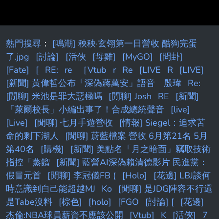
熱門搜尋
：
[鳴潮] 秧秧·玄翎第一日營收 酷狗完蛋
了.jpg
[討論]
[活俠
[母雞]
[MyGO]
[問卦]
[Fate]
[
RE:
re
［Vtub
r
Re
[LIVE
R
[LIVE]
[新聞] 黃偉哲公布「深偽蔣萬安」語音 殷瑋
Re:
[閒聊] 米池是罪大惡極嗎
[閒聊] Josh
RE
[新聞]
「萊爾校長」小編出事了！合成總統聲音
[live]
[Live]
[閒聊] 七月手遊營收
[情報] Siegel：追求苦
命的剩下湖人
[閒聊] 蔚藍檔案 營收 6月第21名 5月
第40名
[購機]
[新聞] 美點名「月之暗面」竊取技術
指控「蒸餾
[新聞] 藍營AI深偽賴清德影片 民進黨：
假冒元首
[閒聊] 李冠儀FB (
[Holo]
[花邊] LBJ談何
時意識到自己能超越MJ
Ko
[閒聊] 是JDG陣容不行還
是Tabe沒料
[棕色]
[holo]
[FGO
[討論] [
[花邊]
杰倫:NBA球員薪資不應該公開
[Vtub]
K
[活俠]
7