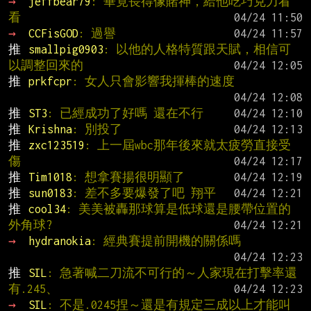
→ 
jeffbear79
: 畢竟長得像賭神，給他吃巧克力看
看
→ 
CCFisGOD
: 過譽
推 
smallpig0903
: 以他的人格特質跟天賦，相信可
以調整回來的
推 
prkfcpr
: 女人只會影響我揮棒的速度
推 
ST3
: 已經成功了好嗎 還在不行
推 
Krishna
: 別投了
推 
zxc123519
: 上一屆wbc那年後來就太疲勞直接受
傷
推 
Tim1018
: 想拿賽揚很明顯了
推 
sun0183
: 差不多要爆發了吧 翔平
推 
cool34
: 美美被轟那球算是低球還是腰帶位置的
外角球?
→ 
hydranokia
: 經典賽提前開機的關係嗎
推 
SIL
: 急著喊二刀流不可行的～人家現在打擊率還
有.245、
→ 
SIL
: 不是.0245捏～還是有規定三成以上才能叫