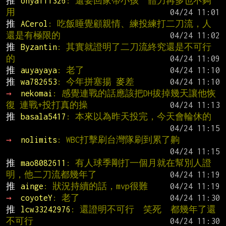
推 
ohya111326
: 還要回家帶小孩  體力再多也不夠
用
推 
ACerol
: 吃飯睡覺顧親情、練投練打二刀流，人
還是有極限的
推 
Byzantin
: 其實就證明了二刀流終究還是不可行
的
推 
auyayaya
: 老了
推 
wa782653
: 今年拼塞揚 麥差
→ 
nekomai
: 感覺連戰的話應該把DH拔掉幾天讓他恢
復 連戰+投打真的操
推 
basala5417
: 本來以為昨天投完，今天會輪休的
→ 
nolimits
: WBC打擊刷台灣隊刷到累了齁
推 
mao8082611
: 有人球季剛打一個月就在幫別人證
明，他二刀流都幾年了
推 
ainge
: 狀況持續的話，mvp很難
→ 
coyoteY
: 老了
推 
lcw33242976
: 還證明不可行  笑死  都幾年了還
不可行