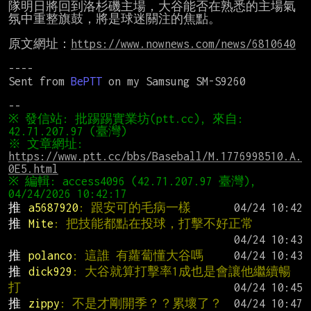
隊明日將回到洛杉磯主場，大谷能否在熟悉的主場氣
氛中重整旗鼓，將是球迷關注的焦點。

原文網址：
https://www.nownews.com/news/6810640
----

Sent from 
BePTT
 on my Samsung SM-S9260

※ 發信站: 批踢踢實業坊(ptt.cc), 來自: 
※ 文章網址: 
https://www.ptt.cc/bbs/Baseball/M.1776998510.A.
0E5.html
※ 編輯: access4096 (42.71.207.97 臺灣), 
推 
a5687920
: 跟安可的毛病一樣
推 
Mite
: 把技能都點在投球，打擊不好正常
推 
polanco
: 這誰 有蘿蔔懂大谷嗎
推 
dick929
: 大谷就算打擊率1成也是會讓他繼續暢
打
推 
zippy
: 不是才剛開季？？累壞了？