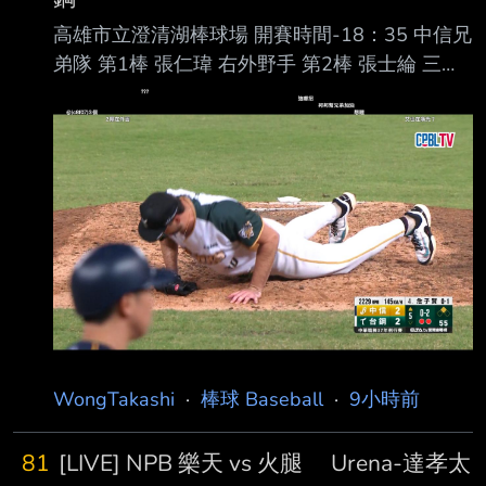
高雄市立澄清湖棒球場 開賽時間-18：35 中信兄
弟隊 第1棒 張仁瑋 右外野手 第2棒 張士綸 三壘
手 第3棒 陳俊秀 一壘手 第4棒 詹子賢 左外野手
第5棒 王威晨 指定打擊 第6棒 江坤宇 游擊手 第7
棒 岳東華 二壘手 第8棒 高宇杰 捕手 第9棒 宋晟
睿 中外野手 先發投手 勝騎士 台鋼雄鷹隊 第1棒
王博玄 右外野手 第2棒 曾子祐 游擊手 第3棒 吳
念庭 三壘手 第4棒 魔 鷹 指定打擊 第5棒 陳文
杰 中外野手 第6棒 王柏融 左外野手 第7棒 宋柏
翰 一壘手 第8棒 黃劼希 二壘手 第
WongTakashi
·
棒球 Baseball
·
9小時前
81
[LIVE] NPB 樂天 vs 火腿 Urena-達孝太