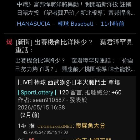
中職》富邦悍將洋將異動！明開箱新洋投 註銷
日籍左投 〔記者龔乃玠／新北報導〕富邦悍將
總教練後藤光尊今天明言，洋投瑪帝斯明天確定
HANASUCIA
·
棒球 Baseball
·
11小時前
上一軍 迎接初登板，確定將註銷阿部雄大。 富
邦決定註銷阿部雄大，後藤光尊表示，今年是阿
爆
[新聞] 出賽機會比洋將少？ 葉君璋罕見
部雄大的第一年打職棒，每週丟1場的體 能調整
重話：
上，對他來說有點艱難，這是他被割愛的原因。
出賽機會比洋將少？ 葉君璋罕見重話：「你自
阿部雄大今年在一軍出賽10場，戰績3勝5敗，
己努力夠了嗎？」 羅惠齡／桃園報導 味全龍投
防禦率4.44，後藤光尊表示，個人是希望他可
手郭郁政昨在天母主場對統一獅先發，這是他相
以先在二軍持續出賽，這部分還會跟林桑（林威
隔2個月再於一軍登板，不過只投4 .2局狂失6
助）跟阿部確認想法、溝通，希望他能在二 軍
分、其中5分自責分，吞下敗投。他不但投球內
出賽儲備他的體力。 https://
容不佳，自己也有守備上的失誤， 今總教練葉君
璋罕見說出重話。 郭郁政在第4局讓張皓崴打出
內野滾地球，結果他接球失誤，被對上攻佔上壘
包，隨後就被 陳傑憲轟2分砲。第5局再讓張皓崴
打出一壘方向內野滾地球，他沒有及時補位，結