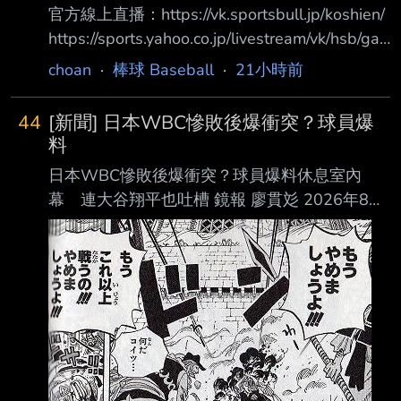
官方線上直播：https://vk.sportsbull.jp/koshien/
https://sports.yahoo.co.jp/livestream/vk/hsb/ga
mes/live 第3日目 8月7日（金） 07:00 第1試合
choan
·
棒球 Baseball
·
21小時前
東海大甲府(山梨) 5 － 2 鶴岡東(山形) 體育報評
価 Ｃ Ｂ Ｂ Ｂ Ｂ Ｃ Ｂ Ｂ Ｃ Ｂ 12:30 第2試合
44
[新聞] 日本WBC慘敗後爆衝突？球員爆
八幡商(滋賀) 1 － 7 健大高崎(群馬) 體育報評価
料
Ｃ Ｂ Ｃ Ｃ Ｃ Ｂ Ａ Ｂ Ｂ Ｂ 15:00 第3試合 立
日本WBC慘敗後爆衝突？球員爆料休息室內
命館宇治(京都) 3 －
幕 連大谷翔平也吐槽 鏡報 廖貫彣 2026年8月
7日週五 下午1:20 2026年世界棒球經典賽
（WBC）日本隊止步8強，寫下隊史最差成績
後，井端弘和也卸下監 督職務，之後將由井口
資仁接任。《週刊文春》近日刊出多名匿名國手
爆料，直指井端執 教期間最大的問題在於「溝
通不足」，不僅指揮系統混亂，輸給委內瑞拉
後，休息室更一 度爆發衝突，甚至有球員當場
怒喊「不要再說了！」，最終日本武士隊就在低