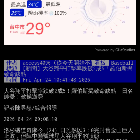
Powered by 
GliaStudios
Mute
作者
access4096 (從今天開始不黑富邦)
看板
Baseball
標題
[新聞] 大谷翔平打擊率跌破2成5！羅伯斯揭
致命缺點
時間
Fri Apr 24 10:41:48 2026
大谷翔平打擊率跌破2成5！羅伯斯揭致命缺點　日名
帥憂：被操過勞

記者陳昱慈/綜合報導

2026-04-24 09:08:10

洛杉磯道奇隊今（24）日雖然以3：0完封舊金山巨人
止敗，但陣中頭號球星大谷翔平的狀態
