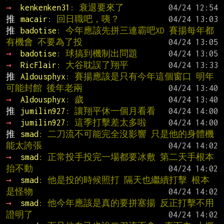
→ 
kenkenken31
: 衰退要來了
推 
macair
: 回日職吧，咦？
推 
badotise
: 今年應該先拼三連霸吧XD 賽揚每年都
有機會 不要為了投
→ 
badotise
: 球搞到機制出問題
→ 
RicFlair
: 大谷耽誤了翔平
推 
Aldousphyx
: 賽揚應該是只有今年這個窗口 明年
可能封館 後年老兩
→ 
Aldousphyx
: 歲
推 
jumilin927
: 讓翔平休一個月看看
→ 
jumilin927
: 這季打擊差太多啦
推 
smad
: 二刀流不可能完全沒影響 只是他的身體機
能太誇張
→ 
smad
: 正常投手投完一場都要冰敷 第二天手根本
抬不動
→ 
smad
: 他是投的時候照打 隔天也繼續打擊 根本
是怪物
→ 
smad
: 他今年應該是真的要拼塞揚 反正打擊不用
證明了