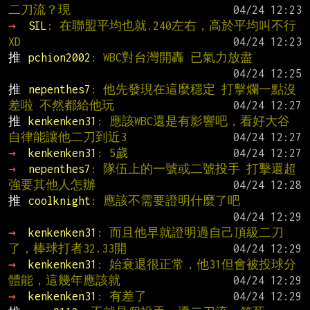
二刀流？現
→ 
SIL
: 在聯盟平均也就.240左右，高於平均叫不行 
XD
推 
pchion2002
: WBC對台灣開轟 已氣力放盡
推 
nepenthes7
: 他先發現在這麼穩定 打擊爛一點沒
差啦 不然都給他玩
推 
kenkenken31
: 應該WBC還是有影響吧，看好大谷
自律能讓他二刀到近3
→ 
kenkenken31
: 5歲
→ 
nepenthes7
: 隊伍上的一號或二號投手 打擊還超
強要其他人怎辦
推 
coolknight
: 應該不需要證明什麼了吧
→ 
kenkenken31
: 而且他早就證明過自己頂級二刀
了，棒球打者32.33開
→ 
kenkenken31
: 始衰退很正常，他31但會被投球分
體能，這幾年應該就
→ 
kenkenken31
: 有差了