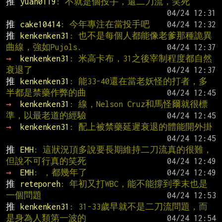
推 
yuan0119
: 不就是個投手，還二刀流，笑死
推 
cake10414
: 今年專注在當投手吧
推 
kenkenken31
: 也不是每個人都能像老爹那種詭異
曲線，強如Pujols.
→ 
kenkenken31
: 米高卡布，31之後宰制程度都自然
衰退了
推 
kenkenken31
: 能33-40還在當老妖怪的打者，多
半都是禁藥作弊的曲
→ 
kenkenken31
: 線，Nelson Cruz和馬怪爾就很標
準，以最老道的經驗
→ 
kenkenken31
: 配上被禁藥延遲衰退的體能開外掛
推 
EMH
: 這狀況頂多說要長期維持二刀流真的很難，
但說不可行真的笑死
→ 
EMH
: ，都幾年了
推 
reteporeh
: 年初又打WBC，能不能撐到季末也是
一個問題
推 
kenkenken31
: 31-33歲早就不是二刀流問題，而
是身為人類第一波的