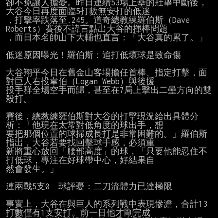
卻不免讓人擔憂。昨日連續53場上壘的壯舉中斷後，
大谷今日再度面臨5打數無安打的低迷

，打擊率跌落至.245。道奇總教練羅伯斯（Dave 
Roberts）賽後不諱言點出大谷的揮棒問題

，而日本名帥山下大輔也直言：「大谷真的累了。」

低迷原因曝光！羅伯斯：追打低壞球是致命傷

大谷翔平今日在舊金山客場擔任首棒、指定打擊，面
對巨人右投韋伯（Logan Webb）與後援

投手群全場空手而歸，甚至在7局上擊出二壘方向的雙
殺打。

賽後，總教練羅伯斯對大谷的打擊現況給出具體分
析：「他現在太常對低角度的球出手，想

要把那個位置的球掃成長打是非常困難的。」羅伯斯
指出，大谷若要找回擊球手感，必須重

新將重心放回「腰部高度」的球，「只要他能忍住不
打低球，專注在好球帶中心，好結果自

然會發生。」

連兩戰5支0　球評憂：二刀流體力已達極限

事實上，大谷在與巨人的系列戰中表現慘澹，合計13
打數僅有1支安打。前一日他才剛完成
