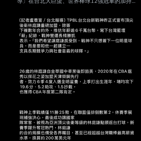
導〕在台北大巨蛋、世界棒球12強冠軍的加持之
下，中職近年球員 薪資水漲船高，江坤宇、陳
傑憲、林立都簽下保障薪資億元的長約，又以富
邦悍將「國防 部長」張育成年薪近2000萬成為
中職37年來最頂薪本土球員。 中職從前年季後
量產「億級合約」，從味全龍在自由市場相中陳
子豪，端出最長10年1.3 億的合約引爆巨大話
題，不過陳子豪簽完沒多久，中信兄弟江坤宇就
獲得中職史上第1張1 0年保障合約，總額逾1.4
億元，不論保障年限和總額都超越陳子豪。 只
是江坤宇的紀錄並未持續太久，陳傑