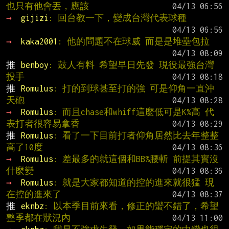
也只有他會丟，應該
→ 
gijizi
: 回台教一下，變成台灣代表球種
→ 
kaka2001
: 他的問題不在球威 而是是堆壘包拉
推 
benboy
: 鼓人有料 希望早日先發 現役最強台灣
投手
推 
Romulus
: 打的到球甚至打的強 可是仰角一直沖
天砲
→ 
Romulus
: 而且chase和whiff這麼低可是K%高 代
表打者很容易拿香
推 
Romulus
: 看了一下目前打者仰角居然比去年整整
高了10度
→ 
Romulus
: 差最多的就這個和BB%腰斬 前提其實沒
什麼變
→ 
Romulus
: 就是大家都知道的控的進來就很猛 現
在控的進來了
推 
eknbz
: 以本季目前來看，修正的蠻不錯了，希望
整季都在狀況內