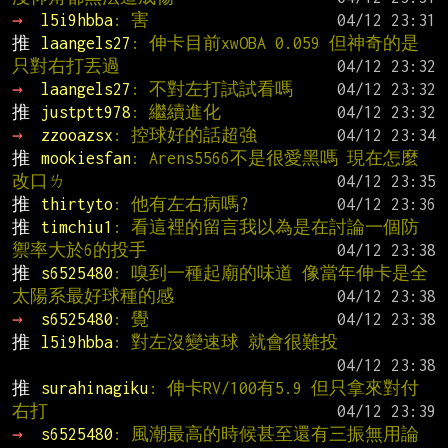
→ 
l5i9hbba
: 害
推 
laangels27
: 伸卡目前xwOBA 0.059 但神奇的是
只對右打丟過
→ 
laangels27
: 不對左打試試看嗎
推 
justptt978
: 繼續進化
→ 
zzooazsx
: 控球好的話超強
推 
mookiesfan
: Arens5566不是很愛黑嗎 現在怎麼
改口ㄌ
推 
thirtyto
: 他有左右病嗎?
推 
timchiu1
: 看這裡的留言我以為是在討論一個防
禦率大於6的投手
推 
s6525480
: 嗅到一種起廟的味道 像當年伸卡是全
太陽系最好球種的感
→ 
s6525480
: 覺
推 
l5i9hbba
: 對左沒變速球 就會很難投
推 
surahinagiku
: 伸卡RV/100有5.9 但只拿來對付
右打
→ 
s6525480
: 風潮最高的時候甚至還有三振無用論