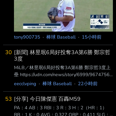
份出場了（捕手身份出賽 則為7次） 之前猿二也
有在領先局面下使用何品室融登板的狀況，看來
猿二投手資源目前已經是捉襟 見肘了？ -- 如果
是因為這樣，那二軍要增加場次似乎最大難點就
tony900735
·
棒球 Baseball
·
15小時前
30
[新聞] 林昱珉6局好投奪3A第6勝 鄭宗哲
3度
MiLB／林昱珉6局好投奪3A第6勝 鄭宗哲3度上
壘 https://udn.com/news/story/6999/9674756?
from=udn-catebreaknews_ch2 美國職棒小聯盟
eecclvping
·
棒球 Baseball
·
22小時前
（MiLB）響尾蛇隊3A台灣投手林昱珉展現壓制
力，今天以6局失2分的優質 先發拿下本季第6
53
[分享] 今日陳傑憲 百轟M59
勝；紅襪隊3A的台灣野手鄭宗哲則是靠著1安、
PA：4 AB：3 RBI：3 R：3 H：2（HR：1）
2保送，單場3度上壘。 效力亞利桑那響尾蛇隊
BB：1 K：0 AVG：0.327 OBP：0.411 SLG：