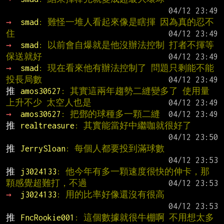
→ 
smad
: 難怪一堆人看起來像是瞎揮 因為真的忍不
住
→ 
smad
: 以前會自爆就是他沒辦法控制 打者不揮等
保送就好
→ 
smad
: 現在看來他有辦法控制了 問題只剩能不能
投長局數
推 
amos30627
: 其實這兩年趨勢二縫變多了 使用量
上升不少 太空人也是
→ 
amos30627
: 把鄧的球種多一顆二縫
推 
realtreasure
: 其實能當好中繼咖就很好了
推 
JerrySloan
: 每個人都要投到滿球數
推 
j3024133
: 他今年有多一顆速度很快的伸卡，那
顆感覺超難打，不過
→ 
j3024133
: 用的比率好像還沒有很高
推 
FncRookie001
: 這個數據就很牛棚啊 不用想太多