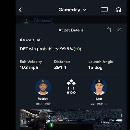
東仍 有機會與東海大甲府抗衡；但若東海大甲
11 42 11 71 ２.Gleyber Torres (R) 2B .268
府中心打線率先突破，憑藉較佳的火力深度，預
.387 .407 .794 7 29 0 39 ３.Dillon Dingler (R)
計能在中後段逐漸拉開比分，因此
C .275 .339 .529 .868 25 7