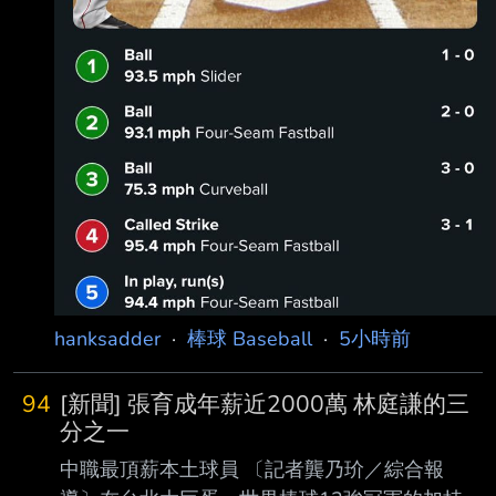
hanksadder
·
棒球 Baseball
·
5小時前
94
[新聞] 張育成年薪近2000萬 林庭謙的三
分之一
中職最頂薪本土球員 〔記者龔乃玠／綜合報