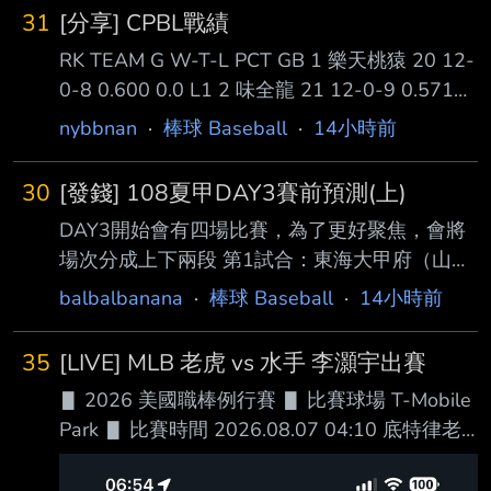
打席則是左外野平飛球被接殺 打擊率目前下降
法，大谷為了早日恢復二刀流，近來待在 球場
31
[分享] CPBL戰績
至2成63 終場，老虎隊在今天以11比0大勝水手
進行調整的時間增加，但球場以外積極參與育
RK TEAM G W-T-L PCT GB 1 樂天桃猿 20 12-
隊 --
0-8 0.600 0.0 L1 2 味全龍 21 12-0-9 0.571
0.5 L1 5 中信兄弟 20 8-0-12 0.400 4.0 L1 5
nybbnan
·
棒球 Baseball
·
14小時前
富邦悍將 20 8-0-12 0.400 4.0 W1 統一獅 8:2
味全龍 ----------------------------------------
30
[發錢] 108夏甲DAY3賽前預測(上)
------ RK TEAM G W-T-L PCT GB 1 味全龍 81
DAY3開始會有四場比賽，為了更好聚焦，會將
51-0-30 0.630 0.0 M32
場次分成上下兩段 第1試合：東海大甲府（山
梨） vs 鶴岡東（山形） AI勝率預測：東海大甲
balbalbanana
·
棒球 Baseball
·
14小時前
府勝(61%) 分析： 東海大甲府整體戰力略占優
勢，打線具備不錯的長打能力與得點圈把握度，
35
[LIVE] MLB 老虎 vs 水手 李灝宇出賽
加上東海大體 系球隊向來重視基本功，攻守穩
▋ 2026 美國職棒例行賽 ▋ 比賽球場 T-Mobile
定性較高。鶴岡東則是一支韌性十足的球隊，投
Park ▋ 比賽時間 2026.08.07 04:10 底特律老
手群控球 能力佳，擅長利用短打、跑壘及防守
虎 █ AVG OBP SLG OPS HR RBI SB BB
製造僵持局面。若比賽前半段形成投手戰，鶴岡
１.Kevin McGonigle (L) 3B .282 .388 .422 .810