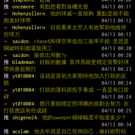
推 
oncemore
: 有點想看對洛磯先發
→ 
Hohenzollern
: 他的球威一直很夠 重點是能不能
跑進好球帶
→ 
Hohenzollern
: 目前看來太空人有效幫助他維持
控球力
→ 
saidon
: chase%和揮空率低但三振率不錯 意思是
關鍵時刻都還能用三
→ 
saidon
: 振抓出局數?y
推 
blademan
: 好殺的數據 直球系能更穩定攻擊好球
帶就會超難打
推 
yt010004
: 這就是當初大家期待他加入打鼓的反
饋
→ 
yt010004
: 打鼓的運科跟投手養成 一直是有口皆
碑
→ 
yt010004
: 鄧只要能穩定照球團的規劃去努力 在
打鼓應該有些成績
推 
shigeno24
: 他的sweeper橫移幅度不知道多少？
推 
acolam
: 他去年就是自己投倒自己，修好絕對站