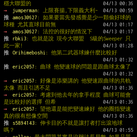
穩大聯盟的
→ 
jumperman
: 上限賽揚,下限義大利~
推 
amos30627
: 如果要當先發感覺是少一顆偷好球的
球種 尤其直球目前無
→ 
amos30627
: 法控的很好的情況下
推 
rbki3
: 也就是說 現今大聯盟  S級的Sweeper 只
此一家!
推 
Orihimeboshi
: 他第二武器球練什麼比較好
推 
eric2057
: 曲球 他變速球的問題是跟曲球太像了
→ 
eric2057
: 好像是添樂講的 他變速跟曲球的共軌
太像 而且引誘不足
→ 
eric2057
: 考慮到他去年的拿手程度 曲球可能會
是比較好的選擇 但希
→ 
eric2057
: 望他還是能把變速練好 他的圈指變速
真的很有想像空間
推 
s5894143
: 伸卡目的不就是讓打者打出滾地球
嗎？