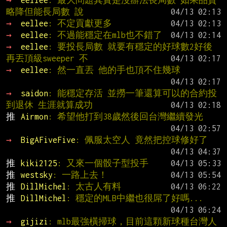
→ 
eellee
: 最大問題其實是沒辦法長局數 如果品質
略降但能長局數 說
→ 
eellee
: 不定貢獻更多
→ 
eellee
: 不過能穩定在mlb也不錯了
→ 
eellee
: 要投長局數 就要有穩定的好球數2好後
再丟頂級sweeper 不
→ 
eellee
: 然一直丟 他的手也頂不住幾球
→ 
saidon
: 能穩定存活 並撈一筆還算可以的合約投
到退休 生涯就算成功
推 
Airmon
: 希望他打到38歲然後回台灣繼續發光
→ 
BigAFiveFive
: 佩服太空人 竟然把控球修好了
推 
kiki2125
: 又來一個骰子型投手
推 
westsky
: 一路上去！
推 
DillMichel
: 太古人有料
推 
DillMichel
: 穩定的MLB中繼也很屌了好嗎...
→ 
gijizi
: mlb最強橫掃球，目前這顆新球種台灣人