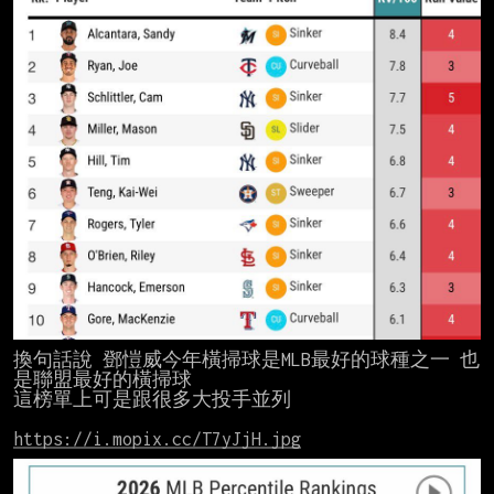
換句話說 鄧愷威今年橫掃球是MLB最好的球種之一 也
是聯盟最好的橫掃球

這榜單上可是跟很多大投手並列

https://i.mopix.cc/T7yJjH.jpg