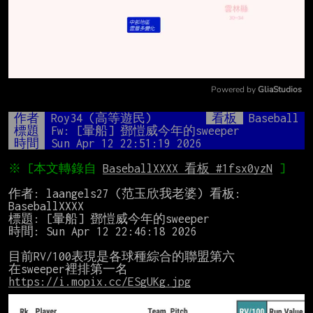
Powered by 
GliaStudios
Mute
作者
Roy34 (高等遊民)
看板
Baseball
標題
Fw: [暈船] 鄧愷威今年的sweeper
時間
Sun Apr 12 22:51:19 2026
※ [本文轉錄自 
BaseballXXXX 看板 #1fsx0yzN
作者: laangels27 (范玉欣我老婆) 看板: 
BaseballXXXX

標題: [暈船] 鄧愷威今年的sweeper

時間: Sun Apr 12 22:46:18 2026

目前RV/100表現是各球種綜合的聯盟第六

https://i.mopix.cc/ESgUKg.jpg