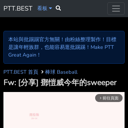
PTT.BEST
看板
本站與批踢踢官方無關！由粉絲整理製作！目標
是讓年輕族群，也能容易逛批踢踢！Make PTT
Great Again！
PTT.BEST 首頁
棒球 Baseball
Fw: [分享] 鄧愷威今年的sweeper
前往頁面
arrow_forward_ios