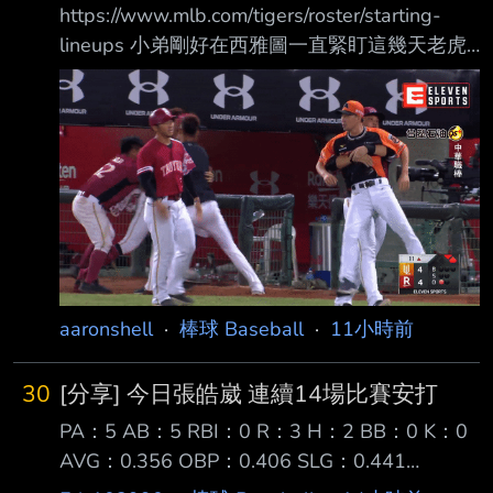
https://www.mlb.com/tigers/roster/starting-
lineups 小弟剛好在西雅圖一直緊盯這幾天老虎
先發名單，想說要進場支持一下 結果水手五個
輪值都是右投，看起來灝宇還是機會不多，這三
場都沒先發 如上篇LIVE文提到 其實就是老虎傷
兵陸續歸隊，跟還是優先給高薪資深選手 競爭
對手最近也比較火燙QQ 希望灝宇繼續加油 --
誰在一壘 Ver.2017 經典賽中華隊
http://i.imgur.com/iXIaooq.gif 2020 大餅起飛
https://i.imgu
aaronshell
·
棒球 Baseball
·
11小時前
30
[分享] 今日張皓崴 連續14場比賽安打
PA：5 AB：5 RBI：0 R：3 H：2 BB：0 K：0
AVG：0.356 OBP：0.406 SLG：0.441
OPS+：159 今天張皓崴守右外野再次單場雙安