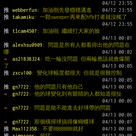
推 
webberfun
: 加油朝先發穩穩邁進
推 
takamiku
: 一顆sweeper再來配hfb打者就沒輒了
推 
tlcam4507
: 加油啦 繼續打大家的臉
推 
alexhsu0909
: 問題是所有人都看得出他的問題在
哪
→ 
as21838324
: 吃一輪沒問題 但兩輪應該就會爆開
了
推 
zxcv100
: 變化球幅度都很大 但就是很難控制
推 
gn7722
: 他的問題只有他自己
→ 
gn7722
: 他的球變化到有眼睛的人都知道很扯
→ 
gn7722
: 問題是能不能進去好球帶的問題
→ 
gn7722
: 那個橫掃球搞得像蝴蝶球
推 
Max112358
: 不要BBBBBBB就好
推 
simpsons
: 超猛