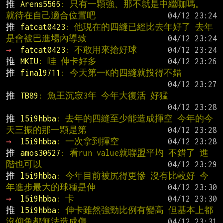
推 
Arens5566
: 只有一顆強、那不就是中繼咖嗎。 
就待在自己適合位置吧
推 
fatcat0423
: 他現在的四縫已經比去年好了 去年
是會被巴進場內導致
→ 
fatcat0423
: 不敢用來搶好球
推 
MKIU
: 哇 伸卡好多
推 
final9711
: 今天第一K的四縫就投得不錯
推 
TB89
: 魚王沉寂3年 今年大復活 好猛
推 
l5i9hbba
: 去年的四縫至少能造成揮空 今年的今
天三振的那一顆是第
→ 
l5i9hbba
: 一次拿到揮空
推 
amos30627
: 看run value就聯盟平均 不錯了 進
階也可以
推 
l5i9hbba
: 今年目前被尻得更慘 沒有比較好 今
年進步最大的球種是伸
→ 
l5i9hbba
: 卡
推 
l5i9hbba
: 伸卡雖然強勁比例有變高 但基本上都
沒仰角都無法造成傷