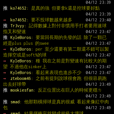
推 
ko74652
: 是真的強 但要拿k還是控球要好點
→ 
ko74652
: 要不投球數越來越多
推 
Tr3vyy
: 記得數據上對付非慣用手打者要用速球 
指叉和變速
推 
KyleBoros
: 要當回長期的先發的話 除了一顆已
經是plus plus 的swee
→ 
KyleBoros
: per 至少還要有第二顆還不錯可以製
造揮空或是soft%的球
→ 
KyleBoros
: 種 我在之前是對變速有比較大的期
望 不過他在sinker上
→ 
KyleBoros
: 看起來表現也進步不少
→ 
zteboom46
: 之前有提到說球很會跑 但很容易跑
出去好球帶
推 
mookiesfan
: 反正位置比在巨人的時候更穩ㄌ
推 
smad
: 他那顆橫掃球是真的很威 看起來像紅中肉
包
→ 
smad
: 結果揮棒完就變成超級大壞球