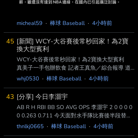
micheal59
·
棒球 Baseball
·
4小時前
45
[新聞] WCY-大谷賽後常秒回家！為2寶
換大型賓利
WCY-大谷賽後常秒回家！為2寶換大型賓利
真美子一手包辦飲食 記者王真魚／綜合報導 道
奇球星大谷翔平近期打擊狀態升溫，5日（當地
whj0530
·
棒球 Baseball
·
4小時前
時間）對小熊之戰單場雙響砲，連續安 打場次
推進至9場。日媒也關注大谷場外生活，提到他
43
[分享] 今日李灝宇
今年改開大型賓利進出球場，以及 與妻子真美
AB R H RBI BB SO AVG OPS 李灝宇 2 0 0 0 0
子一同育兒、在家中泳池與戶外露台度過夏日時
0 0.263 0.711 今天面對水手隊比賽後半段替補
光。 大谷今年6月迎來第2個孩子、也是首名兒
上場，接替Gleyber Torres 獲得兩次打擊機會都
子出生；繼去年4月長女誕生後，目前與真美子
thnlkj0665
·
棒球 Baseball
·
4小時前
沒有安打 首打席擊出三壘界外區飛球，第二個
共同照顧兩名年幼子女。 報導引述旅美記者說