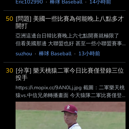
Eric102990
·
棒球 Baseball
·
14小時前
打，包含失誤上壘在內三次上壘都成功跑回分
數，成功將 連續安打場次推進到14場，賽後
50
[問題] 美國一些比賽為何能晚上八點多才
OPS+159。 ---- Sent from BePTT on my
開打
Samsung SM-S9360 --
亞洲這邊台日韓比賽晚上六七點開賽就極限了
但看美國那邊 大聯盟也好 甚至一些小聯盟賽事
常常都是當地時間晚上八點多才開打 美國人都
suzhou
·
棒球 Baseball
·
13小時前
不用擔心影響隔天上班時間或趕末班車嗎 -- 但
這樣開車回家不是更晚更累嗎
30
[分享] 樂天桃猿二軍今日比賽僅登錄三位
投手
https://i.mopix.cc/9AN0Lj.jpg 截圖：二軍樂天桃
猿vs.中信兄弟轉播畫面 今天猿隊二軍比賽僅登
錄楊彬、邱駿威、王宇翔三名投手。
https://i.mopix.cc/VD8bVe.jpg
https://i.mopix.cc/1COAQV.jpg 第四位登板的余
新喆本職是捕手，但已經是累積第三次用投手身