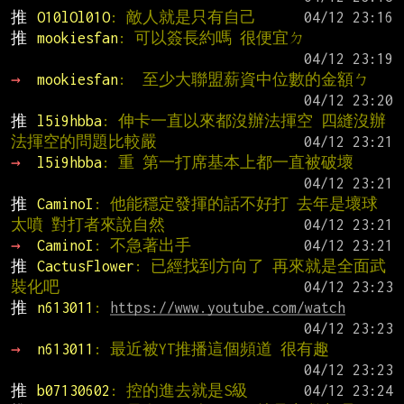
推 
O10lOl01O
: 敵人就是只有自己
推 
mookiesfan
: 可以簽長約嗎 很便宜ㄉ
→ 
mookiesfan
:  至少大聯盟薪資中位數的金額ㄅ
推 
l5i9hbba
: 伸卡一直以來都沒辦法揮空 四縫沒辦
法揮空的問題比較嚴
→ 
l5i9hbba
: 重 第一打席基本上都一直被破壞
推 
CaminoI
: 他能穩定發揮的話不好打 去年是壞球
太噴 對打者來說自然
→ 
CaminoI
: 不急著出手
推 
CactusFlower
: 已經找到方向了 再來就是全面武
裝化吧
推 
n613011
: 
https://www.youtube.com/watch
→ 
n613011
: 最近被YT推播這個頻道 很有趣
推 
b07130602
: 控的進去就是S級