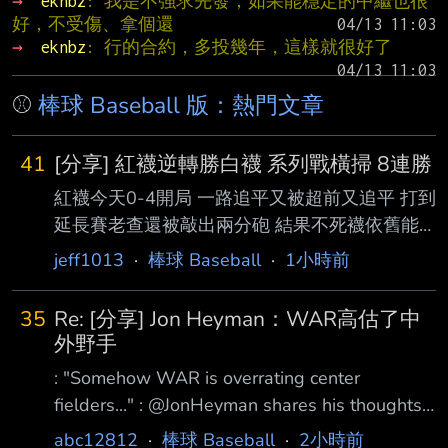
→ 
eknbz
: 我是不強求先發，如果能穩定的中繼也很
好，不受傷、拿個還
→ 
eknbz
: 行的合約，多投幾年，這樣就很好了
⚾
棒球 Baseball 版：熱門文章
41
[分享] 紅襪逆轉勝白襪 系列戰橫掃 8連勝
紅襪今天0-4開局 一路追平又被超前又追平 打到
延長賽老查還被敲出兩分砲 結果不死襪依舊能
打回來 最終在13局跟對手說再見 再次完成系列
jeff1013
·
棒球 Baseball
·
1小時前
戰橫掃並且拿下8連勝 紅襪近29戰26勝 近36戰
31勝 從美聯墊底打到只差外卡1的洋基0.5場 繼
35
Re: [分享] Jon Heyman：WAR高估了中
續北伐！ 紅襪這波的韌性真的太扯啦！
外野手
https://x.com/BNightengale/status/208557173
: "Somehow WAR is overrating center
0198982659 The Boston Red Sox come from
fielders..." : @JonHeyman shares his thoughts
behind five times, and beat the Chi
on the NL MVP race in regards to comparing
abc12812
·
棒球 Baseball
·
2小時前