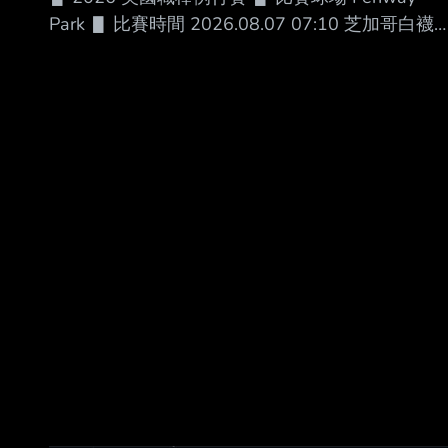
「不知為何，WAR 高估了中外野手的
Park ▋ 比賽時間 2026.08.07 07:10 芝加哥白襪
█ AVG OBP SLG OPS HR RBI SB BB １.Chase
Meidroth (R) 2B .271 .347 .388 .735 9 40 2 44
２.村上宗隆 (L) 1B .241 .375 .536 .911 24 51 1
59 ３.Miguel Vargas (R) 3B .239 .344 .478 .822
24 67 11 62 ４.Rand