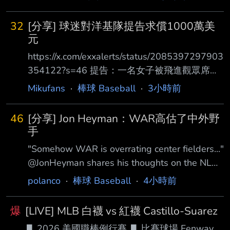
the va : lue of Pete Crow-Armstrong's defense
to Shohei Ohtani's pitching. :
32
[分享] 球迷對洋基隊提告求償1000萬美
https://x.com/i/status/2085429195300094254
元
: 「不知為何，WA
https://x.com/exxalerts/status/2085397297903
354122?s=46 提告：一名女子被飛進觀眾席的
球棒打中後，現在向紐約洋基隊求償1,000萬美
Mikufans
·
棒球 Baseball
·
3小時前
元。 37歲的Stephanie Duluc當時坐在公司安排
的座位上，位置就在本壘後方第4排。 當時，克
46
[分享] Jon Heyman：WAR高估了中外野
里夫蘭守護者隊球員Jose Ramirez揮棒擊球，沒
手
想到球棒直接從手中飛出去，衝進 觀眾席並打
"Somehow WAR is overrating center fielders..."
中Duluc的頭部。 訴狀指出，Duluc是位於布朗
@JonHeyman shares his thoughts on the NL
克斯的SOMOS Community Care幕僚長。這一
MVP race in regards to comparing the va lue of
polanco
·
棒球 Baseball
·
4小時前
擊讓她受到創傷
Pete Crow-Armstrong's defense to Shohei
Ohtani's pitching.
爆
[LIVE] MLB 白襪 vs 紅襪 Castillo-Suarez
https://x.com/i/status/2085429195300094254
▋ 2026 美國職棒例行賽 ▋ 比賽球場 Fenway