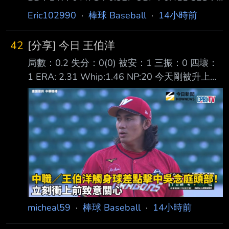
的林昱珉今天在3A先發對上聖地牙哥教士隊，
0.429 OPS+：157 陳傑憲今天當起爆劑，擊出
首局就遇到連續2人 上壘危機，但靠雙殺、滾地
Eric102990
·
棒球 Baseball
·
14小時前
打破喵喵打擊低潮的本季第四轟，成功將百轟里
球出局化解，第3局、第5局都因單局被連敲2安
程碑拉近到M59 ，賽後OPS+上升至157。 陳傑
42
[分享] 今日 王伯洋
憲目前還差14打席才能補足規定打席，按照目前
局數：0.2 失分：0(0) 被安：1 三振：0 四壞：
成績有機會空降打擊王，同時OPS+也僅 次於張
1 ERA: 2.31 Whip:1.46 NP:20 今天剛被升上一
育成和魔鷹。 ---- Sent from BePTT on my
軍的王伯洋 9局上半接替李致霖的投球 雖被敲出
Samsung SM-S9360 --
一安打及一保送 掉了隊友的分數 不過後面連續
解決兩名打者 讓對方形成滿壘殘壘 --
micheal59
·
棒球 Baseball
·
14小時前