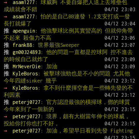
→ 
asam1277
: 球威夠 不要自爆把人送上去堆壘包 
成績就會不錯
→ 
asam1277
: 怕的是自己BB連發 1.2支安打或一發
長打就爆了
推 
apenguin
: 他強擊球比例其實蠻高的 但就仰角帶
不起來 殺傷力不高
推 
frank88
: 世界最強Sweeper
推 
gn00324893
: 他的問題一直都是控球阿 控不進去
的時候自己就炸了
推 
MrNeverDie
: 加油
推 
KyleBoros
: 被擊球強勁也是不小的問題 尤其他
今年四縫sinker 幾乎
→ 
KyleBoros
: 拿不到什麼揮空會是一些轉先發的不
利因素
推 
peterj0727
: 官方認證最強的橫掃球，鄧的球質
今年來到了一個新的
→ 
peterj0727
: 境界，頗有大樹當年伸卡的球威，
投給你打你也打不好，
→ 
peterj0727
: 加油，希望早日看到先發 Fighting