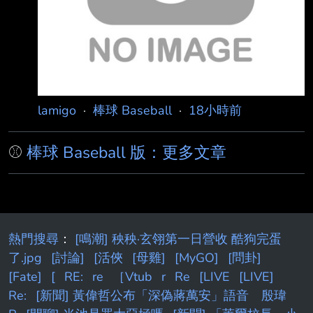
味全龍先馳得點， 最終龍隊以3比0完封統一
獅。 截至5日，陳子豪本季出賽67場，212打數
敲出39支安打，貢獻3轟
lamigo
·
棒球 Baseball
·
18小時前
⚾
棒球 Baseball 版：更多文章
熱門搜尋
：
[鳴潮] 秧秧·玄翎第一日營收 酷狗完蛋
了.jpg
[討論]
[活俠
[母雞]
[MyGO]
[問卦]
[Fate]
[
RE:
re
［Vtub
r
Re
[LIVE
[LIVE]
Re:
[新聞] 黃偉哲公布「深偽蔣萬安」語音 殷瑋