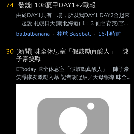
74
[發錢] 108夏甲DAY1+2戰報
由於DAY1只有一場，所以我DAY1 DAY2合起來
一起說 札幌日大(南北海道) 1：3 仙台育英(宮
城) 仙台育英整場大概只出七成力就拿下札幌日
balbalbanana
·
棒球 Baseball
·
16小時前
大，至於為何會這麼說，其實整場仙台育英發
生了九次BB，整體跟地方大會的狀態略有差
30
[新聞] 味全休息室「假鼓勵真酸人」 陳
別，但能很明顯感覺到對面對手確實實力有所
子豪笑曝
差距，就在這樣的狀況下，札幌日大也是很難做
ETtoday 味全休息室「假鼓勵真酸人」 陳子豪
出適當攻勢，尤其是第八第九局各兩次的 BB，
笑曝隊友激勵內幕 記者胡冠辰／天母報導 味全
札幌日大還是沒法得到任何分數，只能說輸的不
重砲陳子豪近期逐漸找回長打火力，5日面對統
冤 ------ 東筑(福岡) 1：5 神村学園(鹿児島) 神
一獅再度以第9棒身分開轟，一週內兩 度從打線
村超級有餘裕的不上王牌，先用他們的二號先發
最末端炸裂；他在6日賽前受訪時表示，最近最
松永遥斗
大的差別除了運氣比較好，更重 要的是重新掌
握與投手對決的節奏，讓原本經常落在界外的紮
實擊球，開始能夠留在場內 。 陳子豪昨役3打數
敲出1支安打，3局下轟出右外野陽春全壘打，替