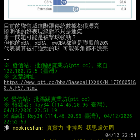
目前的鄧愷威進階跟傳統數據都很漂亮

證明他的好表現絕對不只是運氣

唯一問題可能是被擊球強勁？

但他的xBA、xERA、xwOBA都算是聯盟前20%

代表就算被打強勁的球 可能仰角都不漂亮

※ 發信站: 批踢踢實業坊(ptt.cc), 來自: 
※ 文章網址: 
https://www.ptt.cc/bbs/BaseballXXXX/M.177600518
0.A.F57.html
※ 轉錄者: Roy34 (114.46.20.96 臺灣), 
※ 編輯: Roy34 (114.46.20.96 臺灣), 04/12/2026 
推 
mookiesfan
: 真實力 非捧殺 我思慮欠周