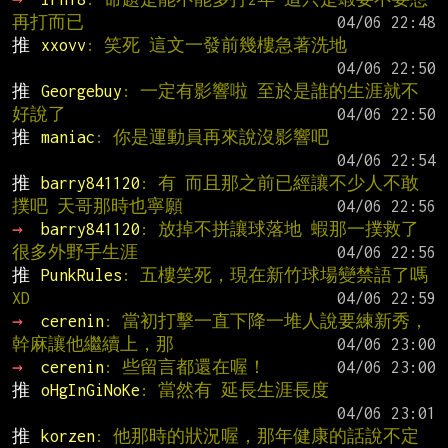
再打而已
推 
xxovv
: 笑死 這文一發前幾樓急著洗地
推 
Georgebuy
: 一定有影響啦 至於是誰的生涯就不
好說了
推 
maniac
: 你是運動員再來說沒影響吧
推 
barry841120
: 有 而且那之前已經讓不少人不敢
撲吧 天哥那時也寧願
→ 
barry841120
: 放掉不拼讓球落地 蝦那一撲救了
很多外野手生涯
推 
PunkRules
: 五樓笑死，現在新竹球場變禁語了嗎
XD
→ 
cerenin
: 當初打擊一直下降一堆人說要練新秀，
幹麻讓他繼續上，那
→ 
cerenin
: 些留言都還在喔！
推 
oHgInGiNoKe
: 當然有 延長生涯長度
推 
korzen
: 他那時的狀況喔，那年健康的話說不定