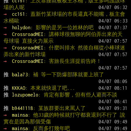
推 
cc161
: 上次靠腰就被板主水桶，版主多呵護該球
場的人呢
→ 
cc161
: 蓋新竹某球場的市長還真不能嘴，板主會
水桶歐
→ 
holydon
: 影響的是另一位姓林的吧
→ 
CrossroadMEI
: 講棒球很無聊的阿伯弄出來的天
母球場 直接火力展示
→ 
CrossroadMEI
: 什麼叫排水 然後自稱從小棒球迷
弄出來的新竹球場
→ 
CrossroadMEI
: 害旅長生涯提前告終！
推 
bala73
: 補 等一下防爆部隊就要上班了
推 
KKKAO
: 本來就快退了吧...
推 
lozupomelo
: 肯定有影響，但有些人避而不談
推 
b9441118
: 某族群要出來罵人了
→ 
mainsa
: 他33歲的時候就打守都衰退到不行了 說
實在是因為那個受傷
→ 
mainsa
: 反而多打幾年吧