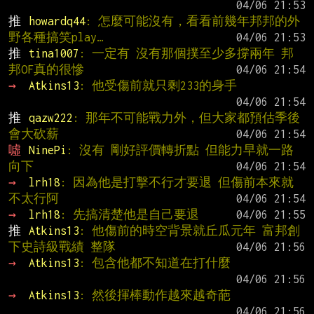
推 
howardq44
: 怎麼可能沒有，看看前幾年邦邦的外
野各種搞笑play…
推 
tina1007
: 一定有 沒有那個撲至少多撐兩年 邦
邦OF真的很慘
→ 
Atkins13
: 他受傷前就只剩233的身手
推 
qazw222
: 那年不可能戰力外，但大家都預估季後
會大砍薪
噓 
NinePi
: 沒有 剛好評價轉折點 但能力早就一路
向下
→ 
lrh18
: 因為他是打擊不行才要退 但傷前本來就
不太行阿
→ 
lrh18
: 先搞清楚他是自己要退
推 
Atkins13
: 他傷前的時空背景就丘瓜元年 富邦創
下史詩級戰績 整隊
→ 
Atkins13
: 包含他都不知道在打什麼
→ 
Atkins13
: 然後揮棒動作越來越奇葩