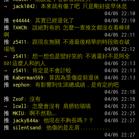
→ 
jack1042
: 本來就有傷了吧 只是剛好提早休息
推 
e44444
: 其實已經退化了
推 
TAWCN
: 說絕對有的 怎麼一查推文都沒在看棒球
啊
推 
z5411
: 跟現在無關 不過最後精華的時段敗在破
場地
→ 
z5411
: 想一想也是蠻好笑的 不過還好不是阿全 
801這麼人和的人
→ 
z5411
: 肯定是不會計較
推 
Kaberman569
: 算因為受傷提前退休
推 
xephon
: 有影響到生涯總成績，是肯定的吧
推 
ZxoF
: 沒有
→ 
lcwll
: 怎麼會沒有 肩膀欸嘖嘖
推 
MKIU
: 啊不然勒….
推 
jacky844a
: 他現在不夠長嗎？？
推 
silentsand
: 他傷的是左肩...........