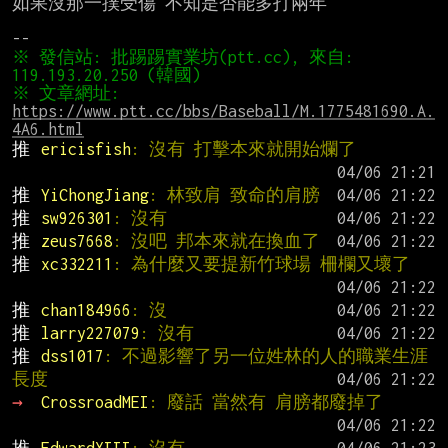
如果沒那一撲受傷 不知是否能多打兩年

※ 發信站: 批踢踢實業坊(ptt.cc), 來自: 
※ 文章網址: 
https://www.ptt.cc/bbs/Baseball/M.1775481690.A.
4A6.html
推 
ericisfish
: 沒有 打擊本來就開始爛了
推 
YiChongJiang
: 林致肩 致命的肩膀
推 
sw926301
: 沒有
推 
zeus7668
: 沒吧 邦本來就在換血了
推 
xc332211
: 為什麼又要提新竹球場 柵欄又壞了
推 
chan184966
: 沒
推 
larry227079
: 沒有
推 
dss1017
: 不過影響了另一位姓林的人的職業生涯
長度
→ 
CrossroadMEI
: 廢話 當然有 肩膀都廢掉了