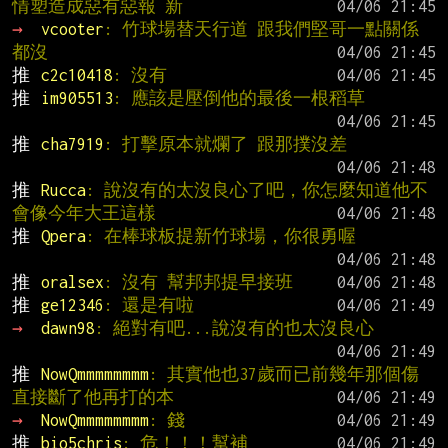
情塑造成惡有惡報 新
→ 
vcooter
: 竹球場替天行道 跟我們堅哥一點關係
都沒
推 
c2c10418
: 沒有
推 
im905513
: 應該是壓倒他的最後一根稻草
推 
cha7919
: 打擊原本就爛了 跟那撲沒差
推 
Rucca
: 說沒有的太沒良心了吧，你怎麼知道他不
會像今年大王這樣
推 
Qpera
: 在棒球板提新竹球場，你很勇喔
推 
oralsex
: 沒有 幫邦邦提早接班
推 
ge12346
: 還是有啦
→ 
dawn98
: 絕對有吧...說沒有的也太沒良心
推 
NowQmmmmmmmm
: 其實他也37歲而已前幾年那個傷
直接斷了他再打的本
→ 
NowQmmmmmmmm
: 錢
推 
bio5chris
: 危！！！幫補