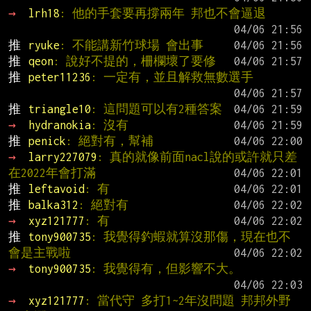
→ 
lrh18
: 他的手套要再撐兩年 邦也不會逼退
推 
ryuke
: 不能講新竹球場 會出事
推 
qeon
: 說好不提的，柵欄壞了要修
推 
peter11236
: 一定有，並且解救無數選手
推 
triangle10
: 這問題可以有2種答案
→ 
hydranokia
: 沒有
推 
penick
: 絕對有，幫補
→ 
larry227079
: 真的就像前面nacl說的或許就只差
在2022年會打滿
推 
leftavoid
: 有
推 
balka312
: 絕對有
→ 
xyz121777
: 有
推 
tony900735
: 我覺得釣蝦就算沒那傷，現在也不
會是主戰啦
→ 
tony900735
: 我覺得有，但影響不大。
→ 
xyz121777
: 當代守 多打1~2年沒問題 邦邦外野