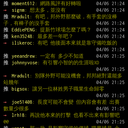
推 
moment612
: 網路風評有好轉啦
→ 
signm
: 想太多，並沒有
推 
Mradult
: 有吧，邦外野那麼破，有手套的沒棒
子，有棒子的沒手套
推 
EddiePENG
: 提新竹球場怎麼了嗎？
推 
ken35248
: 最多差一年吧？
→ 
ilikeroc
: 有吧 他後面本來就是靠守備吃飯的
推 
yeeandrew
: 一定有 多少不知道
推 
johnnyvose
: 有引響小智的的生涯啦XD
→ 
Mradult
: 別隊外野可能沒機會，邦邦絕對還能多
站幾年
推 
bigsox
: 讓另一位林姓男子職業生命歸零
→ 
joe51408
: 長度可能不會變 但內容會有差 出賽
數量少很多
→ 
lrh18
: 再說他本來的打擊 也看不出來有影響吧
@@