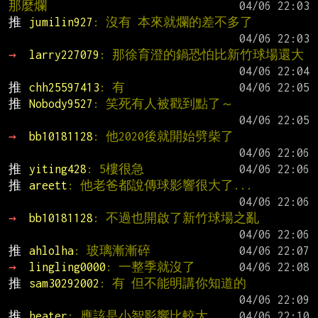
那麼爛
推 
jumilin927
: 沒有 本來就爛的差不多了
→ 
larry227079
: 那徐育澄的鍋恐怕比新竹球場還大
推 
chh25597413
: 有
推 
Nobody9527
: 笑死有人被戳到點了～
→ 
bb10181128
: 他2020後就開始劈柴了
推 
yiting428
: 5樓很急
推 
areett
: 他老爸都說傳球影響很大了...
→ 
bb10181128
: 不過也開啟了新竹球場之亂
推 
ahlolha
: 玻璃漸漸碎
→ 
lingling0000
: 一整季就沒了
推 
sam30292002
: 有 但不能明講你知道的
推 
heater
: 應該是小智影響比較大