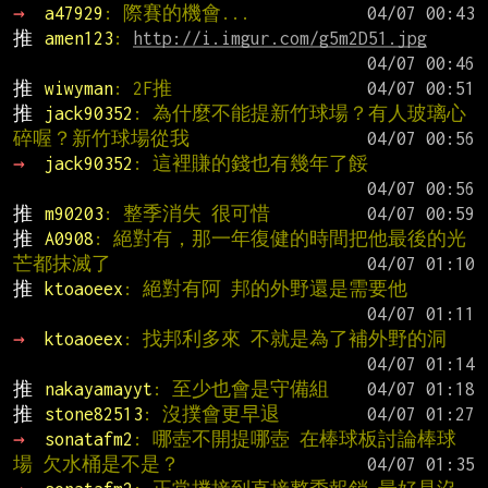
→ 
a47929
: 際賽的機會...
推 
amen123
: 
http://i.imgur.com/g5m2D51.jpg
推 
wiwyman
: 2F推
推 
jack90352
: 為什麼不能提新竹球場？有人玻璃心
碎喔？新竹球場從我
→ 
jack90352
: 這裡賺的錢也有幾年了餒
推 
m90203
: 整季消失 很可惜
推 
A0908
: 絕對有，那一年復健的時間把他最後的光
芒都抹滅了
推 
ktoaoeex
: 絕對有阿 邦的外野還是需要他
→ 
ktoaoeex
: 找邦利多來 不就是為了補外野的洞
推 
nakayamayyt
: 至少也會是守備組
推 
stone82513
: 沒撲會更早退
→ 
sonatafm2
: 哪壺不開提哪壺 在棒球板討論棒球
場 欠水桶是不是？