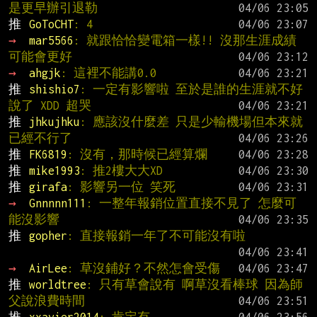
是更早辦引退勒
推 
GoToCHT
: 4
→ 
mar5566
: 就跟恰恰變電箱一樣!! 沒那生涯成績
可能會更好
→ 
ahgjk
: 這裡不能講0.0
推 
shishio7
: 一定有影響啦 至於是誰的生涯就不好
說了 XDD 超哭
推 
jhkujhku
: 應該沒什麼差 只是少輸機場但本來就
已經不行了
推 
FK6819
: 沒有，那時候已經算爛
推 
mike1993
: 推2樓大大XD
推 
girafa
: 影響另一位 笑死
→ 
Gnnnnn111
: 一整年報銷位置直接不見了 怎麼可
能沒影響
推 
gopher
: 直接報銷一年了不可能沒有啦
→ 
AirLee
: 草沒鋪好？不然怎會受傷
推 
worldtree
: 只有草會說有 啊草沒看棒球 因為師
父說浪費時間