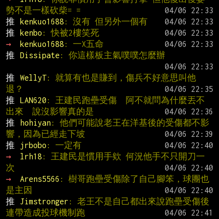
勢不是一樣砍柴= =
推 
kenkuo1688
: 沒有 但另外一個有
推 
kenbo
: 快被2樓笑死
→ 
kenkuo1688
: 一X五命
推 
Dissipate
: 你這樣板主氣噗噗怎麼辦
推 
WellyT
: 就算有也是賺到，傷兵不好意思叫他
退？
推 
LAN620
: 王建民跑壘受傷  阿不就問為什麼丟不
出來  說沒影響真的是
推 
hohiyan
: 他們可能說老王在洋基後的受傷都不影
響，因為已經走下坡
推 
jrbobo
: 一定有
→ 
lrh18
: 王建民是慣用手欸 何況他手不只開刀一
次
→ 
Arens5566
: 樹哥跑壘受傷除了自己腳笨，球團也
是主因
推 
Jimstronger
: 老王不是自己都出來說跑壘受傷後
連帶造成投球機制跑