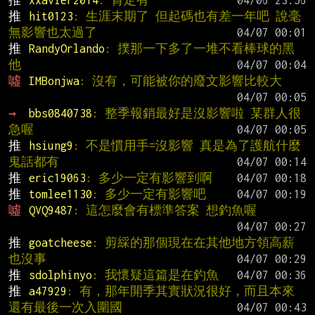
推 
xxavier2014
: 肯定有
推 
hit0123
: 生涯末期了 但起碼也有差一年吧 說毫
無影響也太過了
推 
RandyOrlando
: 撲那一下多了一堆不看棒球的黑
他
噓 
IMBonjwa
: 沒有，可能被你的廢文影響比較大
→ 
bbs0840738
: 整季報銷最好是沒影響啦 某群人很
急喔
推 
hsiung9
: 不是慣用手=沒影響 真是為了護航什麼
鬼話都有
推 
eric19063
: 多少一定有影響到啊
推 
tomlee1130
: 多少一定有影響吧
噓 
QVQ9487
: 這怎麼會有標準答案 想釣魚喔
推 
goatcheese
: 剪綵的那個現在在其他地方領高薪 
也沒事
推 
sdolphinyo
: 我懷疑這篇是在釣魚
推 
a47929
: 有，那年開季其實狀況很好，而且本來
還有最後一次入圍國