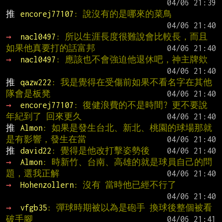
推 
encorej77107
: 說沒有的是哪來的菜鳥
→ 
nacl0497
: 所以生涯長度很難說會比較長，而且
如果他真要打的話富邦
→ 
nacl0497
: 應該也不會強迫他退休吧，神主牌欸
推 
qazw222
: 我是覺得在受傷前如果不看名字在其他
隊會是板凳
→ 
encorej77107
: 復健浪費的不是時間? 更不要說
年紀到了 回來更久
推 
Almon
: 如果是發生台北、新北、桃園的球場那就
是有影響，發生在當
推 
david22
: 覺得是他改打擊姿勢後
→ 
Almon
: 時新竹、台南、高雄的就是球員自己的問
題，選我正解
→ 
Hohenzollern
: 沒有 當時他已經不行了
→ 
vfgb35
: 彈球時期被以為是砲手 換球後整個被看
破手腳