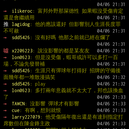
→ 
ilikeroc
: 富邦外野那屎德性 如果蝦沒受傷肯定
還是會繼續用
推 
lagidog
: 他的應該還好 但影響別人生涯長度罪
不可赦
→ 
sdd5426
: 沒有好嗎 他那之前就已經在爛了
噓 
x2206223
: 說沒影響的都是某友友
→ 
lon0623
: 但是沒受傷，蝦哥或許可以多打一百
場，不論先發替補
→ 
sdd5426
: 生涯只有彈球年打得好 招牌的守備後
面幾年都一堆散漫搞笑
→ 
sdd5426
: play
→ 
lon0623
: 多打兩年意義就不太大了，邦也該換血
了
→ 
TAWCN
: 沒影響 彈球才有影響
→ 
cue
: 有啊，想到就恨
→ 
larry227079
: 他受傷隔年復出還是有達到指定打
席數但在陳金鋒主政