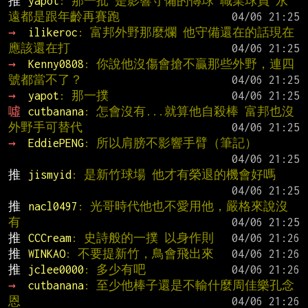
推 
yapot
: 那一批 是影響守備的傳球 職業球員 永
遠都是跟年齡再賽跑
→ 
ilikeroc
: 富邦外野那麼爛 他守備還在的話現在
應該還在打
→ 
Kenny0808
: 你說他沒傷會搶不贏那些外野，連四
號都當不了？
→ 
yapot
: 那一撲
噓 
cutbanana
: 怎會沒有...就算他自殺棒 富邦也沒
外野手可替代
→ 
EddiePENG
: 所以肩膀不影響手臂（筆記）
推 
jismyid
: 是新竹球場 他才有榮退的機會好嗎
推 
nacl0497
: 光哥時代他也不愛用他，嚴格來說沒
有
推 
CCCream
: 史詩般的一撲 以身作則
推 
WINKAO
: 不要提新竹，鳥會飛出來
推 
jclee0000
: 多少有吧
→ 
cutbanana
: 至少他棒子還是不輸什麼周佳樂孔念
恩