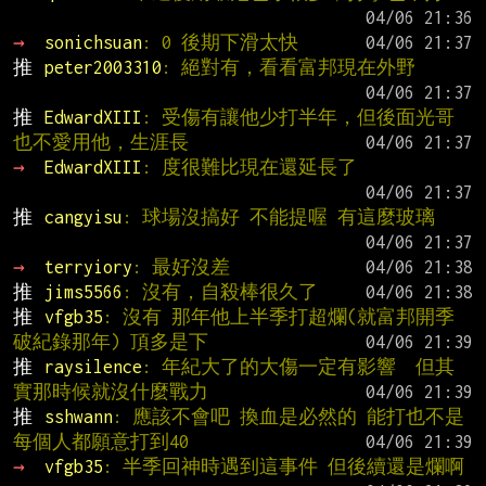
→ 
sonichsuan
: 0 後期下滑太快
推 
peter2003310
: 絕對有，看看富邦現在外野
推 
EdwardXIII
: 受傷有讓他少打半年，但後面光哥
也不愛用他，生涯長
→ 
EdwardXIII
: 度很難比現在還延長了
推 
cangyisu
: 球場沒搞好 不能提喔 有這麼玻璃
→ 
terryiory
: 最好沒差
推 
jims5566
: 沒有，自殺棒很久了
推 
vfgb35
: 沒有 那年他上半季打超爛(就富邦開季
破紀錄那年) 頂多是下
推 
raysilence
: 年紀大了的大傷一定有影響  但其
實那時候就沒什麼戰力
推 
sshwann
: 應該不會吧 換血是必然的 能打也不是
每個人都願意打到40
→ 
vfgb35
: 半季回神時遇到這事件 但後續還是爛啊