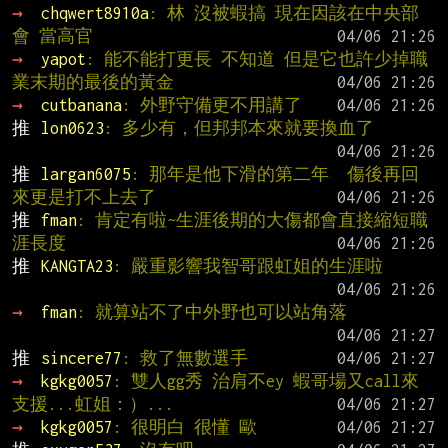
→ 
chqwert8910a
: 林 沒被蝦搞 現在因該在中央部
會 當高官
→ 
yapot
: 能不能打更長 不知道 但是它也許少掉職
業末期的最後的黃金
→ 
cutbanana
: 外野守備更不用講了
推 
lon0623
: 多少有，但邦邦本來就要換血了
推 
largan6075
: 那年是他下滑的第二年  傷後再回
來更是打不上去了
推 
fman
: 肯定有啦~生涯後期的大傷都會直接縮短職
涯長度
推 
KANGTA23
: 嚴重影響我智哥跟虹姐的生涯啦
→ 
fman
: 就算站不了中外野也可以站角落
推 
sincere77
: 救了無數選手
→ 
kgkg0057
: 雙人gg秀 治肩不ey 蝦哥場又call來
支援...虹姐：）...
→ 
kgkg0057
: 很明白 很懂 歐