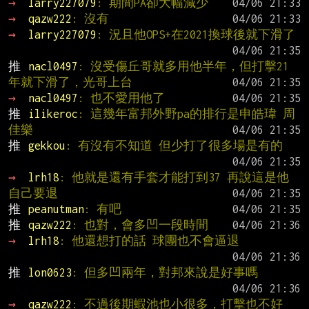
→ 
larry227079
: 期間PA卻大幅減少
→ 
qazw222
: 沒有
→ 
larry227079
: 況且他OPS+在2021換球後就下滑了
推 
nacl0497
: 沒受傷丘哥就多用他半年，但打擊21
年就下滑了，光哥上台
→ 
nacl0497
: 也不愛用他了
推 
ilikeroc
: 這幾年富邦外野pa的排行是申皓瑋 周
佳樂
推 
gekkou
: 有沒有不知道 但少打了很多場是有的
→ 
lrh18
: 他就是還有手套才能打到37 再說這是他
自己要退
推 
peanutman
: 有吧
推 
qazw222
: 也對，會多凹一段時間
→ 
lrh18
: 他還想打的話 球團也不會逼退
推 
lon0623
: 但多凹兩年，對邦來說是好事嗎
→ 
qazw222
: 不過後期蝦池也小很多，打擊也不好