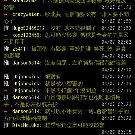
→ 
sonatafm2
: 正常撲接到直接整季報銷 最好是沒
影響
→ 
crazywater
: 歐北共 這個論點又有一堆人要不開
心了
推 
Hugo92466312
: 沒有 原本就很爛了
→ 
xodd123456
: 怎可能沒影響 傳球是全身的力量又
不是用手
推 
z5411
: 被那個 有影響 至於是誰 笑死 乾 還真
的影響
推 
danson6614
: 沒差個屁，左肩撕裂傷跟我說沒差
推 
JKjohnwick
: 絕對有
推 
JKjohnwick
: 就是被小智害的
→ 
JKjohnwick
: 不然再打個2年沒問題
推 
danson6614
: 而且傳接球跟打擊也很吃非慣用
手，不是你左投或右投
→ 
danson6614
: 就可以不用管另一邊…會影響出手的
方向和球棒的控制
推 
DiviNeLuke
: 整季報銷怎麼可能沒影響