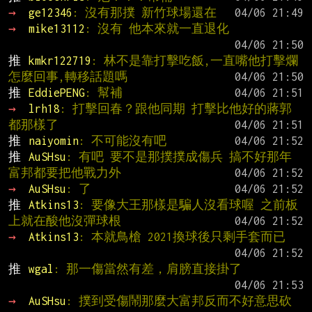
→ 
ge12346
: 沒有那撲 新竹球場還在
→ 
mike13112
: 沒有 他本來就一直退化
推 
kmkr122719
: 林不是靠打擊吃飯,一直嘴他打擊爛
怎麼回事,轉移話題嗎
推 
EddiePENG
: 幫補
→ 
lrh18
: 打擊回春？跟他同期 打擊比他好的蔣郭
都那樣了
推 
naiyomin
: 不可能沒有吧
推 
AuSHsu
: 有吧 要不是那撲撲成傷兵 搞不好那年
富邦都要把他戰力外
→ 
AuSHsu
: 了
推 
Atkins13
: 要像大王那樣是騙人沒看球喔 之前板
上就在酸他沒彈球根
→ 
Atkins13
: 本就鳥槍 2021換球後只剩手套而已
推 
wgal
: 那一傷當然有差，肩膀直接掛了
→ 
AuSHsu
: 撲到受傷鬧那麼大富邦反而不好意思砍