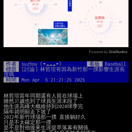
Powered by 
GliaStudios
Mute
作者
suzhou (☂☁☁☁☂)
看板
Baseball
標題
[討論] 林哲瑄有因為新竹那一撲影響生涯長
度嗎
時間
Mon Apr  6 21:21:26 2026
林哲瑄當年同期還有人留在球場上

雖然37歲也到了球員生涯末段了

他生涯高峰大概維持到2020球季完

隔年就明顯走下坡了

2022年新竹球場那一撲 直接躺好久

只是不太確定那一撲

是不是對他後來生涯提早落幕有關係
