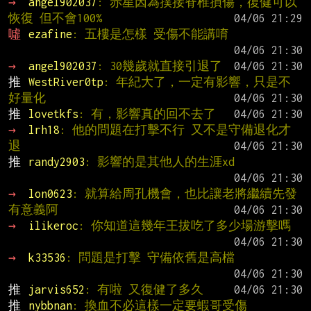
→ 
angel902037
: 赤星因為撲接脊椎損傷，復健可以
恢復 但不會100%
噓 
ezafine
: 五樓是怎樣 受傷不能講唷
→ 
angel902037
: 30幾歲就直接引退了
推 
WestRiver0tp
: 年紀大了，一定有影響，只是不
好量化
推 
lovetkfs
: 有，影響真的回不去了
→ 
lrh18
: 他的問題在打擊不行 又不是守備退化才
退
推 
randy2903
: 影響的是其他人的生涯xd
→ 
lon0623
: 就算給周孔機會，也比讓老將繼續先發
有意義阿
→ 
ilikeroc
: 你知道這幾年王拔吃了多少場游擊嗎
→ 
k33536
: 問題是打擊 守備依舊是高檔
推 
jarvis652
: 有啦 又復健了多久
推 
nybbnan
: 換血不必這樣一定要蝦哥受傷