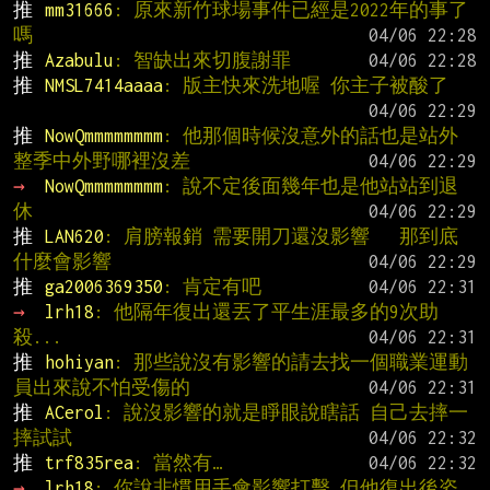
推 
mm31666
: 原來新竹球場事件已經是2022年的事了
嗎
推 
Azabulu
: 智缺出來切腹謝罪
推 
NMSL7414aaaa
: 版主快來洗地喔 你主子被酸了
推 
NowQmmmmmmmm
: 他那個時候沒意外的話也是站外
整季中外野哪裡沒差
→ 
NowQmmmmmmmm
: 說不定後面幾年也是他站站到退
休
推 
LAN620
: 肩膀報銷 需要開刀還沒影響   那到底
什麼會影響
推 
ga2006369350
: 肯定有吧
→ 
lrh18
: 他隔年復出還丟了平生涯最多的9次助
殺...
推 
hohiyan
: 那些說沒有影響的請去找一個職業運動
員出來說不怕受傷的
推 
ACerol
: 說沒影響的就是睜眼說瞎話 自己去摔一
摔試試
推 
trf835rea
: 當然有…
→ 
lrh18
: 你說非慣用手會影響打擊 但他復出後姿