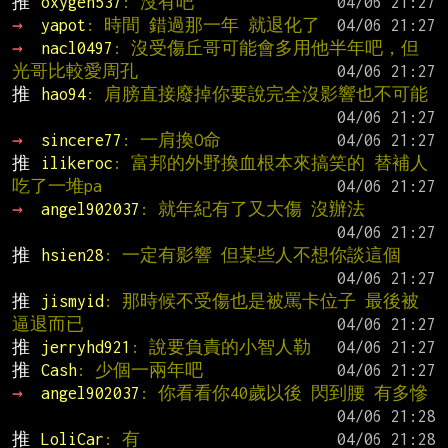
推 
oxygen537
: 沒有吧
→ 
yapot
: 時間 錯過那一年 就退化了
→ 
nacl0497
: 沒受傷丘哥可能會多用他半年吧，但
光哥比較愛周孔
推 
hao94
: 肩膀直接廢掉你要說完全沒影響也不可能
→ 
sincere77
: 一肩換O命
推 
ilikeroc
: 富邦的外野換血根本來搞笑的 替補人
吃了一堆pa
→ 
angel902037
: 就年紀有了又大傷 沒辦法
推 
hsien28
: 一定有影響 但某些人不想你談這個
推 
jismyid
: 那時候不受傷也是被罵卡位子 最後被
逼退而已
推 
jerryhd921
: 說要負責的小智人勒
推 
Cash
: 少個一兩年吧
→ 
angel902037
: 你看看你40歲以後 閃到腰 有多慘
推 
LoliCar
: 有