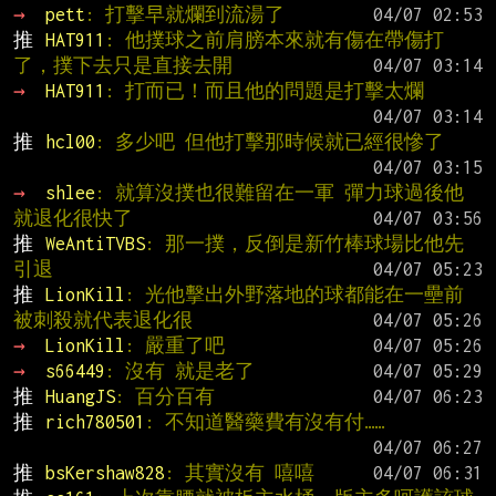
→ 
pett
: 打擊早就爛到流湯了
推 
HAT911
: 他撲球之前肩膀本來就有傷在帶傷打
了，撲下去只是直接去開
→ 
HAT911
: 打而已！而且他的問題是打擊太爛
推 
hcl00
: 多少吧 但他打擊那時候就已經很慘了
→ 
shlee
: 就算沒撲也很難留在一軍 彈力球過後他
就退化很快了
推 
WeAntiTVBS
: 那一撲，反倒是新竹棒球場比他先
引退
推 
LionKill
: 光他擊出外野落地的球都能在一壘前
被刺殺就代表退化很
→ 
LionKill
: 嚴重了吧
→ 
s66449
: 沒有 就是老了
推 
HuangJS
: 百分百有
推 
rich780501
: 不知道醫藥費有沒有付……
推 
bsKershaw828
: 其實沒有 嘻嘻