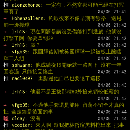
推 
alonzohorse
: 一定有，不然富邦可能已經在打冠
軍賽了……
→ 
Hohenzollern
: 釣蝦後來不像早期有餘裕一邊甩
帥一邊接球
→ 
lrh18
: 現在問題是講沒受傷能打到幾歲 他就沒
打擊了阿 你要凹到39
→ 
lrh18
: 歲？
→ 
vfgb35
: 跟國輝後期被笑國輝球一起被板上酸瞎
輝二人組
推 
sshwann
: 他成績從19開始就一路向下 沒有一年
回春過 只能接受換血
推 
nacl0497
: 重點是他自己也要退了這樣
→ 
lrh18
: 他還不是王拔那種60外撿來領較低薪的
→ 
vfgb35
: 不過他手套還是能用 留蔣不留全才真的
扯 全走鐘是後面的事
噓 
dlcay
: 沒有
推 
vcooter
: 來人啊 幫我把林哲瑄黑料挖出來 把事