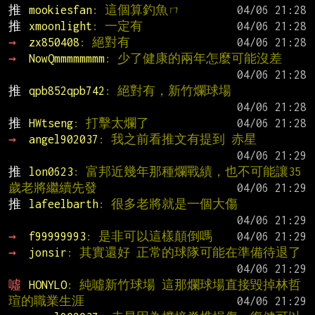
推 
mookiesfan
: 這個算釣魚ㄇ
推 
xmoonlight
: 一定有
→ 
zx850408
: 絕對有
→ 
NowQmmmmmmmm
: 少了健康的兩年怎麼可能沒差
推 
qpb852qpb742
: 絕對有，新竹爛球場
推 
HWtseng
: 打擊太爛了
→ 
angel902037
: 我之前看推文有提到 赤星
推 
lon0623
: 富邦近幾年那種爛戰績，也不可能讓35
歲老將繼續先發
推 
lafeelbarth
: 很多老將就是一個大傷
→ 
f99999993
: 是非可以這樣顛倒嗎
→ 
jonsir
: 其實還好 正常的球隊可能在準備待退了
噓 
HONYLO
: 純噓新竹球場 這那爛球場直接毀掉林哲
瑄的職業生涯