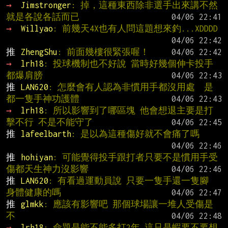
→ 
Jimstronger
: 掉，這種東西除非選手出來講不然
就是各說各話而已
→ 
Willyao
: 前幾天4X也有人問這題想來釣...XDDDD
推 
ZhengShu
: 前面幾樓很緊張喔！
→ 
lrh18
: 投球機制也不好說 當時好幾個伸卡投手
都爆肩膀
推 
LAN620
: 怎麼會有人認為非慣用手都沒用處  是
都一隻手神功護體
→ 
lrh18
: 所以影響到了哪區塊 他會想退主要是打
擊不行 不是不能守了
推 
lafeelbarth
: 是以為這種傷好就不會痛了嗎
推 
hohiyan
: 可能覺得投手跟打者只要不是慣用手受
傷都天生神力沒影響
推 
LAN620
: 有看過運動員說 只要一隻手還一隻腳 
身體健康的嗎
推 
glmkk
: 應該有影響吧 那個球場讓一堆人受傷是
不
→ 
lrh18
: 命題是能不能多打2年 這只是蝦要不要想