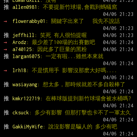
推 
EdwardXIII
: 沒有
推 
allen0981
: 不要提新竹球場,會戳到螞蟻窩
→ 
flowerabby01
: 關鍵字出來了   我先不說話
推 
jeffhill
: 笑死 有人很怕提喔
→ 
Arodz
: 最少差了100場的出賽數吧
→ 
a740125
: 因此多了巨量的黑粉
推 
largan6075
: 一定有啦...雖然本來就
→ 
lrh18
: 不是慣用手 影響沒那麽大好嗎....
推 
wasiayang
: 想太多，那時候就差不多自殺棒了
推 
kmkr122719
: 在棒球版提到新竹球場會被水桶嗎?
推 
cksuck
: 多少有影響 但那打擊也卡不了一軍太久
推 
GakkiMyWife
: 說沒影響是騙人的 多少有吧