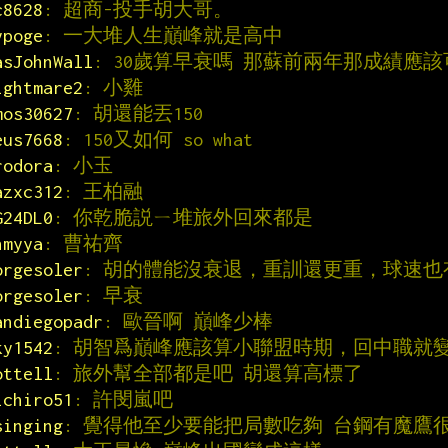
c8628
: 超商-投手胡大哥。
ypoge
: 一大堆人生巔峰就是高中
asJohnWall
: 30歲算早衰嗎 那蘇前兩年那成績應
ightmare2
: 小雞
mos30627
: 胡還能丟150
eus7668
: 150又如何 so what
rodora
: 小玉
azxc312
: 王柏融
G24DL0
: 你乾脆説ㄧ堆旅外回來都是
hmyya
: 曹祐齊
orgesoler
: 胡的體能沒衰退，重訓還更重，球速也有14
orgesoler
: 早衰
andiegopadr
: 歐晉啊 巔峰少棒
ky1542
: 胡智爲巔峰應該算小聯盟時期，回中職就
ottell
: 旅外幫全部都是吧 胡還算高標了
ichiro51
: 許閔嵐吧
singing
: 覺得他至少要能把局數吃夠 台鋼有魔鷹