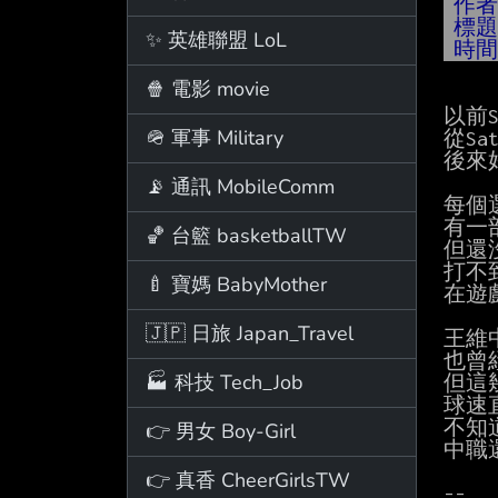
作
標
✨ 英雄聯盟 LoL
時
🍿 電影 movie
以前
🪖 軍事 Military
從Sat
後來
📡 通訊 MobileComm
每個
有一
🏀 台籃 basketballTW
但還
打不
🍼 寶媽 BabyMother
在遊
🇯🇵 日旅 Japan_Travel
王維
也曾
🏭 科技 Tech_Job
但這幾
球速
不知
👉 男女 Boy-Girl
中職
👉 真香 CheerGirlsTW