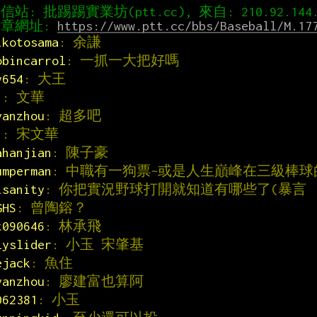
章網址: 
https://www.ptt.cc/bbs/Baseball/M.17
ikotosama
: 余謙
obincarrol
: 一抓一大把好嗎
y654
: 大王
1
: 文華
vanzhou
: 超多吧
1
: 宋文華
ahanjian
: 陳子豪
umperman
: 中職有一狗票~或是人生巔峰在三級棒
isanity
: 你把實況野球打開就知道有哪些了(暴言
GHS
: 曾陶鎔？
t090646
: 林承飛
lyslider
: 小玉 宋肇基
ejack
: 魚住
vanzhou
: 廖建富也算阿
062381
: 小玉