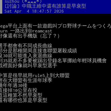
者
suzhou (☂☁☁☁☂)
題
[討論] 中職王維中還有誰算是早衰型
間
Sat Apr  4 18:47:57 2026
Sega平台上面有一款遊戲叫プロ野球チームをつくろ
urn 一路出到Dreamcast

好像還有出手機版（忘了？）

選手都會有不同成長曲線

部分是那種開局直接進聯盟屠殺成績

沒30就可能進入衰退曲線

到35就差不多要被踢出登錄名單挪給年輕球員機會

戲裡面好像就叫早衰型選手

中算是很早就用rule5上到大聯盟

經在大聯盟有生涯年球季

年年過30後

直接掉10公里在投

道這種算不然早衰型

還有哪些也算是早衰型
