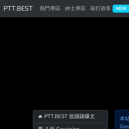
PTT.BEST
熱門專區
紳士專區
敲打政客
NEW
🔥 PTT.BEST 批踢踢爆文
本
Gre
💬 八卦 Gossiping