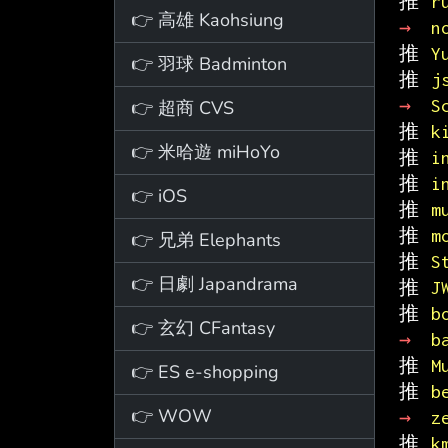
推 
r
👉 高雄 Kaohsiung
→ 
n
推 
Y
👉 羽球 Badminton
推 
j
→ 
S
👉 超商 CVS
推 
k
👉 米哈遊 miHoYo
推 
i
推 
i
👉 iOS
推 
m
推 
m
👉 兄弟 Elephants
推 
S
👉 日劇 Japandrama
推 
J
推 
b
👉 玄幻 CFantasy
→ 
b
推 
M
👉 ES e-shopping
推 
b
👉 WOW
→ 
z
推 
k