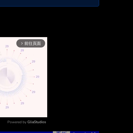
前往頁面
arrow_forward_ios
Powered by 
GliaStudios