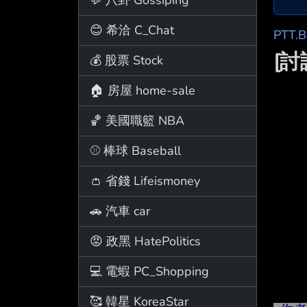
😊 希洽 C_Chat
PTT.
[
💰 股票 Stock
🏠 房屋 home-sale
🏀 美國職籃 NBA
⚾ 棒球 Baseball
👛 省錢 Lifeismoney
🚗 汽車 car
😡 政黑 HatePolitics
💻 電蝦 PC_Shopping
🥰 韓星 KoreaStar