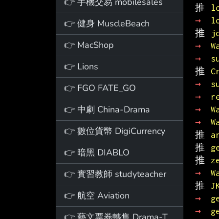
👉 手機交易 mobilesales
推 
l
→ 
l
👉 健身 MuscleBeach
推 
j
👉 MacShop
→ 
W
→ 
s
👉 Lions
推 
C
→ 
s
👉 FGO FATE_GO
→ 
r
👉 中劇 China-Drama
→ 
W
→ 
W
👉 數位貨幣 DigiCurrency
推 
a
推 
g
👉 暗黑 DIABLO
推 
z
→ 
W
👉 實習教師 studyteacher
推 
J
👉 航空 Aviation
→ 
g
→ 
g
👉 藝文票券轉售 Drama-Ticket