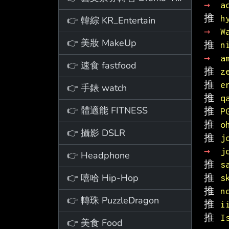
→ 
a
推 
h
👉 韓綜 KR_Entertain
→ 
W
👉 美妝 MakeUp
推 
n
→ 
a
👉 速食 fastfood
推 
z
推 
e
👉 手錶 watch
推 
q
👉 體適能 FITNESS
推 
P
推 
o
👉 攝影 DSLR
推 
j
→ 
j
👉 Headphone
推 
s
👉 嘻哈 Hip-Hop
推 
s
推 
n
👉 轉珠 PuzzleDragon
推 
i
推 
I
👉 美食 Food