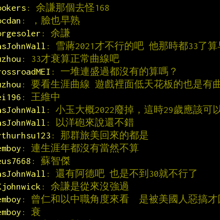
ookers
: 余謙那個去怪168
ocdan
: ，臉也早熟
orgesoler
: 余謙
asJohnWall
: 雪蔣2021才不行的吧 他那時都33了
uzhou
: 33才衰算正常曲線吧
rossroadMEI
: 一堆連盛過都沒有的算嗎？
uzhou
: 要看生涯曲線 遊戲裡面低天花板的也是有
ei196
: 王維中
asJohnWall
: 小玉大概2022廢掉，這時29歲應該
asJohnWall
: 以洋砲來說還不錯
rthurhsu123
: 那群旅美回來的都是
emboy
: 連生涯年都沒有當然不算
eus7668
: 蘇智傑
asJohnWall
: 還有阿德吧 也是不到30就不行了
Kjohnwick
: 余謙是從來沒強過
emboy
: 曾仁和以中職角度來看  是被美國人惡搞才
emboy
: 衰