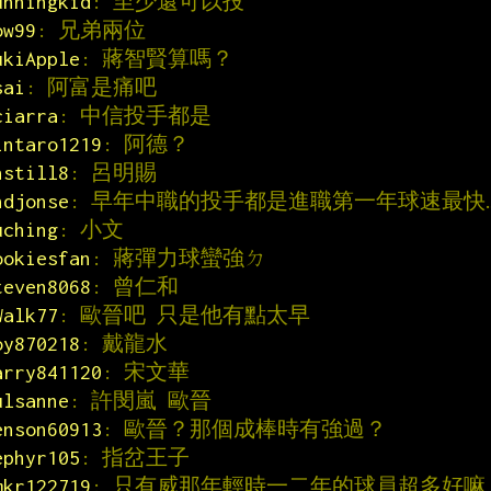
unningkid
: 至少還可以投
ow99
: 兄弟兩位
ukiApple
: 蔣智賢算嗎？
sai
: 阿富是痛吧
ciarra
: 中信投手都是
intaro1219
: 阿德？
nstill8
: 呂明賜
ndjonse
: 早年中職的投手都是進職第一年球速最快
uching
: 小文
ookiesfan
: 蔣彈力球蠻強ㄉ
teven8068
: 曾仁和
Walk77
: 歐晉吧 只是他有點太早
oy870218
: 戴龍水
arry841120
: 宋文華
ulsanne
: 許閔嵐 歐晉
enson60913
: 歐晉？那個成棒時有強過？
ephyr105
: 指岔王子
mkr122719
: 只有威那年輕時一二年的球員超多好嘛