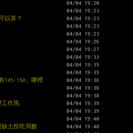
該可以算？
5-150, 哪裡
變工作馬
很缺土投吃局數