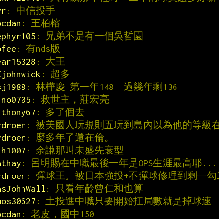
vr
: 中信投手
ocdan
: 王柏榕
ephyr105
: 兄弟不是有一個吳哲園
ofee
: 有nds版
ear15328
: 大王
Kjohnwick
: 超多
sj1988
: 林樺慶 第一年148  過幾年剩136
ino0705
: 救世主，莊宏亮
nthony67
: 多了個去
ydroer
: 被美國人玩規則五玩到島內以為他的等級
ydroer
: 麼多年了還在倫。
ih1007
: 余謙那叫未盛先衰型
athay
: 呂明賜在中職最後一年是OPS生涯最高耶...
ydroer
: 彈球王。被日本強投+不彈球修理到剩一
asJohnWall
: 只看年齡曾仁和也算
mos30627
: 土投進中職只要開始扛局數就是掉球速
ocdan
: 老皮，國中150