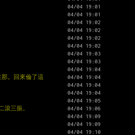
在那。回來倫了這
勾二滾三振。