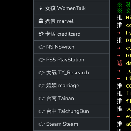
👧 女孩 WomenTalk
※ 文
推 
M
👻 媽佛 marvel
推 
c
→ 
h
💳 卡版 creditcard
推 
D
👉 NS NSwitch
→ 
e
→ 
D
👉 PS5 PlayStation
噓 
d
→ 
j
👉 大氣 TY_Research
→ 
L
👉 婚姻 marriage
推 
C
推 
f
👉 台南 Tainan
推 
f
推 
s
👉 台中 TaichungBun
→ 
e
👉 Steam Steam
推 
a