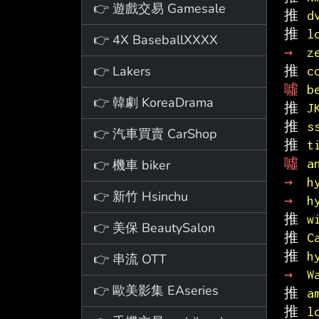
👉 遊戲交易 Gamesale
推 
d
推 
l
👉 4X BaseballXXXX
→ 
z
👉 Lakers
推 
c
噓 
b
👉 韓劇 KoreaDrama
推 
J
推 
s
👉 汽車買賣 CarShop
推 
t
噓 
a
👉 機車 biker
→ 
h
👉 新竹 Hsinchu
→ 
h
推 
w
👉 美保 BeautySalon
推 
C
推 
h
👉 串流 OTT
→ 
W
👉 歐美影集 EAseries
推 
a
推 
l