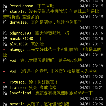
推 
PeterHenson
: 下二軍吧
推 
starxls
: 沒有要幫爪牛棚說話 但這球真的是比
賽轉折點 差蠻多的
推 
deryulee
: 真的是關鍵，龍迷也傻眼了
推 
bdgnrd0103
: 跟大聯盟那球一樣
推 
nanako81240
: 目__
推 
alvis000
: 真的淦
→ 
ntuegg
: Live文好球帶一半都亂噴的 但這是真的
扯
推 
wpd
: 這比大聯盟還蝦吧  這是WBC水準
→ 
wpd
: (蝦是扯的意思 非器官) 檢舉魔人先省省
→ 
rotusea
: 淦！你好厲害！
推 
liafree
: 笑死 高成這樣
推 
lovefriend
: 應該要有挑戰機制跟mlb學一下
推 
nyyatl
: 太瞎了，這顆也能判錯