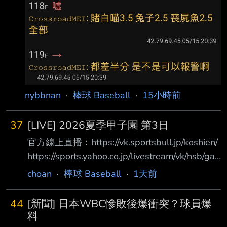
nybbnan
·
棒球 Baseball
·
15小時前
37
[LIVE] 2026夏季甲子園 第3日
官方線上直播：https://vk.sportsbull.jp/koshien/
https://sports.yahoo.co.jp/livestream/vk/hsb/ga
mes/live 第3日目 8月7日（金） 07:00 第1試合
choan
·
棒球 Baseball
·
1天前
東海大甲府(山梨) 5 － 2 鶴岡東(山形) 體育報評
価 Ｃ Ｂ Ｂ Ｂ Ｂ Ｃ Ｂ Ｂ Ｃ Ｂ 12:30 第2試合
44
[新聞] 日本WBC慘敗後爆衝突？球員爆
八幡商(滋賀) 1 － 7 健大高崎(群馬) 體育報評価
料
Ｃ Ｂ Ｃ Ｃ Ｃ Ｂ Ａ Ｂ Ｂ Ｂ 15:00 第3試合 立