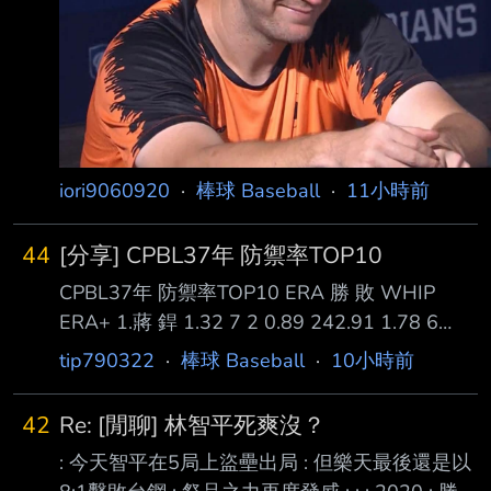
iori9060920
·
棒球 Baseball
·
11小時前
44
[分享] CPBL37年 防禦率TOP10
CPBL37年 防禦率TOP10 ERA 勝 敗 WHIP
ERA+ 1.蔣 銲 1.32 7 2 0.89 242.91 1.78 6
0.99 179.31 1.82 8 5 1.01 175.16 1.88 5 4
tip790322
·
棒球 Baseball
·
10小時前
0.95 169.64 5.梅賽鍶 2.04 9 3 1.08 156.86 6.
鋼 龍 2.14 5 7 1.11 149.78 7.鈴木駿輔 2.14 8
42
Re: [閒聊] 林智平死爽沒？
4 1.10 149.35 8.李東洺 2.33 10 2 1.18 137.18
: 今天智平在5局上盜壘出局 : 但樂天最後還是以
9.摩爾曼* 2.70 5 6 1.22 1