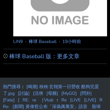
魯索（Christopher Russo），痛批他的言論是
對傳奇球星的侮辱。 阿姆斯壯日前登上卡瓦拉
里（Kristin Cavallari）主持的P
LIN9
·
棒球 Baseball
·
19小時前
⚾
棒球 Baseball 版：更多文章
熱門搜尋
：
[鳴潮] 秧秧·玄翎第一日營收 酷狗完蛋
了.jpg
[討論]
[活俠
[母雞]
[MyGO]
[問卦]
[Fate]
[
RE:
re
［Vtub
r
Re
[LIVE
[LIVE]
R
Re:
[新聞] 黃偉哲公布「深偽蔣萬安」語音 殷瑋