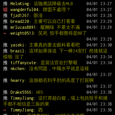
推 
MeloKing
: 這咖應該降級去MLB
噓 
wangderful04
: 聯盟不處理？
推 
fjzd1267
: 眼淦
推 
bread220
: 主審可以自己打看看
推 
mrlucas8891
: 醍醐味 不要太不滿
→ 
weight0513
: 笑死 投手都覺得是BB了
推 
yaieki
: 主審真的要去眼科看看吧
推 
brazil
: 這球如果保送 下一棒24安打 然後就這
樣啪 沒了
推 
tiffanycute
: 是當法官在打擊喔
推 
nkchen
: 沒有問題，中職水平就是這樣
推 
hearry
: 這個都丟到手肘的高度了打屁啊
推 
Drake5566
: ABS
推 
TimmyJiang
: 這打席超白癡，場上包括投手和捕
手都不相信是三振的東
→ 
TimmyJiang
: 西