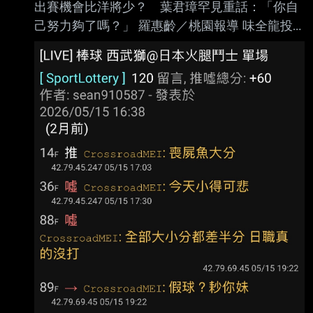
出賽機會比洋將少？ 葉君璋罕見重話：「你自
阿部雄大今年在一軍出賽10場，戰績3勝5敗，
己努力夠了嗎？」 羅惠齡／桃園報導 味全龍投
防禦率4.44，後藤光尊表示，個人是希望他可
手郭郁政昨在天母主場對統一獅先發，這是他相
以先在二軍持續出賽，這部分還會跟林桑（林威
隔2個月再於一軍登板，不過只投4 .2局狂失6
助）跟阿部確認想法、溝通，希望他能在二 軍
分、其中5分自責分，吞下敗投。他不但投球內
出賽儲備他的體力。 https://
容不佳，自己也有守備上的失誤， 今總教練葉君
璋罕見說出重話。 郭郁政在第4局讓張皓崴打出
內野滾地球，結果他接球失誤，被對上攻佔上壘
包，隨後就被 陳傑憲轟2分砲。第5局再讓張皓崴
打出一壘方向內野滾地球，他沒有及時補位，結
果形成內 野安打，之後又發生投手犯規，這局獅
隊一口氣得3分。 「就是這樣啦，