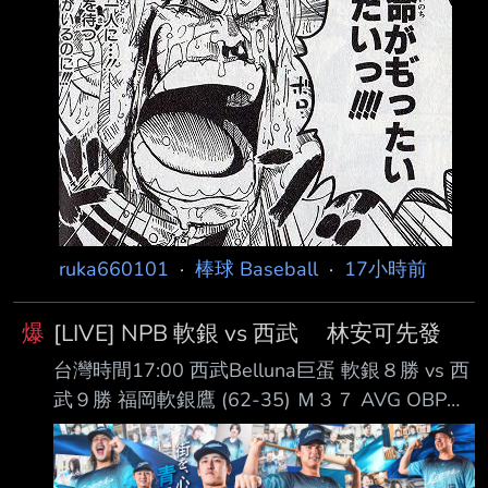
ruka660101
·
棒球 Baseball
·
17小時前
爆
[LIVE] NPB 軟銀 vs 西武 林安可先發
台灣時間17:00 西武Belluna巨蛋 軟銀８勝 vs 西
武９勝 福岡軟銀鷹 (62-35) Ｍ３７ AVG OBP
SLG OPS HR RBI PA １. 正木智也 (R) 1B .282
.382 .519 .900 16 40 283 ２. 周東佑京 (L) CF
.278 .348 .351 .699 1 26 395 ３. 近藤健介 (L)