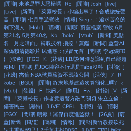
[閒聊] 米池是罪大惡極嗎
RE
[閒聊] Josh
[live]
[Live]
[新聞] 「萊爾校長」小編出事了！合成總統聲
音
[閒聊] 七月手遊營收
[情報] Siegel：追求苦命的
剩下湖人
[Holo]
[購機]
[閒聊] 蔚藍檔案 營收 6月
第21名 5月第40名
Ko
[holo]
[Vtub]
[新聞] 美點
名「月之暗面」竊取技術 指控「蒸餾
[新聞] 藍營AI
深偽賴清德影片 民進黨：假冒元首
[閒聊] 李冠儀FB
(
[棕色]
[FGO
K
[花邊] LBJ談何時意識到自己能超
越MJ
[閒聊] 是JDG陣容不行還是Tabe沒料
[討論] [
[花邊] 杰倫:NBA球員薪資不應該公開
[活俠]
7
R:
kobe
[BGD]
[閒聊] 終末地基建這次算簡化...嗎?
k
[vtub]
[發錢]
F
快訊／
[颱風]
Fw:
[討論] [V
[新
聞] 「萊爾校長」作者竟遭警方敲門關切 朱立立倫：
傷害民主
[黑特]
[LIVE] CPBL
[開戰]
信
[情報
[FGO]
[閒聊] 朗報！羅傑再度進監獄！
[26夏]
[蔚
藍]新舊
[鐵道]
[鳴潮]
[情報]
[問卦]新竹教授砍死
妹夫重點整理！7千萬去投0050
[LIVE] CPBL例行