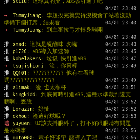
推 
stilu
: 這球真的扯，ABS該引進了吧
→ 
TimmyJiang
: 李超投完就覺得沒機會了站著沒動
準備下個打席，結果看
→ 
TimmyJiang
: 到主審拉弓才轉身離開
推 
smad
: 這就是醍醐味 勿嘴
推 
pl726
: ABS導入加速師
推 
kobelakers
: 垃圾 快引進ABS
→ 
tsujishiori
: 淦，你真棒
推 
QQ101
: ??????????? 他有在看球
嗎????????????????
推 
slimak
: 淦 也太靠杯
推 
kingkidd
: 到底何時引進ABS,這種水準裁判還支
薪啊..丟臉
推 
Lorazin
: 好扯
推 
ckhou
: 淦這好球哦？
噓 
yuyuen
: UJ該去掛眼科了，打不好跟眼睛有問題
是兩碼事
推 
moto000
: 電子好球帶 該導入了吧