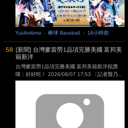
YuiiAnitima
·
棒球 Baseball
·
16小時前
58
[新聞] 台灣麥當勞1品項完勝美國 富邦美
籍新洋
台灣麥當勞1品項完勝美國 富邦美籍新洋投讚
嘆：好好吃！ 2026/08/07 17:53 〔記者龔乃玠
／新北報導〕富邦悍將總教練後藤光尊今天明
言，洋投瑪帝斯明天上一軍迎 接初登板，確定
將註銷阿部雄大。對首度到海外打球的瑪帝斯來
說，對台灣的麥當勞印象 深刻，直呼漢堡比美
國的更好吃。 瑪帝斯在二軍投2場，戰績0勝0
敗，投5.2局有高達7次四死球，但防禦率僅