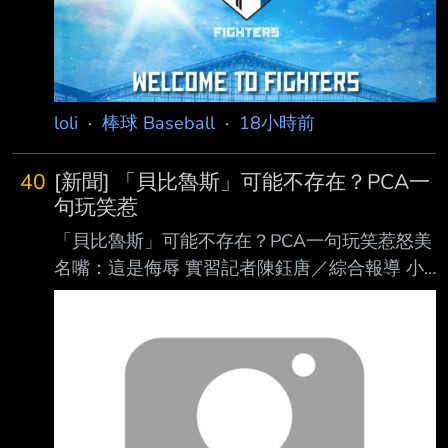
解，近期到場且持續關注的日職球隊包括阪神
虎、 日本火腿鬥士及東北樂天金鷲以及養樂
多；韓職則有樂天巨人等球隊派員到場，顯示劉
致 榮的復出進 度備受亞洲職棒關注。 其中，日
本火腿球團高層岩本賢一表示，球隊確實有在觀
loli
·
棒球 Baseball
·
18小時前
察劉致榮，但劉致榮目前才剛完 成復健，球隊
一路
40
[新聞] 「貝比魯斯」可能不存在？PCA一
句玩笑惹
「貝比魯斯」可能不存在？PCA一句玩笑惹怒美
名嘴：這是侮辱 實習記者陳鈺唐／綜合報導 小
熊明星外野手「PCA」阿姆斯壯（Pete Crow-
Armstrong）近日因一段發言掀起討論，他在 節
目中被提及「棒球之神」貝比魯斯（Babe
Ruth）可能根本不存在的荒謬陰謀論時，不但
沒有立即否認，還以玩笑口吻回應「也許」、
「有可能」，這番話也惹怒美國知名體育名嘴