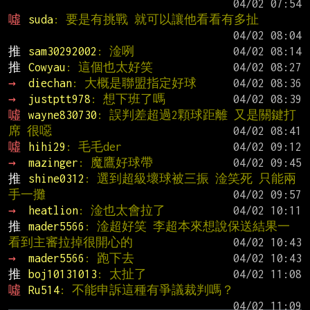
噓 
suda
: 要是有挑戰 就可以讓他看看有多扯
推 
sam30292002
: 淦咧
推 
Cowyau
: 這個也太好笑
→ 
diechan
: 大概是聯盟指定好球
→ 
justptt978
: 想下班了嗎
噓 
wayne830730
: 誤判差超過2顆球距離 又是關鍵打
席 很噁
噓 
hihi29
: 毛毛der
→ 
mazinger
: 魔鷹好球帶
推 
shine0312
: 選到超級壞球被三振 淦笑死 只能兩
手一攤
→ 
heatlion
: 淦也太會拉了
推 
mader5566
: 淦超好笑 李超本來想說保送結果一
看到主審拉掉很開心的
→ 
mader5566
: 跑下去
推 
boj10131013
: 太扯了
噓 
Ru514
: 不能申訴這種有爭議裁判嗎？