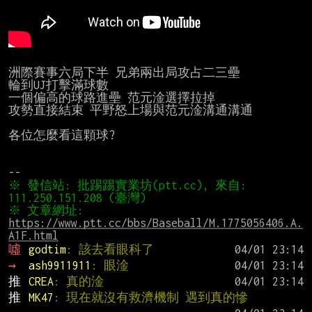
洲際賽事六局下半 兄弟兩出局攻占二三壘

輪到UJ打擊滿球數

一個偏高的球路進壘 范元淦選擇拉掉

攻勢直接結束 平野怒上場與范元淦溝通溝通

各位怎麼看這顆球?

※ 發信站: 批踢踢實業坊(ptt.cc), 來自: 
※ 文章網址: 
https://www.ptt.cc/bbs/Baseball/M.1775056406.A.
A1F.html
噓 
godtim
: 該去看眼科了
→ 
ash9911911
: 眼淦
推 
CREA
: 真的淦
推 
MK47
: 現在就沒有救濟機制 遇到真的慘