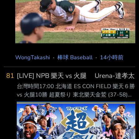
王博玄 右外野手 第2棒 曾子祐 游擊手 第3棒 吳
念庭 三壘手 第4棒 魔 鷹 指定打擊 第5棒 陳文
杰 中外野手 第6棒 王柏融 左外野手 第7棒 宋柏
翰 一壘手 第8棒 黃劼希 二壘手 第
WongTakashi
·
棒球 Baseball
·
14小時前
81
[LIVE] NPB 樂天 vs 火腿 Urena-達孝太
台灣時間17:00 北海道 ES CON FIELD 樂天６勝
vs 火腿10勝 超夏祭り 東北樂天金鷲 (37-58)
AVG OBP SLG OPS HR RBI PA １. 中島大輔 (L)
RF .264 .324 .383 .707 2 16 255 ２. 佐藤直樹
(R) DH .268 .290 .447 .737 6 17 186 ３. 辰己
涼介 (L) CF .280 .363 .418 .781 9 34 406 ４.
Carson McCusker (R) LF .268 .344