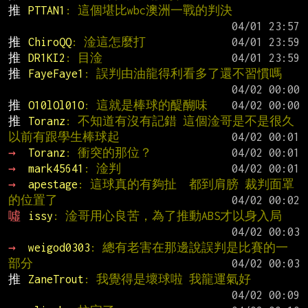
推 
PTTAN1
: 這個堪比wbc澳洲一戰的判決
推 
ChiroQQ
: 淦這怎麼打
推 
DR1KI2
: 目淦
推 
FayeFaye1
: 誤判由油龍得利看多了還不習慣嗎
推 
O10lOl01O
: 這就是棒球的醍醐味
推 
Toranz
: 不知道有沒有記錯 這個淦哥是不是很久
以前有跟學生棒球起
→ 
Toranz
: 衝突的那位？
→ 
mark45641
: 淦判
→ 
apestage
: 這球真的有夠扯  都到肩膀 裁判面罩
的位置了
噓 
issy
: 淦哥用心良苦，為了推動ABS才以身入局
→ 
weigod0303
: 總有老害在那邊說誤判是比賽的一
部分
推 
ZaneTrout
: 我覺得是壞球啦 我龍運氣好