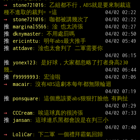
→ 
stone721016
: 乙組都不行，ABS就是要來制裁這
種不進取的裁判= =這
→ 
stone721016
: 咖都被講幾次了
推 
marginal5566
: 淦 也太誇張
推 
dknymaster
: 不用處罰嗎
推 
ericinttu
: 明年abs最大推手
推 
attdave
: 淦也太會判了 二軍需要你
推 
yonex123
: 是好球，大家都忽略了打者身高230
幾…
推 
f99999993
: 宏淦啦
→ 
macair
: 沒有ABS這劇本每年都無限輪迴
推 
ponsquare
: 這個應該要abs狠狠打臉他 有夠扯
→ 
CCCream
: 唉這球真的很誇張
推 
jansan
: 這球連爪黑都會說是在判三小
→ 
LoliCar
: 下二軍 一個禮拜霸氣回歸