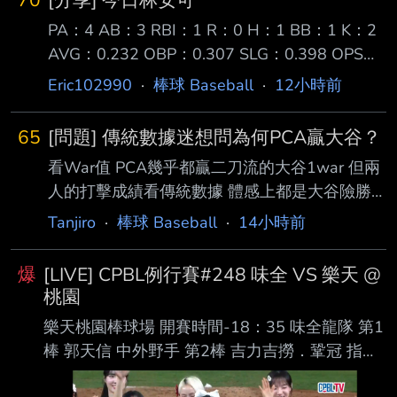
70
[分享] 今日林安可
PA：4 AB：3 RBI：1 R：0 H：1 BB：1 K：2
AVG：0.232 OBP：0.307 SLG：0.398 OPS：
0.705 【第一打席】空振 【第二打席】四球
Eric102990
·
棒球 Baseball
·
12小時前
【第三打席】空振 【第四打席】二壘打
［180.6km , 12度］ 今天一日一善林安可，前
65
[問題] 傳統數據迷想問為何PCA贏大谷？
三打席對左投兩次三振一個四壞球保送，第四打
看War值 PCA幾乎都贏二刀流的大谷1war 但兩
席面對右投擊出近 期最強勁的一球，初速約
人的打擊成績看傳統數據 體感上都是大谷險勝
112mph形成二壘安打，賽後OPS站回0.7。 ---
大谷又有ACE等級的投球成績 為何進階數據好
- Sent from BePTT on my Samsung SM-S9360
Tanjiro
·
棒球 Baseball
·
14小時前
像都是PCA贏大谷？ なぜ？ --
--
爆
[LIVE] CPBL例行賽#248 味全 VS 樂天 @
桃園
樂天桃園棒球場 開賽時間-18：35 味全龍隊 第1
棒 郭天信 中外野手 第2棒 吉力吉撈．鞏冠 指定
打擊 第3棒 朱育賢 一壘手 第4棒 劉基鴻 三壘手