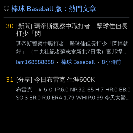
⚾
棒球 Baseball 版：熱門文章
30
[新聞] 瑪帝斯觀察中職打者 擊球佳但長
打少「閃
瑪帝斯觀察中職打者 擊球佳但長打少「閃掉就
好」 （中央社記者蘇志畬新北7日電）富邦悍將
隊新洋投瑪帝斯帶著在二軍投出最快151公里的
iam168888888
·
棒球 Baseball
·
8小時前
球速，準備好明天一軍登板先發，他觀察中華職
棒打者的擊球能力好，但長打者較少，「 閃掉
31
[分享] 今日布雷克 生涯600K
他就好。」 瑪帝斯（Quinton Martinez）現身新
布雷克 ＃５０ IP:6.0 NP:92-65 H:7 HR:0 BB:0
莊棒球場，備戰明天先發工作，今天接受媒體聯
SO:3 ER:0 R:0 ERA:1.79 WHIP:0.99 今天大醫生
訪時 表示，很期待能夠與這裡最好的打者對
布雷克 對富邦三連戰的首場登板先發 開局隊友就
決，但能做的還是一球一球去投，「掌握我能掌
給他兩分的支援 二上又再給大醫生兩分 握有四分
握 的事」。 瑪帝斯在二軍出賽2場，都有投到
領先的大醫生也是投得虎虎生風 雖然被敲出了七
150公里以上。他表示，自己從高中開始就是以
支安打 但也都沉穩地化解了危機 總共吃了六局無
強化速球 為目標，隨著