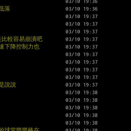
低落
是比較容易崩潰吧
球速下降控制力也
是說說
你的球當樂樂棒在