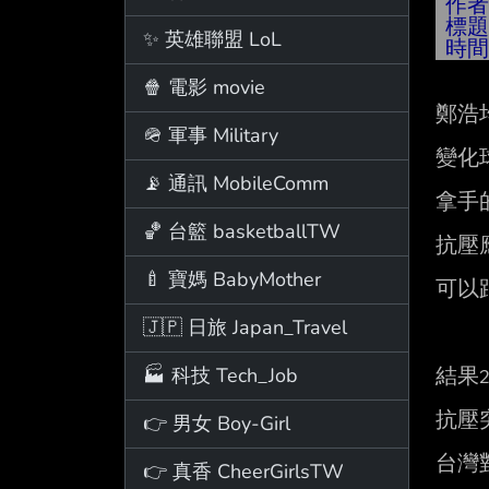
作
標
✨ 英雄聯盟 LoL
時
🍿 電影 movie
鄭浩均
🪖 軍事 Military
變化
📡 通訊 MobileComm
拿手
🏀 台籃 basketballTW
抗壓
🍼 寶媽 BabyMother
可以
🇯🇵 日旅 Japan_Travel
🏭 科技 Tech_Job
結果
抗壓
👉 男女 Boy-Girl
台灣
👉 真香 CheerGirlsTW