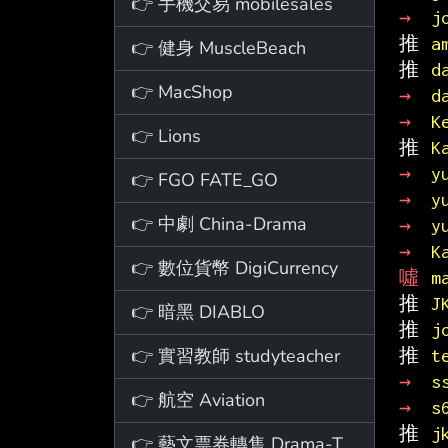
👉 手機交易 mobilesales
→ 
j
推 
a
👉 健身 MuscleBeach
推 
d
👉 MacShop
→ 
d
→ 
K
👉 Lions
推 
K
→ 
y
👉 FGO FATE_GO
→ 
y
👉 中劇 China-Drama
→ 
y
→ 
K
👉 數位貨幣 DigiCurrency
噓 
m
推 
J
👉 暗黑 DIABLO
推 
j
👉 實習教師 studyteacher
推 
t
→ 
s
👉 航空 Aviation
→ 
s
推 
j
👉 藝文票券轉售 Drama-Ticket