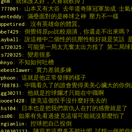
ignm
: 就保護太好，大賽就軟掉了
1777001
: 山本又有大谷 去年道奇隊冠軍加成 士氣
henteddy
: 滿壘面對的是棒球之神 壓力不一樣
uppetired
: 沒有英雄命的體質。
obe7429
: 倒覺得原po比較崩潰，你還走不出來嗎？
layball
: 說這種中二個性的抗壓性較好就是笑話 
is720325
: 可能第一局太亢奮太出力投了 第二局
is720325
: 變差很多
ohnyo
: 不知如何吐槽
hebestlawer
: 實力差就多練
yphoon
: 這就是他正常發揮的樣子
7788783
: 中職看久了的誰會覺得美美心臟大的你倒
lgg30211
: 他就是控球爛才只能在中職啊
jooee1428
: 捷克這個投手沒什麼好失去的
ihs104
: 日本也是把我們當仇人在打的感覺就是了
sss06
: 如果有先看過捷克這場可能就沒那麼怕了
ingianlin
: 控球把自己投倒
h930302123
: 陣容差這麼多不能比吧,試想一個把