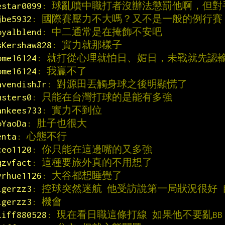
estar0099
: 球亂噴中職打者沒辦法懲罰他啊，但對
jbe5932
: 國際賽壓力不大嗎？又不是一般的例行賽
oyalblend
: 中二通常是在掩飾不安吧
sKershaw828
: 實力就那樣子
ome16124
: 就打從心理就怕日、媚日，未戰就先認
ome16124
: 我贏不了
avendishJr
: 對源田丟觸身球之後明顯慌了
usters0
: 只能在台灣打球的是能有多強
ankees733
: 實力不到位
oYaoDa
: 肚子也很大
enta
: 心態不行
ceo1120
: 你只能在這邊嘴的又多強
qzvfact
: 這種要旅外真的不用想了
yrhue1126
: 大谷都想睡覺了
igerzz3
: 控球突然迷航 他受訪說第一局狀況很好
igerzz3
: 機會
liff880528
: 現在看日職這條打線 如果他不要亂BB