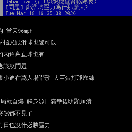
者
dahanjian (ptt思想檢查督戰隊長)
題
[問題] 鄭浩均壓力為什那麼大?
間
Tue Mar 10 19:35:38 2026
 當天96mph

球指叉跟滑球也還可以

的內角高直球也有

應該沒問題

跟小迪在萬人場唱歌+大巨蛋打球歷練

2局就自爆 觸身源田滿壘後明顯崩潰

突然都不見了

對日也沒什必勝壓力
