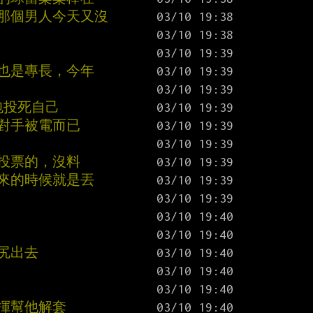
而那個男人今天又沒
也是專長，今年
包投死自己
強對手被電而已
投票的，沒料
況來的時候就是丟
尻出去
亂揮幫他解套