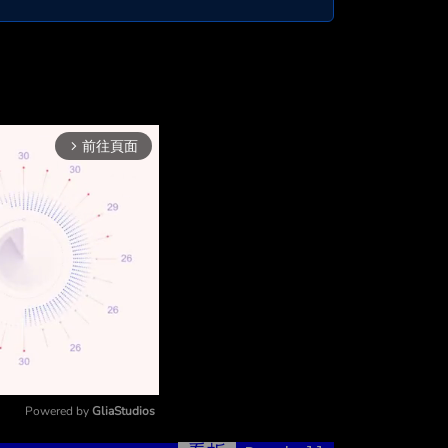
前往頁面
arrow_forward_ios
Powered by 
GliaStudios