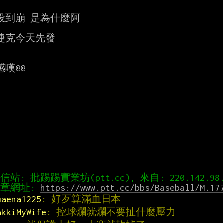
投到崩 是為什麼阿

捷克今天先發

嘆@@

章網址: 
https://www.ptt.cc/bbs/Baseball/M.17
uaena1225
: 好歹算滿血日本
akkiMyWife
: 控球爛就爛不要扯什麼壓力