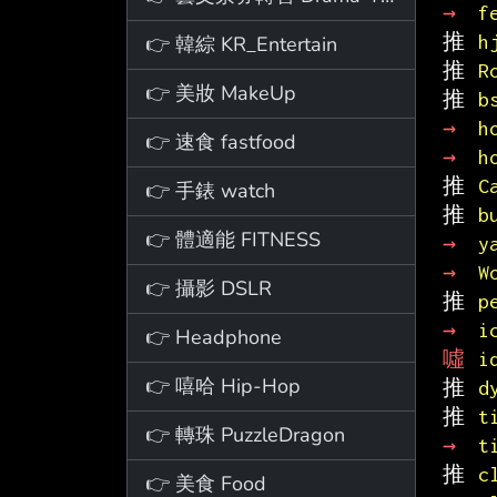
→ 
f
推 
h
👉 韓綜 KR_Entertain
推 
R
👉 美妝 MakeUp
推 
b
→ 
h
👉 速食 fastfood
→ 
h
推 
C
👉 手錶 watch
推 
b
👉 體適能 FITNESS
→ 
y
→ 
W
👉 攝影 DSLR
推 
p
→ 
i
👉 Headphone
噓 
i
👉 嘻哈 Hip-Hop
推 
d
推 
t
👉 轉珠 PuzzleDragon
→ 
t
推 
c
👉 美食 Food