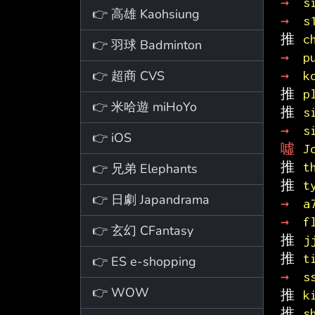
→ 
s
👉 高雄 Kaohsiung
→ 
s
推 
c
👉 羽球 Badminton
→ 
p
👉 超商 CVS
→ 
k
推 
p
👉 米哈遊 miHoYo
推 
s
→ 
s
👉 iOS
噓 
J
推 
t
👉 兄弟 Elephants
推 
t
👉 日劇 Japandrama
→ 
a
→ 
f
👉 玄幻 CFantasy
推 
j
推 
t
👉 ES e-shopping
→ 
s
👉 WOW
推 
k
推 
s