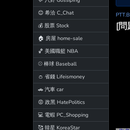
😊 希洽 C_Chat
PTT.
[
💰 股票 Stock
🏠 房屋 home-sale
🏀 美國職籃 NBA
⚾ 棒球 Baseball
👛 省錢 Lifeismoney
🚗 汽車 car
😡 政黑 HatePolitics
💻 電蝦 PC_Shopping
🥰 韓星 KoreaStar