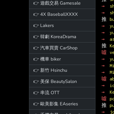
👉 遊戲交易 Gamesale
→ 
s
→ 
s
👉 4X BaseballXXXX
推 
b
👉 Lakers
→ 
y
→ 
y
👉 韓劇 KoreaDrama
→ 
a
推 
K
👉 汽車買賣 CarShop
噓 
v
👉 機車 biker
→ 
y
→ 
M
👉 新竹 Hsinchu
→ 
M
噓 
a
👉 美保 BeautySalon
→ 
i
→ 
K
👉 串流 OTT
噓 
p
👉 歐美影集 EAseries
推 
p
→ 
j