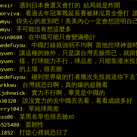
onsir
: 遇到日本會選又會打的 結局就是炸開
morviva
: 看過去年冠軍戰延長賽被林泓育全壘打 
amyu
: 得失心的差別吧！美美內心一定會想證明自
amyu
: 手可能沒有想這麼多
evin0608
: 在中職可能只會變滿壘計
aedeFuyou
: 中職打線就強弱不均啊 當他控球神遊
uyuen
: 讓這種的旅外，只是讓台灣丟臉而已，就跟
uyuen
: 樣，打球能力不行，球品差，只能靠灌水投
uyuen
: 的上場，很丟臉
aedeFuyou
: 碰到世界級的打者幾次失投就送你下去
arkkwu
: 台灣就恐日啊，真的爆的超難看
Kjohnwick
: 實力不行啊，畢竟是中職的
o30320
: 說沒實力的去中職丟丟看，看看成績多好
erry1043
: 單純球商差
sss06
: 某黑名單也很丟臉XD
6525480
: 耍韌性
kl852
: 打從心裡就恐日了