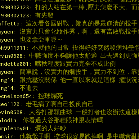
h930302123
: 打的人站在第一棒,壓力怎麼不大。
h930302123
: 有先發
uffetta
: 這次看各國對戰，鄭真的是最崩潰的投手
uyuen
: 沒實力只會化妝作秀，啊，還有當敗戰投手
uyuen
: 也要拿亞軍喔～
sh9911911
: 不就他的日常 投得好好突然發病堆壘
evin0608
: 中職強度不夠讓他太舒適 出去遇到更
endetta001
: 嘴秋程度跟實力完全不成比例
uyuen
: 簡單說，沒實力的爛投手，實力不到位，靠
ing14
: 跟抗壓沒關係 他一直以來就是這樣 撞狀
ing14
: 不進去
bcnelson654
: 控球爛死
ceo1120
: 老毛病了啊自己投倒自己
evin0608
: 大谷打那顆曲球 一般打者也沒辦法這樣
olodin
: 你看過大谷那種眼神跟表情嗎
urpleboy01
: 爛的人好吵
onsir
: 他就骰子啊 控球很容易跑掉啊 是中職會