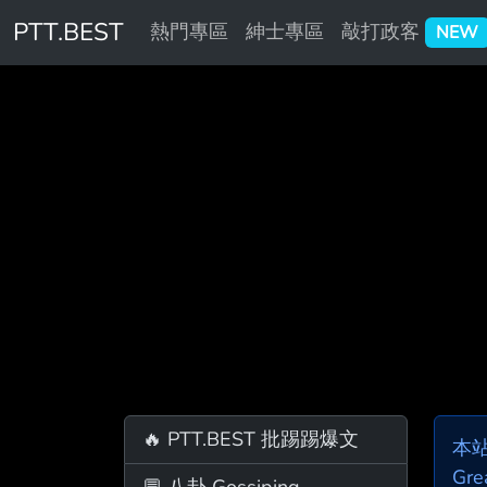
PTT.BEST
熱門專區
紳士專區
敲打政客
NEW
🔥 PTT.BEST 批踢踢爆文
本
Gre
💬 八卦 Gossiping