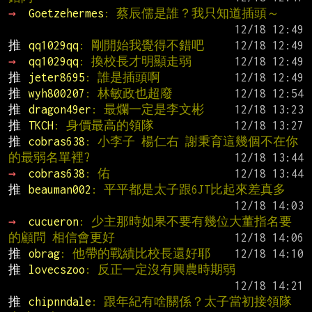
→ 
Goetzehermes
: 蔡辰儒是誰？我只知道插頭～
推 
qq1029qq
: 剛開始我覺得不錯吧
→ 
qq1029qq
: 換校長才明顯走弱
推 
jeter8695
: 誰是插頭啊
推 
wyh800207
: 林敏政也超廢
推 
dragon49er
: 最爛一定是李文彬
推 
TKCH
: 身價最高的領隊
推 
cobras638
: 小李子 楊仁右 謝秉育這幾個不在你
的最弱名單裡?
→ 
cobras638
: 佑
推 
beauman002
: 平平都是太子跟6JT比起來差真多
→ 
cucueron
: 少主那時如果不要有幾位大董指名要
的顧問 相信會更好
推 
obrag
: 他帶的戰績比校長還好耶
推 
lovecszoo
: 反正一定沒有興農時期弱
推 
chipnndale
: 跟年紀有啥關係？太子當初接領隊