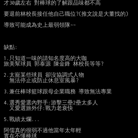
才30歲左右 對棒球的了解跟品味都不高

要退前林校長接任他自己職位?(推文說是大董找的)

導致可能成為史上最弱領隊~~

缺點:

1.只知道一味的請知名度高的大咖

旅美幫球員 郭泰源 陳金鋒 林校長等等?

2.太寵某些球員 卻沒協調式人物

  無法停止或防止休息室風暴?

3.兼任棒球籃球跟母企業職務 導致無法專業

4.選秀愛選內野手:游擊三壘2壘太多人

  又愛選旅外仔:戰力老衰快

5.戰績太爛...

阿儒真的很弱不過他當年太年輕

實在不懂棒球
