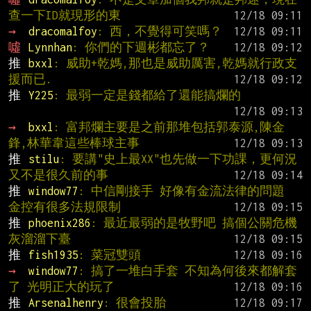
查一下ID就現形的東
→ 
dracomalfoy
: 西，不覺得可笑嗎？
噓 
Lynnhan
: 你們的下週彬都忘了？
推 
bxxl
: 威助+乾媽,那也是威助厲害,乾媽就行政支
援而已.
推 
Y225
: 最弱一定是錢都給了還能搞爛的
→ 
bxxl
: 富邦爛主要是之前那堆包括郭泰源,陳金
鋒,林華韋這些棒球主事
推 
stilu
: 要講"史上最XX"也先做一下功課，更何況
又不是很久前的事
推 
window77
: 中信剛接手 好像有金流法律的問題 
金控有很多法規限制
推 
phoenix286
: 最近最弱的是牧野吧 搞個公關危機
灰溜溜下臺
推 
fish1935
: 菜冠雙頭
→ 
window77
: 搞了一堆白手套 不知為何後來都解套
了 光明正大的玩了
推 
Arsenalhenry
: 很會投胎