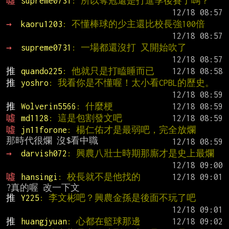
噓 
supreme0731
: 所以奪冠還是打進季後賽了嗎？
→ 
kaoru1203
: 不懂棒球的少主還比校長強100倍
→ 
supreme0731
: 一場都還沒打 又開始吹了
推 
quando225
: 他就只是打瞌睡而已
推 
yoshro
: 我看你是不懂喔！太小看CPBL的歷史。
推 
Wolverin5566
: 什麼梗
噓 
md1128
: 這是包割發文吧
噓 
jn11forone
: 楊仁佑才是最弱吧，完全放爛
→ 
darvish072
: 興農八壯士時期那廝才是史上最爛
噓 
hansingi
: 校長就不是他找的
推 
Y225
: 李文彬吧？興農金孫是後面不玩了吧
推 
huangjyuan
: 心都在籃球那邊