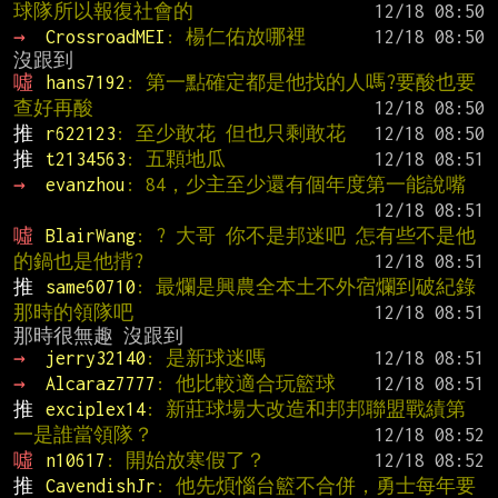
球隊所以報復社會的
→ 
CrossroadMEI
: 楊仁佑放哪裡
噓 
hans7192
: 第一點確定都是他找的人嗎?要酸也要
查好再酸
推 
r622123
: 至少敢花 但也只剩敢花
推 
t2134563
: 五顆地瓜
→ 
evanzhou
: 84，少主至少還有個年度第一能說嘴
噓 
BlairWang
: ? 大哥 你不是邦迷吧 怎有些不是他
的鍋也是他揹?
推 
same60710
: 最爛是興農全本土不外宿爛到破紀錄
那時的領隊吧
→ 
jerry32140
: 是新球迷嗎
→ 
Alcaraz7777
: 他比較適合玩籃球
推 
exciplex14
: 新莊球場大改造和邦邦聯盟戰績第
一是誰當領隊？
噓 
n10617
: 開始放寒假了？
推 
CavendishJr
: 他先煩惱台籃不合併，勇士每年要