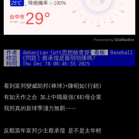
Powered by 
GliaStudios
Mute
作者
dahanjian (ptt思想檢查督戰隊長)
看板
Baseball
標題
[問題] 蔡承儒是最弱領隊嗎?
時間
Thu Dec 18 08:46:55 2025
看到富邦變威助邦(棒球)+陳昭如(行銷)

有如天作之合 加上中職最強($$)母企業

我邦真的新球季淺力無窮~~~~

反觀當年富邦少主蔡承儒 是不是太年輕
