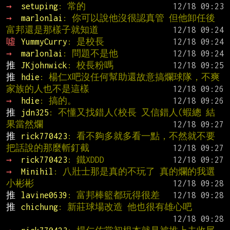
→ 
setuping
: 常的
→ 
marlonlai
: 你可以說他沒很認真管 但他卸任後
富邦還是那樣子就知道
噓 
YummyCurry
: 是校長
→ 
marlonlai
: 問題不是他
推 
JKjohnwick
: 校長粉嗎
推 
hdie
: 楊仁X吧沒任何幫助還故意搞爛球隊，不爽
家族的人也不是這樣
→ 
hdie
: 搞的。
推 
jdn325
: 不懂又找錯人(校長 又信錯人(蝦總 結
果當然爛
推 
rick770423
: 看不夠多就多看一點，不然就不要
把話說的那麼斬釘截
→ 
rick770423
: 鐵XDDD
→ 
Minihil
: 八壯士那是真的不玩了 真的爛的我選
小彬彬
推 
lavine0639
: 富邦棒籃都玩得很差
推 
chichung
: 新莊球場改造 他也很有雄心吧