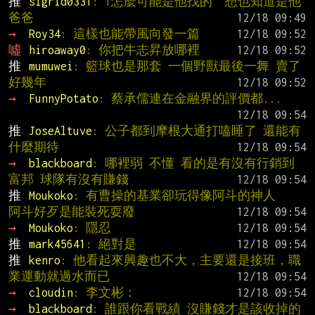
推 
sigrid0331
: 1怎麼可能是他找的  想也知道是他
爸爸
→ 
Roy34
: 這樣也能帶風向發一篇
噓 
hiroaway0
: 你把牛志昇放哪裡
推 
mumuwei
: 籃球也是那套 一個野獸最後一舞 賣了
好幾年
→ 
FunnyPotato
: 蔡承儒連在金融界的評價都...
推 
JoseAltuve
: 公子都到摩根大通打嗑睡了 還能有
什麼期待
→ 
blackboard
: 哪裡弱 不懂 看的是有沒有行銷到
富邦 球隊有沒有賺錢
推 
Moukoko
: 有曹操的基業卻玩得像阿斗的神人   
阿斗好歹是能裝死耍廢
→ 
Moukoko
: 隱忍
推 
mark45641
: 絕對是
推 
kenro
: 他看起來興趣也不大，主要還是接班，職
業運動就過水而已
→ 
cloudin
: 李文彬：
→ 
blackboard
: 誰跟你看戰績 沒賺錢才是該收掉的