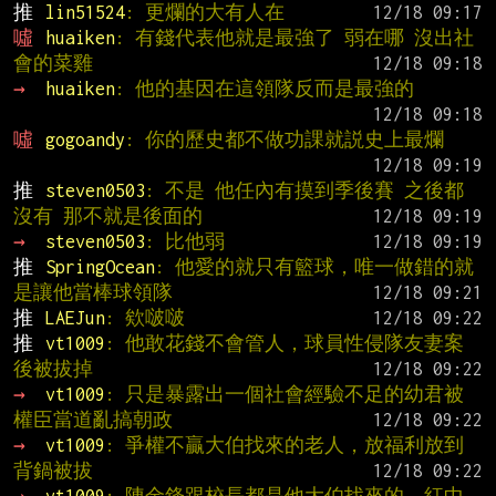
推 
lin51524
: 更爛的大有人在
噓 
huaiken
: 有錢代表他就是最強了 弱在哪 沒出社
會的菜雞
→ 
huaiken
: 他的基因在這領隊反而是最強的
噓 
gogoandy
: 你的歷史都不做功課就説史上最爛
推 
steven0503
: 不是 他任內有摸到季後賽 之後都
沒有 那不就是後面的
→ 
steven0503
: 比他弱
推 
SpringOcean
: 他愛的就只有籃球，唯一做錯的就
是讓他當棒球領隊
推 
LAEJun
: 欸啵啵
推 
vt1009
: 他敢花錢不會管人，球員性侵隊友妻案
後被拔掉
→ 
vt1009
: 只是暴露出一個社會經驗不足的幼君被
權臣當道亂搞朝政
→ 
vt1009
: 爭權不贏大伯找來的老人，放福利放到
背鍋被拔
→ 
vt1009
: 陳金鋒跟校長都是他大伯找來的，紅中