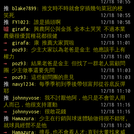
推 
blake7899
: 推文時不時就會穿插幾句菜冠的梗 
笑死
推 
FY1023
: 誰是插頭啊
噓 
girafa
: 興農阿公與金孫 全本土哭哭 不過本業
農藥很優質種花都很健
→ 
girafa
: 康 推薦大家買啦
→ 
poz93
: 少主大家以為老爸是金主 他應該手上有
權力
→ 
poz93
: 結果老爸是金主 但找了一群老人當顧問
團 少主做事還要先問
→ 
poz93
: 這些顧問團的意見
推 
navy1234
: 每季季初到季後帶領富邦從谷底反彈
耶
推 
johnnyvose
: 我不討厭他阿，他只是不會管人用
人而已，他很支持運動
→ 
johnnyvose
: 很敢花錢
推 
Hamazura
: 少主在行銷與球迷體驗做得很不錯呀,
就球員經營不是他
→ 
Hamazura
: 擅長,也不會看人才;直到大董找來威