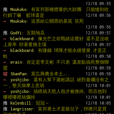
推 
Moukoko
: 有富邦那種體量的大財團  只能慘到吹
行銷了嘛  籃球還是
→ 
Moukoko
: 送票給公關票的基底 笑死
推 
GodYi
: 五顆地瓜
→ 
blackboard
: 像光芒之前戰績這麼好 還不是沒啥
上座率 吵著要換主場
→ 
blackboard
: 有賺錢 球隊才能永續發展 才是正
軌
→ 
erain
: 肯定是李文彬 不只差 還差點搞死整個聯
盟
噓 
ShanPan
: 莫忘興農全本土…..
→ 
yoshjibo
: 還有人幫下週彬講話 絕對最爛沒有之
一，整天揣摩上意胡
→ 
yoshjibo
: 搞瞎搞天怒人怨才被換掉。而且他到
哪裡哪裡就爛掉
推 
Kelenbill
: 冠冠～
推 
langrisser
: 富邦勇士才是親兒子，悍將只是買