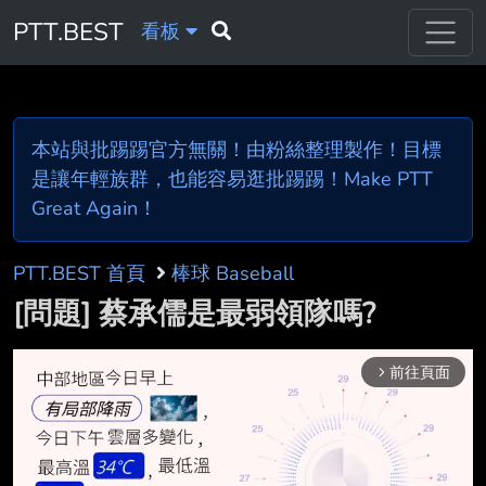
PTT.BEST
看板
本站與批踢踢官方無關！由粉絲整理製作！目標
是讓年輕族群，也能容易逛批踢踢！Make PTT
Great Again！
PTT.BEST 首頁
棒球 Baseball
[問題] 蔡承儒是最弱領隊嗎?
前往頁面
arrow_forward_ios