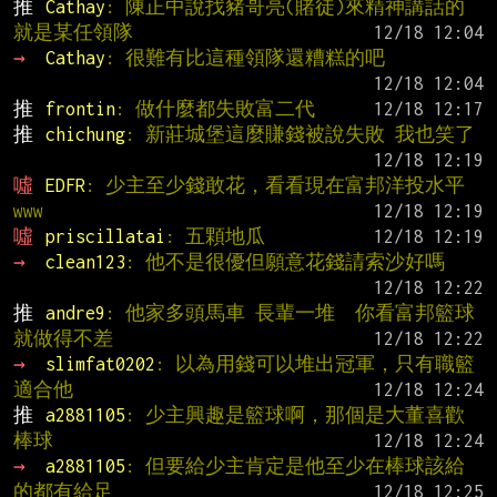
推 
Cathay
: 陳正中說找豬哥亮(賭徒)來精神講話的
就是某任領隊
→ 
Cathay
: 很難有比這種領隊還糟糕的吧
推 
frontin
: 做什麼都失敗富二代
推 
chichung
: 新莊城堡這麼賺錢被說失敗 我也笑了
噓 
EDFR
: 少主至少錢敢花，看看現在富邦洋投水平 
www
噓 
priscillatai
: 五顆地瓜
→ 
clean123
: 他不是很優但願意花錢請索沙好嗎
推 
andre9
: 他家多頭馬車 長輩一堆  你看富邦籃球
就做得不差
→ 
slimfat0202
: 以為用錢可以堆出冠軍，只有職籃
適合他
推 
a2881105
: 少主興趣是籃球啊，那個是大董喜歡
棒球
→ 
a2881105
: 但要給少主肯定是他至少在棒球該給
的都有給足