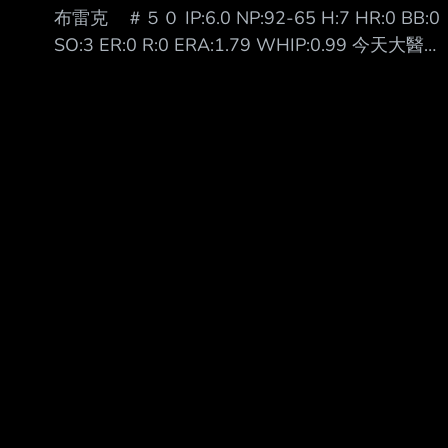
布雷克 ＃５０ IP:6.0 NP:92-65 H:7 HR:0 BB:0
莊棒球場，備戰明天先發工作，今天接受媒體聯
SO:3 ER:0 R:0 ERA:1.79 WHIP:0.99 今天大醫生
訪時 表示，很期待能夠與這裡最好的打者對
布雷克 對富邦三連戰的首場登板先發 開局隊友就
決，但能做的還是一球一球去投，「掌握我能掌
給他兩分的支援 二上又再給大醫生兩分 握有四分
握 的事」。 瑪帝斯在二軍出賽2場，都有投到
領先的大醫生也是投得虎虎生風 雖然被敲出了七
150公里以上。他表示，自己從高中開始就是以
支安打 但也都沉穩地化解了危機 總共吃了六局無
強化速球 為目標，隨著
四壞無失分 終場就以4:0拿下本季第四勝 也完成
防禦率從1.89再下降到1.79 看來昨天跳的問天舞
跟死亡筆記本有用(x --