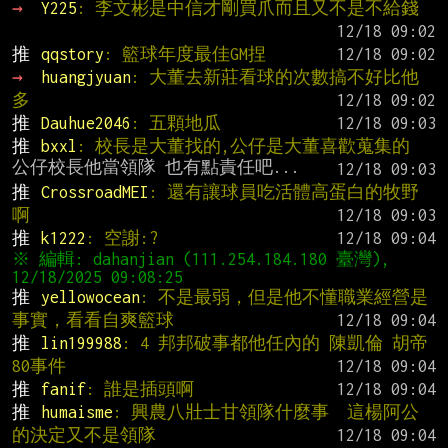
→ 
Y225
: 李文彬是中信才剛買爪而且又不是不給錢
推 
qqstory
: 籃球年度最佳GM捏
→ 
huangjyuan
: 大董去新莊看球的次數搞不好比他
多
推 
Dauhue2046
: 五顆地瓜
推 
bxxl
: 校長是大董找的,公仔是大董喜歡蒐集的
推 
CrossroadMEI
: 還有讓球員吃活體高蛋白的牧野
啊
推 
k1222
: 空謝:?
※ 編輯: dahanjian (111.254.184.180 臺灣), 
推 
yellowocean
: 不是最弱，但是他不懂職業經營是
事實，看看自爽籃球
推 
lin199988
: 4 邦邦破事都他任內的 陳凱倫 胡帝 
80事件
推 
fanif
: 誰是插頭啊
推 
humaisme
: 興農八壯士甘領隊什麼事  這楊阿公
的決定又不是領隊