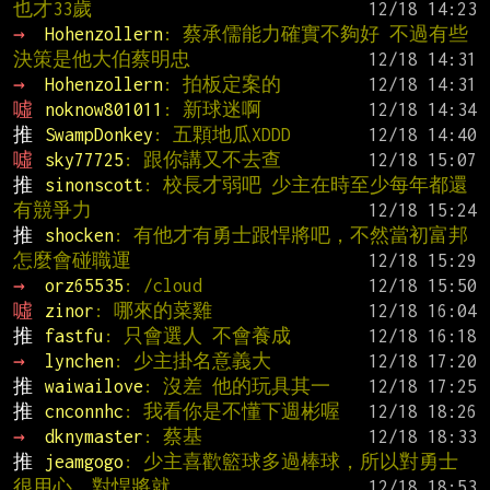
也才33歲
→ 
Hohenzollern
: 蔡承儒能力確實不夠好 不過有些
決策是他大伯蔡明忠
→ 
Hohenzollern
: 拍板定案的
噓 
noknow801011
: 新球迷啊
推 
SwampDonkey
: 五顆地瓜XDDD
噓 
sky77725
: 跟你講又不去查
推 
sinonscott
: 校長才弱吧 少主在時至少每年都還
有競爭力
推 
shocken
: 有他才有勇士跟悍將吧，不然當初富邦
怎麼會碰職運
→ 
orz65535
: /cloud
噓 
zinor
: 哪來的菜雞
推 
fastfu
: 只會選人 不會養成
→ 
lynchen
: 少主掛名意義大
推 
waiwailove
: 沒差 他的玩具其一
推 
cnconnhc
: 我看你是不懂下週彬喔
→ 
dknymaster
: 蔡基
推 
jeamgogo
: 少主喜歡籃球多過棒球，所以對勇士
很用心，對悍將就....