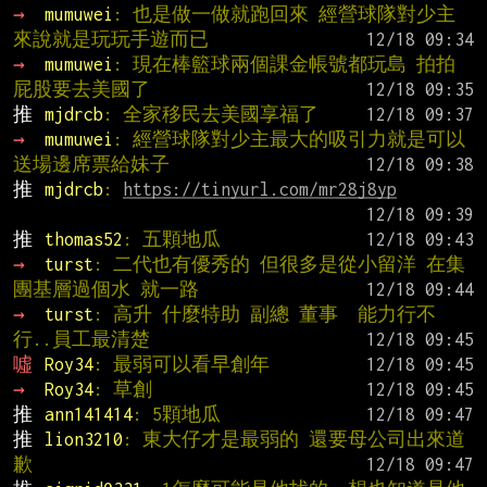
→ 
mumuwei
: 也是做一做就跑回來 經營球隊對少主
來說就是玩玩手遊而已
→ 
mumuwei
: 現在棒籃球兩個課金帳號都玩島 拍拍
屁股要去美國了
推 
mjdrcb
: 全家移民去美國享福了
→ 
mumuwei
: 經營球隊對少主最大的吸引力就是可以
送場邊席票給妹子
推 
mjdrcb
: 
https://tinyurl.com/mr28j8yp
推 
thomas52
: 五顆地瓜
→ 
turst
: 二代也有優秀的 但很多是從小留洋 在集
團基層過個水 就一路
→ 
turst
: 高升 什麼特助 副總 董事  能力行不
行..員工最清楚
噓 
Roy34
: 最弱可以看早創年
→ 
Roy34
: 草創
推 
ann141414
: 5顆地瓜
推 
lion3210
: 東大仔才是最弱的 還要母公司出來道
歉