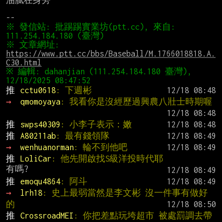
※ 發信站: 批踢踢實業坊(ptt.cc), 來自: 
※ 文章網址: 
https://www.ptt.cc/bbs/Baseball/M.1766018818.A.
C30.html
※ 編輯: dahanjian (111.254.184.180 臺灣), 
推 
cctu0618
: 下週彬
→ 
qmomoyaya
: 我看你是沒經歷過興農八壯士時期喔
推 
swps40309
: 小李子表示：嫩
推 
A80211ab
: 最有錢領隊
→ 
wenhuanorman
: 輪不到他吧
推 
LoliCar
: 他先開啟找S級洋投時代耶
推 
emoqu4864
: 阿斗
→ 
lrh18
: 史上最弱當然是李文彬 沒一件事有做好
的
推 
CrossroadMEI
: 你把差點玩垮超市 被處罰調去帶