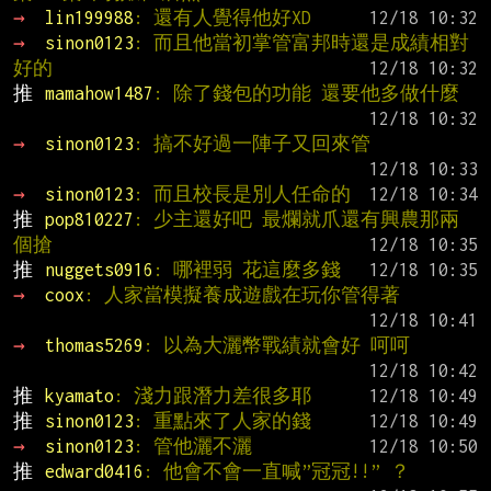
→ 
lin199988
: 還有人覺得他好XD
→ 
sinon0123
: 而且他當初掌管富邦時還是成績相對
好的
推 
mamahow1487
: 除了錢包的功能 還要他多做什麼
→ 
sinon0123
: 搞不好過一陣子又回來管
→ 
sinon0123
: 而且校長是別人任命的
推 
pop810227
: 少主還好吧 最爛就爪還有興農那兩
個搶
推 
nuggets0916
: 哪裡弱 花這麼多錢
→ 
coox
: 人家當模擬養成遊戲在玩你管得著
→ 
thomas5269
: 以為大灑幣戰績就會好 呵呵
推 
kyamato
: 淺力跟潛力差很多耶
推 
sinon0123
: 重點來了人家的錢
→ 
sinon0123
: 管他灑不灑
推 
edward0416
: 他會不會一直喊”冠冠!!” ？