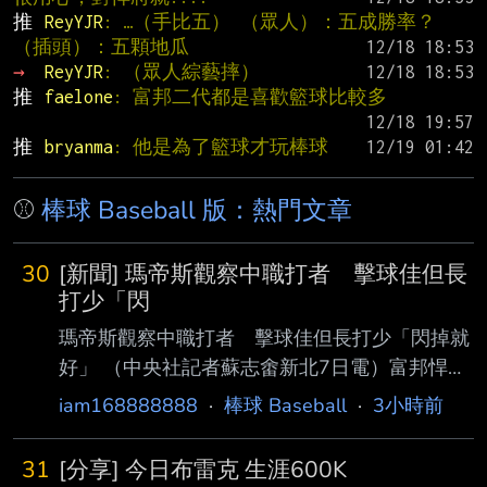
推 
ReyYJR
: …（手比五） （眾人）：五成勝率？ 
（插頭）：五顆地瓜
→ 
ReyYJR
: （眾人綜藝摔）
推 
faelone
: 富邦二代都是喜歡籃球比較多
推 
bryanma
: 他是為了籃球才玩棒球
⚾
棒球 Baseball 版：熱門文章
30
[新聞] 瑪帝斯觀察中職打者 擊球佳但長
打少「閃
瑪帝斯觀察中職打者 擊球佳但長打少「閃掉就
好」 （中央社記者蘇志畬新北7日電）富邦悍將
隊新洋投瑪帝斯帶著在二軍投出最快151公里的
iam168888888
·
棒球 Baseball
·
3小時前
球速，準備好明天一軍登板先發，他觀察中華職
棒打者的擊球能力好，但長打者較少，「 閃掉
31
[分享] 今日布雷克 生涯600K
他就好。」 瑪帝斯（Quinton Martinez）現身新