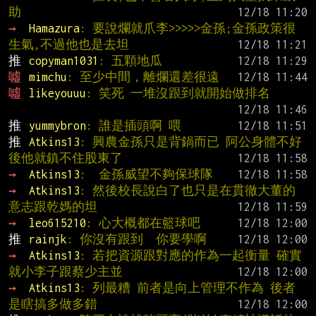
助
→ 
Hamazura
: 要說爛就爪李>>>>>金孫;金孫政策很
生氣,不過他也是去坦
推 
copyman1031
: 五顆地瓜
噓 
mimchu
: 至少中間，離爛還差很遠
噓 
likeyouuu
: 笑死 一堆沒跟到就開始做排名
推 
yummybron
: 誰是插頭啊 喂
推 
Atkins13
: 興農金孫只是背鍋而已 阿公身體不好
後他就鎮不住股東了
→ 
Atkins13
:  金孫威望不夠保球隊
→ 
Atkins13
: 然後校長說白了也只是在貫徹大董的
意志跟乾媽的坦
→ 
leo615210
: 心大概都在籃球吧
推 
rainjk
: 你沒有跟到  你要學啊
→ 
Atkins13
: 若把資源跟對應的作為一起衡量 確實
就小李子跟蔡少主並
→ 
Atkins13
: 列最糟 前者是向上管理不作為 後者
是瞎搞多做多錯