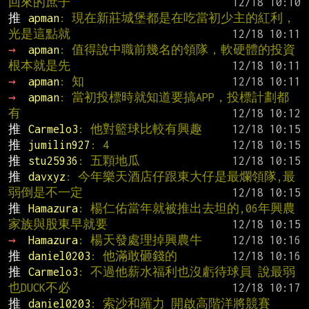
回來的庶子
推 
apman
: 現在新莊城堡都是在吃當初少主的紅利，
光是這點就
→ 
apman
: 值得說中職前幾名的領隊，軟硬體的投資
根本就是先
→ 
apman
: 知
→ 
apman
: 當初投標時就知道要搞APP，投標計劃都
有
推 
Carmelo3
: 他對籃球比較有興趣
推 
jumilin927
: 4
推 
stu25936
: 五顆地瓜
推 
davxyz
: 今年樂天酒店仔跟東大仔是最爛領隊,最
弱倒是不一定
推 
Hamazura
: 楊仁佑當年就被推出去坦的,06年興農
家族與股東早就要
→ 
Hamazura
: 楊天發處理掉興農牛
推 
daniel0203
: 他滿敢砸錢的
推 
Carmelo3
: 不過他薪水福利也沒虧待球員 說最弱
也DUCK不必
推 
daniel0203
: 索沙和羅力 開啟高階洋將競賽