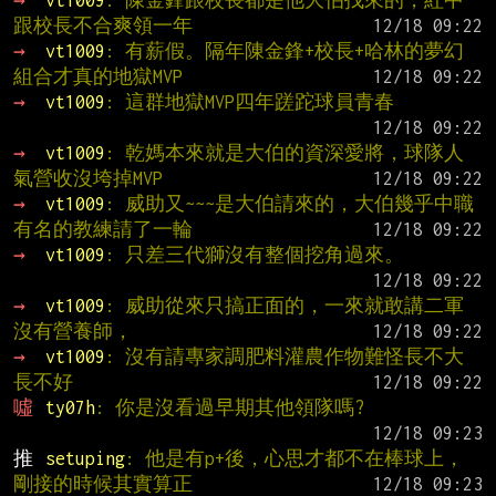
跟校長不合爽領一年
→ 
vt1009
: 有薪假。隔年陳金鋒+校長+哈林的夢幻
組合才真的地獄MVP
→ 
vt1009
: 這群地獄MVP四年蹉跎球員青春
→ 
vt1009
: 乾媽本來就是大伯的資深愛將，球隊人
氣營收沒垮掉MVP
→ 
vt1009
: 威助又~~~是大伯請來的，大伯幾乎中職
有名的教練請了一輪
→ 
vt1009
: 只差三代獅沒有整個挖角過來。
→ 
vt1009
: 威助從來只搞正面的，一來就敢講二軍
沒有營養師，
→ 
vt1009
: 沒有請專家調肥料灌農作物難怪長不大
長不好
噓 
ty07h
: 你是沒看過早期其他領隊嗎?
推 
setuping
: 他是有p+後，心思才都不在棒球上，
剛接的時候其實算正