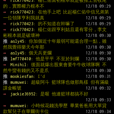
→ 
rick770423
: 楊仁佑當初根本就是被推上去收尾
的，實際權力根本不
→ 
rick770423
: 在他手上吧 比起楊仁佑中信兄弟第
一位領隊亨利我就真
→ 
rick770423
: 的不知道在幹嘛了
→ 
rick770423
: 楊仁佑跟亨利姑且還有零分，李文
彬根本就是破壞神
推 
asly45
: 你加個近十年最弱可能還合理一點，雖
然我覺得樂天今年那
→ 
asly45
: 個天兵更爛
推 
lmf770410
: 他是平平 不至於到爛
→ 
Minihil
: 後面就爆出股東會要牛牛收球隊啊 不
然牛蠻有錢的又不是爪
推 
mookiesfan
: I’d
推 
mumuwei
: 超級阿斗 籃球隊也做那鳥樣 但有滿級
課金帳號
→ 
jackie36952
: 是喔 他連籃球都搞不好
→ 
mumuwei
: 小時候花錢洗學歷 畢業爸爸用大單貸
款幫兒子在華爾街卡位