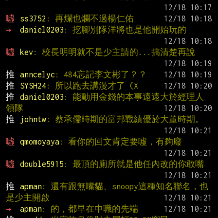
噓 
ss3752
: 再爛也爛不過楊仁佑
→ 
daniel0203
: 挖腳別隊洋將也是他開始玩的
噓 
kev
: 校長明明就不是少主請的...搞清楚再說
推 
anncelyc
: 484忘記李文彬了？？
推 
SYSH24
: 所以跑去講漫才了 (X
推 
daniel0203
: 能動用金錢的本事遠遠大於經理人
領隊
推 
johntw
: 蔡承儒時期的富邦戰績優於大董時期。
噓 
qmomoyaya
: 看你的回文肯定要噓，有夠廢
噓 
double5915
: 最頂的廁所就是他任內改的你敢嘴
推 
apman
: 還有跟無嘴貓、snoopy這種知名聯名，也
是少主開啟
→ 
apman
: 的，都早在中職的先端