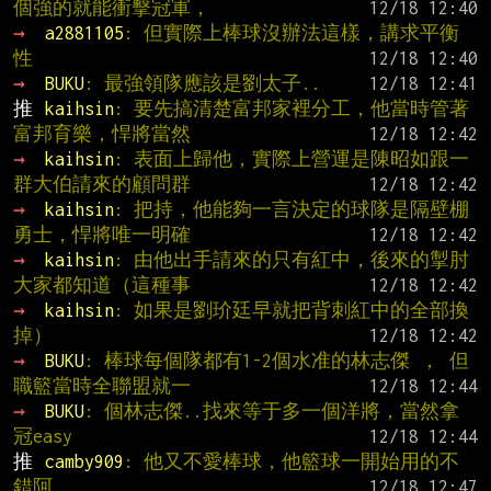
個強的就能衝擊冠軍，
→ 
a2881105
: 但實際上棒球沒辦法這樣，講求平衡
性
→ 
BUKU
: 最強領隊應該是劉太子..
推 
kaihsin
: 要先搞清楚富邦家裡分工，他當時管著
富邦育樂，悍將當然
→ 
kaihsin
: 表面上歸他，實際上營運是陳昭如跟一
群大伯請來的顧問群
→ 
kaihsin
: 把持，他能夠一言決定的球隊是隔壁棚
勇士，悍將唯一明確
→ 
kaihsin
: 由他出手請來的只有紅中，後來的掣肘
大家都知道（這種事
→ 
kaihsin
: 如果是劉玠廷早就把背刺紅中的全部換
掉）
→ 
BUKU
: 棒球每個隊都有1-2個水准的林志傑 ， 但
職籃當時全聯盟就一
→ 
BUKU
: 個林志傑..找來等于多一個洋將，當然拿
冠easy
推 
camby909
: 他又不愛棒球，他籃球一開始用的不
錯阿