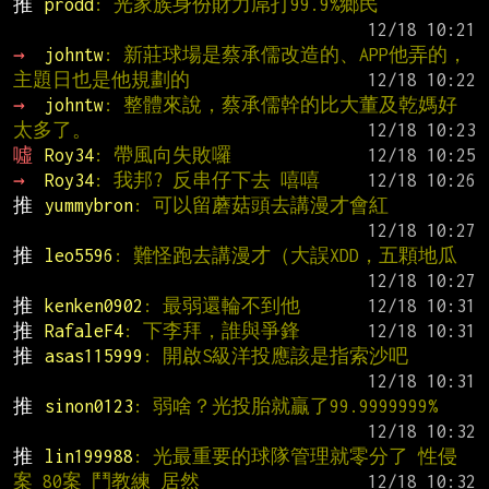
推 
prodd
: 光家族身份財力屌打99.9%鄉民
→ 
johntw
: 新莊球場是蔡承儒改造的、APP他弄的，
主題日也是他規劃的
→ 
johntw
: 整體來說，蔡承儒幹的比大董及乾媽好
太多了。
噓 
Roy34
: 帶風向失敗囉
→ 
Roy34
: 我邦? 反串仔下去 嘻嘻
推 
yummybron
: 可以留蘑菇頭去講漫才會紅
推 
leo5596
: 難怪跑去講漫才（大誤XDD，五顆地瓜
推 
kenken0902
: 最弱還輪不到他
推 
RafaleF4
: 下李拜，誰與爭鋒
推 
asas115999
: 開啟S級洋投應該是指索沙吧
推 
sinon0123
: 弱啥？光投胎就贏了99.9999999%
推 
lin199988
: 光最重要的球隊管理就零分了 性侵
案 80案 鬥教練 居然