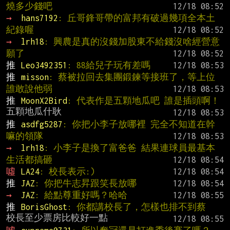
燒多少錢吧
→ 
hans7192
: 丘哥鋒哥帶的富邦有破過幾項全本土
紀錄喔
→ 
lrh18
: 興農是真的沒錢加股東不給錢沒啥經營意
願了
推 
Leo3492351
: 88給兒子玩有差嗎
推 
misson
: 蔡被拉回去集團鍛鍊等接班了，等上位
誰敢說他弱
推 
MoonX2Bird
: 代表作是五顆地瓜吧 誰是插頭啊！
推 
asdfg5287
: 你把小李子放哪裡 完全不知道在幹
嘛的領隊
→ 
lrh18
: 小李子是換了富爸爸 結果連球員最基本
生活都搞砸
噓 
LA24
: 校長表示:)
推 
JAZ
: 你把牛志昇跟笑長放哪
→ 
JAZ
: 給點尊重好嗎？哈哈
推 
BorisGhost
: 你都講校長了，怎樣也排不到蔡