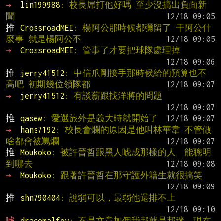
→ 
lin199988
: 校長屌打他好嗎 至少沒搞出負面新
聞
推 
CrossroadMEI
: 楊阿公那時候都彌留了 干阿公什
麼事 就是楊阿公不
→ 
CrossroadMEI
: 管事了才要把球隊處理掉
推 
jerry41512
: 中信爪剛接手那時候給的預算也不
高吧 初期幾位領隊都
→ 
jerry41512
: 有談薪跟找洋將的問題
推 
qasew
: 愛選旅外是義大時就開始了
→ 
hans7192
: 校長會爛的原因是他叫林華韋 不管做
啥都會被罵爛
推 
Moukoko
: 被許晉哲跟黑人唬成那樣的人  能聰明
到哪去
→ 
Moukoko
: 跟著許晉哲在那守護外籍生就很搞笑
推 
shn790404
: 說弱可以，最弱他還排不上
噓 
dracomalfoy
: 不是文章加個我邦就是邦迷，現在