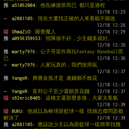
推 
a51062004
: 他在練接班而已 都只是過程
→ 
a2881105
: 現在大董找正確的人來看能不能改
噓 
OhmaZiO
: 睡覺魔人
推 
a0956359653
: 領隊做不好，少主錢多就好。
推 
marty7976
: 公子哥當作再玩Fantasy Baseball而
已
→ 
marty7976
: 人家玩真的，我們按滑鼠
推 
YangeR
: 興農金孫才是 連錢都不敢花
→ 
YangeR
: 富邦公子至少還願意花錢
噓 
s92eric0405
: 這種文還那麼多推，大家太客氣
噓 
BUKU
: 他就以為棒球跟籃球一樣 找個志傑問題都
解決了
推 
a2881105
: 應該說少主以為跟籃球一樣簡單找幾