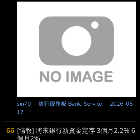
79fa657-cfa1-4412-9ab0-b4170071c6b9
https://reurl.cc/qp6OYE 活動名稱：土銀ATM送
50元數位券第一波 活動期間：自民國(以下
同)115年5月15日起至115年7月31日止。 活動
對象：至臺灣土地銀行(以下簡稱本行)實體ATM
完成跨行無卡提款(含使用序號及 QRCODE)交易
（以下簡稱跨行無卡提款交易）之用戶(不限本
行客戶，以下
sin70
·
銀行服務板 Bank_Service
·
2026-05-
17
66
[情報] 將來銀行新資金定存 3個月2.2% 6
個月2%