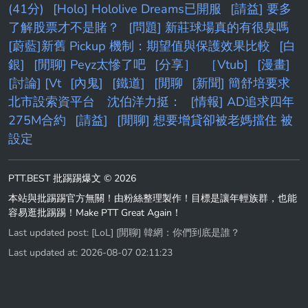
(41分)
[Holo] Hololive Dreams已開服
[請益] 要多
了解股票才不是賭？
[問題] 新莊球場真的有很臭嗎
[蔚藍]新舊 Pickup 機制：期望值與保護效果比較
[白
銀]
[閒聊] Peyz太慘了吧
[分享］
［Vtub]
[漫畫]
[討論] [Vt
[內鬼]
[鐵道]
[閒聊
[新聞] 簡舒培要求
北市設索資平台 沈伯洋力挺：
[情報] AD追求四年
275M合約
[請益]
[閒聊] 想要增貸卻被老媽擋住 被
設定
PTT.BEST 批踢踢爆文 © 2026
本站與批踢踢官方無關！由粉絲整理製作！目標是讓年輕族群，也能
容易逛批踢踢！Make PTT Great Again！
Last updated post:
[LoL] [閒聊] 韓網：你們到底是誰？
Last updated at: 2026-08-07 02:11:23