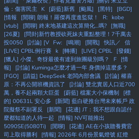
[新聞] 「萊爾校長」作者竟遭警方敲門關切 朱立立
倫：傷害民主
K
[蔚藍]新舊
[颱風]
[黑特]
[BGD]
[情報
[閒聊] 朗報！羅傑再度進監獄！
R:
kobe
[vtub]
[閒聊] 終末地基建這次算簡化...嗎?
[無職]
[26夏]
[問卦]新竹教授砍死妹夫重點整理！7千萬去
投0050
[討論] [V
Fw:
[鳴潮]
[開戰]
快訊／
信
[LIVE] CPBL例行賽
k
[轉播]
[LIVE] CPBL
[發錢]
[獵人] 小傑、奇犽最後有達到旅團級別嗎？
F
[情
報]
[討論] Kuminga怎麼才過一年 身價掉這麼多？
[FGO]
[請益] DeepSeek 老闆內部會議
[討論] 權喜
原：不再公開班機資訊了
[討論] 雙北實居人口近700
萬，養不起兩顆大巨蛋
[蔚藍] 檔案大小保機制
[標
的] 00631L 安心多
[新聞] 藍白硬推台灣未來帳戶 政
院擬祭不副署反
[新聞]
[花邊] JT：我不想跟自認什
麼都知道的人待一起
[情報] NV可能推出
5090SE(5080Ti)
[閒聊]
[花邊] AE在小孩贍養費官
司上取得勝利
[情報] 2026年 6月份景氣燈號 紅燈