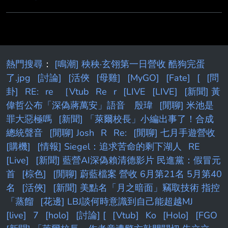
熱門搜尋
：
[鳴潮] 秧秧·玄翎第一日營收 酷狗完蛋
了.jpg
[討論]
[活俠
[母雞]
[MyGO]
[Fate]
[
[問
卦]
RE:
re
［Vtub
Re
r
[LIVE
[LIVE]
[新聞] 黃
偉哲公布「深偽蔣萬安」語音 殷瑋
[閒聊] 米池是
罪大惡極嗎
[新聞] 「萊爾校長」小編出事了！合成
總統聲音
[閒聊] Josh
R
Re:
[閒聊] 七月手遊營收
[購機]
[情報] Siegel：追求苦命的剩下湖人
RE
[Live]
[新聞] 藍營AI深偽賴清德影片 民進黨：假冒元
首
[棕色]
[閒聊] 蔚藍檔案 營收 6月第21名 5月第40
名
[活俠]
[新聞] 美點名「月之暗面」竊取技術 指控
「蒸餾
[花邊] LBJ談何時意識到自己能超越MJ
[live]
7
[holo]
[討論] [
[Vtub]
Ko
[Holo]
[FGO