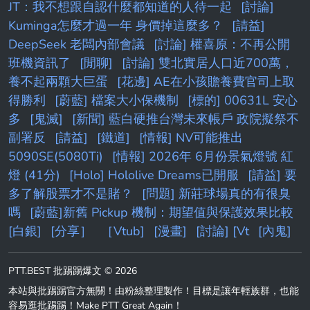
JT：我不想跟自認什麼都知道的人待一起
[討論]
Kuminga怎麼才過一年 身價掉這麼多？
[請益]
DeepSeek 老闆內部會議
[討論] 權喜原：不再公開
班機資訊了
[閒聊]
[討論] 雙北實居人口近700萬，
養不起兩顆大巨蛋
[花邊] AE在小孩贍養費官司上取
得勝利
[蔚藍] 檔案大小保機制
[標的] 00631L 安心
多
[鬼滅]
[新聞] 藍白硬推台灣未來帳戶 政院擬祭不
副署反
[請益]
[鐵道]
[情報] NV可能推出
5090SE(5080Ti)
[情報] 2026年 6月份景氣燈號 紅
燈 (41分)
[Holo] Hololive Dreams已開服
[請益] 要
多了解股票才不是賭？
[問題] 新莊球場真的有很臭
嗎
[蔚藍]新舊 Pickup 機制：期望值與保護效果比較
[白銀]
[分享］
［Vtub]
[漫畫]
[討論] [Vt
[內鬼]
PTT.BEST 批踢踢爆文 © 2026
本站與批踢踢官方無關！由粉絲整理製作！目標是讓年輕族群，也能
容易逛批踢踢！Make PTT Great Again！