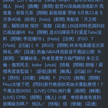
湖人
[live]
[購機]
[新聞] 藍營AI深偽賴清德影片 民
進黨：假冒元首
[閒聊] 蔚藍檔案 營收 6月第21名 5
月第40名
[棕色]
[holo]
[新聞] 美點名「月之暗
面」竊取技術 指控「蒸餾
[花邊] LBJ談何時意識到自
己能超越MJ
Ko
[閒聊] 是JDG陣容不行還是Tabe沒
料
[閒聊] 李冠儀FB (
[Holo]
[活俠]
[FGO
7
[Vtub]
[討論] [
K
[BGD]
[閒聊] 終末地基建這次算
簡化...嗎?
[花邊] 杰倫:NBA球員薪資不應該公開
R:
[新聞] 「萊爾校長」作者竟遭警方敲門關切 朱立立
倫：傷害民主
kobe
[vtub]
[情報
[閒聊] 朗報！羅
傑再度進監獄！
[蔚藍]新舊
[颱風]
[討論] [V
Fw:
k
[黑特]
[26夏]
[鳴潮]
F
[FGO]
[無職]
[閒聊]
Peyz太慘了吧
[問卦]新竹教授砍死妹夫重點整理！7
千萬去投0050
[LIVE] CPBL例行賽
[新聞]
[轉播]
[LIVE] CPBL
[開戰]
[獵人] 小傑、奇犽最後有達到
旅團級別嗎？
快訊／
[情報]
信
[發錢]
[花邊]