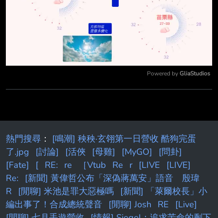
Powered by 
GliaStudios
Mute
熱門搜尋
：
[鳴潮] 秧秧·玄翎第一日營收 酷狗完蛋
了.jpg
[討論]
[活俠
[母雞]
[MyGO]
[問卦]
[Fate]
[
RE:
re
［Vtub
Re
r
[LIVE
[LIVE]
Re:
[新聞] 黃偉哲公布「深偽蔣萬安」語音 殷瑋
R
[閒聊] 米池是罪大惡極嗎
[新聞] 「萊爾校長」小
編出事了！合成總統聲音
[閒聊] Josh
RE
[Live]
[閒聊] 七月手遊營收
[情報] Siegel：追求苦命的剩下