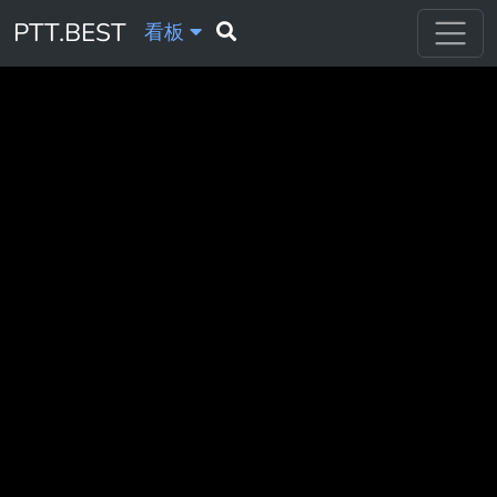
PTT.BEST
看板