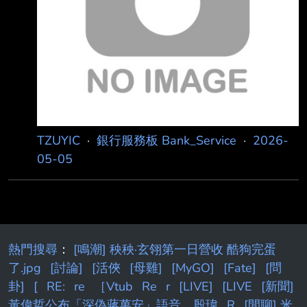
約逾3,600元、挑戰市場最高利！ 2026/05/05
數位帳戶領導品牌台新Richart迎來10週年，重
磅推出「新資金新臺
TZUYIC
·
銀行服務板 Bank_Service
·
2026-
05-05
熱門搜尋
：
[鳴潮] 秧秧·玄翎第一日營收 酷狗完蛋
了.jpg
[討論]
[活俠
[母雞]
[MyGO]
[Fate]
[問
卦]
[
RE:
re
［Vtub
Re
r
[LIVE]
[LIVE
[新聞]
黃偉哲公布「深偽蔣萬安」語音 殷瑋
R
[閒聊] 米