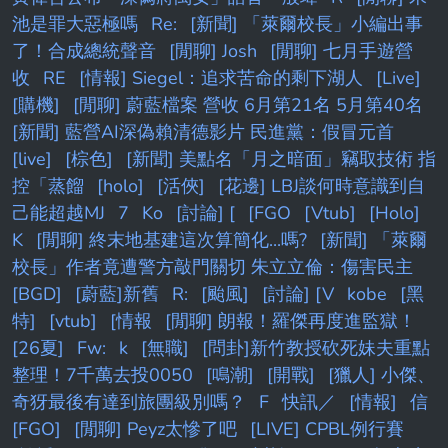
池是罪大惡極嗎
Re:
[新聞] 「萊爾校長」小編出事
了！合成總統聲音
[閒聊] Josh
[閒聊] 七月手遊營
收
RE
[情報] Siegel：追求苦命的剩下湖人
[Live]
[購機]
[閒聊] 蔚藍檔案 營收 6月第21名 5月第40名
[新聞] 藍營AI深偽賴清德影片 民進黨：假冒元首
[live]
[棕色]
[新聞] 美點名「月之暗面」竊取技術 指
控「蒸餾
[holo]
[活俠]
[花邊] LBJ談何時意識到自
己能超越MJ
7
Ko
[討論] [
[FGO
[Vtub]
[Holo]
K
[閒聊] 終末地基建這次算簡化...嗎?
[新聞] 「萊爾
校長」作者竟遭警方敲門關切 朱立立倫：傷害民主
[BGD]
[蔚藍]新舊
R:
[颱風]
[討論] [V
kobe
[黑
特]
[vtub]
[情報
[閒聊] 朗報！羅傑再度進監獄！
[26夏]
Fw:
k
[無職]
[問卦]新竹教授砍死妹夫重點
整理！7千萬去投0050
[鳴潮]
[開戰]
[獵人] 小傑、
奇犽最後有達到旅團級別嗎？
F
快訊／
[情報]
信
[FGO]
[閒聊] Peyz太慘了吧
[LIVE] CPBL例行賽