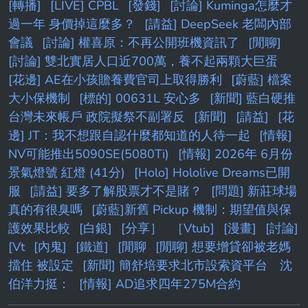
[轉播]
[LIVE] CPBL
[發錢]
[討論] Kuminga怎麼才
過一年 身價掉這麼多？
[請益] DeepSeek 老闆內部
會議
[討論] 權喜原：不再公開班機資訊了
[閒聊]
[討論] 雙北實居人口近700萬，養不起兩顆大巨蛋
[花邊] AE在小孩贍養費官司上取得勝利
[蔚藍] 檔案
大小保機制
[標的] 00631L 安心多
[新聞] 藍白硬推
台灣未來帳戶 政院擬祭不副署反
[新聞]
[請益]
[花
邊] JT：我不想跟自認什麼都知道的人待一起
[情報]
NV可能推出5090SE(5080Ti)
[情報] 2026年 6月份
景氣燈號 紅燈 (41分)
[Holo] Hololive Dreams已開
服
[請益] 要多了解股票才不是賭？
[問題] 新莊球場
真的有很臭嗎
[蔚藍]新舊 Pickup 機制：期望值與保
護效果比較
[白銀]
[分享］
［Vtub]
[漫畫]
[討論]
[Vt
[內鬼]
[鐵道]
[閒聊
[閒聊] 想要增貸卻被老媽
擋住 被設定
[新聞] 簡舒培要求北市設索資平台 沈
伯洋力挺：
[情報] AD追求四年275M合約