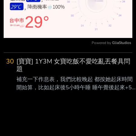
Powered by 
GliaStudios
Mute
30
[寶寶] 1Y3M 女寶吃飯不愛吃亂丟餐具問
題
補充一下作息表，我們比較晚起 都按她起床時間
開始算，比如起床後5小時午睡 睡午覺後起來+5
小時等於晚上長睡眠 如果今天要去親子館玩，就
會早午餐一起吃飽點 如果是午睡起來才要去散
步，上半場時間比較空 我就有空弄手指食物跟她
慢慢吃 【平日去親子館作息是以下版本】 11:00
起床賴床 玩一下才要喝奶 12:00 喝奶 200ml 有