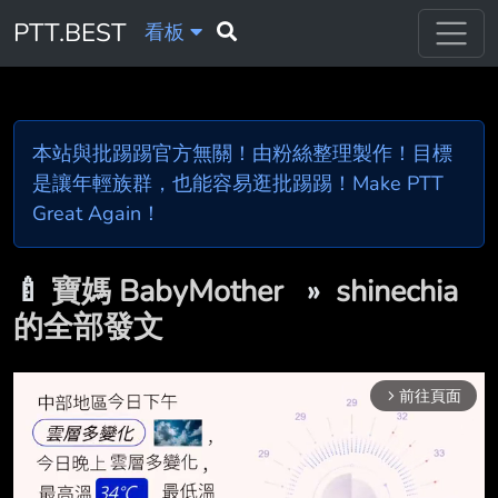
PTT.BEST
看板
本站與批踢踢官方無關！由粉絲整理製作！目標
是讓年輕族群，也能容易逛批踢踢！Make PTT
Great Again！
🍼
寶媽 BabyMother
»
shinechia
的全部發文
前往頁面
arrow_forward_ios