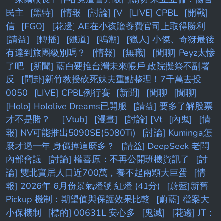
民主
[黑特]
[情報
[討論] [V
[LIVE] CPBL
[開戰]
信
[FGO]
[花邊] AE在小孩贍養費官司上取得勝利
[請益]
[轉播]
[鐵道]
[鳴潮]
[獵人] 小傑、奇犽最後
有達到旅團級別嗎？
[情報]
[無職]
[閒聊] Peyz太慘
了吧
[新聞] 藍白硬推台灣未來帳戶 政院擬祭不副署
反
[問卦]新竹教授砍死妹夫重點整理！7千萬去投
0050
[LIVE] CPBL例行賽
[新聞]
[閒聊
[閒聊]
[Holo] Hololive Dreams已開服
[請益] 要多了解股票
才不是賭？
［Vtub]
[漫畫]
[討論] [Vt
[內鬼]
[情
報] NV可能推出5090SE(5080Ti)
[討論] Kuminga怎
麼才過一年 身價掉這麼多？
[請益] DeepSeek 老闆
內部會議
[討論] 權喜原：不再公開班機資訊了
[討
論] 雙北實居人口近700萬，養不起兩顆大巨蛋
[情
報] 2026年 6月份景氣燈號 紅燈 (41分)
[蔚藍]新舊
Pickup 機制：期望值與保護效果比較
[蔚藍] 檔案大
小保機制
[標的] 00631L 安心多
[鬼滅]
[花邊] JT：