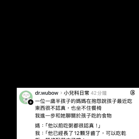
時配優格燕麥 饅頭 蒸蛋 會邊喝邊玩，有時候喝得
快有時候喝得慢 13:00 繼續在家玩耍 14:00 平日
幾乎都去親子館玩 玩到累吃點麵包米餅 16:00 回
家睡覺 18:00 ～