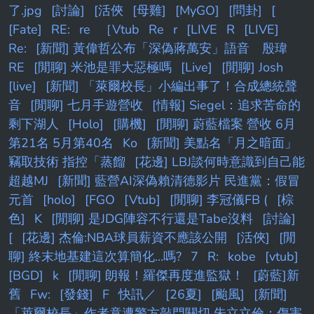
了.jpg
[討論]
[活俠
[母雞]
[MyGO]
[問卦]
[
[Fate]
RE:
re
［Vtub
Re
r
[LIVE
R
[LIVE]
Re:
[新聞] 黃偉哲公布「深偽蔣萬安」語音 殷瑋
RE
[閒聊] 米池是罪大惡極嗎
[Live]
[閒聊] Josh
[live]
[新聞] 「萊爾校長」小編出事了！合成總統聲
音
[閒聊] 七月手遊營收
[情報] Siegel：追求苦命的
剩下湖人
[Holo]
[購機]
[閒聊] 蔚藍檔案 營收 6月
第21名 5月第40名
Ko
[新聞] 美點名「月之暗面」
竊取技術 指控「蒸餾
[花邊] LBJ談何時意識到自己能
超越MJ
[新聞] 藍營AI深偽賴清德影片 民進黨：假冒
元首
[holo]
[FGO
[Vtub]
[閒聊] 李冠儀FB (
[棕
色]
K
[閒聊] 是JDG陣容不行還是Tabe沒料
[討論]
[
[花邊] 杰倫:NBA球員薪資不應該公開
[活俠]
[閒
聊] 終末地基建這次算簡化...嗎?
7
R:
kobe
[vtub]
[BGD]
k
[閒聊] 朗報！羅傑再度進監獄！
[蔚藍]新
舊
Fw:
[發錢]
F
快訊／
[26夏]
[颱風]
[新聞]
「萊爾校長」作者竟遭警方敲門關切 朱立立倫：傷害