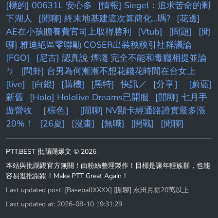
[標的] 00631L 安心多
[情報] Siegel：追求苦命的剩
下湖人
[閒聊] 終末地基建這次算簡化...嗎?
[花邊]
AE在小孩贍養費官司上取得勝利
[Vtub]
[問題]
[閒
聊] 雅迪絕區零聯動 COSER出裝秧秧引社群議論
[FGO]
[尼古] 認真說 煙癮 完全不能和毒癮相提並論
ㄅ
[問卦] 台男為何漸漸不想花錢花時間在台女上
[live]
[白銀]
[購機]
[黑特]
快訊／
[分享］
[蔚藍]
新舊
[Holo] Hololive Dreams已開服
[閒聊] 七月手
遊營收
［棕色］
[閒聊] NV顯卡經通路證實最多漲
20%！
[26夏]
[漫畫]
[無職]
[開戰]
[閒聊]
PTT.BEST 批踢踢爆文 © 2026
本站與批踢踢官方無關！由粉絲整理製作！目標是讓年輕族群，也能
容易逛批踢踢！Make PTT Great Again！
Last updated post:
[BaseballXXXX] [閒聊] 永田月薪20萬以上
Last updated at: 2026-08-10 19:31:29