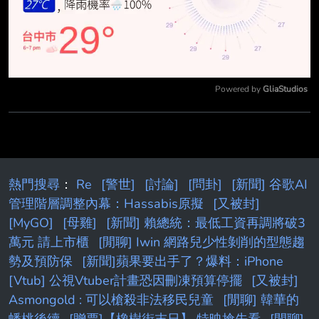
Powered by 
GliaStudios
Mute
熱門搜尋
：
Re
[警世]
[討論]
[問卦]
[新聞] 谷歌AI
管理階層調整內幕：Hassabis原擬
[又被封]
[MyGO]
[母雞]
[新聞] 賴總統：最低工資再調將破3
萬元 請上市櫃
[閒聊] Iwin 網路兒少性剝削的型態趨
勢及預防保
[新聞]蘋果要出手了？爆料：iPhone
[Vtub] 公視Vtuber計畫恐因刪凍預算停擺
[又被封]
Asmongold : 可以槍殺非法移民兒童
[閒聊] 韓華的