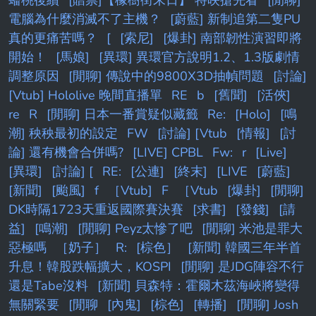
蟠桃後續
[贈票]【橡樹街末日】 特映搶先看
[閒聊]
電腦為什麼消滅不了主機？
[蔚藍] 新制追第二隻PU
真的更痛苦嗎？
[
[索尼]
[爆卦] 南部韌性演習即將
開始！
[馬娘]
[異環] 異環官方說明1.2、1.3版劇情
調整原因
[閒聊] 傳說中的9800X3D抽幀問題
[討論]
[Vtub] Hololive 晚間直播單
RE
b
[舊聞]
[活俠]
re
R
[閒聊] 日本一番賞疑似藏籤
Re:
[Holo]
[鳴
潮] 秧秧最初的設定
FW
[討論] [Vtub
[情報]
[討
論] 還有機會合併嗎?
[LIVE] CPBL
Fw:
r
[Live]
[異環]
[討論] [
RE:
[公連]
[終末]
[LIVE
[蔚藍]
[新聞]
[颱風]
f
［Vtub]
F
［Vtub
[爆卦]
[閒聊]
DK時隔1723天重返國際賽決賽
[求書]
[發錢]
[請
益]
[鳴潮]
[閒聊] Peyz太慘了吧
[閒聊] 米池是罪大
惡極嗎
［奶子］
R:
[棕色］
[新聞] 韓國三年半首
升息！韓股跌幅擴大，KOSPI
[閒聊] 是JDG陣容不行
還是Tabe沒料
[新聞] 貝森特：霍爾木茲海峽將變得
無關緊要
[閒聊
[內鬼]
[棕色]
[轉播]
[閒聊] Josh