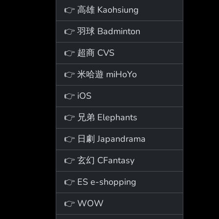
👉 高雄 Kaohsiung
👉 羽球 Badminton
👉 超商 CVS
👉 米哈遊 miHoYo
👉 iOS
👉 兄弟 Elephants
👉 日劇 Japandrama
👉 玄幻 CFantasy
👉 ES e-shopping
👉 WOW