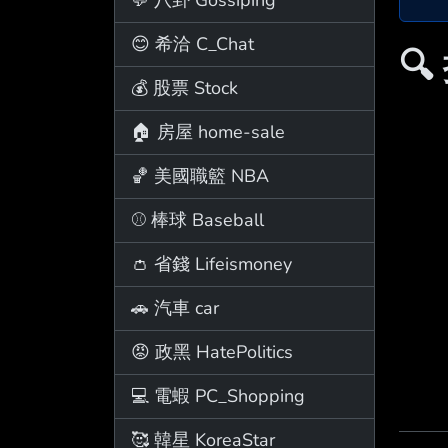
😊 希洽 C_Chat

💰 股票 Stock
🏠 房屋 home-sale
🏀 美國職籃 NBA
⚾ 棒球 Baseball
👛 省錢 Lifeismoney
🚗 汽車 car
😡 政黑 HatePolitics
💻 電蝦 PC_Shopping
🥰 韓星 KoreaStar