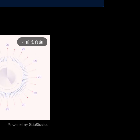
前往頁面
arrow_forward_ios
Powered by 
GliaStudios