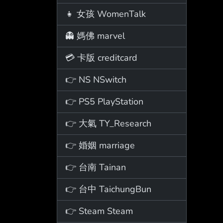
👧 女孩 WomenTalk
👻 媽佛 marvel
💳 卡版 creditcard
👉 NS NSwitch
👉 PS5 PlayStation
👉 大氣 TY_Research
👉 婚姻 marriage
👉 台南 Tainan
👉 台中 TaichungBun
👉 Steam Steam