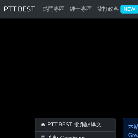
PTT.BEST
熱門專區
紳士專區
敲打政客
NEW
🔥 PTT.BEST 批踢踢爆文
本
Gre
💬 八卦 Gossiping