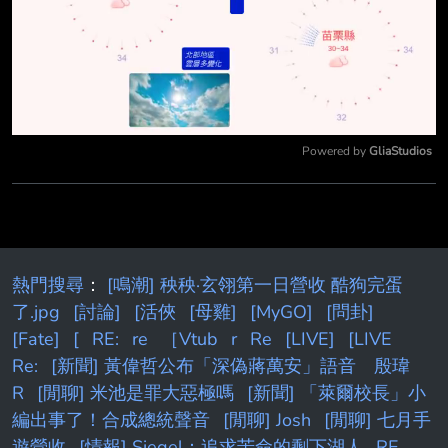
Powered by 
GliaStudios
Mute
熱門搜尋
：
[鳴潮] 秧秧·玄翎第一日營收 酷狗完蛋
了.jpg
[討論]
[活俠
[母雞]
[MyGO]
[問卦]
[Fate]
[
RE:
re
［Vtub
r
Re
[LIVE]
[LIVE
Re:
[新聞] 黃偉哲公布「深偽蔣萬安」語音 殷瑋
R
[閒聊] 米池是罪大惡極嗎
[新聞] 「萊爾校長」小
編出事了！合成總統聲音
[閒聊] Josh
[閒聊] 七月手
遊營收
[情報] Siegel：追求苦命的剩下湖人
RE