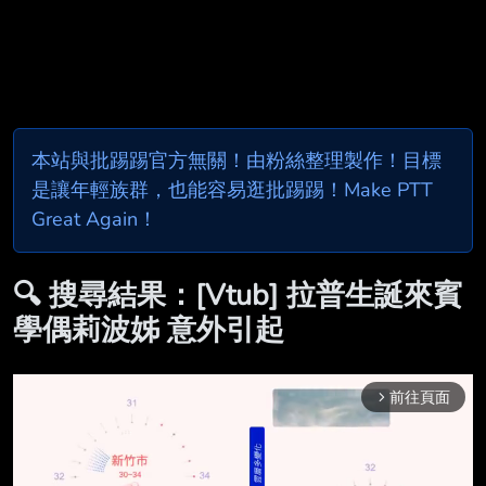
本站與批踢踢官方無關！由粉絲整理製作！目標
是讓年輕族群，也能容易逛批踢踢！Make PTT
Great Again！
🔍 搜尋結果：[Vtub] 拉普生誕來賓
學偶莉波姊 意外引起
前往頁面
arrow_forward_ios