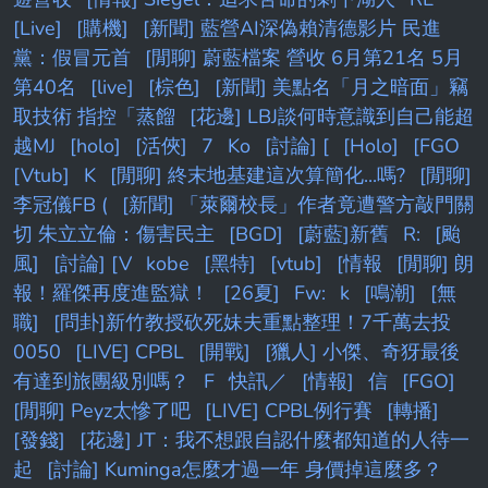
[Live]
[購機]
[新聞] 藍營AI深偽賴清德影片 民進
黨：假冒元首
[閒聊] 蔚藍檔案 營收 6月第21名 5月
第40名
[live]
[棕色]
[新聞] 美點名「月之暗面」竊
取技術 指控「蒸餾
[花邊] LBJ談何時意識到自己能超
越MJ
[holo]
[活俠]
7
Ko
[討論] [
[Holo]
[FGO
[Vtub]
K
[閒聊] 終末地基建這次算簡化...嗎?
[閒聊]
李冠儀FB (
[新聞] 「萊爾校長」作者竟遭警方敲門關
切 朱立立倫：傷害民主
[BGD]
[蔚藍]新舊
R:
[颱
風]
[討論] [V
kobe
[黑特]
[vtub]
[情報
[閒聊] 朗
報！羅傑再度進監獄！
[26夏]
Fw:
k
[鳴潮]
[無
職]
[問卦]新竹教授砍死妹夫重點整理！7千萬去投
0050
[LIVE] CPBL
[開戰]
[獵人] 小傑、奇犽最後
有達到旅團級別嗎？
F
快訊／
[情報]
信
[FGO]
[閒聊] Peyz太慘了吧
[LIVE] CPBL例行賽
[轉播]
[發錢]
[花邊] JT：我不想跟自認什麼都知道的人待一
起
[討論] Kuminga怎麼才過一年 身價掉這麼多？