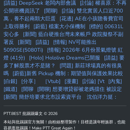
[請益] DeepSeek 老闆內部會議
[討論] 權喜原：不再
公開班機資訊了
[閒聊]
[討論] 雙北實居人口近700
萬，養不起兩顆大巨蛋
[花邊] AE在小孩贍養費官司
上取得勝利
[蔚藍] 檔案大小保機制
[標的] 00631L
安心多
[新聞] 藍白硬推台灣未來帳戶 政院擬祭不副
署反
[新聞]
[請益]
[情報] NV可能推出
5090SE(5080Ti)
[情報] 2026年 6月份景氣燈號 紅
燈 (41分)
[Holo] Hololive Dreams已開服
[請益] 要
多了解股票才不是賭？
[問題] 新莊球場真的有很臭
嗎
[蔚藍]新舊 Pickup 機制：期望值與保護效果比較
[白銀]
[分享］
［Vtub]
[漫畫]
[討論] [Vt
[內鬼]
[鐵道]
[閒聊
[閒聊] 想要增貸卻被老媽擋住 被設定
[新聞] 簡舒培要求北市設索資平台 沈伯洋力挺：
PTT.BEST 批踢踢爆文 © 2026
本站與批踢踢官方無關！由粉絲整理製作！目標是讓年輕族群，也能
容易逛批踢踢！Make PTT Great Again！