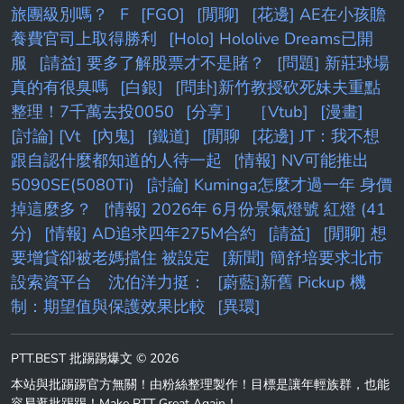
旅團級別嗎？
F
[FGO]
[閒聊]
[花邊] AE在小孩贍
養費官司上取得勝利
[Holo] Hololive Dreams已開
服
[請益] 要多了解股票才不是賭？
[問題] 新莊球場
真的有很臭嗎
[白銀]
[問卦]新竹教授砍死妹夫重點
整理！7千萬去投0050
[分享］
［Vtub]
[漫畫]
[討論] [Vt
[內鬼]
[鐵道]
[閒聊
[花邊] JT：我不想
跟自認什麼都知道的人待一起
[情報] NV可能推出
5090SE(5080Ti)
[討論] Kuminga怎麼才過一年 身價
掉這麼多？
[情報] 2026年 6月份景氣燈號 紅燈 (41
分)
[情報] AD追求四年275M合約
[請益]
[閒聊] 想
要增貸卻被老媽擋住 被設定
[新聞] 簡舒培要求北市
設索資平台 沈伯洋力挺：
[蔚藍]新舊 Pickup 機
制：期望值與保護效果比較
[異環]
PTT.BEST 批踢踢爆文 © 2026
本站與批踢踢官方無關！由粉絲整理製作！目標是讓年輕族群，也能
容易逛批踢踢！Make PTT Great Again！