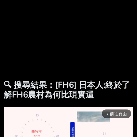
🔍 搜尋結果：[FH6] 日本人:終於了
解FH6農村為何比現實還
前往頁面
arrow_forward_ios