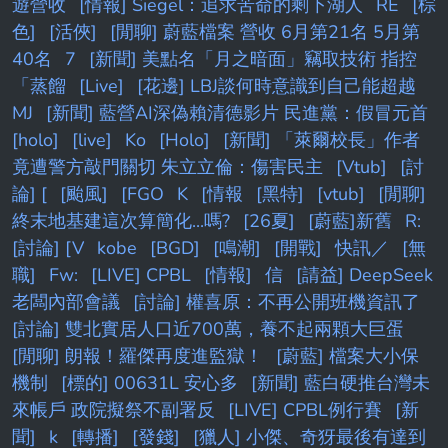
遊營收
[情報] Siegel：追求苦命的剩下湖人
RE
[棕
色]
[活俠]
[閒聊] 蔚藍檔案 營收 6月第21名 5月第
40名
7
[新聞] 美點名「月之暗面」竊取技術 指控
「蒸餾
[Live]
[花邊] LBJ談何時意識到自己能超越
MJ
[新聞] 藍營AI深偽賴清德影片 民進黨：假冒元首
[holo]
[live]
Ko
[Holo]
[新聞] 「萊爾校長」作者
竟遭警方敲門關切 朱立立倫：傷害民主
[Vtub]
[討
論] [
[颱風]
[FGO
K
[情報
[黑特]
[vtub]
[閒聊]
終末地基建這次算簡化...嗎?
[26夏]
[蔚藍]新舊
R:
[討論] [V
kobe
[BGD]
[鳴潮]
[開戰]
快訊／
[無
職]
Fw:
[LIVE] CPBL
[情報]
信
[請益] DeepSeek
老闆內部會議
[討論] 權喜原：不再公開班機資訊了
[討論] 雙北實居人口近700萬，養不起兩顆大巨蛋
[閒聊] 朗報！羅傑再度進監獄！
[蔚藍] 檔案大小保
機制
[標的] 00631L 安心多
[新聞] 藍白硬推台灣未
來帳戶 政院擬祭不副署反
[LIVE] CPBL例行賽
[新
聞]
k
[轉播]
[發錢]
[獵人] 小傑、奇犽最後有達到