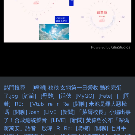
Powered by 
GliaStudios
Mute
熱門搜尋
：
[鳴潮] 秧秧·玄翎第一日營收 酷狗完蛋
了.jpg
[討論]
[母雞]
[活俠
[MyGO]
[Fate]
[
[問
卦]
RE:
［Vtub
re
r
Re
[閒聊] 米池是罪大惡極
嗎
[閒聊] Josh
[LIVE
[新聞] 「萊爾校長」小編出事
了！合成總統聲音
[LIVE]
[新聞] 黃偉哲公布「深偽
蔣萬安」語音 殷瑋
R
Re:
[購機]
[閒聊] 七月手