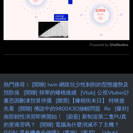
Powered by 
GliaStudios
Mute
熱門搜尋
：
[閒聊] Iwin 網路兒少性剝削的型態趨勢及
預防保
[閒聊] 韓華的蟠桃後續
[Vtub] 公視Vtuber計
畫恐因刪凍預算停擺
[贈票]【橡樹街末日】 特映搶
先看
[閒聊] 傳說中的9800X3D抽幀問題
Re
[爆卦]
南部韌性演習即將開始！
[蔚藍] 新制追第二隻PU真
的更痛苦嗎？
[閒聊] 電腦為什麼消滅不了主機？
[討論] 還有機會合併嗎?
[馬娘]
[索尼]
［Vtub]