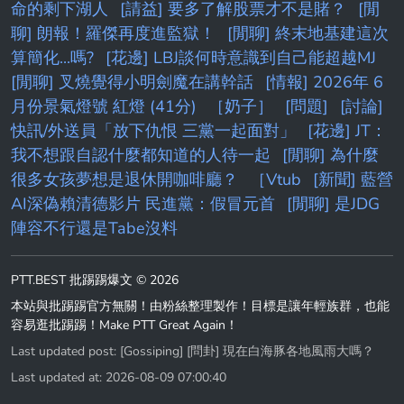
命的剩下湖人
[請益] 要多了解股票才不是賭？
[閒
聊] 朗報！羅傑再度進監獄！
[閒聊] 終末地基建這次
算簡化...嗎?
[花邊] LBJ談何時意識到自己能超越MJ
[閒聊] 叉燒覺得小明劍魔在講幹話
[情報] 2026年 6
月份景氣燈號 紅燈 (41分)
［奶子］
[問題]
[討論]
快訊/外送員「放下仇恨 三黨一起面對」
[花邊] JT：
我不想跟自認什麼都知道的人待一起
[閒聊] 為什麼
很多女孩夢想是退休開咖啡廳？
［Vtub
[新聞] 藍營
AI深偽賴清德影片 民進黨：假冒元首
[閒聊] 是JDG
陣容不行還是Tabe沒料
PTT.BEST 批踢踢爆文 © 2026
本站與批踢踢官方無關！由粉絲整理製作！目標是讓年輕族群，也能
容易逛批踢踢！Make PTT Great Again！
Last updated post:
[Gossiping] [問卦] 現在白海豚各地風雨大嗎？
Last updated at: 2026-08-09 07:00:40