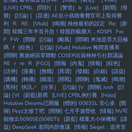
[LIVE] CPBL
[問卦]
[
[警世]
b
[Live]
[新聞]
[母
雞]
[討論] [
[花邊] AE在小孩贍養費官司上取得勝
利
R:
RE:
[Vtub]
[鳴潮] 秧秧最初的設定
Re:
[新
聞] 韓國三年半首升息！韓股跌幅擴大，KOSPI
Fw:
F
FW
[閒聊
[討論]
[颱風]
[閒聊] 米池是罪大惡極
嗎
f
[棕色］
[討論] [Vtub] Hololive 晚間直播單
[閒聊] 雅迪絕區零聯動 COSER出裝秧秧引社群議論
RE
r
re
R
[FGO]
[情報
[內鬼]
[情報]
[棕色]
[活俠]
[漫畫]
[無職]
[異環]
[發錢]
[白銀]
[請益]
[購機]
[轉播]
[鐵道]
[開戰]
[閒聊]
[鬼滅]
[鳴潮]
[黑特]
快訊／
[分享］
[討論] [V
[閒聊] Josh
[討
論] [Vt
[蔚藍]新舊
[LIVE] CPBL例行賽
[Holo]
Hololive Dreams已開服
[標的] 00631L 安心多
[閒
聊] Peyz太慘了吧
[閒聊] 七月手遊營收
[情報] NV可
能推出5090SE(5080Ti)
[蔚藍] 檔案大小保機制
[請
益] DeepSeek 老闆內部會議
[情報] Siegel：追求苦