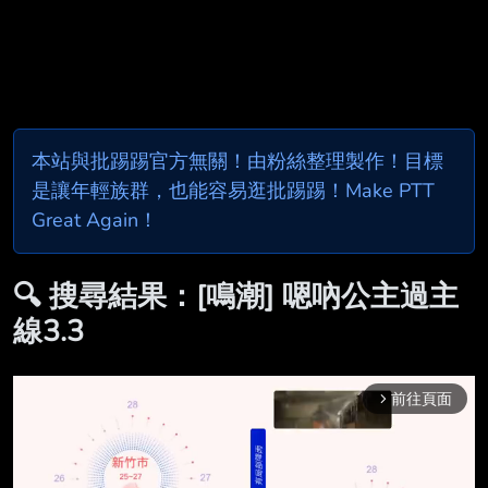
本站與批踢踢官方無關！由粉絲整理製作！目標
是讓年輕族群，也能容易逛批踢踢！Make PTT
Great Again！
🔍 搜尋結果：[鳴潮] 嗯吶公主過主
線3.3
前往頁面
arrow_forward_ios