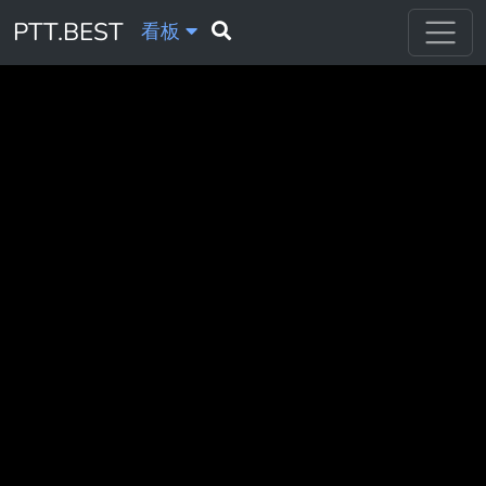
PTT.BEST
看板