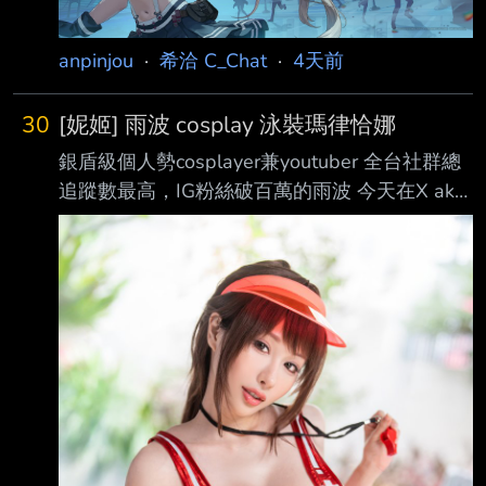
anpinjou
·
希洽 C_Chat
·
4天前
30
[妮姬] 雨波 cosplay 泳裝瑪律恰娜
銀盾級個人勢cosplayer兼youtuber 全台社群總
追蹤數最高，IG粉絲破百萬的雨波 今天在X aka
推特發表新的cosplay照片 角色來自當紅手遊妮
姬 還是近期最知名的泳裝瑪律恰娜呢
https://x.com/haneame_cos/status/208394974
3739404683
https://pbs.twimg.com/media/HOur9GfbcAARF
et.jpg
https://pbs.twimg.com/media/HOur9wBb0AAiP
Zd.jpg https:/