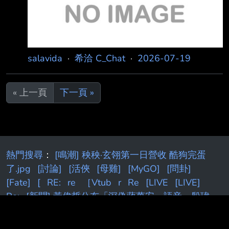
salavida
·
希洽 C_Chat
·
2026-07-19
« 上一頁
下一頁 »
熱門搜尋
：
[鳴潮] 秧秧·玄翎第一日營收 酷狗完蛋
了.jpg
[討論]
[活俠
[母雞]
[MyGO]
[問卦]
[Fate]
[
RE:
re
［Vtub
r
Re
[LIVE
[LIVE]
Re:
[新聞] 黃偉哲公布「深偽蔣萬安」語音 殷瑋
R
[閒聊] 米池是罪大惡極嗎
[新聞] 「萊爾校長」小
編出事了！合成總統聲音
[閒聊] Josh
RE
[閒聊] 七