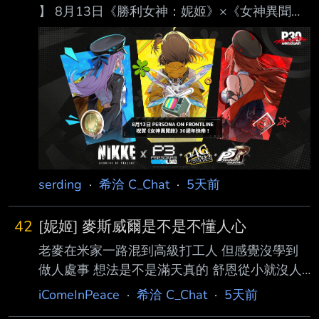
】 8月13日《勝利女神：妮姬》×《女神異聞錄
3 Reload》/《女神異聞錄4 Golden》/《女神 異
聞錄5 Royal》聯動確定開啟！ --
serding
·
希洽 C_Chat
·
5天前
42
[妮姬] 麥斯威爾是不是不懂人心
老麥在米家一路混到高級打工人 但感覺沒學到
做人處事 想法是不是滿天真的 舒恩從小就沒人
教 能學的就是前CEO作法 她憧憬的父親 老麥還
iComeInPeace
·
希洽 C_Chat
·
5天前
是知道前CEO真實想法的 但選擇不說 學的對象