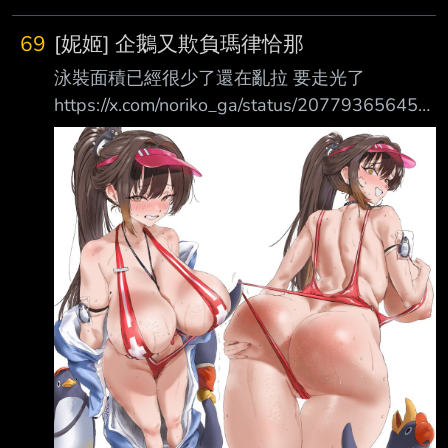
雄只有一步之遙。 取得方式：包含全語音的
【拉普拉斯：究極英雄 - 原型英雄】可在
69
[妮姬] 企鵝又欺負瑪律恰那
PROTOTYPE PASS中獲得 。 可取得時間：
泳裝面積已經很少了還在亂拉 要走光了
2026年7月23日更新維護結束後～2026年8月
https://x.com/noriko_ga/status/207793656455
12日22:59（UTC+8） --
4924425?s=20
https://pbs.twimg.com/media/HNZQHoWXYAA
av9m.jpg
https://x.com/Enmanuelart20/status/20778902
87200796890?s=20
https://pbs.twimg.com/media/HNYmITUWIAA4
Y-X.jpg https://x.com/Lancheu_19