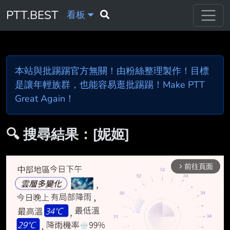
PTT.BEST
看板
本站與批踢踢官方無關！由粉絲整理製作！目標
是讓年輕族群，也能容易逛批踢踢！Make PTT
Great Again！
🔍 搜尋結果：[妮姬]
前往頁面
arrow_forward_ios