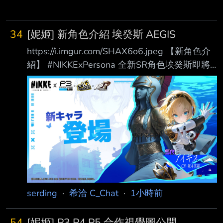
34
[妮姬] 新角色介紹 埃癸斯 AEGIS
https://i.imgur.com/SHAX6o6.jpeg 【新角色介
紹】 #NIKKExPersona 全新SR角色埃癸斯即將
在聯動活動PERSONA ON FRONTLINE和指揮
官們見面啦！ 【埃癸斯】可透過完成聯動活動
PERSONA ON FRONTLINE和14日簽到活動活
動獲得。 新SRキャラ アイギス(CV：坂本真綾)
は、コラボイベント「PERSONA ON
FRONTLINE」にて まもなく登場！ 14日間ロ
グインイベント、コラボイベント「PERSONA
ON FRONTLINE」を
serding
·
希洽 C_Chat
·
1小時前
54
[妮姬] P3 P4 P5 合作視覺圖公開