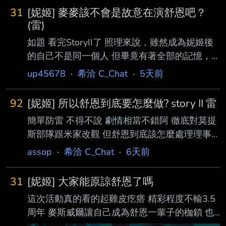
就錯了 舒恩長歪也是必然 最後的辦法居然是辭
31
[妮姬] 麥麥該不會是故意在演舒恩吧？
職要人家自己反省 未來有麻煩再考慮幫忙= =
(雷)
嗯... --
如題 看完StoryII了 照理來說，雖然成為妮姬後
的自己不是同一個人 但畢竟有著全部的記憶，
甚至那些情感應該也是能夠感受到的。 看到舒
up45678
·
希洽 C_Chat
·
5天前
恩這麼可憐地向自己尋求安慰， 妮姬麥麥如果
想要的話， 應該是也能做到安慰舒恩且不露破
92
[妮姬] 所以舒恩到底要怎麼做? story II 雷
綻的程度吧？ 畢竟妮姬麥麥看起來也是能成為
簡單防雷 不得不說 劇情相當不錯阿 徹底對莫提
我母親的女人 我在想， 實際上會不會是因為 妮
斯部隊跟米家改觀 但舒恩到底該怎麼處理理事
姬麥麥讀完人類麥麥的記憶後， 在還沒有做出
會 老麥才會覺得是妥善處理? 其實從妮姬的世界
「自己到底還算不算麥斯威爾」的哲學思考前，
assop
·
希洽 C_Chat
·
6天前
觀來看 隨手殺掉一個垃圾 好像也不是什麼大不
就先選擇尊重人類麥麥的遺願 最起碼 在舒恩面
了的事情 我不是說殺人就是對的 但在那個世界
前要裝作跟前世完全切割 這樣才能讓舒恩意識
31
[妮姬] 大家能原諒舒恩了嗎
觀下面 尤其是那群垃圾才剛剛就把你畢生的心
到人類麥已經徹底死去。 當
這次活動真的看的起雞皮疙瘩 精彩程度不輸3.5
血給毀了 不但殺了當下那批受試者 還差點殺掉
周年 麥斯威爾讓自己成為舒恩一輩子的枷鎖 也
跟父母差不多親的人 從方舟的角度來看 完全是