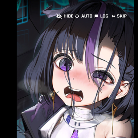
了解當初趾高氣昂的舒恩為何在墨提斯被侵蝕後
毀了新一代妮姬量產的計畫 對人類也是極大的
為了讓指指交出解除劑姿態馬上放低 更是在阿
損失 本來應該會有更多高性能的妮姬誕生 從舒
尼克假判決後 想盡辦法就是不想要成為記憶變
恩的角度來看 不馬上除掉他們 也沒辦法繼續下
更過的妮姬 (阿尼克這一手回頭看真的很有效)
去 如果要走正常調查審判流程
https://i.imgur.com/cuuJNNJ.jpeg 但我們還是先
複習一下 早期劇情舒恩做過的破事 1.初登場用
尤妮和米哈拉的能力 強迫指指跪下並承受腹部
槍擊的疼痛 2.擅自派部隊去地面 害米哈拉被判
決要清除記憶 間接導致日後尤妮壞掉