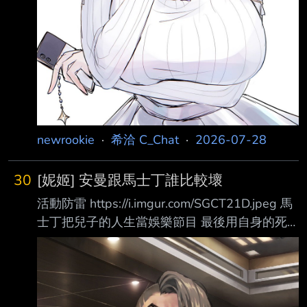
newrookie
·
希洽 C_Chat
·
2026-07-28
30
[妮姬] 安曼跟馬士丁誰比較壞
活動防雷 https://i.imgur.com/SGCT21D.jpeg 馬
士丁把兒子的人生當娛樂節目 最後用自身的死
亡把兒子套上一輩子的枷鎖
https://i.imgur.com/liiBiCV.jpeg 安曼把兩個女兒
當怪物在培養 理念是讓她們得不到想要的東西
才會持續進步 並且讓兩個女兒互相牽制在痛苦