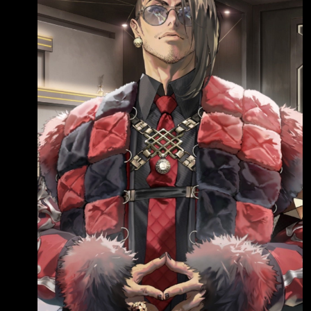
中成長 兩個都是人渣老爸 但硬要說我感覺安曼
可能好一點 畢竟以結果來說 他的做法確實是對
方舟的技術研發有幫助 但代價是兩個女兒的人
生都要在這種扭曲環境長大QQ ----- Sent from
JPTT