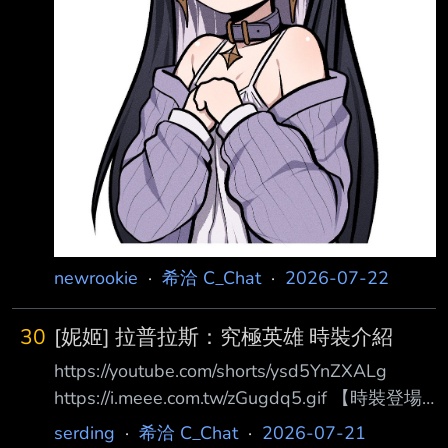
newrookie
·
希洽 C_Chat
·
2026-07-22
30
[妮姬] 拉普拉斯：究極英雄 時裝介紹
https://youtube.com/shorts/ysd5YnZXALg
https://i.meee.com.tw/zGugdq5.gif 【時裝登場
預告】 拉普拉斯：究極英雄 - 原型英雄 距離英
serding
·
希洽 C_Chat
·
2026-07-21