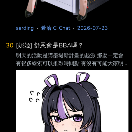
serding
·
希洽 C_Chat
·
2026-07-23
30
[妮姬] 舒恩會是BBA嗎？
明天的活動是講墨堤斯計畫的起源 那麼一定會
有很多線索可以推敲時間點 有沒有可能大家明
天一看 竟發現舒恩其實是40多歲的蘿莉BBA小
鬼 會不會對舒恩人設幻想破滅？
https://x.com/Hollyeung100/status/207920529
1602960402/photo/1
https://pbs.twimg.com/media/HNrSLUGa0AI_0
Yj.jpg ----- Sent from JPTT on my OPPO
CPH2639. --