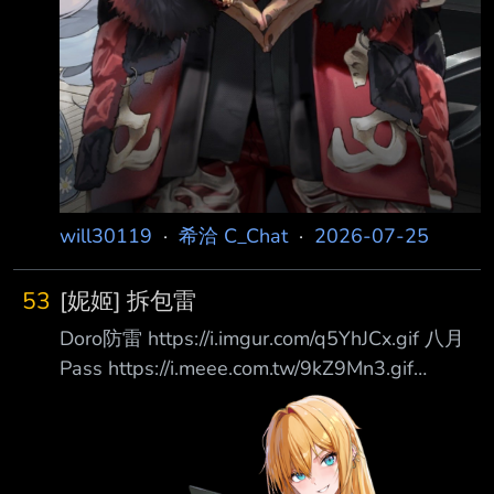
will30119
·
希洽 C_Chat
·
2026-07-25
53
[妮姬] 拆包雷
Doro防雷 https://i.imgur.com/q5YhJCx.gif 八月
Pass https://i.meee.com.tw/9kZ9Mn3.gif
https://i.imgur.com/qmw0SQT.png
https://i.imgur.com/VmGOPjr.jpeg 活動NPC 應
該是舒恩爺爺 https://i.imgur.com/qscKULs.png
小拉普 https://i.imgur.com/6AqG89j.png 小舒恩