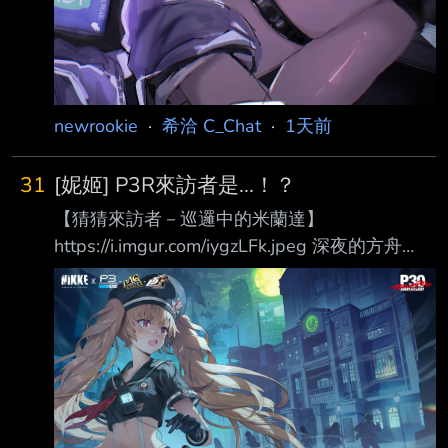
newrookie
·
希洽 C_Chat
·
1天前
31
[妮姬] P3R來訪者是...！？
【猜猜來訪者－巡邏中的米蘭達】
https://i.imgur.com/iygzLFk.jpeg 深夜的方舟
中，米蘭達正在校園巡邏。 她胸前的通訊器正
閃爍著—— 即將現身的神祕來訪者究竟是誰？
指揮官，歡迎在留言區留下你的猜測吧！
#NIKKExPersona -- 推 tonsin2976: 幹我要她
推 Hsuaaaanlala: 我要他幹 推 vance1024: 他要
幹我 → Lisanity: 要我幹她 推 SHCAFE: 要她幹
我 推 dog29635841: 她要我幹 --