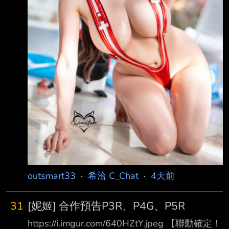
outsmart33
·
希洽 C_Chat
·
4天前
31
[妮姬] 合作預告P3R、P4G、P5R
https://i.imgur.com/640HZtY.jpeg 【聯動確定！