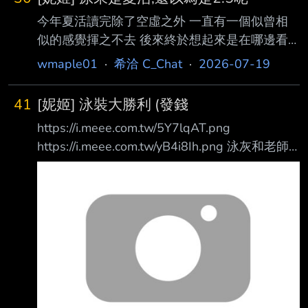
今年夏活讀完除了空虛之外 一直有一個似曾相
似的感覺揮之不去 後來終於想起來是在哪邊看
過這個劇本 跑回去重看一次2.5以後，發現雷同
wmaple01
·
希洽 C_Chat
·
2026-07-19
的幾個設定 1. 活動舞台都被海水環繞 2. 敵人都
是超巨型萊徹 3. 登場角色都是非自願的到達活
41
[妮姬] 泳裝大勝利 (發錢
動舞台(被吞/被漩渦捲走) 4. 活動真主角是心靈
https://i.meee.com.tw/5Y7lqAT.png
受創的浪貓且負責對所有人哈氣(莫莉/老師) 5.
https://i.meee.com.tw/yB4i8Ih.png 泳灰和老師
直接跟賽蓮變成朋友的CP組(米尤/黑白JK) 6. 有
都彩券就抽到
個定時炸彈來推進度跟增加緊張感(AA柱/快壞掉
https://i.meee.com.tw/mPRuYW6.png 刷詞條還
的拘束裝置) 7. 水字數用的吉祥物(泡沫史萊姆/
一次重大獎 前20樓稅前26p --
企鵝部隊) 8. 是紫毛的要求,