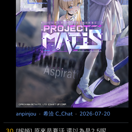
anpinjou
·
希洽 C_Chat
·
2026-07-20
30
[妮姬] 原來是夏活,還以為是2.5呢