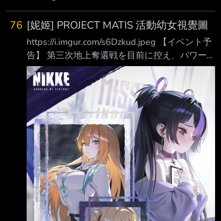
76
[妮姬] PROJECT MATIS 活動幼女視覺圖
https://i.imgur.com/s6Dzkud.jpeg 【イベント予
告】 第三次地上奪還戦を目前に控え、パワー
アップしたボディの再整備を行うラプラスとマ
ク スウェル。 その姿を見つめるシュエンの胸
に蘇る、遠い昔の記憶とは？ 新フルボイスス
トーリーイベント「PROJECT MATIS」まもな
く開催── ◆開催期間 7月23日メンテナンス後
～8月12日23:59 臥槽 幼女！ -- 推 tonsin2976:
幹我要她 推 Hsuaaaanlala: 我要他幹 推
vance1024: 他要幹我 →