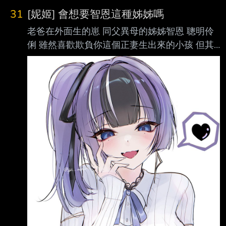
31
[妮姬] 會想要智恩這種姊姊嗎
老爸在外面生的崽 同父異母的姊姊智恩 聰明伶
俐 雖然喜歡欺負你這個正妻生出來的小孩 但其
實還是很關心你 在你傷心難過時還想辦法讓你
振作 會想要智恩這種姊姊嗎？
https://x.com/sp__mino/status/208173581034
1273629/photo/1
https://pbs.twimg.com/media/HOPPr1GbQAEE
HjL.jpg ----- Sent from JPTT on my OPPO
CPH2639. --