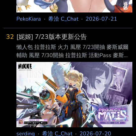
PekoKiara
·
希洽 C_Chat
·
2026-07-21
32
[妮姬] 7/23版本更新公告
懶人包 拉普拉斯 火力 風壓 7/23開抽 麥斯威爾
輔助 風壓 7/30開抽 拉普拉斯 活動Pass 麥斯威
爾 八月Pass 阿桃轉盤復刻 潘托姆、舒格、羅珊
娜、芙蘿拉珍藏品
https://i.imgur.com/o77IKdD.jpeg 尊敬的指揮
官： 《勝利女神：妮姬》預計在2026年7月23
日進行一次版本更新，屆時將進行停服維護。維
護 期間將無法登入遊戲，請見諒。 本次更新為
強制更新，指揮官們請前往
AppStore/GooglePlay下載安裝最新的客戶端才
可以 進入遊戲，請至少預留19G的手機
serding
·
希洽 C_Chat
·
2026-07-20