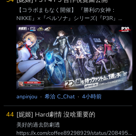
【コラボまもなく開催】 『勝利の女神：
NIKKE』×『ペルソナ』シリーズ(『P3R』
『P4G』『P5R』)コラボがまもな く開催！ コ
ラボKVを公開！ 8月13日より、コラボバージ
ョン「PERSONA ON FRONTLINE」が開幕！
指揮官、謎の来訪者の予想は当たりましたか？
https://i.imgur.com/poSwlum.jpeg 我蛇了 -- 推
tonsin2976: 幹我要她 推 Hsuaaaanlala: 我要他
幹 推 vance1024: 他要幹我 → Lisanity: 要我幹
她
anpinjou
·
希洽 C_Chat
·
4小時前
44
[妮姬] Hard劇情 沒啥重要的
美好的過去防劇透
https://x.com/coffee89298929/status/2084955