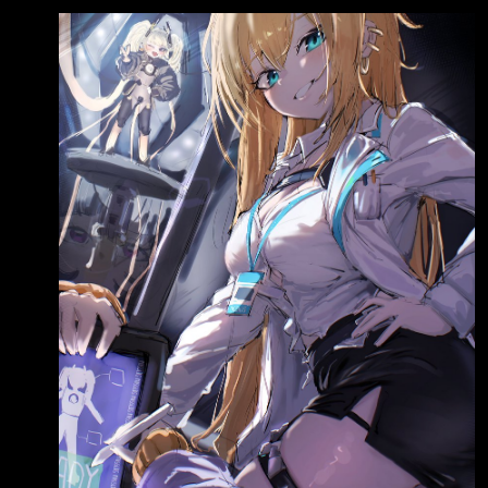
726469095462
https://pbs.twimg.com/media/HO8_l8OaUAEG
QeH.jpg 舒恩跑去找智恩 質問她拿墨堤斯部隊
的數據想幹嘛？ 智恩淚眼汪汪說她沒有 舒恩質
疑可以突破米西利斯最高級資安 又只幹走墨堤
斯資料的 全方舟只有你會這麼做 智恩姐姐說但
放眼到方舟之外 我們的老爹也完全有能力這樣
做喔^^ 根據其他對話大概可以得知 1.老爸在地
面上 2.智恩還沒開腦老爸 3