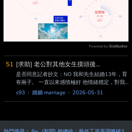
Powered by 
GliaStudios
Mute
51
[求助] 老公對其他女生摸頭後…
是否同意記者抄文：NO 我和先生結婚13年，育
有兩子。 一直以來感情極好 他情緒穩定，對我
跟孩子付出有加 放假所有時間也都給了家庭 我
s93
·
婚姻 marriage
·
2026-05-31
是全職家庭主婦 先生在服務業工作 半年前，他
公司換了老闆經營 原公司經營模式是9成男1成
女 新公司則9成皆是女性 公司轉換之初，我曾向
先生表達自己的不安 當時先生的態度是：覺得
我想太多 他認為自己都有保持距離，說他很潔
熱門搜尋
：
Re
[新聞] 賴總統：最低工資再調將破3