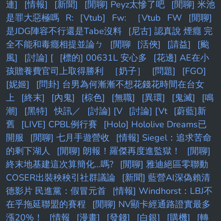
連]
[情報]
[新聞]
[閒聊] Peyz太慘了吧
[閒聊] 米池
是罪大惡極嗎
R:
[Vtub]
Fw:
［Vtub
FW
[閒聊]
是JDG陣容不行還是Tabe沒料
[尼古] 認真說 煙癮 完
全不能和毒癮相提並論ㄅ
[閒聊
[活俠]
[請益]
[颱
風]
[討論] [
[標的] 00631L 安心多
[花邊] AE在小
孩贍養費官司上取得勝利
［奶子］
[問題]
[FGO]
[妮姬]
[問卦] 台男為何漸漸不想花錢花時間在台女
上
[終末]
[內鬼]
[棕色]
[無職]
[異環]
[鬼滅]
[鳴
潮]
[黑特]
快訊／
[討論] [V
[討論] [Vt
[蔚藍]新
舊
[LIVE] CPBL例行賽
[Holo] Hololive Dreams已
開服
[閒聊] 七月手遊營收
[情報] Siegel：追求苦命
的剩下湖人
[閒聊] 朗報！羅傑再度進監獄！
[閒聊]
終末地基建這次算簡化...嗎?
[閒聊] 雅迪絕區零聯動
COSER出裝秧秧引社群議論
[新聞] 藍營AI深偽賴清
德影片 民進黨：假冒元首
[情報] Windhorst：LBJ不
在乎拖延聯盟的賽程
[閒聊] NV顯卡經通路證實最多
漲20%！
[情報
[漫畫]
[發錢]
[白銀]
[購機]
[轉