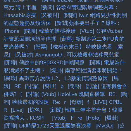
身自愛 認為我不需要擔心 因為他的保證，我相
萬元 請上市櫃
[新聞] 谷歌AI管理階層調整內幕：
信他 甚至責怪自己太膚淺，努力壓下自己的不
Hassabis原擬
[又被封]
[閒聊] Iwin 網路兒少性剝削
安 約兩週前，我透過公司監視器畫面看到 先生
的型態趨勢及預防保
[新聞]蘋果要出手了？爆料：
親暱的摸一位女同事的頭 還有
iPhone
[閒聊] 韓華的蟠桃後續
[Vtub] 公視Vtuber
計畫恐因刪凍預算停擺
[蔚藍] 新制追第二隻PU真的
更痛苦嗎？
[贈票]【橡樹街末日】 特映搶先看
[索
尼]
[又被封] Asmongold : 可以槍殺非法移民兒童
[閒聊] 傳說中的9800X3D抽幀問題
[閒聊] 電腦為什
麼消滅不了主機？
[爆卦] 南部韌性演習即將開始！
[異環] 異環官方說明1.2、1.3版劇情調整原因
[馬
娘]
RE
[討論]
[警世]
b
[問卦]
[討論] 還有機會合
併嗎?
[
[討論] [Vtub] Hololive 晚間直播單
RE:
[鳴
潮] 秧秧最初的設定
Re:
r
[母雞]
f
[LIVE] CPBL
R
[Live]
[棕色］
[新聞] 韓國三年半首升息！韓股
跌幅擴大，KOSPI
［Vtub]
F
re
[Holo]
[爆卦]
[閒聊] DK時隔1723天重返國際賽決賽
[MyGO]
[公