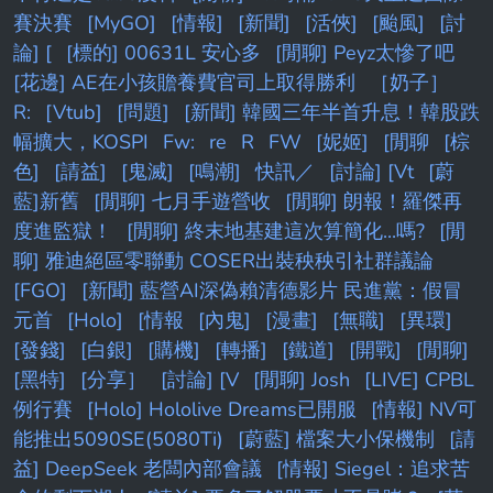
賽決賽
[MyGO]
[情報]
[新聞]
[活俠]
[颱風]
[討
論] [
[標的] 00631L 安心多
[閒聊] Peyz太慘了吧
[花邊] AE在小孩贍養費官司上取得勝利
［奶子］
R:
[Vtub]
[問題]
[新聞] 韓國三年半首升息！韓股跌
幅擴大，KOSPI
Fw:
re
R
FW
[妮姬]
[閒聊
[棕
色]
[請益]
[鬼滅]
[鳴潮]
快訊／
[討論] [Vt
[蔚
藍]新舊
[閒聊] 七月手遊營收
[閒聊] 朗報！羅傑再
度進監獄！
[閒聊] 終末地基建這次算簡化...嗎?
[閒
聊] 雅迪絕區零聯動 COSER出裝秧秧引社群議論
[FGO]
[新聞] 藍營AI深偽賴清德影片 民進黨：假冒
元首
[Holo]
[情報
[內鬼]
[漫畫]
[無職]
[異環]
[發錢]
[白銀]
[購機]
[轉播]
[鐵道]
[開戰]
[閒聊]
[黑特]
[分享］
[討論] [V
[閒聊] Josh
[LIVE] CPBL
例行賽
[Holo] Hololive Dreams已開服
[情報] NV可
能推出5090SE(5080Ti)
[蔚藍] 檔案大小保機制
[請
益] DeepSeek 老闆內部會議
[情報] Siegel：追求苦