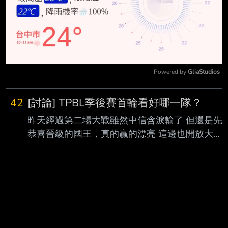
Powered by 
GliaStudios
Mute
42
[討論] TPBL季後賽首輪看好哪一隊？
昨天經過第二場大戰雖然中信含淚輸了 但還是先
恭喜晉級的國王，真的贏的漂亮 這邊也開放大家
向PLAYOFF MODE全台弟弟道歉 道歉表自己領去
寫 https://i.imgur.com/h4eOoUH.jpeg
https://i.imgur.com/FSg82HR.jpeg 不過也好奇大
家首輪都看好哪一隊會晉級 小弟也分享一點自己
的薄見 還請大家幫忙指正還有討論了，感謝 攻城
獅 VS 夢想家（預測 1：3） 這邊先看好夢想家拿