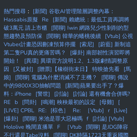
熱門搜尋
：
[新聞] 谷歌AI管理階層調整內幕：
Hassabis原擬
Re
[新聞] 賴總統：最低工資再調將
破3萬元 請上市櫃
[閒聊] Iwin 網路兒少性剝削的型
態趨勢及預防保
[閒聊] 韓華的蟠桃後續
[Vtub] 公視
Vtuber計畫恐因刪凍預算停擺
[索尼]
[蔚藍] 新制追
第二隻PU真的更痛苦嗎？
[爆卦] 南部韌性演習即將
開始！
[異環] 異環官方說明1.2、1.3版劇情調整原
因
[又被封]
[贈票]【橡樹街末日】 特映搶先看
[馬
娘]
[閒聊] 電腦為什麼消滅不了主機？
[閒聊] 傳說
中的9800X3D抽幀問題
[新聞]蘋果要出手了？爆
料：iPhone
[警世]
[討論]
[討論] 還有機會合併嗎?
RE
b
[問卦]
[鳴潮] 秧秧最初的設定
[母雞]
[
[LIVE] CPBL
RE:
[棕色］
Re:
［Vtub]
r
[Live]
[爆卦]
[閒聊] 米池是罪大惡極嗎
f
[討論] [Vtub]
Hololive 晚間直播單
F
［Vtub
[閒聊] 是JDG陣容
不行還是Tabe沒料
[閒聊] DK時隔1723天重返國際