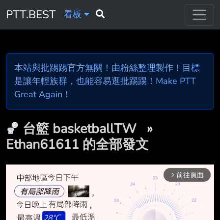
PTT.BEST
看板
本站與批踢踢官方無關！由粉絲整理製作！目標
是讓年輕族群，也能容易逛批踢踢！Make PTT
Great Again！
🏀
台籃 basketballTW
»
Ethan61611 的全部發文
前往頁面
arrow_forward_ios