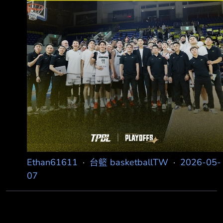
Ethan61611
·
台籃 basketballTW
·
2026-05-
07