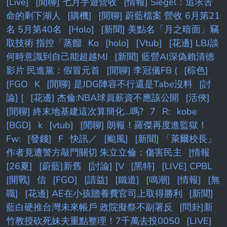
[Live]
[閒聊] 七月手遊營收
[情報] Siegel：追求苦
命的剩下湖人
[購機]
[閒聊] 蔚藍檔案 營收 6月第21
名 5月第40名
[Holo]
[新聞] 美點名「月之暗面」竊
取技術 指控「蒸餾
Ko
[holo]
[Vtub]
[花邊] LBJ談
何時意識到自己能超越MJ
[新聞] 藍營AI深偽賴清德
影片 民進黨：假冒元首
[閒聊] 李冠儀FB (
[棕色]
[FGO
K
[閒聊] 是JDG陣容不行還是Tabe沒料
[討
論] [
[花邊] 杰倫:NBA球員薪資不應該公開
[活俠]
[閒聊] 終末地基建這次算簡化...嗎?
7
R:
kobe
[BGD]
k
[vtub]
[閒聊] 朗報！羅傑再度進監獄！
Fw:
[發錢]
F
快訊／
[颱風]
[新聞] 「萊爾校長」
作者竟遭警方敲門關切 朱立立倫：傷害民主
[情報
[26夏]
[蔚藍]新舊
[討論] [V
[黑特]
[LIVE] CPBL
[開戰]
信
[FGO]
[請益]
[鐵道]
[鳴潮]
[情報]
[無
職]
[花邊] AE在小孩贍養費官司上取得勝利
[新聞]
藍白硬推台灣未來帳戶 政院擬祭不副署反
[問卦]新
竹教授砍死妹夫重點整理！7千萬去投0050
[LIVE]