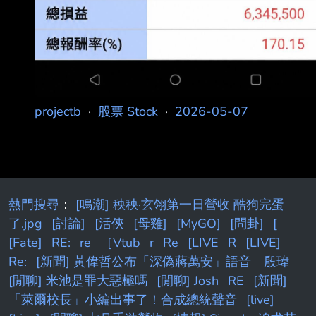
projectb
·
股票 Stock
·
2026-05-07
熱門搜尋
：
[鳴潮] 秧秧·玄翎第一日營收 酷狗完蛋
了.jpg
[討論]
[活俠
[母雞]
[MyGO]
[問卦]
[
[Fate]
RE:
re
［Vtub
r
Re
[LIVE
R
[LIVE]
Re:
[新聞] 黃偉哲公布「深偽蔣萬安」語音 殷瑋
[閒聊] 米池是罪大惡極嗎
[閒聊] Josh
RE
[新聞]
「萊爾校長」小編出事了！合成總統聲音
[live]