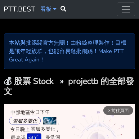
PTT.BEST
看板
本站與批踢踢官方無關！由粉絲整理製作！目標
是讓年輕族群，也能容易逛批踢踢！Make PTT
Great Again！
💰
股票 Stock
»
projectb 的全部發
文
前往頁面
arrow_forward_ios