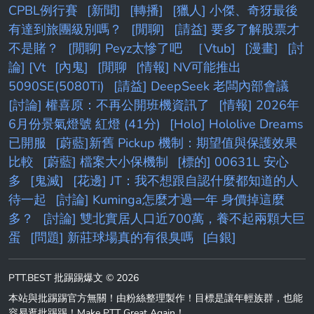
CPBL例行賽
[新聞]
[轉播]
[獵人] 小傑、奇犽最後
有達到旅團級別嗎？
[閒聊]
[請益] 要多了解股票才
不是賭？
[閒聊] Peyz太慘了吧
［Vtub]
[漫畫]
[討
論] [Vt
[內鬼]
[閒聊
[情報] NV可能推出
5090SE(5080Ti)
[請益] DeepSeek 老闆內部會議
[討論] 權喜原：不再公開班機資訊了
[情報] 2026年
6月份景氣燈號 紅燈 (41分)
[Holo] Hololive Dreams
已開服
[蔚藍]新舊 Pickup 機制：期望值與保護效果
比較
[蔚藍] 檔案大小保機制
[標的] 00631L 安心
多
[鬼滅]
[花邊] JT：我不想跟自認什麼都知道的人
待一起
[討論] Kuminga怎麼才過一年 身價掉這麼
多？
[討論] 雙北實居人口近700萬，養不起兩顆大巨
蛋
[問題] 新莊球場真的有很臭嗎
[白銀]
PTT.BEST 批踢踢爆文 © 2026
本站與批踢踢官方無關！由粉絲整理製作！目標是讓年輕族群，也能
容易逛批踢踢！Make PTT Great Again！