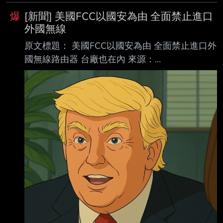
爆
[新聞] 美國FCC以國安為由 全面禁止進口
外國無線
原文標題： 美國FCC以國安為由 全面禁止進口外
國無線路由器 台廠也在內 來源：
https://myppt.cc/SK3S6s 內文： 鉅亨網編譯劉祥
航 綜合報導 2026-03-24 15:07 美國聯邦通信
委員會 (FCC) 周一 (23 日) 宣布，禁止授權進口
所有在國外生產的新款消費型無線路由器，並將
其列入「受規管清單」(Covered List)。這項決定
是根據白宮跨部門小組的認定，指出這些設備構
成了「嚴重的網路安全風險」，可能被利用來立
即且嚴重地破壞美國的關鍵基礎設施。 根據新規
定，這項禁令