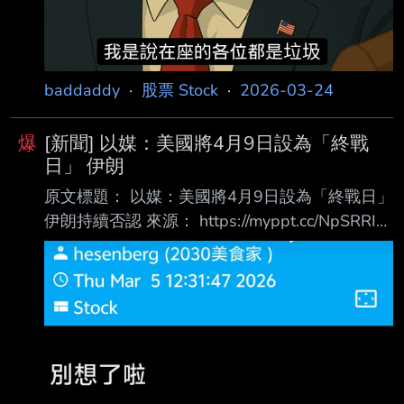
baddaddy
·
股票 Stock
·
2026-03-24
爆
[新聞] 以媒：美國將4月9日設為「終戰
日」 伊朗
原文標題： 以媒：美國將4月9日設為「終戰日」
伊朗持續否認 來源： https://myppt.cc/NpSRRI
內文： 鉅亨網編譯羅昀玫 2026-03-24 01:12
以色列《新消息報》(Ynet) 週一 (23 日) 報導，
美國總統川普近日表示，華府已將 4 月 9 日定為
結束與伊朗戰爭的目標時間。一名以色列官員透
露，距離該期限約剩 21 天，期間將持續進行軍
事行動與外交協商，試圖為衝突劃下句點。不
過，伊朗官方都全然否認與美國進行任何談判。