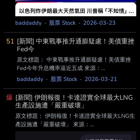
baddaddy
·
股票 Stock
·
2026-03-23
51
[新聞] 中東戰事推升通膨疑慮！美債重挫
Fed今
原文標題： 中東戰事推升通膨疑慮！美債重挫
Fed今年升息機率逼近五成 來源：
https://myppt.cc/FgGazG 內文： 鉅亨網編譯段
baddaddy
·
股票 Stock
·
2026-03-21
智恆 2026-03-20 23:32 隨著伊朗戰事延燒並
加劇市場對通膨的憂慮，美國公債周五 (20 日)
爆
[新聞] 伊朗報復！卡達證實全球最大LNG
遭遇拋售，殖利率全 面上揚，交易員同時提高
生產設施遭「嚴重破壞」
對聯準會 (Fed) 今年升息的押注。市場目前預
原文標題： 伊朗報復！卡達證實全球最大LNG生
估，Fed 在 10 月 前升息的機率已升至約
產設施遭「嚴重破壞」 來源：
50%。 這波拋售發生在規模約 31 兆美元的美債
https://myppt.cc/X7CKmM 內文： 鉅亨網編譯余
市場，各年期殖利率普遍上升 10 至 15 個基