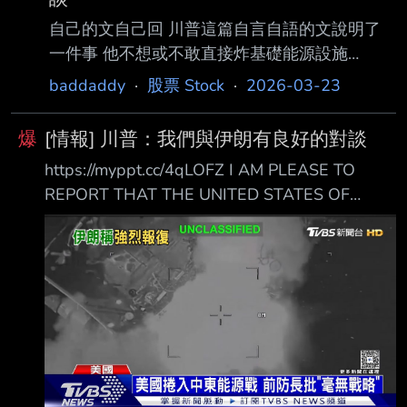
自己的文自己回 川普這篇自言自語的文說明了
一件事 他不想或不敢直接炸基礎能源設施
TACO了 至少在這5天內局勢不會升級...吧？ 這
baddaddy
·
股票 Stock
·
2026-03-23
禮拜股市開始炒作TACO行情 除非以色列又發瘋
了 ----- Sent from JPTT on my Google Pixel 7
爆
[情報] 川普：我們與伊朗有良好的對談
Pro. --
https://myppt.cc/4qLOFZ I AM PLEASE TO
REPORT THAT THE UNITED STATES OF
AMERICA, AND THE COUNTRY OF IRAN,
HAVE HAD, OVER THE LAST TWO DAYS,
VERY GOOD AND PRODUCTIVE
CONVERSATIONS REGARDING A COMPLETE
AND TOTAL RESOLUTION OF OUR
HOSTILITIES IN THE MIDDLE E