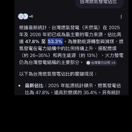
曉惠 2026-03-19 06:44 在伊朗威脅攻擊波斯灣
點。 其中對貨幣政
地區的能源設施之後，卡達周三 (18 日) 表示，
位於拉斯拉凡工業 城 (Ras Laffan) 的全球最大液
化天然氣 (LNG) 出口設施，遭到伊朗飛彈的「廣
泛破壞」 ，布蘭特原油應聲漲破每桶 110 美
元。 卡達外交部譴責這次襲擊是「危險的挑釁行
為，公然侵犯國家主權，並對國家安全與區域穩
定構成直接威