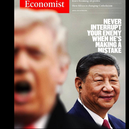
事會預計於3日針對由巴林提出的一項決議案進
行表決，旨在保護荷莫茲海峽 （Strait of
Hormuz）及其周邊地區的商業航運安全。然而，
擁有否決權的中國已明確表態 ，反對任何形式的
「授權動武」，讓這項攸關全球能源命脈的決議
案陷入僵局。 伊朗封鎖海峽 國際油價應聲飆漲
自美國與以色列於2月底對伊朗發動攻擊以來，