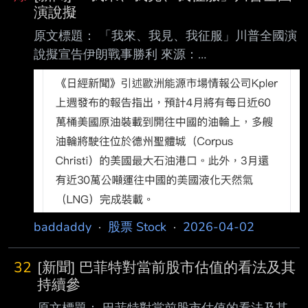
演說擬
原文標題： 「我來、我見、我征服」川普全國演
說擬宣告伊朗戰事勝利 來源：
https://myppt.cc/pqNPmL 內文： 鉅亨網編譯羅
昀玫 2026-04-02 07:20 《Politico》週三 (9 日)
報導，在油價飆升與民調走弱的壓力下，美國總
統川普正試圖透 過黃金時段演說，對外釋出「戰
爭即將落幕」的訊號，同時另有約 2,500 名美國
海軍陸戰 隊正持續部署至中東地區。 川普將於
週三晚間 9 點 (台灣時間週四上午 9 點) 發表全
國演說，聚焦伊朗戰爭的最新進 展。
《Politico》
baddaddy
·
股票 Stock
·
2026-04-02
32
[新聞] 巴菲特對當前股市估值的看法及其
持續參
原文標題： 巴菲特對當前股市估值的看法及其