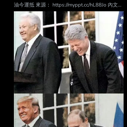
油今運抵 來源： https://myppt.cc/hL88Jo 內文：
韓聯社 2026.03.31 在中東局勢持續發酵導致石
腦油供應趨緊的情況下，南韓企業攜手政府成功
自俄羅斯進口石 腦油。 據產業通商部和業界30
日消息，LG化學公司採購的2.7萬噸俄羅斯產石
腦油當天將運抵南韓 。這批進口石腦油將轉運至
位於忠清南道的大山石油化學園區。雖然這批進
口量遠不足國內 月均石腦油使用量（約400萬
噸），僅可供使用3至4天，但官民在中東局勢發
酵後攜手成功 發掘替代供應來