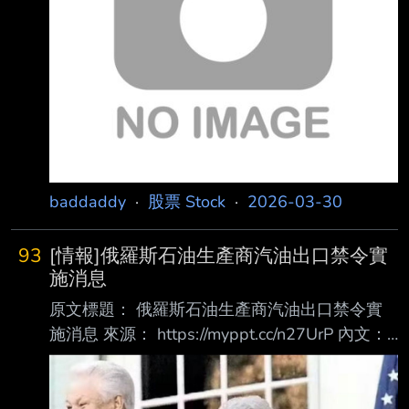
晶片需求不僅集中在 AI 加速器領域，更正向中
央處理器 (CPU)、網路晶片及 共封裝光學元件等
更廣泛生態系統擴散。隨著供應鏈環境趨緊，台
積電的定價權與利潤率 韌性得以鞏固。 花旗分
析師預估，受惠
baddaddy
·
股票 Stock
·
2026-03-30
93
[情報]俄羅斯石油生產商汽油出口禁令實
施消息
原文標題： 俄羅斯石油生產商汽油出口禁令實
施消息 來源： https://myppt.cc/n27UrP 內文：
2026.03.28 據塔斯社：俄羅斯已決定自4月1日
起對本國石油生產商實施汽油出口禁令，爲期6
個月。 心得： 還得是你俄羅斯 趁你病要你命 川