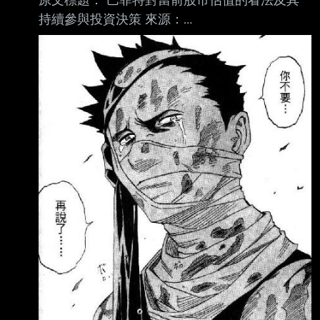
持續參與投資決策 來源：
https://myppt.cc/EF1A6L 內文： 【巴菲特：股
市估值不具備吸引力 仍深度參與投資決策】3月
31日訊，“股神”沃倫·巴菲 特在接受CNBC採訪時
表示，股市估值仍不具備吸引力，在今年股市下
跌之後，伯克希爾哈撒 韋並未在市場中找到太
多可買入的標的。巴菲特淡化了近期市場波動，
稱當前環境遠未達到 過去那些創造重大買入機
會的時期：“自我接手以來，市場至少有三次下
跌超過50%。現在 的情況根本不值得興奮。”。
即便已卸任伯克希爾哈撒