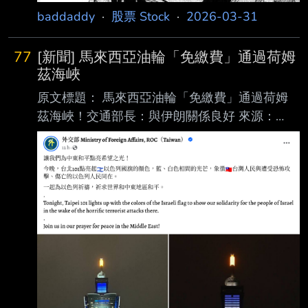
baddaddy
·
股票 Stock
·
2026-03-31
77
[新聞] 馬來西亞油輪「免繳費」通過荷姆
茲海峽
原文標題： 馬來西亞油輪「免繳費」通過荷姆
茲海峽！交通部長：與伊朗關係良好 來源：
https://myppt.cc/bLxZ35 內文： 鉅亨網編譯莊
閔棻 2026-03-31 17:40 在中東局勢持續緊張
之際，馬來西亞交通部長陸兆福表示，獲准通過
荷姆茲海峽的馬來西亞 油輪，將不會被伊朗徵
收通行費。 根據《彭博》報導，陸兆福週二在
一場活動中指出：「伊朗大使已表示，不會對馬
來西亞船 隻徵收任何通行費，我們是友好的一
方，與伊朗政府維持良好的外交關係。 上週六
（28 日），馬來西亞外交部長表示，伊朗已批
准