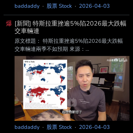
baddaddy
·
股票 Stock
·
2026-04-03
爆
[新聞] 特斯拉重挫逾5%陷2026最大跌幅
交車輛連
原文標題： 特斯拉重挫逾5%陷2026最大跌幅
交車輛連兩季不如預期 來源：
https://myppt.cc/6gjXTs 內文： 鉅亨網編譯陳又
嘉 2026-04-03 07:00 《CNBC》報導，特斯拉
(TSLA-US) 股價周四 (2 日) 下跌逾 5%，創今年
以來最大跌幅。此 前公司公布的第一季交車與生
產報告顯示，較前一季下滑，僅較去年同期小幅
成長。特斯拉 已連續兩年出現年度交車下滑。
根據 StreetAccount，分析師原預期交車量為
370,000 輛，而特斯拉 3 月 26 日公布
baddaddy
·
股票 Stock
·
2026-04-03