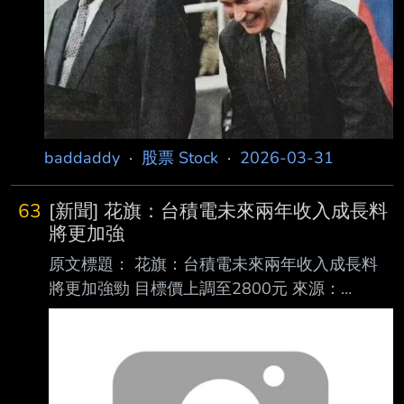
baddaddy
·
股票 Stock
·
2026-03-31
63
[新聞] 花旗：台積電未來兩年收入成長料
將更加強
原文標題： 花旗：台積電未來兩年收入成長料
將更加強勁 目標價上調至2800元 來源：
https://myppt.cc/289pFz 內文： 鉅亨網編譯陳
韋廷 2026-03-30 12:30 花旗出具最新研究報
告指出，台積電 (2330-TW)(TSM-US) 未來兩
年營收成長動能可望進 一步增強。 報告強調，