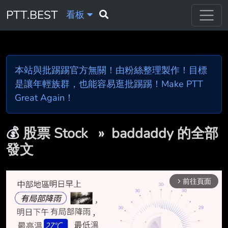
PTT.BEST
看板
本站與批踢踢官方無關！由粉絲整理製作！目標
是讓年輕族群，也能容易逛批踢踢！Make PTT
Great Again！
💰
股票 Stock
»
baddaddy 的全部
發文
前往頁面
arrow_forward_ios