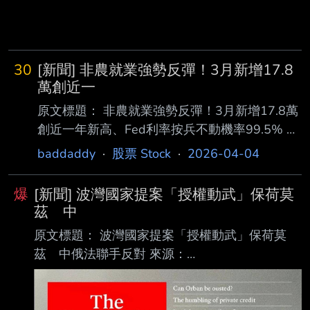
30
[新聞] 非農就業強勢反彈！3月新增17.8
萬創近一
原文標題： 非農就業強勢反彈！3月新增17.8萬
創近一年新高、Fed利率按兵不動機率99.5% 來
源： https://myppt.cc/cczdkZ 內文： 鉅亨網編譯
baddaddy
·
股票 Stock
·
2026-04-04
莊閔棻 綜合外電 2026-04-03 20:57 美國 3 月
就業數據表現顯著反彈，市場原本普遍預期會從
爆
[新聞] 波灣國家提案「授權動武」保荷莫
2 月的負成長（該數據也如往常 一樣被下修，從
茲 中
- 9.2 萬人下修至 - 13.1 萬人）中出現明顯回
原文標題： 波灣國家提案「授權動武」保荷莫
升，但美國勞工統計局（B LS）實際公布的數據
茲 中俄法聯手反對 來源：
卻大幅超出預期。 然而，專家指出，伊朗戰爭
https://myppt.cc/rxeGtJ 內文 2026年04月3日
衝擊尚未在數據中充分體現，就業市場深層結
09:42 記者張方瑀／綜合外電報導 聯合國安全理