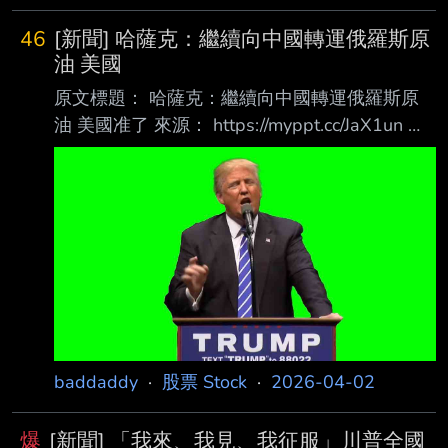
46
[新聞] 哈薩克：繼續向中國轉運俄羅斯原
油 美國
原文標題： 哈薩克：繼續向中國轉運俄羅斯原
油 美國准了 來源： https://myppt.cc/JaX1un 內
文： 鉅亨網編譯鍾詠翔 綜合外電 2026-04-02
09:54 哈薩克能源部表示，美國政府將允許哈薩
克繼續通過管線向中國轉運俄羅斯原油，許可有
效 期延續至明年 3 月。 據《彭博》報導，哈薩
克能源部新聞發言人埃賽麗 · 賽熱克巴耶娃周三
（1 日）在電子郵 件中證實，經與美國財政部磋
商，豁免許可已延長至 2027 年 3 月 19 日。 此
前有關報導稱，川普政府放寬對俄石油制裁後，
由美國財政
baddaddy
·
股票 Stock
·
2026-04-02
爆
[新聞] 「我來、我見、我征服」川普全國