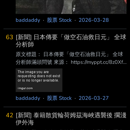
baddaddy
·
股票 Stock
·
2026-03-28
63
[新聞] 日本傳要「做空石油救日元」 全球
分析師
原文標題： 日本傳要「做空石油救日元」 全球
分析師滿頭問號 來源： https://myppt.cc/8z0Xfb
內文： 鉅亨網新聞中心 2026-03-27 15:20 隨
著日元匯率再度逼近 160 心理關卡，市場傳出
日本可能採取一項極為罕見的政策工具— —透
過做空原油期貨市場來間接干預匯率。不過全球
baddaddy
·
股票 Stock
·
2026-03-27
分析師普遍困惑與質疑，認為其效果有 限，甚
至可能帶來更高風險。 在傳統口頭干預與直接
42
[新聞] 泰籍散貨輪荷姆茲海峽遇襲後 擱淺
拋售美元效果不彰的情況下，東京方面正試圖從
伊外海
能源成本這個源頭著 手，間接緩解日元的貶值