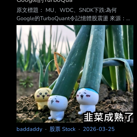
原文標題： MU、WDC、SNDK下跌:為何
Google的TurboQuant令記憶體股震盪 來源：
https://myppt.cc/FlidrY 內文： 2026.03.25
Investing.com - 儘管科技板塊整體表現強勁,記
憶體股週三仍然下跌。在Google推出Tur
boQuant這項可能降低AI系統記憶體需求的新壓
縮演算法後,相關股價應聲下挫。 SanDisk
Corporation(NASDAQ:SNDK)下跌5.7%,美光科
技(NASDAQ:MU)下跌3%,西部數據(NA SDAQ
baddaddy
·
股票 Stock
·
2026-03-25