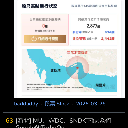
其盟友的船隻通過。」 阿拉格齊說，伊朗的友好
國家，
baddaddy
·
股票 Stock
·
2026-03-26
63
[新聞] MU、WDC、SNDK下跌:為何
Google的TurboQua