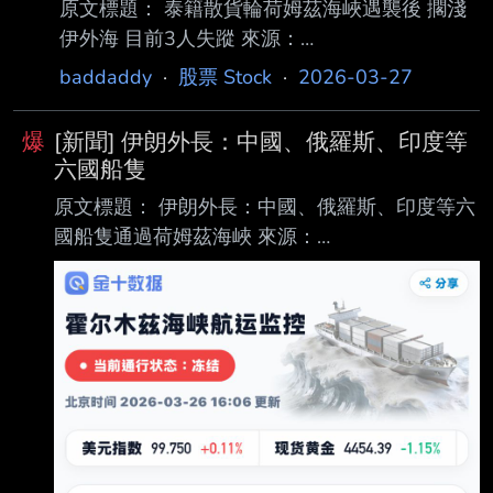
原文標題： 泰籍散貨輪荷姆茲海峽遇襲後 擱淺
壓力 這項構想的核心邏輯源於近期油價
伊外海 目前3人失蹤 來源：
https://myppt.cc/xChFmL 內文： 鉅亨網編譯羅
baddaddy
·
股票 Stock
·
2026-03-27
昀玫 2026-03-27 09:40 伊朗半官方通訊社塔
斯尼姆 (Tasnim) 週五 (27 日) 報導，此前一艘泰
爆
[新聞] 伊朗外長：中國、俄羅斯、印度等
國籍貨船在荷姆茲海峽遭兩枚彈體擊中，目前已
六國船隻
在葛希姆島 (Qeshm Island) 外海擱淺。 報導指
原文標題： 伊朗外長：中國、俄羅斯、印度等六
出，泰國籍散貨輪「瑪尤里 · 納里號」(Mayuree
國船隻通過荷姆茲海峽 來源：
Naree) 試圖穿越荷姆茲海峽時，遭兩枚彈體擊
https://myppt.cc/DjuQCH 內文： 鉅亨網編譯鍾
中，船尾發生爆炸並引發機艙起火，導致船體受
詠翔 2026-03-26 13:20 伊朗外長阿拉格齊周三
（25 日）接受伊朗國家媒體採訪時表示，「美國
迫使伊朗展示對荷姆茲海峽的掌控權，美國以為
伊朗在虛張聲勢，以為伊朗不敢幹，但伊朗做到
了。美國動用了全部能力來阻止，失敗了。」 阿
拉格齊重申，「荷姆茲海峽沒完全關閉，只是對
敵人關閉。該地區是戰區，沒有理由允許敵人及