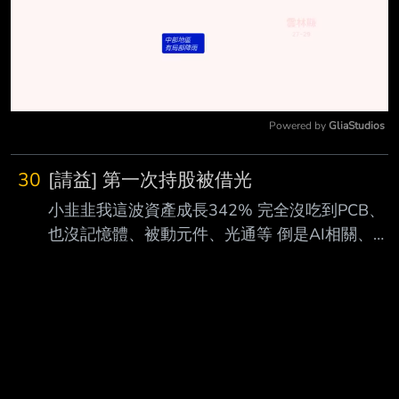
Powered by 
GliaStudios
Mute
30
[請益] 第一次持股被借光
小韭韭我這波資產成長342% 完全沒吃到PCB、
也沒記憶體、被動元件、光通等 倒是AI相關、生
技一點點 標的常常歐硬來歐硬去 總是槓到滿，身
上只留吃飯錢 最近歐硬不久的標的 三天兩頭就有
人要來借券 市值千萬多就這樣被借到剩零股……
https://i.mopix.cc/EuMkP2.jpg 請問我是要準備被
扒褲子了嗎？ 山頂洗碗不要啊啊啊 --