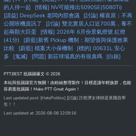
的人待一起
[情報] NV可能推出5090SE(5080Ti)
[請益] DeepSeek 老闆內部會議
[討論] 權喜原：不再
公開班機資訊了
[討論] 雙北實居人口近700萬，養不
起兩顆大巨蛋
[情報] 2026年 6月份景氣燈號 紅燈
(41分)
[蔚藍]新舊 Pickup 機制：期望值與保護效果
比較
[蔚藍] 檔案大小保機制
[標的] 00631L 安心
多
[鬼滅]
[問題] 新莊球場真的有很臭嗎
[白銀]
PTT.BEST 批踢踢爆文 © 2026
本站與批踢踢官方無關！由粉絲整理製作！目標是讓年輕族群，也能
容易逛批踢踢！Make PTT Great Again！
Last updated post:
[HatePolitics] [討論] 詐慈濟女律師是黃國昌學
生！！
Last updated at: 2026-08-08 22:09:16