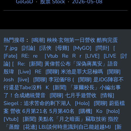
GoGoD
·
股票 Stock
·
2026-05-08
熱門搜尋
：
[鳴潮] 秧秧·玄翎第一日營收 酷狗完蛋
了.jpg
[討論]
[活俠
[母雞]
[MyGO]
[問卦]
[
[Fate]
RE:
re
［Vtub
Re
R
r
[LIVE]
[LIVE
[討
論] [
Re:
[新聞] 黃偉哲公布「深偽蔣萬安」語音
殷瑋
[Live]
RE
[閒聊] 米池是罪大惡極嗎
[閒聊]
Josh
[live]
[閒聊] 李冠儀FB (
[閒聊] 是JDG陣容不
行還是Tabe沒料
K
[新聞] 「萊爾校長」小編出事
了！合成總統聲音
[閒聊] 七月手遊營收
[情報]
Siegel：追求苦命的剩下湖人
[Holo]
[閒聊] 蔚藍檔
案 營收 6月第21名 5月第40名
[購機]
Ko
[holo]
[Vtub]
[新聞] 美點名「月之暗面」竊取技術 指控
「蒸餾
[花邊] LBJ談何時意識到自己能超越MJ
[新