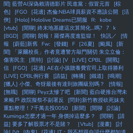
聞] 藍營AI深偽賴清德影片 民進黨：假冒元首
[棕
色]
[FGO
[花邊] 杰倫:NBA球員薪資不應該公開
[活
俠]
[Holo] Hololive Dreams已開服
R:
kobe
[vtub]
[閒聊] 終末地基建這次算簡化...嗎?
7
k
[BGD]
[閒聊] 朗報！羅傑再度進監獄！
快訊／
[情
報
[蔚藍]新舊
Fw:
[發錢]
F
[26夏]
[颱風]
[新
聞] 「萊爾校長」作者竟遭警方敲門關切 朱立立倫：
傷害民主
[黑特]
[討論] [V
[LIVE] CPBL
[開戰]
信
[FGO]
[花邊] AE在小孩贍養費官司上取得勝利
[LIVE] CPBL例行賽
[請益]
[轉播]
[鐵道]
[鳴潮]
[獵人] 小傑、奇犽最後有達到旅團級別嗎？
[情報]
[無職]
[閒聊] Peyz太慘了吧
[新聞] 藍白硬推台灣未
來帳戶 政院擬祭不副署反
[問卦]新竹教授砍死妹夫
重點整理！7千萬去投0050
[新聞]
[閒聊
[討論]
Kuminga怎麼才過一年 身價掉這麼多？
[閒聊]
[請
益] 要多了解股票才不是賭？
［Vtub]
[漫畫]
[討
論] [Vt
[內鬼]
[花邊] JT：我不想跟自認什麼都知道