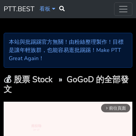
PTT.BEST
看板
本站與批踢踢官方無關！由粉絲整理製作！目標
是讓年輕族群，也能容易逛批踢踢！Make PTT
Great Again！
💰
股票 Stock
»
GoGoD 的全部發
文
前往頁面
arrow_forward_ios