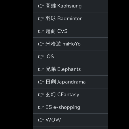
👉 高雄 Kaohsiung
👉 羽球 Badminton
👉 超商 CVS
👉 米哈遊 miHoYo
👉 iOS
👉 兄弟 Elephants
👉 日劇 Japandrama
👉 玄幻 CFantasy
👉 ES e-shopping
👉 WOW