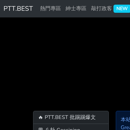
PTT.BEST
熱門專區
紳士專區
敲打政客
NEW
🔥 PTT.BEST 批踢踢爆文
本
Gre
💬 八卦 Gossiping