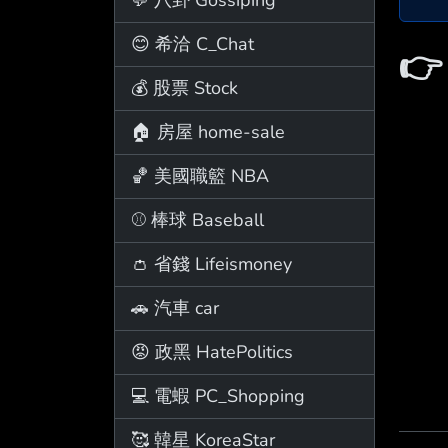
😊 希洽 C_Chat

💰 股票 Stock
🏠 房屋 home-sale
🏀 美國職籃 NBA
⚾ 棒球 Baseball
👛 省錢 Lifeismoney
🚗 汽車 car
😡 政黑 HatePolitics
💻 電蝦 PC_Shopping
🥰 韓星 KoreaStar