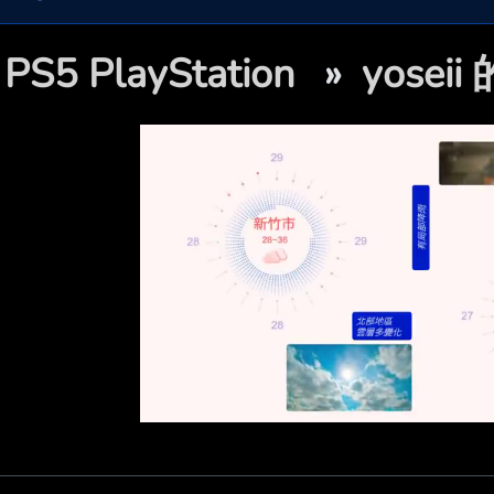

PS5 PlayStation
»
yosei