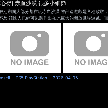
[心得] 赤血沙漠 很多小細節
假期期間大部分都在玩赤血沙漠 雖然這遊戲是各種致敬
不及 韓國人已經可以製作出如此巨大的開放世界遊戲、而
一般人不會注意到的小細節，很猛 我看到一個評論覺得滿
年沒有感受過的東西：純粹的驚喜感 它定義了上古捲軸：
無目的的閒逛、追逐未知的山脈，每一個轉彎都能獎勵好
們形容 赤血沙漠重燃了他們在小時候發現了晨風、天際
yoseii
·
PS5 PlayStation
·
2026-04-05