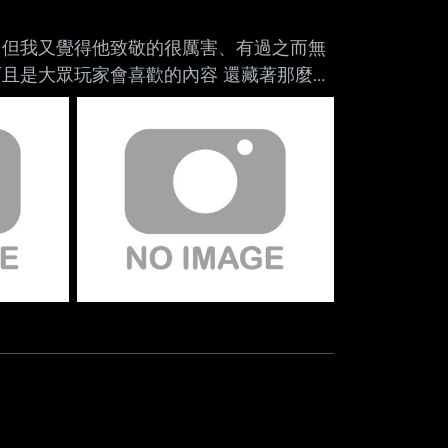
Mute
，但我又覺得他致敬的很厲害、有過之而無
且是大眾玩家會喜歡的內容 還藏著那麼多
中肯的 「赤血沙漠正在挖掘許多玩家數十
晨風、天際等經典作品 它的世界邀請你漫
奇心 對某些人而言那種感覺很深刻，玩家
這種遊戲的熱情