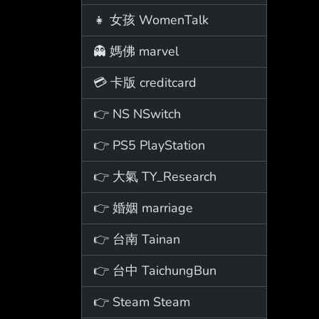
👧 女孩 WomenTalk
👻 媽佛 marvel
💳 卡版 creditcard
👉 NS NSwitch
👉 PS5 PlayStation
👉 大氣 TY_Research
👉 婚姻 marriage
👉 台南 Tainan
👉 台中 TaichungBun
👉 Steam Steam