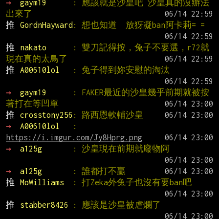
→ 
gaym19      
: 應該就是沙皇吧 沙皇真的沒辦法
出來了
推 
GordnHayward
: 想也知道  放犽凝ban阿卡莉= =
推 
nakato      
: 雙刀記得按，兔子不要選，r72就
現在真的太鳥了
推 
A00610lol   
: 兔子得到妳安慰的淘汰
→ 
gaym19      
: FAKER最近的沙皇幾乎前期就被按
著打在等凹單
推 
crosstony256
: 路西恩軟輔沙皇
→ 
A00610lol   
: 
https://i.imgur.com/Jy8Hprg.png
→ 
a125g       
: 沙皇現在前期就廢物阿
→ 
a125g       
: 誰都打不贏
推 
MoWilliams  
: 打Zeka外兔子也沒有要ban吧
推 
stabber8426 
: 應該是沙皇被虐爛了