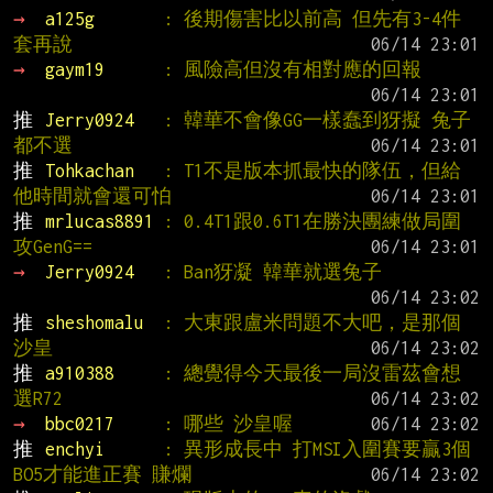
→ 
a125g       
: 後期傷害比以前高 但先有3-4件
套再說
→ 
gaym19      
: 風險高但沒有相對應的回報
推 
Jerry0924   
: 韓華不會像GG一樣蠢到犽擬 兔子
都不選
推 
Tohkachan   
: T1不是版本抓最快的隊伍，但給
他時間就會還可怕
推 
mrlucas8891 
: 0.4T1跟0.6T1在勝決團練做局圍
攻GenG==
→ 
Jerry0924   
: Ban犽凝 韓華就選兔子
推 
sheshomalu  
: 大東跟盧米問題不大吧，是那個
沙皇
推 
a910388     
: 總覺得今天最後一局沒雷茲會想
選R72
→ 
bbc0217     
: 哪些 沙皇喔
推 
enchyi      
: 異形成長中 打MSI入圍賽要贏3個
BO5才能進正賽 賺爛