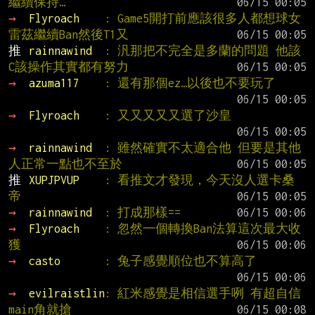
繼續保持…
→ 
Flyroach    
: Game5開打前應該很多人都想球女
雷茲繼續Ban然後T1又
推 
rainnawind  
: 汎那把不完全是多蘭的問題 他該
C該操作其實都有努力
→ 
azuma117    
: 還有那個ez…以後也不要玩了
→ 
Flyroach    
: 又又又又又選了沙皇
→ 
rainnawind  
: 雖然確實不太適合他 但要是其他
人正常一點也不至於
推 
XUPJPVUP    
: 看推文才發現，今天沒人選卡桑
帝
→ 
rainnawind  
: 打成那樣==
→ 
Flyroach    
: 忽然一個轉換Ban法算這次最大收
獲
→ 
casto       
: 兔子感覺順位也不算高了
→ 
evilraistlin
: 紅米感覺是相信選手咧 有超自信
main角就搶