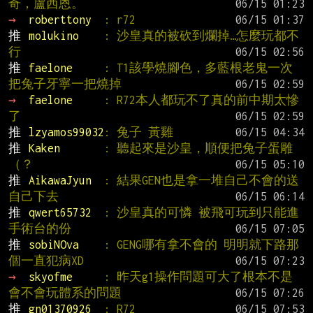
奇，盧西恩。
→ 
roberttony  
: r72
推 
molukino    
: 沙皇真的被砍到爛掉…怎麼玩都不
行
推 
faelone     
: T1該學燒腳色，多藍根老鬼一次
把兔子牙寧一把燒掉
→ 
faelone     
: R72本人都玩不了真的前中期太慘
了
推 
lzyamos99032
: 兔子 黃雞
推 
Kaken       
: 聽起來是沙皇，順便把兔子蛋雕
（？
推 
AikawaJyun  
: 結果GEN也是拿一堆自己不會的送
自己下去
推 
qwert65732  
: 沙皇真的可憐 被飛可玩到只能進
手術台的份
推 
sobiNOva    
: GENG哪有拿不會的 明明就下路那
個一直犯病XD
→ 
skyofme     
: 昨天g1操作問題可大了根本不是
會不會玩體系的問題
推 
gn01370926  
: R72