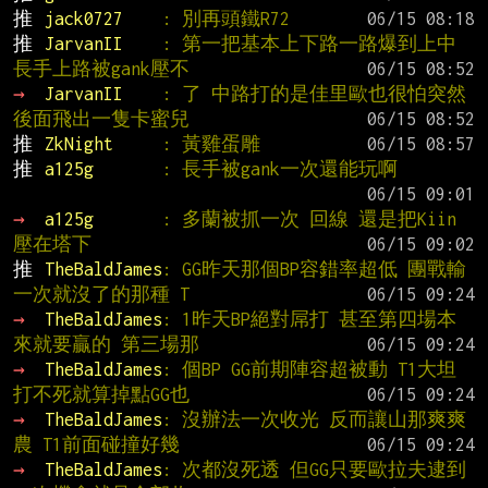
推 
jack0727    
: 別再頭鐵R72
推 
JarvanII    
: 第一把基本上下路一路爆到上中 
長手上路被gank壓不
→ 
JarvanII    
: 了 中路打的是佳里歐也很怕突然
後面飛出一隻卡蜜兒
推 
ZkNight     
: 黃雞蛋雕
推 
a125g       
: 長手被gank一次還能玩啊
→ 
a125g       
: 多蘭被抓一次 回線 還是把Kiin
壓在塔下
推 
TheBaldJames
: GG昨天那個BP容錯率超低 團戰輸
一次就沒了的那種 T
→ 
TheBaldJames
: 1昨天BP絕對屌打 甚至第四場本
來就要贏的 第三場那
→ 
TheBaldJames
: 個BP GG前期陣容超被動 T1大坦
打不死就算掉點GG也
→ 
TheBaldJames
: 沒辦法一次收光 反而讓山那爽爽
農 T1前面碰撞好幾
→ 
TheBaldJames
: 次都沒死透 但GG只要歐拉夫逮到