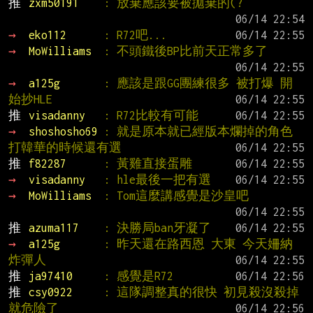
推 
zxm50191    
: 放棄應該要被拋棄的(?
→ 
eko112      
: R72吧...
→ 
MoWilliams  
: 不頭鐵後BP比前天正常多了
→ 
a125g       
: 應該是跟GG團練很多 被打爆 開
始抄HLE
推 
visadanny   
: R72比較有可能
→ 
shoshosho69 
: 就是原本就已經版本爛掉的角色 
打韓華的時候還有選
推 
f82287      
: 黃雞直接蛋雕
→ 
visadanny   
: hle最後一把有選
→ 
MoWilliams  
: Tom這麼講感覺是沙皇吧
推 
azuma117    
: 決勝局ban牙凝了
→ 
a125g       
: 昨天還在路西恩 大東 今天姍納
炸彈人
推 
ja97410     
: 感覺是R72
推 
csy0922     
: 這隊調整真的很快 初見殺沒殺掉
就危險了