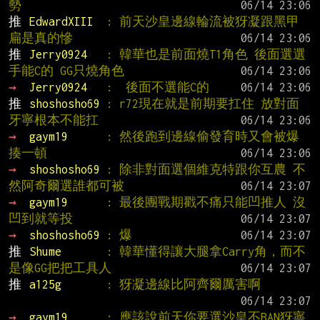
勢
推 
EdwardXIII  
: 前天沙皇邊線輪流被犽凝跟黑甲
扁是真的慘
推 
Jerry0924   
: 韓華也是前面燒T1角色 後面選選
手能C的 GG只燒角色
→ 
Jerry0924   
:  後面不選能C的
推 
shoshosho69 
: r72現在就是前期要扛住 放對面
牙寧根本不能扛
→ 
gaym19      
: 然後跑到邊線偷發育時又會被爆
揍一頓
→ 
shoshosho69 
: 除非對面選個維克特跟你互農 不
然阿奇爾選誰都可被
→ 
gaym19      
: 最後團戰期戳不痛只能凹推人 沒
凹到就等投
→ 
shoshosho69 
: 爆
推 
Shume       
: 韓華懂得讓大腿拿Carry角，而不
是像GG把把工具人
推 
a125g       
: 犽凝邊線比阿齊爾厲害啊
→ 
gaym19      
: 應該說前天你要選沙皇不BAN犽寧