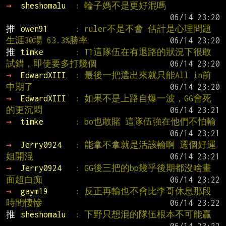
→ 
sheshomalu  
: 輪子媽不是更好混嗎
推 
owen91      
: ruler不是不會 估計是心理問題 
生涯30場 63.3%勝率
推 
timke       
: T1這隊伍在有退路的狀況下很敢
試錯，即使要多打幾個
→ 
EdwardXIII  
: 最後一把選出來就只能All in前
中期了
→ 
EdwardXIII  
: 如果不是上路自爆一波，GG會死
的更沉悶
→ 
timke       
: bo也敢賭 這隊伍強在他們不怕輸
→ 
Jerry0924   
: 能拿不拿就是活該輸啊 選個好運
姐開混
→ 
Jerry0924   
: GG後三把的bp幾乎後期都沒啥畫
面超白痴
→ 
gaym19      
: 反正再輸也不會比李哥休息那段
時間悽慘
推 
sheshomalu  
: 下野只想混的隊伍根本不可能贏