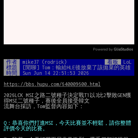
Powered by 
GliaStudios
Mute
作者
mike37 (rodrick)
看板
LoL
標題
[閒聊] Tom：輸給HLE後放棄了該拋棄的英雄
時間
Sun Jun 14 22:51:53 2026
https://bbs.hupu.com/640009600.html
2026LCK MSI之路二號種子決定戰T1以3比2擊敗GEN獲
得MSI二號種子，賽後全員接受韓文

流舞台採訪，Tom監督內容如下：

Q：恭喜你們打進MSI，今天比賽並不輕鬆，請你整體
評價今天的比賽。