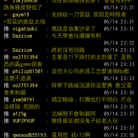
→ 
lskjd9058   
: 現在前期碰撞變多了 要發育的中
路角梯度變低了
→ 
gaym19      
: 先猜砍一刀雷茲 原因是時限者
+雷茲的效益太強
推 
nigatsuki   
: 應該是放棄沙皇了
推 
Dazzium     
: 今天學會玩珊娜有料
→ 
Dazzium     
: 終於沒有頭鐵
推 
oo2751394   
: 主要是T1下路打的太舒服了 是熟
悉的贏game節奏
推 
philip81501 
: 這些大公司的員工怎麼連個Bp都
這麼不盡責
推 
oo2751394   
: 韓華下路線沒讓你這麼爽 教父還
會來制裁
推 
zxm50191    
: 穩定輸線，打團也打不明白 尺在
這樣搞 危險的
推 
a125g       
: 北極熊不會制裁阿
推 
XUPJPVUP    
: 難怪最近都沒兔子給老人玩
推 
qweasd855193
: 還用想 就r72啊