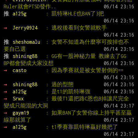
Ruler就會PTSD發作..
推 
a125g       
: 凱特琳HLE也BAN了3把
→ 
Jerry0924   
: 逃稅後看到女警就軟手
推 
sheshomalu  
: 女警不知道為什麼寧可按掉也不
要自己選
推 
shining88   
: GG有一股神秘力量 教練去了GG 
BP都會變成大家沒想
→ 
casto       
: 因為季賽就是被女警射倒的==
→ 
shining88   
: 過的型態
→ 
a125g       
: 是t1的凱特琳強
→ 
Srwx        
: 最後T1還把路C恩也B掉讓尺完全
變成只能混的大洞
→ 
gaym19      
: 如果BAN了女警你線上持平甚至贏
線那就算了
→ 
a125g       
: t1季賽靠凱特琳贏好幾把了