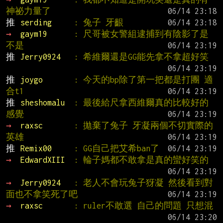
神祕力量了
推 
serding     
: 兔子 牙齦
→ 
gaym19      
: 尺哥被女警組逮捕到有陰影了是
不是
推 
Jerry0924   
: 希維爾還是GG能先拿不拿超好笑
推 
joygo       
: 今天的bp除了第一把都是打團 適
合t1
推 
sheshomalu  
: 最後給尺拿西維爾真的比較好的
感覺
→ 
raxsc       
: 拋棄了兔子 牙凝兩個不切實際的
英雄
推 
Remix00     
: GG自己把艾希ban了
→ 
EdwardXIII  
: 輪子媽都不敢拿是真的蠻好笑的
→ 
Jerry0924   
: 老人不會玩兔子犽凝 然後看到對
面也不拿笑死了吧
→ 
raxsc       
: ruler不敢選 自己的問題 只想混