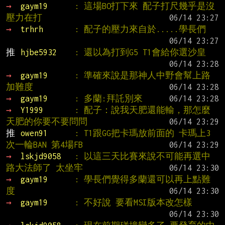
→ 
gaym19      
: 這場BO打下來 配子打尺幾乎是沒
壓力在打
→ 
trhrh       
: 配子的壓力來自於.....學長們
推 
hjbe5932    
: 還以為打到G5 T1會給你選沙皇
→ 
gaym19      
: 準確來說是那神人中野會幫上路
加難度
→ 
gaym19      
: 多蘭:拜託別來
→ 
Y1999       
: 配子：說我天肥還能輸，那怎麼
天肥的你要不要問問
推 
owen91      
: T1跟GG把卡瑪放前面的 卡瑪上3
次一輪BAN 第4場FB
→ 
lskjd9058   
: 以這三天比賽來說不可能再選中
路大法師了 太坐牢
→ 
gaym19      
: 學長們覺得多蘭還可以再上點難
度
→ 
gaym19      
: 不好說 要看MSI版本改怎樣