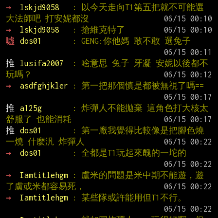
→ 
lskjd9058   
: 以今天走向T1第五把就不可能選
大法師吧 打安妮都沒
→ 
lskjd9058   
: 搶維克特了
噓 
dos01       
: GENG:你他媽 敢不敢 選兔子
推 
lusifa2007  
: 啥意思 兔子 牙凝 安妮以後都不
玩嗎？
→ 
asdfghjkler 
: 第一把那個慎是都被無視了嗎==
推 
a125g       
: 炸彈人不能拋棄 這角色打大核太
舒服了 也能消耗
推 
dos01       
: 第一廠我覺得比較像是把腳色燒
一燒 什麼汎 炸彈人
→ 
dos01       
: 全都是T1玩起來醜的一坨的
→ 
Iamtitlehgm 
: 盧米的問題是米中期不能遊，遊
了盧或米都容易死，
→ 
Iamtitlehgm 
: 某些隊或許能用但T1不行。