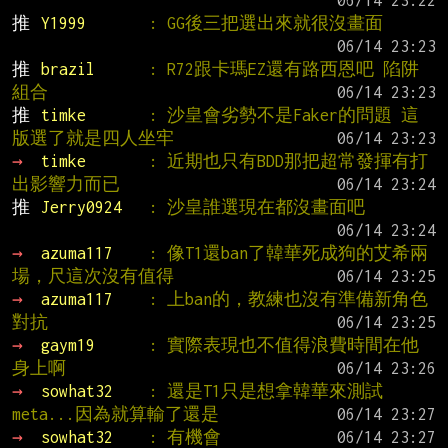
推 
Y1999       
: GG後三把選出來就很沒畫面
推 
brazil      
: R72跟卡瑪EZ還有路西恩吧 陷阱
組合
推 
timke       
: 沙皇會劣勢不是Faker的問題 這
版選了就是四人坐牢
→ 
timke       
: 近期也只有BDD那把超常發揮有打
出影響力而已
推 
Jerry0924   
: 沙皇誰選現在都沒畫面吧
→ 
azuma117    
: 像T1還ban了韓華死成狗的艾希兩
場，尺這次沒有值得
→ 
azuma117    
: 上ban的，教練也沒有準備新角色
對抗
→ 
gaym19      
: 實際表現也不值得浪費時間在他
身上啊
→ 
sowhat32    
: 還是T1只是想拿韓華來測試
meta...因為就算輸了還是
→ 
sowhat32    
: 有機會