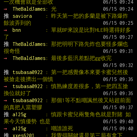
一次機會就是全部收
→ 
TheBaldJames
: 光
推 
saviora     
: 昨天第一把的多蘭是被下路爆炸
餘波弄到的
→ 
bnn         
: 單就BP來說是比對HLE時選得好多
了
推 
TheBaldJames
: 那把明明下路先炸也要怪多爛也
很奇怪
→ 
TheBaldJames
: 最後多藍汎差點把gg收完
推 
tsubasa0922 
: 第一把感覺像本來要卡蜜兒然後
被搶走後擠出一個慎
→ 
tsubasa0922 
: 慎熟練度差很多，第一把四五搶
換位就好了
→ 
tsubasa0922 
: 那個1等不點嘲諷然後又站超前面
的真把人當塑膠
推 
a125g       
: 慎跟卡蜜兒兩隻角色就是對賭 如
果今天慎優勢 也是
→ 
a125g       
: 嘲誰誰死
推 
xxes6201    
: 我覺得關鍵還是第三局有拿下