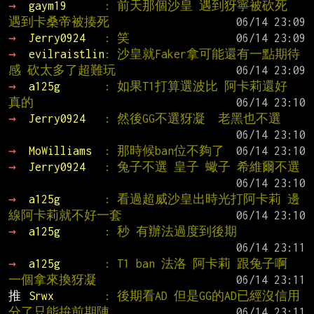
→ 
gaym19      
: 前天那個沙皇 遇到犽寧被砍死 
遇到卡桑帝被揍死
→ 
Jerry0924   
: 笑
→ 
evilraistlin
: 沙皇就Faker拿可能還有一點期待
感 砍太多了超難玩
→ 
a125g       
: 如果T1打算選波比 阿卡莉還好 
真的
→ 
Jerry0924   
: 然後GG不選犽凝  老黑也不選
→ 
MoWilliams  
: 那時候ban位不夠了
→ 
Jerry0924   
: 兔子不選 皇子 蠍子 希維爾不選
→ 
a125g       
: 看過超威沙皇出時光打阿卡莉 邊
線阿卡莉就不好一套
→ 
a125g       
: 秒 有辦法過度到後期
→ 
a125g       
: T1 ban 法洛 阿卡莉 跟兔子啊 
一個拿來換犽凝
推 
Srwx        
: 後期看AD 但是GG的AD已經沒信用
分了只能拚前期陣