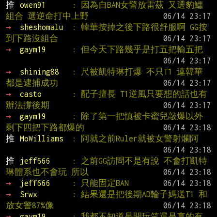
推 
owen91      
: 因為自BAN女警放雷茲 又選豹鱷
組合 選逆命打中上野
→ 
sheshomalu  
: 韓華按掉之後下路很舒服啊 GG按
到下路沒組合
→ 
gaym19      
: 但今天下路幾乎是打五把輸五把
→ 
shining88   
: 尺被凱特琳打爆 不只T1 連韓華
都是逮捕成功
→ 
casto       
: 配子擅長 T1逆風只要想的話也有
辦法撐後期
→ 
gaym19      
: 除了第一把慎被卡蜜兒敲爆以外 
剩下四把下路都爆的
推 
MoWilliams  
: 阿就之前Ruler就被女警射爛阿
推 
jeff666     
: 之前GG訪問不是有說 不會打凱特
琳體系也不會玩 所以
→ 
jeff666     
: 只能固定BAN
→ 
Srwx        
: 結果還是把後期AD輪子媽送T1 和
放女警87%像
→ 
gaym19      
: 我都不知道是開玩笑還是真的有