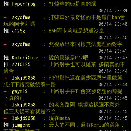
推 
hyperfrog   
: 打韓華的bp是真的爛
→ 
skyofme     
: 打韓華g4最奇怪的不是還自ban會
玩的阿卡莉嗎
推 
a125g       
: BAN阿卡莉就是想選沙皇
→ 
skyofme     
: 然後放出來同樣無法處理的犽寧
推 
KotoriCute  
: 說的應該是R72吧
推 
s210125     
: 上路射手也可以拋棄 多蘭真的不
適合
→ 
lskjd9058   
: 他們那把還在選露西恩米里歐就
想打下路突破後養中路
→ 
gaym19      
: 上路射手在T1會突發奇想的前提
下真的別
→ 
lskjd9058   
: 的老套路阿 絕境這樣選不意外 
但三天後來看就是不合
→ 
lskjd9058   
: 現在meta
推 
jimgene     
: 最大的不同，還有Keria的選角，