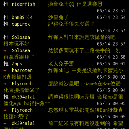
推 
riderfish   
: 拋棄兔子QQ 但是選賽恩
推 
bnm89164    
: 沙皇兔子
推 
capirex     
: 記得兔子很久沒選了
推 
Solosea     
: 炸彈人對T1來說是該拋棄的吧  
根本玩不好
→ 
Solosea     
: 然後多蘭玩不了上路長手的  別
再拿香跟拜了
推 
Znps        
: 老人兔子掰
→ 
hasroten    
: 炸彈ok吧 主要是沒搶到卡蜜兒小
K直接被打爆
→ 
Flyroach    
: 應該就沙皇吧，Game5在Ban位變
化直接搞暈GG了
推 
dk394alal   
: 調整得很快啊bp完爆 金豬bp是很
僵化Ryu bp很抽象==
→ 
Flyroach    
: 忽然球女雷茲都開然後Ban犽凝直
接讓GG昏了
→ 
dk394alal   
: 前三紅米最有料是沒想到的 希望