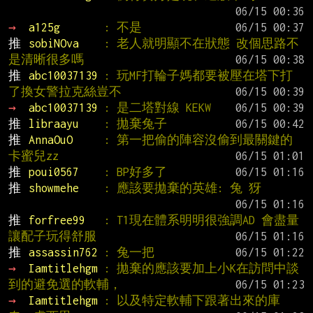
→ 
a125g       
: 不是
推 
sobiNOva    
: 老人就明顯不在狀態 改個思路不
是清晰很多嗎
推 
abc10037139 
: 玩MF打輪子媽都要被壓在塔下打
了換女警拉克絲豈不
→ 
abc10037139 
: 是二塔對線 KEKW
推 
libraayu    
: 拋棄兔子
推 
AnnaOuO     
: 第一把偷的陣容沒偷到最關鍵的
卡蜜兒zz
推 
poui0567    
: BP好多了
推 
showmehe    
: 應該要拋棄的英雄: 兔 犽
推 
forfree99   
: T1現在體系明明很強調AD 會盡量
讓配子玩得舒服
推 
assassin762 
: 兔一把
→ 
Iamtitlehgm 
: 拋棄的應該要加上小K在訪問中談
到的避免選的軟輔，
→ 
Iamtitlehgm 
: 以及特定軟輔下跟著出來的庫