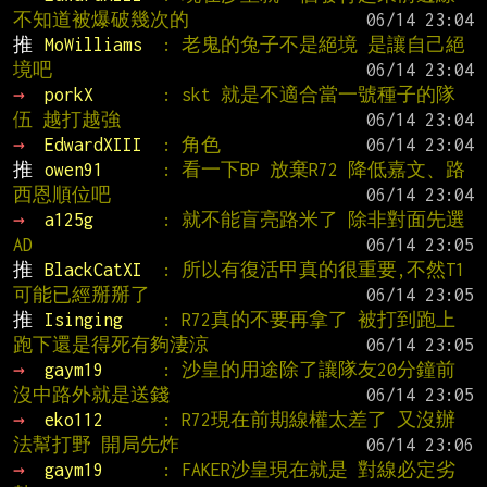
不知道被爆破幾次的
推 
MoWilliams  
: 老鬼的兔子不是絕境 是讓自己絕
境吧
→ 
porkX       
: skt 就是不適合當一號種子的隊
伍 越打越強
→ 
EdwardXIII  
: 角色
推 
owen91      
: 看一下BP 放棄R72 降低嘉文、路
西恩順位吧
→ 
a125g       
: 就不能盲亮路米了 除非對面先選
AD
推 
BlackCatXI  
: 所以有復活甲真的很重要,不然T1
可能已經掰掰了
推 
Isinging    
: R72真的不要再拿了 被打到跑上
跑下還是得死有夠淒涼
→ 
gaym19      
: 沙皇的用途除了讓隊友20分鐘前
沒中路外就是送錢
→ 
eko112      
: R72現在前期線權太差了 又沒辦
法幫打野 開局先炸
→ 
gaym19      
: FAKER沙皇現在就是 對線必定劣