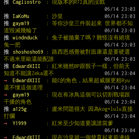
推 
Cagliostro  
: 現版本的R72真的沒戲
推 
IaKoMu      
: 沙皇
推 
gaym19      
: 等你沙皇三件裝起來 世界都不知
道毀滅幾輪了
推 
windnduck   
: 兔子被拋棄了嗎？難怪沒有絕境
兔一把
推 
shoshosho69 
: 路西恩感覺被對面康還是要硬選 
不過米里歐還能配誰
推 
EdwardXIII  
: 紅米雖然BP跟骰子一樣，但前天
知道不能讓Zeka選不
→ 
EdwardXIII  
: 能C的角色，結果超威腿更粗Ryu
還不懂這個道理
→ 
gaym19      
: 現在有冰鳥這個可以切割戰場跟
干擾的角色
推 
a125g       
: 盧米問題很大 因為kog+lulu直接
打爛
→ 
Y1999       
: 紅米至少知道要讓誰當爹
→ 
EdwardXIII  
: 現在沙皇就一個發育起來前邊線