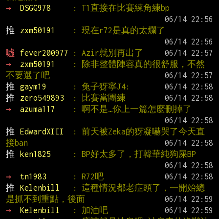
→ 
DSGG978     
: T1直接在比賽練角練bp
推 
zxm50191    
: 現在r72是真的太爛了
噓 
fever200977 
: Azir就別再出了
→ 
zxm50191    
: 除非整體陣容真的很舒服，不然
不要選了吧
推 
gaym19      
: 兔子犽寧J4:
推 
zero549893  
: 比賽當團練
→ 
azuma117    
: 啊不是…你上一篇怎麼刪掉了
推 
EdwardXIII  
: 前天被Zeka的犽凝嚇哭了今天直
接ban
推 
ken1825     
: BP好太多了，打韓華純狗屎BP
→ 
tn1983      
: R72吧
推 
Kelenbill   
: 這種情況都老症頭了，一開始總
是抓不到重點，後面
→ 
Kelenbill   
: 加油吧