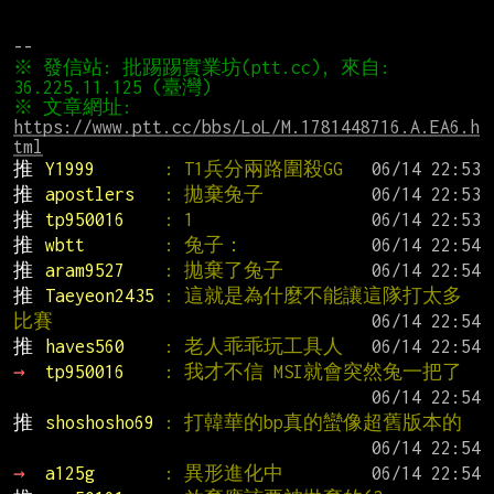
※ 發信站: 批踢踢實業坊(ptt.cc), 來自: 
※ 文章網址: 
https://www.ptt.cc/bbs/LoL/M.1781448716.A.EA6.h
tml
推 
Y1999       
: T1兵分兩路圍殺GG
推 
apostlers   
: 拋棄兔子
推 
tp950016    
: 1
推 
wbtt        
: 兔子：
推 
aram9527    
: 拋棄了兔子
推 
Taeyeon2435 
: 這就是為什麼不能讓這隊打太多
比賽
推 
haves560    
: 老人乖乖玩工具人
→ 
tp950016    
: 我才不信 MSI就會突然兔一把了
推 
shoshosho69 
: 打韓華的bp真的蠻像超舊版本的
→ 
a125g       
: 異形進化中