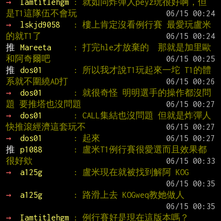
→ 
Iamtitlehgm 
: 就如同炸彈人peyz玩很好啊，但
是T1這隊伍不會玩
→ 
lskjd9058   
: 樓上肯定沒看例行賽 最愛玩盧米
的就T1了
推 
Mareeta     
: 打完hle才放棄的　那就是加里歐
和阿奇爾吧
推 
dos01       
: 所以我才說T1玩起來一坨 T1的體
系就不圍繞AD打
→ 
dos01       
: 就很奇怪 明明選手的操作都沒問
題 要推塔也沒問題
→ 
dos01       
: CALL集結也沒問題 但就是炸彈人
快推滾經濟這套玩不
→ 
dos01       
: 起來
推 
p1088       
: 盧米T1例行賽很愛選而且效果都
很好欸
→ 
a125g       
: 盧米現在就被找到解阿 KOG
→ 
a125g       
: 路滑上去 KOGweq教她做人
→ 
Iamtitlehgm 
: 例行賽好是現在這版本嗎？