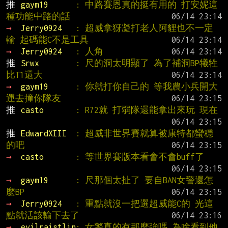
推 
gaym19      
: 中路賽恩真的挺有用的 打安妮這
種功能中路的話
→ 
Jerry0924   
: 超威拿犽凝打老人阿貍也不一定
輸 起碼能C不是工具
→ 
Jerry0924   
: 人角
推 
Srwx        
: 尺的洞太明顯了 為了補洞BP犧牲
比T1還大
→ 
gaym19      
: 你就打你自己的 等我農小兵開大
運去撞你隊友
推 
casto       
: R72就 打弱隊還能拿出來玩 現在
推 
EdwardXIII  
: 超威非世界賽就算被康特都蠻穩
的吧
→ 
casto       
: 等世界賽版本看會不會buff了
→ 
gaym19      
: 尺那個太扯了 要自BAN女警還怎
麼BP
→ 
Jerry0924   
: 重點就沒一把選超威能C的 光這
點就活該輸下去了
→ 
evilraistlin
: 女警真的有那麼強嗎 為啥看到他