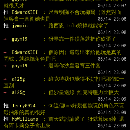
就很天才
推 
EdwardXIII  
: 尺帝明顯不會玩梅爾（雖然對面
陣容會一直衝她也是
推 
jympin      
: 路西恩 Lulu燒掉就能拿了
→ 
gaym19      
: 犽寧靠一件殞落就把你砍歪了
→ 
EdwardXIII  
: 個原因）還選出來給他玩是真的
問號，就純燒角色是吧
→ 
gaym19      
: 還等你沙皇發育三件套
→ 
a125g       
: 維克特我也覺得不好打吧那個E一
直刮
→ 
a125g       
: 但沙皇邊線 維克特壓力比較大
推 
Jerry0924   
: GG這個bo5好幾個能玩的角色不玩 
選抽象的真的很好
推 
MoWilliams  
: 前天就討論過了 犽就算ban掉 還
有阿卡莉兔子會出來