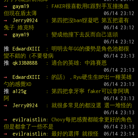
→ 
gaym19      
: FAKER很喜歡用E跟對手互撞換血 
但現在盾太薄
→ 
Jerry0924   
: 第四把沒ban犽凝吧 第五把還有
兔子 維克特
→ 
gaym19      
: 變成他撞下去反而自己送頭
推 
EdwardXIII  
: 明明去年GG的優勢是角色池都很
蠻不錯的（不要發病
推 
qk3380888   
: 適合的英雄: 中路賽恩
→ 
EdwardXIII  
: 的話），Ryu硬生生BP出一種英雄
勺的感覺XD
推 
a125g       
: 第四把拿牙寧 faker可以拿阿璃
阿
→ 
Jerry0924   
: 就很多常見的都沒選 選一堆怪的
→ 
evilraistlin
: Chovy每把感覺都能拿更好的角色 
但是都拿了一些不是
→ 
evilraistlin
: 最好的選擇 就很怪