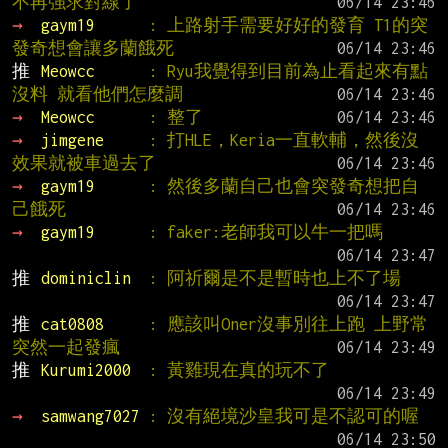
不再強求對線了
→ 
gaym19      
: 上路射手需要好好的發育 T1的突
發奇想會讓多蘭餓死
推 
Meowcc      
: Ryu我覺得到目前為止看起來有點
沒料 就看他們怎麼調
→ 
Meowcc      
: 整了
→ 
jimgene     
: 打HLE，Keria一直軟輔，然後沒
效果就被車過去了
→ 
gaym19      
: 然後多蘭自己也會突發奇想把自
己餓死
→ 
gaym19      
: faker:老師我可以牛一把嗎
推 
dominiclin  
: 阿祈爾是不是暫時也上不了場
推 
cat0808     
: 應該叫Oner沒事別往上跑 上野常
突然一起發瘋
推 
Kurumi2000  
: 黃雞現在真的玩不了
→ 
samwang7027 
: 沒有絕境沙皇我可是不認可的喔