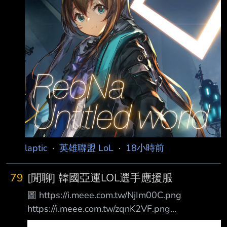
韓語 https://www.sooplive.co.kr/sta
laptic
·
英雄聯盟 LoL
·
18小時前
79
[閒聊] 韓國亞運LOL選手應援服
圖 https://i.meee.com.tw/NjIm00C.png
https://i.meee.com.tw/zqnK2VF.png
https://i.meee.com.tw/lxytkud.png