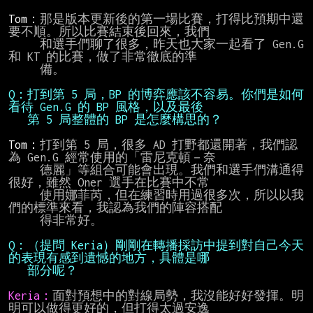
Tom：
那是版本更新後的第一場比賽，打得比預期中還
要不順。所以比賽結束後回來，我們

     和選手們聊了很多，昨天也大家一起看了 Gen.G 
和 KT 的比賽，做了非常徹底的準

     備。

Q：打到第 5 局，BP 的博弈應該不容易。你們是如何
   第 5 局整體的 BP 是怎麼構思的？
Tom：
打到第 5 局，很多 AD 打野都還開著，我們認
為 Gen.G 經常使用的「雷尼克頓－奈

     德麗」等組合可能會出現。我們和選手們溝通得
很好，雖然 Oner 選手在比賽中不常

     使用娜菲芮，但在練習時用過很多次，所以以我
們的標準來看，我認為我們的陣容搭配

     得非常好。

Q：（提問 Keria）剛剛在轉播採訪中提到對自己今天
   部分呢？
Keria：
面對預想中的對線局勢，我沒能好好發揮。明
明可以做得更好的，但打得太過安逸
