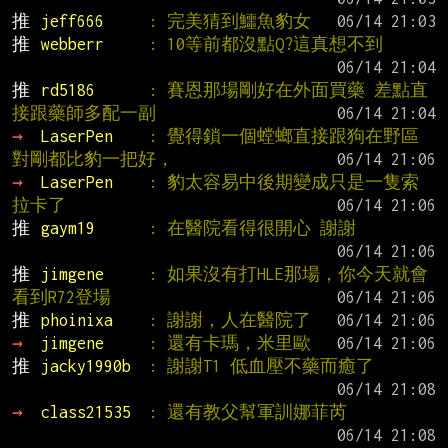
推 
jeff666     
: 完美猜到鱷魚豹女
推 
webberr     
: 10等前都沒點Q?這真想不到
推 
rd5186      
: 賽恩那場剛好在外面買藥 差點直
接跟藥師多配一副
→ 
LaserPen    
: 覺得鎖一個螳螂直接跟狗在野區
對剛都比豹一把好，
→ 
LaserPen    
: 豹太容易中後期變成只是一隻索
拉卡了
推 
gaym19      
: 在醫院看得很開心 謝謝
推 
jimgene     
: 如果沒有打HLE那場，你今天就會
看到R72登場
推 
phoinixa    
: 謝謝，人在醫院了
→ 
jimgene     
: 還有卡瑪，米里歐
推 
jacky1990b  
: 謝謝T1 低血壓不藥而癒了
→ 
class21535  
: 還有教父幫軍訓娜菲芮