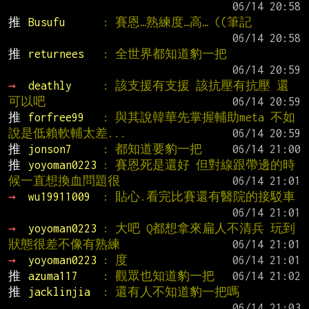
推 
Busufu      
: 賽恩…熟練度…高… ((筆記
推 
returnees   
: 全世界都知道豹一把
→ 
deathly     
: 該支援有支援 該抗壓有抗壓 還
可以吧
推 
forfree99   
: 與其說韓華先掌握輔助meta 不如
說是低賴軟輔太差...
推 
jonson7     
: 都知道要豹一把
推 
yoyoman0223 
: 賽恩死是還好 但對線跟帶邊的時
候一直想換血問題很
→ 
wu19911009  
: 貼心.看完比賽還有醫院的接駁車
→ 
yoyoman0223 
: 大吧 Q都想拿來扁人不清兵 玩到
狀態很差不像有熟練
→ 
yoyoman0223 
: 度
推 
azuma117    
: 觀眾也知道豹一把
推 
jacklinjia  
: 還有人不知道豹一把嗎