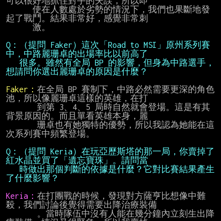
可以很好地抓住對手的失誤，所以即

      使在人數處於劣勢的情況下，我們也果斷地發
起了戰鬥。結果非常好，感覺非常刺

      激。

Q：（提問 Faker）這次「Road to MSI」原州系列賽
   很多。雖然有全局 BP 的影響，但身為中路選手，
想請問你選出麗珊卓的原因是什麼？
Faker：
在全局 BP 賽制下，中路必然需要更深的角色
池，所以像麗珊卓這樣的英雄，在打

       到第 3、4、5 局時自然就會登場。這是有其
背景原因的。而且單看英雄本身，麗

       珊卓也有她獨特的優勢，所以我認為她能在這
次系列賽中頻繁登場。

Q：（提問 Keria）在玩亞歷斯塔的那一局，你賣掉了
   時做出那個判斷的依據是什麼？它對比賽結果產生
了什麼影響？
Keria：
在打團戰的時候，發現對方薩亨比想像中難
殺，我們討論後覺得需要出降治療裝備

       。當時隊伍中沒有人能在幾分鐘內立刻生出降