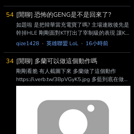
54
[閒聊] 恐怖的GENG是不是回來了?
如題啦 是把韓華當充電寶了嗎? 主場連敗後先是
幹掉HLE 剛剛面對KT打出了宰制級的表現 讓KT
1龍0塔0人頭 恐怖的聯賽王者GENG是不是回來
qize1428
·
英雄聯盟 LoL
·
16小時前
了! -- 抱歉，感謝指正
34
[閒聊] 多蘭可以做這個動作嗎
剛剛看脆 有人截圖下來 多蘭做了這個動作
https://i.verb.tw/3BpVGyK5.jpg 多藍到底在做什
麼啊 好可怕啊 --