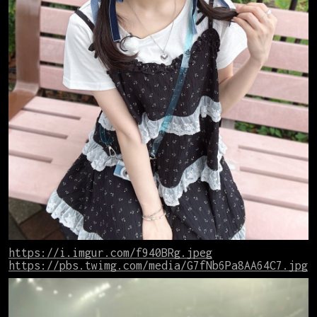
https://i.imgur.com/f940BRg.jpeg
https://pbs.twimg.com/media/G7fNb6Pa8AA64C7.jpg