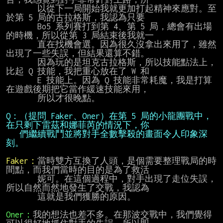
       以從下一局開始我就更加打起精神來應對。至
於第 5 局的古拉格斯，我認為只要

       Bo5 系列賽打到第 4、第 5 局，總會有出場
的時機，所以從第 3 局結束後我就一

       直在找機會選。因為很久沒拿出來用了，雖然
出現了一些失誤，但結果還算不錯。

       因為玩的是坦克古拉格斯，所以技能點法上，
比起 Q 技能，我把重心放在了 W 和

       E 技能上。因為 Q 技能非常耗魔，我是打算
在遊戲後期把它當作緩速技能來用，

       所以才很晚點。

Q：（提問 Faker、Oner）在第 5 局的小龍團戰中，
   們繼續戰鬥並將對手全數擊殺的畫面令人印象深
刻。
Faker：
當時雙方互換了人頭，是個需要整理戰局的時
間點，而我們當時的目的是為了救活

       妮可。在這個過程中，對手出現了走位失誤，
所以自然而然地發生了交戰，我認為

       這就是我們獲勝的原因。

Oner：
我的想法也差不多。在那波交戰中，我們覺得