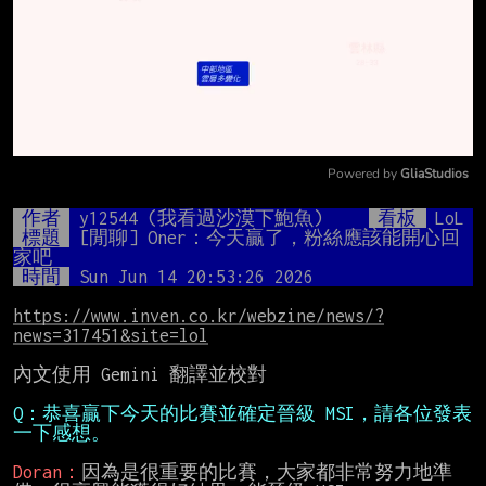
Powered by 
GliaStudios
Mute
作者
y12544 (我看過沙漠下鮑魚)
看板
LoL
標題
[閒聊] Oner：今天贏了，粉絲應該能開心回
家吧
時間
Sun Jun 14 20:53:26 2026
https://www.inven.co.kr/webzine/news/?
news=317451&site=lol
內文使用 Gemini 翻譯並校對

Q：恭喜贏下今天的比賽並確定晉級 MSI，請各位發表
一下感想。
Doran：
因為是很重要的比賽，大家都非常努力地準