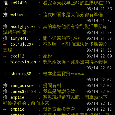
推 
ja97410     
: 看完今天我早上82的血壓現在120
了
推 
webberr     
: 這次BP看來是大部分都有準備
推 
asdfghjkler 
: 真的幸好他們有拿到復活甲給bp
試錯的空間==
推 
tony4417    
: 開心送醫的不少欸
→ 
c6343j6297  
: 不對喔，照對面說法是多爛帶崩
五場
→ 
eko112      
: 寵粉
→ 
blackvision 
: 賽恩兩次撞下路那邊開得不錯啊
→ 
shining88   
: 根本坐雲霄飛車wwww
推 
iamgodisme  
: 提問有料
推 
James921124 
: 我真是謝謝你欸
推 
emptie      
: 賽恩玩得還可以吧，開車gank下
那波挺好的，前面本來
→ 
emptie      
: 就是賣血換發育
→ 
emptie      
: 被堪用大炮炸死那有點沒辦法 就