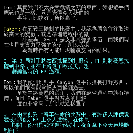
Tom：
其實我們不太在意戰績之類的東西，我想選手們
應該也是一樣。只是覺得今天我們的

     專注力比較好，所以贏了。

Faker：
在五戰三勝制的比賽中，我認為勝負往往取決
於當天的變數，或是準備過程中的微

       小差異。Gen.G 是支非常強的隊伍，而我們現
在也是支實力堅強的隊伍，所以我認

       為隨時都有可能出現輸贏交替的結果。

Q：第 3 局對手將杰西搖擺到打野位，T1 則將賽恩搖
   聽聽當時的 BP 過程。
Tom：
我們預測到對手 Canyon 選手很擅長打野杰西，
所以他們很有能會把杰西搖擺過去。

     至於中路賽恩的選角，我們在練習過程中就有準
備，而且 Faker 選手對賽恩的理解

     度也非常高，所以就這樣選了。

Q：在兩天前對上韓華生命的比賽中，有許多人評價說
   期間，你們是如何進行檢討，從而拿下今天這場勝
利的？