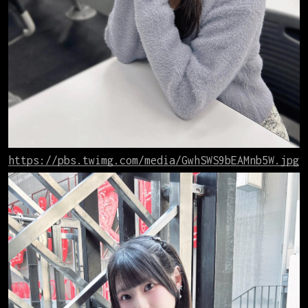
https://pbs.twimg.com/media/GwhSWS9bEAMnb5W.jpg