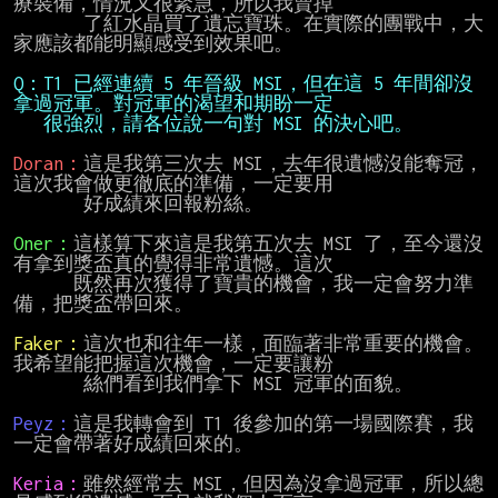
療裝備，情況又很緊急，所以我賣掉

       了紅水晶買了遺忘寶珠。在實際的團戰中，大
家應該都能明顯感受到效果吧。

Q：T1 已經連續 5 年晉級 MSI，但在這 5 年間卻沒
   很強烈，請各位說一句對 MSI 的決心吧。
Doran：
這是我第三次去 MSI，去年很遺憾沒能奪冠，
這次我會做更徹底的準備，一定要用

       好成績來回報粉絲。

Oner：
這樣算下來這是我第五次去 MSI 了，至今還沒
有拿到獎盃真的覺得非常遺憾。這次

      既然再次獲得了寶貴的機會，我一定會努力準
備，把獎盃帶回來。

Faker：
這次也和往年一樣，面臨著非常重要的機會。
我希望能把握這次機會，一定要讓粉

       絲們看到我們拿下 MSI 冠軍的面貌。

Peyz：
這是我轉會到 T1 後參加的第一場國際賽，我
一定會帶著好成績回來的。

Keria：
雖然經常去 MSI，但因為沒拿過冠軍，所以總