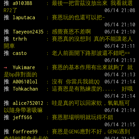
推 
a910388     
: 最後一把雷茲沒放出來 我看就選
R72了
推 
laputaca    
: 賽恩玩的也還可以把~
推 
Taeyeon2435 
: 感覺賽恩不差啊
推 
trhrh       
: 賽恩真的沒想到 真的不能讓老人
開車
推 
casto       
: 老人前面開下路那波還不錯吧==
→ 
Yukimare    
: 賽恩的基本作用有出來就夠了 就
是bp薛對面的
推 
A00610lol   
: 沒有 你當兵我就QQ
推 
Tohkachan   
: 這賽恩是有熟練度的.....  好哦
推 
alice752012 
: 哇是真的可以回家欸，氧氣瓶可
以隨身帶著吸嘛
推 
jeff666     
: 賽恩那場明明就玩得不錯
推 
forfree99   
: 賽恩是GENG應對不好，GENG遇到
奇特BP都會卡卡的