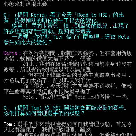
心態來打這場比賽。

Q：（提問 Keria）看了今天「Road to MSI」的比
   從第 1 局的卡蜜兒、慎，到最後的銳兒，出現了
   一週裡，你們對 Tier 做了什麼整理，導致 Meta 
發生如此大的變化？
Keria：
在例行賽期間，軟輔非常強勢，但在套用新版
本後，軟輔的價值大幅下降了。儘管

       如此，我們在練習時覺得對線局勢本身並沒有
改變，所以覺得軟輔還是可以無腦選

       。但在對上韓華生命的比賽中實際拿出來用，
才發現真的太弱了。所以昨天我們討

       論了很久，今天就把方向轉為不選軟輔。像韓
華生命等其他隊伍似乎很快就掌握了

       Meta，而我們在掌握 Meta 上稍微慢了一些。

Q：（提問 Tom）從 MSI 開始將會面臨密集的賽程。
你們打算如何管理選手們的狀態？
Tom：
選手們本來就很懂得如何自我管理狀態。首先今
天比賽結束了，我們會放個假。雖然

     要準備亞運的選手無法休息太久，但希望他們能