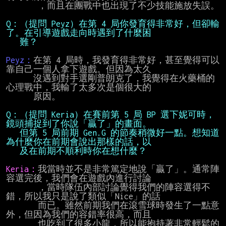
       ，而且在團戰中也出現了不少技能施放失誤。

Q：（提問 Peyz）在第 4 局你發育得非常好，但卻輸
   難？
Peyz：
在第 4 局時，我發育得非常好，甚至覺得可以
靠自己一個人拿下遊戲。但因為太久

      沒遇到對手選剛普朗克了，我覺得在火藥桶的
心理戰中，我輸了太多次是個很大的

      原因。

Q：（提問 Keria）在賽前第 5 局 BP 選下妮可時，
   但第 5 局前期 Gen.G 的節奏稍微好一點。想知道
   及在前期不順利時你在想什麼？
Keria：
我當時並不是非常篤定地說「贏了」。通常陣
容選完後，我們會在遊戲內進行討論

       ，當時隊伍內部討論覺得我們的陣容選得不
錯，所以我只是說了類似「Nice」的話

       而已。雖然前期我們在滾雪球時發生了一點意
外，但因為我們的容錯率很高，而且

       也吃到了很多小龍，所以能抱持著非常輕鬆的