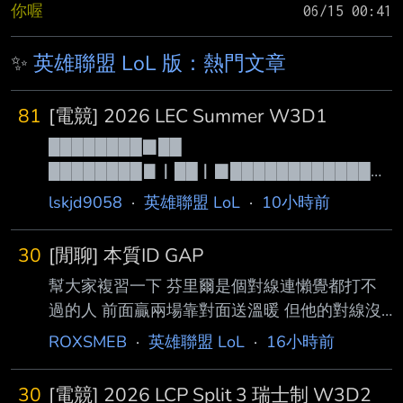
你喔
✨
英雄聯盟 LoL 版：熱門文章
81
[電競] 2026 LEC Summer W3D1
████████▉██
████████▊▏██▏▉█████████████
█◢█▇▅▄▂▁█
lskjd9058
·
英雄聯盟 LoL
·
10小時前
▋███████▋▏███▊███████▇▆▅▄▃
▂█████████
30
[閒聊] 本質ID GAP
▌▏████▉▎▍▏█▉█▋████████████
幫大家複習一下 芬里爾是個對線連懶覺都打不
██▏█▉▆▆▇▇█
過的人 前面贏兩場靠對面送溫暖 但他的對線沒
▍▎████▊▌▎▏█▊█▌███████▍████
有贏過 搶這組合被線殺一次直接登出遊戲 你離
██▎█▊
ROXSMEB
·
英雄聯盟 LoL
·
16小時前
巔峰組還有一大段路要走 FMVP就算前面戳了不
▎▎▊▏██▋▊▏▏█▋█▍███████▍███
知道幾場也比你強 KT你們差不多夢該醒了 還是
███▌█▌
30
[電競] 2026 LCP Split 3 瑞士制 W3D2