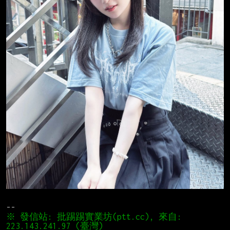
※ 發信站: 批踢踢實業坊(ptt.cc), 來自: 