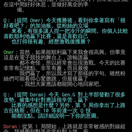
在這中間好好休息，並做好萬全的準

     備。

Q：（提問 Oner）今天獲勝後，看到你拿著寫有「很
   來看，有很多讓人捏一把冷汗的瞬間。你個人比較
   也打得很有趣、經歷激戰後獲勝？
Oner：
當然，如果能順利贏下來我會很高興。但畢竟
這是在電子競技的舞台上，誰輸誰贏

      都不奇怪，所以經常會出現激戰。今天的比賽
非常有記憶點、非常有趣，而且最後

      我們贏了，所以我才寫了那樣的字句。雖然粉
絲們可能看得心驚膽跳，但最後贏了

      ，我想大家應該都能開心地回家吧。

Q：（提問 Doran）今天 Gen.G 對上半部發動了很多
   比賽的感想是什麼？另外，第 5 局你拿出了上路
   能都沒點。請詳細說明一下你的意圖。
Doran：
從第 1 局開始，上路就是非常敏感的對線組
合，我感覺到對手非常針對上路，所
