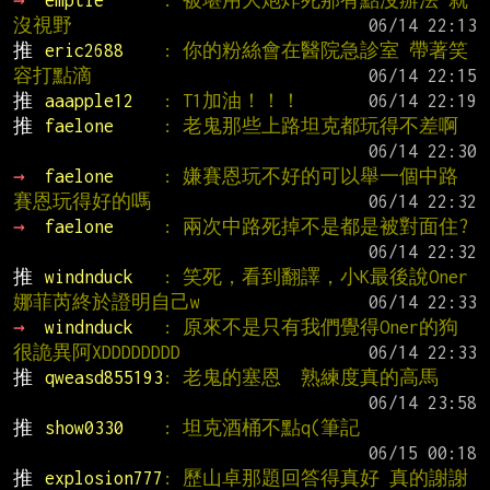
沒視野
推 
eric2688    
: 你的粉絲會在醫院急診室 帶著笑
容打點滴
推 
aaapple12   
: T1加油！！！
推 
faelone     
: 老鬼那些上路坦克都玩得不差啊
→ 
faelone     
: 嫌賽恩玩不好的可以舉一個中路
賽恩玩得好的嗎
→ 
faelone     
: 兩次中路死掉不是都是被對面住?
推 
windnduck   
: 笑死，看到翻譯，小K最後說Oner
娜菲芮終於證明自己w
→ 
windnduck   
: 原來不是只有我們覺得Oner的狗
很詭異阿XDDDDDDDD
推 
qweasd855193
: 老鬼的塞恩  熟練度真的高馬
推 
show0330    
: 坦克酒桶不點q(筆記
推 
explosion777
: 歷山卓那題回答得真好 真的謝謝