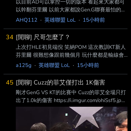
以目前AD可以掌控一切的版本 看起來大家都可
夜奏花 (我愛手錶123) 楓棠珍珠奶茶 (Maple) 蛇
以幹翻芬里爾 以前大家都說Gen.G聯賽最怕的隊
老闆 (蛇蛇) 史上最小的志 (阿志) 小魚蛋 (BEBE)
伍是KT 因為你永遠不知道KT的上限 目前以AD
Kaze
AHQ112
·
英雄聯盟 LoL
·
15小時前
當主影響力的隊伍有 T1 DK Gen.G每路都能兜底
剛剛也是輾壓了 HLE還有MSI冠軍 這樣今年KT
34
[閒聊] 尺哥怎麼了？
有機會嗎 一樓ROXSMEB ----- Sent from JPTT
上次打HLE初見端倪 笑納POM 這次教訓KT新人
on my iPhone --
芬里爾 很難想像跟前幾個月 玩什麼都是輸線會
戰暴斃的GG AD是同一人 請問尺哥怎麼了？ --
a125g
·
英雄聯盟 LoL
·
15小時前
45
[閒聊] Cuzz的菲艾僅打出 1K傷害
剛才GenG VS KT的比賽中 Cuzz的菲艾全場只打
出了1.0k的傷害 https://i.imgur.com/ohiSsf5.jpeg
搞到連KT自己的後勤都在笑 這是LCK打野菲艾最
低的傷害嗎？ --