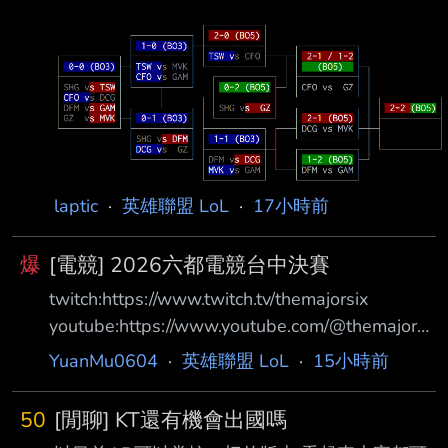
laptic
·
英雄聯盟 LoL
·
17小時前
爆
[電競] 2026六都電競台中決賽
twitch:https://www.twitch.tv/themajorsix
youtube:https://www.youtube.com/@themajorsi
x 主播賽評:JR/ZOD 賽制:BO5/全局BP 賽程
YuanMu0604
·
英雄聯盟 LoL
·
15小時前
18:00 貓老 VS 大巴黎閃電暗殺狼 貓老: 我不是
艾吉歐 2 單單單單單單單單 全場唯二真預言家
50
[閒聊] KT還有機會出國嗎
細節不夠 瓜中之瓜 一槍穿雲 大巴黎閃電暗殺狼: