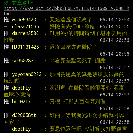
※ 文章網址: 
https://www.ptt.cc/bbs/LoL/M.1781441609.A.046.h
tml
推 
wade59420   
: 又給這幾個玩爽了
→ 
class21535  
: 好險有先打HLE除錯
推 
darren2586  
: T1用0秒的時間猜到了堪用要用的
打野
推 
HJ01131425  
: 還沒回家先進醫院了
推 
sd950283    
: G4看完差點氣死了 謝謝
推 
yoyoman0223 
: 那個賽恩真的算是熟練度很高的
玩法嗎
推 
deathly     
: 謝謝喔 在醫院看的很開心 看高
血壓心臟病
推 
bbc0217     
: 真假 打野杰西有算到喔
推 
d326058tt   
: 好的，等我辦完出院手續就可以
回家了
→ 
deathly     
: 賽恩也還行吧 沒計算jc打野傷害