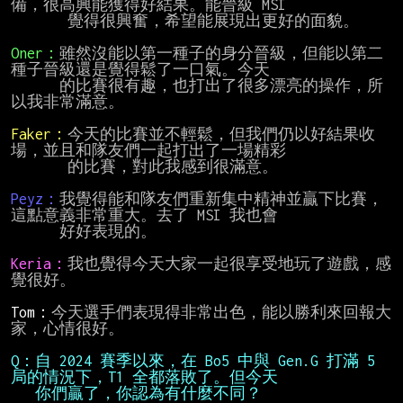
備，很高興能獲得好結果。能晉級 MSI

       覺得很興奮，希望能展現出更好的面貌。

Oner：
雖然沒能以第一種子的身分晉級，但能以第二
種子晉級還是覺得鬆了一口氣。今天

      的比賽很有趣，也打出了很多漂亮的操作，所
以我非常滿意。

Faker：
今天的比賽並不輕鬆，但我們仍以好結果收
場，並且和隊友們一起打出了一場精彩

       的比賽，對此我感到很滿意。

Peyz：
我覺得能和隊友們重新集中精神並贏下比賽，
這點意義非常重大。去了 MSI 我也會

      好好表現的。

Keria：
我也覺得今天大家一起很享受地玩了遊戲，感
覺很好。

Tom：
今天選手們表現得非常出色，能以勝利來回報大
家，心情很好。

Q：自 2024 賽季以來，在 Bo5 中與 Gen.G 打滿 5 
   你們贏了，你認為有什麼不同？