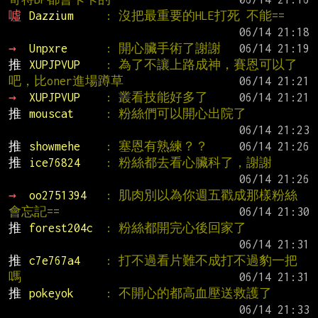
噓 
Dazzium     
: 沒把最重要的HLE打死 不能==
→ 
Unpxre      
: 開心臟手術了謝謝
推 
XUPJPVUP    
: 為了不讓上路成神，賽恩可以了
吧，比oner進場蹲草
→ 
XUPJPVUP    
: 叢看技能好多了
推 
mouscat     
: 粉絲們可以開心出院了
推 
showmehe    
: 塞恩有熟練？？
推 
ice76824    
: 粉絲都去看心臟科了，謝謝
→ 
oo2751394   
: 肌肉別以為你週五戳成那樣粉絲
會忘記==
推 
forest204c  
: 粉絲都開完心後回家了
推 
c7e767a4    
: 打不過看片難不成打不過豹一把
嗎
推 
pokeyok     
: 不開心的都高血壓送救護了