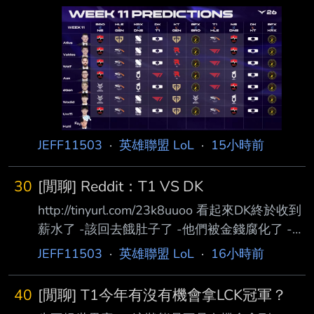
打得都很好，特別是下路非常主動、表現得太出
色了， 下路組打得很好。 Q：在第二局的BP
中，很多人應該都沒料到T1的最後一手會選出豬
女， 請問這個選擇是基於怎樣的判斷呢？
Oner：畢竟從我們陣容來看，感覺需要一個坦克
英雄，雖然最近在當前版本中 不算特別契合的
英雄，但無論在什麼版本中它都是可以出場的英
雄， 我一直都是這麼認為的，今天覺得機會很
JEFF11503
·
英雄聯盟 LoL
·
15小時前
合適就選了。 Q：不過提到Oner選手，像李
30
[閒聊] Reddit：T1 VS DK
http://tinyurl.com/23k8uuoo 看起來DK終於收到
薪水了 -該回去餓肚子了 -他們被金錢腐化了 -
Showmaker看起來變胖了，我就知道有問題 -是
JEFF11503
·
英雄聯盟 LoL
·
16小時前
少爺付的嗎？ 世界最強的隊伍(過去三週) -T1這
個系列賽打太好了，感覺DK兩場都沒有任何機
40
[閒聊] T1今年有沒有機會拿LCK冠軍？
會，他們今天到底怎麼了？ 對DK可以紀律性這