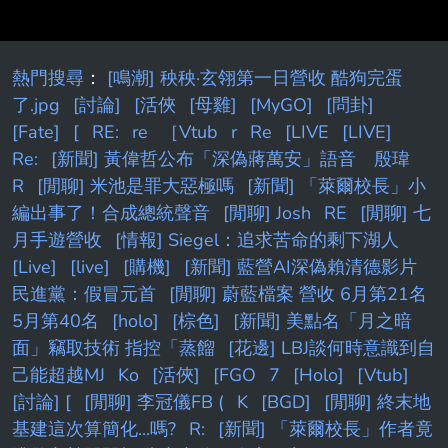
熱門搜尋
：
[鳴潮] 秧秧·玄翎第一日營收 酷狗完蛋
了.jpg
[討論]
[活俠
[母雞]
[MyGO]
[問卦]
[Fate]
[
RE:
re
［Vtub
r
Re
[LIVE
[LIVE]
Re:
[新聞] 黃偉哲公布「深偽蔣萬安」語音 殷瑋
R
[閒聊] 米池是罪大惡極嗎
[新聞] 「萊爾校長」小
編出事了！合成總統聲音
[閒聊] Josh
RE
[閒聊] 七
月手遊營收
[情報] Siegel：追求苦命的剩下湖人
[Live]
[live]
[購機]
[新聞] 藍營AI深偽賴清德影片
民進黨：假冒元首
[閒聊] 蔚藍檔案 營收 6月第21名
5月第40名
[holo]
[棕色]
[新聞] 美點名「月之暗
面」竊取技術 指控「蒸餾
[花邊] LBJ談何時意識到自
己能超越MJ
Ko
[活俠]
[FGO
7
[Holo]
[Vtub]
[討論] [
[閒聊] 李冠儀FB (
K
[BGD]
[閒聊] 終末地
基建這次算簡化...嗎?
R:
[新聞] 「萊爾校長」作者竟