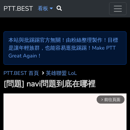
PTT.BEST
看板
本站與批踢踢官方無關！由粉絲整理製作！目標
是讓年輕族群，也能容易逛批踢踢！Make PTT
Great Again！
PTT.BEST 首頁
英雄聯盟 LoL
[問題] navi問題到底在哪裡
前往頁面
arrow_forward_ios