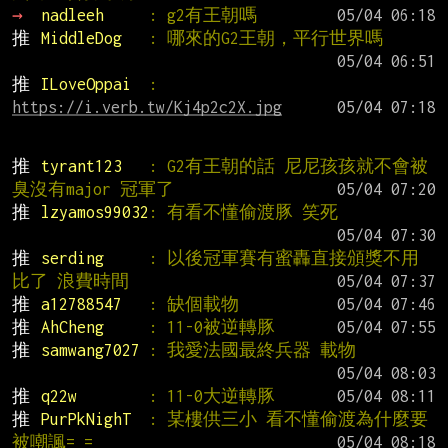
→ 
nadleeh     
: g2有王朝嗎
推 
MiddleDog   
: 哪來的G2王朝，平行世界嗎
推 
ILoveOppai  
: 
https://i.verb.tw/Kj4p2c2X.jpg
推 
tyrant123   
: G2有王朝的話 尼尼孩孩就不會被
臭沒有major 冠軍了
推 
lzyamos99032
: 有看不懂偷渡豚 笑死
推 
serding     
: 以後冠軍賽有蜜轟直接頒獎不用
比了 浪費時間
推 
a12788547   
: 缺個載物
推 
AhCheng     
: 11-0被逆轉豚
推 
samwang7027 
: 我愛法國最終兵器 載物
推 
q22w        
: 11-0大逆轉豚
推 
PurPkNighT  
: 某樓供三小 看不懂偷渡為什麼要
被嘲諷= =