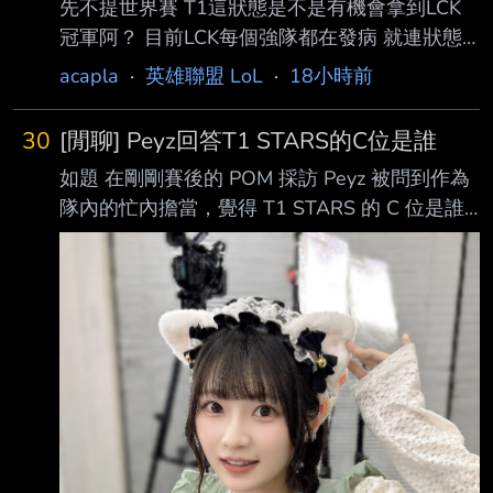
先不提世界賽 T1這狀態是不是有機會拿到LCK
麼好？ --大概是T1今年狀態最好的時候 -T1過
冠軍阿？ 目前LCK每個強隊都在發病 就連狀態
去三年都是這樣的，只是DK選到錯的三個禮拜
好的DK都被0:2 下路Peyz目前看起來無人能敵
喔對了，Peyz之前在GEN -他們豪賭選了Ruler
acapla
·
英雄聯盟 LoL
·
18小時前
目前戰績16勝5敗也是排在第一 感覺很有機會耶
放掉Peyz，Peyz一定是未來，但是他們選擇短期
T1上次聯賽冠軍是S12春冠 夏冠更是要追溯到
的
30
[閒聊] Peyz回答T1 STARS的C位是誰
S9雙冠那年= = --
如題 在剛剛賽後的 POM 採訪 Peyz 被問到作為
隊內的忙內擔當，覺得 T1 STARS 的 C 位是誰
他的回答是 「這問題很難回答。我們是職業選
手，所以還是專注在比賽上吧。」 --
https://i.imgur.com/ROoMKD3.jpeg
https://pbs.twimg.com/media/G5oohjna0AAEU
UD.jpg https://i.imgur.com/f940BRg.jpeg
https://pbs.twimg.com/media/G7fNb6Pa8AA64
C7.jp