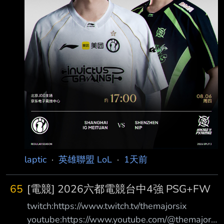
laptic
·
英雄聯盟 LoL
·
1天前
65
[電競] 2026六都電競台中4強 PSG+FW
twitch:https://www.twitch.tv/themajorsix
youtube:https://www.youtube.com/@themajorsi