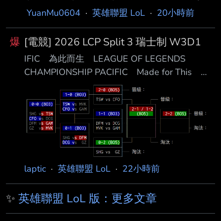
x 主播賽評:JR/ZOD 賽制:BO3/全局BP 賽程
YuanMu0604
·
英雄聯盟 LoL
·
20小時前
19:00 六都養豬場 VS 大巴黎閃電暗殺狼 六都養
豬場: 拿臘肉打隊友的頭 Mason Zhu AABBCCA
爆
[電競] 2026 LCP Split 3 瑞士制 W3D1
陳華華的小跟班 笨蛋小狗汪汪
IFIC 為此而生 LEAGUE OF LEGENDS
YuAToUMeATsuESa 大巴黎閃電暗殺狼: 夜奏花
CHAMPIONSHIP PACIFIC Made for This
(我愛手錶123) 楓棠珍珠奶茶 (Maple) 蛇老闆
LEAGU ██ ◢█████ ████████ ██
(蛇蛇) 史上最小的
◢██████ ████████ ██ ◢██◤ ██ ██
██ ██◤ ██ ██ ██ ██ ██ ██ ██ ██ █◤
◢██ ██ ██ ████████ ██ ██
███████◤ ██ ██◣ ███ █◤ ◥██◣ ███
███████ ◥██████ ███ ███████
◥█████ ███ 202
laptic
·
英雄聯盟 LoL
·
22小時前
✨
英雄聯盟 LoL 版：更多文章