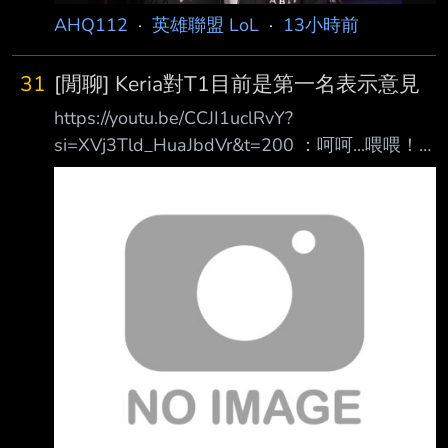
AHQ112
·
英雄聯盟 LoL
·
13小時前
31
[閒聊] Keria對T1目前是第一名表示意見
https://youtu.be/CCJI1uclRvY?
si=XVj3Tld_HuaJbdVr&t=200 ：呵呵...喂喂！
什麼叫沒做什麼阿？
https://i.meee.com.tw/OyFY4O8.png 就這樣莫
名被推到NO1，好像有點心虛 --