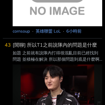
cornsoup
·
英雄聯盟 LoL
·
6小時前
43
[閒聊] 所以T1之前說隊內的問題是什麼
如題 之前就有說隊內打得很混亂目前已經找到
問題 並積極在解決 所以那個問題到底是什麼啊
今天大O進場的時候笑得很開心 還跟露許哥有說
有笑 今天韓股普普感覺也不是韓股的問題 有人
知道嗎 https://i.imgur.com/c1eE8Pt.jpeg
https://i.imgur.com/Y9zSMCd.jpeg
https://i.imgur.com/zPg0xdM.jpeg
https://i.imgur.com/69uC2cg.jpeg ----- Sent
from JPTT on my iPho