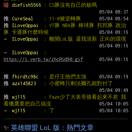
噓 
diefish5566 
: CS豚沒有自己的板嗎
推 
CureSeal    
: 11-0被逆轉豚
推 
ILoveOppai  
: VT豚 NBA豚 棒球豚 邦邦豚 政治
豚 卡通豚什麼時候
→ 
ILoveOppai  
: 離開LoL版 還我清新 正向的環境
→ 
ILoveOppai  
: 
https://i.verb.tw/zhcRUd90.gif
推 
fhirdtc98c  
: 是仔王他們太強
推 
azx145823   
: 小蜜蜂只剩法爾孔能對付了
推 
wj115       
: Faze少了大表哥後看起來不差 我
看獵鷹要把自己搞沒
→ 
wj115       
: 了
✨
英雄聯盟 LoL 版：熱門文章