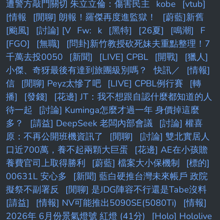
遭警方敲門關切 朱立立倫：傷害民主
kobe
[vtub]
[情報
[閒聊] 朗報！羅傑再度進監獄！
[蔚藍]新舊
[颱風]
[討論] [V
Fw:
k
[黑特]
[26夏]
[鳴潮]
F
[FGO]
[無職]
[問卦]新竹教授砍死妹夫重點整理！7
千萬去投0050
[新聞]
[LIVE] CPBL
[開戰]
[獵人]
小傑、奇犽最後有達到旅團級別嗎？
快訊／
[情報]
信
[閒聊] Peyz太慘了吧
[LIVE] CPBL例行賽
[轉
播]
[發錢]
[花邊] JT：我不想跟自認什麼都知道的人
待一起
[討論] Kuminga怎麼才過一年 身價掉這麼
多？
[請益] DeepSeek 老闆內部會議
[討論] 權喜
原：不再公開班機資訊了
[閒聊]
[討論] 雙北實居人
口近700萬，養不起兩顆大巨蛋
[花邊] AE在小孩贍
養費官司上取得勝利
[蔚藍] 檔案大小保機制
[標的]
00631L 安心多
[新聞] 藍白硬推台灣未來帳戶 政院
擬祭不副署反
[閒聊] 是JDG陣容不行還是Tabe沒料
[請益]
[情報] NV可能推出5090SE(5080Ti)
[情報]
2026年 6月份景氣燈號 紅燈 (41分)
[Holo] Hololive