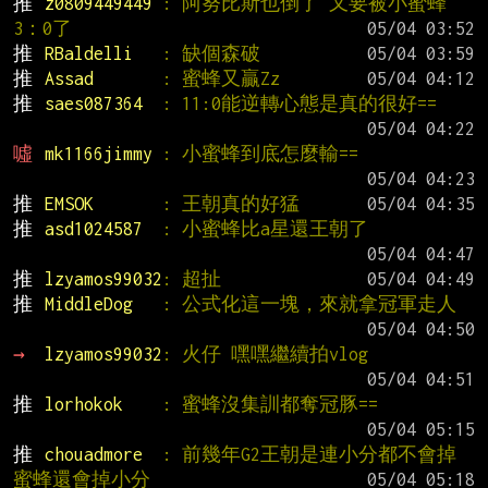
推 
z0809449449 
: 阿努比斯也倒了 又要被小蜜蜂
3：0了
推 
RBaldelli   
: 缺個森破
推 
Assad       
: 蜜蜂又贏Zz
推 
saes087364  
: 11:0能逆轉心態是真的很好==
噓 
mk1166jimmy 
: 小蜜蜂到底怎麼輸==
推 
EMSOK       
: 王朝真的好猛
推 
asd1024587  
: 小蜜蜂比a星還王朝了
推 
lzyamos99032
: 超扯
推 
MiddleDog   
: 公式化這一塊，來就拿冠軍走人
→ 
lzyamos99032
: 火仔 嘿嘿繼續拍vlog
推 
lorhokok    
: 蜜蜂沒集訓都奪冠豚==
推 
chouadmore  
: 前幾年G2王朝是連小分都不會掉 
蜜蜂還會掉小分