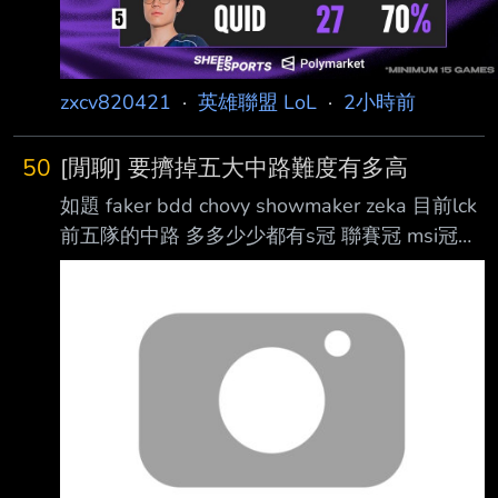
zxcv820421
·
英雄聯盟 LoL
·
2小時前
50
[閒聊] 要擠掉五大中路難度有多高
如題 faker bdd chovy showmaker zeka 目前lck
前五隊的中路 多多少少都有s冠 聯賽冠 msi冠之
類的 但平均年齡26+了 其他位置陸陸續續都有
亮眼的新人出現 但唯獨中路這個位置都是老人
佔據 打這個位置操作只是入門門檻 除此之外角
色池要有 傳統大核法師 節奏法師(逆命、加里歐)
刺客 偶爾版本對了還要拿坦克或是ad中路 加上
團戰意識要高 （輸出核心） 除了對線還要跟野
輔連動 什麼時候該在哪裡該有什麼裝備狀態都
會影響龍團資源團的結果 最重要每一隊中路幾