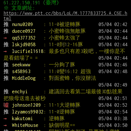
※ 文章網址: 
https://www.ptt.cc/bbs/LoL/M.1777833725.A.C6E.h
tml
推 
nunu0209    
: 11-0被逆轉豚
推 
duece0927   
: 小蜜蜂強無敵豚
→ 
qq5377352   
: 小蜜蜂太強了
推 
lskjd9058   
: 11-0到12-16豚
→ 
lucifiel1618
: 最多也只有差3殺吧，一樓你是不
是看錯場了= =
推 
seekwww     
: 一分夠了豚
推 
s458963     
: 11:0變16:12 超強
推 
MiddleDog   
: 對面蜜蜂，你沒辦法
推 
enchyi      
: 建議回去看第二場最後3D點毬果
把狼母送進去被秒
噓 
johnson1209 
: 11-1大逆轉豚
推 
lzyamos99032
: 11-0逆轉豚
→ 
kakutomi    
: 逆轉豚
→ 
WhiteMouse  
: 缺個明星==