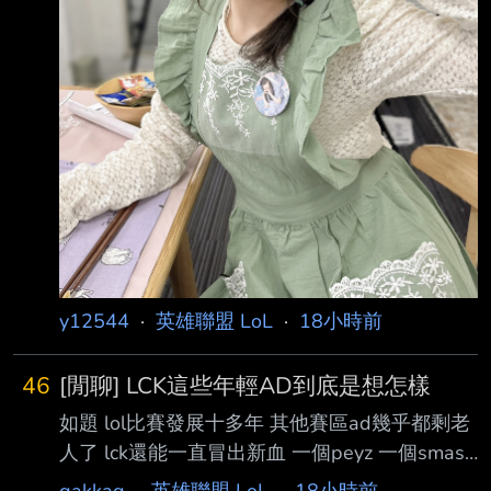
y12544
·
英雄聯盟 LoL
·
18小時前
46
[閒聊] LCK這些年輕AD到底是想怎樣
如題 lol比賽發展十多年 其他賽區ad幾乎都剩老
人了 lck還能一直冒出新血 一個peyz 一個smash
kt宮鬥完又不知道哪冒出來一個fenrir 還有
gakkag
·
英雄聯盟 LoL
·
18小時前