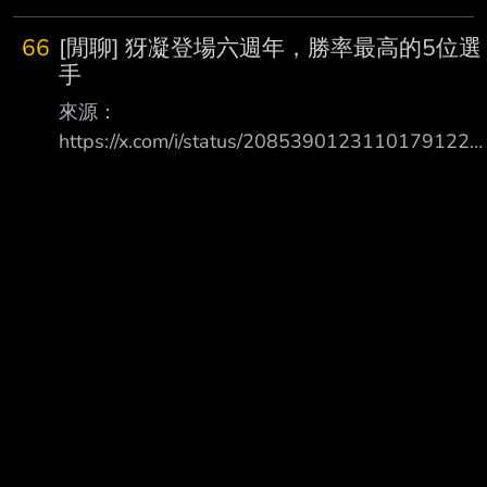
66
[閒聊] 犽凝登場六週年，勝率最高的5位選
手
來源：
https://x.com/i/status/2085390123110179122
勝率最高的選手是宙斯 再來是超威 沒想到第三名
神左... 接著是zeka 西方勝率最高的是Quid 看起來
蠻合理的一個排行 所以我說那個造型持有人呢？
https://i.mopix.cc/WSF0wF.jpg --