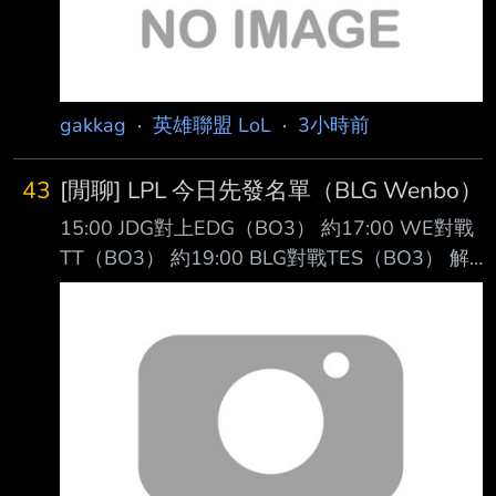
乎都是人氣擔當 以資方角度
gakkag
·
英雄聯盟 LoL
·
3小時前
43
[閒聊] LPL 今日先發名單（BLG Wenbo）
15:00 JDG對上EDG（BO3） 約17:00 WE對戰
TT（BO3） 約19:00 BLG對戰TES（BO3） 解
說：鼓鼓、王淞、王多多、懷南 主持：駱歆
https://imgpoi.com/i/OF8NNG.png
https://imgpoi.com/i/OF8X79.png
https://imgpoi.com/i/OF8FM5.png -- 結果是兩
個新人上路對打 阿說好的BIN哥回歸呢? -- 鷹嶺
ルイ推 https://youtu.be/Ix-f51aq8SY
https://img