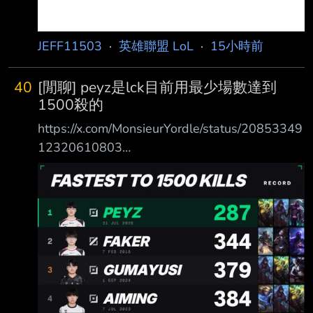
JEFF11503
·
英雄聯盟 LoL
·
15小時前
40
[閒聊] peyz是lck目前用最少場數達到
1500殺的
https://x.com/MonsieurYordle/status/20853349
12320610803
https://i.imgur.com/7M2UDk6.png 剛剛看到有
這消息 想說還有誰 結果下面是faker越來霸榜那
麼久了 不過peyz不到300場 真的是人型遠古龍
耶 --