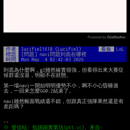
Powered by 
GliaStudios
Mute
作者
lucifiel1618 (Lucifiel)
看板
LoL
標題
[問題] navi問題到底在哪裡
時間
Mon May  4 02:42:03 2026
到底為什麼啊，g2雖然確實很強，但看得出來大賽症
候群還沒退，明顯不在狀態。

第一場navi一開始明明優勢不小，啊不小心昏睡過
去，一回來怎麼GG0:2結束了。

navi雖然帳面戰績還不錯，但跟真正強隊果然還是有
差距嗎？

※ 發信站: 批踢踢實業坊(ptt.cc), 來自: 