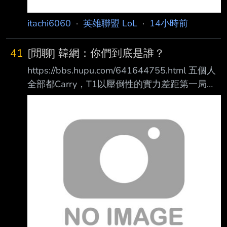
itachi6060
·
英雄聯盟 LoL
·
14小時前
41
[閒聊] 韓網：你們到底是誰？
https://bbs.hupu.com/641644755.html 五個人
全部都Carry，T1以壓倒性的實力差距第一局碾
壓了DK。 ——很難說是誰carry了，五個人輪流
打得很好 ——你們到底是誰？ ——T1下路真的
很OP ——Faker哥也打得很好。 ——DK收到月
薪了？ ——回覆：拿到了EWC獎金吧。 ——T1
把全部身價都投進去當空海力士了吧 ——Peyz
呀，哥哥們都打起精神來，我們去拿MSI、EWC
冠軍吧！ ——你們到底是誰？ ——下週才三伏
天誒？DK像三伏天裡挨打的雞 ——狀態真的起
伏不定，