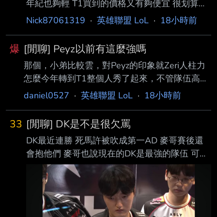
年紀也夠輕 T1買到的價格又有夠便宜 很划算
吧？ ----- Sent from JPTT on my iPhone --
Nick87061319
·
英雄聯盟 LoL
·
18小時前
爆
[閒聊] Peyz以前有這麼強嗎
那個，小弟比較雲，對Peyz的印象就Zeri人柱力
怎麼今年轉到T1整個人秀了起來，不管隊伍高低
潮都是最穩定那個 能線殺，能兜底，還能單突打
daniel0527
·
英雄聯盟 LoL
·
18小時前
出破口 太強了吧 --
33
[閒聊] DK是不是很欠罵
DK最近連勝 死馬許被吹成第一AD 麥哥賽後還
會抱他們 麥哥也說現在的DK是最強的隊伍 可能
麥哥太溫柔了 DK是不是欠罵才被虐成這樣
https://i.imgur.com/bXtimQv.jpeg ----- Sent
from JPTT on my iPhone --