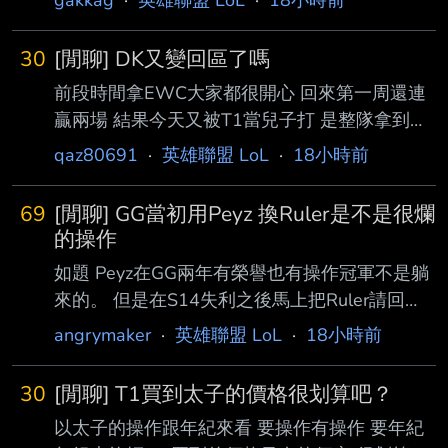
diable躲在另外一區 全部都還沒滿20歲 lpl lec
再打兩年三年那些老人ad退光就是lck這些年輕
30
[閒聊] DK又變回區了嗎
人稱霸了 想到就好恐怖==！ --
前段時間拿EWC大家都很開心 回來第一周還連
贏兩場 結果今天又被T1當兒子打 是整隊拿到錢
又變回去區了嗎 --
qaz80691
·
英雄聯盟 LoL
·
18小時前
69
[閒聊] GG當初用Peyz 換Ruler是不是很爛
的操作
如題 Peyz在GG兩年有榮譽也有操作冠軍不是躺
來的。 但是在S14失利之後馬上把Ruler請回
來，這位即將步入職業末期的選手什麼時候下滑
angrymaker
·
英雄聯盟 LoL
·
18小時前
都不意 外，我覺得他還可以煥發第二春已經很
不容易了。 真不知道GG管理層怎麼會想用一個
30
[閒聊] T1買到太子的價格很划算吧？
潛力新秀換老人的。 ---- Sent from BePTT on
以太子的操作跟年紀來看 要操作有操作 要年紀
my iPhone 14 --