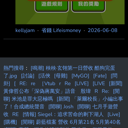
kellyjam
·
省錢 Lifeismoney
·
2026-06-08
熱門搜尋
：
[鳴潮] 秧秧·玄翎第一日營收 酷狗完蛋
了.jpg
[討論]
[活俠
[母雞]
[MyGO]
[Fate]
[問
卦]
[
RE:
re
［Vtub
r
Re
[LIVE]
[LIVE
[新聞]
黃偉哲公布「深偽蔣萬安」語音 殷瑋
R
Re:
[閒
聊] 米池是罪大惡極嗎
[新聞] 「萊爾校長」小編出事
了！合成總統聲音
[閒聊] Josh
[閒聊] 七月手遊營
收
RE
[情報] Siegel：追求苦命的剩下湖人
[Live]
[購機]
[閒聊] 蔚藍檔案 營收 6月第21名 5月第40名