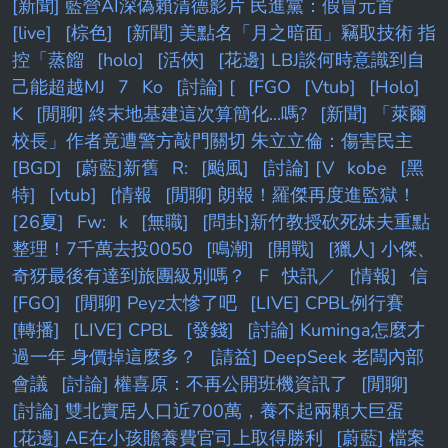
[新聞] 藍營AI深偽賴清德影片 民進黨：假冒元首
[live]
[棕色]
[新聞] 美點名「月之暗面」竊取技術 指
控「蒸餾
[holo]
[活俠]
[花邊] LBJ談何時意識到自
己能超越MJ
7
Ko
[討論] [
[FGO
[Vtub]
[Holo]
K
[閒聊] 終末地基建這次算簡化...嗎?
[新聞] 「萊爾
校長」作者竟遭警方敲門關切 朱立立倫：傷害民主
[BGD]
[蔚藍]新舊
R:
[颱風]
[討論] [V
kobe
[黑
特]
[vtub]
[情報
[閒聊] 朗報！羅傑再度進監獄！
[26夏]
Fw:
k
[無職]
[問卦]新竹教授砍死妹夫重點
整理！7千萬去投0050
[鳴潮]
[開戰]
[獵人] 小傑、
奇犽最後有達到旅團級別嗎？
F
快訊／
[情報]
信
[FGO]
[閒聊] Peyz太慘了吧
[LIVE] CPBL例行賽
[轉播]
[LIVE] CPBL
[發錢]
[討論] Kuminga怎麼才
過一年 身價掉這麼多？
[請益] DeepSeek 老闆內部
會議
[討論] 權喜原：不再公開班機資訊了
[閒聊]
[討論] 雙北實居人口近700萬，養不起兩顆大巨蛋
[花邊] AE在小孩贍養費官司上取得勝利
[蔚藍] 檔案