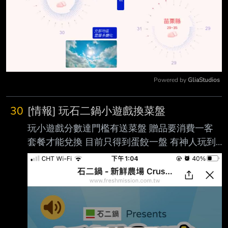
Powered by 
GliaStudios
Mute
30
[情報] 玩石二鍋小遊戲換菜盤
玩小遊戲分數達門檻有送菜盤 贈品要消費一客
套餐才能兌換 目前只得到蛋餃一盤 有神人玩到
送肉盤的嗎？ https://liff.line.me/2010129754-
8NVgvKJf ---- Sent from BePTT on my
ASUS_AI2202 --