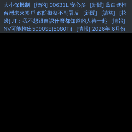
大小保機制
[標的] 00631L 安心多
[新聞] 藍白硬推
台灣未來帳戶 政院擬祭不副署反
[新聞]
[請益]
[花
邊] JT：我不想跟自認什麼都知道的人待一起
[情報]
NV可能推出5090SE(5080Ti)
[情報] 2026年 6月份
景氣燈號 紅燈 (41分)
[Holo] Hololive Dreams已開
服
[請益] 要多了解股票才不是賭？
[問題] 新莊球場
真的有很臭嗎
[蔚藍]新舊 Pickup 機制：期望值與保
護效果比較
[白銀]
[分享］
［Vtub]
[漫畫]
[討論]
[Vt
[內鬼]
[鐵道]
[閒聊
[閒聊] 想要增貸卻被老媽
擋住 被設定
[新聞] 簡舒培要求北市設索資平台 沈
伯洋力挺：
[情報] AD追求四年275M合約
PTT.BEST 批踢踢爆文 © 2026
本站與批踢踢官方無關！由粉絲整理製作！目標是讓年輕族群，也能
容易逛批踢踢！Make PTT Great Again！
Last updated post:
[HatePolitics] [討論] 陳時中也太委屈了吧