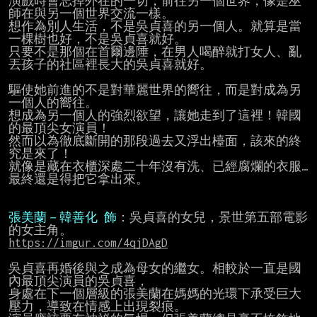
演戲時會忘掉外在的一切，前往另一個世界，像是巫
師在與另一個世界交流一樣。

想作為別人生活，不是吳貞喜的另一個人。就算是當
一棵樹也好，不是吳貞喜就好。

只要不是那個在首爾邊陲，在男人喝醉就打女人、亂
丟孩子的社區裡長大的吳貞喜就好。

驅使她前進的不是對華麗世界的嚮往，而是對成為另
一個人的嚮往。

想成為另一個人的強烈欲望，讓她走到了這裡！韓國
的最頂尖女演員！

然而以為徹底斷開的那段過去又浮出檯面，該來的終
究是來了！

就像是藏在衣櫃深處二十年沒有洗、已經腐爛的衣服…
最終還是得把它拿出來。

張美蘭－韓善化 飾
：吳貞喜的女兒，景世第五部電影
https://imgur.com/4qjDAgD
吳貞喜再婚後與之成為母女的繼女。相較於一直是國
內最頂尖演員的吳貞喜，

身處在下一個層級的張美蘭在媽媽的光環下承受巨大
壓力，導致在情感上出現裂痕。
