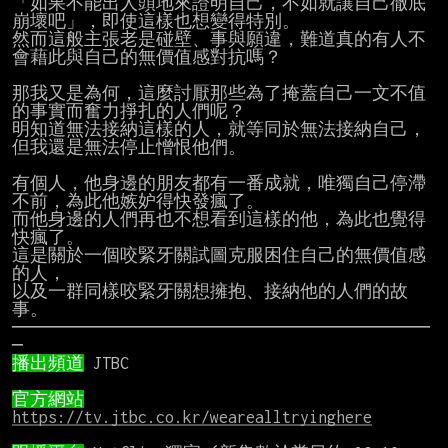
「如果不能出人頭地來證明自己，不如就讓自己徹底
崩壞吧」，即使這樣也想變得特別。

然而這般主張老是碰壁、事與願違，難道真的有人不
會藉此與自己的無價值感對抗嗎？

那我又是為何，這麼討厭那些為了掩蓋自己一文不值
的事實而奮力掙扎的人們呢？

明知道無法接納這樣的人，就等同於無法接納自己，
但我還是無法停止憎恨他們。

有個人，他身邊的朋友都有一番成就，唯獨自己停滯
不前，為此他嫉妒得快發瘋了。

而他身邊的人們再也不想看到這樣的他，為此也覺得
快瘋了。

這是關於一個咬緊牙關試圖克服困住自己的無價值感
的人，

以及一群同樣咬緊牙關想擁抱、接納他的人們的故
事。

──────────────────────────────────────
播出頻道
 JTBC

官方網站
https://tv.jtbc.co.kr/wearealltryinghere