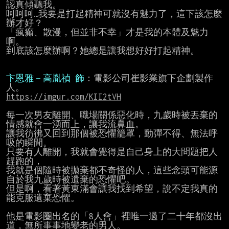
認真傾聽我。

呵呵呵…我要是打起精神可就沒有魅力了，這下該怎麼
辦才好？

「瘋癲、散漫，但並非不幸」才是我的本體及魅力
啊。

到底該怎麼辦啊？她總是讓我想好好打起精神。

卞恩雅－高胤禎 飾
：電影公司崔影業旗下企劃製作
https://imgur.com/KII2tVH
每一次男友離開、職場關係惡化時，九歲時被丟棄的
情感就會一湧而上，讓我流鼻血。

讓我彷彿又回到那個被恐懼籠罩，動彈不得、無法呼
吸的瞬間。

只要有人離開，我就會覺得是自己身上的大問題把人
趕跑的，

我就是個隨時被拋棄都不奇怪的人，這些念頭可能源
自於我九歲時被遺棄的恐懼吧。

但是啊，看著黃東滿會讓我找到希望，說不定我真的
能克服遺棄恐懼。

他是電影圈出名的「8人會」裡唯一過了二十年都沒出
道，無所事事地變老的男人。
