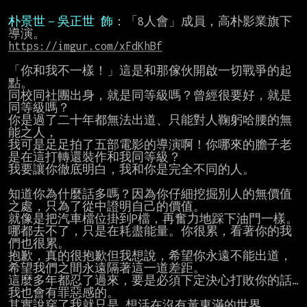
朴景世－吳正世 飾
：「8人會」成員，高朴影業旗下
https://imgur.com/xFdKhBf
「你和我不一樣！」這是和那傢伙開啟一切戰爭的起
點。

同校同社團出身，就是同等級嗎？曾經很要好，就是
同等級嗎？

你是過了二十年都無法出道、只能對人鞠躬哈腰的無
能之人，

我可是足足拍了五部電影的導演啊！你哪來的膽子老
是在這打轉還裝作和我同等級？

我要讓你徹底明白，我和你是完全不同的人。

知道你為什麼話多嗎？因為你仔細挖掘別人的無價值
之處，只為了從中證明自己的價值。

就像是把汽車檔位掛到P檔，再奮力地踩下油門一樣。

哪都去不了，只是在耗盡能量。你很累，看著你的我
們也很累。

抱歉，真的很抱歉但我想說，希望你永遠不能出道，
希望我們之間永遠隔著這一道差距。

這麼多年都忍了過來，要是必須下定決心打敗你的話…
我也會有罪惡感的。

其實說穿了我就只是…想活在沒有黃東滿的世界…
