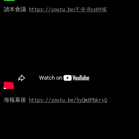
讀本會議 
https://youtu.be/f-R-RyxHYhE
海報幕後 
https://youtu.be/5yQmXPbkrvQ