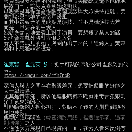
演員應該要有神祕的氣場，但張美蘭總是毫不掩飾地
展露自己，讓吳貞喜拿她沒辦法。

母親總是耳提面命提醒美蘭應該與大眾保持距離，美
蘭卻都只把她的話當耳邊風。

而其中最致命的是缺點是演技。並不是她演技太差，
而是一旦要在劇中愛人，

她就會熱切地去愛上對手演員；要想殺了某人的話，
她也會在戲外將對方恨之入骨。

看人不帶成見的她，與圈內出了名的「邊緣人」黃東
滿和卞恩雅非常投緣。

崔東賢－崔元英 飾
：炙手可熱的電影公司崔影業的代
https://imgur.com/rfhJrbR
深信人與人之間存在階級差異，想要把礙眼的無能之
人一舉清除。

尤其是黃東滿，所以他連眼睛都不眨就用毒舌狠狠刺
穿了黃東滿的心。

對能賺錢的人掏心掏肺，對賺不了錢的人則是徹頭徹
尾地蔑視。

典型的強弱弱強
（韓國網路用語，指遇強示弱、遇弱
則稱強）
之人，

不過他大方展現自己現實的一面，在旁人看來反倒有