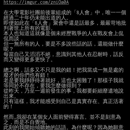
https://imgur.com/zniOa0A
在大學電影社團前後輩組成的「8人會」中，唯一一個
經過二十年仍未能出道的人。

即便如此在「8人會」聚會中還是話最多，最嚴苛地批
判著世上所有的電影。

本人也知道這就像是個未經歷戰爭的人在戰友會上侃
侃而談，

但一無所有的人，要是不多說些話的話，還能做什麼
呢？

每當自己又滔滔不絕，意識到其他人在忍耐時，話反
而又變得更多更快了。

總之啊，話多又不只是我的錯！把我當成一無是處的
廢才的你們也有錯！

老是要我靜靜待著就好，這也太困難了！那樣子我就
等同於不存在，要我怎麼做得到？

從昨天，乃至一週前發生的事，我都要鉅細靡遺地說
出來。

只有這樣，我才能感受到自己是真實存在、真正活著
的！

然而…我卻在某個女人面前變得寡言。並不是刻意為
之，而是不自覺地。

此刻的我開始傾聽她的話語。為什麼呢？因為她願意