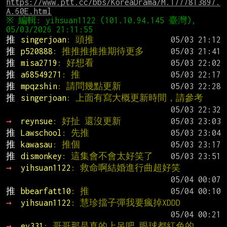
https://www.ptt.cc/bbs/KoreaDrama/M.1777813897.
A.60E.html
※ 編輯: yihsuan1122 (101.10.94.145 臺灣), 
推 
singerjoan
: 頭推
推 
p520888
: 推推推推推期待更多
推 
misa2719
: 好想看
推 
a68549271
: 推
推 
mpqzshin
: 請問幾點更新
推 
singerjoan
: 上面有寫大概更新時間，請參考
→ 
reynsue
: 好扯 還沒更新
推 
Lawschool
: 先推
推 
kawasau
: 推個
推 
dismonkey
: 這集會不會太好笑了
→ 
yihsuan1122
: 救命啊結婚進行曲超好笑
推 
bbearfatt10
: 推
→ 
yihsuan1122
: 慧珍擋子彈我要瘋掉XDDD
→ 
ev331
: 哥哥那是真的上吊吧 眼球都紅色的