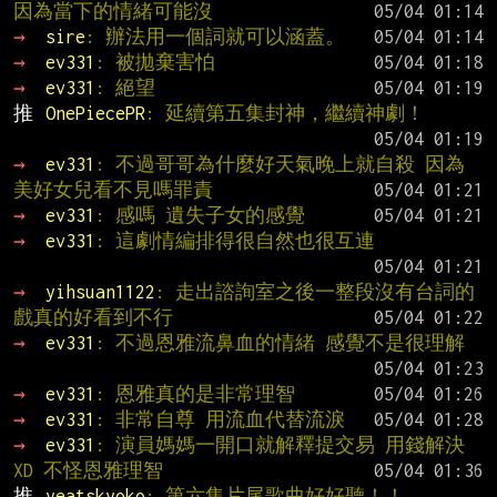
因為當下的情緒可能沒
→ 
sire
: 辦法用一個詞就可以涵蓋。
→ 
ev331
: 被拋棄害怕
→ 
ev331
: 絕望
推 
OnePiecePR
: 延續第五集封神，繼續神劇！
→ 
ev331
: 不過哥哥為什麼好天氣晚上就自殺 因為
美好女兒看不見嗎罪責
→ 
ev331
: 感嗎 遺失子女的感覺
→ 
ev331
: 這劇情編排得很自然也很互連
→ 
yihsuan1122
: 走出諮詢室之後一整段沒有台詞的
戲真的好看到不行
→ 
ev331
: 不過恩雅流鼻血的情緒 感覺不是很理解
→ 
ev331
: 恩雅真的是非常理智
→ 
ev331
: 非常自尊 用流血代替流淚
→ 
ev331
: 演員媽媽一開口就解釋提交易 用錢解決 
XD 不怪恩雅理智
推 
yeatskyoko
: 第六集片尾歌曲好好聽！！