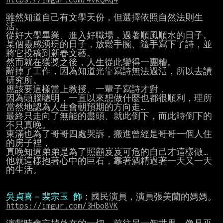
雖然知道自己有文學天份，但選擇依照自然法則生
活。

從好大學畢業、進入好職場，過著順風順水的日子。

某個靈感湧現的日子，放鬆手腕、隨手寫下了詩，並
將它投稿到新春文藝。

然而就在獲獎之後，人生從此變得一團糟。

辭掉了工作，因為知道光靠寫詩無法過活，所以去讀
研究所。

應該要這樣當上教授、一輩子寫詩才對，

因為頭腦聰明，一直以來想做什麼也都很順利，理所
當然地認為人生會朝預期的方向走…

最終只走向了無能的盡頭、就此倒下，而此時倒下的
不只真晚。

東滿也為了哥哥四處哭訴，搬進曾經是哥哥一個人住
的房子裡，

真晚知道弟弟是為了照顧岌岌可危的自己才這樣做…

他就這樣抱著心中的巨石，靠著酒精過著一天又一天
的生活。

吳貞喜－裴宗玉 飾
https://imgur.com/3Hbo8VK