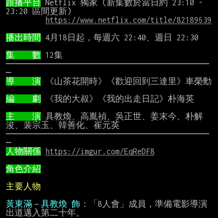
跟播平台
 Netflix 獨家 (新集數於當日約 23:10 - 
23:20 區間更新)

https://www.netflix.com/title/82189639
播出時間
 4月18日起，每週六 22:40、週日 22:30

集    數
 12集

──────────────────────────────────────
導    演
 《山茶花開時》《歡迎回到三達里》車榮勳

編    劇
 《我的大叔》《我的出走日記》朴海英

主    演
 具教煥、高胤禎、吳正世、姜末今、朴解
浚、裴宗玉、韓善化、崔元英

──────────────────────────────────────
人物關係
https://imgur.com/EqReDF8
角色介紹
主要人物
黃東滿－具教煥 飾
：「8人會」成員，準備電影導演