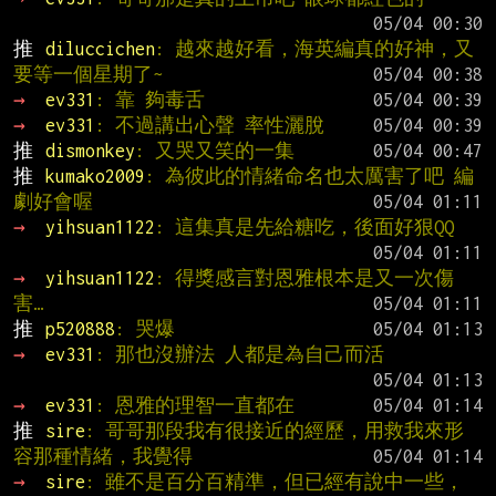
推 
diluccichen
: 越來越好看，海英編真的好神，又
要等一個星期了~
→ 
ev331
: 靠 夠毒舌
→ 
ev331
: 不過講出心聲 率性灑脫
推 
dismonkey
: 又哭又笑的一集
推 
kumako2009
: 為彼此的情緒命名也太厲害了吧 編
劇好會喔
→ 
yihsuan1122
: 這集真是先給糖吃，後面好狠QQ
→ 
yihsuan1122
: 得獎感言對恩雅根本是又一次傷
害…
推 
p520888
: 哭爆
→ 
ev331
: 那也沒辦法 人都是為自己而活
→ 
ev331
: 恩雅的理智一直都在
推 
sire
: 哥哥那段我有很接近的經歷，用救我來形
容那種情緒，我覺得
→ 
sire
: 雖不是百分百精準，但已經有說中一些，