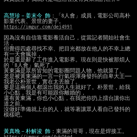
高慧珍－姜末今 飾
：「8人會」成員，電影公司高朴
https://imgur.com/dej4991
因為沒有自信靠電影養活自己，從當記者開始社會生
活，

但覺得四處尋找不幸、把目光都放在他人的不幸上總
有一天會瘋掉，

於是還是辭了工作進入電影界。現在則是快被那煩人
的「8人會」氣死了。

黃東滿是眾所皆知的電影圈問題人物，他就算了。

老是被黃東滿的一言一行氣得渾身發抖的自卑大王──
我老公朴景世，實在太丟臉了。

要是這兩個人都滾出我的人生就好了。朴景世，給我
小心點，我是有可能跟你離婚的，

還有黃東滿，你也小心點，在我把你扔上擂台讓你出
道之前。

沒做好準備就上台的人，就等著讓眾人看自己發抖的
模樣吧。

黃真晚－朴解浚 飾
https://imgur.com/4vkQAq4