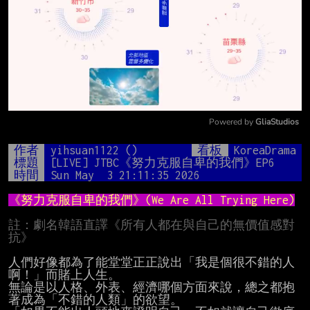
Powered by 
GliaStudios
Mute
作者
yihsuan1122 ()
看板
KoreaDrama
標題
[LIVE] JTBC《努力克服自卑的我們》EP6
時間
Sun May  3 21:11:35 2026
《努力克服自卑的我們》(We Are All Trying Here)
註：劇名韓語直譯《所有人都在與自己的無價值感對
抗》
人們好像都為了能堂堂正正說出「我是個很不錯的人
啊！」而賭上人生。

無論是以人格、外表、經濟哪個方面來說，總之都抱
著成為「不錯的人類」的欲望。
