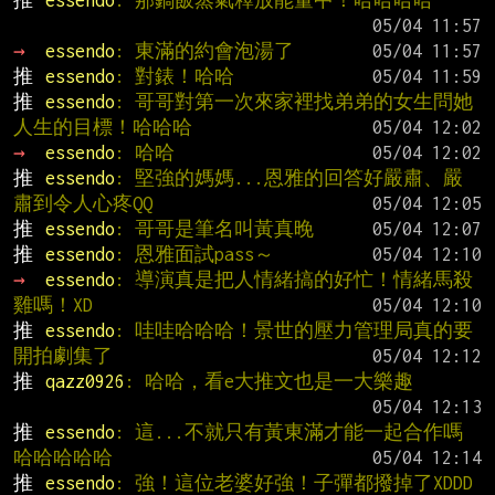
推 
essendo
: 那鍋飯蒸氣釋放能量中！哈哈哈哈
→ 
essendo
: 東滿的約會泡湯了
推 
essendo
: 對錶！哈哈
推 
essendo
: 哥哥對第一次來家裡找弟弟的女生問她
人生的目標！哈哈哈
→ 
essendo
: 哈哈
推 
essendo
: 堅強的媽媽...恩雅的回答好嚴肅、嚴
肅到令人心疼QQ
推 
essendo
: 哥哥是筆名叫黃真晚
推 
essendo
: 恩雅面試pass～
→ 
essendo
: 導演真是把人情緒搞的好忙！情緒馬殺
雞嗎！XD
推 
essendo
: 哇哇哈哈哈！景世的壓力管理局真的要
開拍劇集了
推 
qazz0926
: 哈哈，看e大推文也是一大樂趣
推 
essendo
: 這...不就只有黃東滿才能一起合作嗎
哈哈哈哈哈
推 
essendo
: 強！這位老婆好強！子彈都撥掉了XDDD