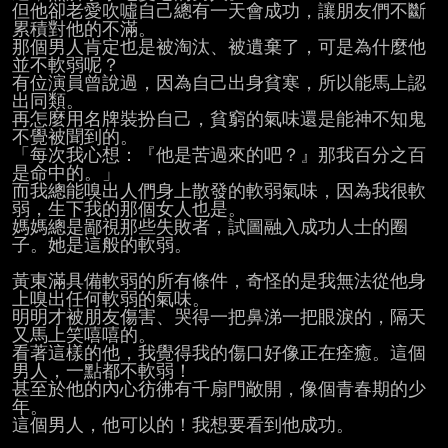
但他卻老愛吹噓自己總有一天會成功，讓朋友們不斷
累積對他的不滿。

那個男人肯定也是被淘汰、被遺棄了，可是為什麼他
並不軟弱呢？

有位演員曾說過，因為自己出身貧寒，所以能馬上認
出同類。

再怎麼用名牌裝扮自己，貧窮的氣味還是能神不知鬼
不覺被聞到的。

「每次我心想：『他是苦過來的吧？』那我百分之百
是命中的。」

而我總能嗅出人們身上散發的軟弱氣味，因為我很軟
弱，生下我的那個女人也是。

媽媽總是鄙視那些失敗者，試圖融入成功人士的圈
子。她是這般的軟弱。

黃東滿具備軟弱的所有條件，奇怪的是我無法從他身
上嗅出任何軟弱的氣味。

明明才被朋友傷害、哭得一把鼻涕一把眼淚的，隔天
又馬上笑嘻嘻的。

看著這樣的他，我覺得我的傷口好像正在痊癒。這個
男人，一點都不軟弱！

甚至於他的內心彷彿有千扇門敞開，像個青春期的少
年。

這個男人，他可以的！我想要看到他成功。
