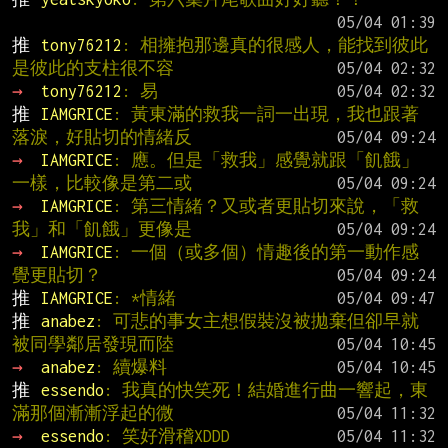
推 
tony76212
: 相擁抱那邊真的很感人，能找到彼此
是彼此的支柱很不容
→ 
tony76212
: 易
推 
IAMGRICE
: 黃東滿的救我一詞一出現，我也跟著
落淚，好貼切的情緒反
→ 
IAMGRICE
: 應。但是「救我」感覺就跟「飢餓」
一樣，比較像是第二或
→ 
IAMGRICE
: 第三情緒？又或者更貼切來說，「救
我」和「飢餓」更像是
→ 
IAMGRICE
: 一個（或多個）情趣後的第一動作感
覺更貼切？
推 
IAMGRICE
: *情緒
推 
anabez
: 可悲的事女主想假裝沒被拋棄但卻早就
被同學鄰居發現而陸
→ 
anabez
: 續爆料
推 
essendo
: 我真的快笑死！結婚進行曲一響起，東
滿那個漸漸浮起的微
→ 
essendo
: 笑好滑稽XDDD