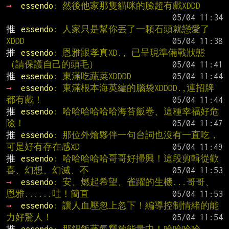
→ 
essendo
: 然後他家那隻貓咪的臉超有戲XDDD
推 
essendo
: 人家只是幫你丟了一顆石頭就戀愛了
XDDD
推 
essendo
: 恩雅跟孝真XD., 已呈現準備戰狀態
（請保護自己的頭毛）
推 
essendo
: 東滿吃蔬菜XDDDD
→ 
essendo
: 東滿根本海英編的腦袋XDDDD.,連招牌
都有戲！
推 
essendo
: 哈哈哈哈哈哈海苔飯卷、這種幸福好危
險！
推 
essendo
: 那位外燴夥伴一句台詞也沒有一直吃，
可是好有存在感XD
推 
essendo
: 哈哈哈哈哈哥哥好掃興！這段剪輯從歡
喜、幻想、幻滅、不
→ 
essendo
: 安、燃起希望、雀躍的生機...哥哥、
恩雅......哇！簡直
→ 
essendo
: 讓人血壓忽上忽下！編導控制情緒的能
力好驚人！