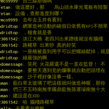
ymco9999
: 台三線那個嗎
fetan
: 做這麼好，那    烏山頭水庫光電板有陸製
fetan
: 設備，查察進度到哪？
ymco9999
: 去年去玉井有看到
adridtop
: 網軍造神活動的確假日依舊有KPI不簡單
adridtop
: ，糧食就是香
23061542
: 淡江大橋 老四川出來蹭後就沒有腦殘
23061542
: 路權草 出來吵 真的好笑
adridtop
: 一座橋被蓋到用手可以把螺絲鬆掉，就
adridtop
: 綠最強的啊
odomessage
: 笑死 火花羅還不是一直在監督！ 不
odomessage
: 要整天遇到党的爛事就自動把頭埋在
odomessage
: 沙子裡好像沒事一樣。
sman
: 藍白草太玻璃了吧這樣就叫做造神喔，那你
sman
: 們三不五時南無李國鼎藍無孫運璿南無十大
sman
: 建設是在XDD
23061542
: 哈 腦殘路權草
rella
: 去看看台南板