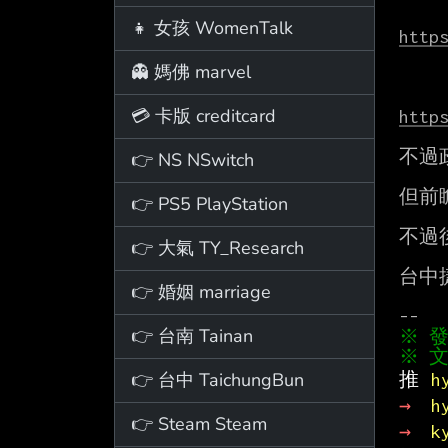
👧 女孩 WomenTalk
http
👻 媽佛 marvel
💳 卡版 creditcard
http
不過
👉 NS NSwitch
但前
👉 PS5 PlayStation
不過
👉 大氣 TY_Research
台中
👉 婚姻 marriage
👉 台南 Tainan
※ 文
👉 台中 TaichungBun
推 
h
→ 
h
👉 Steam Steam
→ 
k