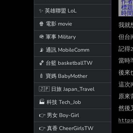
作
標
✨ 英雄聯盟 LoL
時
🍿 電影 movie
我就
🪖 軍事 Military
但台
記得2
📡 通訊 MobileComm
當時
🏀 台籃 basketballTW
後來
🍼 寶媽 BabyMother
這次
🇯🇵 日旅 Japan_Travel
原來
🏭 科技 Tech_Job
然後
👉 男女 Boy-Girl
http
👉 真香 CheerGirlsTW