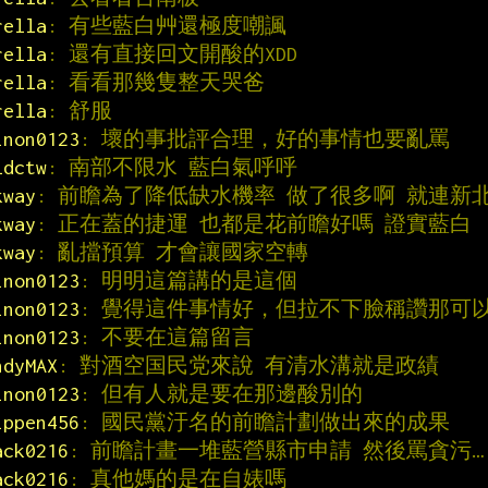
rella
: 有些藍白艸還極度嘲諷
rella
: 還有直接回文開酸的XDD
rella
: 看看那幾隻整天哭爸
rella
: 舒服
inon0123
: 壞的事批評合理，好的事情也要亂罵
ldctw
: 南部不限水 藍白氣呼呼
kway
: 前瞻為了降低缺水機率 做了很多啊 就連新
kway
: 正在蓋的捷運 也都是花前瞻好嗎 證實藍白
kway
: 亂擋預算 才會讓國家空轉
inon0123
: 明明這篇講的是這個
inon0123
: 覺得這件事情好，但拉不下臉稱讚那可
inon0123
: 不要在這篇留言
ndyMAX
: 對酒空国民党來說 有清水溝就是政績
inon0123
: 但有人就是要在那邊酸別的
ippen456
: 國民黨汙名的前瞻計劃做出來的成果
ack0216
: 前瞻計畫一堆藍營縣市申請 然後罵貪污…
ack0216
: 真他媽的是在自婊嗎