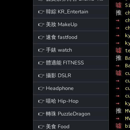
噓 
S
👉 韓綜 KR_Entertain
推 
c
→ 
c
👉 美妝 MakeUp
→ 
c
→ 
k
👉 速食 fastfood
→ 
k
👉 手錶 watch
噓 
t
推 
B
👉 體適能 FITNESS
→ 
B
噓 
c
👉 攝影 DSLR
→ 
c
👉 Headphone
→ 
c
→ 
c
👉 嘻哈 Hip-Hop
→ 
k
推 
M
👉 轉珠 PuzzleDragon
→ 
M
噓 
b
👉 美食 Food