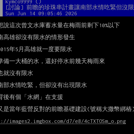
者
kymco9999 ()
題
[討論] 前瞻的珍珠串計畫讓南部水情吃緊但沒
間
Sun Jun 14 09:05:46 2026
想說這次曾文水庫蓄水量在梅雨前剩下10%以下

南高雄卻沒有限水的情形發生

015年5月高雄就一度要限水

準備一大桶的水，還好停水前幾天梅雨來

也就沒有限水

南部水情吃緊，但卻沒有出現限水

背後有個「水網」在支援

又是當年藍營反對的前瞻基礎建設(號稱大撒幣綁樁)
s://images2.imgbox.com/d7/e8/4cTXTOSm_o.png