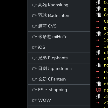
推 
C
👉 高雄 Kaohsiung
推 
g
推 
C
👉 羽球 Badminton
→ 
C
👉 超商 CVS
→ 
g
推 
z
👉 米哈遊 miHoYo
→ 
l
→ 
l
👉 iOS
推 
c
👉 兄弟 Elephants
→ 
c
推 
r
👉 日劇 Japandrama
→ 
r
→ 
r
👉 玄幻 CFantasy
推 
c
👉 ES e-shopping
噓 
M
推 
z
👉 WOW
→ 
z