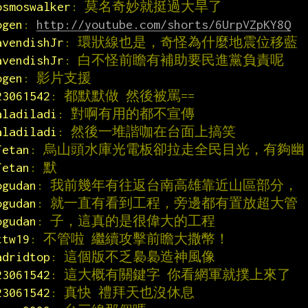
osmoswalker
: 莫名奇妙就挺過大旱了
ogen
: 
http://youtube.com/shorts/6UrpVZpKY8Q
avendishJr
: 環狀線也是，奇怪為什麼地震位移藍
avendishJr
: 白不怪前瞻有補助要民進黨負責呢
ogen
: 影片支援
23061542
: 都默默做 然後被罵==
aladiladi
: 對啊有用的都不宣傳
aladiladi
: 然後一堆諧咖在台面上搞笑
fetan
: 烏山頭水庫光電板卻拉走全民目光，有夠幽
fetan
: 默
ogudan
: 我前幾年有往返台南高雄靠近山區部分，
ogudan
: 就一直有看到工程，旁邊都有置放超大管
ogudan
: 子，這真的是很偉大的工程
ttw19
: 不管啦 繼續攻擊前瞻大撒幣！
adridtop
: 這個版不乏裊裊造神風像
23061542
: 這大概有關鍵字 你看網軍就撲上來了
23061542
: 真快 禮拜天也沒休息