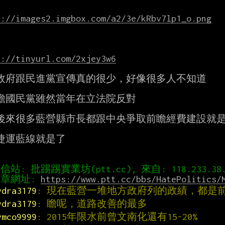
s://images2.imgbox.com/a2/3e/kRbv7lp1_o.png
s://tinyurl.com/2xjey3w6
政府跟民進黨宣傳真的很少，好像很多人不知道

瞻國民黨雖然當年在立法院反對

後來很多藍營縣市長都跟中央爭取前瞻經費建設就是
捷運藍線就是了

章網址: 
https://www.ptt.cc/bbs/HatePolitics/
ydra3179
: 現在藍營一堆地方政府列的政績，都是
ydra3179
: 瞻呢，道路改善的最多
ymco9999
: 2015年限水前曾文南化還有15-20%