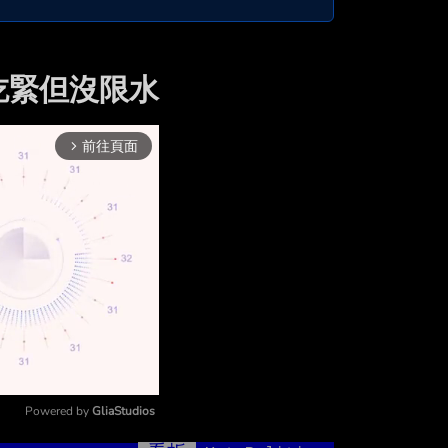
吃緊但沒限水
前往頁面
arrow_forward_ios
Powered by 
GliaStudios