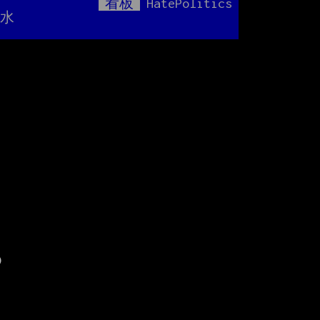
看板
HatePolitics
Mute
限水

