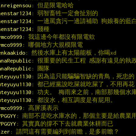
inreigensou
: 但是限電哈哈
henstar1234
: 弱智畜牲一定會扯別的
henstar1234
: 一邊罵貪污一邊請補助 狗娘養的藍
henstar1234
: 賤種
ymco9999
: 我這邊今年都沒有限電欸
ymco9999
: 哪個地方大規模限電
enkaakido
: 然後水庫上有太陽能板，你喝xd
anaRepublic
: 很重要的民生工程 感謝有遠見的執
anaRepublic
: 團隊
uteyuyu1130
: 因為這只能騙騙智缺的青鳥，死忠的
uteyuyu1130
: 都已經黨說吃屎就吃屎了，不用再花
uteyuyu1130
: 功夫。 梅雨來之前，南部那幾個水
uteyuyu1130
: 都沒水，相互調度是有屁用。
ymco9999
: 高屏溪表示
VPGGYY
: 南部不是吃水庫水的，那個主要是給農業
VPGGYY
: 其實真的撐不下去就農業休耕而已
izer
: 請問這有需要編列到前瞻，是多前瞻？