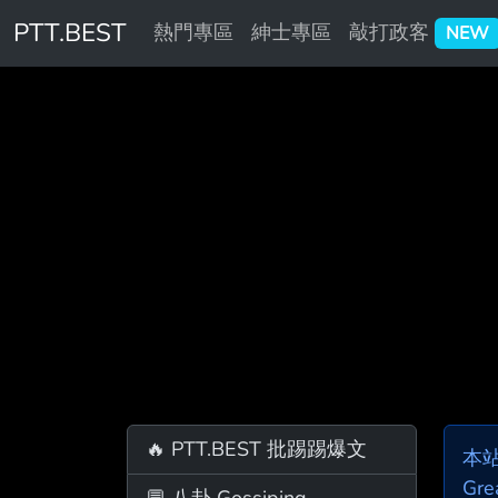
PTT.BEST
熱門專區
紳士專區
敲打政客
NEW
🔥 PTT.BEST 批踢踢爆文
本
Gre
💬 八卦 Gossiping