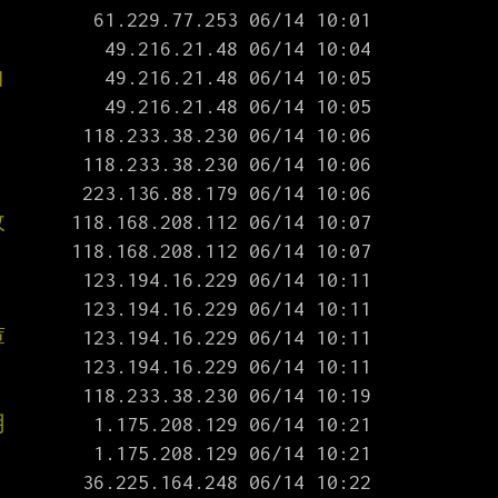
白
政
庫
用