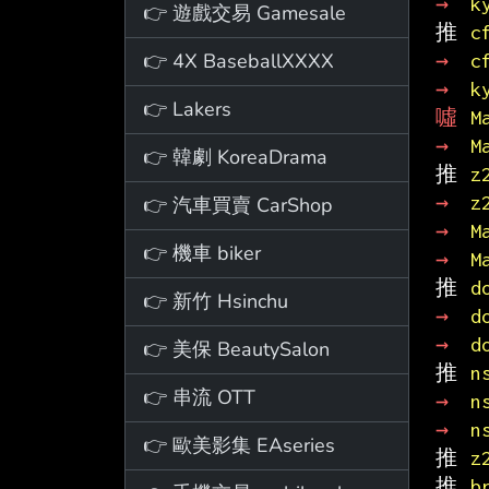
→ 
k
👉 遊戲交易 Gamesale
推 
c
👉 4X BaseballXXXX
→ 
c
→ 
k
👉 Lakers
噓 
M
→ 
M
👉 韓劇 KoreaDrama
推 
z
→ 
z
👉 汽車買賣 CarShop
→ 
M
👉 機車 biker
→ 
M
推 
d
👉 新竹 Hsinchu
→ 
d
→ 
d
👉 美保 BeautySalon
推 
n
👉 串流 OTT
→ 
n
→ 
n
👉 歐美影集 EAseries
推 
z
推 
b