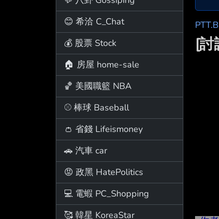
😊 希洽 C_Chat
PTT.
[
💰 股票 Stock
🏠 房屋 home-sale
🏀 美國職籃 NBA
⚾ 棒球 Baseball
👛 省錢 Lifeismoney
🚗 汽車 car
😡 政黑 HatePolitics
💻 電蝦 PC_Shopping
🥰 韓星 KoreaStar