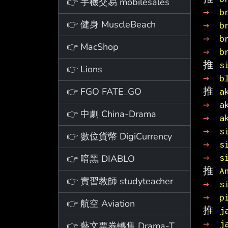
👉 手機交易 mobilesales
→ 
b
👉 健身 MuscleBeach
→ 
b
→ 
b
👉 MacShop
→ 
b
推 
s
👉 Lions
→ 
b
👉 FGO FATE_GO
推 
a
→ 
a
👉 中劇 China-Drama
→ 
a
→ 
s
👉 數位貨幣 DigiCurrency
→ 
s
→ 
s
👉 暗黑 DIABLO
推 
A
👉 實習教師 studyteacher
→ 
s
→ 
p
👉 航空 Aviation
推 
j
→ 
j
👉 藝文票券轉售 Drama-Ticket