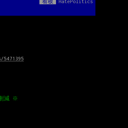
看板
HatePolitics
Mute
麗
s/5471395
刪減 ※