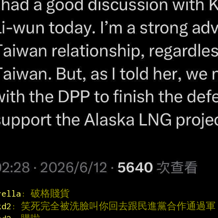
rella
: 破格賤貨
kd2
: 笑死完全被洗臉叫你回去跟民進黨合作通過軍