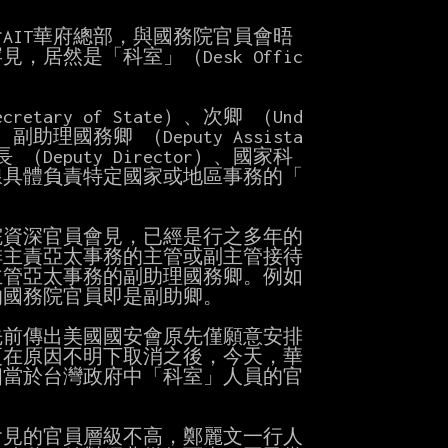
IT華府總部，與國務院官員會晤

然是「科室」（Desk Offic

y of State）、次卿 （Und

）、副助理國務卿 （Deputy Assista

 （Deputy Director）、國家科

第一線具體負責特定國家或地區事務的「

資深官員會見，已經是行之多年的

主責亞太事務的主管或副主管接待

管亞太事務的副助理國務卿。例如

國務院官員即是副助卿。

前傳出美國國安會原先僅願意安排

在原因不明下取消之後，今天，華

當於台灣政府中「科室」人員的官

見的官員層級不高，鄭麗文一行人
