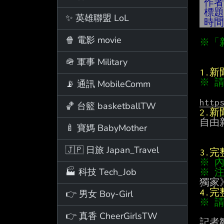
作
標
✨ 英雄聯盟 LoL
時
🍿 電影 movie
※「
🪖 軍事 Military
1.
※ 
📡 通訊 MobileComm
http
🏀 台籃 basketballTW
2.
自由
🍼 寶媽 BabyMother
🇯🇵 日旅 Japan_Travel
3.
※ 
🏭 科技 Tech_Job
※ 
4.
👉 男女 Boy-Girl
※ 
👉 真香 CheerGirlsTW
記者