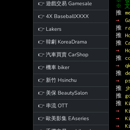
👉 遊戲交易 Gamesale
※ 文
推 
m
👉 4X BaseballXXXX
→ 
G
推 
r
👉 Lakers
推 
H
👉 韓劇 KoreaDrama
推 
C
→ 
H
👉 汽車買賣 CarShop
推 
c
→ 
q
👉 機車 biker
推 
d
👉 新竹 Hsinchu
→ 
p
推 
j
👉 美保 BeautySalon
推 
g
推 
K
👉 串流 OTT
→ 
K
👉 歐美影集 EAseries
→ 
K
→ 
K