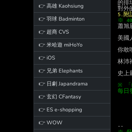
的排
👉 高雄 Kaohsiung
5.
👉 羽球 Badminton
※ 
蕭旭
👉 超商 CVS
美國
👉 米哈遊 miHoYo
你敢
👉 iOS
林沛
👉 兄弟 Elephants
史上
👉 日劇 Japandrama
※ 
每日
👉 玄幻 CFantasy
👉 ES e-shopping
👉 WOW