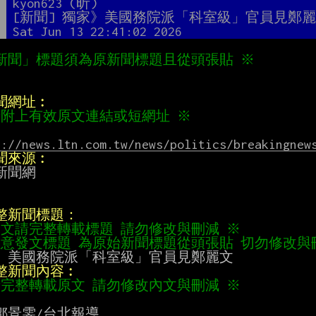
者
kyon623 (昕)
題
[新聞] 獨家》美國務院派「科室級」官員見鄭
間
Sat Jun 13 22:41:02 2026
新聞」標題須為原新聞標題且從頭張貼 ※
新聞網址︰
請附上有效原文連結或短網址 ※
s://news.ltn.com.tw/news/politics/breakingnew
新聞來源︰
新聞網

完整新聞標題：
內文請完整轉載標題 請勿修改與刪減 ※
注意發文標題 為原始新聞標題從頭張貼 切勿修改與
完整新聞內容︰
請完整轉載原文 請勿修改內文與刪減 ※
鄒景雯/台北報導
