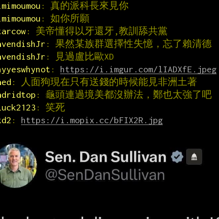
imimoumou
: 真的派科長來見你
imimoumou
: 如你所願
tarcow
: 美帝懂得以牙還牙,教訓舔共黨
avendishJr
: 果然某族群選擇性失憶，忘了賴清德
avendishJr
: 見過盧比歐XD
hyyeswhynot
: 
https://i.imgur.com/lIADXfE.jpeg
aed
: 人面狗現在只有送錢的時候能見非洲土著
adridtop
: 龜頭連過境美都沒辦法，鄭也太強了吧
luck2123
: 笑死
kd2
: 
https://i.mopix.cc/bFIX2R.jpg