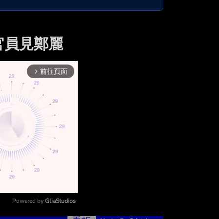
官員見鄭麗
前往頁面
arrow_forward_ios
Powered by 
GliaStudios