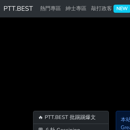
PTT.BEST
熱門專區
紳士專區
敲打政客
NEW
🔥 PTT.BEST 批踢踢爆文
本
Gre
💬 八卦 Gossiping