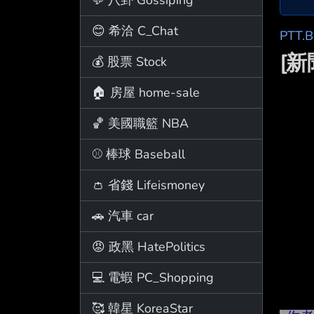
😊 希洽 C_Chat
PTT.
[
💰 股票 Stock
🏠 房屋 home-sale
🏀 美國職籃 NBA
⚾ 棒球 Baseball
👛 省錢 Lifeismoney
🚗 汽車 car
😡 政黑 HatePolitics
💻 電蝦 PC_Shopping
🥰 韓星 KoreaStar