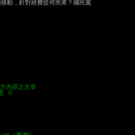
移動，針對經費從何而來？國民黨



他方內容之文章 
度 ※