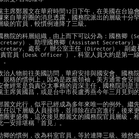
黨主席鄭麗文在華府時間12日下午，在美國在台協會A
據來自華府圈的消息透露，國務院派出的層級十分罕見，居
）層級的官員，較慣例連降了三級。

務院的科層組織，由上而下可以分為：國務卿（Secretar
Secretary）、助理國務卿（Assistant Secretary
Secretary、處長 / 辦公室主任（Director）、副處長
專責官員（Desk Officer ），科室人員大約是
。

政治人物前往美國訪問，華府安排與國安會、國務院
。規格的慣例上，因為是政黨領袖，美方通常會安排
安會經常是負責亞太事務的資深主任，國務院則是主
黨主席黃國昌，或是台中市長盧秀燕今年三月見到的
鄭麗文此行，似乎已經成為多年來唯一的例外。繼先
主任以下層級人員接待，並排除在白宮進行，後來更
體圈更盛傳，這次接見鄭麗文的國務院官員層級，相
此一安排堪稱「首見」。

助卿的慣例，改為科室官員，等於連降三級。雖然會