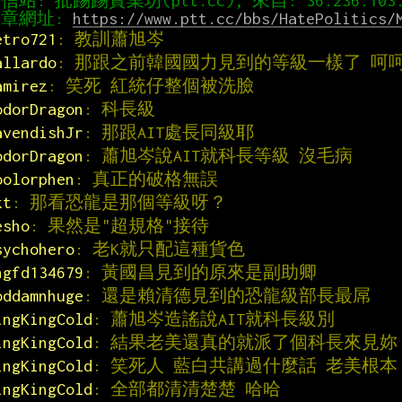
章網址: 
https://www.ptt.cc/bbs/HatePolitics/
etro721
: 教訓蕭旭岑
allardo
: 那跟之前韓國國力見到的等級一樣了 呵
amirez
: 笑死 紅統仔整個被洗臉
odorDragon
: 科長級
avendishJr
: 那跟AIT處長同級耶
odorDragon
: 蕭旭岑說AIT就科長等級 沒毛病
oolorphen
: 真正的破格無誤
kt
: 那看恐龍是那個等級呀？
esho
: 果然是"超規格"接待
sychohero
: 老K就只配這種貨色
hgfd134679
: 黃國昌見到的原來是副助卿
oddamnhuge
: 還是賴清德見到的恐龍級部長最屌
ingKingCold
: 蕭旭岑造謠說AIT就科長級別
ingKingCold
: 結果老美還真的就派了個科長來見妳
ingKingCold
: 笑死人 藍白共講過什麼話 老美根本
ingKingCold
: 全部都清清楚楚 哈哈