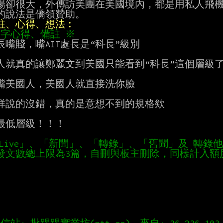
場卻很大，外傳訪美團在美國境內，都是用私人飛機
附註、心得、想法︰
40字心得、備註 ※
辰嘴賤，嘴AIT處長是“科長”級別

人就真的讓鄭麗文到美國只能看到“科長”這個層級了
嘴美國人，美國人就直接洗你臉

祥說的沒錯，真的是意想不到的規格欸

最低層級！！！

「Live」、「新聞」、「轉錄」、「舊聞」及 轉錄
發文數總上限為3篇，自刪與板主刪除，同樣計入額