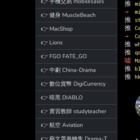
👉 手機交易 mobilesales
推 
m
→ 
m
👉 健身 MuscleBeach
推 
s
推 
C
👉 MacShop
→ 
C
👉 Lions
推 
w
推 
q
👉 FGO FATE_GO
噓 
M
推 
b
👉 中劇 China-Drama
推 
h
👉 數位貨幣 DigiCurrency
👉 暗黑 DIABLO
👉 實習教師 studyteacher
👉 航空 Aviation
👉 藝文票券轉售 Drama-Ticket