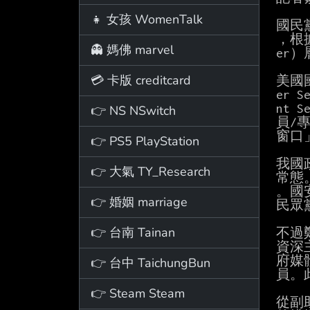
👧 女孩 WomenTalk
國民
，根
👻 媽佛 marvel
er
💳 卡版 creditcard
美國國
er 
nt 
👉 NS NSwitch
員/
窗口」
👉 PS5 PlayStation
我國
👉 大氣 TY_Research
常態
。國
👉 婚姻 marriage
民眾
👉 台南 Tainan
不過
資深
府媒
👉 台中 TaichungBun
員。
👉 Steam Steam
從副