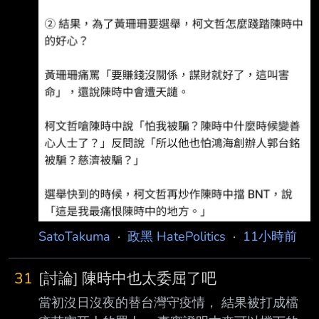
SatoTakuma
·
政黑 HatePolitics
·
11小時前
31
[討論] 陳時中也太委屈了吧
當初沒日沒夜的替台灣守疫情， 結果被打成檔