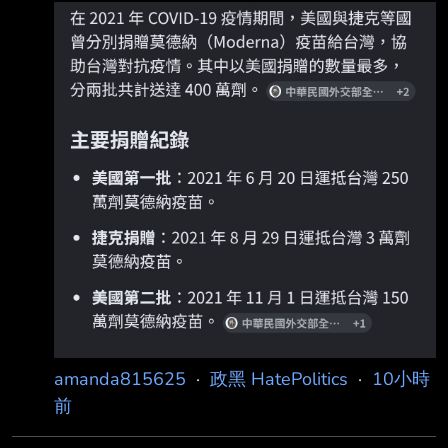
府有下的訂單 首先政府未雨綢繆 在2021年2月8
日 台灣疫情還控制得非常好 完全沒有擴散的時
候 就簽署契約買了505萬劑莫德納疫苗 然後在
2021年7月22號 政府公開發佈新聞稿 台灣政府
跟美國的莫德納公司 狂買了36,000,000劑莫德
納疫苗 我真的不理解為什麼還有藍白在造謠 說
當初政府沒有認真買疫苗 莫德納疫苗一樣是優
秀疫苗 不是只有BNT是好疫苗 難道莫德納就不
是好疫苗了嗎？ 在
amanda815625
·
政黑 HatePolitics
·
10小時
前