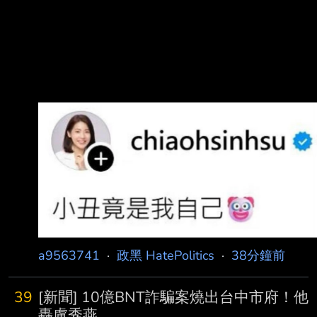
a9563741
·
政黑 HatePolitics
·
38分鐘前
39
[新聞] 10億BNT詐騙案燒出台中市府！他
轟盧秀燕