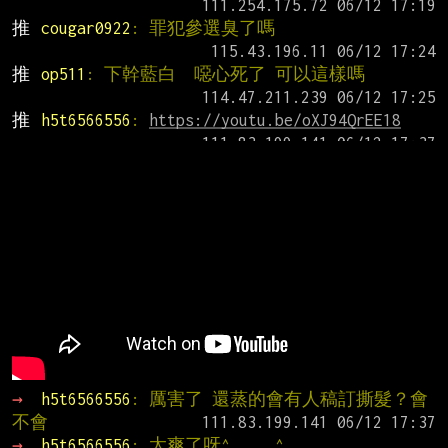
推 
cougar0922
: 罪犯參選臭了嗎
推 
op511
: 下幹藍白  噁心死了 可以這樣嗎
推 
h5t6566556
: 
https://youtu.be/oXJ94QrEE18
→ 
h5t6566556
: 厲害了 還蒸的會有人稿訂撕髮？會
不會
→ 
h5t6566556
: 太爽了呀^  _  ^