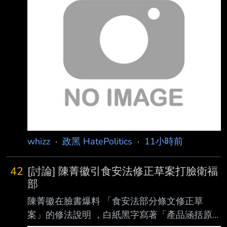
當初信誓旦旦 就是這樣? 那些錢都是人家捐的
當然你媽的現在都靠醫院賺錢 那個靜思堂 青瓦
琉璃 好不大器 宇宙大覺者 好不美觀 慈濟宗 好
不正派 結果被騙十億 完全不敢聲張 幹勒 到底在
隱瞞什麼 爛到根了 -- 要相信科學，不要相信感
覺。 --
whizz
·
政黑 HatePolitics
·
11小時前
42
[討論] 陳菁徽引食安法修正草案打臉衛福
部
陳菁徽在臉書爆料 「食安法部分條文修正草
案」的修法說明 ，白紙黑字寫著「產品涵括原