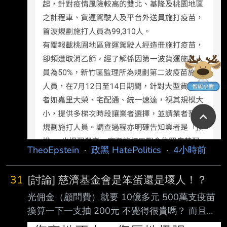
TheoEpstein
·
政黑 HatePolitics
·
4小時前
31
[討論] 慈濟基金會是笨蛋還是壞人！？
光佣金（顧問費）就要 10億多元 500萬支疫苗
換算一下一支抽 200元 不覺得很貴嗎？ 而且一
開始撞牆買不到 後面是搭 台積和鴻海的順風車