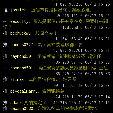
推 
jassick
: 這個市長爆料出來，讓她落選。
→ 
eecoolty
: 所以是哪個市長有案在身 需要打來關
切？
推 
pcchuckwu
: 垃圾立委！
推 
dandes0227
: 為了當立委連臉都不要
推 
raymond501
: 要做就做 還誣賴林淑芬 超速仔
→ 
raymond501
: 高虹安真的讓人見證甚麼叫做 王法
推 
slimak
: 真的司法會搞定 好屌喔
推 
pivotalHarry
: 貪污犯條款
推 
adwn
: 真的搞定了
推 
dawson0130
: 台灣以後真的會變成貪污聖地