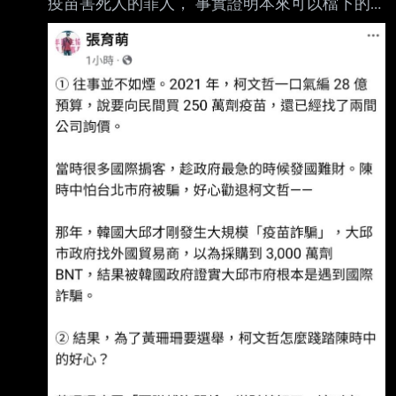
疫苗害死人的罪人， 事實證明本來可以檔下的
是詐騙， 一直到上週， 連吃個熱炒也要被扒
皮， 真是也太可憐委屈了吧 --