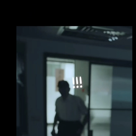
http://i.imgur.com/38Ztt9a.gif wow他會飛啊
http://i.imgur.com/DrtRlRc.jpg 不只柯文哲嚇一
跳 小草也驚呆了 http://i.imgur.com/Dj15B1b.jpg
右腳韌帶斷掉還能雙腳離地往上跳
http://i.imgur.com/MrDU64Y.jpg 絲毫不在乎落
地可能帶來的劇烈疼痛 阿比是不是註定要成大
事的男人！ 2028