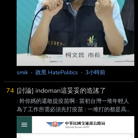
才再推給政府 民眾黨不倒，台灣不會好 --
smik
·
政黑 HatePolitics
·
3小時前
74
[討論] indoman這妥妥的造謠了
: 幹你媽的還敢提疫苗啊 : 當初台灣一堆年輕人
為了工作所需必須先打疫苗 : 一堆打的都是高端
疫苗好嗎 當時年輕人因為工作開放的是第七
類。 施打日期是2021年七月
http://i.imgur.com/1z4ar5X.jpg 然後高端疫苗是