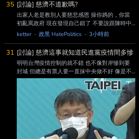
35
[討論] 慈濟不道歉嗎?
出家人老是教別人要慈悲感恩 操你媽的，你當
初亂罵政府 現在發現自己錯了 不要說跟陳時中
道歉 連句道謝也沒有 為什麼不報警？ 我猜是會
ketter
·
政黑 HatePolitics
·
3小時前
影響慈濟收入 畢竟自己捐的錢，假如知道被捐
款的竟然莫名其妙的詐騙 尤其是報警就會檢調
31
[討論] 慈濟這事就知道民進黨疫情間多慘
介入調查 然後被爆出來內部程序怎麼批這十億
明明台灣疫情控制的就不錯 也不像對岸慘到要
的 怎麼可以讓這種小事影響慈濟的收入呢 --
封城 但總是有票人要一直抹中央做不好 像是不
◢██ ◣ ◢ █
給慈濟買疫苗 還有個台北市長花大錢做口罩販
□︵□◥ ◥ｏ﹦◤◤ ㄤ ㄤ ㄤ
賣機 結果難用個半死，卻不承認 那個台北市長
洨叮噹幫我實現~所有的~願望~~ --
沒事就跟陳時中唱反調 嗆陳時中，還要中央為
病情死亡的人負責 瘋狂情勒，結果自己台北市
辦個花博打疫苗 被台北人罵翻就裝死翻頁 台灣
是不是一直都有柯文哲在扯後腿 才搞的那麼
亂？ 平時很會吹自己很行，他們來做更好 結果
給他們做都是一坨屎 像是外送員法案，出包了