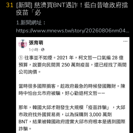
31
[新聞] 慈濟買BNT遇詐！藍白昔嗆政府擋
疫苗「必
1.新聞網址︰
https://www.mnews.tw/story/20260806nm047
2.新聞來源︰ 鏡新聞 3.完整新聞標題： 慈濟買
BNT遇詐！藍白昔嗆政府擋疫苗「必遭天譴」迴
力鏢來了 荒謬語錄一次看 4.完整新聞內容︰
記者｜郭妤 彰化律師公會前理事長陳昱瑄，涉
嫌向慈濟詐取BNT疫苗採購委任報酬逾10億元，
當時中央 疫情指揮中心指揮官陳時中多次呼
籲，BNT只會跟政府合作，不要相信私人掮客，
卻遭國民 黨、民眾黨多位政治人物批評「政府
擋疫苗」，這些人的翻車言論被一一挖出。 國
民黨 國民黨官方