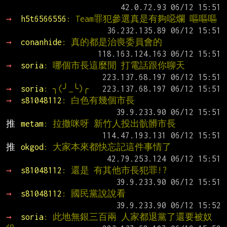
→ 
h5t6566556
: Team罪犯參選真是有夠噁爛 嘔嘔嘔
→ 
conanhide
: 真的都是治喪委員會的
→ 
soria
: 哪個市長這麼閒 打電話跟你聊天
→ 
soria
: ╮(╯_╰)╭
→ 
s81048112
: 白色有幾個市長
推 
metam
: 拉撒咪呀 新竹人投出骯髒市長
推 
okgod
: 大家本來都快忘記這件事情了
→ 
s81048112
: 還是 有其他市長犯罪!?
→ 
s81048112
: 國民黨說說看
→ 
soria
: 此地無銀三百兩 人家都退黨了還要被奴