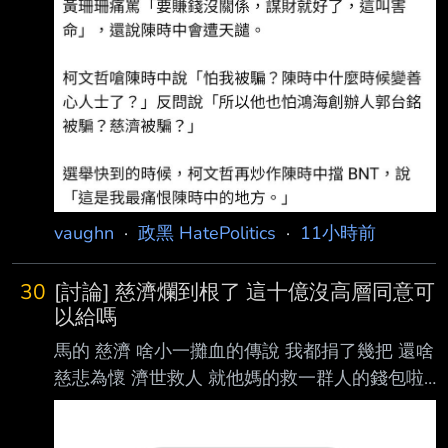
vaughn
·
政黑 HatePolitics
·
11小時前
30
[討論] 慈濟爛到根了 這十億沒高層同意可
以給嗎
馬的 慈濟 啥小一攤血的傳說 我都捐了幾把 還啥
慈悲為懷 濟世救人 就他媽的救一群人的錢包啦
救 我不相信 這十億沒有慈濟高層同意就可以隨
便給 當初誰給的 誰蓋的章 有沒有人負責? 原來