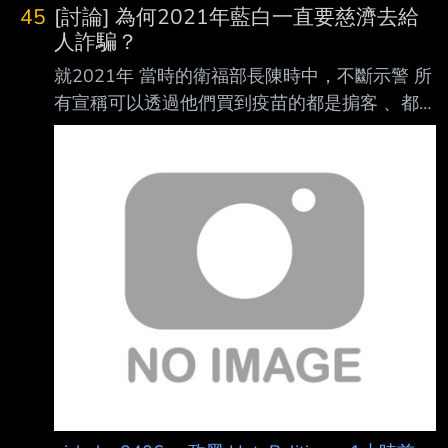
45
[討論] 為何2021年藍白一直要慈濟去給
人詐騙？
就2021年 當時的衛福部長陳時中，不斷示警 所
有宣稱可以透過他們買到疫苗的都是掮客 、都
是詐騙。 但國民黨當時黨主席朱立倫、蔣萬
安、侯友宜、李彥秀、徐巧芯、柯志恩、柯文
哲、黃珊 珊等人，不斷駡陳時中不要擋詐騙集
團財路，陳時中也因此擋了詐騙集團財路，如殺
人父 母，就被鋪天蓋地的抹黑到現在，同時藍
白也不斷勸進慈濟趕快去給人詐騙，現在好了真
的慈濟被騙了10.6億，為何藍白要這樣當詐騙集
團的幫兇？中間有沒有什麼回扣？這層關 係請
黃國昌來連連看，會怎麼連 --