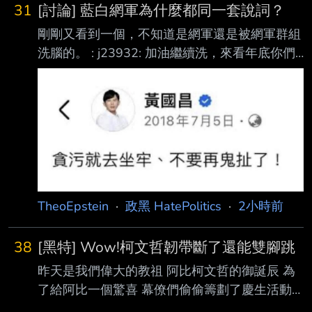
31
[討論] 藍白網軍為什麼都同一套說詞？
剛剛又看到一個，不知道是網軍還是被網軍群組
洗腦的。 : j23932: 加油繼續洗，來看年底你們
會多慘 年底地方選舉民進黨穩輸，不是早就知
道的事了嗎？ 傅崐萁前科多成那樣，他跟他老
婆有可能落選嗎？ (政黑點) 會拿選舉結果來駁斥
傅崐萁沒罪沒前科的，除了藍白網軍我真的想不
到其他詞了。 選舉就是人民多數的選擇而已。
跟事實真相毫無關係啊。 難道蔣萬安不敢驗
DNA沒辦法證明他是蔣介石的後代，會影響到他
哪怕一張選票嗎？ (政黑點) --
TheoEpstein
·
政黑 HatePolitics
·
2小時前
38
[黑特] Wow!柯文哲韌帶斷了還能雙腳跳
昨天是我們偉大的教祖 阿比柯文哲的御誕辰 為
了給阿比一個驚喜 幕僚們偷偷籌劃了慶生活動
開了門的阿比一看…