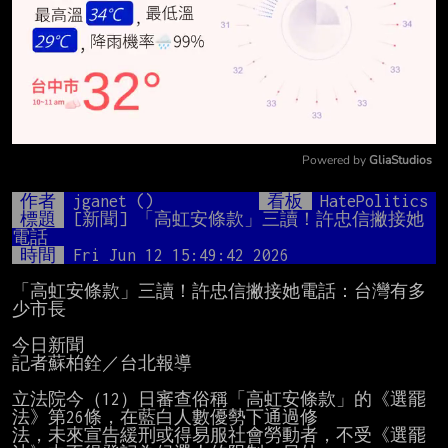
Powered by 
GliaStudios
Mute
作者
jganet ()
看板
HatePolitics
標題
[新聞] 「高虹安條款」三讀！許忠信撇接她
電話
時間
Fri Jun 12 15:49:42 2026
「高虹安條款」三讀！許忠信撇接她電話：台灣有多
少市長

今日新聞

記者蘇柏銓／台北報導

立法院今（12）日審查俗稱「高虹安條款」的《選罷
法》第26條，在藍白人數優勢下通過修

法，未來宣告緩刑或得易服社會勞動者，不受《選罷