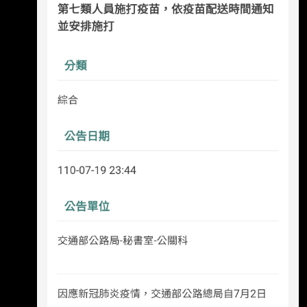
同年「八月底」開始開放施打。 indoman你七月
要怎麼打到八月底才開放的高端？ 過了五年記
憶模糊，混淆亂講就不是造謠了嗎？ 高端當年
8.23才能打 http://i.imgur.com/nzk0IsY.jpg --