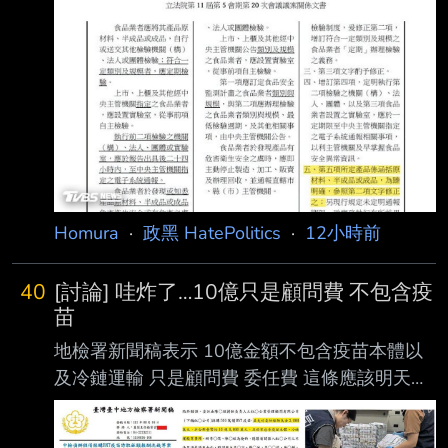
材料、半成品或成品」，直接打自己的臉 按照
行政院的修法說明，食品業者（也就是台糖）發
現「原材料」或「半成品」有危害衛生 安全之
虞，就有通報義務，所以，台糖就是有通報義
務！ 各都會首長不要再瞎掰！卓榮泰、石崇良
、姜至剛、龔明鑫以及吳明昌等人，什麼時候要
下台！賴清德總統什麼時候要道歉 ！ 關係文書
如下 https://i.imgur.com/lQknxPU.jpeg 那個，想
請教一下陳大委員 您是不是不太懂什麼叫作
Homura
·
政黑 HatePolitics
·
12小時前
「產品」？
40
[討論] 哇炸了…10億只是顧問費 不包含疫
苗
地檢署新聞稿表示 10億金額不包含疫苗本體以
及冷鏈運輸 只是顧問費 委任費 這條應該明天就
全面炸開了 慈濟不好好解釋這議題真的會燒燒
燒 https://i.mopix.cc/OZdDF9.jpg --