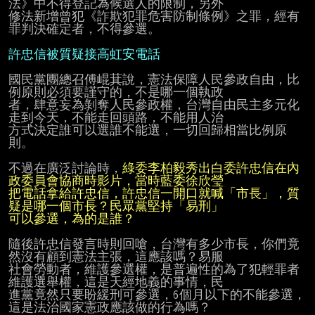
法》中不得登記為候選人的限制，另外

修法新增曾犯《詐欺犯罪危害防制條例》之罪，經有
罪判決確定者，不得參選。

許忠信被質疑接高虹安電話
國民黨團總召傅崐萁說，憲法保障人民參政自由，比
例原則必須要謹守的，不是哪一個執政

者，肆意妄為剝奪人民參政權，台灣自由民主多元化
走到今天，不能走回頭路，不能用人治

方式決定誰可以選誰不能選，一切回歸相當比例原
則。

不過在廣泛討論時，
綠委李柏毅秀出白委許忠信在內
把電話拿給許忠信，許忠信一開口就喊「市長」，質
可以參選，為的是誰？
隨後許忠信發言時則回嗆，台灣有多少市長，你們竟
然沒有顧到憲法主張，這應該嗎？易服

社會勞動者，維護參選權，是普遍性的為了犯輕罪者
維護選舉權，這是天經地義的事情，民

進黨竟然只要盼緩刑可參選，6個月以下的不能參選，
這是法治國家憲政應該做的行為嗎？
