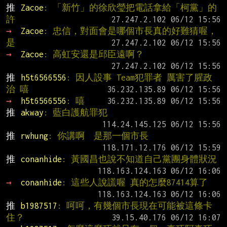
推 
Zacoe
: 「新竹」的徐欣瑩把電話拿給「柯黨」的
許
→ 
Zacoe
: 忠信，對面會是哪個市長真的好難猜喔，
是
→ 
Zacoe
: 高虹安還是邱臣遠啊？
推 
h5t6566556
: 因人設事 Team犯罪者 厲害了腥政
治 嘻
→ 
h5t6566556
: 嘻
推 
akway
: 藍白護航罪犯
推 
rwhung
: 你講啊  是那一個市長
推 
conanhide
: 黃國昌也說不知道自己黨團身體狀況
→ 
conanhide
: 這些人說謊喔 真的怎麼87414算了
推 
b1987517
: 呵呵，有幾個市長現在可能被這條卡
住？