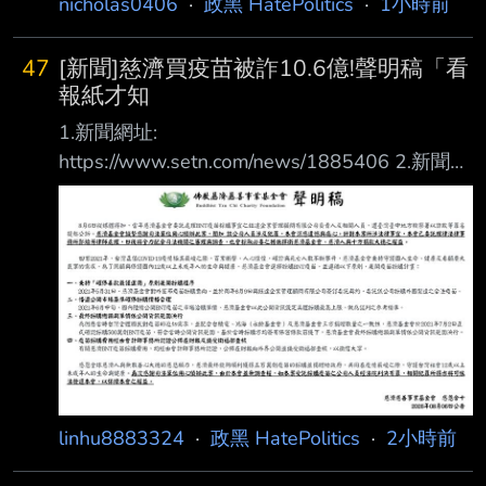
nicholas0406
·
政黑 HatePolitics
·
1小時前
47
[新聞]慈濟買疫苗被詐10.6億!聲明稿「看
報紙才知
1.新聞網址:
https://www.setn.com/news/1885406 2.新聞來
源︰ 三立新聞 3.新聞標題︰ 慈濟買疫苗被詐
10.6億!聲明稿「看報紙才知道」醫師傻眼:太瞎
了 4.新聞內容︰ 編輯黃韻璇綜合報導 彰化律師
公會前理事長陳昱瑄與通緝犯李易儒，涉嫌利用
疫情期間全球疫苗短缺之際，佯 稱有管道可協
助慈濟基金會採購500萬劑BNT疫苗，進而詐取
高達3000萬美元（折合新台幣 約 10.6 億元）
的委任報酬，並將贓款透過人頭公司洗錢、大量
購買 158.8 公斤黃金（ 市價約 6.8 億元
linhu8883324
·
政黑 HatePolitics
·
2小時前