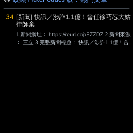
34
[新聞] 快訊／涉詐1.1億！曾任徐巧芯大姑
律師棄
1.新聞網址︰ https://reurl.cc/p8ZZDZ 2.新聞來源
︰ 三立 3.完整新聞標題： 快訊／涉詐1.1億！曾
任徐巧芯大姑律師棄保跑了…媽也離境 桃檢發通
緝 4.完整新聞內容︰ 曾擔任立委徐巧芯大姑夫
婿、涉嫌詐欺洗錢案的律師游光德，今年3月破壞
電子手環棄保 ，在偷渡集團協助下搭船離境，其
母彭紀珍也在游光德潛逃後出國，至今未歸。桃
園地檢 署今（7日）偵查終結，起訴以王清海為首
的偷渡集團成員5人向法院分別具體求處3年至8
年6月不等有期徒刑；至於游光德的母親涉嫌協助
兒子逃匿後立即出國，已遭檢