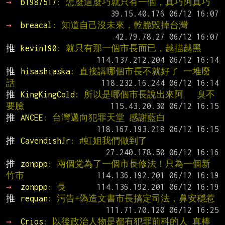
→ 
b1987517
: 怎麼這麼巧就只有一個，真巧阿真巧
→ 
breacal
: 知道自己沒未來，乾脆毀掉台灣
推 
kevin190
: 就只有那一個市長而已，越描越黑
推 
hisashiaska
: 直接講哪個市長不就好了 一堆廢
話
推 
KingKingCold
: 所以是哪個市長說出來阿   臭不
要臉
推 
ANCEE
: 台灣邁向犯罪天堂 感謝藍白
推 
CavendishJr
: #虹姐我們做到了
推 
zonppp
: 兩個党為了一個市長修法！只為一個新
竹市
→ 
zonppp
: 長
推 
requan
: 污告+偽造文書市長搞定司法，鼻安穩惹
→ 
Crios
: 以後政治人物是都有犯罪前科的人 真棒