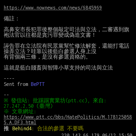
https://www.nownews.com/news/6845969
備註：

高鼻安市長犯罪後整個敲定司法與立法，二審遇到旗
袍法官以往都是貪污罪變成偽造文書！

誣告罪在立法院有民眾黨幫忙修法解套，還能打電話
操弄立法？哇靠以後藍白參選人身上沒

有背個兩三條，是沒有參選資格的。

這就是藍白賤畜與智障小草支持的司法與立法

----

Sent from 
BePTT
※ 發信站: 批踢踢實業坊(ptt.cc), 來自: 
※ 文章網址: 
https://www.ptt.cc/bbs/HatePolitics/M.178125058
5.A.DF3.html
推 
Behind4
: 合法的參選 不要嗎