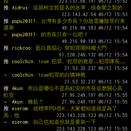
役
推 
Aidrux
: 這就柯文哲提名的水準，徐春鶯之類的
推 
pupu20317
: 台灣有多少市長？但急需撇除罪行來
選舉
→ 
pupu20317
: 的市長只有一位吧？
推 
rickcoo
: 藍白真噁心 幫犯罪開特權大門
推 
coolchin
: team 犯罪。犯罪的救星……犯罪隊長……
→ 
coolchin
: team犯罪的白憐神教
推 
Akun
: 所以是哪位不是高虹安的市長這麼關心高
虹安
→ 
Akun
: 條款？
推 
eierom
: 就標準問A答B，大家都知道就是為了
高，他
→ 
eierom
: 自己也知道但就是要裝一下