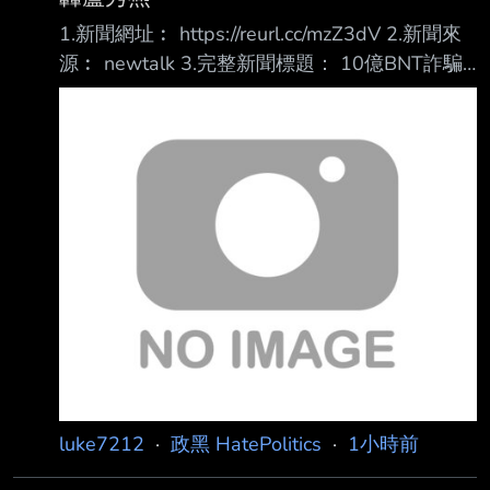
1.新聞網址︰ https://reurl.cc/mzZ3dV 2.新聞來
源︰ newtalk 3.完整新聞標題： 10億BNT詐騙
案燒出台中市府！他轟盧秀燕：潮水退了 沒穿
褲子的都現形 4.完整新聞內容︰ 調查局北部地
區機動工作站偵辦彰化律師公會前理事長、律師
陳昱瑄涉嫌誆稱可協助購買 BNT新冠疫苗，詐
騙慈濟基金會逾新台幣10億元，台中地檢署近日
依詐欺等罪嫌起訴陳昱 瑄等17人。外界也發
現，陳昱瑄曾擔任台中市政府、彰化縣政府法律
顧問及全國律師聯合 會理事，引發各界議論。
對此，民進黨立法院黨團總召蔡其昌
luke7212
·
政黑 HatePolitics
·
1小時前