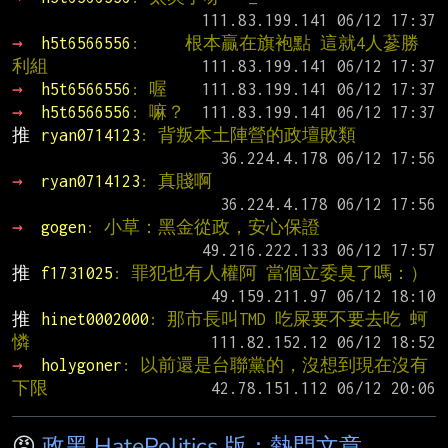
→ 
h5t6566556
:     根本贏在旗袍點 這就4人蔘勝
利組
→ 
h5t6566556
: 喔
→ 
h5t6566556
: 嘛？
推 
ryan0714123
: 背叛本土陣營的政壇敗類
→ 
ryan0714123
: 真賤啊
→ 
gogen
: 小草：黑金從政，安心保證
推 
f1731025
: 罪犯也有人權阿 當個立委臭了嗎：）
推 
hinet0002000
: 那市長叫TMD 吃屎要不要去吃 蚵
憐
→ 
holygoner
: 以前還是台聯黨的，沒想到現在沒有
下限
😡
政黑 HatePolitics 版：熱門文章