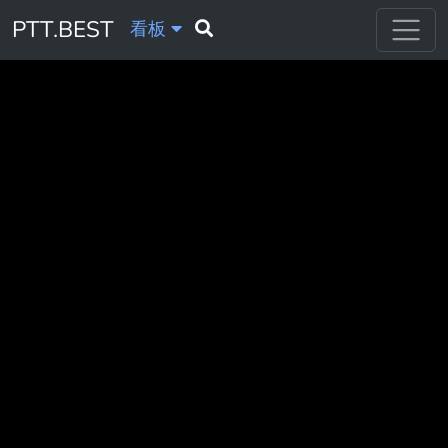
PTT.BEST
看板