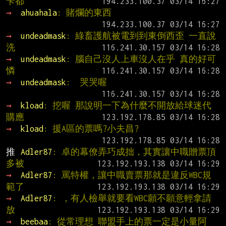
卡都
→ 
ahuahala
: 賭爛的東西
→ 
undeadmask
: 綠畜護航被電到到東倒西歪 一直說
洗
→ 
undeadmask
: 腦自己沒人上車沒人在乎 真的好可
憐
→ 
undeadmask
:  哭哭喔
→ 
kload
: 挖喔 那說明一下為什麼不開放給球迷代
購應
→ 
kload
: 援A區的票嗎?小夫昌?
推 
Adler87
: 卓的幕僚弄巧成拙，其實讓中職贈票頂
多被
→ 
Adler87
: 罵特權，讓中職賣票那就是違反WBC規
範了
→ 
Adler87
: ，有人檢舉就要看WBC願不願意輕拿請
放
→ 
beebaa
: 從常理想 聯盟手上的票一定是小量阿