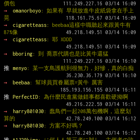
價包
→ 
omanorboyo
: 如果有 早就放進牛皮紙袋拿在手上
晃
→ 
cigaretteass
: beebaa這樣中職聽起來跟黃牛有
87%像
→ 
cigaretteass
: 耶 XDDD
→ 
bboring
: 到 喬票代購也是比黃牛還猛
推 
menyo
: 某一支鳥護航到很無力，好慘，真的白痴
→ 
beebaa
: 幫球員買眷屬票=黃牛 厲害
推 
PerfectID
: 為什麼民進黨做錯事都喜歡硬拗啊
→ 
harry801030
: 蠢鳥們一起208萬包機啊，這麼划
算的
→ 
harry801030
: 方案不好嗎？