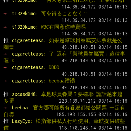
推 
t1329kimo
: ‘’何人も第三者に対し、主催者の許
→ 
t1329kimo
: 可を得ることなく‘’
→ 
t1329kimo
: WBC有同意你轉賣嗎
推 
cigaretteass
: 如果是幫球員眷屬安排票就是公
關票
→ 
cigaretteass
: 了 還有「幫球員眷屬買」這種事
喔 X
→ 
cigaretteass
: DDDD
→ 
cigaretteass
: beebaa讚讚
推 
zxcasd848
: 卓是球員眷屬？要確耶 謊話越來越
多囉
→ 
beebaa
: 官方哪可能所有眷屬都給公關票 一定有
自購
推 
LazyEye
: 松指部供私人行程使用、華航提供破盤
價