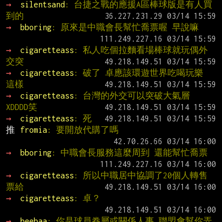
→ 
silentsand
: 台捷之戰的應援A區棒球版是有人買
到的
→ 
bboring
: 原來是中職會長幫忙喬票喔 早說嘛
→ 
cigaretteass
: 私人吃個拉麵看場棒球就玩偶外
交突
→ 
cigaretteass
: 破了 卓應該環遊世界吃喝玩樂 
這樣
→ 
cigaretteass
: 台灣的外交可以突破大氣層 
XDDDD笑
→ 
cigaretteass
: 死
推 
fromia
: 要開放代購了嗎
→ 
bboring
: 中職會長服務這麼周到 還能幫忙喬票
→ 
cigaretteass
: 所以中職居中協調了20個人轉售
票給
→ 
cigaretteass
: 卓？
→ 
beebaa
: 你是球員眷屬或關係人事 聯盟會幫你弄