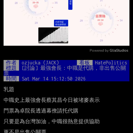
Powered by 
GliaStudios
Mute
作者
ozjucka (JACK)
看板
HatePolitics
標題
[討論] 最強會長：中職是代購，非出售公關
票
時間
Sat Mar 14 15:12:50 2026
乳題

中職史上最強會長蔡其昌今日被堵麥表示

門票為卓院長透過幕僚請托代購

只要是為台灣加油，中職很熱意提供協助

更不是出售公關票
