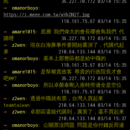
民
→ 
omanorboyo
: 
https://i.meee.com.tw/wVkON2T.jpg
→ 
amare1015
: 底層 我們偉大的會長哪會鳥我們 代
購哩
→ 
z2wen
: 現在白海豚事件要開始重演了，代購代起
來
→ 
omanorboyo
: 基本上那整區都是給中職的
→ 
amare1015
: 是幫權貴政客 尊貴的行政院長才會
吧@@?
→ 
omanorboyo
: 所以卓榮泰剛入座時旁邊全是空位
→ 
z2wen
: 透過中職就有票，台灣人買起來
teamtaiwan
→ 
z2wen
: 卓那區還能代購到，厲害了，還不買起來
→ 
omanorboyo
: 公關票沒問題 問題是你付錢反而違