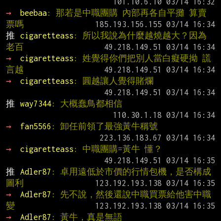
→ 
beebaa
: 那若是中職團購 內部再各自平攤 算賣
票嗎
推 
cigaretteass
: 所以我說為什麼越燒越大？因為
老百
→ 
cigaretteass
: 姓覺得你們把別人當白癡硬拗 謊
言越
→ 
cigaretteass
: 圓越讓人覺得賭爛
推 
way7344
: 大概蠢鳥都相信
→ 
fan5566
: 卸任前領了最強黃牛稱號
→ 
cigaretteass
: 中職團購=黃牛 懂？
推 
Adler87
: 卓用遠低於市價的行情包機，是否構成
圖利
→ 
Adler87
: 先不說，然後還說中職買票給他害中職
變
→ 
Adler87
: 黃牛，真是無語