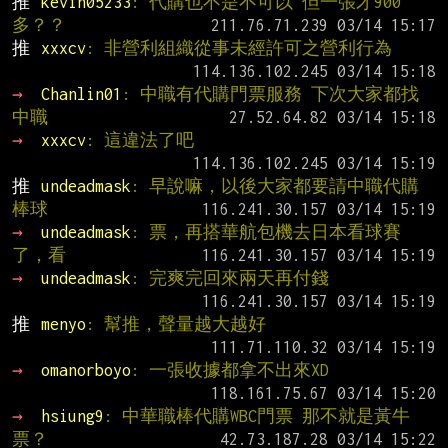
推 
kevin05233
: 代購也不是不可以 但一張才900
多？？
推 
xxxcv
: 非營利組織從事未經許可之營利行為
→ 
Chanlin01
: 中職有代購門票服務 下次大家都找
中職
→ 
xxxcv
: 這違法了吧
推 
undeadmask
: 早說嘛，以後大家都要請中職代購
棒球
→ 
undeadmask
: 票，再搭華航包機去日本看球賽
了，看
→ 
undeadmask
: 完爽完回來兩天再付錢
推 
menyo
: 幫推，聲量越大越好
→ 
omanorboyo
: 一張收據都拿不出來XD
→ 
hsiung9
: 中華職棒代購WBC門票 那不就是黃牛
票？