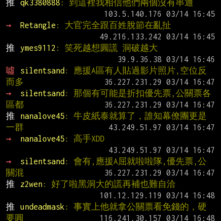
推 
qk3380888
: 到這裡我相信他們兩個沒有串通
→ 
Retangle
: 大官完全跟百姓脫節在亂扯
推 
ymes9112
: 笑死越想圓謊 洞破越大
噓 
silentsand
: 應援A區有人貼過影片照片,空位反
而多
→ 
silentsand
: 那個有可能是折扣優先票,公關票各
區都
推 
nanalove45
: 牛皮紙泰就算了，誰知幕僚團更是
一群
→ 
nanalove45
: 高手XDD
→ 
silentsand
: 會有,應援A屈就啦啦隊,優先票,公
關混
推 
z2wen
: 好了啦黑洞大的謊再補也難自洽
推 
undeadmask
: 事實上他就拿公關票看免錢的，硬
要圓