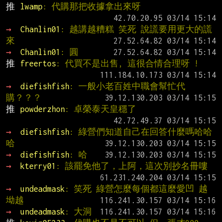
推 
lwamp
: 代購那把收據拿出來呀
→ 
Chanlin01
: 越講越糟糕 笑死 說謊要用更大的謊
來
→ 
Chanlin01
: 圓
推 
freertos
: 代買不是出售, 這很合情合理呀 !
→ 
diefishfish
: 一般小老百姓中職會幫忙代
購？？？
推 
powderzhon
: 卓榮泰天皇穩了
→ 
diefishfish
: 綠營們知道自己在回答什麼嗎哈哈
哈
→ 
diefishfish
: 哈
→ 
kterry01
: 該罷免他了，上阿，這次別抄名冊嘍
→ 
undeadmask
: 笑死 綠營怎麼每個都這麼愛凹 越
坳越
→ 
undeadmask
: 大洞