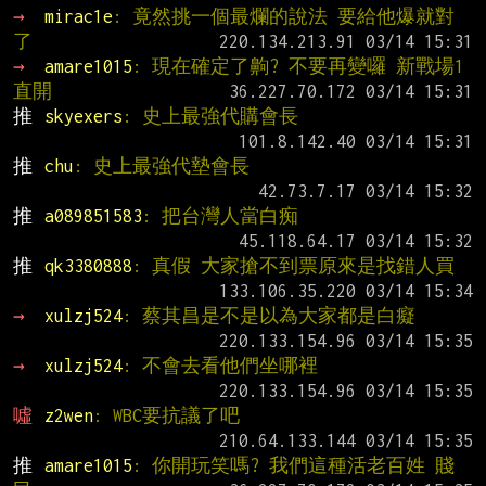
→ 
mirac1e
: 竟然挑一個最爛的說法 要給他爆就對
了
→ 
amare1015
: 現在確定了齁? 不要再變囉 新戰場1
直開
推 
skyexers
: 史上最強代購會長
推 
chu
: 史上最強代墊會長
推 
a089851583
: 把台灣人當白痴
推 
qk3380888
: 真假 大家搶不到票原來是找錯人買
→ 
xulzj524
: 蔡其昌是不是以為大家都是白癡
→ 
xulzj524
: 不會去看他們坐哪裡
噓 
z2wen
: WBC要抗議了吧
推 
amare1015
: 你開玩笑嗎? 我們這種活老百姓 賤