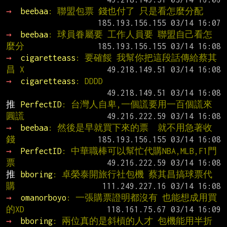
→ 
beebaa
: 聯盟包票 錢也付了 只是看怎麼分配
→ 
beebaa
: 球員眷屬要 工作人員要 聯盟自己看怎
麼分
→ 
cigaretteass
: 要確餒 我幫你把這段話傳給蔡其
昌 X
→ 
cigaretteass
: DDDD
推 
PerfectID
: 台灣人自卑,一個謊要用一百個謊來
圓謊
→ 
beebaa
: 然後是早就買下來的票  就不用急著收
錢
→ 
PerfectID
: 中華職棒可以幫忙代購NBA,MLB,F1門
票
推 
bboring
: 卓榮泰開旅行社包機 蔡其昌搞球票代
購
→ 
omanorboyo
: 一張購票證明都沒有 也能想成用買
的XD
→ 
bboring
: 兩位真的是斜槓的人才 包機能用半折