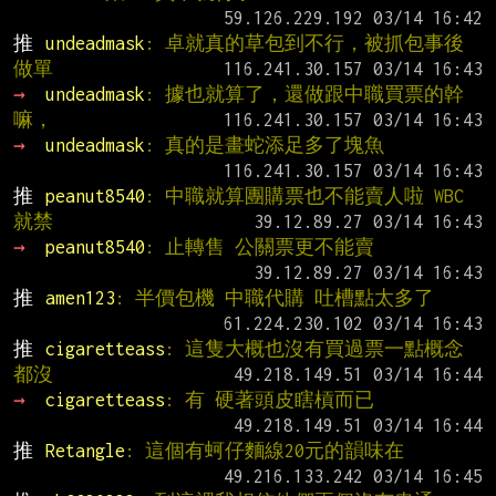
推 
undeadmask
: 卓就真的草包到不行，被抓包事後
做單
→ 
undeadmask
: 據也就算了，還做跟中職買票的幹
嘛，
→ 
undeadmask
: 真的是畫蛇添足多了塊魚
推 
peanut8540
: 中職就算團購票也不能賣人啦 WBC
就禁
→ 
peanut8540
: 止轉售 公關票更不能賣
推 
amen123
: 半價包機 中職代購 吐槽點太多了
推 
cigaretteass
: 這隻大概也沒有買過票一點概念
都沒
→ 
cigaretteass
: 有 硬著頭皮瞎槓而已
推 
Retangle
: 這個有蚵仔麵線20元的韻味在