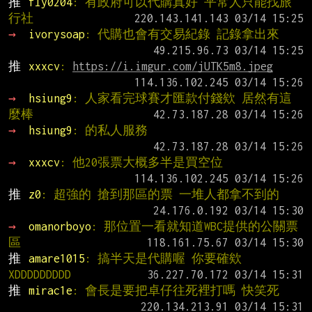
推 
fly0204
: 有政府可以代購真好 平常人只能找旅
行社
→ 
ivorysoap
: 代購也會有交易紀錄 記錄拿出來
推 
xxxcv
: 
https://i.imgur.com/jUTK5m8.jpeg
→ 
hsiung9
: 人家看完球賽才匯款付錢欸 居然有這
麼棒
→ 
hsiung9
: 的私人服務
→ 
xxxcv
: 他20張票大概多半是買空位
推 
z0
: 超強的 搶到那區的票 一堆人都拿不到的
→ 
omanorboyo
: 那位置一看就知道WBC提供的公關票
區
推 
amare1015
: 搞半天是代購喔 你要確欸 
XDDDDDDDDD
推 
mirac1e
: 會長是要把卓仔往死裡打嗎 快笑死