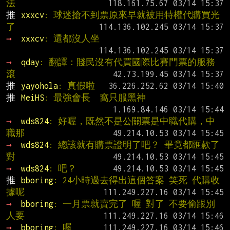
法
推 
xxxcv
: 球迷搶不到票原來早就被用特權代購買光
了
→ 
xxxcv
: 還都沒人坐
→ 
qday
: 翻譯：賤民沒有代買國際比賽門票的服務 
滾
推 
yayohola
: 真假啦
推 
MeiHS
: 最強會長  窩只服黑神
→ 
wds824
: 好喔，既然不是公關票是中職代購，中
職那
→ 
wds824
: 總該就有購票證明了吧？ 畢竟都匯款了
對
→ 
wds824
: 吧？
推 
bboring
: 24小時過去得出這個答案 笑死 代購收
據呢
→ 
bboring
: 一月票就賣完了 喔 對了 不要偷跟別
人要
→ 
bboring
: 喔