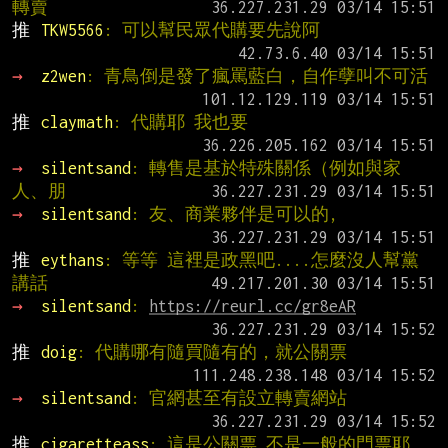
轉賣
推 
TKW5566
: 可以幫民眾代購要先說阿
→ 
z2wen
: 青鳥倒是發了瘋罵藍白，自作孽叫不可活
推 
claymath
: 代購耶 我也要
→ 
silentsand
: 轉售是基於特殊關係（例如與家
人、朋
→ 
silentsand
: 友、商業夥伴是可以的,
推 
eythans
: 等等 這裡是政黑吧....怎麼沒人幫黨
講話
→ 
silentsand
: 
https://reurl.cc/gr8eAR
推 
doig
: 代購哪有隨買隨有的，就公關票
→ 
silentsand
: 官網甚至有設立轉賣網站
推 
cigaretteass
: 這是公關票 不是一般的門票耶 