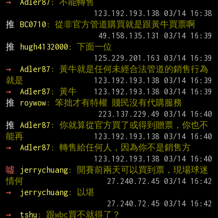
→ 
Adler87
: 不能轉售
推 
BC0710
: 從非官方管道購買就是跟黃牛買票啊
推 
hugh4132000
: 下面一位
→ 
Adler87
: 黃牛就是任何未經合法管道的銷售行為
就是
→ 
Adler87
: 黃牛
推 
roywow
: 笨拙才有特權 賤民沒有代購服務
推 
Adler87
: 你就算從官方買了或得到贈票，你也不
能再
→ 
Adler87
: 轉售給任何人，因為你不是銷售方
噓 
jerrychuang
: 開賽前兩天可以買到票，現場球迷
情何
→ 
jerrychuang
: 以堪
→ 
tshu
: 跟wbc買不就得了？