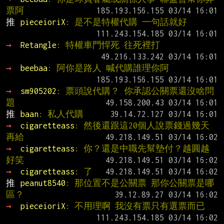
票阿
推 
pieceioriX
: 是不是特權代購 一句話就好
→ 
Retangle
: 特權車門悍死 往死裡打
→ 
beebaa
: 阿你是路人 喊代購誰理你阿
→ 
sm905202
: 票頭說代購？ 你承認公關票還沒啥問
題
推 
baan
: 私人代購
→ 
cigaretteass
: 然後還跟這20個人說票錢過幾天
再給
→ 
cigaretteass
: 你？還是中職先幫墊付？越圓越
好笑
→ 
cigaretteass
: 了
推 
peanut8540
: 那位置不是公關票 那你公關票是哪
區？
→ 
pieceioriX
: 不用理啊 我沒有票只有選票而已