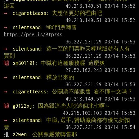
滾回
→ 
cigaretteass
: 去想個更好的理由吧
→ 
silentsand
: WBC門票轉售
https://pse.is/8tpz4s
→ 
silentsand
: 這一區的門票昨天棒球版就有人有
買到
噓 
sm801101
: 中職有這種服務喔 這麼爽
→ 
silentsand
: 釋放出來的
→ 
cigaretteass
: 公關票不能販售 看不懂中文嗎？
噓 
g9122xj
: 因為跟這些人吵這個北七啊～
→ 
silentsand
: 中職,選手,贊助廠商都有優先折扣
票
推 
z2wen
: 公關票嚴禁轉售耶