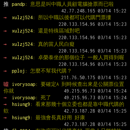
推 
pandp
: 意思是叫中職人員顧電腦搶票而已啦
→ 
xulzj524
: 所以中職以後都可以代購門票摟
→ 
xulzj524
: 還是特殊區域對吧
→ 
xulzj524
: 真的當人民白癡
→ 
xulzj524
: 卓榮泰坐的那個位子 一般人買得到喔
→ 
pploj
: 怎麼不幫我代購？
噓 
ivorysoap
: 要確定A 到時候查出來是公關票位置
你就
→ 
ivorysoap
: 死了
→ 
hsiung9
: 看來那幾十個立委也都是靠中職代購的
欸
→ 
hsiung9
: 最強會長真好用 好康