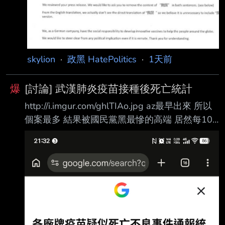
元。 這也與慈濟最近聲稱花2.05億美元，過去
成台灣後 就沒下文了 其中信件中的我國兩個中
宣稱1.75億美元，都
文字 還是簡體 很明顯就是中國方面提出的要求
BNT公司再複製下來 (2) 在郭台銘公開的 和BNT
大股東的信件 裡面有提到 BNT和台灣間的交易
skylion
·
政黑 HatePolitics
·
1天前
沒能完成 只有一個原因 就是我們用的名稱 上海
復星不同意 郭台銘的本意是想指責政府意識形
爆
[討論] 武漢肺炎疫苗接種後死亡統計
態 但政府公佈協議 我方用的名稱 是用Republic
http://i.imgur.com/ghlTIAo.jpg az最早出來 所以
o
個案最多 結果被國民黨黑最慘的高端 居然每10
萬人只有1.2人 雖然說有打疫苗真的都降低很多
但是1.2人 真的表現很好阿 回過頭來看 真的就是
國民黨拼命抹黑台灣的生技產業 阿不就好加在高
端夠爭氣 除了內用還可以外銷 還被蔣萬安抹黑
是掩蓋了採購程序 結果是蔣萬安決議的 再度覺
得..... 國民黨你們好好躺平好嗎 --