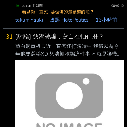
takuminauki
·
政黑 HatePolitics
·
13小時前
31
[討論] 慈濟被騙，藍白在怕什麼？
藍白網軍板最近一直瘋狂打陳時中 我還以為今
年他要選舉XD 慈濟被詐騙這件事 不就是讓幾個
藍白政治人物變成小丑而已，需要這麼氣嗎？
藍白仔到底是怕什麼？ 年底不是很穩嗎？ --