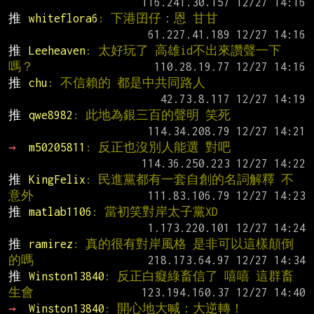
推 
whiteflora6
: 下港囝仔：恩 甘甘
推 
Leeheaven
: 太好玩了 高雄id不出來讚聲一下
嗎？
推 
chu
: 不信賴的 都是中共同路人
推 
qwe8982
: 此地為銀三百的聲明 笑死
→ 
m50205811
: 反正也沒別人能選 對吧
推 
KingFelix
: 民進黨都有一套自創的名詞解釋 不
意外
推 
matlab1106
: 當初笑對岸太子黨XD
推 
ramirez
: 真的很有對岸風格 是非可以這樣顛倒
的嗎
推 
Winston13840
: 反正白癡綠畜信了 嘻嘻 這群畜
生會
→ 
Winston13840
: 開心地大喊：大逆轉！