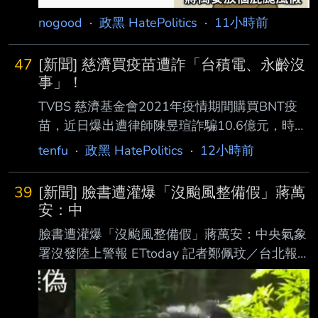
nogood
·
政黑 HatePolitics
·
11小時前
47
[新聞] 慈濟買疫苗遭詐「台積電、永齡沒
事」！
TVBS 慈濟基金會2021年疫情期間購買BNT疫
苗，近日爆出遭律師陳昱瑄詐騙10.6億元，時任
衛 福部長陳時中於7日表示，當初對他做出不實
tenfu
·
政黑 HatePolitics
·
12小時前
指控者應對社會及防疫團隊道歉。對此，網 紅
陳沂則質疑，同樣投入BNT疫苗採購的台積電、
39
[新聞] 臉書遭灌爆「沒颱風整備假」蔣萬
永齡基金會並未傳出類似情況，不能因 慈濟遭
安：中
遇詐騙，就藉此洗台灣人記憶。 慈濟疫苗採購
臉書遭灌爆「沒颱風整備假」蔣萬安：中央氣象
遭詐騙 陳時中要求道歉 陳沂在臉書發文指
署沒發陸上警報 ETtoday 記者鄭佩玟／台北報
出，疫情爆發時，政府表示無法購得BNT疫苗，
導 中度颱風白海豚雖未直接朝台灣撲來，不過
促使民間力量介入，其 中台積電與永齡基金會
其外圍環流仍明顯影響北台灣，中央氣象署今
分別採購500萬劑BNT疫苗捐贈，後續慈濟基金
（9日）上午8時30分持續發布海上颱風警報，
會也加入採購行列， 同樣購買