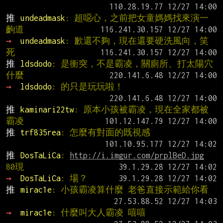
推 
undeadmask
: 超噁心，之前把女童媽媽找來演一
齣道
→ 
undeadmask
: 歉還不夠，現在還要硬洗風向，笑
死
推 
ldsdodo
: 是衝突，不是霸凌，關廁所、打太陽穴
什麼
→ 
ldsdodo
: 的只是玩玩啦！
推 
kaminari22tw
: 原本小孩被霸凌，現在全家都被
霸凌
推 
trf835rea
: 怎麼有對面的既視感
推 
DosTaLiCa
: 
http://i.imgur.com/prplBeD.jpg
80現
→ 
DosTaLiCa
: 場？
推 
mirac1e
: 小孩霸凌算什麼 老爸直接示範給你看
→ 
mirac1e
: 什麼叫大人霸凌 嘻嘻