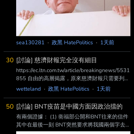
sea130281
·
政黑 HatePolitics
·
1天前
30
[討論] 慈濟財報完全沒有細目
https://ec.ltn.com.tw/article/breakingnews/5531
855 自由的高層揭露，原來慈濟財報只需要列總
目就可，明細都省略。 慈濟2021年為疫苗對外
wetteland
·
政黑 HatePolitics
·
1天前
募款35.16億元、對內動用28億元， 災害救助共
支出63.86億元，這包括買疫苗的支出。 但因為
50
[討論] BNT疫苗是中國方面因政治擋的
都沒有細目， 所以不知道買疫苗是花了35.16億
有兩個證據： (1) 衛福部公開和BNT往來的信件
+28億， 還是63.86億裡面的多少錢。 35.16億
其中在最後一刻 BNT突然要求將我國兩個字去
+28億=63.16億， 依當時匯率約2.2638億美
掉 https://i.mopix.cc/znsIxB.jpg 衛福部將我國改