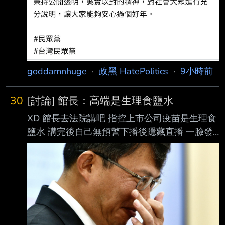
goddamnhuge
·
政黑 HatePolitics
·
9小時前
30
[討論] 館長：高端是生理食鹽水
XD 館長去法院講吧 指控上市公司疫苗是生理食
鹽水 講完後自己無預警下播後隱藏直播 一臉發
現講了不該說的狗樣 土城三兄弟 又更進一步
https://youtu.be/k7g11ml5yno?
si=bw1Eapgq19HmYr8i --