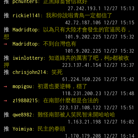
推 
pchunters
: 正黑綠畜會信就好
推 
rickie1141
: 我和你說啦青鳥一定都信了
推 
Madridtop
: 以為只有大陸才會發生的官逼民吞，
想
→ 
Madridtop
: 不到台灣也有
推 
iwinlottery
: 知道綠共的厲害了吧，柯p都被收
押
推 
chrisjohn214
: 笑死
→ 
mopigou
: 初選也要逆轉，穩了
→ 
z19880215
: 在南部什麼都是合法的
推 
qwe8982
: 難怪南部被人笑民智未開哈哈哈
推 
Yoimiya
: 民主的拳頭