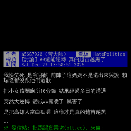
作者
a5687920 (苦大師)
看板
HatePolitics
標題
[討論] 80還能逆轉 真的越苗越黑了
時間
Sat Dec 27 13:50:51 2025
我快笑死 是演哪齣 前陣子這媽媽不是還出來哭說 賴
瑞隆都沒跟他們道歉

把小女孩關廁所10分鐘 結果經過多日的溝通

突然大逆轉 變成非霸凌了 厲害了

是把高雄人當白痴喔 這樣才是真的越苗越黑

※ 發信站: 批踢踢實業坊(ptt.cc), 來自: 