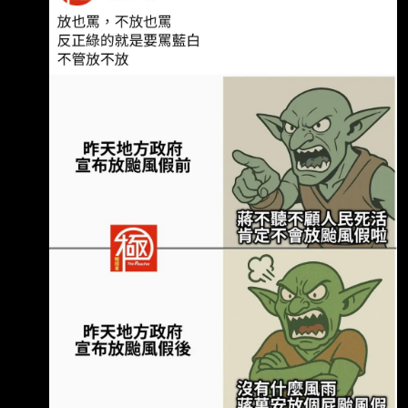
上課」。 2026年7月10日 02:30 隨著颱風暴風
圈逼近台灣陸地，中央氣象署進一步發布「海上
陸上颱風警報」。 咦？蔭偉是不是沒有給出正
確的講稿 郭萬安這次推給中央沒發佈陸上警
報，是不是哪裡怪怪的？ --