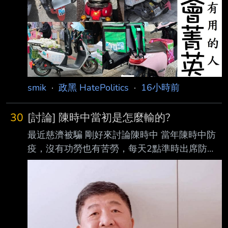
smik
·
政黑 HatePolitics
·
16小時前
30
[討論] 陳時中當初是怎麼輸的?
最近慈濟被騙 剛好來討論陳時中 當年陳時中防
疫，沒有功勞也有苦勞，每天2點準時出席防疫
記者會 當年不少人守著2點看他報數字 比當年八
點檔全民一起看還要熱鬧 部分人口中防疫大功
臣的他 怎麼會輸將近十個百分點? --