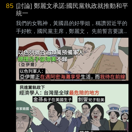
85
[討論] 鄭麗文承諾:國民黨執政就推動和平
統一
我們的女戰神，黃國昌的好學姐，稱讚習近平的
手好軟，國民黨主席，鄭麗文， 先前誓言要讓
國人以中國人驕傲，現在公開承諾：國民黨執政
之後，就會推動和平統一。 票投國民黨，就是
支持和平統一。
https://youtube.com/shorts/RX64WiBdJoI?
si=2kM8QXSbzFPreA6Q --