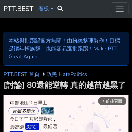
PTT.BEST
看板
本站與批踢踢官方無關！由粉絲整理製作！目標
是讓年輕族群，也能容易逛批踢踢！Make PTT
Great Again！
PTT.BEST 首頁
政黑 HatePolitics
[討論] 80還能逆轉 真的越苗越黑了
前往頁面
arrow_forward_ios