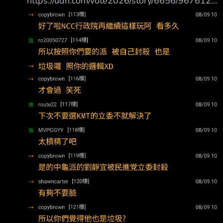
https://udn.com/vote2026/story/6656/9676124
2.新聞來源︰聯合 3.完整新聞標題： NCC委員
唱空城…藍委：民眾設備卡海關 政院不能手一攤
4.完整新聞內容︰ ＮＣＣ進入沒有委員的空窗
期，審核廣播電視、射頻設備等業務均停擺，民
眾、業者陳情 也湧入藍綠立委辦公室。國民黨
立委黃健豪表示，這兩天已有上市公司因要等Ｎ
ＣＣ審核 通過，設備卡在海關，行政院不能
「兩手一攤」，應盡快協調各部會處理此事。
黃健豪說，這幾天接到不少業者陳情，若設備遲
遲沒人審核，商品先