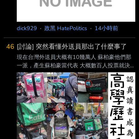
dick929
·
政黑 HatePolitics
·
14小時前
46
[討論] 突然看懂外送員那出了什麼事了
現在台灣外送員大概有10幾萬人 蘇柏豪他們那
一派，產生蘇柏豪當代表 大概數百人投票就決
定了 跟一般公司工會代表成立的人數相差很遠
結果多數外送員 不管是關心還是不關心 或是認
爲蘇柏豪不能代表外送員發聲的 都無力阻止 全
部外送員都被拉去當政治作秀祭品 這票人在修
法前 卻沒有先想辦法產生正式的代表 現在都任
人宰割 --