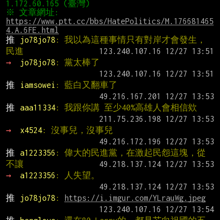
※ 文章網址: 
https://www.ptt.cc/bbs/HatePolitics/M.176681465
4.A.6FE.html
推 
jo78jo78
: 我以為這種事情只有對岸才會發生，
民進
→ 
jo78jo78
: 黨太棒了
推 
iamsowei
: 藍白又翻車了
推 
aaa11334
: 我跟你講 至少40%高雄人會相信欸
→ 
x4524
: 沒事兒，沒事兒
推 
a1223356
: 偉大的民進黨，在激起民怨這塊，從
不讓
→ 
a1223356
: 人失望。
推 
jo78jo78
: 
https://i.imgur.com/YLrauWg.jpeg