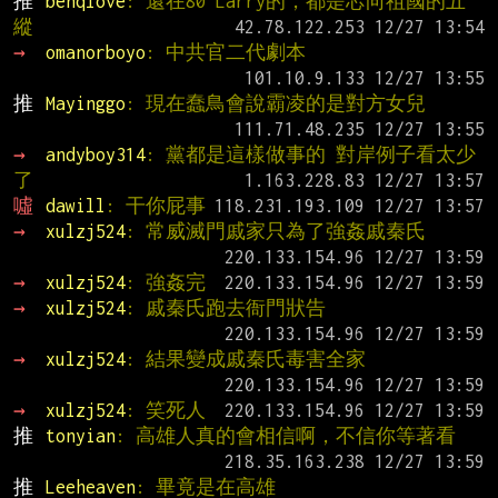
推 
benqlove
: 還在80 Larry的，都是芯向祖國的五
縱
→ 
omanorboyo
: 中共官二代劇本
推 
Mayinggo
: 現在蠢鳥會說霸凌的是對方女兒
→ 
andyboy314
: 黨都是這樣做事的 對岸例子看太少
了
噓 
dawill
: 干你屁事
→ 
xulzj524
: 常威滅門戚家只為了強姦戚秦氏
→ 
xulzj524
: 強姦完
→ 
xulzj524
: 戚秦氏跑去衙門狀告
→ 
xulzj524
: 結果變成戚秦氏毒害全家
→ 
xulzj524
: 笑死人
推 
tonyian
: 高雄人真的會相信啊，不信你等著看
推 
Leeheaven
: 畢竟是在高雄