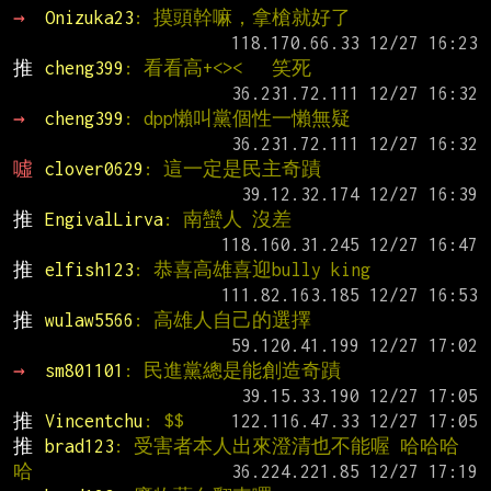
→ 
Onizuka23
: 摸頭幹嘛，拿槍就好了
推 
cheng399
: 看看高+<><   笑死
→ 
cheng399
: dpp懶叫黨個性一懶無疑
噓 
clover0629
: 這一定是民主奇蹟
推 
EngivalLirva
: 南蠻人 沒差
推 
elfish123
: 恭喜高雄喜迎bully king
推 
wulaw5566
: 高雄人自己的選擇
→ 
sm801101
: 民進黨總是能創造奇蹟
推 
Vincentchu
: $$
推 
brad123
: 受害者本人出來澄清也不能喔 哈哈哈
哈