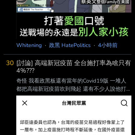
Whitening
·
政黑 HatePolitics
·
4小時前
30
[討論] 高端新冠疫苗 全台施打率為啥只有
4%???
奇怪 我看政黑板還有當年的Covid19版 一堆人
都把高端新冠疫苗吹到飛起 還有不少人說他打
高端 到現在都沒有染疫過 結果這麼神的疫苗 全
台灣只有4%的人打過 全台灣的青鳥也是保底
40% 結果有36%的青鳥也不打高端 到底是為什
麼啊? 好奇怪喔~ --