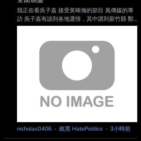
我正在看吳子嘉 接受黃暐瀚的節目 風傳媒的專
訪 吳子嘉有談到各地選情，其中講到新竹縣 鄭
朝方將會讓民進黨一屍五命
https://i.meee.com.tw/Gf7cDqq.png 吳子嘉說
光這禮拜 他就爆了鄭朝方他爸借錢沒還的案
子，下禮拜吳子嘉還要再繼續爆料 吳子嘉接著
說 這禮拜一還禮拜二 他就爆料了，鄭朝方有沒
有反應 ? 鄭朝方沒有反應嘛、不敢告我嘛。 最
後吳子嘉結論 新竹縣徐欣瑩篤定當選，而鄭朝
方會拖累民進黨全國選情 至少一屍五命 民進黨
完了 政黑怎麼看 ?? --
nicholas0406
·
政黑 HatePolitics
·
3小時前