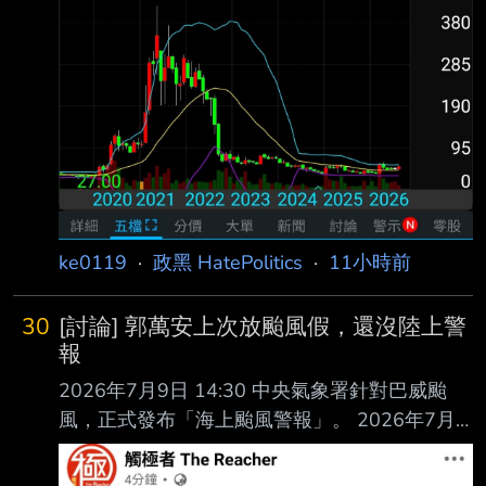
柯腥疫苗嗎？ 擋疫苗只給你打高端的話 高端會
只有5%嗎？ 會像中國
ke0119
·
政黑 HatePolitics
·
11小時前
30
[討論] 郭萬安上次放颱風假，還沒陸上警
報
2026年7月9日 14:30 中央氣象署針對巴威颱
風，正式發布「海上颱風警報」。 2026年7月9
日 20:00 郭萬安經「北北基桃」四市既有平台討
論達成共識後，正式宣布 7 月 10 日「停止上班