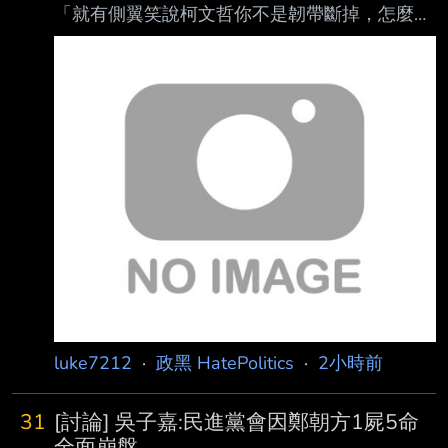
「就有側翼笑說柯文哲你不是韌帶斷掉，怎麼還
可以跳 其實韌帶斷掉 也可以跳起來 你知道那個
許甫他十字韌帶就斷掉了 他還是可以打籃球」
https://duk.tw/4LML1q.jpg
https://duk.tw/zrHjxy.jpg
https://duk.tw/NajY5i.jpg
https://duk.tw/HlGaNo.jpg
？？？？？？？？？？？？？？？？？？？ 陳
佩琪：「柯文哲韌帶斷掉，但他有穿護膝啦」
柯文哲：「其實我有貼撒隆巴斯啦」 陳智菡：
「韌
luke7212
·
政黑 HatePolitics
·
2小時前
31
[討論] 吳子嘉:民進黨會因鄭朝方1屍5命
全面崩盤