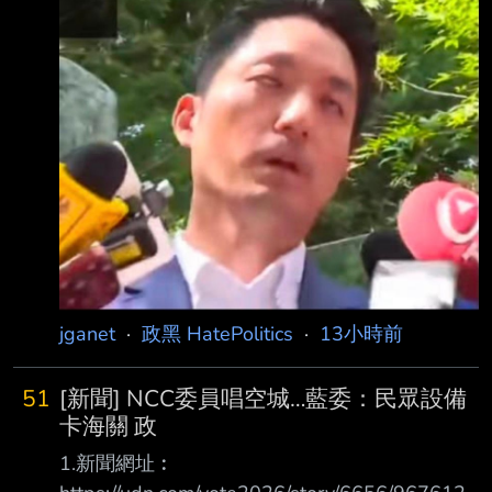
有網友湧入台北市蔣萬安臉書嗆，「颱風假的
標準到底在哪裡？為什麼沒有颱風整備假？」蔣
萬安受訪回應，氣象署這次沒有發布陸上颱 風
警報，昨天經過4市討論後今天就沒有宣布停班
課，根據評估，也許到下午或傍晚 時間，慢慢
經過台灣北部上方，再往西移動，漸漸就會趨
緩。 蔣萬安今日上午主持白海豚颱風第3次
jganet
·
政黑 HatePolitics
·
13小時前
51
[新聞] NCC委員唱空城…藍委：民眾設備
卡海關 政
1.新聞網址︰