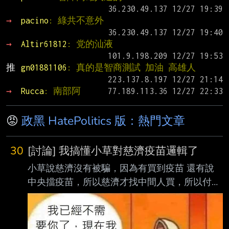
→ 
pacino
: 綠共不意外
→ 
Altir61812
: 党的汕液
推 
gn01881106
: 真的是智商測試 加油 高雄人
→ 
Rucca
: 南部阿
😡
政黑 HatePolitics 版：熱門文章
30
[討論] 我搞懂小草對慈濟疫苗邏輯了
小草說慈濟沒有被騙，因為有買到疫苗 還有說
中央擋疫苗，所以慈濟才找中間人買，所以付錢
合理 所以小草們的邏輯很簡單，他們就只是單
純的相信，慈濟買的疫苗不是透過中央政府，是
透過中間人才買到的，所以這中間人拿錢合情合