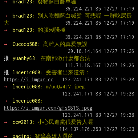
→ 
brad123
: 廢物藍白翻車囉
→ 
brad123
: 別人吃麵藍白喊燙 可悲喔 一群吃屎長
大
→ 
brad123
: 的腦殘賤種
→ 
Cucoco588
: 高雄人的真愛無誤
推 
yuanhy63
: 在南部做什麼都合法
推 
lnceric008
: 受害者出來澄清：
https://i.imgur.co
→ 
lnceric008
: m/uuQw4JV.jpeg
→ 
lnceric008
: 
https://i.imgur.com/gfsS81S.jpeg
→ 
ccw2013
: 小心民進黨很愛告人喔
→ 
pacino
: 智障高雄人選的