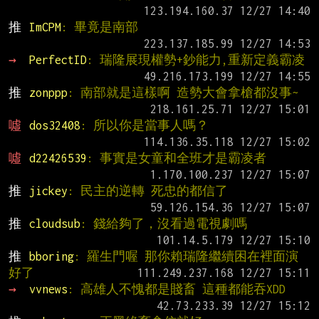
推 
ImCPM
: 畢竟是南部
→ 
PerfectID
: 瑞隆展現權勢+鈔能力,重新定義霸凌
推 
zonppp
: 南部就是這樣啊 造勢大會拿槍都沒事~
噓 
dos32408
: 所以你是當事人嗎？
噓 
d22426539
: 事實是女童和全班才是霸凌者
推 
jickey
: 民主的逆轉 死忠的都信了
推 
cloudsub
: 錢給夠了，沒看過電視劇嗎
推 
bboring
: 羅生門喔 那你賴瑞隆繼續困在裡面演
好了
→ 
vvnews
: 高雄人不愧都是賤畜 這種都能吞XDD