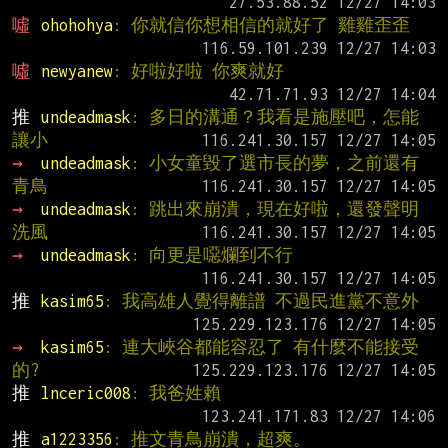
噓 
ohohohya
: 你就信你想相信的就好了 雞雞歪歪
噓 
newyanew
: 好啦好啦 你爽就好
推 
undeadmask
: 多日的溝通？我看是施壓吧，怎能
讓小
→ 
undeadmask
: 小女童毀了選市長的夢，之前還有
青鳥
→ 
undeadmask
: 跳出來崩潰，現在好啦，還發聲明
洗風
→ 
undeadmask
: 向更是噁爛到不行
推 
kasim65
: 我高雄人覺得離譜 不過民進黨不意外
→ 
kasim65
: 連大峽谷都能容忍了 有什麼不能接受
的?
推 
lnceric008
: 我爸姓賴
推 
a1223356
: 推文青鳥崩潰，超爽。