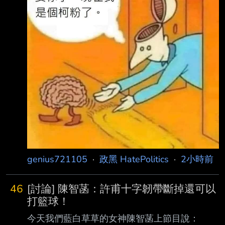
理 靠，到底是有多蠢，為什麼還有人相信，買
疫苗不需透過中央政府去跟BNT談合約？ --
genius721105
·
政黑 HatePolitics
·
2小時前
46
[討論] 陳智菡：許甫十字韌帶斷掉還可以
打籃球！
今天我們藍白草草的女神陳智菡上節目說：