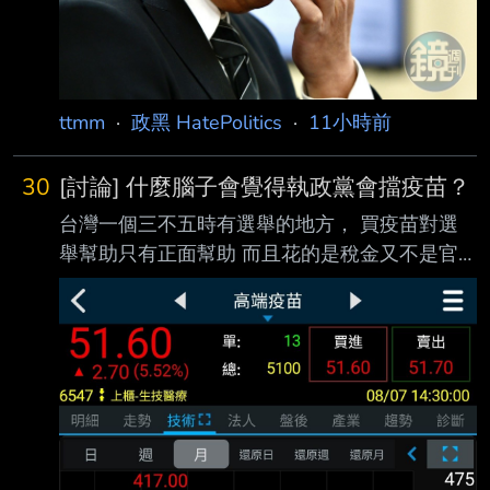
ttmm
·
政黑 HatePolitics
·
11小時前
30
[討論] 什麼腦子會覺得執政黨會擋疫苗？
台灣一個三不五時有選舉的地方， 買疫苗對選
舉幫助只有正面幫助 而且花的是稅金又不是官
員口袋 的錢，是什麼低能腦會在那邊喊 「執政
黨擋疫苗」？ 你們這種低能兒都知道買不到 疫
苗會掉票了，你們口中萬惡 的民進黨會不知道
嗎？ 要打買不到疫苗說真的也就算了， 台灣確
實面臨很難買到疫苗的問題， 打擋疫苗真的低
能兒一個。 北七 -- 台灣這麼多疫苗可以打， 有
差高端一支嗎？ 還是你是想說買斷了BNT的中
國 禁止中國人打BNT、AZ 莫德納， 只給你們打