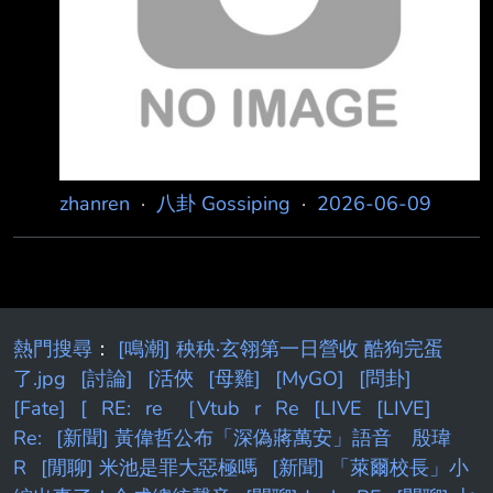
4.3% 的總財富！ 換句話說： 臺灣最富有的
10% 人口，掌握了超過一半以上的社會財富；
zhanren
·
八卦 Gossiping
·
2026-06-09
熱門搜尋
：
[鳴潮] 秧秧·玄翎第一日營收 酷狗完蛋
了.jpg
[討論]
[活俠
[母雞]
[MyGO]
[問卦]
[Fate]
[
RE:
re
［Vtub
r
Re
[LIVE
[LIVE]
Re:
[新聞] 黃偉哲公布「深偽蔣萬安」語音 殷瑋
R
[閒聊] 米池是罪大惡極嗎
[新聞] 「萊爾校長」小