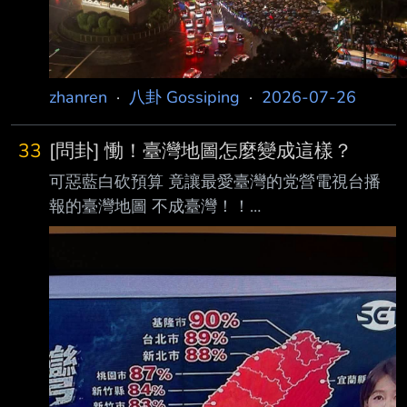
zhanren
·
八卦 Gossiping
·
2026-07-26
33
[問卦] 慟！臺灣地圖怎麼變成這樣？
可惡藍白砍預算 竟讓最愛臺灣的党營電視台播
報的臺灣地圖 不成臺灣！！
http://i.imgur.com/0Zo9EpJ.jpg 奇怪，這台的受
眾都沒人發現嗎？ -- 夫君子之行，靜以修身，
儉以養德。 非澹泊無以明志，非寧靜無以致
遠。 夫學須靜也，才須學也。 非學無以廣才，
非志無以成學。 淫慢則不能勵精，險躁則不能
治性。 --