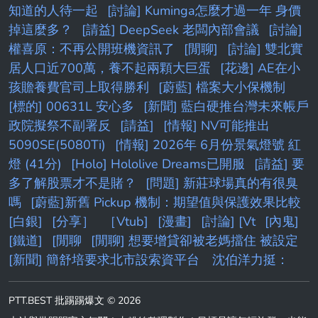
知道的人待一起
[討論] Kuminga怎麼才過一年 身價
掉這麼多？
[請益] DeepSeek 老闆內部會議
[討論]
權喜原：不再公開班機資訊了
[閒聊]
[討論] 雙北實
居人口近700萬，養不起兩顆大巨蛋
[花邊] AE在小
孩贍養費官司上取得勝利
[蔚藍] 檔案大小保機制
[標的] 00631L 安心多
[新聞] 藍白硬推台灣未來帳戶
政院擬祭不副署反
[請益]
[情報] NV可能推出
5090SE(5080Ti)
[情報] 2026年 6月份景氣燈號 紅
燈 (41分)
[Holo] Hololive Dreams已開服
[請益] 要
多了解股票才不是賭？
[問題] 新莊球場真的有很臭
嗎
[蔚藍]新舊 Pickup 機制：期望值與保護效果比較
[白銀]
[分享］
［Vtub]
[漫畫]
[討論] [Vt
[內鬼]
[鐵道]
[閒聊
[閒聊] 想要增貸卻被老媽擋住 被設定
[新聞] 簡舒培要求北市設索資平台 沈伯洋力挺：
PTT.BEST 批踢踢爆文 © 2026