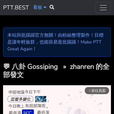
PTT.BEST
看板
本站與批踢踢官方無關！由粉絲整理製作！目標
是讓年輕族群，也能容易逛批踢踢！Make PTT
Great Again！
💬
八卦 Gossiping
»
zhanren 的全
部發文
前往頁面
arrow_forward_ios