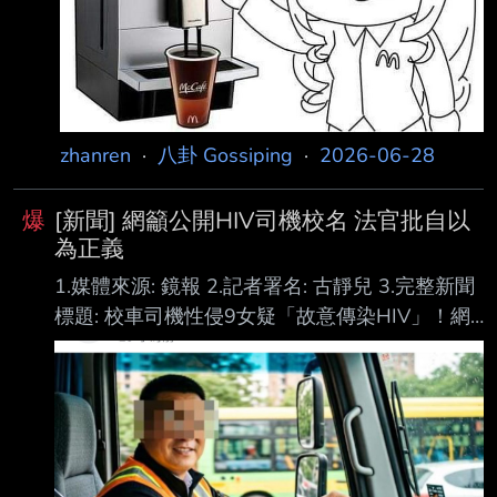
zhanren
·
八卦 Gossiping
·
2026-06-28
爆
[新聞] 網籲公開HIV司機校名 法官批自以
為正義
1.媒體來源: 鏡報 2.記者署名: 古靜兒 3.完整新聞
標題: 校車司機性侵9女疑「故意傳染HIV」！網
怒轟「公開校名」遭法官狠批：自以為正義 4.完
整新聞內文: 中部近日揭露一起駭人聽聞的性侵案
件， 一名感染HIV（人類免疫缺乏病毒）的李姓
校車司機涉嫌從2022年起，就利用「媽祖、虎爺
等神明附身」、「需要補氣」等神棍話術，誘騙
性侵至少9名女性，其中甚至有6名女高中生，年