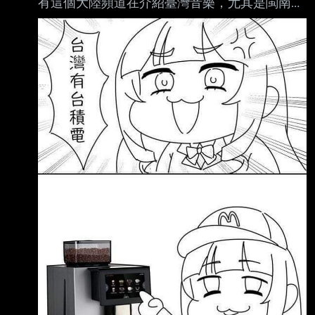
有這個大陸頻道在介紹臺灣音樂，尤其是閩南語
老歌跟伍佰，看了就訂閱繼續看其他介紹。 這
幾天金曲獎，40歲老鄉民還是發個文。
https://reurl.cc/dpRgq8 介紹的是臺灣老歌。 從
《望春風》、《南都夜曲》、《燒肉粽》，到鳳
飛飛、鄧麗君、江蕙。 看完沒有熱血，反而有
點感慨。 因為影片裡談的不只是幾首歌，而是
一個年代。 一個臺灣靠作品影響整個華人世界
的年代。 --------------------------------------
-----------