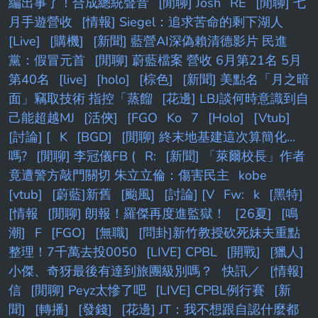
編出事了！合成總統聲音
[閒聊] Josh
RE
[閒聊] 七
月手遊營收
[情報] Siegel：追求苦命的剩下湖人
[Live]
[購機]
[新聞] 藍營AI深偽賴清德影片 民進
黨：假冒元首
[閒聊] 蔚藍檔案 營收 6月第21名 5月
第40名
[live]
[holo]
[棕色]
[新聞] 美點名「月之暗
面」竊取技術 指控「蒸餾
[花邊] LBJ談何時意識到自
己能超越MJ
[活俠]
[FGO
Ko
7
[Holo]
[Vtub]
[討論] [
K
[BGD]
[閒聊] 終末地基建這次算簡化...
嗎?
[閒聊] 李冠儀FB (
R:
[新聞] 「萊爾校長」作者
竟遭警方敲門關切 朱立立倫：傷害民主
kobe
[vtub]
[蔚藍]新舊
[颱風]
[討論] [V
Fw:
k
[黑特]
[情報
[閒聊] 朗報！羅傑再度進監獄！
[26夏]
[鳴
潮]
F
[FGO]
[無職]
[問卦]新竹教授砍死妹夫重點
整理！7千萬去投0050
[LIVE] CPBL
[開戰]
[獵人]
小傑、奇犽最後有達到旅團級別嗎？
快訊／
[情報]
信
[閒聊] Peyz太慘了吧
[LIVE] CPBL例行賽
[新
聞]
[轉播]
[發錢]
[花邊] JT：我不想跟自認什麼都