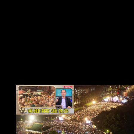
蘭大道舉辦「我是人、我反毒台」食安集會，活
動自傍晚5點 : 展開，主辦單位在晚間7點14分時
公開宣布