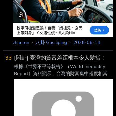
紀最小的只有15歲，並導致5名受害者確診，全
案直到衛生局進行疫調才隨之曝光。 消息曝光
後，不少網友都憤慨要求公開加害人資訊，但法
官卻直
zhanren
·
八卦 Gossiping
·
2026-06-14
33
[問卦] 臺灣的貧富差距根本令人髮指！
根據《世界不平等報告》（World Inequality
Report）資料顯示，台灣的財富集中程度相當
高。 主要數據如下： ● 前 10% 的富裕階層 掌
握全台灣約 61% 的總財富。 其中金字塔頂端
1% 的人口單獨持有 27%。 ● 後 50% 的基層民
眾 全體加總僅擁有約 4.3% 的總財富！ ● 後
50% 的基層民眾 全體加總僅擁有約 4.3% 的總
財富！ ● 後 50% 的基層民眾 全體加總僅擁有約