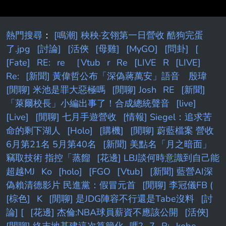
熱門搜尋
：
[鳴潮] 秧秧·玄翎第一日營收 酷狗完蛋
了.jpg
[討論]
[活俠
[母雞]
[MyGO]
[問卦]
[
[Fate]
RE:
re
［Vtub
r
Re
[LIVE
R
[LIVE]
Re:
[新聞] 黃偉哲公布「深偽蔣萬安」語音 殷瑋
[閒聊] 米池是罪大惡極嗎
[閒聊] Josh
RE
[新聞]
「萊爾校長」小編出事了！合成總統聲音
[live]
[Live]
[閒聊] 七月手遊營收
[情報] Siegel：追求苦
命的剩下湖人
[Holo]
[購機]
[閒聊] 蔚藍檔案 營收
6月第21名 5月第40名
[新聞] 美點名「月之暗面」
竊取技術 指控「蒸餾
[花邊] LBJ談何時意識到自己能
超越MJ
Ko
[holo]
[FGO
[Vtub]
[新聞] 藍營AI深
偽賴清德影片 民進黨：假冒元首
[閒聊] 李冠儀FB (
[棕色]
K
[閒聊] 是JDG陣容不行還是Tabe沒料
[討
論] [
[花邊] 杰倫:NBA球員薪資不應該公開
[活俠]
[閒聊] 終末地基建這次算簡化...嗎?
7
R:
kobe