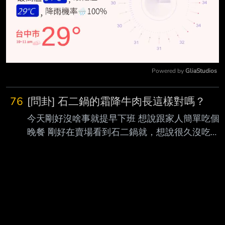
Powered by 
GliaStudios
Mute
76
[問卦] 石二鍋的霜降牛肉長這樣對嗎？
今天剛好沒啥事就提早下班 想說跟家人簡單吃個
晚餐 剛好在賣場看到石二鍋就，想說很久沒吃了
吃一下 記得10年前吃還可以 結果霜降牛長這樣
http://i.imgur.com/q5bKD4N.jpg 嗯..請問石二鍋的
霜降牛長這樣是正常的嗎？ -- 築間吃膩了啊，而
且沒經過只是賣場順路吃一下 我怎麼知道他的三
百多是難吃的霜降牛 還是優惠的霜降牛？ 他品項
叫霜降牛，不就應該要有平均的油花嗎