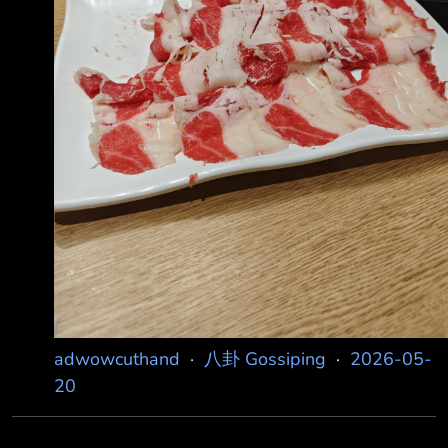
adwowcuthand
·
八卦 Gossiping
·
2026-05-
20