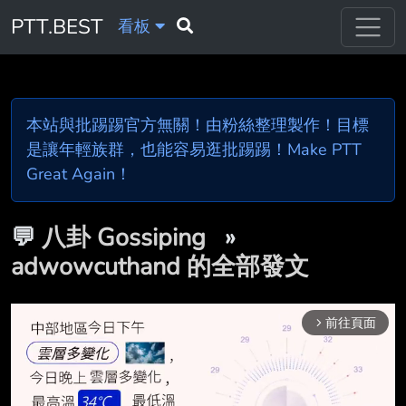
PTT.BEST
看板
本站與批踢踢官方無關！由粉絲整理製作！目標
是讓年輕族群，也能容易逛批踢踢！Make PTT
Great Again！
💬
八卦 Gossiping
»
adwowcuthand 的全部發文
前往頁面
arrow_forward_ios