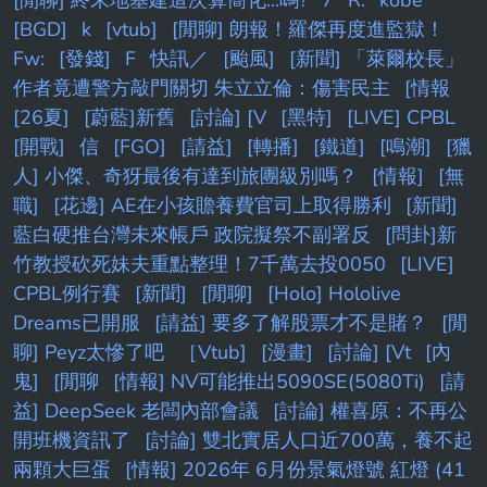
[BGD]
k
[vtub]
[閒聊] 朗報！羅傑再度進監獄！
Fw:
[發錢]
F
快訊／
[颱風]
[新聞] 「萊爾校長」
作者竟遭警方敲門關切 朱立立倫：傷害民主
[情報
[26夏]
[蔚藍]新舊
[討論] [V
[黑特]
[LIVE] CPBL
[開戰]
信
[FGO]
[請益]
[轉播]
[鐵道]
[鳴潮]
[獵
人] 小傑、奇犽最後有達到旅團級別嗎？
[情報]
[無
職]
[花邊] AE在小孩贍養費官司上取得勝利
[新聞]
藍白硬推台灣未來帳戶 政院擬祭不副署反
[問卦]新
竹教授砍死妹夫重點整理！7千萬去投0050
[LIVE]
CPBL例行賽
[新聞]
[閒聊]
[Holo] Hololive
Dreams已開服
[請益] 要多了解股票才不是賭？
[閒
聊] Peyz太慘了吧
［Vtub]
[漫畫]
[討論] [Vt
[內
鬼]
[閒聊
[情報] NV可能推出5090SE(5080Ti)
[請
益] DeepSeek 老闆內部會議
[討論] 權喜原：不再公
開班機資訊了
[討論] 雙北實居人口近700萬，養不起
兩顆大巨蛋
[情報] 2026年 6月份景氣燈號 紅燈 (41